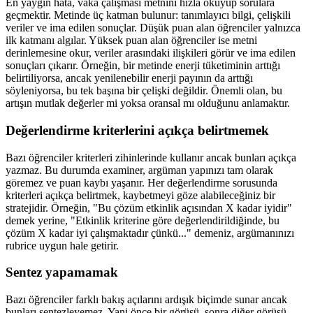
En yaygın hata, vaka çalışması metnini hızla okuyup sorulara
geçmektir. Metinde üç katman bulunur: tanımlayıcı bilgi, çelişkili
veriler ve ima edilen sonuçlar. Düşük puan alan öğrenciler yalnızca
ilk katmanı algılar. Yüksek puan alan öğrenciler ise metni
derinlemesine okur, veriler arasındaki ilişkileri görür ve ima edilen
sonuçları çıkarır. Örneğin, bir metinde enerji tüketiminin arttığı
belirtiliyorsa, ancak yenilenebilir enerji payının da arttığı
söyleniyorsa, bu tek başına bir çelişki değildir. Önemli olan, bu
artışın mutlak değerler mi yoksa oransal mı olduğunu anlamaktır.
Değerlendirme kriterlerini açıkça belirtmemek
Bazı öğrenciler kriterleri zihinlerinde kullanır ancak bunları açıkça
yazmaz. Bu durumda examiner, argüman yapınızı tam olarak
göremez ve puan kaybı yaşanır. Her değerlendirme sorusunda
kriterleri açıkça belirtmek, kaybetmeyi göze alabileceğiniz bir
stratejidir. Örneğin, "Bu çözüm etkinlik açısından X kadar iyidir"
demek yerine, "Etkinlik kriterine göre değerlendirildiğinde, bu
çözüm X kadar iyi çalışmaktadır çünkü..." demeniz, argümanınızı
rubrice uygun hale getirir.
Sentez yapamamak
Bazı öğrenciler farklı bakış açılarını ardışık biçimde sunar ancak
bunları sentezleyemez. Yani önce bir görüşü, sonra diğer görüşü