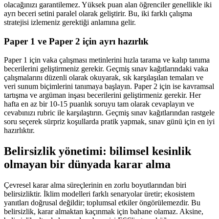
olacağınızı garantilemez. Yüksek puan alan öğrenciler genellikle iki
ayrı beceri setini paralel olarak geliştirir. Bu, iki farklı çalışma
stratejisi izlemeniz gerektiği anlamına gelir.
Paper 1 ve Paper 2 için ayrı hazırlık
Paper 1 için vaka çalışması metinlerini hızla tarama ve kalıp tanıma
becerilerini geliştirmeniz gerekir. Geçmiş sınav kağıtlarındaki vaka
çalışmalarını düzenli olarak okuyarak, sık karşılaşılan temaları ve
veri sunum biçimlerini tanımaya başlayın. Paper 2 için ise kavramsal
tartışma ve argüman inşası becerilerini geliştirmeniz gerekir. Her
hafta en az bir 10-15 puanlık soruyu tam olarak cevaplayın ve
cevabınızı rubric ile karşılaştırın. Geçmiş sınav kağıtlarından rastgele
soru seçerek sürpriz koşullarda pratik yapmak, sınav günü için en iyi
hazırlıktır.
Belirsizlik yönetimi: bilimsel kesinlik
olmayan bir dünyada karar alma
Çevresel karar alma süreçlerinin en zorlu boyutlarından biri
belirsizliktir. İklim modelleri farklı senaryolar üretir; ekosistem
yanıtları doğrusal değildir; toplumsal etkiler öngörülemezdir. Bu
belirsizlik, karar almaktan kaçınmak için bahane olamaz. Aksine,