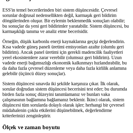
ESS'in temel becerilerinden biri sistem düşüncesidir. Çevresel
sorunlar doğrusal nedensellikten değil, karmaşık geri bildirim
döngülerinden oluşur. Bir eylemin beklenmedik sonuçları olabilir;
bu sonuçlar da yeni geri bildirimler yaratabilir. Sistem düşüncesi, bu
karmaşıklığı tanıma ve analiz etme becerisidir.
Örneğin, düşük karbonlu enerji kaynaklarına geçişi değerlendirin.
Kısa vadede güneş paneli üretimi emisyonları azaltır (olumlu geri
bildirim). Ancak panel üretimi için gerekli madencilik faaliyetleri
yerel ekosistemlere zarar verebilir (olumsuz geri bildirim). Uzun
vadede enerji bağımsızlığı ekonomik kalkınmayı hızlandırabilir, bu
da daha fazla çevresel düzenleme veya daha fazla kirlilik anlamına
gelebilir (üçüncü düzey sonuçlar).
Sistem düşüncesi sınavda iki şekilde karşınıza çıkar. İlk olarak,
sorular doğrudan sistem düşüncesi becerisini test eder; bu durumda
birden fazla sonuç düzeyini tanımlamanız ve bunları vaka
çalışmasının bağlamına bağlamanız beklenir. İkinci olarak, sistem
düşüncesi tüm sorularda dolaylı olarak işler; herhangi bir çevresel
müdahalenin çoklu etkilerini düşünebilmek, değerlendirme
kriterlerinizi zenginleştirir.
Ölçek ve zaman boyutu