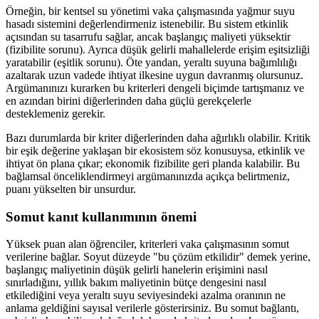
Örneğin, bir kentsel su yönetimi vaka çalışmasında yağmur suyu
hasadı sistemini değerlendirmeniz istenebilir. Bu sistem etkinlik
açısından su tasarrufu sağlar, ancak başlangıç maliyeti yüksektir
(fizibilite sorunu). Ayrıca düşük gelirli mahallelerde erişim eşitsizliği
yaratabilir (eşitlik sorunu). Öte yandan, yeraltı suyuna bağımlılığı
azaltarak uzun vadede ihtiyat ilkesine uygun davranmış olursunuz.
Argümanınızı kurarken bu kriterleri dengeli biçimde tartışmanız ve
en azından birini diğerlerinden daha güçlü gerekçelerle
desteklemeniz gerekir.
Bazı durumlarda bir kriter diğerlerinden daha ağırlıklı olabilir. Kritik
bir eşik değerine yaklaşan bir ekosistem söz konusuysa, etkinlik ve
ihtiyat ön plana çıkar; ekonomik fizibilite geri planda kalabilir. Bu
bağlamsal önceliklendirmeyi argümanınızda açıkça belirtmeniz,
puanı yükselten bir unsurdur.
Somut kanıt kullanımının önemi
Yüksek puan alan öğrenciler, kriterleri vaka çalışmasının somut
verilerine bağlar. Soyut düzeyde "bu çözüm etkilidir" demek yerine,
başlangıç maliyetinin düşük gelirli hanelerin erişimini nasıl
sınırladığını, yıllık bakım maliyetinin bütçe dengesini nasıl
etkilediğini veya yeraltı suyu seviyesindeki azalma oranının ne
anlama geldiğini sayısal verilerle gösterirsiniz. Bu somut bağlantı,