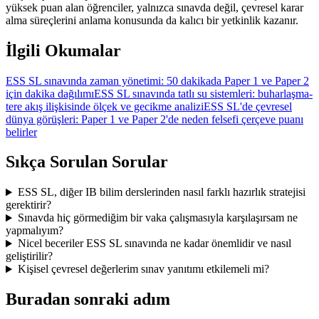
yüksek puan alan öğrenciler, yalnızca sınavda değil, çevresel karar
alma süreçlerini anlama konusunda da kalıcı bir yetkinlik kazanır.
İlgili Okumalar
ESS SL sınavında zaman yönetimi: 50 dakikada Paper 1 ve Paper 2
için dakika dağılımı
ESS SL sınavında tatlı su sistemleri: buharlaşma-
tere akış ilişkisinde ölçek ve gecikme analizi
ESS SL'de çevresel
dünya görüşleri: Paper 1 ve Paper 2'de neden felsefi çerçeve puanı
belirler
Sıkça Sorulan Sorular
ESS SL, diğer IB bilim derslerinden nasıl farklı hazırlık stratejisi
gerektirir?
Sınavda hiç görmediğim bir vaka çalışmasıyla karşılaşırsam ne
yapmalıyım?
Nicel beceriler ESS SL sınavında ne kadar önemlidir ve nasıl
geliştirilir?
Kişisel çevresel değerlerim sınav yanıtımı etkilemeli mi?
Buradan sonraki adım