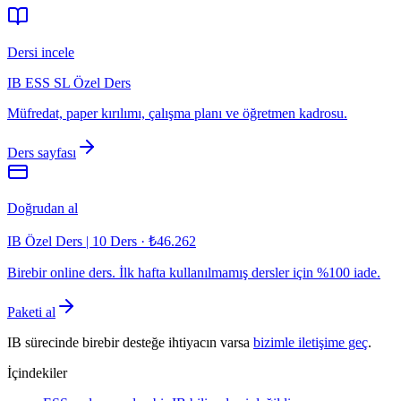
Dersi incele
IB ESS SL Özel Ders
Müfredat, paper kırılımı, çalışma planı ve öğretmen kadrosu.
Ders sayfası
Doğrudan al
IB Özel Ders | 10 Ders
·
₺46.262
Birebir online ders. İlk hafta kullanılmamış dersler için %100 iade.
Paketi al
IB sürecinde birebir desteğe ihtiyacın varsa
bizimle iletişime geç
.
İçindekiler