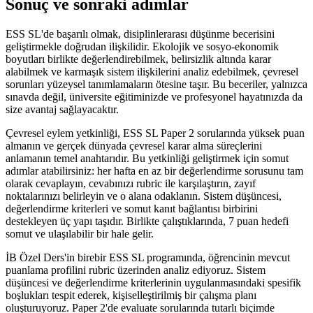
Sonuç ve sonraki adımlar
ESS SL'de başarılı olmak, disiplinlerarası düşünme becerisini
geliştirmekle doğrudan ilişkilidir. Ekolojik ve sosyo-ekonomik
boyutları birlikte değerlendirebilmek, belirsizlik altında karar
alabilmek ve karmaşık sistem ilişkilerini analiz edebilmek, çevresel
sorunları yüzeysel tanımlamaların ötesine taşır. Bu beceriler, yalnızca
sınavda değil, üniversite eğitiminizde ve profesyonel hayatınızda da
size avantaj sağlayacaktır.
Çevresel eylem yetkinliği, ESS SL Paper 2 sorularında yüksek puan
almanın ve gerçek dünyada çevresel karar alma süreçlerini
anlamanın temel anahtarıdır. Bu yetkinliği geliştirmek için somut
adımlar atabilirsiniz: her hafta en az bir değerlendirme sorusunu tam
olarak cevaplayın, cevabınızı rubric ile karşılaştırın, zayıf
noktalarınızı belirleyin ve o alana odaklanın. Sistem düşüncesi,
değerlendirme kriterleri ve somut kanıt bağlantısı birbirini
destekleyen üç yapı taşıdır. Birlikte çalıştıklarında, 7 puan hedefi
somut ve ulaşılabilir bir hale gelir.
İB Özel Ders'in birebir ESS SL programında, öğrencinin mevcut
puanlama profilini rubric üzerinden analiz ediyoruz. Sistem
düşüncesi ve değerlendirme kriterlerinin uygulanmasındaki spesifik
boşlukları tespit ederek, kişiselleştirilmiş bir çalışma planı
oluşturuyoruz. Paper 2'de evaluate sorularında tutarlı biçimde