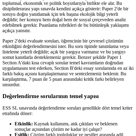
toplumsal, ekonomik ve politik boyutlarıyla birlikte ele alır. Bu
disiplinlerarası yapı sınavda kendini açıkça gösterir: Paper 2'de bir
soruyu doğru yanıtlamak için tek başına ekolojik bilgi yeterli
değildir; her konuyu hem doğal hem de sosyal çerçeveden analiz
edebilmek gerekir. Puanlama rubrikleri de bu bütünleşik yaklaşımı
açıkça yansıtır.
Paper 2'deki evaluate soruları, öğrencinin bir çevresel çözümün
etkinliğini değerlendirmesini ister. Bu soru tipinde tanımlama veya
listeleme yeterli değildir; açık bir yargıya varmanız ve bu yargıyı
somut kanıtlarla desteklemeniz gerekir. Benzer şekilde Paper 1
Section A'daki kısa cevaplı sorular temel kavramların doğrudan
uygulamasını test ederken, Section B'deki essay sorularında en az iki
farklı bakış açısını karşılaştırmanız ve sentezlemeniz beklenir. Bu
karşılaştırma, 7 puan ile 5 puan arasındaki kritik farkı belirleyen
unsurdur.
Değerlendirme sorularının temel yapısı
ESS SL sınavında değerlendirme soruları genellikle dört temel kriter
etrafında döner:
Etkinlik:
Kaynak kullanımı, atık çıktıları ve beklenen
sonuçlar açısından çözüm ne kadar iyi çalışır?
Eşitlik:
Çözüm farklı topluluklar ve nesiller arasında adil