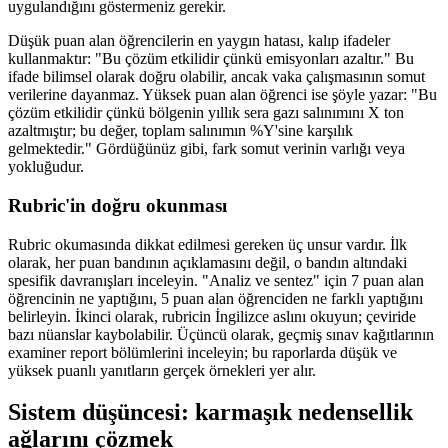
uygulandığını göstermeniz gerekir.
Düşük puan alan öğrencilerin en yaygın hatası, kalıp ifadeler
kullanmaktır: "Bu çözüm etkilidir çünkü emisyonları azaltır." Bu
ifade bilimsel olarak doğru olabilir, ancak vaka çalışmasının somut
verilerine dayanmaz. Yüksek puan alan öğrenci ise şöyle yazar: "Bu
çözüm etkilidir çünkü bölgenin yıllık sera gazı salınımını X ton
azaltmıştır; bu değer, toplam salınımın %Y'sine karşılık
gelmektedir." Gördüğünüz gibi, fark somut verinin varlığı veya
yokluğudur.
Rubric'in doğru okunması
Rubric okumasında dikkat edilmesi gereken üç unsur vardır. İlk
olarak, her puan bandının açıklamasını değil, o bandın altındaki
spesifik davranışları inceleyin. "Analiz ve sentez" için 7 puan alan
öğrencinin ne yaptığını, 5 puan alan öğrenciden ne farklı yaptığını
belirleyin. İkinci olarak, rubricin İngilizce aslını okuyun; çeviride
bazı nüanslar kaybolabilir. Üçüncü olarak, geçmiş sınav kağıtlarının
examiner report bölümlerini inceleyin; bu raporlarda düşük ve
yüksek puanlı yanıtların gerçek örnekleri yer alır.
Sistem düşüncesi: karmaşık nedensellik
ağlarını çözmek