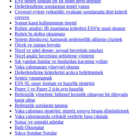
ESS neden sıradan bir IB bilim dersi değildir
Değerlendirme sorularının temel yapısı
Çevresel eylem yetkinliği: evaluate sorularında dört kriterli
çerçeve
Somut kanıt kullanımının önemi
Rubric analizi: IB puanlama kriterleri ESS'te nasıl okunur
Rubric'in doğru okunması
Sistem düşüncesi: karmaşık nedensellik ağlarını çözmek
Ölçek ve zaman boyutu
Nicel ve nitel denge: sayısal becerinin sınırları
Nicel analiz becerisini geliştirme yöntemi
Sık yapılan hatalar ve bunlardan kaçınma yolları
Vaka çalışmasını yüzeysel okuma
Değerlendirme kriterlerini açıkça belirtmemek
Sentez yapamamak
ESS SL sınav formatı ve hazırlık stratejisi
Paper 1 ve Paper 2 için ayrı hazırlık
Belirsizlik yönetimi: bilimsel kesinlik olmayan bir dünyada
karar alma
Belirsizlik sorularını tanıma
Vaka çalışması stratejisi: sürpriz soruyu fırsata dönüştürmek
Vaka çalışmasında çelişkili verilerle başa çıkmak
Sonuç ve sonraki adımlar
İlgili Okumalar
Sıkça Sorulan Sorular