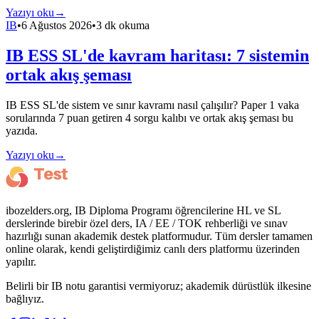
Yazıyı oku
→
IB
•
6 Ağustos 2026
•
3 dk okuma
IB ESS SL'de kavram haritası: 7 sistemin
ortak akış şeması
IB ESS SL'de sistem ve sınır kavramı nasıl çalışılır? Paper 1 vaka
sorularında 7 puan getiren 4 sorgu kalıbı ve ortak akış şeması bu
yazıda.
Yazıyı oku
→
ibozelders.org, IB Diploma Programı öğrencilerine HL ve SL
derslerinde birebir özel ders, IA / EE / TOK rehberliği ve sınav
hazırlığı sunan akademik destek platformudur. Tüm dersler tamamen
online olarak, kendi geliştirdiğimiz canlı ders platformu üzerinden
yapılır.
Belirli bir IB notu garantisi vermiyoruz; akademik dürüstlük ilkesine
bağlıyız.