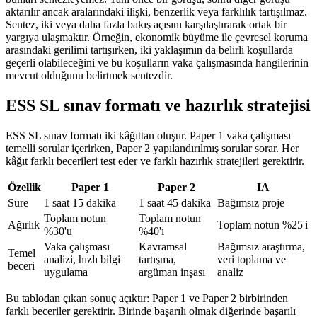
aktarılır ancak aralarındaki ilişki, benzerlik veya farklılık tartışılmaz.
Sentez, iki veya daha fazla bakış açısını karşılaştırarak ortak bir
yargıya ulaşmaktır. Örneğin, ekonomik büyüme ile çevresel koruma
arasındaki gerilimi tartışırken, iki yaklaşımın da belirli koşullarda
geçerli olabileceğini ve bu koşulların vaka çalışmasında hangilerinin
mevcut olduğunu belirtmek sentezdir.
ESS SL sınav formatı ve hazırlık stratejisi
ESS SL sınav formatı iki kâğıttan oluşur. Paper 1 vaka çalışması
temelli sorular içerirken, Paper 2 yapılandırılmış sorular sorar. Her
kâğıt farklı becerileri test eder ve farklı hazırlık stratejileri gerektirir.
Özellik
Paper 1
Paper 2
IA
Süre
1 saat 15 dakika
1 saat 45 dakika
Bağımsız proje
Toplam notun
Toplam notun
Ağırlık
Toplam notun %25'i
%30'u
%40'ı
Vaka çalışması
Kavramsal
Bağımsız araştırma,
Temel
analizi, hızlı bilgi
tartışma,
veri toplama ve
beceri
uygulama
argüman inşası
analiz
Bu tablodan çıkan sonuç açıktır: Paper 1 ve Paper 2 birbirinden
farklı beceriler gerektirir. Birinde başarılı olmak diğerinde başarılı