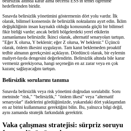
belirsizlik altında karar alma becerisi ESS'in temel öğrenme
hedeflerinden biridir.
Sınavda belirsizlik yönetimini göstermenin dört yolu vardır. İlk
olarak, bilimsel konsensüs ile belirsizlik noktalarını ayırt edin. İklim
değişikliğinin insan kaynaklı olduğu konusunda güçlü bir bilimsel
fikir birliği vardır; ancak belirli bölgelerdeki yerel etkilerin
zamanlaması belirsizdir. İkinci olarak, alternatif senaryoları tartışın.
"Eğer X olursa, Y beklenir; eğer Z olursa, W beklenir." Üçüncü
olarak, önlem ilkesini uygulayın. Tam kanıt beklemeden proaktif
tedbir almanın gerekçesini açıklayın. Dördüncü olarak, bir eylemin
maliyet-fayda dengesini değerlendirin. Belirsizlik altında bile karar
vermeniz gerekiyorsa, hangi seçeneğin en az zarar veya en çok
kazanç sağlayacağını tartışın.
Belirsizlik sorularını tanıma
Sınavda belirsizlik veya risk yönetimi doğrudan sorulabilir. Soru
metninde "risk," "belirsizlik," "önlem ilkesi" veya "alternatif
senaryolar" ifadelerini gördüğünüzde, yukarıdaki dört yaklaşımdan
en az birini kullanmanız gerektiğini bilin. Bu, yalnızca bilgi değil,
aynı zamanda stratejik farkındalık gerektirir.
Vaka çalışması stratejisi: sürpriz soruyu