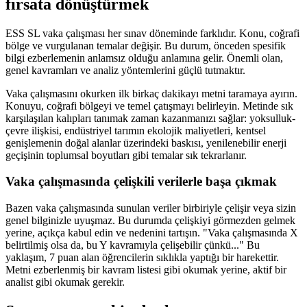
fırsata dönüştürmek
ESS SL vaka çalışması her sınav döneminde farklıdır. Konu, coğrafi
bölge ve vurgulanan temalar değişir. Bu durum, önceden spesifik
bilgi ezberlemenin anlamsız olduğu anlamına gelir. Önemli olan,
genel kavramları ve analiz yöntemlerini güçlü tutmaktır.
Vaka çalışmasını okurken ilk birkaç dakikayı metni taramaya ayırın.
Konuyu, coğrafi bölgeyi ve temel çatışmayı belirleyin. Metinde sık
karşılaşılan kalıpları tanımak zaman kazanmanızı sağlar: yoksulluk-
çevre ilişkisi, endüstriyel tarımın ekolojik maliyetleri, kentsel
genişlemenin doğal alanlar üzerindeki baskısı, yenilenebilir enerji
geçişinin toplumsal boyutları gibi temalar sık tekrarlanır.
Vaka çalışmasında çelişkili verilerle başa çıkmak
Bazen vaka çalışmasında sunulan veriler birbiriyle çelişir veya sizin
genel bilginizle uyuşmaz. Bu durumda çelişkiyi görmezden gelmek
yerine, açıkça kabul edin ve nedenini tartışın. "Vaka çalışmasında X
belirtilmiş olsa da, bu Y kavramıyla çelişebilir çünkü..." Bu
yaklaşım, 7 puan alan öğrencilerin sıklıkla yaptığı bir harekettir.
Metni ezberlenmiş bir kavram listesi gibi okumak yerine, aktif bir
analist gibi okumak gerekir.