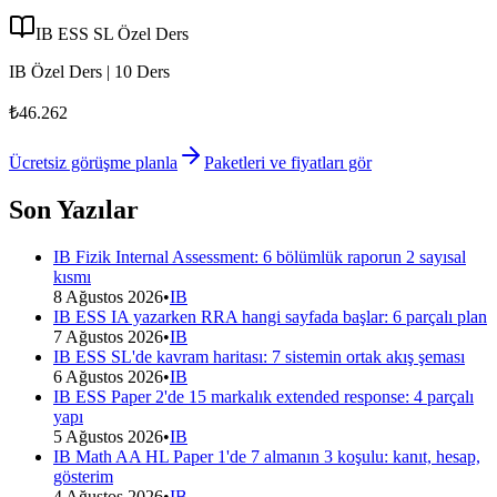
IB ESS SL Özel Ders
IB Özel Ders | 10 Ders
₺46.262
Ücretsiz görüşme planla
Paketleri ve fiyatları gör
Son Yazılar
IB Fizik Internal Assessment: 6 bölümlük raporun 2 sayısal
kısmı
8 Ağustos 2026
•
IB
IB ESS IA yazarken RRA hangi sayfada başlar: 6 parçalı plan
7 Ağustos 2026
•
IB
IB ESS SL'de kavram haritası: 7 sistemin ortak akış şeması
6 Ağustos 2026
•
IB
IB ESS Paper 2'de 15 markalık extended response: 4 parçalı
yapı
5 Ağustos 2026
•
IB
IB Math AA HL Paper 1'de 7 almanın 3 koşulu: kanıt, hesap,
gösterim
4 Ağustos 2026
•
IB