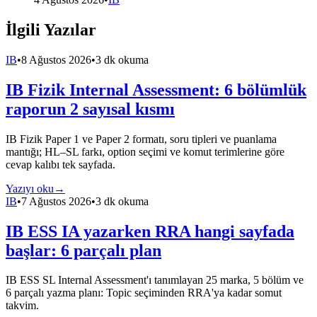
İlgili Yazılar
IB
•
8 Ağustos 2026
•
3 dk okuma
IB Fizik Internal Assessment: 6 bölümlük
raporun 2 sayısal kısmı
IB Fizik Paper 1 ve Paper 2 formatı, soru tipleri ve puanlama
mantığı; HL–SL farkı, option seçimi ve komut terimlerine göre
cevap kalıbı tek sayfada.
Yazıyı oku
→
IB
•
7 Ağustos 2026
•
3 dk okuma
IB ESS IA yazarken RRA hangi sayfada
başlar: 6 parçalı plan
IB ESS SL Internal Assessment'ı tanımlayan 25 marka, 5 bölüm ve
6 parçalı yazma planı: Topic seçiminden RRA'ya kadar somut
takvim.