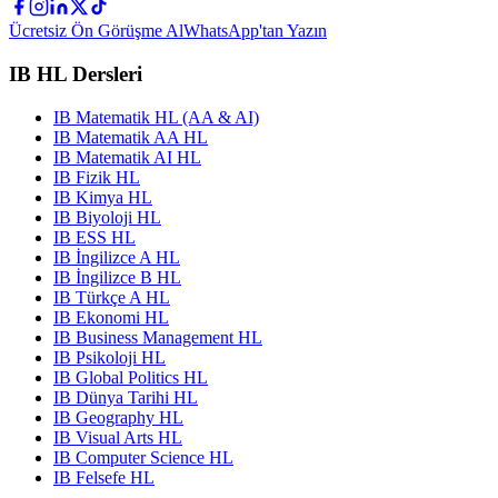
Ücretsiz Ön Görüşme Al
WhatsApp'tan Yazın
IB HL Dersleri
IB Matematik HL (AA & AI)
IB Matematik AA HL
IB Matematik AI HL
IB Fizik HL
IB Kimya HL
IB Biyoloji HL
IB ESS HL
IB İngilizce A HL
IB İngilizce B HL
IB Türkçe A HL
IB Ekonomi HL
IB Business Management HL
IB Psikoloji HL
IB Global Politics HL
IB Dünya Tarihi HL
IB Geography HL
IB Visual Arts HL
IB Computer Science HL
IB Felsefe HL