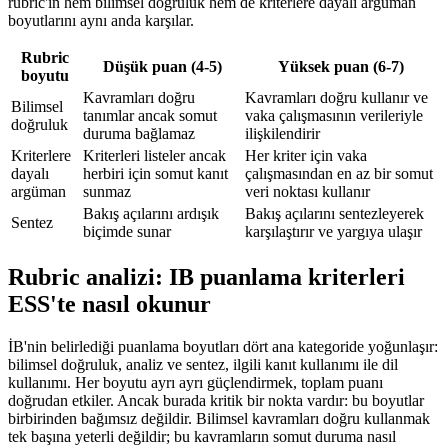
rubric'in hem bilimsel doğruluk hem de kriterlere dayalı argüman
boyutlarını aynı anda karşılar.
Rubric
Düşük puan (4-5)
Yüksek puan (6-7)
boyutu
Kavramları doğru
Kavramları doğru kullanır ve
Bilimsel
tanımlar ancak somut
vaka çalışmasının verileriyle
doğruluk
duruma bağlamaz
ilişkilendirir
Kriterlere
Kriterleri listeler ancak
Her kriter için vaka
dayalı
herbiri için somut kanıt
çalışmasından en az bir somut
argüman
sunmaz
veri noktası kullanır
Bakış açılarını ardışık
Bakış açılarını sentezleyerek
Sentez
biçimde sunar
karşılaştırır ve yargıya ulaşır
Rubric analizi: IB puanlama kriterleri
ESS'te nasıl okunur
İB'nin belirlediği puanlama boyutları dört ana kategoride yoğunlaşır:
bilimsel doğruluk, analiz ve sentez, ilgili kanıt kullanımı ile dil
kullanımı. Her boyutu ayrı ayrı güçlendirmek, toplam puanı
doğrudan etkiler. Ancak burada kritik bir nokta vardır: bu boyutlar
birbirinden bağımsız değildir. Bilimsel kavramları doğru kullanmak
tek başına yeterli değildir; bu kavramların somut duruma nasıl