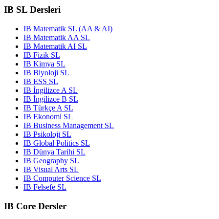
IB SL Dersleri
IB Matematik SL (AA & AI)
IB Matematik AA SL
IB Matematik AI SL
IB Fizik SL
IB Kimya SL
IB Biyoloji SL
IB ESS SL
IB İngilizce A SL
IB İngilizce B SL
IB Türkçe A SL
IB Ekonomi SL
IB Business Management SL
IB Psikoloji SL
IB Global Politics SL
IB Dünya Tarihi SL
IB Geography SL
IB Visual Arts SL
IB Computer Science SL
IB Felsefe SL
IB Core Dersler