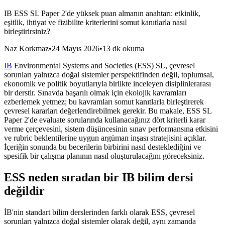
IB ESS SL Paper 2'de yüksek puan almanın anahtarı: etkinlik,
eşitlik, ihtiyat ve fizibilite kriterlerini somut kanıtlarla nasıl
birleştirirsiniz?
Naz Korkmaz
•
24 Mayıs 2026
•
13 dk okuma
IB
Environmental Systems and Societies (ESS) SL, çevresel
sorunları yalnızca doğal sistemler perspektifinden değil, toplumsal,
ekonomik ve politik boyutlarıyla birlikte inceleyen disiplinlerarası
bir derstir. Sınavda başarılı olmak için ekolojik kavramları
ezberlemek yetmez; bu kavramları somut kanıtlarla birleştirerek
çevresel kararları değerlendirebilmek gerekir. Bu makale, ESS SL
Paper 2'de evaluate sorularında kullanacağınız dört kriterli karar
verme çerçevesini, sistem düşüncesinin sınav performansına etkisini
ve rubric beklentilerine uygun argüman inşası stratejisini açıklar.
İçeriğin sonunda bu becerilerin birbirini nasıl desteklediğini ve
spesifik bir çalışma planının nasıl oluşturulacağını göreceksiniz.
ESS neden sıradan bir IB bilim dersi
değildir
İB'nin standart bilim derslerinden farklı olarak ESS, çevresel
sorunları yalnızca doğal sistemler olarak değil, aynı zamanda