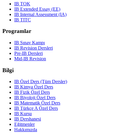
IB TOK
IB Extended Essay (EE)
IB Internal Assessment (IA)
IB TITC
Programlar
IB Sınav Kampı
IB Revision Dersleri
Pre-IB Dersleri
Mid-IB Revision
Bilgi
IB Özel Ders (Tüm Dersler)
IB Kimya Özel Ders
IB Fizik Özel Ders
IB Biyoloji Özel Ders
IB Matematik Özel Ders
IB Türkçe A Özel Ders
IB Kursu
IB Dershanesi
Eğitmenler
Hakkımızda