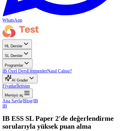
WhatsApp
HL Dersler
SL Dersler
Programlar
IB Özel Ders
Eğitmenler
Nasıl Çalışır?
AI Grader
Fiyatlar
İletişim
Menüyü aç
Ana Sayfa
/
Blog
/
IB
IB
IB ESS SL Paper 2'de değerlendirme
sorularıyla yüksek puan alma