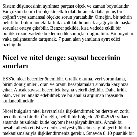
Sistem düşüncesinin ayrılmaz parçası ölçek ve zaman boyutlarıdır.
Bir çözüm belirli bir ölçekte etkili olabilir ancak daha geniş bir
coğrafi veya zamansal ölçekte sorun yaratabilir. Örneğin, bir nehrin
belirli bir bölümündeki kirlilik azaltılabilir ancak aşağı yönde başka
sorunlar ortaya çıkabilir. Benzer şekilde, kısa vadede etkili bir
politika uzun vadede beklenmedik sonuçlar doğurabilir. Bu boyutları
vaka çalışmasında tartışmak, 7 puan alan yanıtların ayırt edici
özelliğidir.
Nicel ve nitel denge: sayısal becerinin
sınırları
ESS'te nicel beceriler önemlidir. Grafik okuma, veri yorumlama,
birim dönüşümleri, oran ve orantı hesaplamaları sınavda karşınıza
çıkar. Ancak sayısal beceri tek başına yeterli değildir. Daha kritik
olan, verileri analiz edebilmek ve bu analizi argüman inşasında
kullanabilmektir.
Nicel bulguları nitel kavramlarla ilişkilendirmek bu derste en zorlu
becerilerden biridir. Örneğin, belirli bir bölgede 2000-2020 yılları
arasında buzuldaki kütle kaybını hesaplayabilirsiniz. Ancak bu
hesabı albedo etkisi ve deniz seviyesi yükselmesi gibi geri bildirim
mekanizmalarıyla ilişkilendirmeniz gerekir. Sınavda 8-10 puanlık bir