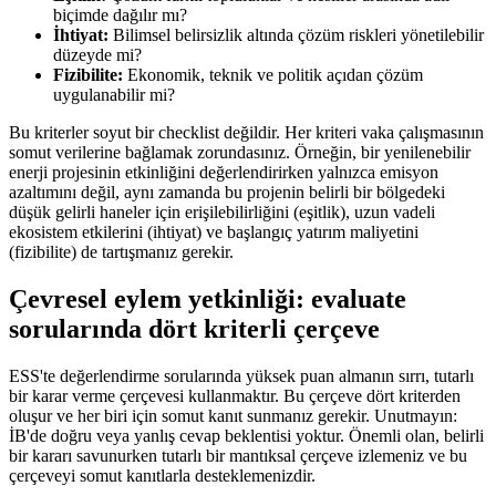
biçimde dağılır mı?
İhtiyat:
Bilimsel belirsizlik altında çözüm riskleri yönetilebilir
düzeyde mi?
Fizibilite:
Ekonomik, teknik ve politik açıdan çözüm
uygulanabilir mi?
Bu kriterler soyut bir checklist değildir. Her kriteri vaka çalışmasının
somut verilerine bağlamak zorundasınız. Örneğin, bir yenilenebilir
enerji projesinin etkinliğini değerlendirirken yalnızca emisyon
azaltımını değil, aynı zamanda bu projenin belirli bir bölgedeki
düşük gelirli haneler için erişilebilirliğini (eşitlik), uzun vadeli
ekosistem etkilerini (ihtiyat) ve başlangıç yatırım maliyetini
(fizibilite) de tartışmanız gerekir.
Çevresel eylem yetkinliği: evaluate
sorularında dört kriterli çerçeve
ESS'te değerlendirme sorularında yüksek puan almanın sırrı, tutarlı
bir karar verme çerçevesi kullanmaktır. Bu çerçeve dört kriterden
oluşur ve her biri için somut kanıt sunmanız gerekir. Unutmayın:
İB'de doğru veya yanlış cevap beklentisi yoktur. Önemli olan, belirli
bir kararı savunurken tutarlı bir mantıksal çerçeve izlemeniz ve bu
çerçeveyi somut kanıtlarla desteklemenizdir.