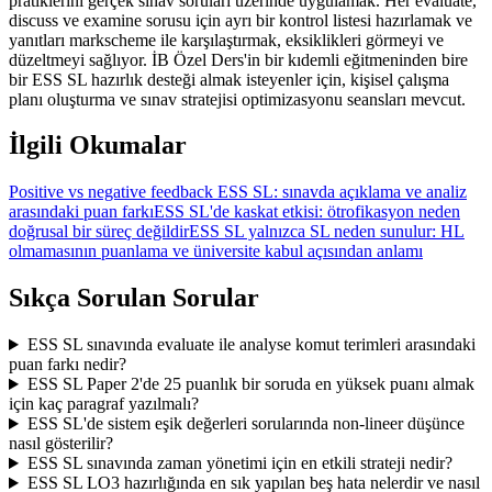
pratiklerini gerçek sınav soruları üzerinde uygulamak. Her evaluate,
discuss ve examine sorusu için ayrı bir kontrol listesi hazırlamak ve
yanıtları markscheme ile karşılaştırmak, eksiklikleri görmeyi ve
düzeltmeyi sağlıyor. İB Özel Ders'in bir kıdemli eğitmeninden bire
bir ESS SL hazırlık desteği almak isteyenler için, kişisel çalışma
planı oluşturma ve sınav stratejisi optimizasyonu seansları mevcut.
İlgili Okumalar
Positive vs negative feedback ESS SL: sınavda açıklama ve analiz
arasındaki puan farkı
ESS SL'de kaskat etkisi: ötrofikasyon neden
doğrusal bir süreç değildir
ESS SL yalnızca SL neden sunulur: HL
olmamasının puanlama ve üniversite kabul açısından anlamı
Sıkça Sorulan Sorular
ESS SL sınavında evaluate ile analyse komut terimleri arasındaki
puan farkı nedir?
ESS SL Paper 2'de 25 puanlık bir soruda en yüksek puanı almak
için kaç paragraf yazılmalı?
ESS SL'de sistem eşik değerleri sorularında non-lineer düşünce
nasıl gösterilir?
ESS SL sınavında zaman yönetimi için en etkili strateji nedir?
ESS SL LO3 hazırlığında en sık yapılan beş hata nelerdir ve nasıl