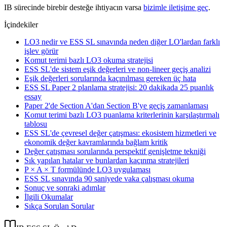
IB sürecinde birebir desteğe ihtiyacın varsa
bizimle iletişime geç
.
İçindekiler
LO3 nedir ve ESS SL sınavında neden diğer LO'lardan farklı
işlev görür
Komut terimi bazlı LO3 okuma stratejisi
ESS SL'de sistem eşik değerleri ve non-lineer geçiş analizi
Eşik değerleri sorularında kaçınılması gereken üç hata
ESS SL Paper 2 planlama stratejisi: 20 dakikada 25 puanlık
essay
Paper 2'de Section A'dan Section B'ye geçiş zamanlaması
Komut terimi bazlı LO3 puanlama kriterlerinin karşılaştırmalı
tablosu
ESS SL'de çevresel değer çatışması: ekosistem hizmetleri ve
ekonomik değer kavramlarında bağlam kritik
Değer çatışması sorularında perspektif genişletme tekniği
Sık yapılan hatalar ve bunlardan kaçınma stratejileri
P × A × T formülünde LO3 uygulaması
ESS SL sınavında 90 saniyede vaka çalışması okuma
Sonuç ve sonraki adımlar
İlgili Okumalar
Sıkça Sorulan Sorular