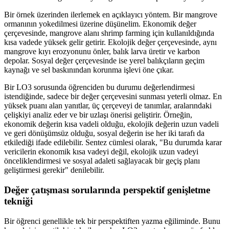
Bir örnek üzerinden ilerlemek en açıklayıcı yöntem. Bir mangrove
ormanının yokedilmesi üzerine düşünelim. Ekonomik değer
çerçevesinde, mangrove alanı shrimp farming için kullanıldığında
kısa vadede yüksek gelir getirir. Ekolojik değer çerçevesinde, aynı
mangrove kıyı erozyonunu önler, balık larva üretir ve karbon
depolar. Sosyal değer çerçevesinde ise yerel balıkçıların geçim
kaynağı ve sel baskınından korunma işlevi öne çıkar.
Bir LO3 sorusunda öğrenciden bu durumu değerlendirmesi
istendiğinde, sadece bir değer çerçevesini sunması yeterli olmaz. En
yüksek puanı alan yanıtlar, üç çerçeveyi de tanımlar, aralarındaki
çelişkiyi analiz eder ve bir uzlaşı önerisi geliştirir. Örneğin,
ekonomik değerin kısa vadeli olduğu, ekolojik değerin uzun vadeli
ve geri dönüşümsüz olduğu, sosyal değerin ise her iki tarafı da
etkilediği ifade edilebilir. Sentez cümlesi olarak, "Bu durumda karar
vericilerin ekonomik kısa vadeyi değil, ekolojik uzun vadeyi
önceliklendirmesi ve sosyal adaleti sağlayacak bir geçiş planı
geliştirmesi gerekir" denilebilir.
Değer çatışması sorularında perspektif genişletme
tekniği
Bir öğrenci genellikle tek bir perspektiften yazma eğiliminde. Bunu