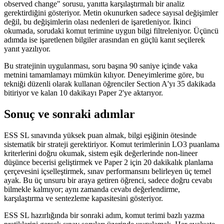
observed change" sorusu, yanıtta karşılaştırmalı bir analiz
gerektirdiğini gösteriyor. Metin okunurken sadece sayısal değişimler
değil, bu değişimlerin olası nedenleri de işaretleniyor. İkinci
okumada, sorudaki komut terimine uygun bilgi filtreleniyor. Üçüncü
adımda ise işaretlenen bilgiler arasından en güçlü kanıt seçilerek
yanıt yazılıyor.
Bu stratejinin uygulanması, soru başına 90 saniye içinde vaka
metnini tamamlamayı mümkün kılıyor. Deneyimlerime göre, bu
tekniği düzenli olarak kullanan öğrenciler Section A'yı 35 dakikada
bitiriyor ve kalan 10 dakikayı Paper 2'ye aktarıyor.
Sonuç ve sonraki adımlar
ESS SL sınavında yüksek puan almak, bilgi eşiğinin ötesinde
sistematik bir strateji gerektiriyor. Komut terimlerinin LO3 puanlama
kriterlerini doğru okumak, sistem eşik değerlerinde non-lineer
düşünce becerisi geliştirmek ve Paper 2 için 20 dakikalık planlama
çerçevesini içselleştirmek, sınav performansını belirleyen üç temel
ayak. Bu üç unsuru bir araya getiren öğrenci, sadece doğru cevabı
bilmekle kalmıyor; aynı zamanda cevabı değerlendirme,
karşılaştırma ve sentezleme kapasitesini gösteriyor.
ESS SL hazırlığında bir sonraki adım, komut terimi bazlı yazma