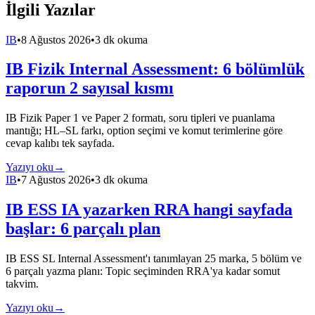
İlgili Yazılar
IB
•
8 Ağustos 2026
•
3 dk okuma
IB Fizik Internal Assessment: 6 bölümlük
raporun 2 sayısal kısmı
IB Fizik Paper 1 ve Paper 2 formatı, soru tipleri ve puanlama
mantığı; HL–SL farkı, option seçimi ve komut terimlerine göre
cevap kalıbı tek sayfada.
Yazıyı oku
→
IB
•
7 Ağustos 2026
•
3 dk okuma
IB ESS IA yazarken RRA hangi sayfada
başlar: 6 parçalı plan
IB ESS SL Internal Assessment'ı tanımlayan 25 marka, 5 bölüm ve
6 parçalı yazma planı: Topic seçiminden RRA'ya kadar somut
takvim.
Yazıyı oku
→