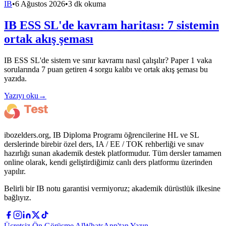
IB
•
6 Ağustos 2026
•
3 dk okuma
IB ESS SL'de kavram haritası: 7 sistemin
ortak akış şeması
IB ESS SL'de sistem ve sınır kavramı nasıl çalışılır? Paper 1 vaka
sorularında 7 puan getiren 4 sorgu kalıbı ve ortak akış şeması bu
yazıda.
Yazıyı oku
→
ibozelders.org, IB Diploma Programı öğrencilerine HL ve SL
derslerinde birebir özel ders, IA / EE / TOK rehberliği ve sınav
hazırlığı sunan akademik destek platformudur. Tüm dersler tamamen
online olarak, kendi geliştirdiğimiz canlı ders platformu üzerinden
yapılır.
Belirli bir IB notu garantisi vermiyoruz; akademik dürüstlük ilkesine
bağlıyız.
Ücretsiz Ön Görüşme Al
WhatsApp'tan Yazın