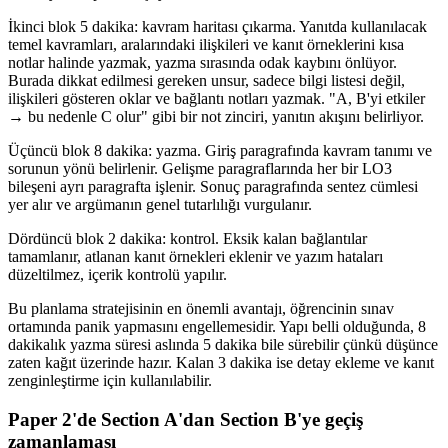
İkinci blok 5 dakika: kavram haritası çıkarma. Yanıtda kullanılacak
temel kavramları, aralarındaki ilişkileri ve kanıt örneklerini kısa
notlar halinde yazmak, yazma sırasında odak kaybını önlüyor.
Burada dikkat edilmesi gereken unsur, sadece bilgi listesi değil,
ilişkileri gösteren oklar ve bağlantı notları yazmak. "A, B'yi etkiler
→ bu nedenle C olur" gibi bir not zinciri, yanıtın akışını belirliyor.
Üçüncü blok 8 dakika: yazma. Giriş paragrafında kavram tanımı ve
sorunun yönü belirlenir. Gelişme paragraflarında her bir LO3
bileşeni ayrı paragrafta işlenir. Sonuç paragrafında sentez cümlesi
yer alır ve argümanın genel tutarlılığı vurgulanır.
Dördüncü blok 2 dakika: kontrol. Eksik kalan bağlantılar
tamamlanır, atlanan kanıt örnekleri eklenir ve yazım hataları
düzeltilmez, içerik kontrolü yapılır.
Bu planlama stratejisinin en önemli avantajı, öğrencinin sınav
ortamında panik yapmasını engellemesidir. Yapı belli olduğunda, 8
dakikalık yazma süresi aslında 5 dakika bile sürebilir çünkü düşünce
zaten kağıt üzerinde hazır. Kalan 3 dakika ise detay ekleme ve kanıt
zenginleştirme için kullanılabilir.
Paper 2'de Section A'dan Section B'ye geçiş
zamanlaması