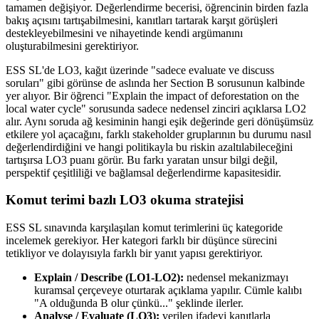
tamamen değişiyor. Değerlendirme becerisi, öğrencinin birden fazla
bakış açısını tartışabilmesini, kanıtları tartarak karşıt görüşleri
destekleyebilmesini ve nihayetinde kendi argümanını
oluşturabilmesini gerektiriyor.
ESS SL'de LO3, kağıt üzerinde "sadece evaluate ve discuss
soruları" gibi görünse de aslında her Section B sorusunun kalbinde
yer alıyor. Bir öğrenci "Explain the impact of deforestation on the
local water cycle" sorusunda sadece nedensel zinciri açıklarsa LO2
alır. Aynı soruda ağ kesiminin hangi eşik değerinde geri dönüşümsüz
etkilere yol açacağını, farklı stakeholder gruplarının bu durumu nasıl
değerlendirdiğini ve hangi politikayla bu riskin azaltılabileceğini
tartışırsa LO3 puanı görür. Bu farkı yaratan unsur bilgi değil,
perspektif çeşitliliği ve bağlamsal değerlendirme kapasitesidir.
Komut terimi bazlı LO3 okuma stratejisi
ESS SL sınavında karşılaşılan komut terimlerini üç kategoride
incelemek gerekiyor. Her kategori farklı bir düşünce sürecini
tetikliyor ve dolayısıyla farklı bir yanıt yapısı gerektiriyor.
Explain / Describe (LO1-LO2):
nedensel mekanizmayı
kuramsal çerçeveye oturtarak açıklama yapılır. Cümle kalıbı
"A olduğunda B olur çünkü..." şeklinde ilerler.
Analyse / Evaluate (LO3):
verilen ifadeyi kanıtlarla