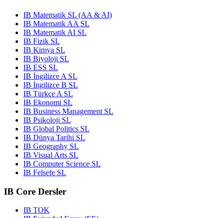
IB Matematik SL (AA & AI)
IB Matematik AA SL
IB Matematik AI SL
IB Fizik SL
IB Kimya SL
IB Biyoloji SL
IB ESS SL
IB İngilizce A SL
IB İngilizce B SL
IB Türkçe A SL
IB Ekonomi SL
IB Business Management SL
IB Psikoloji SL
IB Global Politics SL
IB Dünya Tarihi SL
IB Geography SL
IB Visual Arts SL
IB Computer Science SL
IB Felsefe SL
IB Core Dersler
IB TOK