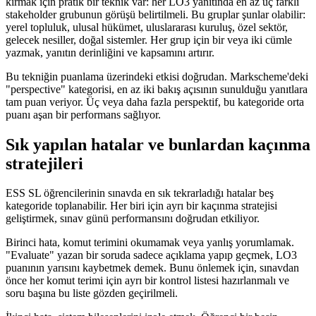
kırmak için pratik bir teknik var: her LO3 yanıtında en az üç farklı
stakeholder grubunun görüşü belirtilmeli. Bu gruplar şunlar olabilir:
yerel topluluk, ulusal hükümet, uluslararası kuruluş, özel sektör,
gelecek nesiller, doğal sistemler. Her grup için bir veya iki cümle
yazmak, yanıtın derinliğini ve kapsamını artırır.
Bu tekniğin puanlama üzerindeki etkisi doğrudan. Markscheme'deki
"perspective" kategorisi, en az iki bakış açısının sunulduğu yanıtlara
tam puan veriyor. Üç veya daha fazla perspektif, bu kategoride orta
puanı aşan bir performans sağlıyor.
Sık yapılan hatalar ve bunlardan kaçınma
stratejileri
ESS SL öğrencilerinin sınavda en sık tekrarladığı hatalar beş
kategoride toplanabilir. Her biri için ayrı bir kaçınma stratejisi
geliştirmek, sınav günü performansını doğrudan etkiliyor.
Birinci hata, komut terimini okumamak veya yanlış yorumlamak.
"Evaluate" yazan bir soruda sadece açıklama yapıp geçmek, LO3
puanının yarısını kaybetmek demek. Bunu önlemek için, sınavdan
önce her komut terimi için ayrı bir kontrol listesi hazırlanmalı ve
soru başına bu liste gözden geçirilmeli.