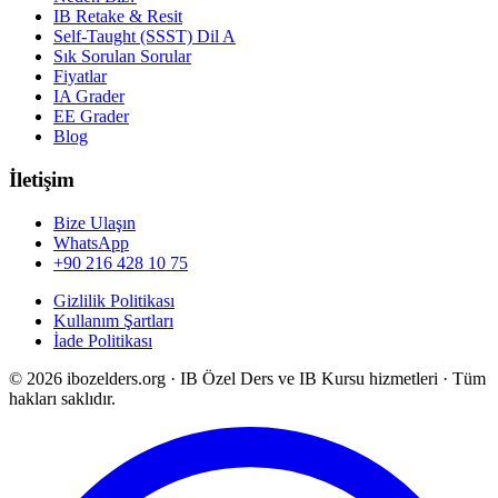
IB Retake & Resit
Self-Taught (SSST) Dil A
Sık Sorulan Sorular
Fiyatlar
IA Grader
EE Grader
Blog
İletişim
Bize Ulaşın
WhatsApp
+90 216 428 10 75
Gizlilik Politikası
Kullanım Şartları
İade Politikası
©
2026
ibozelders.org
·
IB Özel Ders ve IB Kursu hizmetleri · Tüm
hakları saklıdır.