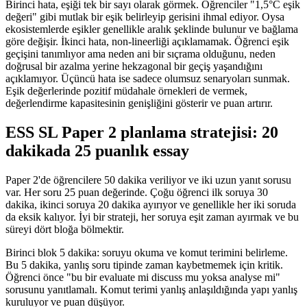
Birinci hata, eşiği tek bir sayı olarak görmek. Öğrenciler "1,5°C eşik
değeri" gibi mutlak bir eşik belirleyip gerisini ihmal ediyor. Oysa
ekosistemlerde eşikler genellikle aralık şeklinde bulunur ve bağlama
göre değişir. İkinci hata, non-lineerliği açıklamamak. Öğrenci eşik
geçişini tanımlıyor ama neden ani bir sıçrama olduğunu, neden
doğrusal bir azalma yerine hekzagonal bir geçiş yaşandığını
açıklamıyor. Üçüncü hata ise sadece olumsuz senaryoları sunmak.
Eşik değerlerinde pozitif müdahale örnekleri de vermek,
değerlendirme kapasitesinin genişliğini gösterir ve puan artırır.
ESS SL Paper 2 planlama stratejisi: 20
dakikada 25 puanlık essay
Paper 2'de öğrencilere 50 dakika veriliyor ve iki uzun yanıt sorusu
var. Her soru 25 puan değerinde. Çoğu öğrenci ilk soruya 30
dakika, ikinci soruya 20 dakika ayırıyor ve genellikle her iki soruda
da eksik kalıyor. İyi bir strateji, her soruya eşit zaman ayırmak ve bu
süreyi dört bloğa bölmektir.
Birinci blok 5 dakika: soruyu okuma ve komut terimini belirleme.
Bu 5 dakika, yanlış soru tipinde zaman kaybetmemek için kritik.
Öğrenci önce "bu bir evaluate mi discuss mu yoksa analyse mi"
sorusunu yanıtlamalı. Komut terimi yanlış anlaşıldığında yapı yanlış
kuruluyor ve puan düşüyor.