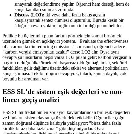
sınayarak değerlendirme yapılır. Öğrenci hem desteği hem de
karşıt kanıtları sunmak zorunda.
Discuss (LO3):
iki veya daha fazla bakış açısını
karşılaştırarak sentez cümlesi oluşturulur. Burada kesin bir
"doğru" cevap yoktur; argümanın tutarlılığı puanı belirler.
Pratikte bu üç terimin puan farkını görmek için somut bir örnek
üzerinden gitmek en açıklayıcı yöntem. "Evaluate the effectiveness
of a carbon tax in reducing emissions" sorusunda, öğrenci sadece
"karbon vergisi emisyonları azaltır" derse LO2 alır. Oysa aynı
cevapta şu unsurların hepsi varsa LO3 puanı gelir: karbon vergisinin
başarılı olduğu ülke örnekleri, başarısız olduğu bağlamlar, sektörel
farklılıklar, gelir dağılımı üzerindeki etkisi ve alternatif politikaların
karşılaştırması. Tek bir doğru cevap yok; tutarlı, kanıta dayalı, çok
boyutlu bir argüman var.
ESS SL'de sistem eşik değerleri ve non-
lineer geçiş analizi
ESS SL müfredatının en zorlayıcı kavramlarından biri eşik değerleri
ve bunların sistem davranışı üzerindeki etkisidir. Öğrenciler çoğu
zaman doğrusal düşünce kalıbıyla yaklaşıyor: "biraz daha fazla
kirlilik biraz daha fazla zarar" gibi düşünüyorlar. Oysa
ekosistemlerde bu ilişki non-lineerdir ve belirli bir noktada ani