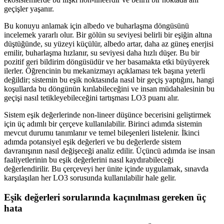
geçişler yaşanır.
Bu konuyu anlamak için albedo ve buharlaşma döngüsünü
incelemek yararlı olur. Bir gölün su seviyesi belirli bir eşiğin altına
düştüğünde, su yüzeyi küçülür, albedo artar, daha az güneş enerjisi
emilir, buharlaşma hızlanır, su seviyesi daha hızlı düşer. Bu bir
pozitif geri bildirim döngüsüdür ve her basamakta etki büyüyerek
ilerler. Öğrencinin bu mekanizmayı açıklaması tek başına yeterli
değildir; sistemin bu eşik noktasında nasıl bir geçiş yaptığını, hangi
koşullarda bu döngünün kırılabileceğini ve insan müdahalesinin bu
geçişi nasıl tetikleyebileceğini tartışması LO3 puanı alır.
Sistem eşik değerlerinde non-lineer düşünce becerisini geliştirmek
için üç adımlı bir çerçeve kullanılabilir. Birinci adımda sistemin
mevcut durumu tanımlanır ve temel bileşenleri listelenir. İkinci
adımda potansiyel eşik değerleri ve bu değerlerde sistem
davranışının nasıl değişeceği analiz edilir. Üçüncü adımda ise insan
faaliyetlerinin bu eşik değerlerini nasıl kaydırabileceği
değerlendirilir. Bu çerçeveyi her ünite içinde uygulamak, sınavda
karşılaşılan her LO3 sorusunda kullanılabilir hale gelir.
Eşik değerleri sorularında kaçınılması gereken üç
hata