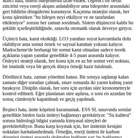
İkinci hata, sistem bileşenlerini izole etmek. Öğrenci bir besin
zincirini veya enerji akışını anlatabiliyor ama bileşenler arasındaki
geri bildirim döngülerini kuramıyor. Kaçınma stratejisi olarak, her
konu işlenirken "bu bileşen neyi etkiliyor ve ne tarafından
etkileniyor" sorusu her zaman sorulmalı. Sistem düşüncesi kalıbı bu
şekilde içselleştirildiğinde, sınavda otomatik olarak devreye giriyor.
Üçüncü hata, kanıt eksikliği. LO3 yanıtları soyut kavramlarla dolu
olabiliyor ama somut örnek ve sayısal kanıttan yoksun kalıyor.
Markscheme'de herhangi bir somut kanıt olmadan sadece teorik
açıklama yapan yanıtlar genellikle 4-5 puan arasında kalıyor.
Önleyici strateji olarak, her konu için en az bir somut veri noktası,
bir istatistik veya bir gerçek dünya örneği hazır tutulmalı.
Dördüncü hata, zaman yönetimi hatası. Bir soruya saplanıp kalan
zamanı diğer sorudan çalmak, sınav sonunda iki yarım kalmış yanıt
bırakıyor. Disiplin olarak, her soru için ayrılan süre kronometreyle
kontrol edilmeli. Eğer planlanan süre aşılırsa, o soru en azından bir
sonuç cümlesiyle kapatılmalı ve geçiş yapılmalı.
Beşinci hata, ünite köprüsü kuramamak. ESS SL sınavında sorular
genellikle birden fazla üniteyi bağlamayı gerektiriyor. "Su kalitesi"
sorusu hidrologji bilgisi yanında kimyasal süreçleri de
gerektirebiliyor. Buna karşı koymak için, her ünitenin kesişim
noktaları haritalandırılmalı. Örneğin, enerji ünitesi ile karbon
döngüsü ünitesi arasında doğrudan bağlantı var; bu bağlantıyı