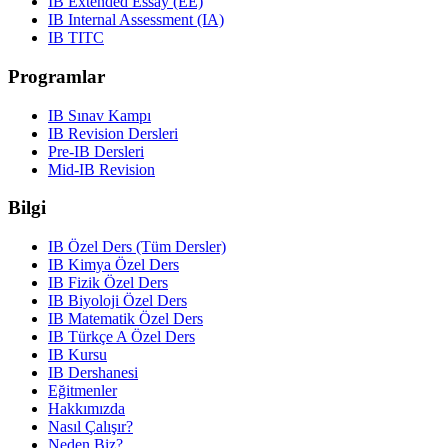
IB Extended Essay (EE)
IB Internal Assessment (IA)
IB TITC
Programlar
IB Sınav Kampı
IB Revision Dersleri
Pre-IB Dersleri
Mid-IB Revision
Bilgi
IB Özel Ders (Tüm Dersler)
IB Kimya Özel Ders
IB Fizik Özel Ders
IB Biyoloji Özel Ders
IB Matematik Özel Ders
IB Türkçe A Özel Ders
IB Kursu
IB Dershanesi
Eğitmenler
Hakkımızda
Nasıl Çalışır?
Neden Biz?