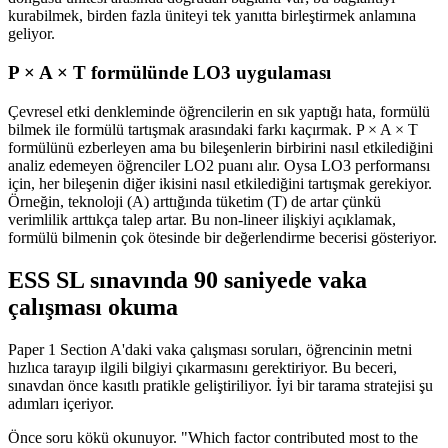
kurabilmek, birden fazla üniteyi tek yanıtta birleştirmek anlamına
geliyor.
P × A × T formülünde LO3 uygulaması
Çevresel etki denkleminde öğrencilerin en sık yaptığı hata, formülü
bilmek ile formülü tartışmak arasındaki farkı kaçırmak. P × A × T
formülünü ezberleyen ama bu bileşenlerin birbirini nasıl etkilediğini
analiz edemeyen öğrenciler LO2 puanı alır. Oysa LO3 performansı
için, her bileşenin diğer ikisini nasıl etkilediğini tartışmak gerekiyor.
Örneğin, teknoloji (A) arttığında tüketim (T) de artar çünkü
verimlilik arttıkça talep artar. Bu non-lineer ilişkiyi açıklamak,
formülü bilmenin çok ötesinde bir değerlendirme becerisi gösteriyor.
ESS SL sınavında 90 saniyede vaka
çalışması okuma
Paper 1 Section A'daki vaka çalışması soruları, öğrencinin metni
hızlıca tarayıp ilgili bilgiyi çıkarmasını gerektiriyor. Bu beceri,
sınavdan önce kasıtlı pratikle geliştiriliyor. İyi bir tarama stratejisi şu
adımları içeriyor.
Önce soru kökü okunuyor. "Which factor contributed most to the