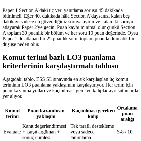
Paper 1 Section A'daki üç veri yanıtlama sorusu 45 dakikada
bitirilmeli. Eğer 40. dakikada hâlâ Section A'daysanız, kalan beş
dakikayı sadece en güvendiğiniz soruya ayırın ve kalan iki soruyu
atlayarak Paper 2'ye geçin. Puan kaybı minimal olur çünkü Section
A toplam 30 puanlık bir bölüm ve her soru 10 puan değerinde. Oysa
Paper 2'de atlanan bir 25 puanlık soru, toplam puanda dramatik bir
düşüşe neden olur.
Komut terimi bazlı LO3 puanlama
kriterlerinin karşılaştırmalı tablosu
Aşağıdaki tablo, ESS SL sınavında en sık karşılaşılan üç komut
teriminin LO3 puanlama yaklaşımını karşılaştırıyor. Her terim için
puan kazanma yolları ve kaçınılması gereken kalıplar ayrı sütunlarda
yer alıyor.
Ortalama
Komut
Puan kazandıran
Kaçınılması gereken
puan
terimi
yaklaşım
kalıp
aralığı
Kanıt değerlendirmesi
Tek taraflı destekleme
Evaluate
+ karşıt argüman +
veya sadece
5-8 / 10
sonuç cümlesi
tanımlama