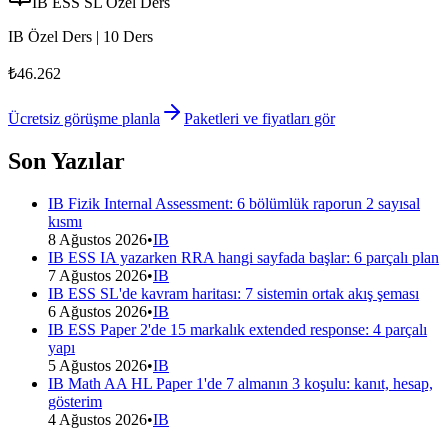
IB ESS SL Özel Ders
IB Özel Ders | 10 Ders
₺46.262
Ücretsiz görüşme planla
Paketleri ve fiyatları gör
Son Yazılar
IB Fizik Internal Assessment: 6 bölümlük raporun 2 sayısal
kısmı
8 Ağustos 2026
•
IB
IB ESS IA yazarken RRA hangi sayfada başlar: 6 parçalı plan
7 Ağustos 2026
•
IB
IB ESS SL'de kavram haritası: 7 sistemin ortak akış şeması
6 Ağustos 2026
•
IB
IB ESS Paper 2'de 15 markalık extended response: 4 parçalı
yapı
5 Ağustos 2026
•
IB
IB Math AA HL Paper 1'de 7 almanın 3 koşulu: kanıt, hesap,
gösterim
4 Ağustos 2026
•
IB