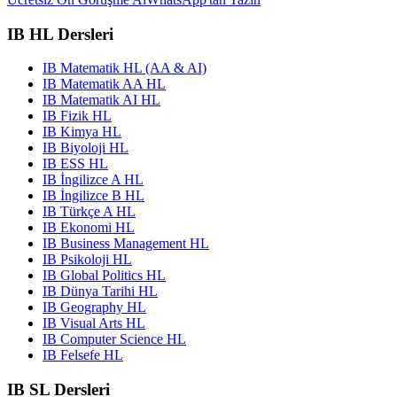
IB HL Dersleri
IB Matematik HL (AA & AI)
IB Matematik AA HL
IB Matematik AI HL
IB Fizik HL
IB Kimya HL
IB Biyoloji HL
IB ESS HL
IB İngilizce A HL
IB İngilizce B HL
IB Türkçe A HL
IB Ekonomi HL
IB Business Management HL
IB Psikoloji HL
IB Global Politics HL
IB Dünya Tarihi HL
IB Geography HL
IB Visual Arts HL
IB Computer Science HL
IB Felsefe HL
IB SL Dersleri