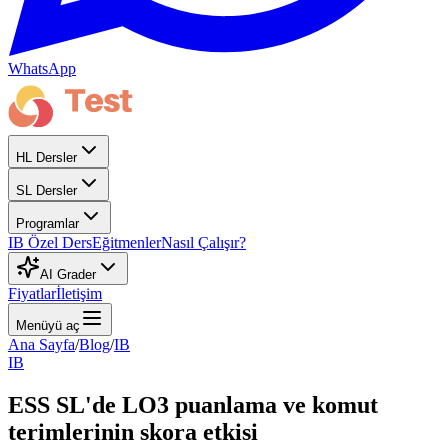
WhatsApp
HL Dersler
SL Dersler
Programlar
IB Özel Ders
Eğitmenler
Nasıl Çalışır?
AI Grader
Fiyatlar
İletişim
Menüyü aç
Ana Sayfa
/
Blog
/
IB
IB
ESS SL'de LO3 puanlama ve komut
terimlerinin skora etkisi