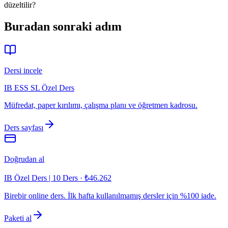
düzeltilir?
Buradan sonraki adım
Dersi incele
IB ESS SL Özel Ders
Müfredat, paper kırılımı, çalışma planı ve öğretmen kadrosu.
Ders sayfası
Doğrudan al
IB Özel Ders | 10 Ders
·
₺46.262
Birebir online ders. İlk hafta kullanılmamış dersler için %100 iade.
Paketi al