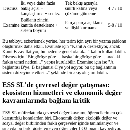
İki veya daha fazla
Tek bakış açısıyla
Discuss
bakış açısı +
sınırlı kalma veya
4-7 / 10
karşılaştırma + sentez
çözüme gitmeme
Bağlantı zinciri +
Parça parça açıklama
Examine
kanıtla destekleme +
5-8 / 10
ve ilişki kurmama
sistem boyutu
Bu tabloyu ezberlemek yerine, her terim için ayrı bir yazma şablonu
oluşturmak daha etkili. Evaluate için "Kanıt A destekliyor, ancak
Kanıt B zayıflatıyor, bu nedenle genel olarak..." kalıbı kullanılabilir.
Discuss için "Bir görüşe göre..., başka bir görüşe göre..., aradaki
farkın temel nedeni..." yapısı kurulabilir. Examine için ise "A
bağlantısı B'ye, B bağlantısı C'ye yol açıyor, bu üç bağlantının
sistem düzeyinde etkisi..." şeklinde bir akış oluşturulabilir.
ESS SL'de çevresel değer çatışması:
ekosistem hizmetleri ve ekonomik değer
kavramlarında bağlam kritik
ESS SL müfredatında çevresel değer kavramı, öğrencilerin en çok
karıştırdığı konulardan biri. Ekonomik değer, ekolojik değer ve
sosyal değer birbirinden farklı çerçeveler içinde tanımlanıyor ve
sınavda bu farkı gösteremeyen öğrenciler LO3 puanı kaybediyor.