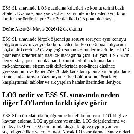
ESS SL sınavında LO3 puanlama kriterleri ve komut terimi bazlı
strateji. Evaluate, analyse ve discuss terimlerinde neden aynı bilgi
farklı skor üretir; Paper 2'de 20 dakikada 25 puanlık essay…
Defne Aksu
•
24 Mayıs 2026
•
12 dk okuma
ESS SL sınavında birçok öğrenci şu soruyu soruyor: aynı konuyu
biliyorum, aynı veriyi okudum, neden bir kerede 6 puan alıyorum
başka bir kerede 3? Cevap çoğu zaman komut terimlerinde ve LO3
puanlama kriterlerinin nasıl okunacağında gizli. Bu yazı, ESS SL'in
benzersiz yapısına odaklanarak komut terimi bazlı puanlama
mekanizmasını, sistem eşik değerlerinde non-lineer düşünce
gereksinimini ve Paper 2'de 20 dakikada tam puan alan bir planlama
stratejisini aktarıyor. Yazı boyunca her bölüm somut örnekler,
karşılaştırmalı tablolar ve sık yapılan hatalar üzerinden ilerliyor.
LO3 nedir ve ESS SL sınavında neden
diğer LO'lardan farklı işlev görür
ESS SL müfredatında üç öğrenme hedefi bulunuyor: LO1 bilgi ve
kavram anlama, LO2 uygulama ve analiz, LO3 değerlendirme ve
sentez. LO1 ve LO2 sorularında doğru bilgi ve uygun yöntem
seçimi genellikle yeterli oluyor. Ancak LO3 sorularında sınav radari