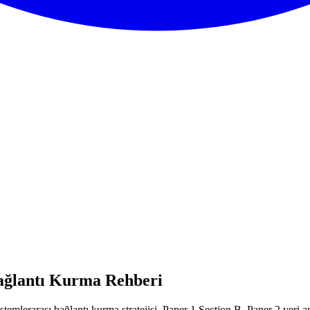
Bağlantı Kurma Rehberi
emlerarası bağlantı kurma stratejisi. Paper 1 Section B, Paper 2 veri a