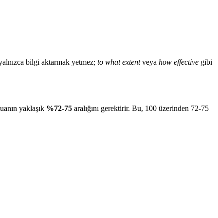
 yalnızca bilgi aktarmak yetmez;
to what extent
veya
how effective
gibi
puanın yaklaşık
%72-75
aralığını gerektirir. Bu, 100 üzerinden 72-75