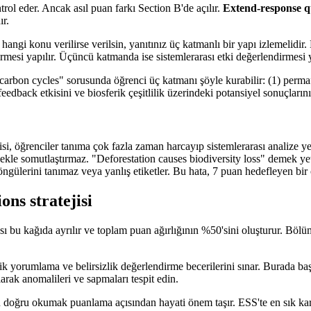
trol eder. Ancak asıl puan farkı Section B'de açılır.
Extend-response q
ır.
hangi konu verilirse verilsin, yanıtınız üç katmanlı bir yapı izlemelidi
mesi yapılır. Üçüncü katmanda ise sistemlerarası etki değerlendirmesi ye
arbon cycles" sorusunda öğrenci üç katmanı şöyle kurabilir: (1) permaf
dback etkisini ve biosferik çeşitlilik üzerindeki potansiyel sonuçlarını t
ncisi, öğrenciler tanıma çok fazla zaman harcayıp sistemlerarası analize y
 örnekle somutlaştırmaz. "Deforestation causes biodiversity loss" deme
öngülerini tanımaz veya yanlış etiketler. Bu hata, 7 puan hedefleyen bir ö
ons stratejisi
 bu kağıda ayrılır ve toplam puan ağırlığının %50'sini oluşturur. Bölüm
stik yorumlama ve belirsizlik değerlendirme becerilerini sınar. Burada b
larak anomalileri ve sapmaları tespit edin.
 doğru okumak puanlama açısından hayati önem taşır. ESS'te en sık kar