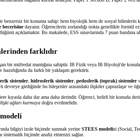
benzersiz bir konuma sahip: hem biyolojik hem de sosyal bilimlerin ke
 becerisine
dayanır. Öğrencilerin zorlandığı nokta genellikle formül ez
ştürdüğünü açıklamaktır. Bu makalede, ESS sınavlarında 7 puan bandına u
lerinden farklıdır
n bir müfredat mantığına sahiptir. IB Fizik veya IB Biyoloji'de konular
 hazırlığında da farklı bir yaklaşım gerektirir.
erik sistemler
,
hidrosferik sistemler
,
pedosferik (toprak) sistemler
ü devreye girdiğinde bu bileşenler arasındaki ilişkiler çaprazlaşır ve öğr
 kıyasla daha dar ama daha derindir. Öğrenci, belirli bir konuda derin 
ilişki ağları kurmaya
doğru evrilmelidir.
 modeli
arında bilgiyi izole biçimde sunmak yerine
STEES modeli
ni (Social, T
ı sistematik biçimde analiz etmenizi sağlar.