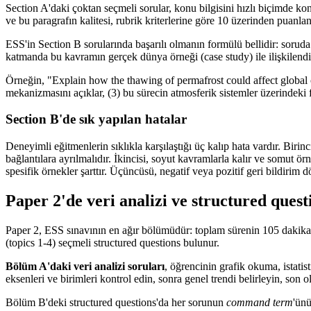
Section A'daki çoktan seçmeli sorular, konu bilgisini hızlı biçimde kon
ve bu paragrafın kalitesi, rubrik kriterlerine göre 10 üzerinden puanlan
ESS'in Section B sorularında başarılı olmanın formülü bellidir: soruda 
katmanda bu kavramın gerçek dünya örneği (case study) ile ilişkilendir
Örneğin, "Explain how the thawing of permafrost could affect global c
mekanizmasını açıklar, (3) bu sürecin atmosferik sistemler üzerindeki fee
Section B'de sık yapılan hatalar
Deneyimli eğitmenlerin sıklıkla karşılaştığı üç kalıp hata vardır. Biri
bağlantılara ayrılmalıdır. İkincisi, soyut kavramlarla kalır ve somut
spesifik örnekler şarttır. Üçüncüsü, negatif veya pozitif geri bildirim d
Paper 2'de veri analizi ve structured questi
Paper 2, ESS sınavının en ağır bölümüdür: toplam sürenin 105 dakikası
(topics 1-4) seçmeli structured questions bulunur.
Bölüm A'daki veri analizi soruları
, öğrencinin grafik okuma, istati
eksenleri ve birimleri kontrol edin, sonra genel trendi belirleyin, son o
Bölüm B'deki structured questions'da her sorunun
command term
'ünü