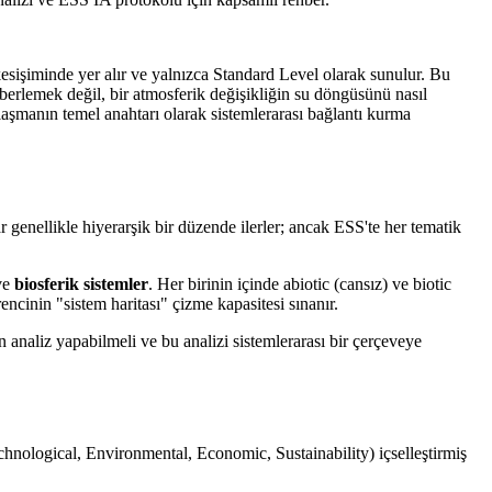
sişiminde yer alır ve yalnızca Standard Level olarak sunulur. Bu
berlemek değil, bir atmosferik değişikliğin su döngüsünü nasıl
laşmanın temel anahtarı olarak sistemlerarası bağlantı kurma
 genellikle hiyerarşik bir düzende ilerler; ancak ESS'te her tematik
ve
biosferik sistemler
. Her birinin içinde abiotic (cansız) ve biotic
encinin "sistem haritası" çizme kapasitesi sınanır.
analiz yapabilmeli ve bu analizi sistemlerarası bir çerçeveye
echnological, Environmental, Economic, Sustainability) içselleştirmiş