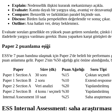
Explain:
Nedensellik ilişkisi kurarak mekanizmayı açıkla.
Evaluate:
Kanıta dayalı bir yargıya ulaş, avantaj ve dezavantajla
Compare:
Benzerlik ve farklılıkları paralel biçimde sun.
Discuss:
Birden fazla perspektiften değerlendir ve sonuç çıkar.
Outline:
Ana hatları ver, detay beklenmez.
Evaluate soruları genellikle en yüksek puan getiren sorulardır, çünkü
ifadelerle yargıya varılması gerekir. Bunu yaparken karşıt görüşleri d
Paper 2 puanlama eşiği
ESS'te 7 puan bandına ulaşmak için Paper 2'de belirli bir performans
puan anlamına gelir. Paper 2'nin %50 ağırlığı göz önüne alındığında, 
Paper
Süre (dk)
Puan Ağırlığı
Soru Tipi
Paper 1 Section A
30 soru
%15
Çoktan seçmeli
Paper 1 Section B
2 soru
%10
Extend-response
Paper 2 Section A
Veri analizi
%20
Yapılandırılmış
Paper 2 Section B
4 konu / seçmeli
%30
Yapılandırılmış
Internal Assessment
10 saat
%25
Saha araştırması
ESS Internal Assessment: saha araştırmasın