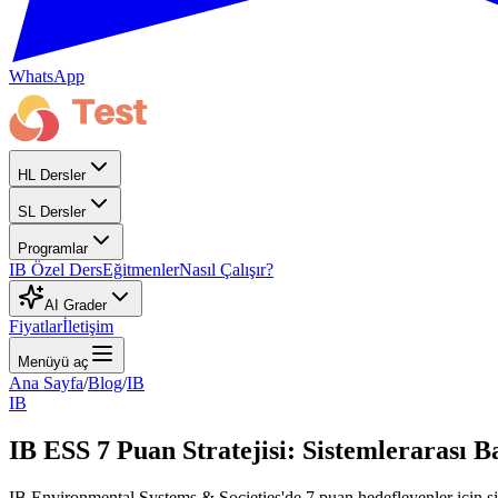
WhatsApp
HL Dersler
SL Dersler
Programlar
IB Özel Ders
Eğitmenler
Nasıl Çalışır?
AI Grader
Fiyatlar
İletişim
Menüyü aç
Ana Sayfa
/
Blog
/
IB
IB
IB ESS 7 Puan Stratejisi: Sistemlerarası 
IB Environmental Systems & Societies'de 7 puan hedefleyenler için sist