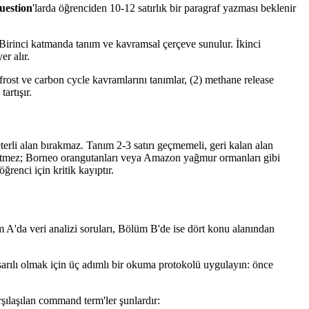
uestion
'larda öğrenciden 10-12 satırlık bir paragraf yazması beklenir
r. Birinci katmanda tanım ve kavramsal çerçeve sunulur. İkinci
r alır.
rost ve carbon cycle kavramlarını tanımlar, (2) methane release
artışır.
eterli alan bırakmaz. Tanım 2-3 satırı geçmemeli, geri kalan alan
k yetmez; Borneo orangutanları veya Amazon yağmur ormanları gibi
ğrenci için kritik kayıptır.
 A'da veri analizi soruları, Bölüm B'de ise dört konu alanından
aşarılı olmak için üç adımlı bir okuma protokolü uygulayın: önce
şılaşılan command term'ler şunlardır: