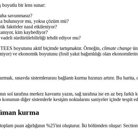
boyutlu bir lens sunar:
 daha savunmasız?
ıda bulunuyor mu, yoksa çözüm mü?
ik faktörler nasıl etkileniyor?
anıyor, kim kaybediyor?
adeli sürdürülebilirliği tehdit ediyor mu?
 STEES boyutunu aktif biçimde tartışmaktır. Örneğin,
climate change
üni
eniyor) ve ekonomik boyutunu (fosil yakıt bağımlılığı olan ekonomilerin
urmak, sınavda sistemlerarası bağlantı kurma hızınızı artırır. Bu harita,
nın sol tarafına merkez kavramı yazın, sağ tarafına ise en az beş farklı
onunun diğer sistemlerle kesişim noktalarını saniyeler içinde tespit ede
rgüman kurma
toplam puan ağırlığının %25'ini oluşturur. İki bölümden oluşur: Section 