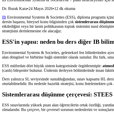
Dr. Burak Kara
•
24 Mayıs 2026
•
12 dk okuma
IB
Environmental Systems & Societies (ESS), diploma programı içinde 
dersin başarısı, bireysel konu bilgisinden çok
sistemlerarası düşünme
etkilediğini veya bir tarım politikasının toprak sistemini nasıl dönü
stratejisini derinlemesine ele alacağız.
ESS'in yapısı: neden bu ders diğer IB bilim
Environmental Systems & Societies, geleneksel fen bilimlerinden ayrışa
alan döngüsel ve birbirine bağlı sistemler olarak sunulur. Bu fark, sınav
ESS müfredatı dört büyük sistem kategorisinde örgütlenmiştir:
atmosf
(canlı) bileşenler bulunur. Ünitenin ilerleyen bölümlerinde insan faktör
Ders yalnızca SL seviyesinde sunulduğundan, sınav kapsamı HL derslere
oturtabilmelidir. Bu nedenle hazırlık stratejisi, konu listelemekten çok
Sistemlerarası düşünme çerçevesi: STEES
ESS sınavlarında yüksek puan alan öğrencilerin ortak özelliği, yanıtl
olmalarıdır. Bu çerçeve, bir çevresel sorunun nedenlerini ve sonuçların