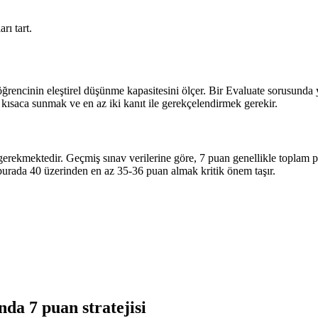
rı tart.
 öğrencinin eleştirel düşünme kapasitesini ölçer. Bir Evaluate sorusunda
e kısaca sunmak ve en az iki kanıt ile gerekçelendirmek gerekir.
 gerekmektedir. Geçmiş sınav verilerine göre, 7 puan genellikle toplam 
burada 40 üzerinden en az 35-36 puan almak kritik önem taşır.
da 7 puan stratejisi