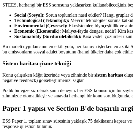
STEES, herhangi bir ESS sorusuna yaklaşırken kullanabileceğiniz beş 
Social (Sosyal):
Sorun toplumları nasıl etkiler? Hangi gruplar
Technological (Teknolojik):
Mevcut teknolojiler soruna katk
Environmental (Çevresel):
Ekosistemler, biyoçeşitlilik ve abiot
Economic (Ekonomik):
Maliyet-fayda dengesi nedir? Kim kaz
Sustainability (Sürdürülebilirlik):
Kısa vadeli çözümler uzun v
Bu modeli uygulamanın en etkili yolu, her konuyu işlerken en az iki
bu emisyonların sosyal adalet boyutunu (hangi ülkeler daha çok etkil
Sistem haritası çizme tekniği
Konu çalışırken kâğıt üzerinde veya zihninde bir
sistem haritası
oluşt
negative feedback) görselleştirmenizi sağlar.
Pratik bir egzersiz olarak şunu deneyin: her ESS konusu için bir sayfa
zihninizde otomatikleşir ve sınavda herhangi bir konu sorulduğunda, o k
Paper 1 yapısı ve Section B'de başarılı a
ESS Paper 1, toplam sınav süresinin yaklaşık 75 dakikasını kapsar ve 
response question bulunur.