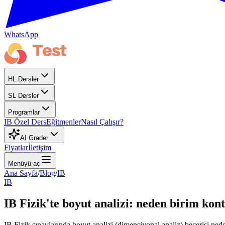
WhatsApp
HL Dersler
SL Dersler
Programlar
IB Özel Ders
Eğitmenler
Nasıl Çalışır?
AI Grader
Fiyatlar
İletişim
Menüyü aç
Ana Sayfa
/
Blog
/
IB
IB
IB Fizik'te boyut analizi: neden birim kont
IB Fizik sınavlarında boyut analizi (dimensiyonal analiz) becerisi nede