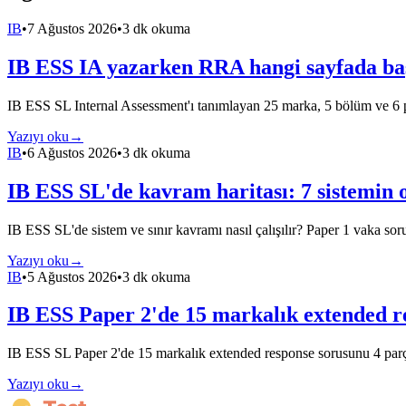
IB
•
7 Ağustos 2026
•
3 dk okuma
IB ESS IA yazarken RRA hangi sayfada baş
IB ESS SL Internal Assessment'ı tanımlayan 25 marka, 5 bölüm ve 6 
Yazıyı oku
→
IB
•
6 Ağustos 2026
•
3 dk okuma
IB ESS SL'de kavram haritası: 7 sistemin 
IB ESS SL'de sistem ve sınır kavramı nasıl çalışılır? Paper 1 vaka sor
Yazıyı oku
→
IB
•
5 Ağustos 2026
•
3 dk okuma
IB ESS Paper 2'de 15 markalık extended re
IB ESS SL Paper 2'de 15 markalık extended response sorusunu 4 parç
Yazıyı oku
→