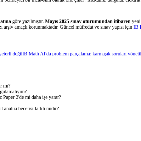
atına
göre yazılmıştır.
Mayıs 2025 sınav oturumundan itibaren
yeni 
ı arşiv amaçlı korunmaktadır. Güncel müfredat ve sınav yapısı için
IB 
eterli değil
IB Math AI'da problem parçalama: karmaşık soruları yönetileb
r mı?
uygulamalıyım?
 Paper 2'de mi daha işe yarar?
t analizi becerisi farklı mıdır?