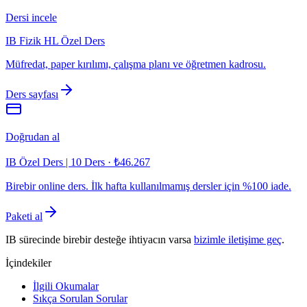
Dersi incele
IB Fizik HL Özel Ders
Müfredat, paper kırılımı, çalışma planı ve öğretmen kadrosu.
Ders sayfası
Doğrudan al
IB Özel Ders | 10 Ders
·
₺46.267
Birebir online ders. İlk hafta kullanılmamış dersler için %100 iade.
Paketi al
IB sürecinde birebir desteğe ihtiyacın varsa
bizimle iletişime geç
.
İçindekiler
İlgili Okumalar
Sıkça Sorulan Sorular