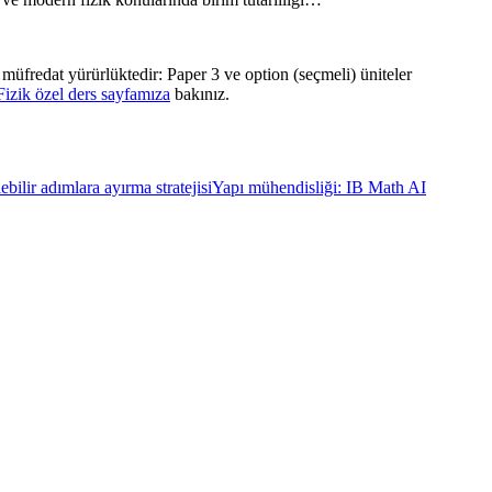
müfredat yürürlüktedir: Paper 3 ve option (seçmeli) üniteler
Fizik özel ders sayfamıza
bakınız.
ilir adımlara ayırma stratejisi
Yapı mühendisliği: IB Math AI