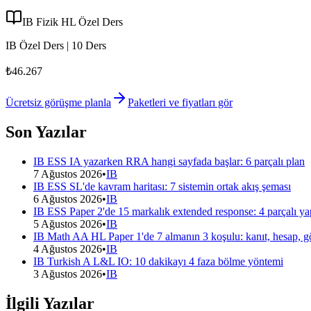
IB Fizik HL Özel Ders
IB Özel Ders | 10 Ders
₺46.267
Ücretsiz görüşme planla
Paketleri ve fiyatları gör
Son Yazılar
IB ESS IA yazarken RRA hangi sayfada başlar: 6 parçalı plan
7 Ağustos 2026
•
IB
IB ESS SL'de kavram haritası: 7 sistemin ortak akış şeması
6 Ağustos 2026
•
IB
IB ESS Paper 2'de 15 markalık extended response: 4 parçalı ya
5 Ağustos 2026
•
IB
IB Math AA HL Paper 1'de 7 almanın 3 koşulu: kanıt, hesap, g
4 Ağustos 2026
•
IB
IB Turkish A L&L IO: 10 dakikayı 4 faza bölme yöntemi
3 Ağustos 2026
•
IB
İlgili Yazılar