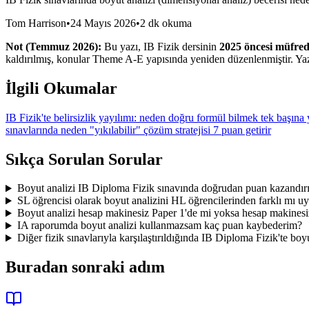
Tom Harrison
•
24 Mayıs 2026
•
2 dk okuma
Not (Temmuz 2026):
Bu yazı, IB Fizik dersinin
2025 öncesi müfred
kaldırılmış, konular Theme A-E yapısında yeniden düzenlenmiştir. Yaz
İlgili Okumalar
IB Fizik'te belirsizlik yayılımı: neden doğru formül bilmek tek başına y
sınavlarında neden "yıkılabilir" çözüm stratejisi 7 puan getirir
Sıkça Sorulan Sorular
Boyut analizi IB Diploma Fizik sınavında doğrudan puan kazandırı
SL öğrencisi olarak boyut analizini HL öğrencilerinden farklı mı 
Boyut analizi hesap makinesiz Paper 1'de mi yoksa hesap makinesiz
IA raporumda boyut analizi kullanmazsam kaç puan kaybederim?
Diğer fizik sınavlarıyla karşılaştırıldığında IB Diploma Fizik'te boyu
Buradan sonraki adım