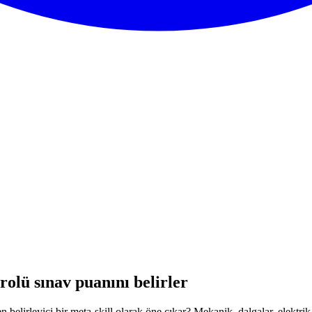
rolü sınav puanını belirler
n belirleyici bir meta-skill olarak öne çıkar? Mekanik, dalgalar, elektri