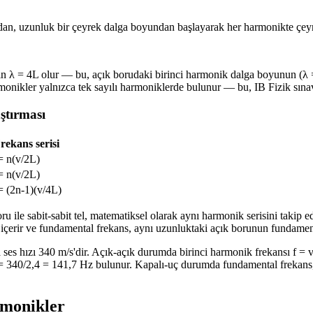
dan, uzunluk bir çeyrek dalga boyundan başlayarak her harmonikte çeyre
in λ = 4L olur — bu, açık borudaki birinci harmonik dalga boyunun (λ =
nikler yalnızca tek sayılı harmoniklerde bulunur — bu, IB Fizik sınavlar
aştırması
rekans serisi
= n(v/2L)
= n(v/2L)
= (2n-1)(v/4L)
oru ile sabit-sabit tel, matematiksel olarak aynı harmonik serisini taki
i içerir ve fundamental frekans, aynı uzunluktaki açık borunun fundament
a ses hızı 340 m/s'dir. Açık-açık durumda birinci harmonik frekansı f =
 = 340/2,4 = 141,7 Hz bulunur. Kapalı-uç durumda fundamental frekans, 
rmonikler