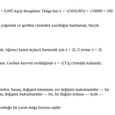
 = 0,005 kg/m hesaplanır. Dalga hızı v = √(50/0,005) = √10000 = 100
r yoğunluk ve gerilme cinsinden yazıldığını hatırlamak, birçok
iğinde, öğrenci bazen üçüncü harmonik için λ = 2L/3 yerine λ = 2L
r. Gerilme kuvveti verildiğinde v = √(T/μ) formülü kullanılır;
bildiğinden, basınç değişimi minimum, yer değişimi maksimumdur — bu
r, basınç değişimi maksimumdur — bu, bir düğüm noktası — node —
zunluğu bir yarım dalga boyuna eşittir: