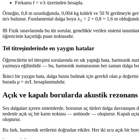
Frekansı f = v/λ üzerinden hesapla.
Örneğin, 0,8 m uzunluğunda, 0,004 kg kütleli ve 50 N gerilmeyle geri
m/s bulunur. Fundamental dalga boyu λ
= 2 × 0,8 = 1,6 m olduğunda
1
IB Fizik sınavlarında bu tür sorular, genellikle verilen sistemi tanım
öğrencinin kaçırdığı puan noktasıdır.
Tel titreşimlerinde en yaygın hatalar
Öğrencilerin tel titreşimi sorularında en sık yaptığı hata, harmonik n
yazmaya eğilimlidir — bu, harmonik numarasının her zaman dalga bo
İkinci bir yaygın hata, dalga hızını bulmak için gerekli olan
μ
değerini
burada
μ
= m/L hesaplanmalıdır.
Açık ve kapalı borularda akustik rezonans
Ses dalgaları içeren sistemlerde, borunun uç türleri dalga davranışı
nedenle açık uç bir karın noktası — antinode — oluşturur. Kapalı uçt
oluşturur.
Bu fark, harmonik serilerini doğrudan etkiler. Her iki ucu açık bir bo