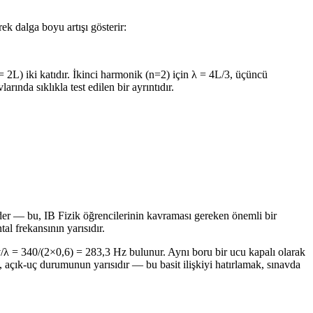
k dalga boyu artışı gösterir:
 2L) iki katıdır. İkinci harmonik (n=2) için λ = 4L/3, üçüncü
ında sıklıkla test edilen bir ayrıntıdır.
p eder — bu, IB Fizik öğrencilerinin kavraması gereken önemli bir
al frekansının yarısıdır.
 v/λ = 340/(2×0,6) = 283,3 Hz bulunur. Aynı boru bir ucu kapalı olarak
açık-uç durumunun yarısıdır — bu basit ilişkiyi hatırlamak, sınavda