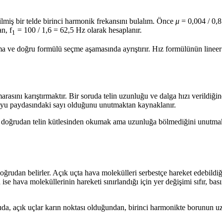
lmiş bir telde birinci harmonik frekansını bulalım. Önce
μ
= 0,004 / 0,8
n, f
= 100 / 1,6 = 62,5 Hz olarak hesaplanır.
1
lama ve doğru formülü seçme aşamasında ayrıştırır. Hız formülünün linee
umarasını karıştırmaktır. Bir soruda telin uzunluğu ve dalga hızı verild
yu paydasındaki sayı olduğunu unutmaktan kaynaklanır.
 doğrudan telin kütlesinden okumak ama uzunluğa bölmediğini unutmaktı
nı doğrudan belirler. Açık uçta hava molekülleri serbestçe hareket ede
a ise hava moleküllerinin hareketi sınırlandığı için yer değişimi sıfı
ruda, açık uçlar karın noktası olduğundan, birinci harmonikte borunun u