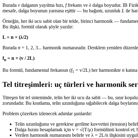
Burada
v
dalganın yayılma hızı,
f
frekans ve
λ
dalga boyudur. IB Fizik 
mesafe, dalga boyunun yarısına eşittir — bu bağıntı, uzunluk
L
ile ha
Örneğin, her iki ucu sabit olan bir telde, birinci harmonik — fundame
Bu ilişki, formül olarak şöyle yazılır:
L = n × (λ/2)
Burada
n
= 1, 2, 3... harmonik numarasıdır. Denklem yeniden düzenlendi
f
= n × (v / 2L)
n
Bu formül, fundamental frekansın (
f
= v/2L) her harmonikte
n
katına 
1
Tel titreşimleri: uç türleri ve harmonik ser
Titreşen bir tel sisteminde, telin her iki ucu da sabit — bu, sınır ko
zorundadır. Bu kısıtlama, telin uzunluğuna sığabilecek dalga boylarını 
Problem çözerken izlenecek adımlar şunlardır:
Telin uzunluğunu ve gerekirse gerilme kuvvetini (tension) belirl
Dalga hızını hesaplamak için v = √(T/μ) formülünü kontrol et;
Verilen harmonik numarasını belirle ve λ = 2L/n ilişkisini uygul