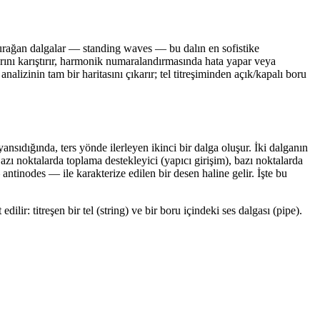
urağan dalgalar — standing waves — bu dalın en sofistike
ullarını karıştırır, harmonik numaralandırmasında hata yapar veya
alizinin tam bir haritasını çıkarır; tel titreşiminden açık/kapalı boru
nsıdığında, ters yönde ilerleyen ikinci bir dalga oluşur. İki dalganın
azı noktalarda toplama destekleyici (yapıcı girişim), bazı noktalarda
ntinodes — ile karakterize edilen bir desen haline gelir. İşte bu
lir: titreşen bir tel (string) ve bir boru içindeki ses dalgası (pipe).