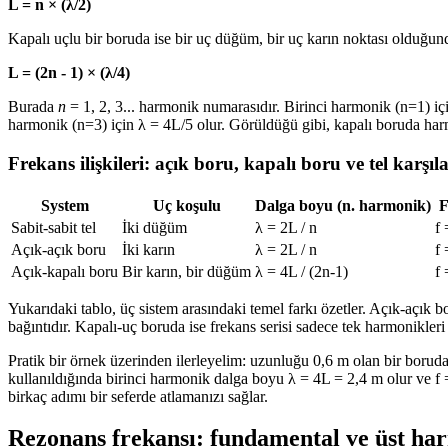
L = n × (λ/2)
Kapalı uçlu bir boruda ise bir uç düğüm, bir uç karın noktası olduğun
L = (2n - 1) × (λ/4)
Burada
n
= 1, 2, 3... harmonik numarasıdır. Birinci harmonik (n=1) iç
harmonik (n=3) için λ = 4L/5 olur. Görüldüğü gibi, kapalı boruda harmo
Frekans ilişkileri: açık boru, kapalı boru ve tel karşıl
System
Uç koşulu
Dalga boyu (n. harmonik)
F
Sabit-sabit tel
İki düğüm
λ = 2L / n
f 
Açık-açık boru
İki karın
λ = 2L / n
f 
Açık-kapalı boru
Bir karın, bir düğüm
λ = 4L / (2n-1)
f 
Yukarıdaki tablo, üç sistem arasındaki temel farkı özetler. Açık-açık b
bağıntıdır. Kapalı-uç boruda ise frekans serisi sadece tek harmonikler
Pratik bir örnek üzerinden ilerleyelim: uzunluğu 0,6 m olan bir borud
kullanıldığında birinci harmonik dalga boyu λ = 4L = 2,4 m olur ve f
birkaç adımı bir seferde atlamanızı sağlar.
Rezonans frekansı: fundamental ve üst ha