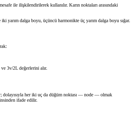
fe ile ilişkilendirilerek kullanılır. Karın noktaları arasındaki
te iki yarım dalga boyu, üçüncü harmonikte üç yarım dalga boyu sığar.
rak:
 ve 3v/2L değerlerini alır.
ırdır; dolayısıyla her iki uç da düğüm noktası — node — olmak
nsinden ifade edilir.