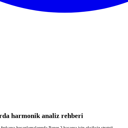
arda harmonik analiz rehberi
rekansı hesaplamalarında Paper 2 başarısı için eksiksiz strateji.