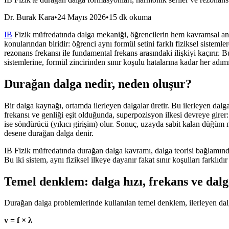
Dr. Burak Kara
•
24 Mayıs 2026
•
15 dk okuma
IB
Fizik müfredatında dalga mekaniği, öğrencilerin hem kavramsal anl
konularından biridir: öğrenci aynı formül setini farklı fiziksel sistemle
rezonans frekansı ile fundamental frekans arasındaki ilişkiyi kaçırır. B
sistemlerine, formül zincirinden sınır koşulu hatalarına kadar her adımı
Durağan dalga nedir, neden oluşur?
Bir dalga kaynağı, ortamda ilerleyen dalgalar üretir. Bu ilerleyen dalg
frekansı ve genliği eşit olduğunda, superpozisyon ilkesi devreye girer:
ise söndürücü (yıkıcı girişim) olur. Sonuç, uzayda sabit kalan düğüm n
desene durağan dalga denir.
IB Fizik müfredatında durağan dalga kavramı, dalga teorisi bağlamında ta
Bu iki sistem, aynı fiziksel ilkeye dayanır fakat sınır koşulları farklıd
Temel denklem: dalga hızı, frekans ve dalga
Durağan dalga problemlerinde kullanılan temel denklem, ilerleyen dalg
v = f × λ