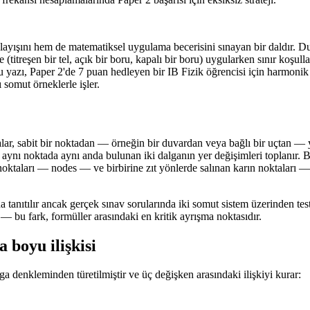
ayışını hem de matematiksel uygulama becerisini sınayan bir daldır. D
re (titreşen bir tel, açık bir boru, kapalı bir boru) uygularken sınır koş
u yazı, Paper 2'de 7 puan hedleyen bir IB Fizik öğrencisi için harmonik an
 somut örneklerle işler.
alar, sabit bir noktadan — örneğin bir duvardan veya bağlı bir uçtan — ya
 aynı noktada aynı anda bulunan iki dalganın yer değişimleri toplanır. B
oktaları — nodes — ve birbirine zıt yönlerde salınan karın noktaları — a
nıtılır ancak gerçek sınav sorularında iki somut sistem üzerinden test edi
ır — bu fark, formüller arasındaki en kritik ayrışma noktasıdır.
 boyu ilişkisi
a denkleminden türetilmiştir ve üç değişken arasındaki ilişkiyi kurar: