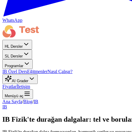
WhatsApp
HL Dersler
SL Dersler
Programlar
IB Özel Ders
Eğitmenler
Nasıl Çalışır?
AI Grader
Fiyatlar
İletişim
Menüyü aç
Ana Sayfa
/
Blog
/
IB
IB
IB Fizik'te durağan dalgalar: tel ve borul
IB Fizik'te durağan dalga formasyonları, harmonik seriler ve rezonans f