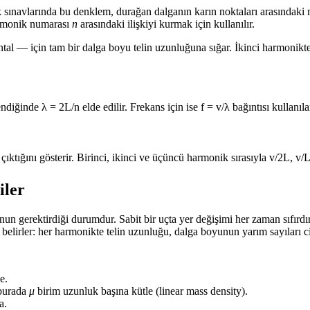
sınavlarında bu denklem, durağan dalganın karın noktaları arasındaki mesa
rmonik numarası
n
arasındaki ilişkiyi kurmak için kullanılır.
ntal — için tam bir dalga boyu telin uzunluğuna sığar. İkinci harmonik
ğinde λ = 2L/n elde edilir. Frekans için ise f = v/λ bağıntısı kullanıla
çıktığını gösterir. Birinci, ikinci ve üçüncü harmonik sırasıyla v/2L, v/L
iler
şulunun gerektirdiği durumdur. Sabit bir uçta yer değişimi her zaman sıf
belirler: her harmonikte telin uzunluğu, dalga boyunun yarım sayıları ci
e.
 burada
μ
birim uzunluk başına kütle (linear mass density).
a.