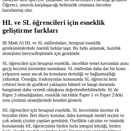
Öğrenci, sınavda karşılaşacağı belirsizlik ortamına önceden
hazırlanmış olur.
HL ve SL öğrencileri için esneklik
geliştirme farkları
IB Math AI HL ve SL müfredatları, hesapsal esneklik
gereksinimlerinde önemli farklar taşır. Bu farkı anlamak, hazırlık
stratejisini bireyselleştirmek için gereklidir.
SL öğrencileri için hesapsal esneklik, öncelikle temel kavramlar arası
geçiş becerisi üzerinden tanımlanır. SL müfredatı daha dar bir konu
yelpazesi sunar ancak bu konuların derinliği ve bağlantısallığı
yüksektir. Örneğin, fonksiyonlar konusunda SL öğrencisi hem
cebirsel hem de grafiksel yaklaşımı bilmeli ve hangi durumda
hangisinin daha verimli olduğunu değerlendirebilmelidir. SL'de
Paper 3 olmadığından, esneklik öncelikle Paper 1 ve Paper 2'deki
soru çözümü stratejilerinde kendini gösterir.
HL öğrencileri için hesapsal esneklik, SL becerisinin üzerine ek
boyutlar ekler. İleri düzey konular, daha karmaşık model seçimi ve
çok adımlı çözüm yapıları gerektirir. Özellikle calculus ve istatistik
konularında HL öğrencisinin birden fazla integral tekniği, birden