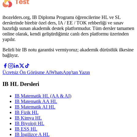
ibozelders.org, IB Diploma Programı öğrencilerine HL ve SL
derslerinde birebir özel ders, IA / EE / TOK rehberliği ve sınav
hazırlığı sunan akademik destek platformudur. Tüm dersler tamamen
online olarak, kendi geliştirdiğimiz canlı ders platformu üzerinden
yapılır.
Belirli bir IB notu garantisi vermiyoruz; akademik dürüstlük ilkesine
bağlıyız.
Ücretsiz Ön Görüşme Al
WhatsApp'tan Yazın
IB HL Dersleri
IB Matematik HL (AA & AI)
IB Matematik AA HL
IB Matematik AI HL
IB Fizik HL
IB Kimya HL
IB Biyoloji HL
IB ESS HL
IB İngilizce A HL