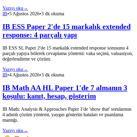
Yazıyı oku
→
IB
•
5 Ağustos 2026
•
3 dk okuma
IB ESS Paper 2'de 15 markalık extended
response: 4 parçalı yapı
IB ESS SL Paper 2'de 15 markalık extended response sorusunu 4
parçalı yapıya bölerek cevaplama yöntemi: vaka seçimi, valuasiyon,
değerlendirme ve çözüm.
Yazıyı oku
→
IB
•
4 Ağustos 2026
•
3 dk okuma
IB Math AA HL Paper 1'de 7 almanın 3
koşulu: kanıt, hesap, gösterim
IB Math: Analysis & Approaches Paper 1'de 'show that' sorularının
4 adımlı çözüm yöntemi, yaygın gösterim hataları ve puanlama
mantığı.
Yazıyı oku
→