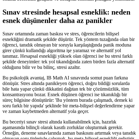
Sınav stresinde hesapsal esneklik: neden
esnek düşünenler daha az panikler
Sınav ortamında zaman baskısı ve stres, öğrencilerin bilişsel
esnekliğini dramatik şekilde düşürür. Tek yöntem tuzağında olan bir
öğrenci, tanıdık olmayan bir soruyla karşılaştığında panik moduna
girer çünkü kullandığı algoritma işe yaramaz ve alternatif yol
tanımaz. Hesapsal esnekliği yüksek olan öğrenci ise bu stresi farklı
şekilde deneyimler: tek yol tıkandığında zaten birden fazla alternatif
olduğunu bilir ve bu bilinç, stresi azaltır.
Bu psikolojik avantaj, IB Math AI sınavında somut puan farkına
dönüşür. Stres altında panikleyen öğrenci, doğru bildiği sorularda
bile hata yapar çünkü dikkatini dağıtan tek bir çözümsüzlük, tüm
konsantrasyonu bozar. Esnek düşünen öğrenci ise tıkanıklığı bir
süreç bilgisine dönüştürür: 'Bu yöntem burada çalışmadı, demek ki
soru farklı bir yapıda' şeklinde bir meta-bilişsel değerlendirme yapar
ve zaman kaybetmeden alternatif yola geçer.
Bu beceriyi sınav stresi altında kullanabilmek için, hazırlık
aşamasında bilinçli olarak kasıtlı zorluklar oluşturmak gerekir.
Örneğin, deneme sınavlarında zaman baskısını artırmak veya tanıdık
olmayan soru tipleriyle çalışmak, bu meta-bilişsel esnekliği geliştirir.