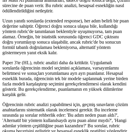
IB Math AI puanlama anahtarları, sadece doğru sonuca değil, çözüm
sürecine de puan verir. Bu rubric analizi, hesapsal esnekliğin nasıl
ödüllendirildiğini netleştirir.
Uzun yanıtlı sorularda (extended response), her adım belirli bir puan
değerine sahiptir. Öğrenci doğru sonuca ulaşsa bile, kullandığı
yöntem rubric'de tanımlanan beklentiyle uyuşmuyorsa, tam puan
alamaz. Örneğin, bir istatistik sorusunda öğrenci GDC çıktısını
doğru yorumlayıp sonuca ulaşabilir, ancak rubric'de bu sonucun
formül tabanlı doğrulaması bekleniyorsa, alternatif yöntem
göstermeyen yanıt eksik kalır.
Paper 3'te (HL), rubric analizi daha da kritiktir. Uygulamalı
sorularda öğrencinin model seçimini açıklaması, varsayımlarını
belirtmesi ve sonuçları yorumlaması ayrı ayrı puanlanır. Hesapsal
esneklik burada, öğrencinin tek bir modele saplanmak yerine birden
fazla modeli karşılaştırıp seçimini gerekçelendirmesi olarak kendini
gösterir. Bu gerekçelendirme, puanlamanın en yüksek dilimlerine
karşılık gelir.
Öğrencinin rubric analizi yapabilmesi için, geçmiş sınavların çözüm
anahtarlarını sistematik olarak incelemesi gerekir. Bu inceleme
sırasında şu sorular rehberlik eder: 'Bu adım neden puan aldı?',
'Alternatif bir yöntem kullanılsaydı aynı puan alınır mıydı?', 'Hangi
adımlar yöntem çeşitliliğine puan kazandırır?' Bu sorular, rubric
okuma becerisini geliştirir ve hesapsal esneklik pratiğini yönlendirir.