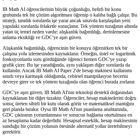
IB Math AI öğrencilerinin büyük çoğunluğu, belirli bir konu
grubunda tek bir çözüm algoritması öğrenip o kalıba bağlı çalışır. Bu
strateji, tanıdık sorularda işe yarar ancak sınavda karşılaşılan yeni
yapıdaki sorularda felaketle sonuçlanır. Tek yöntem tuzağının altında
yatan üç temel neden vardır: alışkanlık bağımlılığı, derinlemesine
anlama eksikliği ve GDC'ye aşırı güven.
Alışkanlık bağımlılığı, öğrencinin bir konuyu öğrenirken tek bir
çalışma yolu izlemesinden kaynaklanır. Örneğin, üstel ve logaritmik
fonksiyonlarda soru gördüğünde öğrenci hemen GDC'ye yazıp
grafik çizer. Bu işe yaradığında, aynı yaklaşım diğer sorularda da
kullanılır. Ancak IB Math AI Paper 2'de hesap makinesi kullanımı
sınırlı veya karmaşık olduğunda, cebirsel manipülasyon becerisi
devreye girer ve tek yöntem tuzağında olan öğrenci burada zorlanır.
GDC'ye aşırı güven, IB Math AI'nın teknoloji destekli doğasından
kaynaklanan bir diğer tuzaktır. Öğrenciler, hesap makinelerini doğru
sonuç üreten sihirli bir kutu olarak görür ve matematiksel mantığını
geri planda bırakır. Oysa IB Math AI'nın puanlama anahtarında,
GDC çıktısının yorumlanması ve sonucun bağlama oturtulması en
az hesaplama kadar değerlidir. Hesapsal esneklik, hesap makinesinin
sunduğu bir çözüm yolunun ötesinde alternatif yollar üretebilmeyi
gerektirir.