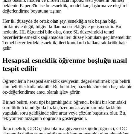
fazla olasılık modeli ve birden fazla hipotez testi yöntemi bilmesi
beklenir. Paper 3'te ise bu esneklik, model karşılaştırma ve eleştirel
değerlendirme boyutuna taşınır.
Her iki düzeyde de ortak olan şey, esnekliğin tek başına bilgi
birikimiyle değil, bilgiyi kullanma esnekliğiyle gelişmesidir. Bu
nedenle, HL öğrencisi bile olsa, önce SL düzeyindeki temel
becerilerde esneklik sağlamadan ileri düzey konulara geçilmemelidir.
Temel becerilerdeki esneklik, ileri konularda katlanarak kritik hale
gelir.
Hesapsal esneklik öğrenme boşluğu nasıl
tespit edilir
Öğrencilerin hesapsal esneklik seviyesini değerlendirmek için belirli
tanı belirtiler kullanılabilir. Bu belirtiler, hazırlık sürecinin başında bir
öz-değerlendirme aracı olarak işlev görür.
Birinci belirti, soru tipi bağımlılığıdır: öğrenci, belirli bir konudaki
soru türünü tanıdığında hızla çözer ancak aynı konuda farklı bir
yapıdaki soru geldiğinde süre artar veya çözüm başarısız olur. Bu,
tek yöntem tuzağının doğrudan göstergesidir.
İkinci belirti, GDC çıktısı okuma güvencesizliğidir: öğrenci, GDC
ekranında doğru sonuç görür ancak bunun mantıklı olup olmadığını