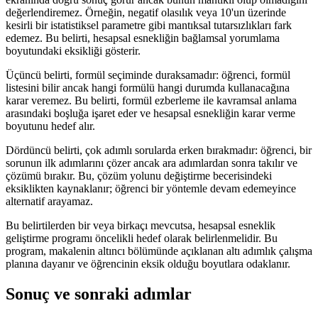
değerlendiremez. Örneğin, negatif olasılık veya 10'un üzerinde
kesirli bir istatistiksel parametre gibi mantıksal tutarsızlıkları fark
edemez. Bu belirti, hesapsal esnekliğin bağlamsal yorumlama
boyutundaki eksikliği gösterir.
Üçüncü belirti, formül seçiminde duraksamadır: öğrenci, formül
listesini bilir ancak hangi formülü hangi durumda kullanacağına
karar veremez. Bu belirti, formül ezberleme ile kavramsal anlama
arasındaki boşluğa işaret eder ve hesapsal esnekliğin karar verme
boyutunu hedef alır.
Dördüncü belirti, çok adımlı sorularda erken bırakmadır: öğrenci, bir
sorunun ilk adımlarını çözer ancak ara adımlardan sonra takılır ve
çözümü bırakır. Bu, çözüm yolunu değiştirme becerisindeki
eksiklikten kaynaklanır; öğrenci bir yöntemle devam edemeyince
alternatif arayamaz.
Bu belirtilerden bir veya birkaçı mevcutsa, hesapsal esneklik
geliştirme programı öncelikli hedef olarak belirlenmelidir. Bu
program, makalenin altıncı bölümünde açıklanan altı adımlık çalışma
planına dayanır ve öğrencinin eksik olduğu boyutlara odaklanır.
Sonuç ve sonraki adımlar