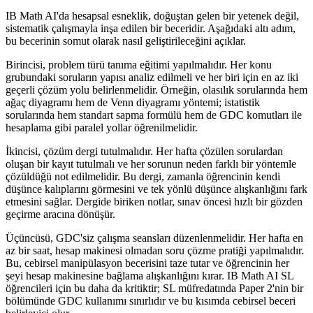
IB Math AI'da hesapsal esneklik, doğuştan gelen bir yetenek değil,
sistematik çalışmayla inşa edilen bir beceridir. Aşağıdaki altı adım,
bu becerinin somut olarak nasıl geliştirileceğini açıklar.
Birincisi, problem türü tanıma eğitimi yapılmalıdır. Her konu
grubundaki soruların yapısı analiz edilmeli ve her biri için en az iki
geçerli çözüm yolu belirlenmelidir. Örneğin, olasılık sorularında hem
ağaç diyagramı hem de Venn diyagramı yöntemi; istatistik
sorularında hem standart sapma formülü hem de GDC komutları ile
hesaplama gibi paralel yollar öğrenilmelidir.
İkincisi, çözüm dergi tutulmalıdır. Her hafta çözülen sorulardan
oluşan bir kayıt tutulmalı ve her sorunun neden farklı bir yöntemle
çözüldüğü not edilmelidir. Bu dergi, zamanla öğrencinin kendi
düşünce kalıplarını görmesini ve tek yönlü düşünce alışkanlığını fark
etmesini sağlar. Dergide biriken notlar, sınav öncesi hızlı bir gözden
geçirme aracına dönüşür.
Üçüncüsü, GDC'siz çalışma seansları düzenlenmelidir. Her hafta en
az bir saat, hesap makinesi olmadan soru çözme pratiği yapılmalıdır.
Bu, cebirsel manipülasyon becerisini taze tutar ve öğrencinin her
şeyi hesap makinesine bağlama alışkanlığını kırar. IB Math AI SL
öğrencileri için bu daha da kritiktir; SL müfredatında Paper 2'nin bir
bölümünde GDC kullanımı sınırlıdır ve bu kısımda cebirsel beceri