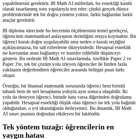
yapabilmesini gerektirir. IB Math AI müfredatı, bu esnekliği kasıtlı
olarak tasarlanmış soru yapılarıyla test eder; çünkü gerçek dünya
problemlerinde tek bir doğru yöntem yoktur, farklı bağlamlar farklı
araçlar gerektirir.
IB diploma sürecinde bu becerinin ölçülmesinin temel gerekçesi,
öğrencinin matematiksel anlayışının derinliğini ortaya koymaktır. Bir
öğrenci kuralı doğru uygulayabilir ama neden o kuralı seçtiğini
açıklayamazsa, bu salt ezberleme düzeyindedir. Hesapsal esneklik
ise kavramlar arası bağlantıyı ve transfer edilebilir düşünceyi
gösterir. Bu nedenle IB Math AI sınavlarında, özellikle Paper 2 ve
Paper 3'te, tek bir çözüm yolu izleyen öğrenciler ile birden fazla
yaklaşımı değerlendiren öğrenciler arasında belirgin puan farkı
oluşur.
Örneğin, bir finansal matematik sorusunda öğrenci hem formül
tabanlı hem de seri hesaplama yoluyla aynı sonuca ulaşabilir. İki
yolu da deneyen öğrenci, birinde hata varsa diğerinden doğrulama
yapabilir. Hesapsal esnekliği düşük olan öğrenci ise tek yola bağımlı
olduğundan, o yol tıkandığında ilerleyemez. Bu dinamik, IB Math
AI sınav puanını doğrudan etkileyen bir faktördür.
Tek yöntem tuzağı: öğrencilerin en
yaygın hatası