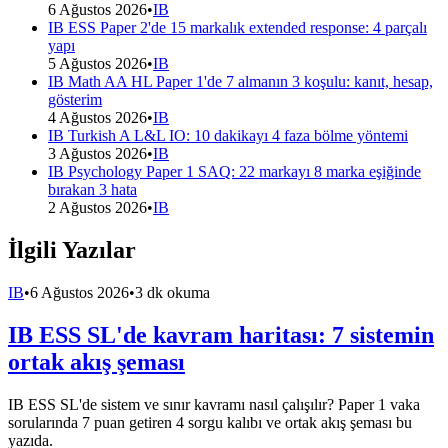
6 Ağustos 2026
•
IB
IB ESS Paper 2'de 15 markalık extended response: 4 parçalı
yapı
5 Ağustos 2026
•
IB
IB Math AA HL Paper 1'de 7 almanın 3 koşulu: kanıt, hesap,
gösterim
4 Ağustos 2026
•
IB
IB Turkish A L&L IO: 10 dakikayı 4 faza bölme yöntemi
3 Ağustos 2026
•
IB
IB Psychology Paper 1 SAQ: 22 markayı 8 marka eşiğinde
bırakan 3 hata
2 Ağustos 2026
•
IB
İlgili Yazılar
IB
•
6 Ağustos 2026
•
3 dk okuma
IB ESS SL'de kavram haritası: 7 sistemin
ortak akış şeması
IB ESS SL'de sistem ve sınır kavramı nasıl çalışılır? Paper 1 vaka
sorularında 7 puan getiren 4 sorgu kalıbı ve ortak akış şeması bu
yazıda.