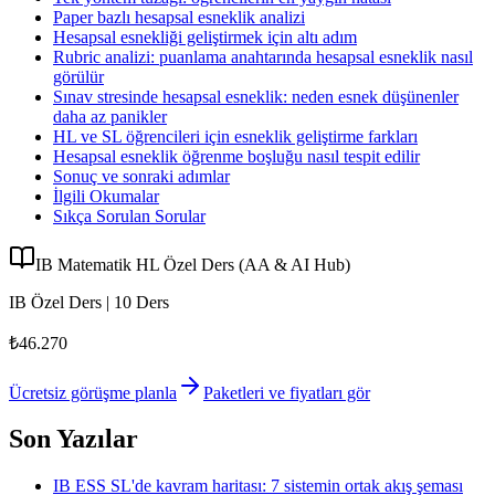
Paper bazlı hesapsal esneklik analizi
Hesapsal esnekliği geliştirmek için altı adım
Rubric analizi: puanlama anahtarında hesapsal esneklik nasıl
görülür
Sınav stresinde hesapsal esneklik: neden esnek düşünenler
daha az panikler
HL ve SL öğrencileri için esneklik geliştirme farkları
Hesapsal esneklik öğrenme boşluğu nasıl tespit edilir
Sonuç ve sonraki adımlar
İlgili Okumalar
Sıkça Sorulan Sorular
IB Matematik HL Özel Ders (AA & AI Hub)
IB Özel Ders | 10 Ders
₺46.270
Ücretsiz görüşme planla
Paketleri ve fiyatları gör
Son Yazılar
IB ESS SL'de kavram haritası: 7 sistemin ortak akış şeması