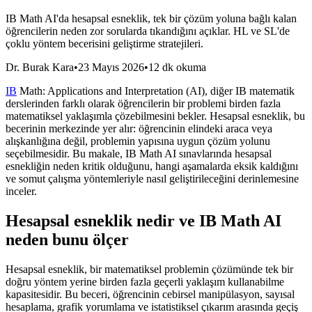
IB Math AI'da hesapsal esneklik, tek bir çözüm yoluna bağlı kalan
öğrencilerin neden zor sorularda tıkandığını açıklar. HL ve SL'de
çoklu yöntem becerisini geliştirme stratejileri.
Dr. Burak Kara
•
23 Mayıs 2026
•
12 dk okuma
IB
Math: Applications and Interpretation (AI), diğer IB matematik
derslerinden farklı olarak öğrencilerin bir problemi birden fazla
matematiksel yaklaşımla çözebilmesini bekler. Hesapsal esneklik, bu
becerinin merkezinde yer alır: öğrencinin elindeki araca veya
alışkanlığına değil, problemin yapısına uygun çözüm yolunu
seçebilmesidir. Bu makale, IB Math AI sınavlarında hesapsal
esnekliğin neden kritik olduğunu, hangi aşamalarda eksik kaldığını
ve somut çalışma yöntemleriyle nasıl geliştirileceğini derinlemesine
inceler.
Hesapsal esneklik nedir ve IB Math AI
neden bunu ölçer
Hesapsal esneklik, bir matematiksel problemin çözümünde tek bir
doğru yöntem yerine birden fazla geçerli yaklaşım kullanabilme
kapasitesidir. Bu beceri, öğrencinin cebirsel manipülasyon, sayısal
hesaplama, grafik yorumlama ve istatistiksel çıkarım arasında geçiş