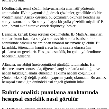
belirleyici olur.
Dördüncüsü, resmi çözüm kılavuzlarında alternatif yöntemler
aranmalıdır. IB'nin yayımladığı örnek çözümler, genellikle tek bir
yöntem sunar. Ancak öğrenci, bu çözümleri okurken kendine şu
soruyu sormalıdır: 'Bu soruyu başka bir yolla çözebilir miydim?' Bu
soru, beyni aktif tutar ve esnek düşünceyi besler.
Beşincisi, karışık konu soruları çözülmelidir. IB Math AI sınavları,
soruları konu bazında sırayla sormaz; bir soruda istatistik, bir
sonrakinde calculus ve ardından finansal matematik gelebilir. Bu
karışıklık, öğrencinin hangi araca hangi sırayla ulaşacağını
planlamasını gerektirir. Hesapsal esneklik, bu çoklu yönlendirme
becerisini geliştirir.
Altıncısı, metabilgi (metacognition) günlüğü tutulmalıdır. Her
deneme sınavı sonrasında, öğrenci hangi sorularda takıldığını ve
neden takıldığını analiz etmelidir. Takılma nedeni çoğunlukla
yöntem eksikliği değil, problem yapısını yanlış okumadır. Bu analiz,
hesapsal esnekliğin önündeki asıl engeli görünür kılar.
Rubric analizi: puanlama anahtarında
hesapsal esneklik nasıl görülür