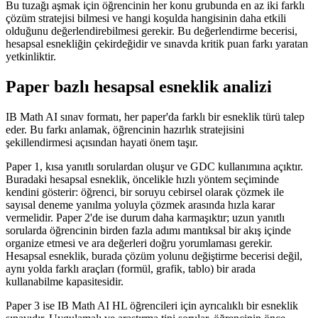
Bu tuzağı aşmak için öğrencinin her konu grubunda en az iki farklı
çözüm stratejisi bilmesi ve hangi koşulda hangisinin daha etkili
olduğunu değerlendirebilmesi gerekir. Bu değerlendirme becerisi,
hesapsal esnekliğin çekirdeğidir ve sınavda kritik puan farkı yaratan
yetkinliktir.
Paper bazlı hesapsal esneklik analizi
IB Math AI sınav formatı, her paper'da farklı bir esneklik türü talep
eder. Bu farkı anlamak, öğrencinin hazırlık stratejisini
şekillendirmesi açısından hayati önem taşır.
Paper 1, kısa yanıtlı sorulardan oluşur ve GDC kullanımına açıktır.
Buradaki hesapsal esneklik, öncelikle hızlı yöntem seçiminde
kendini gösterir: öğrenci, bir soruyu cebirsel olarak çözmek ile
sayısal deneme yanılma yoluyla çözmek arasında hızla karar
vermelidir. Paper 2'de ise durum daha karmaşıktır; uzun yanıtlı
sorularda öğrencinin birden fazla adımı mantıksal bir akış içinde
organize etmesi ve ara değerleri doğru yorumlaması gerekir.
Hesapsal esneklik, burada çözüm yolunu değiştirme becerisi değil,
aynı yolda farklı araçları (formül, grafik, tablo) bir arada
kullanabilme kapasitesidir.
Paper 3 ise IB Math AI HL öğrencileri için ayrıcalıklı bir esneklik