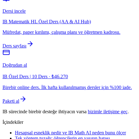
Dersi incele
IB Matematik HL Özel Ders (AA & AI Hub)
Müfredat, paper kırılımı, çalışma planı ve öğretmen kadrosu.
Ders sayfası
Doğrudan al
IB Özel Ders | 10 Ders
·
₺46.270
Birebir online ders. İlk hafta kullanılmamış dersler için %100 iade.
Paketi al
IB sürecinde birebir desteğe ihtiyacın varsa
bizimle iletişime geç
.
İçindekiler
Hesapsal esneklik nedir ve IB Math AI neden bunu ölçer
Tek yöntem tuzağı: öğrencilerin en yaygın hatası