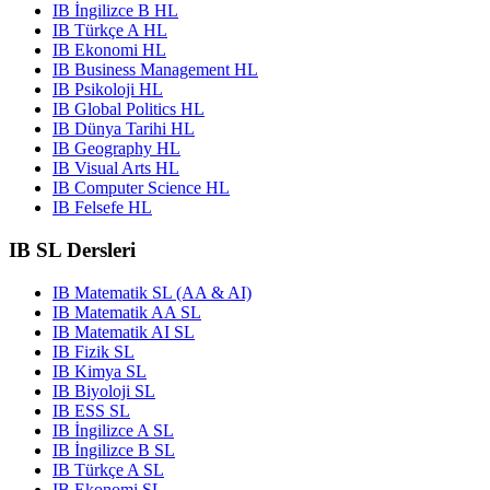
IB İngilizce B HL
IB Türkçe A HL
IB Ekonomi HL
IB Business Management HL
IB Psikoloji HL
IB Global Politics HL
IB Dünya Tarihi HL
IB Geography HL
IB Visual Arts HL
IB Computer Science HL
IB Felsefe HL
IB SL Dersleri
IB Matematik SL (AA & AI)
IB Matematik AA SL
IB Matematik AI SL
IB Fizik SL
IB Kimya SL
IB Biyoloji SL
IB ESS SL
IB İngilizce A SL
IB İngilizce B SL
IB Türkçe A SL
IB Ekonomi SL