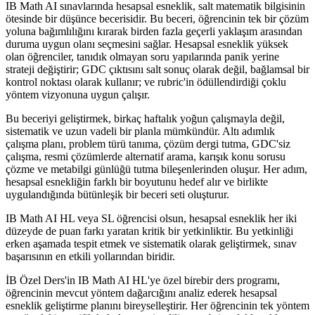
IB Math AI sınavlarında hesapsal esneklik, salt matematik bilgisinin
ötesinde bir düşünce becerisidir. Bu beceri, öğrencinin tek bir çözüm
yoluna bağımlılığını kırarak birden fazla geçerli yaklaşım arasından
duruma uygun olanı seçmesini sağlar. Hesapsal esneklik yüksek
olan öğrenciler, tanıdık olmayan soru yapılarında panik yerine
strateji değiştirir; GDC çıktısını salt sonuç olarak değil, bağlamsal bir
kontrol noktası olarak kullanır; ve rubric'in ödüllendirdiği çoklu
yöntem vizyonuna uygun çalışır.
Bu beceriyi geliştirmek, birkaç haftalık yoğun çalışmayla değil,
sistematik ve uzun vadeli bir planla mümkündür. Altı adımlık
çalışma planı, problem türü tanıma, çözüm dergi tutma, GDC'siz
çalışma, resmi çözümlerde alternatif arama, karışık konu sorusu
çözme ve metabilgi günlüğü tutma bileşenlerinden oluşur. Her adım,
hesapsal esnekliğin farklı bir boyutunu hedef alır ve birlikte
uygulandığında bütünleşik bir beceri seti oluşturur.
IB Math AI HL veya SL öğrencisi olsun, hesapsal esneklik her iki
düzeyde de puan farkı yaratan kritik bir yetkinliktir. Bu yetkinliği
erken aşamada tespit etmek ve sistematik olarak geliştirmek, sınav
başarısının en etkili yollarından biridir.
İB Özel Ders'in IB Math AI HL'ye özel birebir ders programı,
öğrencinin mevcut yöntem dağarcığını analiz ederek hesapsal
esneklik geliştirme planını bireyselleştirir. Her öğrencinin tek yöntem