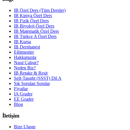
IB Özel Ders (Tüm Dersler)
IB Kimya Özel Ders
IB Fizik Özel Ders
IB Biyoloji Özel Ders
IB Matematik Özel Ders
IB Türkçe A Özel Ders
IB Kursu
IB Dershanesi
Eğitmenler
Hakkımızda
Nasıl Çalışır?
Neden Biz?
IB Retake & Resit
Self-Taught (SSST) Dil A
Sık Sorulan Sorular
Fiyatlar
IA Grader
EE Grader
Blog
İletişim
Bize Ulaşın