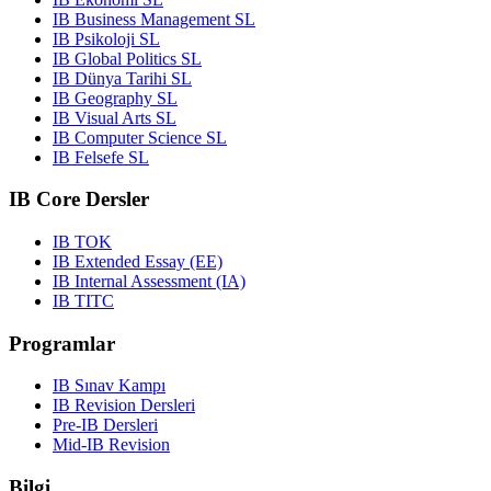
IB Business Management SL
IB Psikoloji SL
IB Global Politics SL
IB Dünya Tarihi SL
IB Geography SL
IB Visual Arts SL
IB Computer Science SL
IB Felsefe SL
IB Core Dersler
IB TOK
IB Extended Essay (EE)
IB Internal Assessment (IA)
IB TITC
Programlar
IB Sınav Kampı
IB Revision Dersleri
Pre-IB Dersleri
Mid-IB Revision
Bilgi