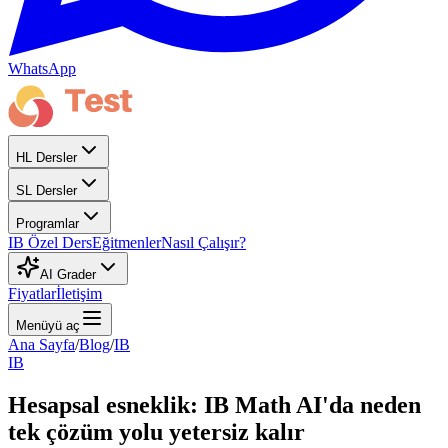
WhatsApp
HL Dersler
SL Dersler
Programlar
IB Özel Ders
Eğitmenler
Nasıl Çalışır?
AI Grader
Fiyatlar
İletişim
Menüyü aç
Ana Sayfa
/
Blog
/
IB
IB
Hesapsal esneklik: IB Math AI'da neden
tek çözüm yolu yetersiz kalır