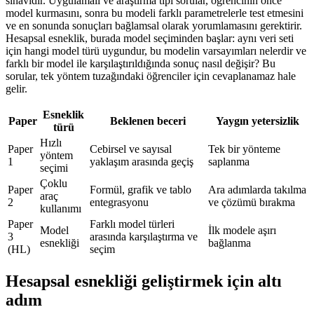
sınavıdır. Uygulamalı ve araştırma tipi sorular, öğrencinin önce
model kurmasını, sonra bu modeli farklı parametrelerle test etmesini
ve en sonunda sonuçları bağlamsal olarak yorumlamasını gerektirir.
Hesapsal esneklik, burada model seçiminden başlar: aynı veri seti
için hangi model türü uygundur, bu modelin varsayımları nelerdir ve
farklı bir model ile karşılaştırıldığında sonuç nasıl değişir? Bu
sorular, tek yöntem tuzağındaki öğrenciler için cevaplanamaz hale
gelir.
Esneklik
Paper
Beklenen beceri
Yaygın yetersizlik
türü
Hızlı
Paper
Cebirsel ve sayısal
Tek bir yönteme
yöntem
1
yaklaşım arasında geçiş
saplanma
seçimi
Çoklu
Paper
Formül, grafik ve tablo
Ara adımlarda takılma
araç
2
entegrasyonu
ve çözümü bırakma
kullanımı
Paper
Farklı model türleri
Model
İlk modele aşırı
3
arasında karşılaştırma ve
esnekliği
bağlanma
(HL)
seçim
Hesapsal esnekliği geliştirmek için altı
adım