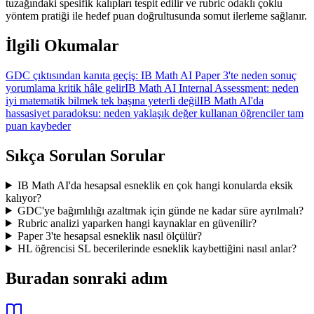
tuzağındaki spesifik kalıpları tespit edilir ve rubric odaklı çoklu
yöntem pratiği ile hedef puan doğrultusunda somut ilerleme sağlanır.
İlgili Okumalar
GDC çıktısından kanıta geçiş: IB Math AI Paper 3'te neden sonuç
yorumlama kritik hâle gelir
IB Math AI Internal Assessment: neden
iyi matematik bilmek tek başına yeterli değil
IB Math AI'da
hassasiyet paradoksu: neden yaklaşık değer kullanan öğrenciler tam
puan kaybeder
Sıkça Sorulan Sorular
IB Math AI'da hesapsal esneklik en çok hangi konularda eksik
kalıyor?
GDC'ye bağımlılığı azaltmak için günde ne kadar süre ayrılmalı?
Rubric analizi yaparken hangi kaynaklar en güvenilir?
Paper 3'te hesapsal esneklik nasıl ölçülür?
HL öğrencisi SL becerilerinde esneklik kaybettiğini nasıl anlar?
Buradan sonraki adım