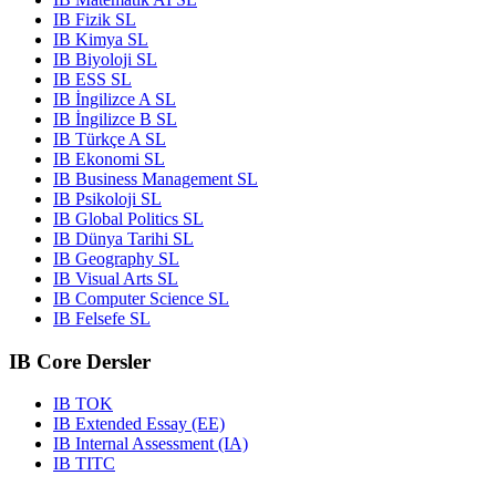
IB Fizik SL
IB Kimya SL
IB Biyoloji SL
IB ESS SL
IB İngilizce A SL
IB İngilizce B SL
IB Türkçe A SL
IB Ekonomi SL
IB Business Management SL
IB Psikoloji SL
IB Global Politics SL
IB Dünya Tarihi SL
IB Geography SL
IB Visual Arts SL
IB Computer Science SL
IB Felsefe SL
IB Core Dersler
IB TOK
IB Extended Essay (EE)
IB Internal Assessment (IA)
IB TITC