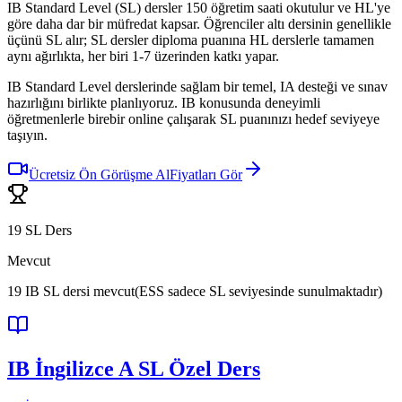
IB Standard Level (SL) dersler 150 öğretim saati okutulur ve HL'ye
göre daha dar bir müfredat kapsar. Öğrenciler altı dersinin genellikle
üçünü SL alır; SL dersler diploma puanına HL derslerle tamamen
aynı ağırlıkta, her biri 1-7 üzerinden katkı yapar.
IB Standard Level derslerinde sağlam bir temel, IA desteği ve sınav
hazırlığını birlikte planlıyoruz. IB konusunda deneyimli
öğretmenlerle birebir online çalışarak SL puanınızı hedef seviyeye
taşıyın.
Ücretsiz Ön Görüşme Al
Fiyatları Gör
19 SL Ders
Mevcut
19
IB SL dersi mevcut
(ESS sadece SL seviyesinde sunulmaktadır)
IB İngilizce A SL Özel Ders