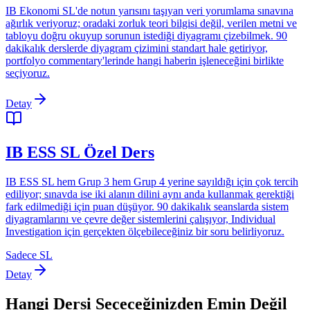
IB Ekonomi SL'de notun yarısını taşıyan veri yorumlama sınavına
ağırlık veriyoruz; oradaki zorluk teori bilgisi değil, verilen metni ve
tabloyu doğru okuyup sorunun istediği diyagramı çizebilmek. 90
dakikalık derslerde diyagram çizimini standart hale getiriyor,
portfolyo commentary'lerinde hangi haberin işleneceğini birlikte
seçiyoruz.
Detay
IB ESS SL Özel Ders
IB ESS SL hem Grup 3 hem Grup 4 yerine sayıldığı için çok tercih
ediliyor; sınavda ise iki alanın dilini aynı anda kullanmak gerektiği
fark edilmediği için puan düşüyor. 90 dakikalık seanslarda sistem
diyagramlarını ve çevre değer sistemlerini çalışıyor, Individual
Investigation için gerçekten ölçebileceğiniz bir soru belirliyoruz.
Sadece SL
Detay
Hangi Dersi Seçeceğinizden Emin Değil