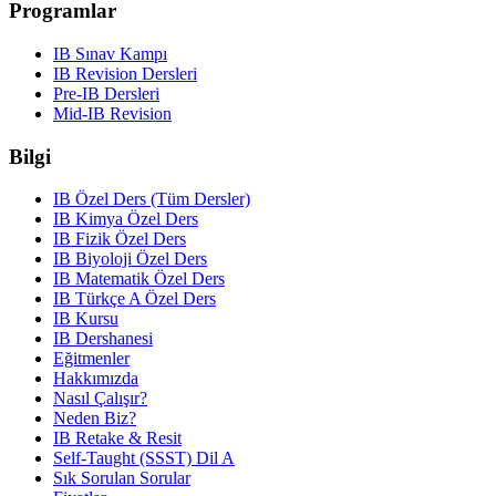
Programlar
IB Sınav Kampı
IB Revision Dersleri
Pre-IB Dersleri
Mid-IB Revision
Bilgi
IB Özel Ders (Tüm Dersler)
IB Kimya Özel Ders
IB Fizik Özel Ders
IB Biyoloji Özel Ders
IB Matematik Özel Ders
IB Türkçe A Özel Ders
IB Kursu
IB Dershanesi
Eğitmenler
Hakkımızda
Nasıl Çalışır?
Neden Biz?
IB Retake & Resit
Self-Taught (SSST) Dil A
Sık Sorulan Sorular