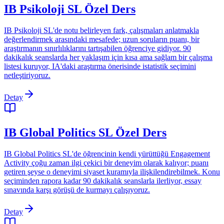
IB Psikoloji SL Özel Ders
IB Psikoloji SL'de notu belirleyen fark, çalışmaları anlatmakla
değerlendirmek arasındaki mesafede; uzun soruların puanı, bir
araştırmanın sınırlılıklarını tartışabilen öğrenciye gidiyor. 90
dakikalık seanslarda her yaklaşım için kısa ama sağlam bir çalışma
listesi kuruyor, IA'daki araştırma önerisinde istatistik seçimini
netleştiriyoruz.
Detay
IB Global Politics SL Özel Ders
IB Global Politics SL'de öğrencinin kendi yürüttüğü Engagement
Activity çoğu zaman ilgi çekici bir deneyim olarak kalıyor; puanı
getiren şeyse o deneyimi siyaset kuramıyla ilişkilendirebilmek. Konu
seçiminden rapora kadar 90 dakikalık seanslarla ilerliyor, essay
sınavında karşı görüşü de kurmayı çalışıyoruz.
Detay