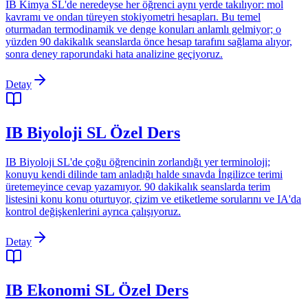
IB Kimya SL'de neredeyse her öğrenci aynı yerde takılıyor: mol
kavramı ve ondan türeyen stokiyometri hesapları. Bu temel
oturmadan termodinamik ve denge konuları anlamlı gelmiyor; o
yüzden 90 dakikalık seanslarda önce hesap tarafını sağlama alıyor,
sonra deney raporundaki hata analizine geçiyoruz.
Detay
IB Biyoloji SL Özel Ders
IB Biyoloji SL'de çoğu öğrencinin zorlandığı yer terminoloji;
konuyu kendi dilinde tam anladığı halde sınavda İngilizce terimi
üretemeyince cevap yazamıyor. 90 dakikalık seanslarda terim
listesini konu konu oturtuyor, çizim ve etiketleme sorularını ve IA'da
kontrol değişkenlerini ayrıca çalışıyoruz.
Detay
IB Ekonomi SL Özel Ders