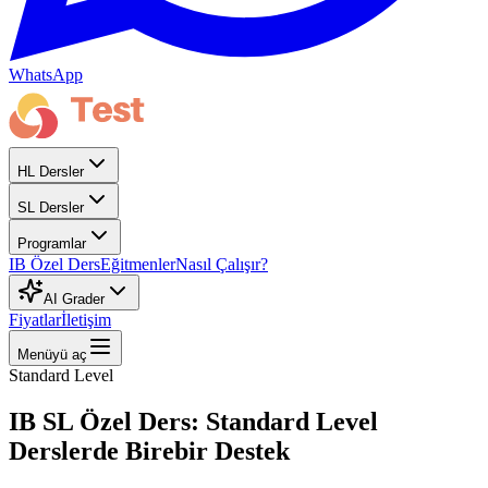
WhatsApp
HL Dersler
SL Dersler
Programlar
IB Özel Ders
Eğitmenler
Nasıl Çalışır?
AI Grader
Fiyatlar
İletişim
Menüyü aç
Standard Level
IB SL Özel Ders: Standard Level
Derslerde Birebir Destek