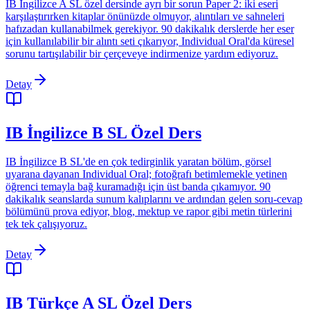
IB İngilizce A SL özel dersinde ayrı bir sorun Paper 2: iki eseri
karşılaştırırken kitaplar önünüzde olmuyor, alıntıları ve sahneleri
hafızadan kullanabilmek gerekiyor. 90 dakikalık derslerde her eser
için kullanılabilir bir alıntı seti çıkarıyor, Individual Oral'da küresel
sorunu tartışılabilir bir çerçeveye indirmenize yardım ediyoruz.
Detay
IB İngilizce B SL Özel Ders
IB İngilizce B SL'de en çok tedirginlik yaratan bölüm, görsel
uyarana dayanan Individual Oral; fotoğrafı betimlemekle yetinen
öğrenci temayla bağ kuramadığı için üst banda çıkamıyor. 90
dakikalık seanslarda sunum kalıplarını ve ardından gelen soru-cevap
bölümünü prova ediyor, blog, mektup ve rapor gibi metin türlerini
tek tek çalışıyoruz.
Detay
IB Türkçe A SL Özel Ders