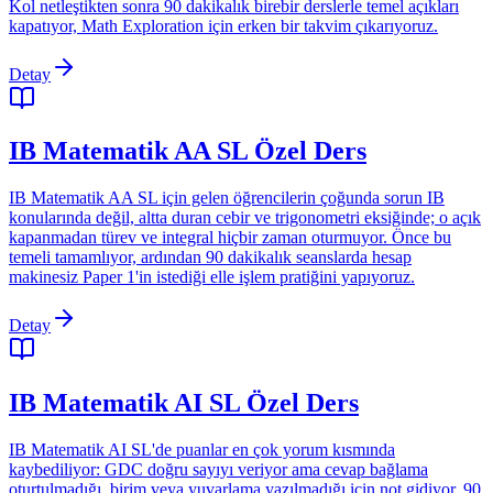
Kol netleştikten sonra 90 dakikalık birebir derslerle temel açıkları
kapatıyor, Math Exploration için erken bir takvim çıkarıyoruz.
Detay
IB Matematik AA SL Özel Ders
IB Matematik AA SL için gelen öğrencilerin çoğunda sorun IB
konularında değil, altta duran cebir ve trigonometri eksiğinde; o açık
kapanmadan türev ve integral hiçbir zaman oturmuyor. Önce bu
temeli tamamlıyor, ardından 90 dakikalık seanslarda hesap
makinesiz Paper 1'in istediği elle işlem pratiğini yapıyoruz.
Detay
IB Matematik AI SL Özel Ders
IB Matematik AI SL'de puanlar en çok yorum kısmında
kaybediliyor: GDC doğru sayıyı veriyor ama cevap bağlama
oturtulmadığı, birim veya yuvarlama yazılmadığı için not gidiyor. 90