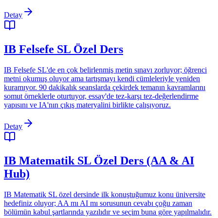
Detay
IB Felsefe SL Özel Ders
IB Felsefe SL'de en çok belirlenmiş metin sınavı zorluyor; öğrenci
metni okumuş oluyor ama tartışmayı kendi cümleleriyle yeniden
kuramıyor. 90 dakikalık seanslarda çekirdek temanın kavramlarını
somut örneklerle oturtuyor, essay'de tez-karşı tez-değerlendirme
yapısını ve IA'nın çıkış materyalini birlikte çalışıyoruz.
Detay
IB Matematik SL Özel Ders (AA & AI
Hub)
IB Matematik SL özel dersinde ilk konuştuğumuz konu üniversite
hedefiniz oluyor; AA mı AI mı sorusunun cevabı çoğu zaman
bölümün kabul şartlarında yazılıdır ve seçim buna göre yapılmalıdır.