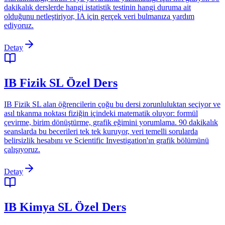
dakikalık derslerde hangi istatistik testinin hangi duruma ait
olduğunu netleştiriyor, IA için gerçek veri bulmanıza yardım
ediyoruz.
Detay
IB Fizik SL Özel Ders
IB Fizik SL alan öğrencilerin çoğu bu dersi zorunluluktan seçiyor ve
asıl tıkanma noktası fiziğin içindeki matematik oluyor: formül
çevirme, birim dönüştürme, grafik eğimini yorumlama. 90 dakikalık
seanslarda bu becerileri tek tek kuruyor, veri temelli sorularda
belirsizlik hesabını ve Scientific Investigation'ın grafik bölümünü
çalışıyoruz.
Detay
IB Kimya SL Özel Ders