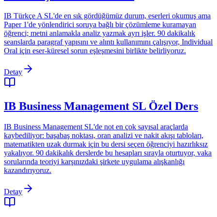
IB Türkçe A SL'de en sık gördüğümüz durum, eserleri okumuş ama
Paper 1'de yönlendirici soruya bağlı bir çözümleme kuramayan
öğrenci; metni anlamakla analiz yazmak ayrı işler. 90 dakikalık
seanslarda paragraf yapısını ve alıntı kullanımını çalışıyor, Individual
Oral için eser-küresel sorun eşleşmesini birlikte belirliyoruz.
Detay
IB Business Management SL Özel Ders
IB Business Management SL'de not en çok sayısal araçlarda
kaybediliyor: başabaş noktası, oran analizi ve nakit akışı tabloları,
matematikten uzak durmak için bu dersi seçen öğrenciyi hazırlıksız
yakalıyor. 90 dakikalık derslerde bu hesapları sırayla oturtuyor, vaka
sorularında teoriyi karşınızdaki şirkete uygulama alışkanlığı
kazandırıyoruz.
Detay