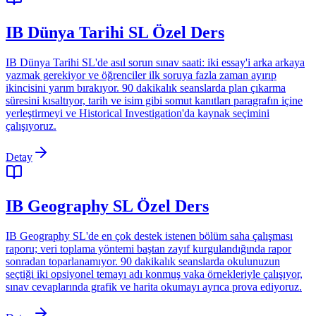
IB Dünya Tarihi SL Özel Ders
IB Dünya Tarihi SL'de asıl sorun sınav saati: iki essay'i arka arkaya
yazmak gerekiyor ve öğrenciler ilk soruya fazla zaman ayırıp
ikincisini yarım bırakıyor. 90 dakikalık seanslarda plan çıkarma
süresini kısaltıyor, tarih ve isim gibi somut kanıtları paragrafın içine
yerleştirmeyi ve Historical Investigation'da kaynak seçimini
çalışıyoruz.
Detay
IB Geography SL Özel Ders
IB Geography SL'de en çok destek istenen bölüm saha çalışması
raporu; veri toplama yöntemi baştan zayıf kurgulandığında rapor
sonradan toparlanamıyor. 90 dakikalık seanslarda okulunuzun
seçtiği iki opsiyonel temayı adı konmuş vaka örnekleriyle çalışıyor,
sınav cevaplarında grafik ve harita okumayı ayrıca prova ediyoruz.