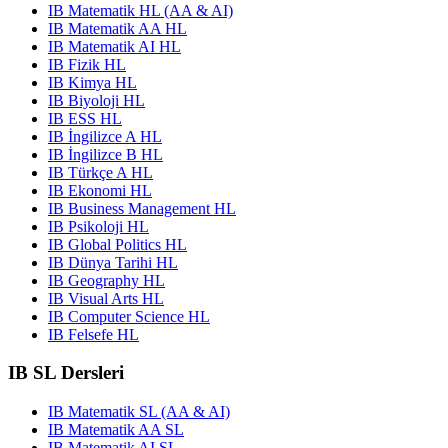
IB Matematik HL (AA & AI)
IB Matematik AA HL
IB Matematik AI HL
IB Fizik HL
IB Kimya HL
IB Biyoloji HL
IB ESS HL
IB İngilizce A HL
IB İngilizce B HL
IB Türkçe A HL
IB Ekonomi HL
IB Business Management HL
IB Psikoloji HL
IB Global Politics HL
IB Dünya Tarihi HL
IB Geography HL
IB Visual Arts HL
IB Computer Science HL
IB Felsefe HL
IB SL Dersleri
IB Matematik SL (AA & AI)
IB Matematik AA SL
IB Matematik AI SL