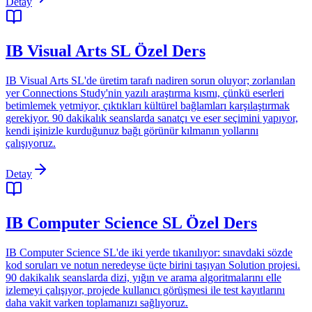
Detay
IB Visual Arts SL Özel Ders
IB Visual Arts SL'de üretim tarafı nadiren sorun oluyor; zorlanılan
yer Connections Study'nin yazılı araştırma kısmı, çünkü eserleri
betimlemek yetmiyor, çıktıkları kültürel bağlamları karşılaştırmak
gerekiyor. 90 dakikalık seanslarda sanatçı ve eser seçimini yapıyor,
kendi işinizle kurduğunuz bağı görünür kılmanın yollarını
çalışıyoruz.
Detay
IB Computer Science SL Özel Ders
IB Computer Science SL'de iki yerde tıkanılıyor: sınavdaki sözde
kod soruları ve notun neredeyse üçte birini taşıyan Solution projesi.
90 dakikalık seanslarda dizi, yığın ve arama algoritmalarını elle
izlemeyi çalışıyor, projede kullanıcı görüşmesi ile test kayıtlarını
daha vakit varken toplamanızı sağlıyoruz.