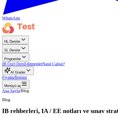
WhatsApp
HL Dersler
SL Dersler
Programlar
IB Özel Ders
Eğitmenler
Nasıl Çalışır?
AI Grader
Fiyatlar
İletişim
Menüyü aç
Ana Sayfa
/
Blog
Blog
IB rehberleri, IA / EE notları ve sınav strat