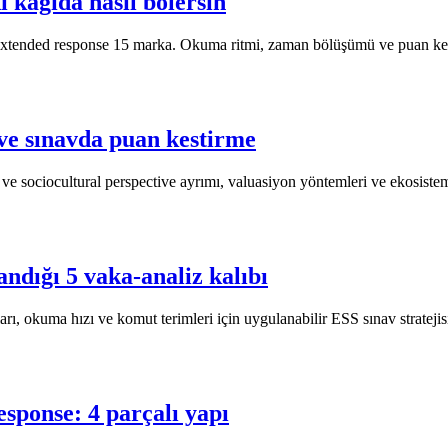
i kağıda nasıl bölersin
 extended response 15 marka. Okuma ritmi, zaman bölüşümü ve puan ke
ve sınavda puan kestirme
e sociocultural perspective ayrımı, valuasiyon yöntemleri ve ekosist
andığı 5 vaka-analiz kalıbı
ı, okuma hızı ve komut terimleri için uygulanabilir ESS sınav stratejis
sponse: 4 parçalı yapı