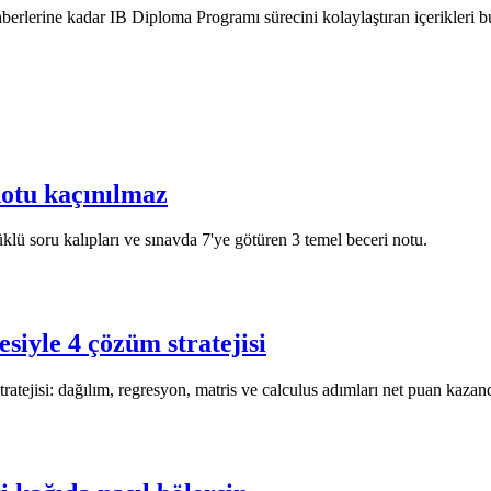
rlerine kadar IB Diploma Programı sürecini kolaylaştıran içerikleri b
notu kaçınılmaz
klü soru kalıpları ve sınavda 7'ye götüren 3 temel beceri notu.
siyle 4 çözüm stratejisi
tejisi: dağılım, regresyon, matris ve calculus adımları net puan kazandı