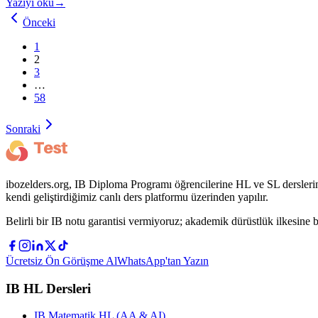
Yazıyı oku
→
Önceki
1
2
3
…
58
Sonraki
ibozelders.org, IB Diploma Programı öğrencilerine HL ve SL derslerin
kendi geliştirdiğimiz canlı ders platformu üzerinden yapılır.
Belirli bir IB notu garantisi vermiyoruz; akademik dürüstlük ilkesine b
Ücretsiz Ön Görüşme Al
WhatsApp'tan Yazın
IB HL Dersleri
IB Matematik HL (AA & AI)