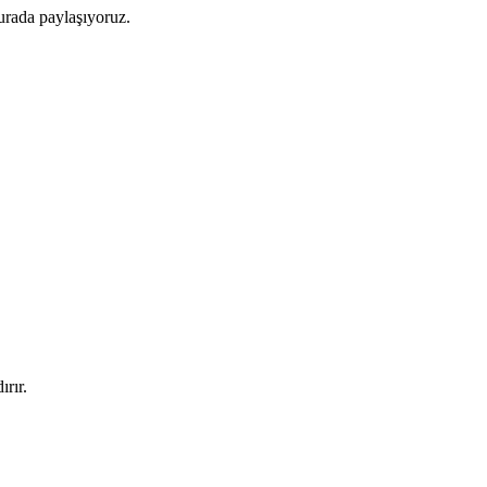
urada paylaşıyoruz.
rır.