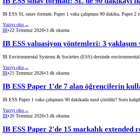
IB ESS sınav formatı: SL'de 90 dakikayı ik
IB ESS SL sınav formatı: Paper 1 vaka çalışması 90 dakika, Paper 2
Yazıyı oku
→
IB
•
22 Temmuz 2026
•
3 dk okuma
IB ESS valuasiyon yöntemleri: 3 yaklaşım 
IB Environmental Systems & Societies (ESS) dersinde environmental v
Yazıyı oku
→
IB
•
21 Temmuz 2026
•
3 dk okuma
IB ESS Paper 1'de 7 alan öğrencilerin kull
IB ESS Paper 1 vaka çalışması 90 dakikada nasıl çözülür? Soru kalıplar
Yazıyı oku
→
IB
•
20 Temmuz 2026
•
3 dk okuma
IB ESS Paper 2'de 15 markalık extended re