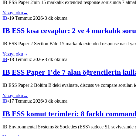
IB ESS Paper 2'nin 15 markalık extended response sorusunda 7 almak iç
Yazıyı oku
→
IB
•
19 Temmuz 2026
•
3 dk okuma
IB ESS kısa cevaplar: 2 ve 4 markalık sor
IB ESS Paper 2 Section B'de 15 markalık extended response nasıl yaz
Yazıyı oku
→
IB
•
18 Temmuz 2026
•
3 dk okuma
IB ESS Paper 1'de 7 alan öğrencilerin kull
IB ESS Paper 2 Bölüm B'deki evaluate, discuss ve compare soruları için
Yazıyı oku
→
IB
•
17 Temmuz 2026
•
3 dk okuma
IB ESS komut terimleri: 8 farklı command 
IB Environmental Systems & Societies (ESS) sadece SL seviyesinde okut