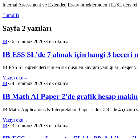
Internal Assessment ve Extended Essay örneklerinden HL/SL ders rehbe
Tümü
IB
Sayfa 2 yazıları
IB
•
26 Temmuz 2026
•
3 dk okuma
IB ESS SL'de 7 almak için hangi 3 beceri 
IB ESS SL öğrencileri için en sık düşülen kavram yanılgıları, değer yü
Yazıyı oku
→
IB
•
24 Temmuz 2026
•
3 dk okuma
IB Math AI Paper 2'de grafik hesap makine
IB Math: Applications & Interpretation Paper 2'de GDC ile 4 çözüm stra
Yazıyı oku
→
IB
•
23 Temmuz 2026
•
3 dk okuma