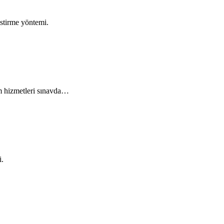
stirme yöntemi.
em hizmetleri sınavda…
i.