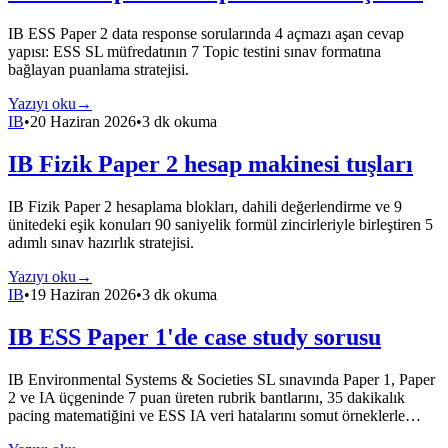
IB ESS Paper 2 data response sorularında 4 açmazı aşan cevap
yapısı: ESS SL müfredatının 7 Topic testini sınav formatına
bağlayan puanlama stratejisi.
Yazıyı oku
→
IB
•
20 Haziran 2026
•
3 dk okuma
IB Fizik Paper 2 hesap makinesi tuşları
IB Fizik Paper 2 hesaplama blokları, dahili değerlendirme ve 9
ünitedeki eşik konuları 90 saniyelik formül zincirleriyle birleştiren 5
adımlı sınav hazırlık stratejisi.
Yazıyı oku
→
IB
•
19 Haziran 2026
•
3 dk okuma
IB ESS Paper 1'de case study sorusu
IB Environmental Systems & Societies SL sınavında Paper 1, Paper
2 ve IA üçgeninde 7 puan üreten rubrik bantlarını, 35 dakikalık
pacing matematiğini ve ESS IA veri hatalarını somut örneklerle…