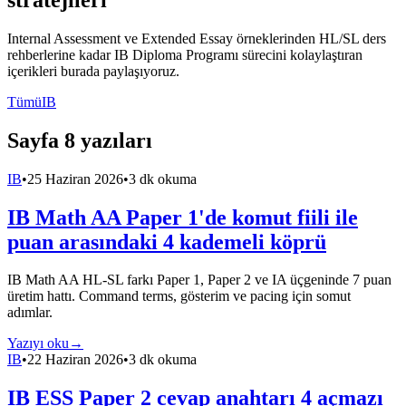
Internal Assessment ve Extended Essay örneklerinden HL/SL ders
rehberlerine kadar IB Diploma Programı sürecini kolaylaştıran
içerikleri burada paylaşıyoruz.
Tümü
IB
Sayfa 8 yazıları
IB
•
25 Haziran 2026
•
3 dk okuma
IB Math AA Paper 1'de komut fiili ile
puan arasındaki 4 kademeli köprü
IB Math AA HL-SL farkı Paper 1, Paper 2 ve IA üçgeninde 7 puan
üretim hattı. Command terms, gösterim ve pacing için somut
adımlar.
Yazıyı oku
→
IB
•
22 Haziran 2026
•
3 dk okuma
IB ESS Paper 2 cevap anahtarı 4 açmazı