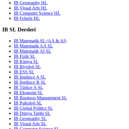
IB Geography HL
IB Visual Arts HL
IB Computer Science HL
IB Felsefe HL
IB SL Dersleri
IB Matematik SL (AA & AI)
IB Matematik AA SL
IB Matematik AI SL
IB Fizik SL
IB Kimya SL
IB Biyoloji SL
IB ESS SL
IB İngilizce A SL
IB İngilizce B SL
IB Türkçe A SL
IB Ekonomi SL
IB Business Management SL
IB Psikoloji SL
IB Global Politics SL
IB Dünya Tarihi SL
IB Geography SL
IB Visual Arts SL
IB Computer Science SL