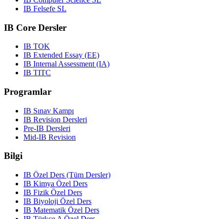
IB Felsefe SL
IB Core Dersler
IB TOK
IB Extended Essay (EE)
IB Internal Assessment (IA)
IB TITC
Programlar
IB Sınav Kampı
IB Revision Dersleri
Pre-IB Dersleri
Mid-IB Revision
Bilgi
IB Özel Ders (Tüm Dersler)
IB Kimya Özel Ders
IB Fizik Özel Ders
IB Biyoloji Özel Ders
IB Matematik Özel Ders
IB Türkçe A Özel Ders