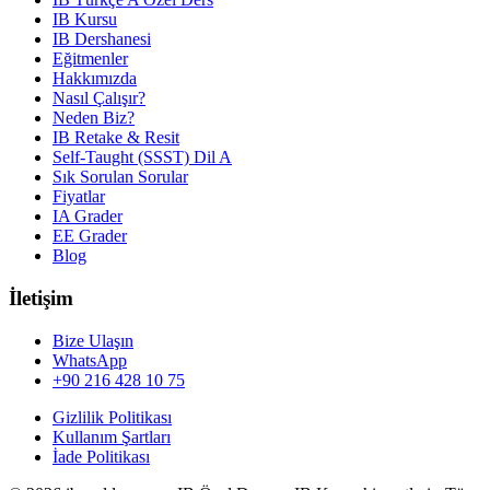
IB Kursu
IB Dershanesi
Eğitmenler
Hakkımızda
Nasıl Çalışır?
Neden Biz?
IB Retake & Resit
Self-Taught (SSST) Dil A
Sık Sorulan Sorular
Fiyatlar
IA Grader
EE Grader
Blog
İletişim
Bize Ulaşın
WhatsApp
+90 216 428 10 75
Gizlilik Politikası
Kullanım Şartları
İade Politikası