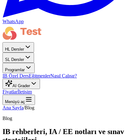
WhatsApp
HL Dersler
SL Dersler
Programlar
IB Özel Ders
Eğitmenler
Nasıl Çalışır?
AI Grader
Fiyatlar
İletişim
Menüyü aç
Ana Sayfa
/
Blog
Blog
IB rehberleri, IA / EE notları ve sınav
stratejileri