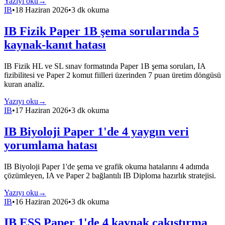
Yazıyı oku
→
IB
•
18 Haziran 2026
•
3 dk okuma
IB Fizik Paper 1B şema sorularında 5
kaynak-kanıt hatası
IB Fizik HL ve SL sınav formatında Paper 1B şema soruları, IA
fizibilitesi ve Paper 2 komut fiilleri üzerinden 7 puan üretim döngüsü
kuran analiz.
Yazıyı oku
→
IB
•
17 Haziran 2026
•
3 dk okuma
IB Biyoloji Paper 1'de 4 yaygın veri
yorumlama hatası
IB Biyoloji Paper 1'de şema ve grafik okuma hatalarını 4 adımda
çözümleyen, IA ve Paper 2 bağlantılı IB Diploma hazırlık stratejisi.
Yazıyı oku
→
IB
•
16 Haziran 2026
•
3 dk okuma
IB ESS Paper 1'de 4 kaynak çakıştırma