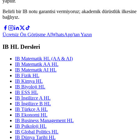
yapılır.
Belirli bir IB notu garantisi vermiyoruz; akademik dürüstlük ilkesine
bağlıyız.
Ücretsiz Ön Görüşme Al
WhatsApp'tan Yazın
IB HL Dersleri
IB Matematik HL (AA & AI)
IB Matematik AA HL
IB Matematik AI HL
IB Fizik HL
IB Kimya HL
IB Biyoloji HL
IB ESS HL
IB İngilizce A HL
IB İngilizce B HL
IB Türkçe A HL
IB Ekonomi HL
IB Business Management HL
IB Psikoloji HL
IB Global Politics HL
IB Dünya Tarihi HL