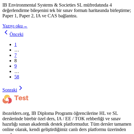
IB Environmental Systems & Societies SL müfredatında 4
değerlendirme bileşenini tek bir sınav formatı haritasında birleştirme;
Paper 1, Paper 2, IA ve CAS bağlantısı.
Yazıyı oku
→
Önceki
1
…
7
8
9
…
58
Sonraki
ibozelders.org, IB Diploma Programı öğrencilerine HL ve SL
derslerinde birebir özel ders, IA / EE / TOK rehberliği ve sınav
hazırlığı sunan akademik destek platformudur. Tüm dersler tamamen
online olarak, kendi geliştirdiğimiz canlı ders platformu üzerinden