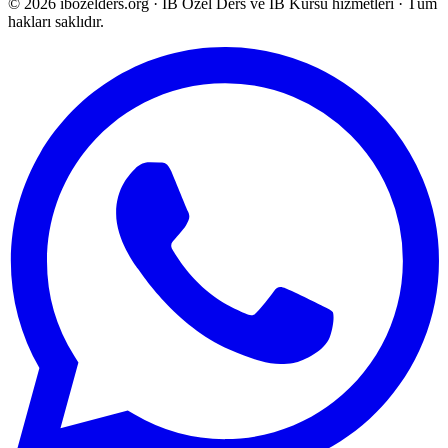
©
2026
ibozelders.org
·
IB Özel Ders ve IB Kursu hizmetleri · Tüm
hakları saklıdır.