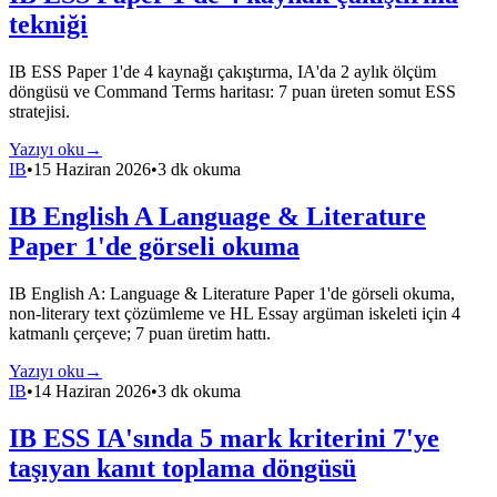
tekniği
IB ESS Paper 1'de 4 kaynağı çakıştırma, IA'da 2 aylık ölçüm
döngüsü ve Command Terms haritası: 7 puan üreten somut ESS
stratejisi.
Yazıyı oku
→
IB
•
15 Haziran 2026
•
3 dk okuma
IB English A Language & Literature
Paper 1'de görseli okuma
IB English A: Language & Literature Paper 1'de görseli okuma,
non-literary text çözümleme ve HL Essay argüman iskeleti için 4
katmanlı çerçeve; 7 puan üretim hattı.
Yazıyı oku
→
IB
•
14 Haziran 2026
•
3 dk okuma
IB ESS IA'sında 5 mark kriterini 7'ye
taşıyan kanıt toplama döngüsü