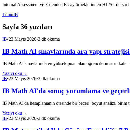
Internal Assessment ve Extended Essay örneklerinden HL/SL ders rehbe
Tümü
IB
Sayfa 36 yazıları
IB
•
23 Mayıs 2026
•
3 dk okuma
IB Math AI sınavlarında ara yapı stratejisi
IB Math AI sınavlarında en yüksek puan alan öğrencilerin sırrı: kalıcı ç
Yazıyı oku
→
IB
•
23 Mayıs 2026
•
3 dk okuma
IB Math AI'da sonuç yorumlama ve geçerli
IB Math AI'da hesaplamanın ötesinde bir beceri: boyut analizi, birim 
Yazıyı oku
→
IB
•
23 Mayıs 2026
•
3 dk okuma