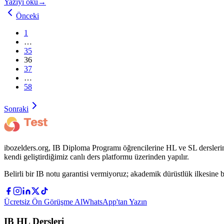
Yazıyı oku
→
Önceki
1
…
35
36
37
…
58
Sonraki
ibozelders.org, IB Diploma Programı öğrencilerine HL ve SL derslerin
kendi geliştirdiğimiz canlı ders platformu üzerinden yapılır.
Belirli bir IB notu garantisi vermiyoruz; akademik dürüstlük ilkesine b
Ücretsiz Ön Görüşme Al
WhatsApp'tan Yazın
IB HL Dersleri