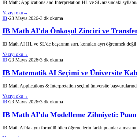
IB Math: Applications and Interpretation HL ve SL arasındaki syllabus f
Yazıyı oku
→
IB
•
23 Mayıs 2026
•
3 dk okuma
IB Math AI'da Önkoşul Zinciri ve Transfer
IB Math AI HL ve SL'de başarının sırrı, konuları ayrı öğrenmek değil ar
Yazıyı oku
→
IB
•
23 Mayıs 2026
•
3 dk okuma
IB Matematik AI Seçimi ve Üniversite Kabu
IB Math Applications & Interpretation seçimi üniversite başvurularında
Yazıyı oku
→
IB
•
23 Mayıs 2026
•
3 dk okuma
IB Math AI'da Modelleme Zihniyeti: Puan 
IB Math AI'da aynı formülü bilen öğrencilerin farklı puanlar almasının