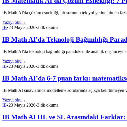
IB Matematik AI'da Çözüm Esnekliği: 7 P
IB Math AI'da çözüm esnekliği, bir sorunun tek yol yerine birden fazla 
Yazıyı oku
→
IB
•
23 Mayıs 2026
•
3 dk okuma
IB Math AI'da Teknoloji Bağımlılığı Parado
IB Math AI'da teknoloji bağımlılığı paradoksu ile analitik düşünceyi k
Yazıyı oku
→
IB
•
23 Mayıs 2026
•
3 dk okuma
IB Math AI’da 6-7 puan farkı: matematiks
IB Math AI sınavlarında modelleme sorularında açıkça belirtilmeyen vars
Yazıyı oku
→
IB
•
23 Mayıs 2026
•
3 dk okuma
IB Math AI HL ve SL Arasındaki Farklar: 