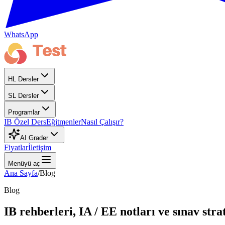
WhatsApp
HL Dersler
SL Dersler
Programlar
IB Özel Ders
Eğitmenler
Nasıl Çalışır?
AI Grader
Fiyatlar
İletişim
Menüyü aç
Ana Sayfa
/
Blog
Blog
IB rehberleri, IA / EE notları ve sınav strat