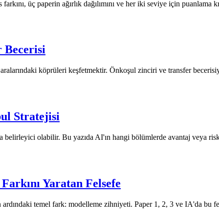
arkını, üç paperin ağırlık dağılımını ve her iki seviye için puanlama kri
 Becerisi
alarındaki köprüleri keşfetmektir. Önkoşul zinciri ve transfer becerisiyle
l Stratejisi
 belirleyici olabilir. Bu yazıda AI'ın hangi bölümlerde avantaj veya ri
Farkını Yaratan Felsefe
 ardındaki temel fark: modelleme zihniyeti. Paper 1, 2, 3 ve IA'da bu fe