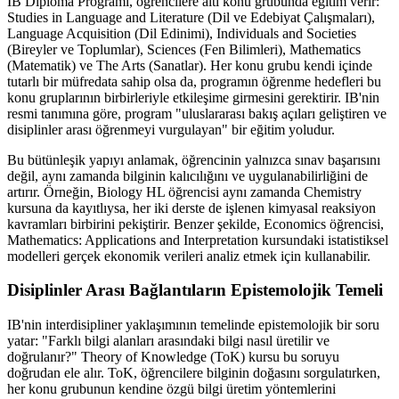
IB Diploma Programı, öğrencilere altı konu grubunda eğitim verir:
Studies in Language and Literature (Dil ve Edebiyat Çalışmaları),
Language Acquisition (Dil Edinimi), Individuals and Societies
(Bireyler ve Toplumlar), Sciences (Fen Bilimleri), Mathematics
(Matematik) ve The Arts (Sanatlar). Her konu grubu kendi içinde
tutarlı bir müfredata sahip olsa da, programın öğrenme hedefleri bu
konu gruplarının birbirleriyle etkileşime girmesini gerektirir. IB'nin
resmi tanımına göre, program "uluslararası bakış açıları geliştiren ve
disiplinler arası öğrenmeyi vurgulayan" bir eğitim yoludur.
Bu bütünleşik yapıyı anlamak, öğrencinin yalnızca sınav başarısını
değil, aynı zamanda bilginin kalıcılığını ve uygulanabilirliğini de
artırır. Örneğin, Biology HL öğrencisi aynı zamanda Chemistry
kursuna da kayıtlıysa, her iki derste de işlenen kimyasal reaksiyon
kavramları birbirini pekiştirir. Benzer şekilde, Economics öğrencisi,
Mathematics: Applications and Interpretation kursundaki istatistiksel
modelleri gerçek ekonomik verileri analiz etmek için kullanabilir.
Disiplinler Arası Bağlantıların Epistemolojik Temeli
IB'nin interdisipliner yaklaşımının temelinde epistemolojik bir soru
yatar: "Farklı bilgi alanları arasındaki bilgi nasıl üretilir ve
doğrulanır?" Theory of Knowledge (ToK) kursu bu soruyu
doğrudan ele alır. ToK, öğrencilere bilginin doğasını sorgulatırken,
her konu grubunun kendine özgü bilgi üretim yöntemlerini