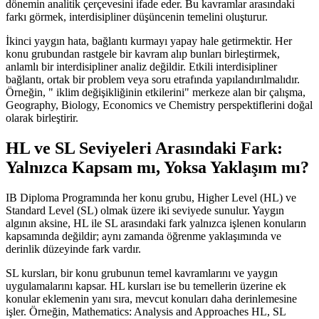
dönemin analitik çerçevesini ifade eder. Bu kavramlar arasındaki
farkı görmek, interdisipliner düşüncenin temelini oluşturur.
İkinci yaygın hata, bağlantı kurmayı yapay hale getirmektir. Her
konu grubundan rastgele bir kavram alıp bunları birleştirmek,
anlamlı bir interdisipliner analiz değildir. Etkili interdisipliner
bağlantı, ortak bir problem veya soru etrafında yapılandırılmalıdır.
Örneğin, " iklim değişikliğinin etkilerini" merkeze alan bir çalışma,
Geography, Biology, Economics ve Chemistry perspektiflerini doğal
olarak birleştirir.
HL ve SL Seviyeleri Arasındaki Fark:
Yalnızca Kapsam mı, Yoksa Yaklaşım mı?
IB Diploma Programında her konu grubu, Higher Level (HL) ve
Standard Level (SL) olmak üzere iki seviyede sunulur. Yaygın
algının aksine, HL ile SL arasındaki fark yalnızca işlenen konuların
kapsamında değildir; aynı zamanda öğrenme yaklaşımında ve
derinlik düzeyinde fark vardır.
SL kursları, bir konu grubunun temel kavramlarını ve yaygın
uygulamalarını kapsar. HL kursları ise bu temellerin üzerine ek
konular eklemenin yanı sıra, mevcut konuları daha derinlemesine
işler. Örneğin, Mathematics: Analysis and Approaches HL, SL