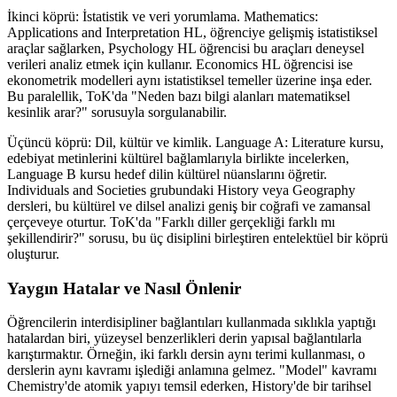
İkinci köprü: İstatistik ve veri yorumlama. Mathematics:
Applications and Interpretation HL, öğrenciye gelişmiş istatistiksel
araçlar sağlarken, Psychology HL öğrencisi bu araçları deneysel
verileri analiz etmek için kullanır. Economics HL öğrencisi ise
ekonometrik modelleri aynı istatistiksel temeller üzerine inşa eder.
Bu paralellik, ToK'da "Neden bazı bilgi alanları matematiksel
kesinlik arar?" sorusuyla sorgulanabilir.
Üçüncü köprü: Dil, kültür ve kimlik. Language A: Literature kursu,
edebiyat metinlerini kültürel bağlamlarıyla birlikte incelerken,
Language B kursu hedef dilin kültürel nüanslarını öğretir.
Individuals and Societies grubundaki History veya Geography
dersleri, bu kültürel ve dilsel analizi geniş bir coğrafi ve zamansal
çerçeveye oturtur. ToK'da "Farklı diller gerçekliği farklı mı
şekillendirir?" sorusu, bu üç disiplini birleştiren entelektüel bir köprü
oluşturur.
Yaygın Hatalar ve Nasıl Önlenir
Öğrencilerin interdisipliner bağlantıları kullanmada sıklıkla yaptığı
hatalardan biri, yüzeysel benzerlikleri derin yapısal bağlantılarla
karıştırmaktır. Örneğin, iki farklı dersin aynı terimi kullanması, o
derslerin aynı kavramı işlediği anlamına gelmez. "Model" kavramı
Chemistry'de atomik yapıyı temsil ederken, History'de bir tarihsel