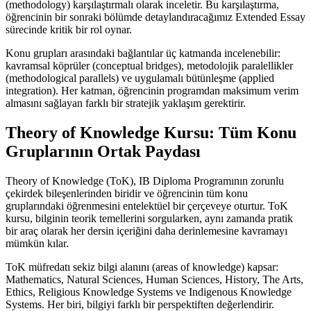
(methodology) karşılaştırmalı olarak inceletir. Bu karşılaştırma,
öğrencinin bir sonraki bölümde detaylandıracağımız Extended Essay
sürecinde kritik bir rol oynar.
Konu grupları arasındaki bağlantılar üç katmanda incelenebilir:
kavramsal köprüler (conceptual bridges), metodolojik paralellikler
(methodological parallels) ve uygulamalı bütünleşme (applied
integration). Her katman, öğrencinin programdan maksimum verim
almasını sağlayan farklı bir stratejik yaklaşım gerektirir.
Theory of Knowledge Kursu: Tüm Konu
Gruplarının Ortak Paydası
Theory of Knowledge (ToK), IB Diploma Programının zorunlu
çekirdek bileşenlerinden biridir ve öğrencinin tüm konu
gruplarındaki öğrenmesini entelektüel bir çerçeveye oturtur. ToK
kursu, bilginin teorik temellerini sorgularken, aynı zamanda pratik
bir araç olarak her dersin içeriğini daha derinlemesine kavramayı
mümkün kılar.
ToK müfredatı sekiz bilgi alanını (areas of knowledge) kapsar:
Mathematics, Natural Sciences, Human Sciences, History, The Arts,
Ethics, Religious Knowledge Systems ve Indigenous Knowledge
Systems. Her biri, bilgiyi farklı bir perspektiften değerlendirir.