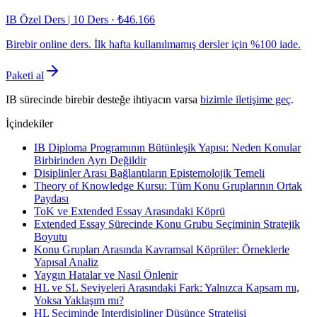
IB Özel Ders | 10 Ders
·
₺46.166
Birebir online ders. İlk hafta kullanılmamış dersler için %100 iade.
Paketi al
IB sürecinde birebir desteğe ihtiyacın varsa
bizimle iletişime geç
.
İçindekiler
IB Diploma Programının Bütünleşik Yapısı: Neden Konular
Birbirinden Ayrı Değildir
Disiplinler Arası Bağlantıların Epistemolojik Temeli
Theory of Knowledge Kursu: Tüm Konu Gruplarının Ortak
Paydası
ToK ve Extended Essay Arasındaki Köprü
Extended Essay Sürecinde Konu Grubu Seçiminin Stratejik
Boyutu
Konu Grupları Arasında Kavramsal Köprüler: Örneklerle
Yapısal Analiz
Yaygın Hatalar ve Nasıl Önlenir
HL ve SL Seviyeleri Arasındaki Fark: Yalnızca Kapsam mı,
Yoksa Yaklaşım mı?
HL Seçiminde Interdisipliner Düşünce Stratejisi