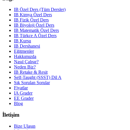
IB Özel Ders (Tüm Dersler)
IB Kimya Özel Ders
IB Fizik Özel Ders
IB Biyoloji Özel Ders
IB Matematik Özel Ders
IB Türkçe A Özel Ders
IB Kursu
IB Dershanesi
Eğitmenler
Hakkımızda
Nasıl Çalışır?
Neden Biz?
IB Retake & Resit
Self-Taught (SSST) Dil A
Sık Sorulan Sorular
Fiyatlar
IA Grader
EE Grader
Blog
İletişim
Bize Ulaşın