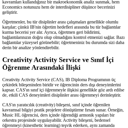
kavramları kullandığınız bir makroekonomik analiz sunmak, hem
Economics notunuzu hem de interdisipliner düşünce becerinizi
geliştirir.
Öğretmenler, bu tür disiplinler arası çalışmaları genellikle olumlu
karşılar; çünkü IB'nin öğretim hedefleri arasında bu tür bağlantılar
kurma becerisi yer alır. Ayrıca, öğretmen geri bildirimi,
bağlantılarınızın doğru olup olmadığını kontrol etmenizi sağlar. Bazı
bağlantılar yüzeysel görünebilir; öğretmeniniz bu durumda sizi daha
derin bir analize yönlendirebilir.
Creativity Activity Service ve Sınıf İçi
Öğrenme Arasındaki İlişki
Creativity Activity Service (CAS), IB Diploma Programının üç
çekirdek bileşeninden biridir ve öğrencinin ders dışı deneyimlerini
kapsar. CAS'ın sınıf içi öğrenmeyle ilişkisi genellikle göz ardı edilse
de, etkili CAS deneyimleri disiplinler arası öğrenmeyi derinleştirir.
CAS'ın yaratıcılık (creativity) bileşeni, sınıf içinde öğrenilen
kavramsal bilgiyi pratik projelere dönüştürme fırsatı sunar. Örneğin,
Music HL öğrencisi, ders içinde öğrendiği armonik yapıları bir
orkestra projesinde uygulayabilir. Activity bileşeni, bedensel
öğrenmeyi (kinesthetic learning) teşvik ederken, aynı zamanda