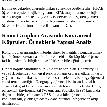
becerisi gösterir.
EE'nin üç çekirdek bileşenle ilişkisi şu şekilde özetlenebilir: ToK'da
öğrenilen epistemolojik sorgulama, EE'de araştırma metodolojisi
olarak uygulanır; Creativity Activity Service (CAS) deneyimleri,
araştırmanın motivasyonunu ve bağlamını oluşturabilir; sınıf içi
öğrenme ise araştırmanın içerik tabanını sağlar.
Konu Grupları Arasında Kavramsal
Köprüler: Örneklerle Yapısal Analiz
Konu grupları arasındaki interdisipliner bağlantıları somutlaştırmak
için üç örnek kavramsal köprü incelenebilir. Bu köprüler, öğrencinin
farklı derslerdeki bilgilerini nasıl birleştirebileceğini gösterir.
Birinci köprü: Sürdürülebilirlik ve çevre sorunları. Chemistry SL
veya HL öğrencisi, kimyasal reaksiyonların çevresel etkilerini (asit
yağmuru, ozon tabakasının incelmesi) incelerken, Biology öğrencisi
ekosistem dinamiğini, Geography öğrencisi ise insan kaynaklı
çevresel değişikliklerin sosyo-ekonomik boyutlarını ele alır. Bu üç
perspektif, Environmental Systems and Societies (ESS) kursunda
doğrudan birleştirilir; ancak ESS almasa bile öğrenci, bu üç
konudaki bilgiyi entegre ederek daha bütüncül bir çevre anlayışı
geliştirebilir.