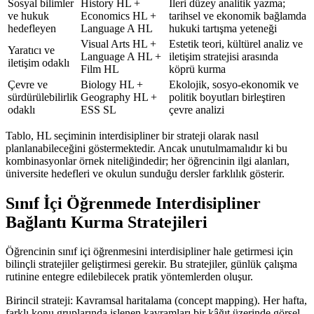
Sosyal bilimler
History HL +
İleri düzey analitik yazma;
ve hukuk
Economics HL +
tarihsel ve ekonomik bağlamda
hedefleyen
Language A HL
hukuki tartışma yeteneği
Visual Arts HL +
Estetik teori, kültürel analiz ve
Yaratıcı ve
Language A HL +
iletişim stratejisi arasında
iletişim odaklı
Film HL
köprü kurma
Çevre ve
Biology HL +
Ekolojik, sosyo-ekonomik ve
sürdürülebilirlik
Geography HL +
politik boyutları birleştiren
odaklı
ESS SL
çevre analizi
Tablo, HL seçiminin interdisipliner bir strateji olarak nasıl
planlanabileceğini göstermektedir. Ancak unutulmamalıdır ki bu
kombinasyonlar örnek niteliğindedir; her öğrencinin ilgi alanları,
üniversite hedefleri ve okulun sunduğu dersler farklılık gösterir.
Sınıf İçi Öğrenmede Interdisipliner
Bağlantı Kurma Stratejileri
Öğrencinin sınıf içi öğrenmesini interdisipliner hale getirmesi için
bilinçli stratejiler geliştirmesi gerekir. Bu stratejiler, günlük çalışma
rutinine entegre edilebilecek pratik yöntemlerden oluşur.
Birincil strateji: Kavramsal haritalama (concept mapping). Her hafta,
farklı konu gruplarında işlenen kavramları bir kâğıt üzerinde görsel