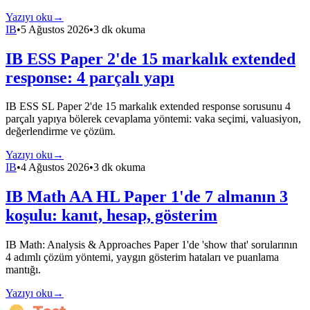
Yazıyı oku
→
IB
•
5 Ağustos 2026
•
3 dk okuma
IB ESS Paper 2'de 15 markalık extended
response: 4 parçalı yapı
IB ESS SL Paper 2'de 15 markalık extended response sorusunu 4
parçalı yapıya bölerek cevaplama yöntemi: vaka seçimi, valuasiyon,
değerlendirme ve çözüm.
Yazıyı oku
→
IB
•
4 Ağustos 2026
•
3 dk okuma
IB Math AA HL Paper 1'de 7 almanın 3
koşulu: kanıt, hesap, gösterim
IB Math: Analysis & Approaches Paper 1'de 'show that' sorularının
4 adımlı çözüm yöntemi, yaygın gösterim hataları ve puanlama
mantığı.
Yazıyı oku
→