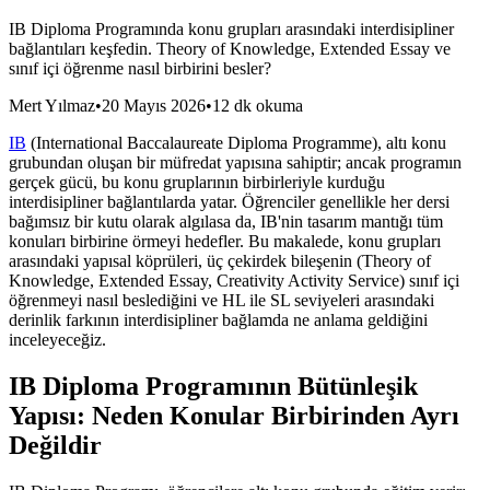
IB Diploma Programında konu grupları arasındaki interdisipliner
bağlantıları keşfedin. Theory of Knowledge, Extended Essay ve
sınıf içi öğrenme nasıl birbirini besler?
Mert Yılmaz
•
20 Mayıs 2026
•
12 dk okuma
IB
(International Baccalaureate Diploma Programme), altı konu
grubundan oluşan bir müfredat yapısına sahiptir; ancak programın
gerçek gücü, bu konu gruplarının birbirleriyle kurduğu
interdisipliner bağlantılarda yatar. Öğrenciler genellikle her dersi
bağımsız bir kutu olarak algılasa da, IB'nin tasarım mantığı tüm
konuları birbirine örmeyi hedefler. Bu makalede, konu grupları
arasındaki yapısal köprüleri, üç çekirdek bileşenin (Theory of
Knowledge, Extended Essay, Creativity Activity Service) sınıf içi
öğrenmeyi nasıl beslediğini ve HL ile SL seviyeleri arasındaki
derinlik farkının interdisipliner bağlamda ne anlama geldiğini
inceleyeceğiz.
IB Diploma Programının Bütünleşik
Yapısı: Neden Konular Birbirinden Ayrı
Değildir