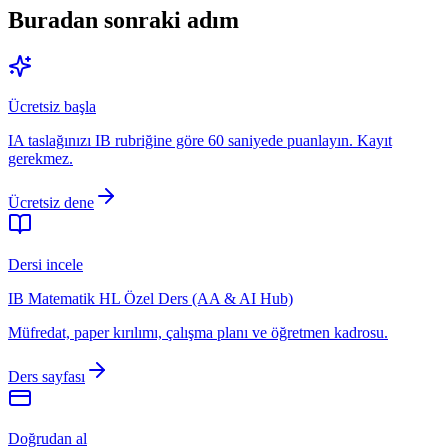
Buradan sonraki adım
Ücretsiz başla
IA taslağınızı IB rubriğine göre 60 saniyede puanlayın. Kayıt
gerekmez.
Ücretsiz dene
Dersi incele
IB Matematik HL Özel Ders (AA & AI Hub)
Müfredat, paper kırılımı, çalışma planı ve öğretmen kadrosu.
Ders sayfası
Doğrudan al