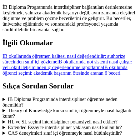
İB Diploma Programında interdisipliner bağlantıları derinlemesine
keşfetmek, yalnızca akademik başarıyı değil, aynı zamanda eleştirel
düşünme ve problem çözme becerilerini de geliştirir. Bu beceriler,
üniversite eğitiminde ve sonrasındaki profesyonel yaşamda
sürdürülebilir bir avantaj sağlar.
İlgili Okumalar
IB okullarında öğretmen kalitesi nasıl değerlendirilir: authorize
sürecinden sınıf içi gözleme
IB okullarında not sistemi nasıl çalışır:
veli-okul iletişiminden iç değerlendirme raporlarına
IB okulunda
öğrenci seçimi: akademik başarının ötesinde aranan 6 beceri
Sıkça Sorulan Sorular
IB Diploma Programında interdisipliner öğrenme neden
önemlidir?
Theory of Knowledge kursu sınıf içi öğrenmeyle nasıl bağlantı
kurar?
HL ve SL seçimi interdisipliner potansiyeli nasıl etkiler?
Extended Essay'te interdisipliner yaklaşım nasıl kullanılır?
CAS deneyimleri sınıf içi öğrenmeyle nasıl bütünleştirilir?