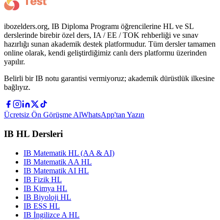
ibozelders.org, IB Diploma Programı öğrencilerine HL ve SL
derslerinde birebir özel ders, IA / EE / TOK rehberliği ve sınav
hazırlığı sunan akademik destek platformudur. Tüm dersler tamamen
online olarak, kendi geliştirdiğimiz canlı ders platformu üzerinden
yapılır.
Belirli bir IB notu garantisi vermiyoruz; akademik dürüstlük ilkesine
bağlıyız.
Ücretsiz Ön Görüşme Al
WhatsApp'tan Yazın
IB HL Dersleri
IB Matematik HL (AA & AI)
IB Matematik AA HL
IB Matematik AI HL
IB Fizik HL
IB Kimya HL
IB Biyoloji HL
IB ESS HL
IB İngilizce A HL