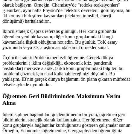
olarak bağlayın. Örneğin, Chemistry'de "redoks reaksiyonları"
işlenirken, aynı hafta Physics'de "elektrik devreleri" görülüyorsa, bu
iki konuyu birleştiren kavramları (elektron transferi, enerji
dönüşümü) haritalandırın.
İkincil strateji: Çapraz referans günlüğü. Her konu grubunda
öğrenilen yeni bir kavramı, diğer konu gruplarındaki hangi
kavramlarla ilişkili olduğunu not edin. Bu günlük, ToK essay
yazımında veya EE araştırmasında somut örnekler sunar.
Üçüncü strateji: Problem merkezli öğrenme. Gerçek dünya
problemlerini ( iklim değişikliği, ekonomik kriz, pandemik
hastalıklar) merkeze alarak, farklı konu gruplarındaki bilgileri bu
problemi çözmek için nasıl kullanabileceğinizi düşünün. Bu
yaklaşım, IB'nin gerçek dünya bağlamını ön plana çıkaran müfredat
felsefesiyle de uyumludur.
Öğretmen Geri Bildiriminden Maksimum Verim
Alma
İnterdisipliner bağlantıları güçlendirmenin bir yolu, öğretmen geri
bildirimlerini stratejik olarak kullanmaktır. Her öğretmene, diğer
konu gruplarıyla bağlantılar kurduğunuzu gösteren çalışmalar sunun.
Örneğin, Economics öğretmenine, Geography'den öğrendiğiniz