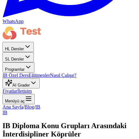
WhatsApp
HL Dersler
SL Dersler
Programlar
IB Özel Ders
Eğitmenler
Nasıl Çalışır?
AI Grader
Fiyatlar
İletişim
Menüyü aç
Ana Sayfa
/
Blog
/
IB
IB
IB Diploma Konu Grupları Arasındaki
İnterdisipliner Köprüler