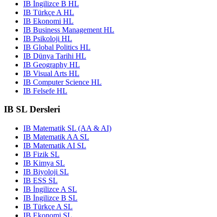
IB İngilizce B HL
IB Türkçe A HL
IB Ekonomi HL
IB Business Management HL
IB Psikoloji HL
IB Global Politics HL
IB Dünya Tarihi HL
IB Geography HL
IB Visual Arts HL
IB Computer Science HL
IB Felsefe HL
IB SL Dersleri
IB Matematik SL (AA & AI)
IB Matematik AA SL
IB Matematik AI SL
IB Fizik SL
IB Kimya SL
IB Biyoloji SL
IB ESS SL
IB İngilizce A SL
IB İngilizce B SL
IB Türkçe A SL
IB Ekonomi SL