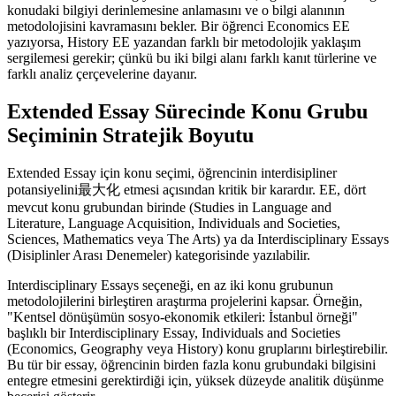
konudaki bilgiyi derinlemesine anlamasını ve o bilgi alanının
metodolojisini kavramasını bekler. Bir öğrenci Economics EE
yazıyorsa, History EE yazandan farklı bir metodolojik yaklaşım
sergilemesi gerekir; çünkü bu iki bilgi alanı farklı kanıt türlerine ve
farklı analiz çerçevelerine dayanır.
Extended Essay Sürecinde Konu Grubu
Seçiminin Stratejik Boyutu
Extended Essay için konu seçimi, öğrencinin interdisipliner
potansiyelini最大化 etmesi açısından kritik bir karardır. EE, dört
mevcut konu grubundan birinde (Studies in Language and
Literature, Language Acquisition, Individuals and Societies,
Sciences, Mathematics veya The Arts) ya da Interdisciplinary Essays
(Disiplinler Arası Denemeler) kategorisinde yazılabilir.
Interdisciplinary Essays seçeneği, en az iki konu grubunun
metodolojilerini birleştiren araştırma projelerini kapsar. Örneğin,
"Kentsel dönüşümün sosyo-ekonomik etkileri: İstanbul örneği"
başlıklı bir Interdisciplinary Essay, Individuals and Societies
(Economics, Geography veya History) konu gruplarını birleştirebilir.
Bu tür bir essay, öğrencinin birden fazla konu grubundaki bilgisini
entegre etmesini gerektirdiği için, yüksek düzeyde analitik düşünme