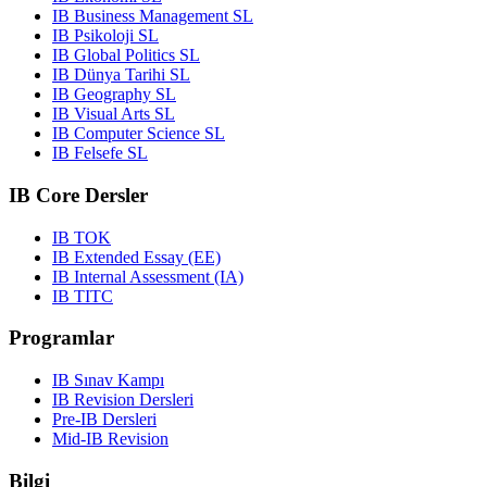
IB Business Management SL
IB Psikoloji SL
IB Global Politics SL
IB Dünya Tarihi SL
IB Geography SL
IB Visual Arts SL
IB Computer Science SL
IB Felsefe SL
IB Core Dersler
IB TOK
IB Extended Essay (EE)
IB Internal Assessment (IA)
IB TITC
Programlar
IB Sınav Kampı
IB Revision Dersleri
Pre-IB Dersleri
Mid-IB Revision
Bilgi