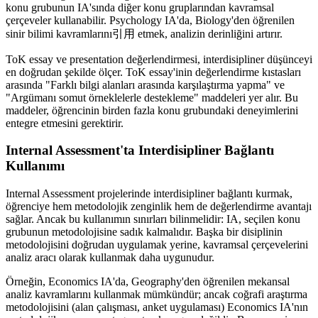
konu grubunun IA'sında diğer konu gruplarından kavramsal
çerçeveler kullanabilir. Psychology IA'da, Biology'den öğrenilen
sinir bilimi kavramlarını引用 etmek, analizin derinliğini artırır.
ToK essay ve presentation değerlendirmesi, interdisipliner düşünceyi
en doğrudan şekilde ölçer. ToK essay'inin değerlendirme kıstasları
arasında "Farklı bilgi alanları arasında karşılaştırma yapma" ve
"Argümanı somut örneklelerle destekleme" maddeleri yer alır. Bu
maddeler, öğrencinin birden fazla konu grubundaki deneyimlerini
entegre etmesini gerektirir.
Internal Assessment'ta Interdisipliner Bağlantı
Kullanımı
Internal Assessment projelerinde interdisipliner bağlantı kurmak,
öğrenciye hem metodolojik zenginlik hem de değerlendirme avantajı
sağlar. Ancak bu kullanımın sınırları bilinmelidir: IA, seçilen konu
grubunun metodolojisine sadık kalmalıdır. Başka bir disiplinin
metodolojisini doğrudan uygulamak yerine, kavramsal çerçevelerini
analiz aracı olarak kullanmak daha uygunudur.
Örneğin, Economics IA'da, Geography'den öğrenilen mekansal
analiz kavramlarını kullanmak mümkündür; ancak coğrafi araştırma
metodolojisini (alan çalışması, anket uygulaması) Economics IA'nın