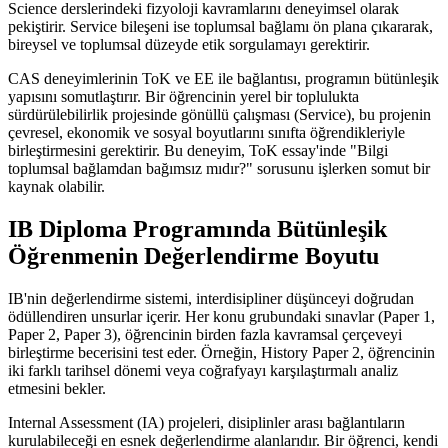
Science derslerindeki fizyoloji kavramlarını deneyimsel olarak
pekiştirir. Service bileşeni ise toplumsal bağlamı ön plana çıkararak,
bireysel ve toplumsal düzeyde etik sorgulamayı gerektirir.
CAS deneyimlerinin ToK ve EE ile bağlantısı, programın bütünleşik
yapısını somutlaştırır. Bir öğrencinin yerel bir toplulukta
sürdürülebilirlik projesinde gönüllü çalışması (Service), bu projenin
çevresel, ekonomik ve sosyal boyutlarını sınıfta öğrendikleriyle
birleştirmesini gerektirir. Bu deneyim, ToK essay'inde "Bilgi
toplumsal bağlamdan bağımsız mıdır?" sorusunu işlerken somut bir
kaynak olabilir.
IB Diploma Programında Bütünleşik
Öğrenmenin Değerlendirme Boyutu
IB'nin değerlendirme sistemi, interdisipliner düşünceyi doğrudan
ödüllendiren unsurlar içerir. Her konu grubundaki sınavlar (Paper 1,
Paper 2, Paper 3), öğrencinin birden fazla kavramsal çerçeveyi
birleştirme becerisini test eder. Örneğin, History Paper 2, öğrencinin
iki farklı tarihsel dönemi veya coğrafyayı karşılaştırmalı analiz
etmesini bekler.
Internal Assessment (IA) projeleri, disiplinler arası bağlantıların
kurulabileceği en esnek değerlendirme alanlarıdır. Bir öğrenci, kendi