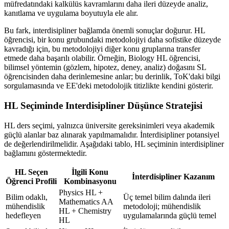
müfredatındaki kalkülüs kavramlarını daha ileri düzeyde analiz,
kanıtlama ve uygulama boyutuyla ele alır.
Bu fark, interdisipliner bağlamda önemli sonuçlar doğurur. HL
öğrencisi, bir konu grubundaki metodolojiyi daha sofistike düzeyde
kavradığı için, bu metodolojiyi diğer konu gruplarına transfer
etmede daha başarılı olabilir. Örneğin, Biology HL öğrencisi,
bilimsel yöntemin (gözlem, hipotez, deney, analiz) doğasını SL
öğrencisinden daha derinlemesine anlar; bu derinlik, ToK'daki bilgi
sorgulamasında ve EE'deki metodolojik titizlikte kendini gösterir.
HL Seçiminde Interdisipliner Düşünce Stratejisi
HL ders seçimi, yalnızca üniversite gereksinimleri veya akademik
güçlü alanlar baz alınarak yapılmamalıdır. İnterdisipliner potansiyel
de değerlendirilmelidir. Aşağıdaki tablo, HL seçiminin interdisipliner
bağlamını göstermektedir.
HL Seçen
İlgili Konu
İnterdisipliner Kazanım
Öğrenci Profili
Kombinasyonu
Physics HL +
Bilim odaklı,
Üç temel bilim dalında ileri
Mathematics AA
mühendislik
metodoloji; mühendislik
HL + Chemistry
hedefleyen
uygulamalarında güçlü temel
HL