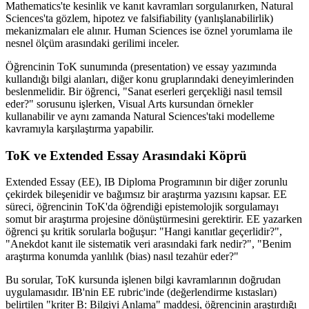
Mathematics'te kesinlik ve kanıt kavramları sorgulanırken, Natural
Sciences'ta gözlem, hipotez ve falsifiability (yanlışlanabilirlik)
mekanizmaları ele alınır. Human Sciences ise öznel yorumlama ile
nesnel ölçüm arasındaki gerilimi inceler.
Öğrencinin ToK sunumında (presentation) ve essay yazımında
kullandığı bilgi alanları, diğer konu gruplarındaki deneyimlerinden
beslenmelidir. Bir öğrenci, "Sanat eserleri gerçekliği nasıl temsil
eder?" sorusunu işlerken, Visual Arts kursundan örnekler
kullanabilir ve aynı zamanda Natural Sciences'taki modelleme
kavramıyla karşılaştırma yapabilir.
ToK ve Extended Essay Arasındaki Köprü
Extended Essay (EE), IB Diploma Programının bir diğer zorunlu
çekirdek bileşenidir ve bağımsız bir araştırma yazısını kapsar. EE
süreci, öğrencinin ToK'da öğrendiği epistemolojik sorgulamayı
somut bir araştırma projesine dönüştürmesini gerektirir. EE yazarken
öğrenci şu kritik sorularla boğuşur: "Hangi kanıtlar geçerlidir?",
"Anekdot kanıt ile sistematik veri arasındaki fark nedir?", "Benim
araştırma konumda yanlılık (bias) nasıl tezahür eder?"
Bu sorular, ToK kursunda işlenen bilgi kavramlarının doğrudan
uygulamasıdır. IB'nin EE rubric'inde (değerlendirme kıstasları)
belirtilen "kriter B: Bilgiyi Anlama" maddesi, öğrencinin araştırdığı