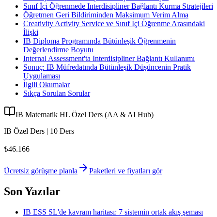
Sınıf İçi Öğrenmede Interdisipliner Bağlantı Kurma Stratejileri
Öğretmen Geri Bildiriminden Maksimum Verim Alma
Creativity Activity Service ve Sınıf İçi Öğrenme Arasındaki
İlişki
IB Diploma Programında Bütünleşik Öğrenmenin
Değerlendirme Boyutu
Internal Assessment'ta Interdisipliner Bağlantı Kullanımı
Sonuç: IB Müfredatında Bütünleşik Düşüncenin Pratik
Uygulaması
İlgili Okumalar
Sıkça Sorulan Sorular
IB Matematik HL Özel Ders (AA & AI Hub)
IB Özel Ders | 10 Ders
₺46.166
Ücretsiz görüşme planla
Paketleri ve fiyatları gör
Son Yazılar
IB ESS SL'de kavram haritası: 7 sistemin ortak akış şeması