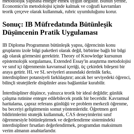
metodolojik yapısına entegre etmek uygun değildir. Bunun yerine,
Economics'in metodolojisi içinde kalmak ve coğrafi kavramları
teorik çerçeve olarak kullanmak, rubric uyumluluğunu korur.
Sonuç: IB Müfredatında Bütünleşik
Düşüncenin Pratik Uygulaması
IB Diploma Programının bütünleşik yapısı, öğrencinin konu
gruplarını izole bilgi paketleri olarak değil, birbirine bağlı bir bilgi
ağı olarak görmesini gerektirir. Theory of Knowledge kursunun
epistemolojik sorgulaması, Extended Essay'in araştırma metodolojisi
ve sınıf içi öğrenmenin kavramsal içeriği, üç çekirdek bileşeni bir
araya getirir. HL ve SL seviyeleri arasındaki derinlik farkı,
interdisipliner potansiyeli farklılaştırır; ancak her seviyedeki öğrenci,
bilinçli stratejilerle disiplinler arası bağlantılar kurabilir.
İnterdisipliner düşünce, yalnızca teorik bir ideal değildir; günlük
çalışma rutinine entegre edilebilecek pratik bir beceridir. Kavramsal
haritalama, çapraz referans günlüğü ve problem merkezli öğrenme,
bu beceriyi geliştirmenin somut yöntemleridir. Öğretmen geri
bildirimlerini stratejik kullanmak, CAS deneyimlerini sınıf
öğrenmesiyle bütünleştirmek ve değerlendirme sistemindeki
interdisipliner fırsatları değerlendirmek, programdan maksimum
verim almanın anahtarlarıdır.