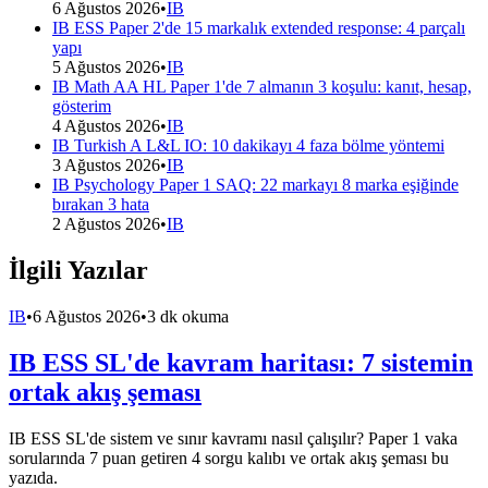
6 Ağustos 2026
•
IB
IB ESS Paper 2'de 15 markalık extended response: 4 parçalı
yapı
5 Ağustos 2026
•
IB
IB Math AA HL Paper 1'de 7 almanın 3 koşulu: kanıt, hesap,
gösterim
4 Ağustos 2026
•
IB
IB Turkish A L&L IO: 10 dakikayı 4 faza bölme yöntemi
3 Ağustos 2026
•
IB
IB Psychology Paper 1 SAQ: 22 markayı 8 marka eşiğinde
bırakan 3 hata
2 Ağustos 2026
•
IB
İlgili Yazılar
IB
•
6 Ağustos 2026
•
3 dk okuma
IB ESS SL'de kavram haritası: 7 sistemin
ortak akış şeması
IB ESS SL'de sistem ve sınır kavramı nasıl çalışılır? Paper 1 vaka
sorularında 7 puan getiren 4 sorgu kalıbı ve ortak akış şeması bu
yazıda.