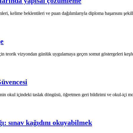
tlarında yapısal çözümleme
leri, kelime beklentileri ve puan dağılımlarıyla diploma başarısını şekil
ge
çin teorik vizyondan günlük uygulamaya geçen somut göstergeleri keşfedi
Güvencesi
n okul içindeki taslak döngüsü, öğretmen geri bildirimi ve okul-içi m
ı: sınav kağıdını okuyabilmek