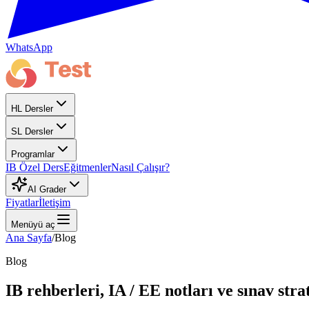
WhatsApp
HL Dersler
SL Dersler
Programlar
IB Özel Ders
Eğitmenler
Nasıl Çalışır?
AI Grader
Fiyatlar
İletişim
Menüyü aç
Ana Sayfa
/
Blog
Blog
IB rehberleri, IA / EE notları ve sınav strat