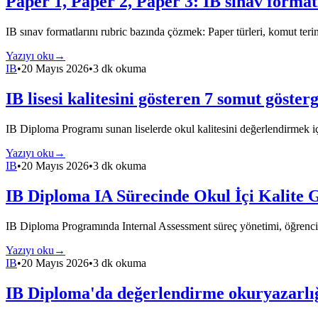
Paper 1, Paper 2, Paper 3: IB sınav forma
IB sınav formatlarını rubric bazında çözmek: Paper türleri, komut terim
Yazıyı oku
→
IB
•
20 Mayıs 2026
•
3 dk okuma
IB lisesi kalitesini gösteren 7 somut göster
IB Diploma Programı sunan liselerde okul kalitesini değerlendirmek i
Yazıyı oku
→
IB
•
20 Mayıs 2026
•
3 dk okuma
IB Diploma IA Sürecinde Okul İçi Kalite 
IB Diploma Programında Internal Assessment süreç yönetimi, öğrencini
Yazıyı oku
→
IB
•
20 Mayıs 2026
•
3 dk okuma
IB Diploma'da değerlendirme okuryazarlığ