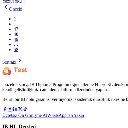
Yazıyı oku
→
Önceki
1
…
47
48
49
…
58
Sonraki
ibozelders.org, IB Diploma Programı öğrencilerine HL ve SL derslerin
kendi geliştirdiğimiz canlı ders platformu üzerinden yapılır.
Belirli bir IB notu garantisi vermiyoruz; akademik dürüstlük ilkesine b
Ücretsiz Ön Görüşme Al
WhatsApp'tan Yazın
IB HL Dersleri