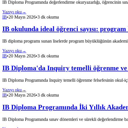
IB Diploma Programında değerlendirme okuryazarlığı, öğrencinin sınav 
Yazıyı oku
→
IB
•
20 Mayıs 2026
•
3 dk okuma
IB okulunda ideal öğrenci sayısı: program
IB diploma programı sunan liselerde program büyüklüğünün akademik çık
Yazıyı oku
→
IB
•
20 Mayıs 2026
•
3 dk okuma
IB Diploma'da Inquiry temelli öğrenme ve 
IB Diploma Programında Inquiry temelli öğrenme felsefesinin okul-içi u
Yazıyı oku
→
IB
•
20 Mayıs 2026
•
3 dk okuma
IB Diploma Programında İki Yıllık Akad
IB Diploma Programında sınav dönemleri ve sürekli değerlendirme baskı