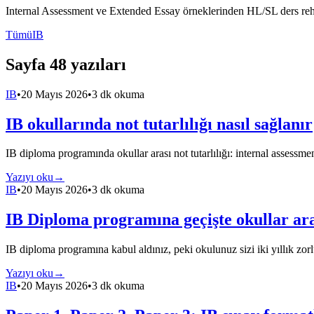
Internal Assessment ve Extended Essay örneklerinden HL/SL ders rehbe
Tümü
IB
Sayfa 48 yazıları
IB
•
20 Mayıs 2026
•
3 dk okuma
IB okullarında not tutarlılığı nasıl sağlanır
IB diploma programında okullar arası not tutarlılığı: internal assessme
Yazıyı oku
→
IB
•
20 Mayıs 2026
•
3 dk okuma
IB Diploma programına geçişte okullar aras
IB diploma programına kabul aldınız, peki okulunuz sizi iki yıllık zo
Yazıyı oku
→
IB
•
20 Mayıs 2026
•
3 dk okuma