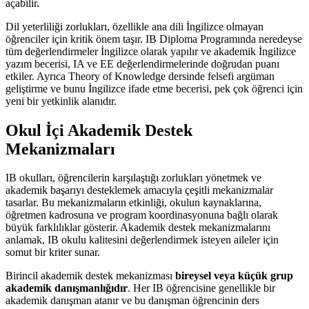
açabilir.
Dil yeterliliği zorlukları, özellikle ana dili İngilizce olmayan
öğrenciler için kritik önem taşır. IB Diploma Programında neredeyse
tüm değerlendirmeler İngilizce olarak yapılır ve akademik İngilizce
yazım becerisi, IA ve EE değerlendirmelerinde doğrudan puanı
etkiler. Ayrıca Theory of Knowledge dersinde felsefi argüman
geliştirme ve bunu İngilizce ifade etme becerisi, pek çok öğrenci için
yeni bir yetkinlik alanıdır.
Okul İçi Akademik Destek
Mekanizmaları
IB okulları, öğrencilerin karşılaştığı zorlukları yönetmek ve
akademik başarıyı desteklemek amacıyla çeşitli mekanizmalar
tasarlar. Bu mekanizmaların etkinliği, okulun kaynaklarına,
öğretmen kadrosuna ve program koordinasyonuna bağlı olarak
büyük farklılıklar gösterir. Akademik destek mekanizmalarını
anlamak, IB okulu kalitesini değerlendirmek isteyen aileler için
somut bir kriter sunar.
Birincil akademik destek mekanizması
bireysel veya küçük grup
akademik danışmanlığıdır
. Her IB öğrencisine genellikle bir
akademik danışman atanır ve bu danışman öğrencinin ders