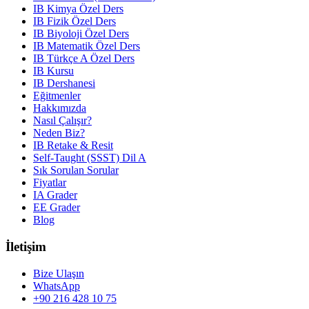
IB Kimya Özel Ders
IB Fizik Özel Ders
IB Biyoloji Özel Ders
IB Matematik Özel Ders
IB Türkçe A Özel Ders
IB Kursu
IB Dershanesi
Eğitmenler
Hakkımızda
Nasıl Çalışır?
Neden Biz?
IB Retake & Resit
Self-Taught (SSST) Dil A
Sık Sorulan Sorular
Fiyatlar
IA Grader
EE Grader
Blog
İletişim
Bize Ulaşın
WhatsApp
+90 216 428 10 75