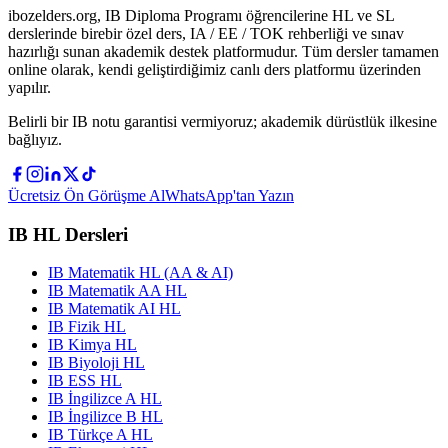
ibozelders.org, IB Diploma Programı öğrencilerine HL ve SL
derslerinde birebir özel ders, IA / EE / TOK rehberliği ve sınav
hazırlığı sunan akademik destek platformudur. Tüm dersler tamamen
online olarak, kendi geliştirdiğimiz canlı ders platformu üzerinden
yapılır.
Belirli bir IB notu garantisi vermiyoruz; akademik dürüstlük ilkesine
bağlıyız.
Ücretsiz Ön Görüşme Al
WhatsApp'tan Yazın
IB HL Dersleri
IB Matematik HL (AA & AI)
IB Matematik AA HL
IB Matematik AI HL
IB Fizik HL
IB Kimya HL
IB Biyoloji HL
IB ESS HL
IB İngilizce A HL
IB İngilizce B HL
IB Türkçe A HL