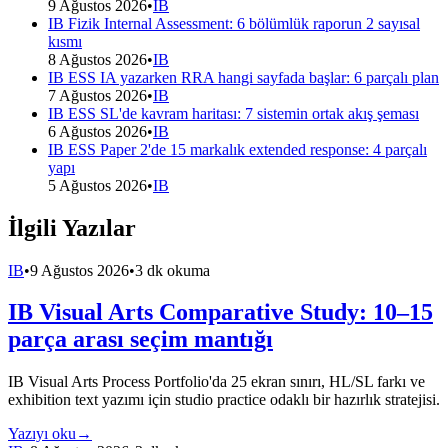
9 Ağustos 2026
•
IB
IB Fizik Internal Assessment: 6 bölümlük raporun 2 sayısal
kısmı
8 Ağustos 2026
•
IB
IB ESS IA yazarken RRA hangi sayfada başlar: 6 parçalı plan
7 Ağustos 2026
•
IB
IB ESS SL'de kavram haritası: 7 sistemin ortak akış şeması
6 Ağustos 2026
•
IB
IB ESS Paper 2'de 15 markalık extended response: 4 parçalı
yapı
5 Ağustos 2026
•
IB
İlgili Yazılar
IB
•
9 Ağustos 2026
•
3 dk okuma
IB Visual Arts Comparative Study: 10–15
parça arası seçim mantığı
IB Visual Arts Process Portfolio'da 25 ekran sınırı, HL/SL farkı ve
exhibition text yazımı için studio practice odaklı bir hazırlık stratejisi.
Yazıyı oku
→