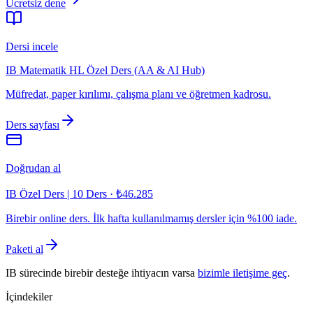
Ücretsiz dene
Dersi incele
IB Matematik HL Özel Ders (AA & AI Hub)
Müfredat, paper kırılımı, çalışma planı ve öğretmen kadrosu.
Ders sayfası
Doğrudan al
IB Özel Ders | 10 Ders
·
₺46.285
Birebir online ders. İlk hafta kullanılmamış dersler için %100 iade.
Paketi al
IB sürecinde birebir desteğe ihtiyacın varsa
bizimle iletişime geç
.
İçindekiler