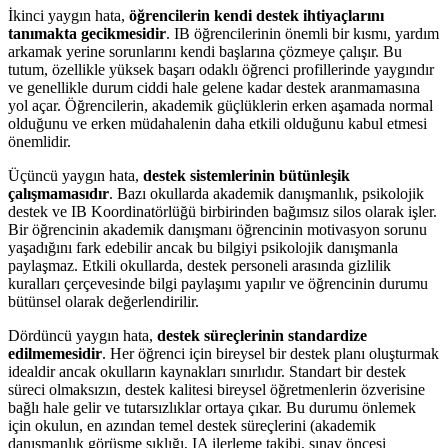
İkinci yaygın hata,
öğrencilerin kendi destek ihtiyaçlarını
tanımakta gecikmesidir
. IB öğrencilerinin önemli bir kısmı, yardım
arkamak yerine sorunlarını kendi başlarına çözmeye çalışır. Bu
tutum, özellikle yüksek başarı odaklı öğrenci profillerinde yaygındır
ve genellikle durum ciddi hale gelene kadar destek aranmamasına
yol açar. Öğrencilerin, akademik güçlüklerin erken aşamada normal
olduğunu ve erken müdahalenin daha etkili olduğunu kabul etmesi
önemlidir.
Üçüncü yaygın hata,
destek sistemlerinin bütünleşik
çalışmamasıdır
. Bazı okullarda akademik danışmanlık, psikolojik
destek ve IB Koordinatörlüğü birbirinden bağımsız silos olarak işler.
Bir öğrencinin akademik danışmanı öğrencinin motivasyon sorunu
yaşadığını fark edebilir ancak bu bilgiyi psikolojik danışmanla
paylaşmaz. Etkili okullarda, destek personeli arasında gizlilik
kuralları çerçevesinde bilgi paylaşımı yapılır ve öğrencinin durumu
bütünsel olarak değerlendirilir.
Dördüncü yaygın hata,
destek süreçlerinin standardize
edilmemesidir
. Her öğrenci için bireysel bir destek planı oluşturmak
idealdir ancak okulların kaynakları sınırlıdır. Standart bir destek
süreci olmaksızın, destek kalitesi bireysel öğretmenlerin özverisine
bağlı hale gelir ve tutarsızlıklar ortaya çıkar. Bu durumu önlemek
için okulun, en azından temel destek süreçlerini (akademik
danışmanlık görüşme sıklığı, IA ilerleme takibi, sınav öncesi