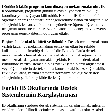
Dördüncü faktör
program koordinasyon mekanizmalarıdır
. IB
Koordinatörü, programın günlük işleyişini yöneten ve okul içi
koordinasyonu sağlayan kilit roldür. Etkili bir IB Koordinatörü,
öğretmenler arasında tutarlı bir değerlendirme standardı oluşturur, IA
süreçlerini izler, sınav dönemlerini yönetir ve öğrenci-öğretmen-veli
iletişimini koordine eder. IB Koordinatörünün deneyimi ve özverisi,
programın genel kalitesini doğrudan etkiler.
Beşinci faktör
okul kültürü ve iklimidir
. Destek mekanizmalarının
varlığı kadar, bu mekanizmaların gerçekten etkin bir şekilde
kullanılıp kullanılmadığı da önemlidir. Bazı okullarda destek
mekanizmaları formal olarak mevcut olabilir ancak öğrenciler bu
mekanizmalardan yararlanmaktan çekinir. Bunun nedeni, okul
kültüründe yardım istemenin bir zayıflık işareti olarak algılanması
veya öğretmenlerin destek sunma konusundaki isteksizliği olabilir.
Etkili okullarda, yardım aramanın normalize edildiği ve destek
süreçlerinin şeffaf bir şekilde ilerlediği bir okul iklimi bulunur.
Farklı IB Okullarında Destek
Sistemlerinin Karşılaştırması
IB okullarının sunduğu destek sistemlerini karşılaştırmak, ailelerin
ve öğrencilerin bilinçli seçimler yapmasına yardımcı olur. Aşağıdaki