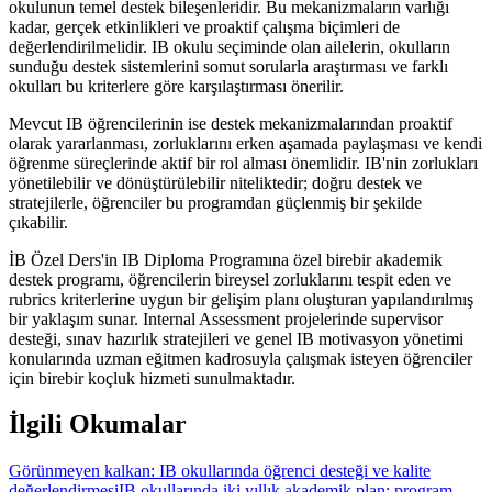
okulunun temel destek bileşenleridir. Bu mekanizmaların varlığı
kadar, gerçek etkinlikleri ve proaktif çalışma biçimleri de
değerlendirilmelidir. IB okulu seçiminde olan ailelerin, okulların
sunduğu destek sistemlerini somut sorularla araştırması ve farklı
okulları bu kriterlere göre karşılaştırması önerilir.
Mevcut IB öğrencilerinin ise destek mekanizmalarından proaktif
olarak yararlanması, zorluklarını erken aşamada paylaşması ve kendi
öğrenme süreçlerinde aktif bir rol alması önemlidir. IB'nin zorlukları
yönetilebilir ve dönüştürülebilir niteliktedir; doğru destek ve
stratejilerle, öğrenciler bu programdan güçlenmiş bir şekilde
çıkabilir.
İB Özel Ders'in IB Diploma Programına özel birebir akademik
destek programı, öğrencilerin bireysel zorluklarını tespit eden ve
rubrics kriterlerine uygun bir gelişim planı oluşturan yapılandırılmış
bir yaklaşım sunar. Internal Assessment projelerinde supervisor
desteği, sınav hazırlık stratejileri ve genel IB motivasyon yönetimi
konularında uzman eğitmen kadrosuyla çalışmak isteyen öğrenciler
için birebir koçluk hizmeti sunulmaktadır.
İlgili Okumalar
Görünmeyen kalkan: IB okullarında öğrenci desteği ve kalite
değerlendirmesi
IB okullarında iki yıllık akademik plan: program