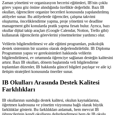
Zaman yönetimi ve organizasyon becerisi eğitimleri, IB'nin çoklu
görev yapısı göz önüne alındığında özellikle değerlidir. Bazı IB
okulları, öğrencilere organize becerileri konusunda yapılandırılmış
atölyeler sunar. Bu atölyelerde öğrenciler, çalışma takvimi
oluşturma, önceliklendirme yapma, proje yönetimi ve deadline
management gibi konularda pratik yapma fırsatı bulur. Ayrıca, bazı
okullar dijital takip araçları (Google Calendar, Notion, Trello gibi)
kullanarak öğrencilerin görevlerini yönetmelerine yardımcı olur.
Velilerin bilgilendirilmesi ve aile eğitimi programları, psikolojik
destek sisteminin bir uzantısı olarak değerlendirilebilir. IB Diploma
Programının yapısı ve gereksinimleri hakkında velilerin
bilgilendirilmesi, ev ortamında öğrenciye sağlanan desteğin kalitesini
artırır. Bazı IB okulları, dönem başlarında veli bilgilendirme
toplantıları düzenler, IB hakkında güncel bilgileri paylaşır ve aile içi
iletişim stratejileri konusunda öneriler sunar.
IB Okulları Arasında Destek Kalitesi
Farklılıkları
IB okullarının sunduğu destek kalitesi, okulun kaynaklarına,
öğretmen kadrosuna ve yönetim vizyonuna bağlı olarak büyük
farklılıklar gösterir. Bu farklılıkları anlamak, hem mevcut IB
öğrencilerinin kendi okullarını değerlendirmesi hem de IB okulu