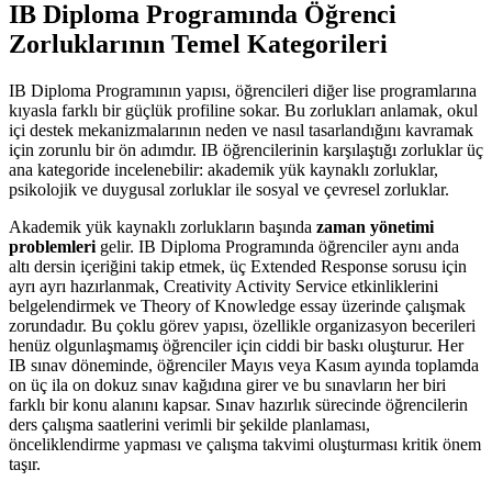
IB Diploma Programında Öğrenci
Zorluklarının Temel Kategorileri
IB Diploma Programının yapısı, öğrencileri diğer lise programlarına
kıyasla farklı bir güçlük profiline sokar. Bu zorlukları anlamak, okul
içi destek mekanizmalarının neden ve nasıl tasarlandığını kavramak
için zorunlu bir ön adımdır. IB öğrencilerinin karşılaştığı zorluklar üç
ana kategoride incelenebilir: akademik yük kaynaklı zorluklar,
psikolojik ve duygusal zorluklar ile sosyal ve çevresel zorluklar.
Akademik yük kaynaklı zorlukların başında
zaman yönetimi
problemleri
gelir. IB Diploma Programında öğrenciler aynı anda
altı dersin içeriğini takip etmek, üç Extended Response sorusu için
ayrı ayrı hazırlanmak, Creativity Activity Service etkinliklerini
belgelendirmek ve Theory of Knowledge essay üzerinde çalışmak
zorundadır. Bu çoklu görev yapısı, özellikle organizasyon becerileri
henüz olgunlaşmamış öğrenciler için ciddi bir baskı oluşturur. Her
IB sınav döneminde, öğrenciler Mayıs veya Kasım ayında toplamda
on üç ila on dokuz sınav kağıdına girer ve bu sınavların her biri
farklı bir konu alanını kapsar. Sınav hazırlık sürecinde öğrencilerin
ders çalışma saatlerini verimli bir şekilde planlaması,
önceliklendirme yapması ve çalışma takvimi oluşturması kritik önem
taşır.