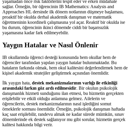
yaşamadan önce risk faktörlerini tespit eder ve erken müdahale
sağlar. Örneğin, bir öğrencinin IB Mathematics: Analysis and
Approaches HL dersinde ilk dönem notlarının düşmeye başlaması,
proaktif bir okulda derhal akademik danışman ve matematik
öğretmeninin koordineli çalışmasına yol açar. Reaktif bir okulda ise
bu durum, öğrencinin ikinci dönemde ciddi bir başarısızlık
yaşamasına kadar fark edilmeyebilir.
Yaygın Hatalar ve Nasıl Önlenir
IB okullarında öğrenci desteği konusunda hem okullar hem de
öğrenciler tarafından yapılan yaygın hatalar bulunmaktadır. Bu
hataların farkında olmak, hem okul kalitesini değerlendirmek hem de
kişisel akademik stratejiler geliştirmek açısından önemlidir.
İlk yaygın hata,
destek mekanizmalarının varlığı ile etkinliği
arasındaki farkın göz ardı edilmesidir
. Bir okulun psikolojik
danışmanlık hizmeti sunduğunu ilan etmesi, bu hizmetin gerçekten
erişilebilir ve etkili olduğu anlamına gelmez. Ailelerin ve
öğrencilerin, destek mekanizmalarının nasıl işlediğini somut
örneklerle sorması önemlidir. Örneğin, psikolojik danışman haftada
kaç saat erişilebilir, randevu almak ne kadar sürede mümkün, sınav
dönemlerinde ek destek sağlanıyor mu gibi sorular, hizmetin gerçek
kalitesi hakkında bilgi verir.