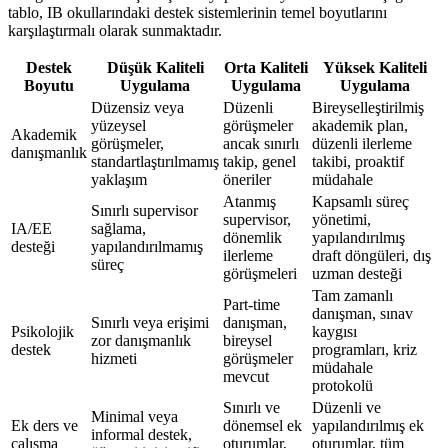
tablo, IB okullarındaki destek sistemlerinin temel boyutlarını
karşılaştırmalı olarak sunmaktadır.
Destek
Düşük Kaliteli
Orta Kaliteli
Yüksek Kaliteli
Boyutu
Uygulama
Uygulama
Uygulama
Düzensiz veya
Düzenli
Bireyselleştirilmiş
yüzeysel
görüşmeler
akademik plan,
Akademik
görüşmeler,
ancak sınırlı
düzenli ilerleme
danışmanlık
standartlaştırılmamış
takip, genel
takibi, proaktif
yaklaşım
öneriler
müdahale
Atanmış
Kapsamlı süreç
Sınırlı supervisor
supervisor,
yönetimi,
IA/EE
sağlama,
dönemlik
yapılandırılmış
desteği
yapılandırılmamış
ilerleme
draft döngüleri, dış
süreç
görüşmeleri
uzman desteği
Tam zamanlı
Part-time
danışman, sınav
Sınırlı veya erişimi
danışman,
Psikolojik
kaygısı
zor danışmanlık
bireysel
destek
programları, kriz
hizmeti
görüşmeler
müdahale
mevcut
protokolü
Sınırlı ve
Düzenli ve
Minimal veya
Ek ders ve
dönemsel ek
yapılandırılmış ek
informal destek,
çalışma
oturumlar,
oturumlar, tüm