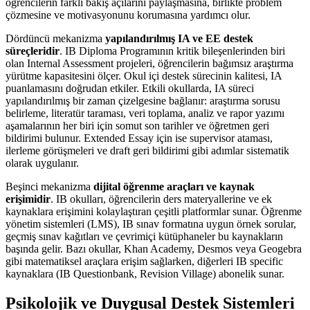
öğrencilerin farklı bakış açılarını paylaşmasına, birlikte problem
çözmesine ve motivasyonunu korumasına yardımcı olur.
Dördüncü mekanizma
yapılandırılmış IA ve EE destek
süreçleridir
. IB Diploma Programının kritik bileşenlerinden biri
olan Internal Assessment projeleri, öğrencilerin bağımsız araştırma
yürütme kapasitesini ölçer. Okul içi destek sürecinin kalitesi, IA
puanlamasını doğrudan etkiler. Etkili okullarda, IA süreci
yapılandırılmış bir zaman çizelgesine bağlanır: araştırma sorusu
belirleme, literatür taraması, veri toplama, analiz ve rapor yazımı
aşamalarının her biri için somut son tarihler ve öğretmen geri
bildirimi bulunur. Extended Essay için ise supervisor ataması,
ilerleme görüşmeleri ve draft geri bildirimi gibi adımlar sistematik
olarak uygulanır.
Beşinci mekanizma
dijital öğrenme araçları ve kaynak
erişimidir
. IB okulları, öğrencilerin ders materyallerine ve ek
kaynaklara erişimini kolaylaştıran çeşitli platformlar sunar. Öğrenme
yönetim sistemleri (LMS), IB sınav formatına uygun örnek sorular,
geçmiş sınav kağıtları ve çevrimiçi kütüphaneler bu kaynakların
başında gelir. Bazı okullar, Khan Academy, Desmos veya Geogebra
gibi matematiksel araçlara erişim sağlarken, diğerleri IB specific
kaynaklara (IB Questionbank, Revision Village) abonelik sunar.
Psikolojik ve Duygusal Destek Sistemleri