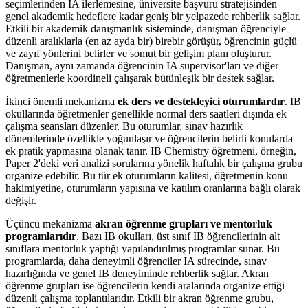
seçimlerinden IA ilerlemesine, üniversite başvuru stratejisinden
genel akademik hedeflere kadar geniş bir yelpazede rehberlik sağlar.
Etkili bir akademik danışmanlık sisteminde, danışman öğrenciyle
düzenli aralıklarla (en az ayda bir) birebir görüşür, öğrencinin güçlü
ve zayıf yönlerini belirler ve somut bir gelişim planı oluşturur.
Danışman, aynı zamanda öğrencinin IA supervisor'ları ve diğer
öğretmenlerle koordineli çalışarak bütünleşik bir destek sağlar.
İkinci önemli mekanizma
ek ders ve destekleyici oturumlardır
. IB
okullarında öğretmenler genellikle normal ders saatleri dışında ek
çalışma seansları düzenler. Bu oturumlar, sınav hazırlık
dönemlerinde özellikle yoğunlaşır ve öğrencilerin belirli konularda
ek pratik yapmasına olanak tanır. IB Chemistry öğretmeni, örneğin,
Paper 2'deki veri analizi sorularına yönelik haftalık bir çalışma grubu
organize edebilir. Bu tür ek oturumların kalitesi, öğretmenin konu
hakimiyetine, oturumların yapısına ve katılım oranlarına bağlı olarak
değişir.
Üçüncü mekanizma
akran öğrenme grupları ve mentorluk
programlarıdır
. Bazı IB okulları, üst sınıf IB öğrencilerinin alt
sınıflara mentorluk yaptığı yapılandırılmış programlar sunar. Bu
programlarda, daha deneyimli öğrenciler IA sürecinde, sınav
hazırlığında ve genel IB deneyiminde rehberlik sağlar. Akran
öğrenme grupları ise öğrencilerin kendi aralarında organize ettiği
düzenli çalışma toplantılarıdır. Etkili bir akran öğrenme grubu,