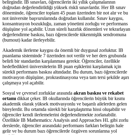
belirgindir. IB sınavları, öğrencilerin iki yıllık çalışmalarının
doğrudan değerlendirildiği yüksek riskli sınavlardır. Her IB sınav
döneminde, öğrenciler toplam 45 puan üzerinden bir not alır ve bu
not üniversite başvurularında doğrudan kullanılır. Sınav kaygısı,
konsantrasyon bozukluğu, zaman yönetimi zorluğu ve performans
düşüşüne yol açabilir. Uzun süreli hazırlık dönemleri ve tekrarlayan
değerlendirme baskısı, bazı öğrencilerde tükenmişlik sendromuna
(burnout) kadar ilerleyebilir.
Akademik ilerleme kaygısı da önemli bir duygusal zorluktur. IB
puanlama sisteminde 7 üzerinden not verilir ve her ders grubunda
belirli bir standardın karşılanması gerekir. Öğrenciler, özellikle
hedefledikleri üniversitelerin IB puan eşiklerini karşılamak için
sürekli performans baskısı altındadır. Bu durum, bazı öğrencilerde
motivasyon düşüşüne, prokrastinasyona veya tam tersi şekilde aşırı
çalışmaya yol açabilir.
Sosyal ve çevresel zorluklar arasında
akran baskısı ve rekabet
ortamı
dikkat çeker. IB okullarında öğrencilerin büyük bir kısmı
akademik olarak yüksek motivasyonlu ve başarılı ailelerden gelen
bireylerdir. Bu ortamda sürekli bir karşılaştırma hissi oluşabilir ve
öğrenciler kendi ilerlemelerini değerlendirmekte zorlanabilir.
Özellikle IB Mathematics: Analysis and Approaches HL gibi zorlu
derslerde, öğrenciler arasındaki performans farkları belirgin hale
gelir ve bu durum bazı öğrencilerde özgüven sorunlarına yol