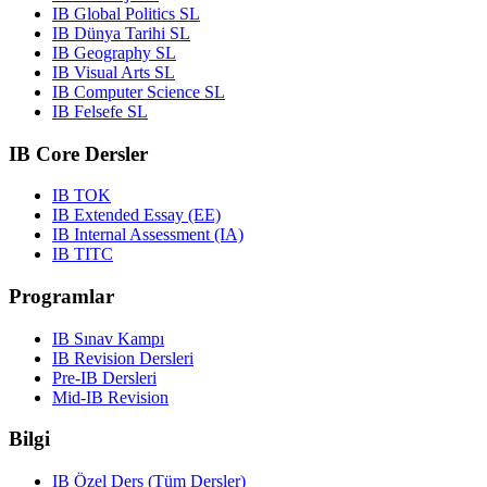
IB Global Politics SL
IB Dünya Tarihi SL
IB Geography SL
IB Visual Arts SL
IB Computer Science SL
IB Felsefe SL
IB Core Dersler
IB TOK
IB Extended Essay (EE)
IB Internal Assessment (IA)
IB TITC
Programlar
IB Sınav Kampı
IB Revision Dersleri
Pre-IB Dersleri
Mid-IB Revision
Bilgi
IB Özel Ders (Tüm Dersler)