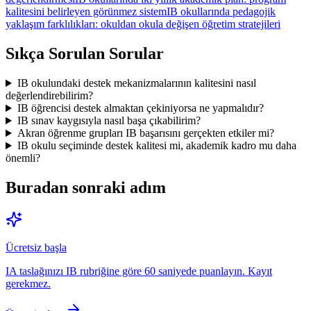
kalitesini belirleyen görünmez sistem
IB okullarında pedagojik
yaklaşım farklılıkları: okuldan okula değişen öğretim stratejileri
Sıkça Sorulan Sorular
IB okulundaki destek mekanizmalarının kalitesini nasıl
değerlendirebilirim?
IB öğrencisi destek almaktan çekiniyorsa ne yapmalıdır?
IB sınav kaygısıyla nasıl başa çıkabilirim?
Akran öğrenme grupları IB başarısını gerçekten etkiler mi?
IB okulu seçiminde destek kalitesi mi, akademik kadro mu daha
önemli?
Buradan sonraki adım
Ücretsiz başla
IA taslağınızı IB rubriğine göre 60 saniyede puanlayın. Kayıt
gerekmez.