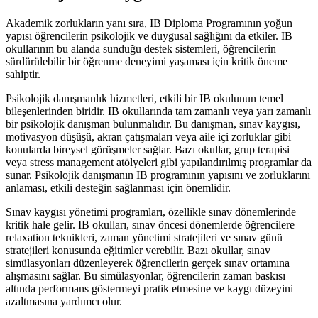
Akademik zorlukların yanı sıra, IB Diploma Programının yoğun
yapısı öğrencilerin psikolojik ve duygusal sağlığını da etkiler. IB
okullarının bu alanda sunduğu destek sistemleri, öğrencilerin
sürdürülebilir bir öğrenme deneyimi yaşaması için kritik öneme
sahiptir.
Psikolojik danışmanlık hizmetleri, etkili bir IB okulunun temel
bileşenlerinden biridir. IB okullarında tam zamanlı veya yarı zamanlı
bir psikolojik danışman bulunmalıdır. Bu danışman, sınav kaygısı,
motivasyon düşüşü, akran çatışmaları veya aile içi zorluklar gibi
konularda bireysel görüşmeler sağlar. Bazı okullar, grup terapisi
veya stress management atölyeleri gibi yapılandırılmış programlar da
sunar. Psikolojik danışmanın IB programının yapısını ve zorluklarını
anlaması, etkili desteğin sağlanması için önemlidir.
Sınav kaygısı yönetimi programları, özellikle sınav dönemlerinde
kritik hale gelir. IB okulları, sınav öncesi dönemlerde öğrencilere
relaxation teknikleri, zaman yönetimi stratejileri ve sınav günü
stratejileri konusunda eğitimler verebilir. Bazı okullar, sınav
simülasyonları düzenleyerek öğrencilerin gerçek sınav ortamına
alışmasını sağlar. Bu simülasyonlar, öğrencilerin zaman baskısı
altında performans göstermeyi pratik etmesine ve kaygı düzeyini
azaltmasına yardımcı olur.