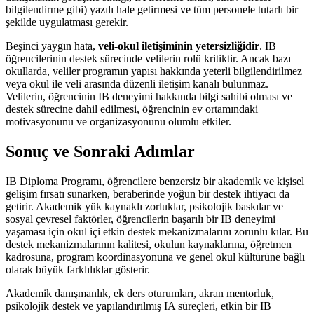
bilgilendirme gibi) yazılı hale getirmesi ve tüm personele tutarlı bir
şekilde uygulatması gerekir.
Beşinci yaygın hata,
veli-okul iletişiminin yetersizliğidir
. IB
öğrencilerinin destek sürecinde velilerin rolü kritiktir. Ancak bazı
okullarda, veliler programın yapısı hakkında yeterli bilgilendirilmez
veya okul ile veli arasında düzenli iletişim kanalı bulunmaz.
Velilerin, öğrencinin IB deneyimi hakkında bilgi sahibi olması ve
destek sürecine dahil edilmesi, öğrencinin ev ortamındaki
motivasyonunu ve organizasyonunu olumlu etkiler.
Sonuç ve Sonraki Adımlar
IB Diploma Programı, öğrencilere benzersiz bir akademik ve kişisel
gelişim fırsatı sunarken, beraberinde yoğun bir destek ihtiyacı da
getirir. Akademik yük kaynaklı zorluklar, psikolojik baskılar ve
sosyal çevresel faktörler, öğrencilerin başarılı bir IB deneyimi
yaşaması için okul içi etkin destek mekanizmalarını zorunlu kılar. Bu
destek mekanizmalarının kalitesi, okulun kaynaklarına, öğretmen
kadrosuna, program koordinasyonuna ve genel okul kültürüne bağlı
olarak büyük farklılıklar gösterir.
Akademik danışmanlık, ek ders oturumları, akran mentorluk,
psikolojik destek ve yapılandırılmış IA süreçleri, etkin bir IB