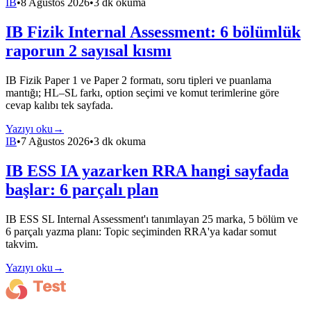
IB
•
8 Ağustos 2026
•
3 dk okuma
IB Fizik Internal Assessment: 6 bölümlük
raporun 2 sayısal kısmı
IB Fizik Paper 1 ve Paper 2 formatı, soru tipleri ve puanlama
mantığı; HL–SL farkı, option seçimi ve komut terimlerine göre
cevap kalıbı tek sayfada.
Yazıyı oku
→
IB
•
7 Ağustos 2026
•
3 dk okuma
IB ESS IA yazarken RRA hangi sayfada
başlar: 6 parçalı plan
IB ESS SL Internal Assessment'ı tanımlayan 25 marka, 5 bölüm ve
6 parçalı yazma planı: Topic seçiminden RRA'ya kadar somut
takvim.
Yazıyı oku
→