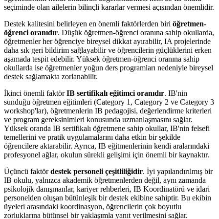
seçiminde olan ailelerin bilinçli kararlar vermesi açısından önemlidir.
Destek kalitesini belirleyen en önemli faktörlerden biri
öğretmen-
öğrenci oranıdır
. Düşük öğretmen-öğrenci oranına sahip okullarda,
öğretmenler her öğrenciye bireysel dikkat ayırabilir, IA projelerinde
daha sık geri bildirim sağlayabilir ve öğrencilerin güçlüklerini erken
aşamada tespit edebilir. Yüksek öğretmen-öğrenci oranına sahip
okullarda ise öğretmenler yoğun ders programları nedeniyle bireysel
destek sağlamakta zorlanabilir.
İkinci önemli faktör
IB sertifikalı eğitimci oranıdır
. IB'nin
sunduğu öğretmen eğitimleri (Category 1, Category 2 ve Category 3
workshop'lar), öğretmenlerin IB pedagojisi, değerlendirme kriterleri
ve program gereksinimleri konusunda uzmanlaşmasını sağlar.
Yüksek oranda IB sertifikalı öğretmene sahip okullar, IB'nin felsefi
temellerini ve pratik uygulamalarını daha etkin bir şekilde
öğrencilere aktarabilir. Ayrıca, IB eğitmenlerinin kendi aralarındaki
profesyonel ağlar, okulun sürekli gelişimi için önemli bir kaynaktır.
Üçüncü faktör
destek personeli çeşitliliğidir
. İyi yapılandırılmış bir
IB okulu, yalnızca akademik öğretmenlerden değil, aynı zamanda
psikolojik danışmanlar, kariyer rehberleri, IB Koordinatörü ve idari
personelden oluşan bütünleşik bir destek ekibine sahiptir. Bu ekibin
üyeleri arasındaki koordinasyon, öğrencilerin çok boyutlu
zorluklarına bütünsel bir yaklaşımla yanıt verilmesini sağlar.