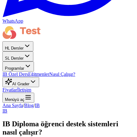
WhatsApp
HL Dersler
SL Dersler
Programlar
IB Özel Ders
Eğitmenler
Nasıl Çalışır?
AI Grader
Fiyatlar
İletişim
Menüyü aç
Ana Sayfa
/
Blog
/
IB
IB
IB Diploma öğrenci destek sistemleri
nasıl çalışır?