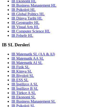
IB Ekonomi HL
IB Business Management HL
IB Psikoloji HL
IB Global Politics HL
IB Dünya Tarihi HL
IB Geography HL
IB Visual Arts HL
IB Computer Science HL
IB Felsefe HL
IB SL Dersleri
IB Matematik SL (AA & AI)
IB Matematik AA SL
IB Matematik AI SL
IB Fizik SL
IB Kimya SL
IB Biyoloji SL
IB ESS SL
IB İngilizce A SL
IB İngilizce B SL
IB Türkçe A SL
IB Ekonomi SL
IB Business Management SL
IB Psikoloji SL