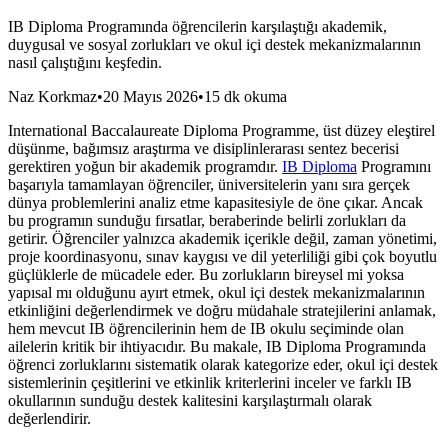
IB Diploma Programında öğrencilerin karşılaştığı akademik,
duygusal ve sosyal zorlukları ve okul içi destek mekanizmalarının
nasıl çalıştığını keşfedin.
Naz Korkmaz
•
20 Mayıs 2026
•
15 dk okuma
International Baccalaureate Diploma Programme, üst düzey eleştirel
düşünme, bağımsız araştırma ve disiplinlerarası sentez becerisi
gerektiren yoğun bir akademik programdır.
IB Diploma
Programını
başarıyla tamamlayan öğrenciler, üniversitelerin yanı sıra gerçek
dünya problemlerini analiz etme kapasitesiyle de öne çıkar. Ancak
bu programın sunduğu fırsatlar, beraberinde belirli zorlukları da
getirir. Öğrenciler yalnızca akademik içerikle değil, zaman yönetimi,
proje koordinasyonu, sınav kaygısı ve dil yeterliliği gibi çok boyutlu
güçlüklerle de mücadele eder. Bu zorlukların bireysel mi yoksa
yapısal mı olduğunu ayırt etmek, okul içi destek mekanizmalarının
etkinliğini değerlendirmek ve doğru müdahale stratejilerini anlamak,
hem mevcut IB öğrencilerinin hem de IB okulu seçiminde olan
ailelerin kritik bir ihtiyacıdır. Bu makale, IB Diploma Programında
öğrenci zorluklarını sistematik olarak kategorize eder, okul içi destek
sistemlerinin çeşitlerini ve etkinlik kriterlerini inceler ve farklı IB
okullarının sunduğu destek kalitesini karşılaştırmalı olarak
değerlendirir.