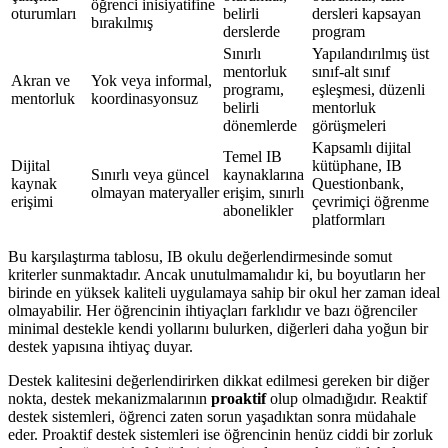
öğrenci inisiyatifine
oturumları
belirli
dersleri kapsayan
bırakılmış
derslerde
program
Sınırlı
Yapılandırılmış üst
mentorluk
sınıf-alt sınıf
Akran ve
Yok veya informal,
programı,
eşleşmesi, düzenli
mentorluk
koordinasyonsuz
belirli
mentorluk
dönemlerde
görüşmeleri
Kapsamlı dijital
Temel IB
Dijital
kütüphane, IB
Sınırlı veya güncel
kaynaklarına
kaynak
Questionbank,
olmayan materyaller
erişim, sınırlı
erişimi
çevrimiçi öğrenme
abonelikler
platformları
Bu karşılaştırma tablosu, IB okulu değerlendirmesinde somut
kriterler sunmaktadır. Ancak unutulmamalıdır ki, bu boyutların her
birinde en yüksek kaliteli uygulamaya sahip bir okul her zaman ideal
olmayabilir. Her öğrencinin ihtiyaçları farklıdır ve bazı öğrenciler
minimal destekle kendi yollarını bulurken, diğerleri daha yoğun bir
destek yapısına ihtiyaç duyar.
Destek kalitesini değerlendirirken dikkat edilmesi gereken bir diğer
nokta, destek mekanizmalarının
proaktif
olup olmadığıdır. Reaktif
destek sistemleri, öğrenci zaten sorun yaşadıktan sonra müdahale
eder. Proaktif destek sistemleri ise öğrencinin henüz ciddi bir zorluk