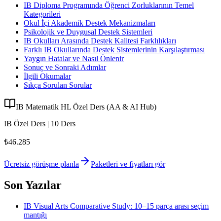
IB Diploma Programında Öğrenci Zorluklarının Temel
Kategorileri
Okul İçi Akademik Destek Mekanizmaları
Psikolojik ve Duygusal Destek Sistemleri
IB Okulları Arasında Destek Kalitesi Farklılıkları
Farklı IB Okullarında Destek Sistemlerinin Karşılaştırması
Yaygın Hatalar ve Nasıl Önlenir
Sonuç ve Sonraki Adımlar
İlgili Okumalar
Sıkça Sorulan Sorular
IB Matematik HL Özel Ders (AA & AI Hub)
IB Özel Ders | 10 Ders
₺46.285
Ücretsiz görüşme planla
Paketleri ve fiyatları gör
Son Yazılar
IB Visual Arts Comparative Study: 10–15 parça arası seçim
mantığı