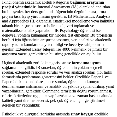
İkinci önemli akademik zorluk kategorisi
bağımsız araştırma
projesi yönetimidir
. Internal Assessment (IA) olarak adlandırılan
bu bileşenler, her ders grubunda öğrencinin özgün bir araştırma
projesi tasarlayıp yürütmesini gerektirir. IB Mathematics: Analysis
and Approaches HL öğrencisi, istatistiksel modelleme veya kalkülüs
tabanlı bir araştırma sorusu belirlemeli, veri toplamalı ve
matematiksel analiz yapmalıdır. IB Psychology öğrencisi ise
deneysel yöntem kullanarak bir hipotez test etmelidir. Bu projelerin
her biri için öğrencinin araştırma tasarımı, veri analizi ve akademik
rapor yazımı konularında yeterli bilgi ve beceriye sahip olması
gerekir. Extended Essay bileşeni ise 4000 kelimelik bağımsız bir
araştırma yazısı gerektirir ve bu süreç genellikle on ayı bulur.
Üçüncü akademik zorluk kategorisi
sınav formatına uyum
sağlama
ile ilgilidir. IB sınavları, öğrencilerin çoktan seçmeli
sorular, extended-response sorular ve veri analizi soruları gibi farklı
formatlarda performans göstermesini bekler. Özellikle Paper 1 ve
Paper 2'deki extended-response sorular, öğrencinin konuyu
derinlemesine anlamasını ve analitik bir şekilde yapılandırılmış yanıt
yazabilmesini gerektirir. Command term'lerin doğru yorumlanması,
rubrics kriterlerine uygun cevap hazırlama ve zaman baskısı altında
kaliteli yanıt üretme becerisi, pek çok öğrenci için geliştirilmesi
gereken bir yetkinliktir.
Psikolojik ve duygusal zorluklar arasında
sınav kaygısı
özellikle