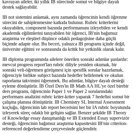
kavrayan aileler, iki yıllık IB sürecinde somut ve bilgiye dayalı
destek sağlayabilir.
IB not sistemini anlamak, aynı zamanda öğrencinin kendi öğrenme
sürecini de sahiplenmesine katkıda bulunur. Rubric kriterlerini
okuyabilen, component bazında performansını izleyebilen ve kendi
akademik eğilimlerini tanıyabilen bir öğrenci, IB'nin bağımsız
araştırma ve eleştirel düşünce odaklı pedagojisine daha güçlü
biçimde adapte olur. Bu beceri, yalnızca IB programı içinde değil,
üniversite eğitimi ve sonrasında da kritik bir yetkinlik olarak kalır.
IB diploma programında ailelere önerilen sonraki adımlar şunlardır:
mevcut progress report'ları rubric diliyle yeniden okumak, bir
sonraki veli-öğretmen görüşmesi için spesifik sorular hazırlamak,
öğrenciyle birlikte subject bazında hedefler belirlemek ve okulun
raporlama takvimini öğrenmek. Bu adımlar, bilgiye dayalı desteği
eyleme dönüştürür. İB Özel Ders'in IB Math AA HL'ye özel birebir
ders programı, öğrencinin Paper 1 ve Paper 2 sorularındaki
performans analizini rubric kriter-kriter yaparak 7 hedefini somut bir
çalışma planına dönüştürür. IB Chemistry SL Internal Assessment
koçluğu, öğrencinin lab report becerisini her bir IA rubric boyutunda
izleyerek süreç odaklı bir gelişim sağlar. Benzer şekilde IB Theory
of Knowledge essay danışmanlığı ve IB Extended Essay supervizör
desteği, öğrencinin bağımsız araştırma kapasitesini IB'nin criterion-
referenced değerlendirme çerçevesinde güçlendirir.