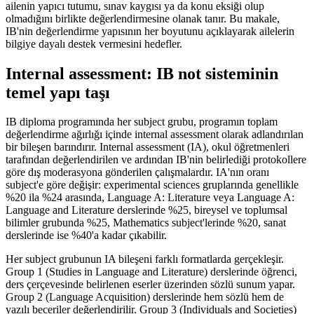
ailenin yapıcı tutumu, sınav kaygısı ya da konu eksiği olup
olmadığını birlikte değerlendirmesine olanak tanır. Bu makale,
IB'nin değerlendirme yapısının her boyutunu açıklayarak ailelerin
bilgiye dayalı destek vermesini hedefler.
Internal assessment: IB not sisteminin
temel yapı taşı
IB diploma programında her subject grubu, programın toplam
değerlendirme ağırlığı içinde internal assessment olarak adlandırılan
bir bileşen barındırır. Internal assessment (IA), okul öğretmenleri
tarafından değerlendirilen ve ardından IB'nin belirlediği protokollere
göre dış moderasyona gönderilen çalışmalardır. IA'nın oranı
subject'e göre değişir: experimental sciences gruplarında genellikle
%20 ila %24 arasında, Language A: Literature veya Language A:
Language and Literature derslerinde %25, bireysel ve toplumsal
bilimler grubunda %25, Mathematics subject'lerinde %20, sanat
derslerinde ise %40'a kadar çıkabilir.
Her subject grubunun IA bileşeni farklı formatlarda gerçekleşir.
Group 1 (Studies in Language and Literature) derslerinde öğrenci,
ders çerçevesinde belirlenen eserler üzerinden sözlü sunum yapar.
Group 2 (Language Acquisition) derslerinde hem sözlü hem de
yazılı beceriler değerlendirilir. Group 3 (Individuals and Societies)