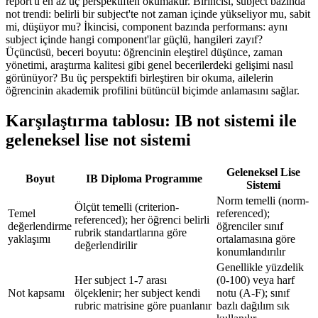
report'u en az üç perspektiften okumaktır. Birincisi, subject bazında
not trendi: belirli bir subject'te not zaman içinde yükseliyor mu, sabit
mi, düşüyor mu? İkincisi, component bazında performans: aynı
subject içinde hangi component'lar güçlü, hangileri zayıf?
Üçüncüsü, beceri boyutu: öğrencinin eleştirel düşünce, zaman
yönetimi, araştırma kalitesi gibi genel becerilerdeki gelişimi nasıl
görünüyor? Bu üç perspektifi birleştiren bir okuma, ailelerin
öğrencinin akademik profilini bütüncül biçimde anlamasını sağlar.
Karşılaştırma tablosu: IB not sistemi ile
geleneksel lise not sistemi
Geleneksel Lise
Boyut
IB Diploma Programme
Sistemi
Norm temelli (norm-
Ölçüt temelli (criterion-
Temel
referenced);
referenced); her öğrenci belirli
değerlendirme
öğrenciler sınıf
rubrik standartlarına göre
yaklaşımı
ortalamasına göre
değerlendirilir
konumlandırılır
Genellikle yüzdelik
Her subject 1-7 arası
(0-100) veya harf
Not kapsamı
ölçeklenir; her subject kendi
notu (A-F); sınıf
rubric matrisine göre puanlanır
bazlı dağılım sık