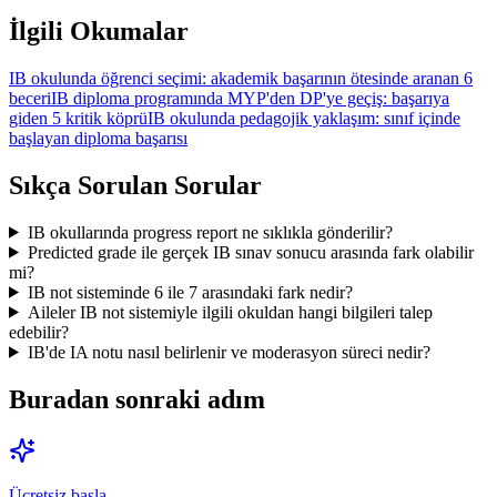
İlgili Okumalar
IB okulunda öğrenci seçimi: akademik başarının ötesinde aranan 6
beceri
IB diploma programında MYP'den DP'ye geçiş: başarıya
giden 5 kritik köprü
IB okulunda pedagojik yaklaşım: sınıf içinde
başlayan diploma başarısı
Sıkça Sorulan Sorular
IB okullarında progress report ne sıklıkla gönderilir?
Predicted grade ile gerçek IB sınav sonucu arasında fark olabilir
mi?
IB not sisteminde 6 ile 7 arasındaki fark nedir?
Aileler IB not sistemiyle ilgili okuldan hangi bilgileri talep
edebilir?
IB'de IA notu nasıl belirlenir ve moderasyon süreci nedir?
Buradan sonraki adım
Ücretsiz başla