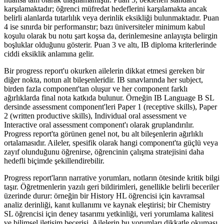
karşılamaktadır; öğrenci müfredat hedeflerini karşılamakta ancak
belirli alanlarda tutarlılık veya derinlik eksikliği bulunmaktadır. Puan
4 ise sınırda bir performanstır; bazı üniversiteler minimum kabul
koşulu olarak bu notu şart koşsa da, derinlemesine anlayışta belirgin
boşluklar olduğunu gösterir. Puan 3 ve altı, IB diploma kriterlerinde
ciddi eksiklik anlamına gelir.
Bir progress report'u okurken ailelerin dikkat etmesi gereken bir
diğer nokta, notun alt bileşenleridir. IB sınavlarında her subject,
birden fazla component'tan oluşur ve her component farklı
ağırlıklarda final nota katkıda bulunur. Örneğin IB Language B SL
dersinde assessment component'leri Paper 1 (receptive skills), Paper
2 (written productive skills), Individual oral assessment ve
Interactive oral assessment component'ı olarak gruplandırılır.
Progress report'ta görünen genel not, bu alt bileşenlerin ağırlıklı
ortalamasıdır. Aileler, spesifik olarak hangi component'ta güçlü veya
zayıf olunduğunu öğrenirse, öğrencinin çalışma stratejisini daha
hedefli biçimde şekillendirebilir.
Progress report'ların narrative yorumları, notların ötesinde kritik bilgi
taşır. Öğretmenlerin yazılı geri bildirimleri, genellikle belirli beceriler
üzerinde durur: örneğin bir History HL öğrencisi için kavramsal
analiz derinliği, kanıt kullanımı ve kaynak eleştirisi; bir Chemistry
SL öğrencisi için deney tasarımı yetkinliği, veri yorumlama kalitesi
ve bilimsel iletişim becerisi. Ailelerin bu yorumları dikkatle okuması