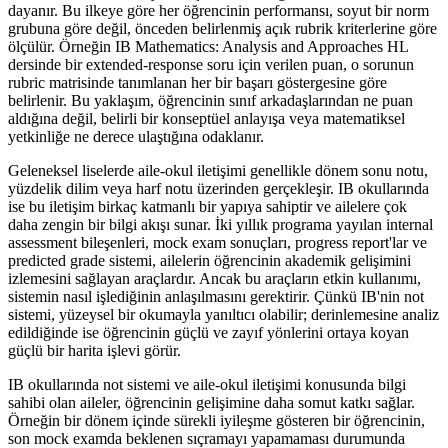
dayanır. Bu ilkeye göre her öğrencinin performansı, soyut bir norm
grubuna göre değil, önceden belirlenmiş açık rubrik kriterlerine göre
ölçülür. Örneğin IB Mathematics: Analysis and Approaches HL
dersinde bir extended-response soru için verilen puan, o sorunun
rubric matrisinde tanımlanan her bir başarı göstergesine göre
belirlenir. Bu yaklaşım, öğrencinin sınıf arkadaşlarından ne puan
aldığına değil, belirli bir konseptüel anlayışa veya matematiksel
yetkinliğe ne derece ulaştığına odaklanır.
Geleneksel liselerde aile-okul iletişimi genellikle dönem sonu notu,
yüzdelik dilim veya harf notu üzerinden gerçekleşir. IB okullarında
ise bu iletişim birkaç katmanlı bir yapıya sahiptir ve ailelere çok
daha zengin bir bilgi akışı sunar. İki yıllık programa yayılan internal
assessment bileşenleri, mock exam sonuçları, progress report'lar ve
predicted grade sistemi, ailelerin öğrencinin akademik gelişimini
izlemesini sağlayan araçlardır. Ancak bu araçların etkin kullanımı,
sistemin nasıl işlediğinin anlaşılmasını gerektirir. Çünkü IB'nin not
sistemi, yüzeysel bir okumayla yanıltıcı olabilir; derinlemesine analiz
edildiğinde ise öğrencinin güçlü ve zayıf yönlerini ortaya koyan
güçlü bir harita işlevi görür.
IB okullarında not sistemi ve aile-okul iletişimi konusunda bilgi
sahibi olan aileler, öğrencinin gelişimine daha somut katkı sağlar.
Örneğin bir dönem içinde sürekli iyileşme gösteren bir öğrencinin,
son mock examda beklenen sıçramayı yapamaması durumunda