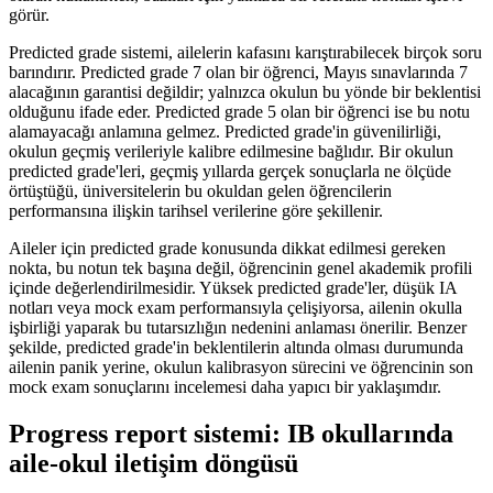
görür.
Predicted grade sistemi, ailelerin kafasını karıştırabilecek birçok soru
barındırır. Predicted grade 7 olan bir öğrenci, Mayıs sınavlarında 7
alacağının garantisi değildir; yalnızca okulun bu yönde bir beklentisi
olduğunu ifade eder. Predicted grade 5 olan bir öğrenci ise bu notu
alamayacağı anlamına gelmez. Predicted grade'in güvenilirliği,
okulun geçmiş verileriyle kalibre edilmesine bağlıdır. Bir okulun
predicted grade'leri, geçmiş yıllarda gerçek sonuçlarla ne ölçüde
örtüştüğü, üniversitelerin bu okuldan gelen öğrencilerin
performansına ilişkin tarihsel verilerine göre şekillenir.
Aileler için predicted grade konusunda dikkat edilmesi gereken
nokta, bu notun tek başına değil, öğrencinin genel akademik profili
içinde değerlendirilmesidir. Yüksek predicted grade'ler, düşük IA
notları veya mock exam performansıyla çelişiyorsa, ailenin okulla
işbirliği yaparak bu tutarsızlığın nedenini anlaması önerilir. Benzer
şekilde, predicted grade'in beklentilerin altında olması durumunda
ailenin panik yerine, okulun kalibrasyon sürecini ve öğrencinin son
mock exam sonuçlarını incelemesi daha yapıcı bir yaklaşımdır.
Progress report sistemi: IB okullarında
aile-okul iletişim döngüsü