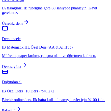
IA taslağınızı IB rubriğine göre 60 saniyede puanlayın. Kayıt
gerekmez.
Ücretsiz dene
Dersi incele
IB Matematik HL Özel Ders (AA & AI Hub)
Müfredat, paper kırılımı, çalışma planı ve öğretmen kadrosu.
Ders sayfası
Doğrudan al
IB Özel Ders | 10 Ders
·
₺46.272
Birebir online ders. İlk hafta kullanılmamış dersler için %100 iade.
Paketi al