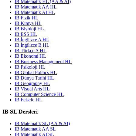
IB Matematik HL (AA & AI)
IB Matematik AA HL
IB Matematik AI HL
IB Fizik HL
IB Kimya HL
IB Biyoloji HL
IB ESS HL
IB İngilizce A HL
IB İngilizce B HL
IB Türkçe A HL
IB Ekonomi HL
IB Business Management HL
IB Psikoloji HL
IB Global Politics HL
IB Dünya Tarihi HL
IB Geography HL
IB Visual Arts HL
IB Computer Science HL
IB Felsefe HL
IB SL Dersleri
IB Matematik SL (AA & AI)
IB Matematik AA SL
IB Matematik AI SL