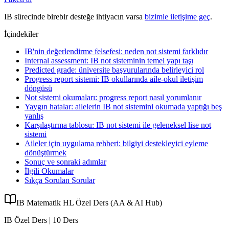
IB sürecinde birebir desteğe ihtiyacın varsa
bizimle iletişime geç
.
İçindekiler
IB'nin değerlendirme felsefesi: neden not sistemi farklıdır
Internal assessment: IB not sisteminin temel yapı taşı
Predicted grade: üniversite başvurularında belirleyici rol
Progress report sistemi: IB okullarında aile-okul iletişim
döngüsü
Not sistemi okumaları: progress report nasıl yorumlanır
Yaygın hatalar: ailelerin IB not sistemini okumada yaptığı beş
yanlış
Karşılaştırma tablosu: IB not sistemi ile geleneksel lise not
sistemi
Aileler için uygulama rehberi: bilgiyi destekleyici eyleme
dönüştürmek
Sonuç ve sonraki adımlar
İlgili Okumalar
Sıkça Sorulan Sorular
IB Matematik HL Özel Ders (AA & AI Hub)
IB Özel Ders | 10 Ders