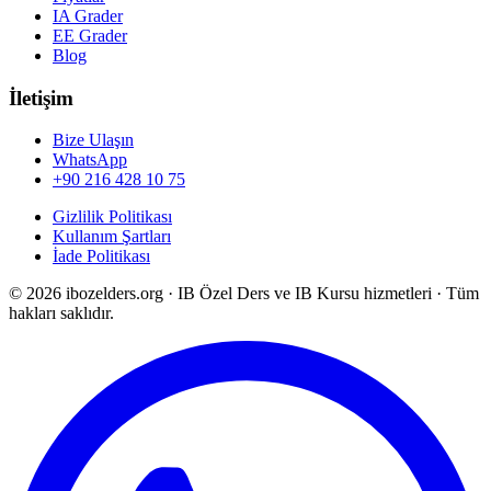
IA Grader
EE Grader
Blog
İletişim
Bize Ulaşın
WhatsApp
+90 216 428 10 75
Gizlilik Politikası
Kullanım Şartları
İade Politikası
©
2026
ibozelders.org
·
IB Özel Ders ve IB Kursu hizmetleri · Tüm
hakları saklıdır.