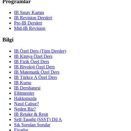
Programlar
IB Sınav Kampı
IB Revision Dersleri
Pre-IB Dersleri
Mid-IB Revision
Bilgi
IB Özel Ders (Tüm Dersler)
IB Kimya Özel Ders
IB Fizik Özel Ders
IB Biyoloji Özel Ders
IB Matematik Özel Ders
IB Türkçe A Özel Ders
IB Kursu
IB Dershanesi
Eğitmenler
Hakkımızda
Nasıl Çalışır?
Neden Biz?
IB Retake & Resit
Self-Taught (SSST) Dil A
Sık Sorulan Sorular
Fiyatlar