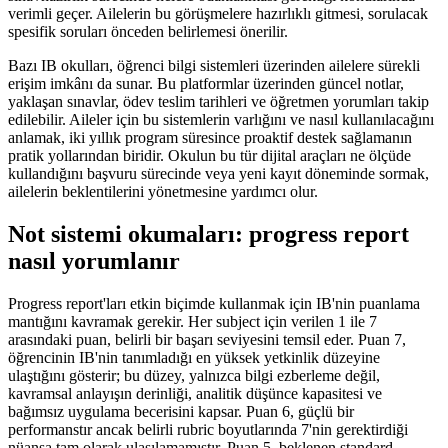
verimli geçer. Ailelerin bu görüşmelere hazırlıklı gitmesi, sorulacak
spesifik soruları önceden belirlemesi önerilir.
Bazı IB okulları, öğrenci bilgi sistemleri üzerinden ailelere sürekli
erişim imkânı da sunar. Bu platformlar üzerinden güncel notlar,
yaklaşan sınavlar, ödev teslim tarihleri ve öğretmen yorumları takip
edilebilir. Aileler için bu sistemlerin varlığını ve nasıl kullanılacağını
anlamak, iki yıllık program süresince proaktif destek sağlamanın
pratik yollarından biridir. Okulun bu tür dijital araçları ne ölçüde
kullandığını başvuru sürecinde veya yeni kayıt döneminde sormak,
ailelerin beklentilerini yönetmesine yardımcı olur.
Not sistemi okumaları: progress report
nasıl yorumlanır
Progress report'ları etkin biçimde kullanmak için IB'nin puanlama
mantığını kavramak gerekir. Her subject için verilen 1 ile 7
arasındaki puan, belirli bir başarı seviyesini temsil eder. Puan 7,
öğrencinin IB'nin tanımladığı en yüksek yetkinlik düzeyine
ulaştığını gösterir; bu düzey, yalnızca bilgi ezberleme değil,
kavramsal anlayışın derinliği, analitik düşünce kapasitesi ve
bağımsız uygulama becerisini kapsar. Puan 6, güçlü bir
performanstır ancak belirli rubric boyutlarında 7'nin gerektirdiği
nüansa tam olarak ulaşılamamıştır. Puan 5, beklenen standard