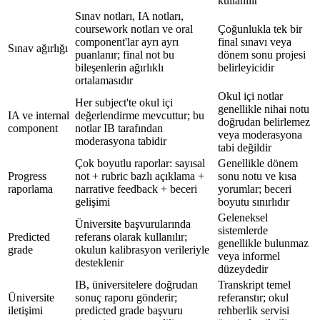
kullanılır
Sınav notları, IA notları,
coursework notları ve oral
Çoğunlukla tek bir
component'lar ayrı ayrı
final sınavı veya
Sınav ağırlığı
puanlanır; final not bu
dönem sonu projesi
bileşenlerin ağırlıklı
belirleyicidir
ortalamasıdır
Okul içi notlar
Her subject'te okul içi
genellikle nihai notu
IA ve internal
değerlendirme mevcuttur; bu
doğrudan belirlemez
component
notlar IB tarafından
veya moderasyona
moderasyona tabidir
tabi değildir
Çok boyutlu raporlar: sayısal
Genellikle dönem
Progress
not + rubric bazlı açıklama +
sonu notu ve kısa
raporlama
narrative feedback + beceri
yorumlar; beceri
gelişimi
boyutu sınırlıdır
Geleneksel
Üniversite başvurularında
sistemlerde
Predicted
referans olarak kullanılır;
genellikle bulunmaz
grade
okulun kalibrasyon verileriyle
veya informel
desteklenir
düzeydedir
IB, üniversitelere doğrudan
Transkript temel
Üniversite
sonuç raporu gönderir;
referanstır; okul
iletişimi
predicted grade başvuru
rehberlik servisi