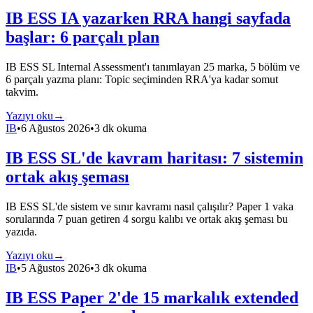
IB ESS IA yazarken RRA hangi sayfada
başlar: 6 parçalı plan
IB ESS SL Internal Assessment'ı tanımlayan 25 marka, 5 bölüm ve
6 parçalı yazma planı: Topic seçiminden RRA'ya kadar somut
takvim.
Yazıyı oku
→
IB
•
6 Ağustos 2026
•
3 dk okuma
IB ESS SL'de kavram haritası: 7 sistemin
ortak akış şeması
IB ESS SL'de sistem ve sınır kavramı nasıl çalışılır? Paper 1 vaka
sorularında 7 puan getiren 4 sorgu kalıbı ve ortak akış şeması bu
yazıda.
Yazıyı oku
→
IB
•
5 Ağustos 2026
•
3 dk okuma
IB ESS Paper 2'de 15 markalık extended