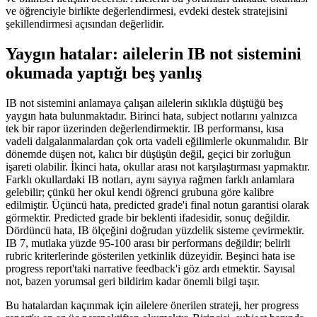
ve öğrenciyle birlikte değerlendirmesi, evdeki destek stratejisini
şekillendirmesi açısından değerlidir.
Yaygın hatalar: ailelerin IB not sistemini
okumada yaptığı beş yanlış
IB not sistemini anlamaya çalışan ailelerin sıklıkla düştüğü beş
yaygın hata bulunmaktadır. Birinci hata, subject notlarını yalnızca
tek bir rapor üzerinden değerlendirmektir. IB performansı, kısa
vadeli dalgalanmalardan çok orta vadeli eğilimlerle okunmalıdır. Bir
dönemde düşen not, kalıcı bir düşüşün değil, geçici bir zorluğun
işareti olabilir. İkinci hata, okullar arası not karşılaştırması yapmaktır.
Farklı okullardaki IB notları, aynı sayıya rağmen farklı anlamlara
gelebilir; çünkü her okul kendi öğrenci grubuna göre kalibre
edilmiştir. Üçüncü hata, predicted grade'i final notun garantisi olarak
görmektir. Predicted grade bir beklenti ifadesidir, sonuç değildir.
Dördüncü hata, IB ölçeğini doğrudan yüzdelik sisteme çevirmektir.
IB 7, mutlaka yüzde 95-100 arası bir performans değildir; belirli
rubric kriterlerinde gösterilen yetkinlik düzeyidir. Beşinci hata ise
progress report'taki narrative feedback'i göz ardı etmektir. Sayısal
not, bazen yorumsal geri bildirim kadar önemli bilgi taşır.
Bu hatalardan kaçınmak için ailelere önerilen strateji, her progress