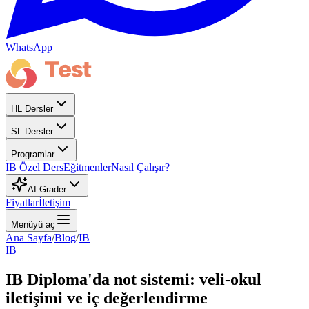
WhatsApp
HL Dersler
SL Dersler
Programlar
IB Özel Ders
Eğitmenler
Nasıl Çalışır?
AI Grader
Fiyatlar
İletişim
Menüyü aç
Ana Sayfa
/
Blog
/
IB
IB
IB Diploma'da not sistemi: veli-okul
iletişimi ve iç değerlendirme