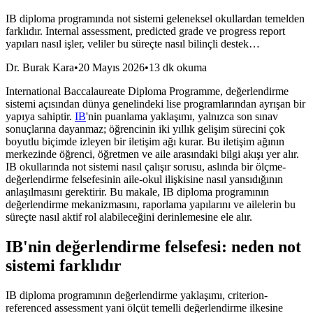
IB diploma programında not sistemi geleneksel okullardan temelden
farklıdır. Internal assessment, predicted grade ve progress report
yapıları nasıl işler, veliler bu süreçte nasıl bilinçli destek…
Dr. Burak Kara
•
20 Mayıs 2026
•
13 dk okuma
International Baccalaureate Diploma Programme, değerlendirme
sistemi açısından dünya genelindeki lise programlarından ayrışan bir
yapıya sahiptir.
IB
'nin puanlama yaklaşımı, yalnızca son sınav
sonuçlarına dayanmaz; öğrencinin iki yıllık gelişim sürecini çok
boyutlu biçimde izleyen bir iletişim ağı kurar. Bu iletişim ağının
merkezinde öğrenci, öğretmen ve aile arasındaki bilgi akışı yer alır.
IB okullarında not sistemi nasıl çalışır sorusu, aslında bir ölçme-
değerlendirme felsefesinin aile-okul ilişkisine nasıl yansıdığının
anlaşılmasını gerektirir. Bu makale, IB diploma programının
değerlendirme mekanizmasını, raporlama yapılarını ve ailelerin bu
süreçte nasıl aktif rol alabileceğini derinlemesine ele alır.
IB'nin değerlendirme felsefesi: neden not
sistemi farklıdır
IB diploma programının değerlendirme yaklaşımı, criterion-
referenced assessment yani ölçüt temelli değerlendirme ilkesine