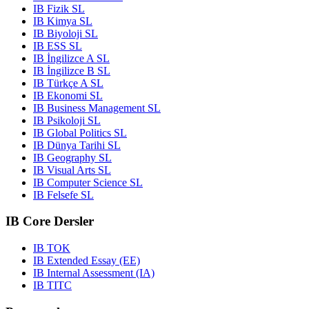
IB Fizik SL
IB Kimya SL
IB Biyoloji SL
IB ESS SL
IB İngilizce A SL
IB İngilizce B SL
IB Türkçe A SL
IB Ekonomi SL
IB Business Management SL
IB Psikoloji SL
IB Global Politics SL
IB Dünya Tarihi SL
IB Geography SL
IB Visual Arts SL
IB Computer Science SL
IB Felsefe SL
IB Core Dersler
IB TOK
IB Extended Essay (EE)
IB Internal Assessment (IA)
IB TITC