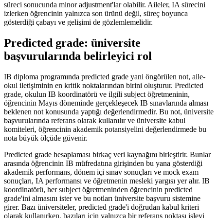
süreci sonucunda minor adjustment'lar olabilir. Aileler, IA sürecini
izlerken öğrencinin yalnızca son ürünü değil, süreç boyunca
gösterdiği çabayı ve gelişimi de gözlemlemelidir.
Predicted grade: üniversite
başvurularında belirleyici rol
IB diploma programında predicted grade yani öngörülen not, aile-
okul iletişiminin en kritik noktalarından birini oluşturur. Predicted
grade, okulun IB koordinatörü ve ilgili subject öğretmeninin,
öğrencinin Mayıs döneminde gerçekleşecek IB sınavlarında alması
beklenen not konusunda yaptığı değerlendirmedir. Bu not, üniversite
başvurularında referans olarak kullanılır ve üniversite kabul
komiteleri, öğrencinin akademik potansiyelini değerlendirmede bu
nota büyük ölçüde güvenir.
Predicted grade hesaplaması birkaç veri kaynağını birleştirir. Bunlar
arasında öğrencinin IB müfredatına girişinden bu yana gösterdiği
akademik performans, dönem içi sınav sonuçları ve mock exam
sonuçları, IA performansı ve öğretmenin mesleki yargısı yer alır. IB
koordinatörü, her subject öğretmeninden öğrencinin predicted
grade'ini almasını ister ve bu notları üniversite başvuru sistemine
girer. Bazı üniversiteler, predicted grade'i doğrudan kabul kriteri
olarak kullanırken, bazıları için yalnızca bir referans noktası işlevi