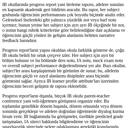
IB okullarında progress report yani ilerleme raporu, ailelere sunulan
en kapsamlı akademik geri bildirim aracıdır. Bu rapor, her subject
grubunda öğrencinin performansını çok boyutlu biçimde analiz eder.
Geleneksel liselerdeki gibi yalnızca yüzdelik not veya harf notu
içermez; bunun yerine her subject için ayrı ayrı IB ölçeğinde bir not,
o notun hangi rubrik kriterlerine göre belirlendiğine dair açıklama ve
öğrencinin güçlü yönleri ile gelişim alanlarını belirten narrative
feedback barındırır.
Progress report'ların yapısı okuldan okula farklılık gösterse de, çoğu
IB okulu belirli bir ortak çerçeve izler. Her subject için ayrı bir
bölüm bulunur ve bu bölümde ders notu, IA notu, mock exam notu
ve overall subject performance değerlendirmesi yer alır. Bazı okullar,
subject'ler arası karşılaştırmalı bir görünüm de sunar; bu, ailelerin
öğrencinin güçlü ve zayıf alanlarını disiplinler arası biçimde
görmesini sağlar. Ayrıca IB learner profile attribute'ları üzerinden
öğrencinin beceri gelişimi de rapora eklenebilir.
Progress report'ların dışında, birçok IB okulu parent-teacher
conference yani veli-öğretmen görüşmesi organize eder. Bu
toplantılar genellikle dönem başında, dönem ortasında veya dönem
sonunda gerçekleşir ve ailelere doğrudan öğretmenle diyalog kurma
fırsatı verir. IB bağlamında bu görüşmeler, özellikle predicted grade
tartışmaları, IA süreci hakkında bilgilendirme ve öğrencinin
sınavhazırlık sürecinde nelere odaklanması gerektiği konularında