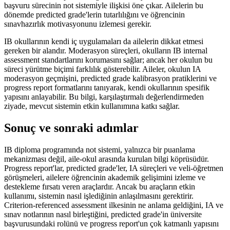
başvuru sürecinin not sistemiyle ilişkisi öne çıkar. Ailelerin bu
dönemde predicted grade'lerin tutarlılığını ve öğrencinin
sınavhazırlık motivasyonunu izlemesi gerekir.
IB okullarının kendi iç uygulamaları da ailelerin dikkat etmesi
gereken bir alandır. Moderasyon süreçleri, okulların IB internal
assessment standartlarını korumasını sağlar; ancak her okulun bu
süreci yürütme biçimi farklılık gösterebilir. Aileler, okulun IA
moderasyon geçmişini, predicted grade kalibrasyon pratiklerini ve
progress report formatlarını tanıyarak, kendi okullarının spesifik
yapısını anlayabilir. Bu bilgi, karşılaştırmalı değerlendirmeden
ziyade, mevcut sistemin etkin kullanımına katkı sağlar.
Sonuç ve sonraki adımlar
IB diploma programında not sistemi, yalnızca bir puanlama
mekanizması değil, aile-okul arasında kurulan bilgi köprüsüdür.
Progress report'lar, predicted grade'ler, IA süreçleri ve veli-öğretmen
görüşmeleri, ailelere öğrencinin akademik gelişimini izleme ve
destekleme fırsatı veren araçlardır. Ancak bu araçların etkin
kullanımı, sistemin nasıl işlediğinin anlaşılmasını gerektirir.
Criterion-referenced assessment ilkesinin ne anlama geldiğini, IA ve
sınav notlarının nasıl birleştiğini, predicted grade'in üniversite
başvurusundaki rolünü ve progress report'un çok katmanlı yapısını