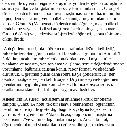
derslerinde öğrenci, bağımsız araştırma yöntemleriyle bir soruştırma
sorusu yanıtlar ve bulgularını bir essay formatında sunar. Group 4
(Sciences) derslerinde laboratuvar araştırması raporu hazırlanır; bu
rapor, deney tasarımı, veri analizi ve sonuçların yorumlanmasını
kapsar. Group 5 (Mathematics) derslerinde öğrenci, matematiksel
modelleme veya istatistiksel araştırma üzerine bir çalışma sunar.
Group 6 (Arts) veya elective subject'lerde öğrenci, yaratıcı bir proje
çıktısı üretir.
IA değerlendirmesi, okul öğretmeni tarafından IB'nin belirlediği
rubric kriterlerine göre puanlanır. Her subject grubunun IA rubric'i
farklıdır; ancak tüm rubric'lerde ortak olan boyutlar şunlardır:
planlama ve tasarım, veri toplama ve işleme, sonuç değerlendirme ve
yorumlama, bağımsız çalışma kanıtı, rapor formatı ve akademik
dürüstlük. Öğretmen puanı daha sonra IB'ye gönderilir; IB, her
okuldan rastgele seçilen belirli sayıda IA'yı inceleyerek öğretmen
puanlarının uygunluğunu kontrol eder. Bu moderasyon süreci,
okullar arası standart tutarlılığını sağlamayı hedefler.
Aileler için IA süreci, not sistemini anlamada kritik bir öneme
sahiptir. Çünkü IA notu, tek bir sınavla belirlenmez; öğrencinin
belirli bir süre içinde gösterdiği bağımsız çalışma kapasitesini
yansıtır. Bir öğrencinin IA'da 6 alması, o öğrencinin araştırma
becerisinin 7'ye yakın olduğu anlamına gelir. Ancak bu not,
öğretmenin okul içi standartlarına göre verilmiştir; moderasyon