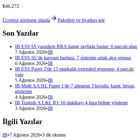
₺46.272
Ücretsiz görüşme planla
Paketleri ve fiyatları gör
Son Yazılar
IB ESS IA yazarken RRA hangi sayfada başlar: 6 parçalı plan
7 Ağustos 2026
•
IB
IB ESS SL'de kavram haritası: 7 sistemin ortak akış şeması
6 Ağustos 2026
•
IB
IB ESS Paper 2'de 15 markalık extended response: 4 parçalı
yapı
5 Ağustos 2026
•
IB
IB Math AA HL Paper 1'de 7 almanın 3 koşulu: kanıt, hesap,
gösterim
4 Ağustos 2026
•
IB
IB Turkish A L&L IO: 10 dakikayı 4 faza bölme yöntemi
3 Ağustos 2026
•
IB
İlgili Yazılar
IB
•
7 Ağustos 2026
•
3 dk okuma