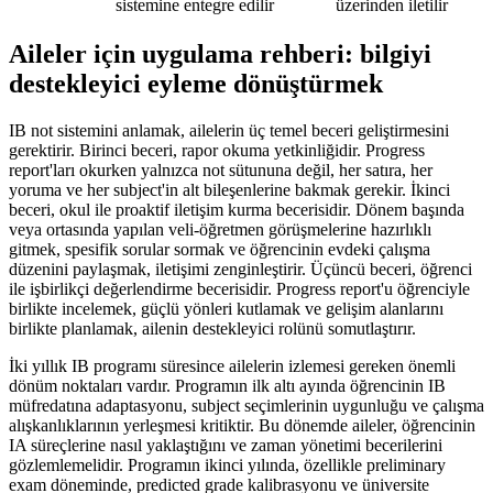
sistemine entegre edilir
üzerinden iletilir
Aileler için uygulama rehberi: bilgiyi
destekleyici eyleme dönüştürmek
IB not sistemini anlamak, ailelerin üç temel beceri geliştirmesini
gerektirir. Birinci beceri, rapor okuma yetkinliğidir. Progress
report'ları okurken yalnızca not sütununa değil, her satıra, her
yoruma ve her subject'in alt bileşenlerine bakmak gerekir. İkinci
beceri, okul ile proaktif iletişim kurma becerisidir. Dönem başında
veya ortasında yapılan veli-öğretmen görüşmelerine hazırlıklı
gitmek, spesifik sorular sormak ve öğrencinin evdeki çalışma
düzenini paylaşmak, iletişimi zenginleştirir. Üçüncü beceri, öğrenci
ile işbirlikçi değerlendirme becerisidir. Progress report'u öğrenciyle
birlikte incelemek, güçlü yönleri kutlamak ve gelişim alanlarını
birlikte planlamak, ailenin destekleyici rolünü somutlaştırır.
İki yıllık IB programı süresince ailelerin izlemesi gereken önemli
dönüm noktaları vardır. Programın ilk altı ayında öğrencinin IB
müfredatına adaptasyonu, subject seçimlerinin uygunluğu ve çalışma
alışkanlıklarının yerleşmesi kritiktir. Bu dönemde aileler, öğrencinin
IA süreçlerine nasıl yaklaştığını ve zaman yönetimi becerilerini
gözlemlemelidir. Programın ikinci yılında, özellikle preliminary
exam döneminde, predicted grade kalibrasyonu ve üniversite