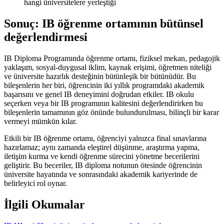
hangi üniversitelere yerleştiği
Sonuç: IB öğrenme ortamının bütünsel
değerlendirmesi
IB Diploma Programında öğrenme ortamı, fiziksel mekan, pedagojik
yaklaşım, sosyal-duygusal iklim, kaynak erişimi, öğretmen niteliği
ve üniversite hazırlık desteğinin bütünleşik bir bütünüdür. Bu
bileşenlerin her biri, öğrencinin iki yıllık programdaki akademik
başarısını ve genel IB deneyimini doğrudan etkiler. IB okulu
seçerken veya bir IB programının kalitesini değerlendirirken bu
bileşenlerin tamamının göz önünde bulundurulması, bilinçli bir karar
vermeyi mümkün kılar.
Etkili bir IB öğrenme ortamı, öğrenciyi yalnızca final sınavlarına
hazırlamaz; aynı zamanda eleştirel düşünme, araştırma yapma,
iletişim kurma ve kendi öğrenme sürecini yönetme becerilerini
geliştirir. Bu beceriler, IB diploma notunun ötesinde öğrencinin
üniversite hayatında ve sonrasındaki akademik kariyerinde de
belirleyici rol oynar.
İlgili Okumalar