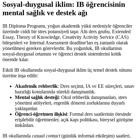
Sosyal-duygusal iklim: IB öğrencisinin
mental sağlık ve destek ağı
IB Diploma Programı, yoğun akademik yükü nedeniyle öğrenciler
üzerinde ciddi bir stres potansiyeli taşır. Altı ders grubu, Extended
Essay, Theory of Knowledge, Creativity Activity Service (CAS)
bileşenleri ve Internal Assessment deadline'ları eş zamanlı olarak
yönetilmesi gereken görevlerdir. Bu yoğunluk, IB okullarının
sosyal-duygusal ortamını ve öğrenci destek sistemlerini kritik
önemde kılar.
Etkili IB okullarında sosyal-duygusal iklim üç temel destek sütunu
üzerine inşa edilir:
Akademik rehberlik
: Ders seçimi, IA ve EE süreçleri, sınav
hazırlığı konularında sürekli danışmanlık.
Mental sağlık desteği
: Okul rehberlik danışmanları, stres
yönetimi atölyeleri, ergenlik dönemi zorluklarına duyarlı
yaklaşımlar.
Öğrenci-öğretmen ilişkisi
: Formal ders saatlerinin ötesinde
erişilebilir öğretmenler, açık kapı politikası, bireysel görüşme
imkânları.
IB okullarında
casual contact
(günlük informal etkileşim) saatleri,