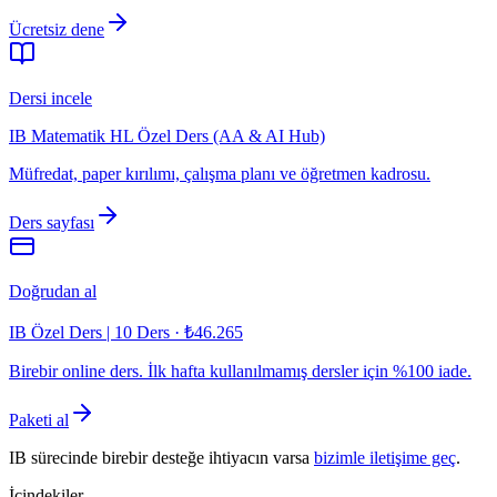
Ücretsiz dene
Dersi incele
IB Matematik HL Özel Ders (AA & AI Hub)
Müfredat, paper kırılımı, çalışma planı ve öğretmen kadrosu.
Ders sayfası
Doğrudan al
IB Özel Ders | 10 Ders
·
₺46.265
Birebir online ders. İlk hafta kullanılmamış dersler için %100 iade.
Paketi al
IB sürecinde birebir desteğe ihtiyacın varsa
bizimle iletişime geç
.
İçindekiler