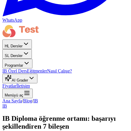
WhatsApp
HL Dersler
SL Dersler
Programlar
IB Özel Ders
Eğitmenler
Nasıl Çalışır?
AI Grader
Fiyatlar
İletişim
Menüyü aç
Ana Sayfa
/
Blog
/
IB
IB
IB Diploma öğrenme ortamı: başarıyı
şekillendiren 7 bileşen