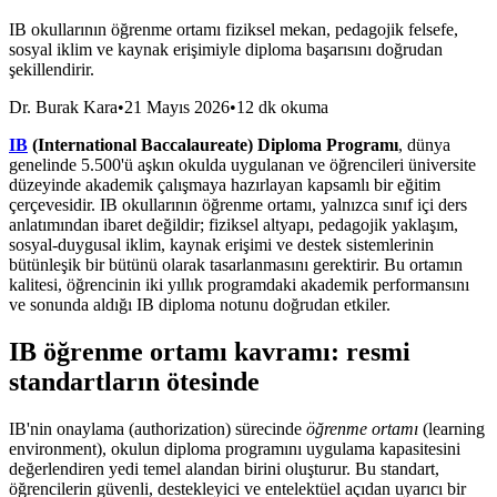
IB okullarının öğrenme ortamı fiziksel mekan, pedagojik felsefe,
sosyal iklim ve kaynak erişimiyle diploma başarısını doğrudan
şekillendirir.
Dr. Burak Kara
•
21 Mayıs 2026
•
12 dk okuma
IB
(International Baccalaureate) Diploma Programı
, dünya
genelinde 5.500'ü aşkın okulda uygulanan ve öğrencileri üniversite
düzeyinde akademik çalışmaya hazırlayan kapsamlı bir eğitim
çerçevesidir. IB okullarının öğrenme ortamı, yalnızca sınıf içi ders
anlatımından ibaret değildir; fiziksel altyapı, pedagojik yaklaşım,
sosyal-duygusal iklim, kaynak erişimi ve destek sistemlerinin
bütünleşik bir bütünü olarak tasarlanmasını gerektirir. Bu ortamın
kalitesi, öğrencinin iki yıllık programdaki akademik performansını
ve sonunda aldığı IB diploma notunu doğrudan etkiler.
IB öğrenme ortamı kavramı: resmi
standartların ötesinde
IB'nin onaylama (authorization) sürecinde
öğrenme ortamı
(learning
environment), okulun diploma programını uygulama kapasitesini
değerlendiren yedi temel alandan birini oluşturur. Bu standart,
öğrencilerin güvenli, destekleyici ve entelektüel açıdan uyarıcı bir