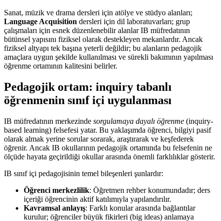
Sanat, müzik ve drama dersleri için atölye ve stüdyo alanları;
Language Acquisition
dersleri için dil laboratuvarları; grup
çalışmaları için esnek düzenlenebilir alanlar IB müfredatının
bütünsel yapısını fiziksel olarak destekleyen mekanlardır. Ancak
fiziksel altyapı tek başına yeterli değildir; bu alanların pedagojik
amaçlara uygun şekilde kullanılması ve sürekli bakımının yapılması
öğrenme ortamının kalitesini belirler.
Pedagojik ortam: inquiry tabanlı
öğrenmenin sınıf içi uygulanması
IB müfredatının merkezinde
sorgulamaya dayalı öğrenme
(inquiry-
based learning) felsefesi yatar. Bu yaklaşımda öğrenci, bilgiyi pasif
olarak almak yerine sorular sorarak, araştırarak ve keşfederek
öğrenir. Ancak IB okullarının pedagojik ortamında bu felsefenin ne
ölçüde hayata geçirildiği okullar arasında önemli farklılıklar gösterir.
IB sınıf içi pedagojisinin temel bileşenleri şunlardır:
Öğrenci merkezlilik
: Öğretmen rehber konumundadır; ders
içeriği öğrencinin aktif katılımıyla yapılandırılır.
Kavramsal anlayış
: Farklı konular arasında bağlantılar
kurulur; öğrenciler büyük fikirleri (big ideas) anlamaya