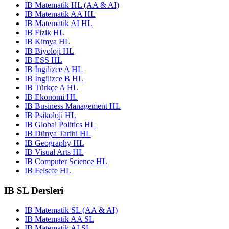
IB Matematik HL (AA & AI)
IB Matematik AA HL
IB Matematik AI HL
IB Fizik HL
IB Kimya HL
IB Biyoloji HL
IB ESS HL
IB İngilizce A HL
IB İngilizce B HL
IB Türkçe A HL
IB Ekonomi HL
IB Business Management HL
IB Psikoloji HL
IB Global Politics HL
IB Dünya Tarihi HL
IB Geography HL
IB Visual Arts HL
IB Computer Science HL
IB Felsefe HL
IB SL Dersleri
IB Matematik SL (AA & AI)
IB Matematik AA SL
IB Matematik AI SL