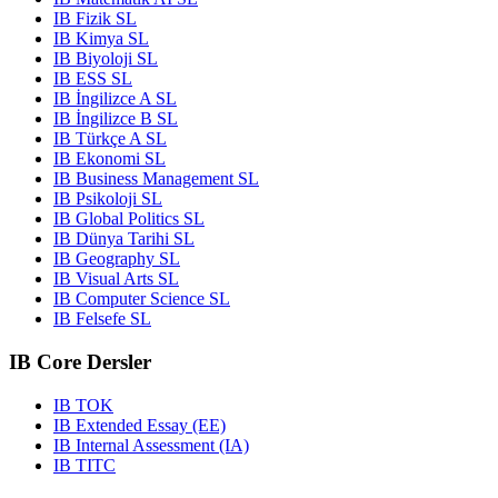
IB Fizik SL
IB Kimya SL
IB Biyoloji SL
IB ESS SL
IB İngilizce A SL
IB İngilizce B SL
IB Türkçe A SL
IB Ekonomi SL
IB Business Management SL
IB Psikoloji SL
IB Global Politics SL
IB Dünya Tarihi SL
IB Geography SL
IB Visual Arts SL
IB Computer Science SL
IB Felsefe SL
IB Core Dersler
IB TOK
IB Extended Essay (EE)
IB Internal Assessment (IA)
IB TITC