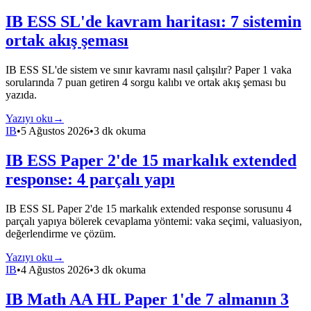
IB ESS SL'de kavram haritası: 7 sistemin
ortak akış şeması
IB ESS SL'de sistem ve sınır kavramı nasıl çalışılır? Paper 1 vaka
sorularında 7 puan getiren 4 sorgu kalıbı ve ortak akış şeması bu
yazıda.
Yazıyı oku
→
IB
•
5 Ağustos 2026
•
3 dk okuma
IB ESS Paper 2'de 15 markalık extended
response: 4 parçalı yapı
IB ESS SL Paper 2'de 15 markalık extended response sorusunu 4
parçalı yapıya bölerek cevaplama yöntemi: vaka seçimi, valuasiyon,
değerlendirme ve çözüm.
Yazıyı oku
→
IB
•
4 Ağustos 2026
•
3 dk okuma
IB Math AA HL Paper 1'de 7 almanın 3