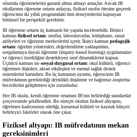
ortamda öğrenmelerini garanti altına almayı amaçlar. Ancak IB
okullarının öğrenme ortamı anlayışı, fiziksel sınıfın ötesine geçerek
öğrencinin iki yıllık programdaki tüm deneyimlerini kapsayan
bütünsel bir perspektif gerektirir.
IB öğrenme ortamı üç katmanlı bir yapıda incelenebilir. Birinci
katman
fiziksel ortam
: sınıflar, laboratuvarlar, kütüphane, sanat
atölyeleri ve öğrenme merkezlerini içerir. İkinci katman
pedagojik
ortam
: öğretim yöntemleri, değerlendirme yaklaşımları,
sorgulamaya dayalı öğrenme (inquiry-based learning) uygulamaları
ve öğrenci özerkliğini destekleyen sınıf dinamiklerini kapsar.
Üçüncü katman ise
sosyal-duygusal ortam
: okul kültürü, öğrenci-
öğretmen ilişkileri, akran etkileşimi ve mental sağlık destek
sistemlerini barındırır. Bu üç katmanın uyumu, öğrencinin IB
müfredatının gerektirdiği derinlikli düşünme ve bağımsız araştırma
becerilerini geliştirmesi için zorunludur.
Her IB okulu, kendi öğrenme ortamını IB'nin belirlediği standartlar
çerçevesinde şekillendirir. Bu süreçte okulun fiziksel altyapısı,
öğretmen kadrosunun niteliği, kurumsal kültürü ve kaynak bütçesi
belirleyici faktörler olarak öne çıkar.
Fiziksel altyapı: IB müfredatının mekan
gereksinimleri