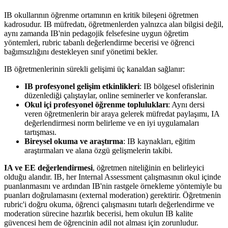
IB okullarının öğrenme ortamının en kritik bileşeni öğretmen
kadrosudur. IB müfredatı, öğretmenlerden yalnızca alan bilgisi değil,
aynı zamanda IB'nin pedagojik felsefesine uygun öğretim
yöntemleri, rubric tabanlı değerlendirme becerisi ve öğrenci
bağımsızlığını destekleyen sınıf yönetimi bekler.
IB öğretmenlerinin sürekli gelişimi üç kanaldan sağlanır:
IB profesyonel gelişim etkinlikleri
: IB bölgesel ofislerinin
düzenlediği çalıştaylar, online seminerler ve konferanslar.
Okul içi profesyonel öğrenme toplulukları
: Aynı dersi
veren öğretmenlerin bir araya gelerek müfredat paylaşımı, IA
değerlendirmesi norm belirleme ve en iyi uygulamaları
tartışması.
Bireysel okuma ve araştırma
: IB kaynakları, eğitim
araştırmaları ve alana özgü gelişmelerin takibi.
IA ve EE değerlendirmesi
, öğretmen niteliğinin en belirleyici
olduğu alandır. IB, her Internal Assessment çalışmasının okul içinde
puanlanmasını ve ardından IB'nin rastgele örnekleme yöntemiyle bu
puanları doğrulamasını (external moderation) gerektirir. Öğretmenin
rubric'i doğru okuma, öğrenci çalışmasını tutarlı değerlendirme ve
moderation sürecine hazırlık becerisi, hem okulun IB kalite
güvencesi hem de öğrencinin adil not alması için zorunludur.