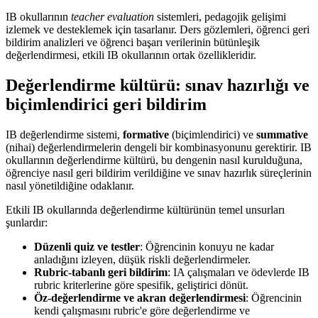
IB okullarının
teacher evaluation
sistemleri, pedagojik gelişimi
izlemek ve desteklemek için tasarlanır. Ders gözlemleri, öğrenci geri
bildirim analizleri ve öğrenci başarı verilerinin bütünleşik
değerlendirmesi, etkili IB okullarının ortak özellikleridir.
Değerlendirme kültürü: sınav hazırlığı ve
biçimlendirici geri bildirim
IB değerlendirme sistemi,
formative
(biçimlendirici) ve
summative
(nihai) değerlendirmelerin dengeli bir kombinasyonunu gerektirir. IB
okullarının değerlendirme kültürü, bu dengenin nasıl kurulduğuna,
öğrenciye nasıl geri bildirim verildiğine ve sınav hazırlık süreçlerinin
nasıl yönetildiğine odaklanır.
Etkili IB okullarında değerlendirme kültürünün temel unsurları
şunlardır:
Düzenli quiz ve testler
: Öğrencinin konuyu ne kadar
anladığını izleyen, düşük riskli değerlendirmeler.
Rubric-tabanlı geri bildirim
: IA çalışmaları ve ödevlerde IB
rubric kriterlerine göre spesifik, geliştirici dönüt.
Öz-değerlendirme ve akran değerlendirmesi
: Öğrencinin
kendi çalışmasını rubric'e göre değerlendirme ve