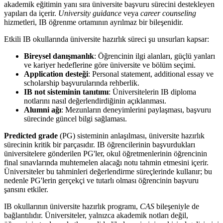
akademik eğitimin yanı sıra üniversite başvuru sürecini destekleyen
yapıları da içerir.
University guidance
veya
career counseling
hizmetleri, IB öğrenme ortamının ayrılmaz bir bileşenidir.
Etkili IB okullarında üniversite hazırlık süreci şu unsurları kapsar:
Bireysel danışmanlık
: Öğrencinin ilgi alanları, güçlü yanları
ve kariyer hedeflerine göre üniversite ve bölüm seçimi.
Application desteği
: Personal statement, additional essay ve
scholarship başvurularında rehberlik.
IB not sisteminin tanıtımı
: Üniversitelerin IB diploma
notlarını nasıl değerlendirdiğinin açıklanması.
Alumni ağı
: Mezunların deneyimlerini paylaşması, başvuru
sürecinde güncel bilgi sağlaması.
Predicted grade
(PG) sisteminin anlaşılması, üniversite hazırlık
sürecinin kritik bir parçasıdır. IB öğrencilerinin başvurdukları
üniversitelere gönderilen PG'ler, okul öğretmenlerinin öğrencinin
final sınavlarında muhtemelen alacağı notu tahmin etmesini içerir.
Üniversiteler bu tahminleri değerlendirme süreçlerinde kullanır; bu
nedenle PG'lerin gerçekçi ve tutarlı olması öğrencinin başvuru
şansını etkiler.
IB okullarının üniversite hazırlık programı,
CAS
bileşeniyle de
bağlantılıdır. Üniversiteler, yalnızca akademik notları değil,