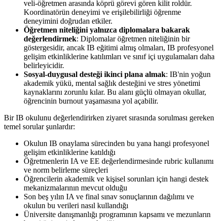
veli-öğretmen arasında köprü görevi gören kilit roldür.
Koordinatörün deneyimi ve erişilebilirliği öğrenme
deneyimini doğrudan etkiler.
Öğretmen niteliğini yalnızca diplomalara bakarak
değerlendirmek
: Diplomalar öğretmen niteliğinin bir
göstergesidir, ancak IB eğitimi almış olmaları, IB profesyonel
gelişim etkinliklerine katılımları ve sınıf içi uygulamaları daha
belirleyicidir.
Sosyal-duygusal desteği ikinci plana almak
: IB'nin yoğun
akademik yükü, mental sağlık desteğini ve stres yönetimi
kaynaklarını zorunlu kılar. Bu alanı güçlü olmayan okullar,
öğrencinin burnout yaşamasına yol açabilir.
Bir IB okulunu değerlendirirken ziyaret sırasında sorulması gereken
temel sorular şunlardır:
Okulun IB onaylama sürecinden bu yana hangi profesyonel
gelişim etkinliklerine katıldığı
Öğretmenlerin IA ve EE değerlendirmesinde rubric kullanımı
ve norm belirleme süreçleri
Öğrencilerin akademik ve kişisel sorunları için hangi destek
mekanizmalarının mevcut olduğu
Son beş yılın IA ve final sınav sonuçlarının dağılımı ve
okulun bu verileri nasıl kullandığı
Üniversite danışmanlığı programının kapsamı ve mezunların