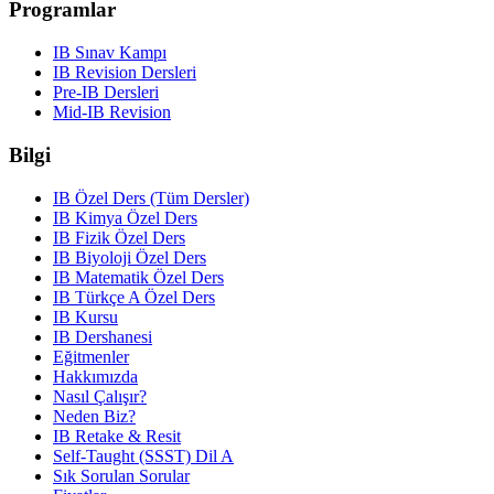
Programlar
IB Sınav Kampı
IB Revision Dersleri
Pre-IB Dersleri
Mid-IB Revision
Bilgi
IB Özel Ders (Tüm Dersler)
IB Kimya Özel Ders
IB Fizik Özel Ders
IB Biyoloji Özel Ders
IB Matematik Özel Ders
IB Türkçe A Özel Ders
IB Kursu
IB Dershanesi
Eğitmenler
Hakkımızda
Nasıl Çalışır?
Neden Biz?
IB Retake & Resit
Self-Taught (SSST) Dil A
Sık Sorulan Sorular