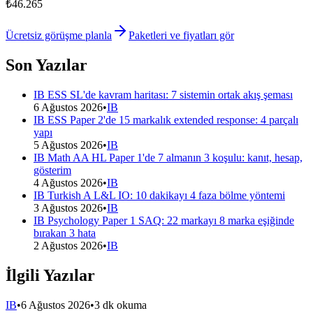
₺46.265
Ücretsiz görüşme planla
Paketleri ve fiyatları gör
Son Yazılar
IB ESS SL'de kavram haritası: 7 sistemin ortak akış şeması
6 Ağustos 2026
•
IB
IB ESS Paper 2'de 15 markalık extended response: 4 parçalı
yapı
5 Ağustos 2026
•
IB
IB Math AA HL Paper 1'de 7 almanın 3 koşulu: kanıt, hesap,
gösterim
4 Ağustos 2026
•
IB
IB Turkish A L&L IO: 10 dakikayı 4 faza bölme yöntemi
3 Ağustos 2026
•
IB
IB Psychology Paper 1 SAQ: 22 markayı 8 marka eşiğinde
bırakan 3 hata
2 Ağustos 2026
•
IB
İlgili Yazılar
IB
•
6 Ağustos 2026
•
3 dk okuma