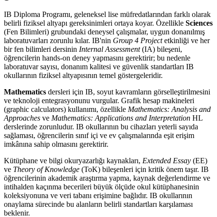
IB Diploma Programı, geleneksel lise müfredatlarından farklı olarak
belirli fiziksel altyapı gereksinimleri ortaya koyar. Özellikle
Sciences
(Fen Bilimleri) grubundaki deneysel çalışmalar, uygun donanılmış
laboratuvarları zorunlu kılar. IB'nin
Group 4 Project
etkinliği ve her
bir fen bilimleri dersinin
Internal Assessment
(IA) bileşeni,
öğrencilerin hands-on deney yapmasını gerektirir; bu nedenle
laboratuvar sayısı, donanım kalitesi ve güvenlik standartları IB
okullarının fiziksel altyapısının temel göstergeleridir.
Mathematics
dersleri için IB, soyut kavramların görselleştirilmesini
ve teknoloji entegrasyonunu vurgular. Grafik hesap makineleri
(graphic calculators) kullanımı, özellikle
Mathematics: Analysis and
Approaches
ve
Mathematics: Applications and Interpretation
HL
derslerinde zorunludur. IB okullarının bu cihazları yeterli sayıda
sağlaması, öğrencilerin sınıf içi ve ev çalışmalarında eşit erişim
imkânına sahip olmasını gerektirir.
Kütüphane ve bilgi okuryazarlığı kaynakları,
Extended Essay
(EE)
ve
Theory of Knowledge
(ToK) bileşenleri için kritik önem taşır. IB
öğrencilerinin akademik araştırma yapma, kaynak değerlendirme ve
intihalden kaçınma becerileri büyük ölçüde okul kütüphanesinin
koleksiyonuna ve veri tabanı erişimine bağlıdır. IB okullarının
onaylama sürecinde bu alanların belirli standartları karşılaması
beklenir.