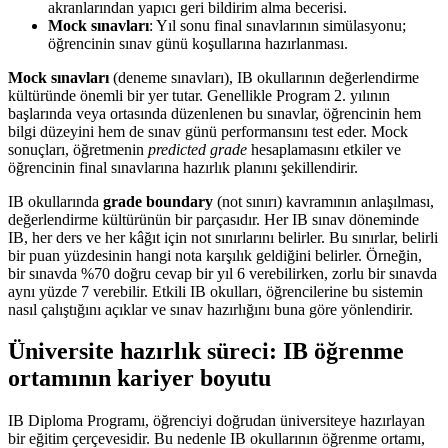
akranlarından yapıcı geri bildirim alma becerisi.
Mock sınavları
: Yıl sonu final sınavlarının simülasyonu;
öğrencinin sınav günü koşullarına hazırlanması.
Mock sınavları
(deneme sınavları), IB okullarının değerlendirme
kültüründe önemli bir yer tutar. Genellikle Program 2. yılının
başlarında veya ortasında düzenlenen bu sınavlar, öğrencinin hem
bilgi düzeyini hem de sınav günü performansını test eder. Mock
sonuçları, öğretmenin
predicted grade
hesaplamasını etkiler ve
öğrencinin final sınavlarına hazırlık planını şekillendirir.
IB okullarında
grade boundary
(not sınırı) kavramının anlaşılması,
değerlendirme kültürünün bir parçasıdır. Her IB sınav döneminde
IB, her ders ve her kâğıt için not sınırlarını belirler. Bu sınırlar, belirli
bir puan yüzdesinin hangi nota karşılık geldiğini belirler. Örneğin,
bir sınavda %70 doğru cevap bir yıl 6 verebilirken, zorlu bir sınavda
aynı yüzde 7 verebilir. Etkili IB okulları, öğrencilerine bu sistemin
nasıl çalıştığını açıklar ve sınav hazırlığını buna göre yönlendirir.
Üniversite hazırlık süreci: IB öğrenme
ortamının kariyer boyutu
IB Diploma Programı, öğrenciyi doğrudan üniversiteye hazırlayan
bir eğitim çerçevesidir. Bu nedenle IB okullarının öğrenme ortamı,