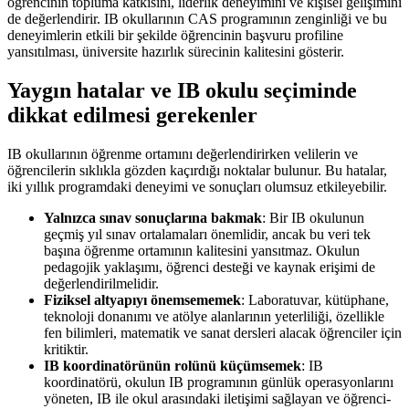
öğrencinin topluma katkısını, liderlik deneyimini ve kişisel gelişimini
de değerlendirir. IB okullarının CAS programının zenginliği ve bu
deneyimlerin etkili bir şekilde öğrencinin başvuru profiline
yansıtılması, üniversite hazırlık sürecinin kalitesini gösterir.
Yaygın hatalar ve IB okulu seçiminde
dikkat edilmesi gerekenler
IB okullarının öğrenme ortamını değerlendirirken velilerin ve
öğrencilerin sıklıkla gözden kaçırdığı noktalar bulunur. Bu hatalar,
iki yıllık programdaki deneyimi ve sonuçları olumsuz etkileyebilir.
Yalnızca sınav sonuçlarına bakmak
: Bir IB okulunun
geçmiş yıl sınav ortalamaları önemlidir, ancak bu veri tek
başına öğrenme ortamının kalitesini yansıtmaz. Okulun
pedagojik yaklaşımı, öğrenci desteği ve kaynak erişimi de
değerlendirilmelidir.
Fiziksel altyapıyı önemsememek
: Laboratuvar, kütüphane,
teknoloji donanımı ve atölye alanlarının yeterliliği, özellikle
fen bilimleri, matematik ve sanat dersleri alacak öğrenciler için
kritiktir.
IB koordinatörünün rolünü küçümsemek
: IB
koordinatörü, okulun IB programının günlük operasyonlarını
yöneten, IB ile okul arasındaki iletişimi sağlayan ve öğrenci-