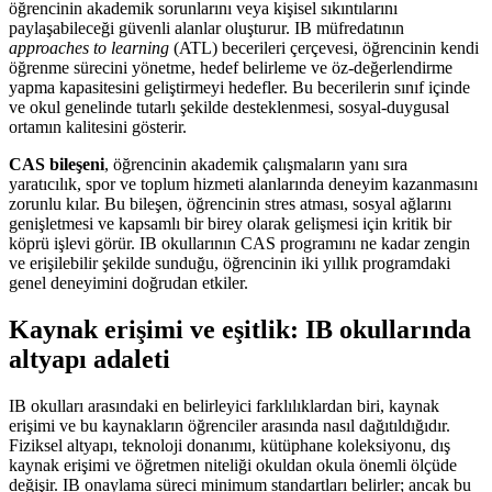
öğrencinin akademik sorunlarını veya kişisel sıkıntılarını
paylaşabileceği güvenli alanlar oluşturur. IB müfredatının
approaches to learning
(ATL) becerileri çerçevesi, öğrencinin kendi
öğrenme sürecini yönetme, hedef belirleme ve öz-değerlendirme
yapma kapasitesini geliştirmeyi hedefler. Bu becerilerin sınıf içinde
ve okul genelinde tutarlı şekilde desteklenmesi, sosyal-duygusal
ortamın kalitesini gösterir.
CAS bileşeni
, öğrencinin akademik çalışmaların yanı sıra
yaratıcılık, spor ve toplum hizmeti alanlarında deneyim kazanmasını
zorunlu kılar. Bu bileşen, öğrencinin stres atması, sosyal ağlarını
genişletmesi ve kapsamlı bir birey olarak gelişmesi için kritik bir
köprü işlevi görür. IB okullarının CAS programını ne kadar zengin
ve erişilebilir şekilde sunduğu, öğrencinin iki yıllık programdaki
genel deneyimini doğrudan etkiler.
Kaynak erişimi ve eşitlik: IB okullarında
altyapı adaleti
IB okulları arasındaki en belirleyici farklılıklardan biri, kaynak
erişimi ve bu kaynakların öğrenciler arasında nasıl dağıtıldığıdır.
Fiziksel altyapı, teknoloji donanımı, kütüphane koleksiyonu, dış
kaynak erişimi ve öğretmen niteliği okuldan okula önemli ölçüde
değişir. IB onaylama süreci minimum standartları belirler; ancak bu