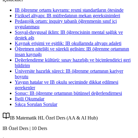
IB öğrenme ortamı kavramı: resmi standartların ötesinde
Fiziksel altyapı: IB müfredatının mekan gereksinimleri
Pedagojik ortam: inquiry tabanlı öğrenmenin sınıf içi
uygulanması
Sosyal-duygusal iklim: IB öğrencisinin mental sağlık ve
destek ağı
Kaynak erişimi ve eşitlik: IB okullarında altyapı adaleti
Öğretmen niteliği ve sürekli gelişim: IB öğrenme ortamının
insan kaynağı
Değerlendirme kültürü: sınav hazırlığı ve biçimlendirici geri
bildirim
Üniversite hazırlık süreci: IB öğrenme ortamının kariyer
boyutu
Yaygın hatalar ve IB okulu seçiminde dikkat edilmesi
gerekenler
Sonuç: IB öğrenme ortamının bütünsel değerlendirmesi
İlgili Okumalar
Sıkça Sorulan Sorular
IB Matematik HL Özel Ders (AA & AI Hub)
IB Özel Ders | 10 Ders