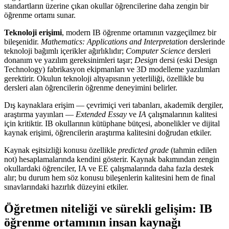
standartların üzerine çıkan okullar öğrencilerine daha zengin bir
öğrenme ortamı sunar.
Teknoloji erişimi
, modern IB öğrenme ortamının vazgeçilmez bir
bileşenidir.
Mathematics: Applications and Interpretation
derslerinde
teknoloji bağımlı içerikler ağırlıklıdır;
Computer Science
dersleri
donanım ve yazılım gereksinimleri taşır;
Design
dersi (eski Design
Technology) fabrikasyon ekipmanları ve 3D modelleme yazılımları
gerektirir. Okulun teknoloji altyapısının yeterliliği, özellikle bu
dersleri alan öğrencilerin öğrenme deneyimini belirler.
Dış kaynaklara erişim — çevrimiçi veri tabanları, akademik dergiler,
araştırma yayınları —
Extended Essay
ve
IA
çalışmalarının kalitesi
için kritiktir. IB okullarının kütüphane bütçesi, abonelikler ve dijital
kaynak erişimi, öğrencilerin araştırma kalitesini doğrudan etkiler.
Kaynak eşitsizliği konusu özellikle
predicted grade
(tahmin edilen
not) hesaplamalarında kendini gösterir. Kaynak bakımından zengin
okullardaki öğrenciler, IA ve EE çalışmalarında daha fazla destek
alır; bu durum hem söz konusu bileşenlerin kalitesini hem de final
sınavlarındaki hazırlık düzeyini etkiler.
Öğretmen niteliği ve sürekli gelişim: IB
öğrenme ortamının insan kaynağı