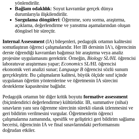
yönlendirilir.
Bağlam odaklılık
: Soyut kavramlar gerçek dünya
durumlarıyla ilişkilendirilir.
Sorgulama döngüleri
: Öğrenme, soru sorma, araştırma,
açıklama, değerlendirme ve yansıtma aşamalarından oluşan
döngüsel bir süreçtir.
Internal Assessment
(IA) bileşenleri, pedagojik ortamın kalitesini
somutlaştıran öğrenci çalışmalarıdır. Her IB dersinin IA'ı, öğrencinin
derste öğrendiği kavramları bağımsız bir araştırma veya analiz
projesine uygulamasını gerektirir. Örneğin,
Biology SL/HL
öğrencisi
laboratuvar araştırması yapar;
Economics SL/HL
öğrencisi
ekonomik veri analizi sunar;
Language B
öğrencisi sözlü sunum
gerçekleştirir. Bu çalışmaların kalitesi, büyük ölçüde sınıf içinde
uygulanan öğretim yöntemlerine ve öğretmenin IA sürecini
destekleme kapasitesine bağlıdır.
Pedagojik ortamın bir diğer kritik boyutu
formative assessment
(biçimlendirici değerlendirme) kültürüdür. IB, summative (nihai)
sınavların yanı sıra öğrenme sürecinin sürekli olarak izlenmesini ve
geri bildirim verilmesini vurgular. Öğretmenlerin öğrenci
çalışmalarına zamanında, spesifik ve geliştirici geri bildirim sağlama
becerisi, öğrencinin IA ve final sınavlarındaki performansını
doğrudan etkiler.