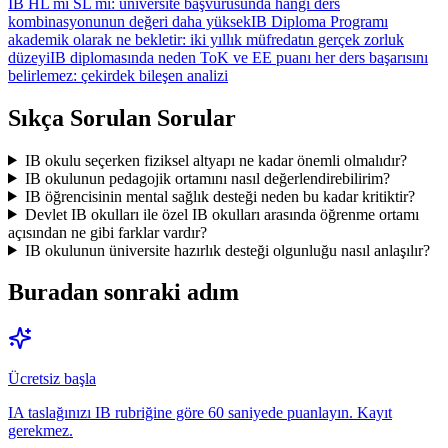
IB HL mi SL mi: üniversite başvurusunda hangi ders
kombinasyonunun değeri daha yüksek
IB Diploma Programı
akademik olarak ne bekletir: iki yıllık müfredatın gerçek zorluk
düzeyi
IB diplomasında neden ToK ve EE puanı her ders başarısını
belirlemez: çekirdek bileşen analizi
Sıkça Sorulan Sorular
IB okulu seçerken fiziksel altyapı ne kadar önemli olmalıdır?
IB okulunun pedagojik ortamını nasıl değerlendirebilirim?
IB öğrencisinin mental sağlık desteği neden bu kadar kritiktir?
Devlet IB okulları ile özel IB okulları arasında öğrenme ortamı
açısından ne gibi farklar vardır?
IB okulunun üniversite hazırlık desteği olgunluğu nasıl anlaşılır?
Buradan sonraki adım
Ücretsiz başla
IA taslağınızı IB rubriğine göre 60 saniyede puanlayın. Kayıt
gerekmez.