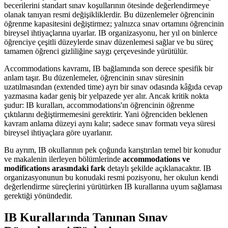
becerilerini standart sınav koşullarının ötesinde değerlendirmeye
olanak tanıyan resmi değişikliklerdir. Bu düzenlemeler öğrencinin
öğrenme kapasitesini değiştirmez; yalnızca sınav ortamını öğrencinin
bireysel ihtiyaçlarına uyarlar. IB organizasyonu, her yıl on binlerce
öğrenciye çeşitli düzeylerde sınav düzenlemesi sağlar ve bu süreç
tamamen öğrenci gizliliğine saygı çerçevesinde yürütülür.
Accommodations kavramı, IB bağlamında son derece spesifik bir
anlam taşır. Bu düzenlemeler, öğrencinin sınav süresinin
uzatılmasından (extended time) ayrı bir sınav odasında kâğıda cevap
yazmasına kadar geniş bir yelpazede yer alır. Ancak kritik nokta
şudur: IB kuralları, accommodations'ın öğrencinin öğrenme
çıktılarını değiştirmemesini gerektirir. Yani öğrenciden beklenen
kavram anlama düzeyi aynı kalır; sadece sınav formatı veya süresi
bireysel ihtiyaçlara göre uyarlanır.
Bu ayrım, IB okullarının pek çoğunda karıştırılan temel bir konudur
ve makalenin ilerleyen bölümlerinde
accommodations ve
modifications arasındaki fark
detaylı şekilde açıklanacaktır. IB
organizasyonunun bu konudaki resmi pozisyonu, her okulun kendi
değerlendirme süreçlerini yürütürken IB kurallarına uyum sağlaması
gerektiği yönündedir.
IB Kurallarında Tanınan Sınav