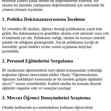
müfredat kalitesi kadar önemli bir değerlendirme kriteridir. Bir
okulun bu alandaki yaklaşımını değerlendirmek için sistematik bir
yöntem izlemek faydalıdır.
1. Politika Dokümantasyonunu İnceleme
İyi yönetilen IB okulları, öğrenci desteği politikalarını yazılı hale
getirir. Bu dokümantasyon genellikle okulun web sitesinde veya veli
el kitabında yer alır. Politikanın varlığı, okulun bu konuyu sistemli
şekilde ele aldığının göstergesidir. Ancak politikanın içeriği de
önemlidir; genel ifadeler yerine somut uygulama detayları
içermelidir.
2. Personel Eğitimlerini Sorgulama
IB okullarında öğretmenlerin özel eğitim konusundaki yetkinliği
doğrudan öğrenci deneyimini etkiler. Okula "Öğretmenleriniz
öğrenme farklılıkları konusunda ne tür mesleki gelişim eğitimleri
alıyor?" sorusu yöneltilebilir. Kaliteli okullar bu konuda düzenli
eğitimler organize eder ve sonuçları paylaşır.
3. Mevcut Öğrenci Deneyimlerini Araştırma
Okulda halihazırda accommodations kullanan öğrencilerin