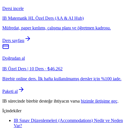
Dersi incele
IB Matematik HL Özel Ders (AA & AI Hub)
Müfredat, paper kırılımı, çalışma planı ve öğretmen kadrosu.
Ders sayfası
Doğrudan al
IB Özel Ders | 10 Ders
·
₺46.262
Birebir online ders. İlk hafta kullanılmamış dersler için %100 iade.
Paketi al
IB sürecinde birebir desteğe ihtiyacın varsa
bizimle iletişime geç
.
İçindekiler
IB Sınav Düzenlemeleri (Accommodations) Nedir ve Neden
Var?