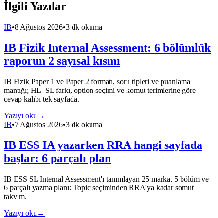
İlgili Yazılar
IB
•
8 Ağustos 2026
•
3 dk okuma
IB Fizik Internal Assessment: 6 bölümlük
raporun 2 sayısal kısmı
IB Fizik Paper 1 ve Paper 2 formatı, soru tipleri ve puanlama
mantığı; HL–SL farkı, option seçimi ve komut terimlerine göre
cevap kalıbı tek sayfada.
Yazıyı oku
→
IB
•
7 Ağustos 2026
•
3 dk okuma
IB ESS IA yazarken RRA hangi sayfada
başlar: 6 parçalı plan
IB ESS SL Internal Assessment'ı tanımlayan 25 marka, 5 bölüm ve
6 parçalı yazma planı: Topic seçiminden RRA'ya kadar somut
takvim.
Yazıyı oku
→