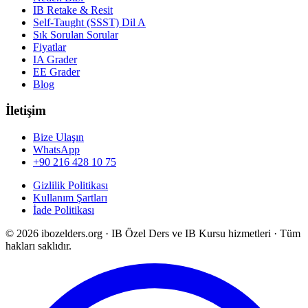
IB Retake & Resit
Self-Taught (SSST) Dil A
Sık Sorulan Sorular
Fiyatlar
IA Grader
EE Grader
Blog
İletişim
Bize Ulaşın
WhatsApp
+90 216 428 10 75
Gizlilik Politikası
Kullanım Şartları
İade Politikası
©
2026
ibozelders.org
·
IB Özel Ders ve IB Kursu hizmetleri · Tüm
hakları saklıdır.