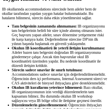
IB okullarında accommodations sürecinde hem aileler hem de
okullar tarafından yapılan yaygın hatalar bulunmaktadır. Bu
hataların bilinmesi, sürecin daha etkin yönetilmesini sağlar.
Tanı belgesinin zamanında alınmaması:
IB organizasyonu
tanı belgelerinin belirli bir süre içinde alınmış olmasını ister.
Geç başvuru yapan aileler, sınav dönemine yetişememe riski
ile karşı karşıya kalır. Değerlendirme sürecine DP'nin ilk
yılının başında başlamak en güvenli yaklaşımdır.
Okulun IB koordinatörü ile yeterli iletişim kurulmaması:
Aileler bazen tanı belgesini doğrudan IB organizasyonuna
göndermeye çalışır. Ancak tüm başvurular okul IB
koordinatörü üzerinden yapılır. Bu nedenle koordinatör ile
düzenli iletişim kritiktir.
Sürecin sadece sınavlar ile sınırlı tutulması:
Accommodations sadece sınavlar için değerlendirilmemelidir.
Öğrencinin ders içi performansı, Internal Assessment süreci ve
CAS aktiviteleri de bireysel ihtiyaçlara göre desteklenmelidir.
Okulun IB kurallarını yeterince bilmemesi:
Bazı okullar,
IB organizasyonunun izin verdiği düzenlemelerin tam
kapsamını bilmez. Bu durumda okulun IB workshop
sağlayıcısı veya IB bölge ofisi ile iletişime geçmesi önerilir.
Düzenlemelerin güncellenmemesi:
Öğrencinin ihtiyaçları