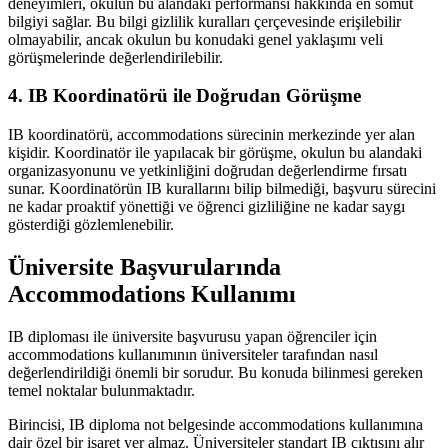
deneyimleri, okulun bu alandaki performansı hakkında en somut
bilgiyi sağlar. Bu bilgi gizlilik kuralları çerçevesinde erişilebilir
olmayabilir, ancak okulun bu konudaki genel yaklaşımı veli
görüşmelerinde değerlendirilebilir.
4. IB Koordinatörü ile Doğrudan Görüşme
IB koordinatörü, accommodations sürecinin merkezinde yer alan
kişidir. Koordinatör ile yapılacak bir görüşme, okulun bu alandaki
organizasyonunu ve yetkinliğini doğrudan değerlendirme fırsatı
sunar. Koordinatörün IB kurallarını bilip bilmediği, başvuru sürecini
ne kadar proaktif yönettiği ve öğrenci gizliliğine ne kadar saygı
gösterdiği gözlemlenebilir.
Üniversite Başvurularında
Accommodations Kullanımı
IB diploması ile üniversite başvurusu yapan öğrenciler için
accommodations kullanımının üniversiteler tarafından nasıl
değerlendirildiği önemli bir sorudur. Bu konuda bilinmesi gereken
temel noktalar bulunmaktadır.
Birincisi, IB diploma not belgesinde accommodations kullanımına
dair özel bir işaret yer almaz. Üniversiteler standart IB çıktısını alır