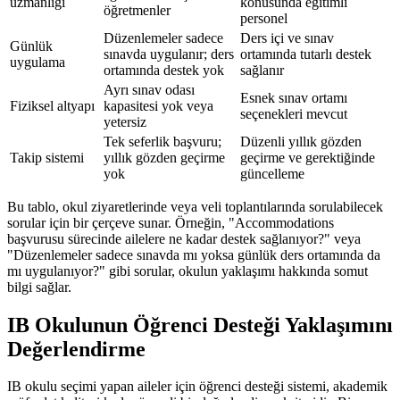
uzmanlığı
konusunda eğitimli
öğretmenler
personel
Düzenlemeler sadece
Ders içi ve sınav
Günlük
sınavda uygulanır; ders
ortamında tutarlı destek
uygulama
ortamında destek yok
sağlanır
Ayrı sınav odası
Esnek sınav ortamı
Fiziksel altyapı
kapasitesi yok veya
seçenekleri mevcut
yetersiz
Tek seferlik başvuru;
Düzenli yıllık gözden
Takip sistemi
yıllık gözden geçirme
geçirme ve gerektiğinde
yok
güncelleme
Bu tablo, okul ziyaretlerinde veya veli toplantılarında sorulabilecek
sorular için bir çerçeve sunar. Örneğin, "Accommodations
başvurusu sürecinde ailelere ne kadar destek sağlanıyor?" veya
"Düzenlemeler sadece sınavda mı yoksa günlük ders ortamında da
mı uygulanıyor?" gibi sorular, okulun yaklaşımı hakkında somut
bilgi sağlar.
IB Okulunun Öğrenci Desteği Yaklaşımını
Değerlendirme
IB okulu seçimi yapan aileler için öğrenci desteği sistemi, akademik