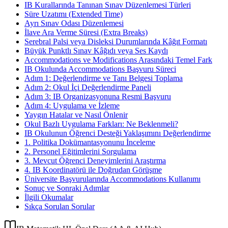
IB Kurallarında Tanınan Sınav Düzenlemesi Türleri
Süre Uzatımı (Extended Time)
Ayrı Sınav Odası Düzenlemesi
İlave Ara Verme Süresi (Extra Breaks)
Serebral Palsi veya Disleksi Durumlarında Kâğıt Formatı
Büyük Punktlı Sınav Kâğıdı veya Ses Kaydı
Accommodations ve Modifications Arasındaki Temel Fark
IB Okulunda Accommodations Başvuru Süreci
Adım 1: Değerlendirme ve Tanı Belgesi Toplama
Adım 2: Okul İçi Değerlendirme Paneli
Adım 3: IB Organizasyonuna Resmi Başvuru
Adım 4: Uygulama ve İzleme
Yaygın Hatalar ve Nasıl Önlenir
Okul Bazlı Uygulama Farkları: Ne Beklenmeli?
IB Okulunun Öğrenci Desteği Yaklaşımını Değerlendirme
1. Politika Dokümantasyonunu İnceleme
2. Personel Eğitimlerini Sorgulama
3. Mevcut Öğrenci Deneyimlerini Araştırma
4. IB Koordinatörü ile Doğrudan Görüşme
Üniversite Başvurularında Accommodations Kullanımı
Sonuç ve Sonraki Adımlar
İlgili Okumalar
Sıkça Sorulan Sorular