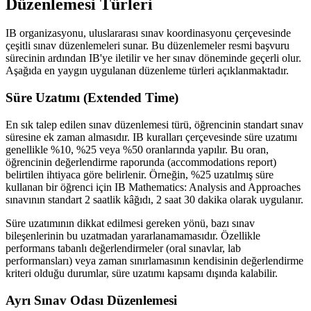
Düzenlemesi Türleri
IB organizasyonu, uluslararası sınav koordinasyonu çerçevesinde
çeşitli sınav düzenlemeleri sunar. Bu düzenlemeler resmi başvuru
sürecinin ardından IB'ye iletilir ve her sınav döneminde geçerli olur.
Aşağıda en yaygın uygulanan düzenleme türleri açıklanmaktadır.
Süre Uzatımı (Extended Time)
En sık talep edilen sınav düzenlemesi türü, öğrencinin standart sınav
süresine ek zaman almasıdır. IB kuralları çerçevesinde süre uzatımı
genellikle %10, %25 veya %50 oranlarında yapılır. Bu oran,
öğrencinin değerlendirme raporunda (accommodations report)
belirtilen ihtiyaca göre belirlenir. Örneğin, %25 uzatılmış süre
kullanan bir öğrenci için IB Mathematics: Analysis and Approaches
sınavının standart 2 saatlik kâğıdı, 2 saat 30 dakika olarak uygulanır.
Süre uzatımının dikkat edilmesi gereken yönü, bazı sınav
bileşenlerinin bu uzatmadan yararlanamamasıdır. Özellikle
performans tabanlı değerlendirmeler (oral sınavlar, lab
performansları) veya zaman sınırlamasının kendisinin değerlendirme
kriteri olduğu durumlar, süre uzatımı kapsamı dışında kalabilir.
Ayrı Sınav Odası Düzenlemesi