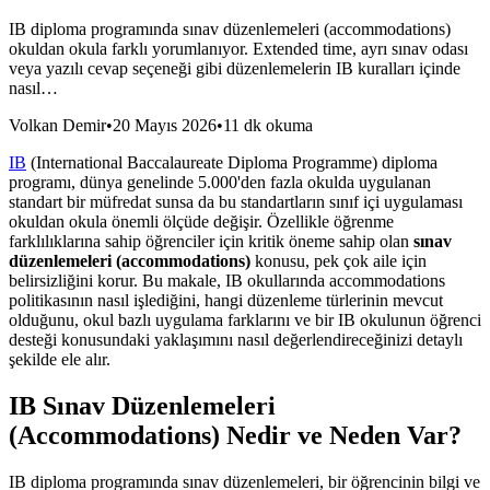
IB diploma programında sınav düzenlemeleri (accommodations)
okuldan okula farklı yorumlanıyor. Extended time, ayrı sınav odası
veya yazılı cevap seçeneği gibi düzenlemelerin IB kuralları içinde
nasıl…
Volkan Demir
•
20 Mayıs 2026
•
11 dk okuma
IB
(International Baccalaureate Diploma Programme) diploma
programı, dünya genelinde 5.000'den fazla okulda uygulanan
standart bir müfredat sunsa da bu standartların sınıf içi uygulaması
okuldan okula önemli ölçüde değişir. Özellikle öğrenme
farklılıklarına sahip öğrenciler için kritik öneme sahip olan
sınav
düzenlemeleri (accommodations)
konusu, pek çok aile için
belirsizliğini korur. Bu makale, IB okullarında accommodations
politikasının nasıl işlediğini, hangi düzenleme türlerinin mevcut
olduğunu, okul bazlı uygulama farklarını ve bir IB okulunun öğrenci
desteği konusundaki yaklaşımını nasıl değerlendireceğinizi detaylı
şekilde ele alır.
IB Sınav Düzenlemeleri
(Accommodations) Nedir ve Neden Var?
IB diploma programında sınav düzenlemeleri, bir öğrencinin bilgi ve