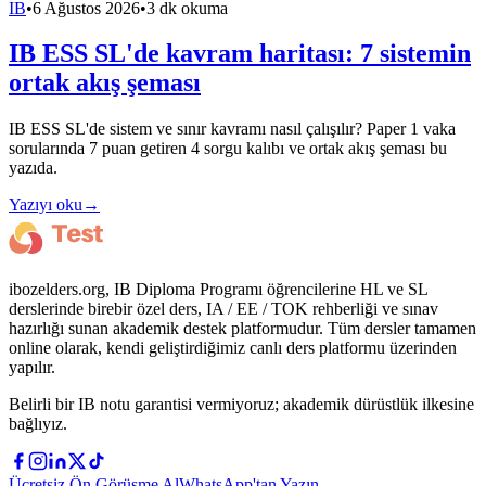
IB
•
6 Ağustos 2026
•
3 dk okuma
IB ESS SL'de kavram haritası: 7 sistemin
ortak akış şeması
IB ESS SL'de sistem ve sınır kavramı nasıl çalışılır? Paper 1 vaka
sorularında 7 puan getiren 4 sorgu kalıbı ve ortak akış şeması bu
yazıda.
Yazıyı oku
→
ibozelders.org, IB Diploma Programı öğrencilerine HL ve SL
derslerinde birebir özel ders, IA / EE / TOK rehberliği ve sınav
hazırlığı sunan akademik destek platformudur. Tüm dersler tamamen
online olarak, kendi geliştirdiğimiz canlı ders platformu üzerinden
yapılır.
Belirli bir IB notu garantisi vermiyoruz; akademik dürüstlük ilkesine
bağlıyız.
Ücretsiz Ön Görüşme Al
WhatsApp'tan Yazın