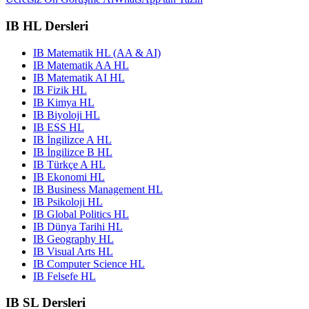
IB HL Dersleri
IB Matematik HL (AA & AI)
IB Matematik AA HL
IB Matematik AI HL
IB Fizik HL
IB Kimya HL
IB Biyoloji HL
IB ESS HL
IB İngilizce A HL
IB İngilizce B HL
IB Türkçe A HL
IB Ekonomi HL
IB Business Management HL
IB Psikoloji HL
IB Global Politics HL
IB Dünya Tarihi HL
IB Geography HL
IB Visual Arts HL
IB Computer Science HL
IB Felsefe HL
IB SL Dersleri