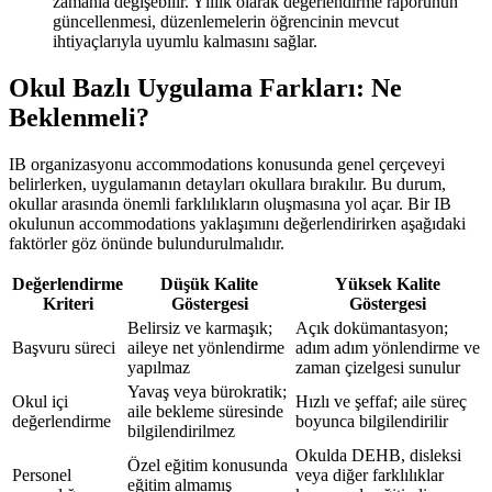
zamanla değişebilir. Yıllık olarak değerlendirme raporunun
güncellenmesi, düzenlemelerin öğrencinin mevcut
ihtiyaçlarıyla uyumlu kalmasını sağlar.
Okul Bazlı Uygulama Farkları: Ne
Beklenmeli?
IB organizasyonu accommodations konusunda genel çerçeveyi
belirlerken, uygulamanın detayları okullara bırakılır. Bu durum,
okullar arasında önemli farklılıkların oluşmasına yol açar. Bir IB
okulunun accommodations yaklaşımını değerlendirirken aşağıdaki
faktörler göz önünde bulundurulmalıdır.
Değerlendirme
Düşük Kalite
Yüksek Kalite
Kriteri
Göstergesi
Göstergesi
Belirsiz ve karmaşık;
Açık dokümantasyon;
Başvuru süreci
aileye net yönlendirme
adım adım yönlendirme ve
yapılmaz
zaman çizelgesi sunulur
Yavaş veya bürokratik;
Okul içi
Hızlı ve şeffaf; aile süreç
aile bekleme süresinde
değerlendirme
boyunca bilgilendirilir
bilgilendirilmez
Okulda DEHB, disleksi
Özel eğitim konusunda
Personel
veya diğer farklılıklar
eğitim almamış