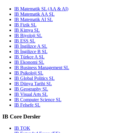
IB Matematik SL (AA & AI)
IB Matematik AA SL
IB Matematik AI SL
IB Fizik SL
IB Kimya SL
IB Biyoloji SL
IB ESS SL
IB İngilizce A SL
IB İngilizce B SL
IB Türkçe A SL
IB Ekonomi SL
IB Business Management SL
IB Psikoloji SL
IB Global Politics SL
IB Dünya Tarihi SL
IB Geography SL
IB Visual Arts SL
IB Computer Science SL
IB Felsefe SL
IB Core Dersler
IB TOK