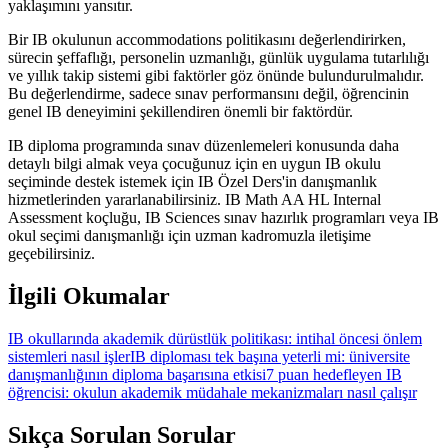
yaklaşımını yansıtır.
Bir IB okulunun accommodations politikasını değerlendirirken,
sürecin şeffaflığı, personelin uzmanlığı, günlük uygulama tutarlılığı
ve yıllık takip sistemi gibi faktörler göz önünde bulundurulmalıdır.
Bu değerlendirme, sadece sınav performansını değil, öğrencinin
genel IB deneyimini şekillendiren önemli bir faktördür.
IB diploma programında sınav düzenlemeleri konusunda daha
detaylı bilgi almak veya çocuğunuz için en uygun IB okulu
seçiminde destek istemek için IB Özel Ders'in danışmanlık
hizmetlerinden yararlanabilirsiniz. IB Math AA HL Internal
Assessment koçluğu, IB Sciences sınav hazırlık programları veya IB
okul seçimi danışmanlığı için uzman kadromuzla iletişime
geçebilirsiniz.
İlgili Okumalar
IB okullarında akademik dürüstlük politikası: intihal öncesi önlem
sistemleri nasıl işler
IB diploması tek başına yeterli mi: üniversite
danışmanlığının diploma başarısına etkisi
7 puan hedefleyen IB
öğrencisi: okulun akademik müdahale mekanizmaları nasıl çalışır
Sıkça Sorulan Sorular