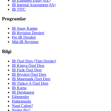
IB Extended Essay (EE)
IB Internal Assessment (IA)
IB TITC
Programlar
IB Sınav Kampı
IB Revision Dersleri
Pre-IB Dersleri
Mid-IB Revision
Bilgi
IB Özel Ders (Tüm Dersler)
IB Kimya Özel Ders
IB Fizik Özel Ders
IB Biyoloji Özel Ders
IB Matematik Özel Ders
IB Türkçe A Özel Ders
IB Kursu
IB Dershanesi
Eğitmenler
Hakkımızda
Nasıl Çalışır?
Neden Biz?