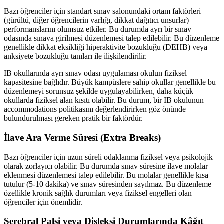
Bazı öğrenciler için standart sınav salonundaki ortam faktörleri
(gürültü, diğer öğrencilerin varlığı, dikkat dağıtıcı unsurlar)
performanslarını olumsuz etkiler. Bu durumda ayrı bir sınav
odasında sınava girilmesi düzenlemesi talep edilebilir. Bu düzenleme
genellikle dikkat eksikliği hiperaktivite bozukluğu (DEHB) veya
anksiyete bozukluğu tanıları ile ilişkilendirilir.
IB okullarında ayrı sınav odası uygulaması okulun fiziksel
kapasitesine bağlıdır. Büyük kampüslere sahip okullar genellikle bu
düzenlemeyi sorunsuz şekilde uygulayabilirken, daha küçük
okullarda fiziksel alan kısıtı olabilir. Bu durum, bir IB okulunun
accommodations politikasını değerlendirirken göz önünde
bulundurulması gereken pratik bir faktördür.
İlave Ara Verme Süresi (Extra Breaks)
Bazı öğrenciler için uzun süreli odaklanma fiziksel veya psikolojik
olarak zorlayıcı olabilir. Bu durumda sınav süresine ilave molalar
eklenmesi düzenlemesi talep edilebilir. Bu molalar genellikle kısa
tutulur (5-10 dakika) ve sınav süresinden sayılmaz. Bu düzenleme
özellikle kronik sağlık durumları veya fiziksel engelleri olan
öğrenciler için önemlidir.
Serebral Palsi veya Disleksi Durumlarında Kâğıt