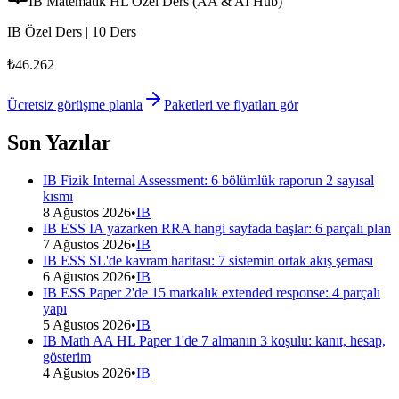
IB Matematik HL Özel Ders (AA & AI Hub)
IB Özel Ders | 10 Ders
₺46.262
Ücretsiz görüşme planla
Paketleri ve fiyatları gör
Son Yazılar
IB Fizik Internal Assessment: 6 bölümlük raporun 2 sayısal
kısmı
8 Ağustos 2026
•
IB
IB ESS IA yazarken RRA hangi sayfada başlar: 6 parçalı plan
7 Ağustos 2026
•
IB
IB ESS SL'de kavram haritası: 7 sistemin ortak akış şeması
6 Ağustos 2026
•
IB
IB ESS Paper 2'de 15 markalık extended response: 4 parçalı
yapı
5 Ağustos 2026
•
IB
IB Math AA HL Paper 1'de 7 almanın 3 koşulu: kanıt, hesap,
gösterim
4 Ağustos 2026
•
IB