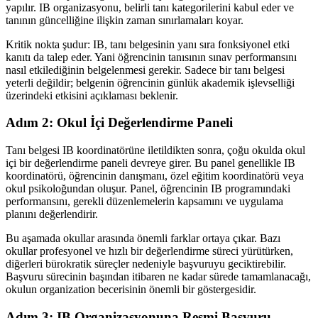
yapılır. IB organizasyonu, belirli tanı kategorilerini kabul eder ve
tanının güncelliğine ilişkin zaman sınırlamaları koyar.
Kritik nokta şudur: IB, tanı belgesinin yanı sıra fonksiyonel etki
kanıtı da talep eder. Yani öğrencinin tanısının sınav performansını
nasıl etkilediğinin belgelenmesi gerekir. Sadece bir tanı belgesi
yeterli değildir; belgenin öğrencinin günlük akademik işlevselliği
üzerindeki etkisini açıklaması beklenir.
Adım 2: Okul İçi Değerlendirme Paneli
Tanı belgesi IB koordinatörüne iletildikten sonra, çoğu okulda okul
içi bir değerlendirme paneli devreye girer. Bu panel genellikle IB
koordinatörü, öğrencinin danışmanı, özel eğitim koordinatörü veya
okul psikoloğundan oluşur. Panel, öğrencinin IB programındaki
performansını, gerekli düzenlemelerin kapsamını ve uygulama
planını değerlendirir.
Bu aşamada okullar arasında önemli farklar ortaya çıkar. Bazı
okullar profesyonel ve hızlı bir değerlendirme süreci yürütürken,
diğerleri bürokratik süreçler nedeniyle başvuruyu geciktirebilir.
Başvuru sürecinin başından itibaren ne kadar sürede tamamlanacağı,
okulun organization becerisinin önemli bir göstergesidir.
Adım 3: IB Organizasyonuna Resmi Başvuru