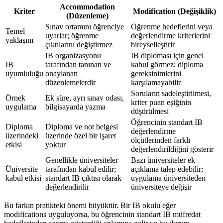
Accommodation
Kriter
Modification (Değişiklik)
(Düzenleme)
Sınav ortamını öğrenciye
Öğrenme hedeflerini veya
Temel
uyarlar; öğrenme
değerlendirme kriterlerini
yaklaşım
çıktılarını değiştirmez
bireyselleştirir
IB organizasyonu
IB diploması için genel
IB
tarafından tanınan ve
kabul görmez; diploma
uyumluluğu
onaylanan
gereksinimlerini
düzenlemelerdir
karşılamayabilir
Soruların sadeleştirilmesi,
Örnek
Ek süre, ayrı sınav odası,
kriter puan eşiğinin
uygulama
bilgisayarda yazma
düşürülmesi
Öğrencinin standart IB
Diploma
Diploma ve not belgesi
değerlendirme
üzerindeki
üzerinde özel bir işaret
ölçütlerinden farklı
etkisi
yoktur
değerlendirildiğini gösterir
Genellikle üniversiteler
Bazı üniversiteler ek
Üniversite
tarafından kabul edilir;
açıklama talep edebilir;
kabul etkisi
standart IB çıktısı olarak
uygulama üniversiteden
değerlendirilir
üniversiteye değişir
Bu farkın pratikteki önemi büyüktür. Bir IB okulu eğer
modifications uyguluyorsa, bu öğrencinin standart IB müfredat