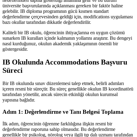
hedeflerinden sapma gösterdiği anlamına gelir ve bu durum
üniversite başvurularında açıklanması gereken bir faktör haline
gelebilir. IB diploma programının gücü kısmen standart
değerlendirme çerçevesinden geldiği için, modifications uygulaması
bazı okullar tarafından dikkatle değerlendirilir.
Kaliteli bir IB okulu, öğrencinin ihtiyaçlarına en uygun çözümü
sunarken IB kuralları içinde kalmanın yollarını araştırır. Bu dengeyi
nasıl kurduğunuz, okulun akademik yaklaşımının önemli bir
göstergesidir.
IB Okulunda Accommodations Başvuru
Süreci
Bir IB okulunda sınav düzenlemesi talep etmek, belirli adımları
içeren resmi bir süreçtir. Bu süreç genellikle okulun IB koordinatörü
tarafından yönetilir, ancak sürecin etkinliği okulun kurumsal
yapısına bağlıdır.
Adım 1: Değerlendirme ve Tanı Belgesi Toplama
İlk adım, öğrencinin öğrenme farklılığına ilişkin resmi bir
değerlendirme raporuna sahip olmasıdır. Bu değerlendirme
genellikle bir psikolog, nörolog veya ilgili tıp dalı uzmanı tarafından