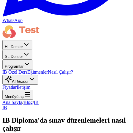
WhatsApp
HL Dersler
SL Dersler
Programlar
IB Özel Ders
Eğitmenler
Nasıl Çalışır?
AI Grader
Fiyatlar
İletişim
Menüyü aç
Ana Sayfa
/
Blog
/
IB
IB
IB Diploma'da sınav düzenlemeleri nasıl
çalışır