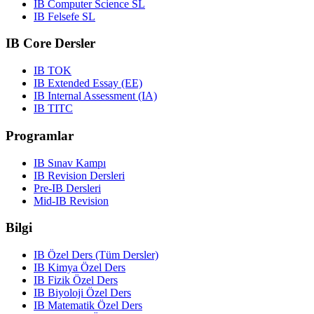
IB Computer Science SL
IB Felsefe SL
IB Core Dersler
IB TOK
IB Extended Essay (EE)
IB Internal Assessment (IA)
IB TITC
Programlar
IB Sınav Kampı
IB Revision Dersleri
Pre-IB Dersleri
Mid-IB Revision
Bilgi
IB Özel Ders (Tüm Dersler)
IB Kimya Özel Ders
IB Fizik Özel Ders
IB Biyoloji Özel Ders
IB Matematik Özel Ders