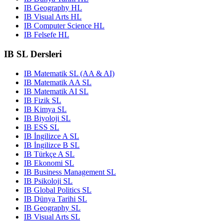
IB Geography HL
IB Visual Arts HL
IB Computer Science HL
IB Felsefe HL
IB SL Dersleri
IB Matematik SL (AA & AI)
IB Matematik AA SL
IB Matematik AI SL
IB Fizik SL
IB Kimya SL
IB Biyoloji SL
IB ESS SL
IB İngilizce A SL
IB İngilizce B SL
IB Türkçe A SL
IB Ekonomi SL
IB Business Management SL
IB Psikoloji SL
IB Global Politics SL
IB Dünya Tarihi SL
IB Geography SL
IB Visual Arts SL