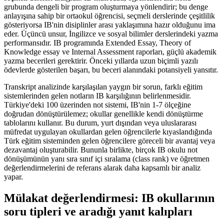
grubunda dengeli bir program oluşturmaya yönlendirir; bu denge
anlayışına sahip bir ortaokul öğrencisi, seçmeli derslerinde çeşitlilik
gösteriyorsa IB'nin disiplinler arası yaklaşımına hazır olduğunu ima
eder. Üçüncü unsur, İngilizce ve sosyal bilimler derslerindeki yazma
performansıdır. IB programında Extended Essay, Theory of
Knowledge essay ve Internal Assessment raporları, güçlü akademik
yazma becerileri gerektirir. Önceki yıllarda uzun biçimli yazılı
ödevlerde gösterilen başarı, bu beceri alanındaki potansiyeli yansıtır.
Transkript analizinde karşılaşılan yaygın bir sorun, farklı eğitim
sistemlerinden gelen notların IB karşılığının belirlenmesidir.
Türkiye'deki 100 üzerinden not sistemi, IB'nin 1-7 ölçeğine
doğrudan dönüştürülemez; okullar genellikle kendi dönüştürme
tablolarını kullanır. Bu durum, yurt dışından veya uluslararası
müfredat uygulayan okullardan gelen öğrencilerle kıyaslandığında
Türk eğitim sisteminden gelen öğrencilere göreceli bir avantaj veya
dezavantaj oluşturabilir. Bununla birlikte, birçok IB okulu not
dönüşümünün yanı sıra sınıf içi sıralama (class rank) ve öğretmen
değerlendirmelerini de referans alarak daha kapsamlı bir analiz
yapar.
Mülakat değerlendirmesi: IB okullarının
soru tipleri ve aradığı yanıt kalıpları