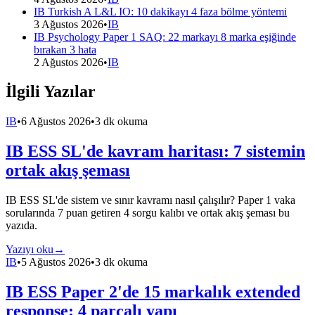
IB Turkish A L&L IO: 10 dakikayı 4 faza bölme yöntemi
3 Ağustos 2026
•
IB
IB Psychology Paper 1 SAQ: 22 markayı 8 marka eşiğinde
bırakan 3 hata
2 Ağustos 2026
•
IB
İlgili Yazılar
IB
•
6 Ağustos 2026
•
3 dk okuma
IB ESS SL'de kavram haritası: 7 sistemin
ortak akış şeması
IB ESS SL'de sistem ve sınır kavramı nasıl çalışılır? Paper 1 vaka
sorularında 7 puan getiren 4 sorgu kalıbı ve ortak akış şeması bu
yazıda.
Yazıyı oku
→
IB
•
5 Ağustos 2026
•
3 dk okuma
IB ESS Paper 2'de 15 markalık extended
response: 4 parçalı yapı