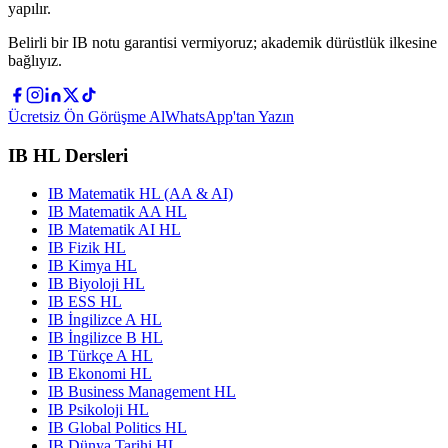
yapılır.
Belirli bir IB notu garantisi vermiyoruz; akademik dürüstlük ilkesine
bağlıyız.
Ücretsiz Ön Görüşme Al
WhatsApp'tan Yazın
IB HL Dersleri
IB Matematik HL (AA & AI)
IB Matematik AA HL
IB Matematik AI HL
IB Fizik HL
IB Kimya HL
IB Biyoloji HL
IB ESS HL
IB İngilizce A HL
IB İngilizce B HL
IB Türkçe A HL
IB Ekonomi HL
IB Business Management HL
IB Psikoloji HL
IB Global Politics HL
IB Dünya Tarihi HL