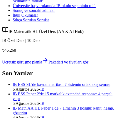
okullarının farkları
Üniversite başvurularında IB okulu seçiminin rolü
Sonuç ve sonraki adımlar
İlgili Okumalar
Sıkça Sorulan Sorular
IB Matematik HL Özel Ders (AA & AI Hub)
IB Özel Ders | 10 Ders
₺46.268
Ücretsiz görüşme planla
Paketleri ve fiyatları gör
Son Yazılar
IB ESS SL'de kavram haritası: 7 sistemin ortak akış şeması
6 Ağustos 2026
•
IB
IB ESS Paper 2'de 15 markalık extended response: 4 parçalı
yapı
5 Ağustos 2026
•
IB
IB Math AA HL Paper 1'de 7 almanın 3 koşulu: kanıt, hesap,
gösterim
4 Ağustos 2026
•
IB