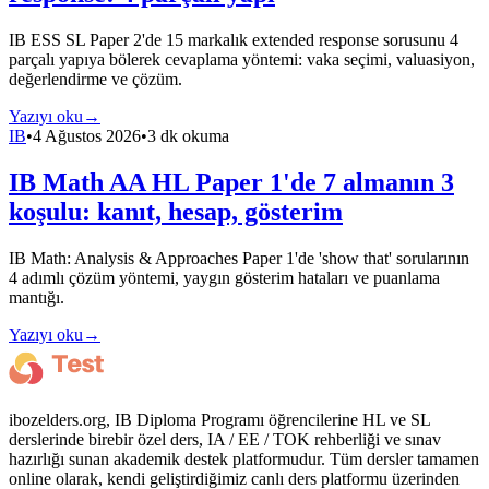
IB ESS SL Paper 2'de 15 markalık extended response sorusunu 4
parçalı yapıya bölerek cevaplama yöntemi: vaka seçimi, valuasiyon,
değerlendirme ve çözüm.
Yazıyı oku
→
IB
•
4 Ağustos 2026
•
3 dk okuma
IB Math AA HL Paper 1'de 7 almanın 3
koşulu: kanıt, hesap, gösterim
IB Math: Analysis & Approaches Paper 1'de 'show that' sorularının
4 adımlı çözüm yöntemi, yaygın gösterim hataları ve puanlama
mantığı.
Yazıyı oku
→
ibozelders.org, IB Diploma Programı öğrencilerine HL ve SL
derslerinde birebir özel ders, IA / EE / TOK rehberliği ve sınav
hazırlığı sunan akademik destek platformudur. Tüm dersler tamamen
online olarak, kendi geliştirdiğimiz canlı ders platformu üzerinden