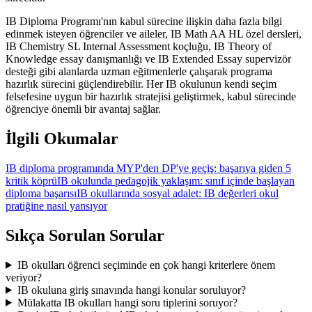
IB Diploma Programı'nın kabul sürecine ilişkin daha fazla bilgi
edinmek isteyen öğrenciler ve aileler, IB Math AA HL özel dersleri,
IB Chemistry SL Internal Assessment koçluğu, IB Theory of
Knowledge essay danışmanlığı ve IB Extended Essay supervizör
desteği gibi alanlarda uzman eğitmenlerle çalışarak programa
hazırlık sürecini güçlendirebilir. Her IB okulunun kendi seçim
felsefesine uygun bir hazırlık stratejisi geliştirmek, kabul sürecinde
öğrenciye önemli bir avantaj sağlar.
İlgili Okumalar
IB diploma programında MYP'den DP'ye geçiş: başarıya giden 5
kritik köprü
IB okulunda pedagojik yaklaşım: sınıf içinde başlayan
diploma başarısı
IB okullarında sosyal adalet: IB değerleri okul
pratiğine nasıl yansıyor
Sıkça Sorulan Sorular
IB okulları öğrenci seçiminde en çok hangi kriterlere önem
veriyor?
IB okuluna giriş sınavında hangi konular soruluyor?
Mülakatta IB okulları hangi soru tiplerini soruyor?