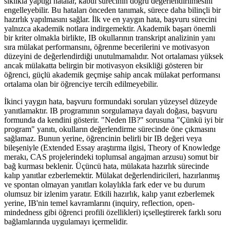
sıklıkla yaptığı hatalar, kabul sürecinin doğru değerlendirilmesini
engelleyebilir. Bu hataları önceden tanımak, sürece daha bilinçli bir
hazırlık yapılmasını sağlar. İlk ve en yaygın hata, başvuru sürecini
yalnızca akademik notlara indirgemektir. Akademik başarı önemli
bir kriter olmakla birlikte, IB okullarının transkript analizinin yanı
sıra mülakat performansını, öğrenme becerilerini ve motivasyon
düzeyini de değerlendirdiği unutulmamalıdır. Not ortalaması yüksek
ancak mülakatta belirgin bir motivasyon eksikliği gösteren bir
öğrenci, güçlü akademik geçmişe sahip ancak mülakat performansı
ortalama olan bir öğrenciye tercih edilmeyebilir.
İkinci yaygın hata, başvuru formundaki soruları yüzeysel düzeyde
yanıtlamaktır. IB programının sorgulamaya dayalı doğası, başvuru
formunda da kendini gösterir. "Neden IB?" sorusuna "Çünkü iyi bir
program" yanıtı, okulların değerlendirme sürecinde öne çıkmasını
sağlamaz. Bunun yerine, öğrencinin belirli bir IB değeri veya
bileşeniyle (Extended Essay araştırma ilgisi, Theory of Knowledge
merakı, CAS projelerindeki toplumsal angajman arzusu) somut bir
bağ kurması beklenir. Üçüncü hata, mülakata hazırlık sürecinde
kalıp yanıtlar ezberlemektir. Mülakat değerlendiricileri, hazırlanmış
ve spontan olmayan yanıtları kolaylıkla fark eder ve bu durum
olumsuz bir izlenim yaratır. Etkili hazırlık, kalıp yanıt ezberlemek
yerine, IB'nin temel kavramlarını (inquiry, reflection, open-
mindedness gibi öğrenci profili özellikleri) içselleştirerek farklı soru
bağlamlarında uygulamayı içermelidir.