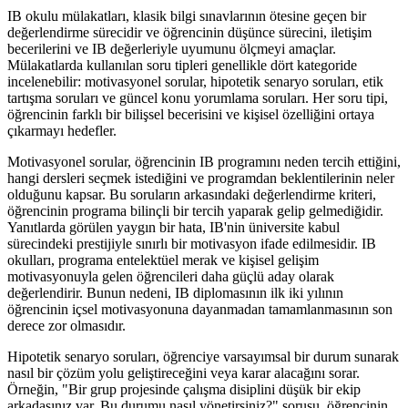
IB okulu mülakatları, klasik bilgi sınavlarının ötesine geçen bir
değerlendirme sürecidir ve öğrencinin düşünce sürecini, iletişim
becerilerini ve IB değerleriyle uyumunu ölçmeyi amaçlar.
Mülakatlarda kullanılan soru tipleri genellikle dört kategoride
incelenebilir: motivasyonel sorular, hipotetik senaryo soruları, etik
tartışma soruları ve güncel konu yorumlama soruları. Her soru tipi,
öğrencinin farklı bir bilişsel becerisini ve kişisel özelliğini ortaya
çıkarmayı hedefler.
Motivasyonel sorular, öğrencinin IB programını neden tercih ettiğini,
hangi dersleri seçmek istediğini ve programdan beklentilerinin neler
olduğunu kapsar. Bu soruların arkasındaki değerlendirme kriteri,
öğrencinin programa bilinçli bir tercih yaparak gelip gelmediğidir.
Yanıtlarda görülen yaygın bir hata, IB'nin üniversite kabul
sürecindeki prestijiyle sınırlı bir motivasyon ifade edilmesidir. IB
okulları, programa entelektüel merak ve kişisel gelişim
motivasyonuyla gelen öğrencileri daha güçlü aday olarak
değerlendirir. Bunun nedeni, IB diplomasının ilk iki yılının
öğrencinin içsel motivasyonuna dayanmadan tamamlanmasının son
derece zor olmasıdır.
Hipotetik senaryo soruları, öğrenciye varsayımsal bir durum sunarak
nasıl bir çözüm yolu geliştireceğini veya karar alacağını sorar.
Örneğin, "Bir grup projesinde çalışma disiplini düşük bir ekip
arkadaşınız var. Bu durumu nasıl yönetirsiniz?" sorusu, öğrencinin