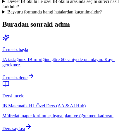
Devlet IB okulu ile özel IB okulu arasında seçim süreci nasıl
farklıdır?
Başvuru formunda hangi hatalardan kaçınılmalıdır?
Buradan sonraki adım
Ücretsiz başla
IA taslağınızı IB rubriğine göre 60 saniyede puanlayın. Kayıt
gerekmez.
Ücretsiz dene
Dersi incele
IB Matematik HL Özel Ders (AA & AI Hub)
Müfredat, paper kırılımı, çalışma planı ve öğretmen kadrosu.
Ders sayfası