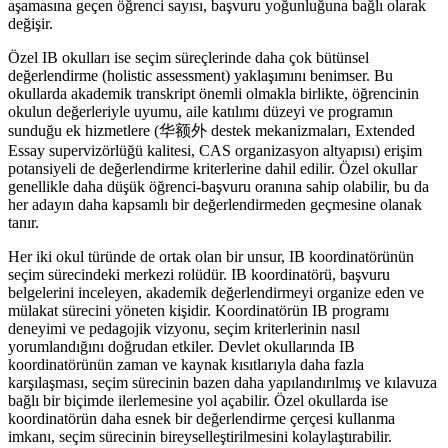
aşamasına geçen öğrenci sayısı, başvuru yoğunluğuna bağlı olarak
değişir.
Özel IB okulları ise seçim süreçlerinde daha çok bütünsel
değerlendirme (holistic assessment) yaklaşımını benimser. Bu
okullarda akademik transkript önemli olmakla birlikte, öğrencinin
okulun değerleriyle uyumu, aile katılımı düzeyi ve programın
sunduğu ek hizmetlere (华额外 destek mekanizmaları, Extended
Essay supervizörlüğü kalitesi, CAS organizasyon altyapısı) erişim
potansiyeli de değerlendirme kriterlerine dahil edilir. Özel okullar
genellikle daha düşük öğrenci-başvuru oranına sahip olabilir, bu da
her adayın daha kapsamlı bir değerlendirmeden geçmesine olanak
tanır.
Her iki okul türünde de ortak olan bir unsur, IB koordinatörünün
seçim sürecindeki merkezi rolüdür. IB koordinatörü, başvuru
belgelerini inceleyen, akademik değerlendirmeyi organize eden ve
mülakat sürecini yöneten kişidir. Koordinatörün IB programı
deneyimi ve pedagojik vizyonu, seçim kriterlerinin nasıl
yorumlandığını doğrudan etkiler. Devlet okullarında IB
koordinatörünün zaman ve kaynak kısıtlarıyla daha fazla
karşılaşması, seçim sürecinin bazen daha yapılandırılmış ve kılavuza
bağlı bir biçimde ilerlemesine yol açabilir. Özel okullarda ise
koordinatörün daha esnek bir değerlendirme çerçesi kullanma
imkanı, seçim sürecinin bireyselleştirilmesini kolaylaştırabilir.