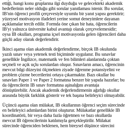
ettiği, hangi konu gruplarına ilgi duyduğu ve gelecekteki akademik
hedeflerinin neler olduğu gibi sorular yanıtlaması istenir. Bu sorular,
IB'nin öğrenci profili çerçevesiyle uyumlu bir yanıt yapısı gerektirir;
yüzeysel motivasyon ifadeleri yerine somut deneyimlere dayanan
açıklamalar tercih edilir. Formda öne çıkan bir hata, öğrencilerin
IB'yi yalnızca üniversite kabul avantajı olarak çerçevelemesidir;
oysa IB okulları, programa içsel motivasyonla gelen öğrencileri daha
güçlü aday olarak değerlendirir.
İkinci aşama olan akademik değerlendirme, birçok IB okulunda
yazılı sınav veya yetenek testi biçiminde uygulanır. Bu sınavlar
genellikle İngilizce, matematik ve fen bilimleri alanlarında çoktan
seçmeli ve açık uçlu sorulardan oluşur. Sınavların amacı, öğrencinin
mevcut bilgi düzeyini ölçmekten ziyade öğrenme potansiyelini ve
problem çözme becerilerini ortaya çıkarmaktır. Bazı okullar bu
sınavları Paper 1 ve Paper 2 formatına benzer bir yapıda hazırlar; bu
da öğrencilerin IB sınav formatına aşinalığını avantaja
dönüştürebilir. Ancak akademik değerlendirmenin ağırlığı okullar
arasında büyük farklılık gösterir ve tek başına belirleyici olmayabilir.
Üçüncü aşama olan mülakat, IB okullarının öğrenci seçim sürecinde
en belirleyici adımlardan birini oluşturur. Mülakatlar genellikle IB
koordinatörü, bir veya daha fazla öğretmen ve bazı okullarda
mevcut IB öğrencilerinin katılımıyla gerçekleştirilir. Mülakat
sürecinde öğrenciden beklenen, hem bireysel düşünce sürecini