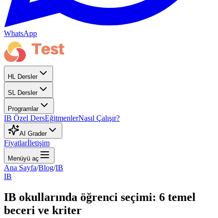
WhatsApp
HL Dersler
SL Dersler
Programlar
IB Özel Ders
Eğitmenler
Nasıl Çalışır?
AI Grader
Fiyatlar
İletişim
Menüyü aç
Ana Sayfa
/
Blog
/
IB
IB
IB okullarında öğrenci seçimi: 6 temel
beceri ve kriter