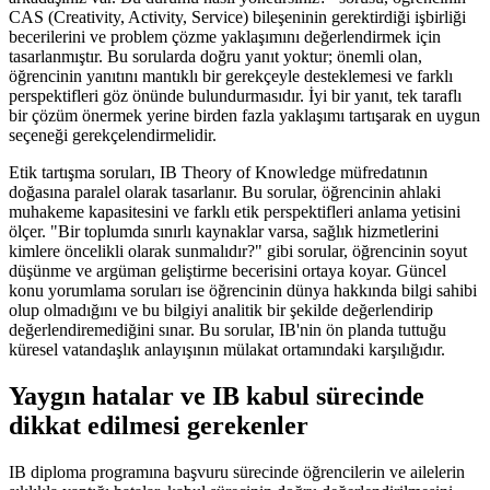
CAS (Creativity, Activity, Service) bileşeninin gerektirdiği işbirliği
becerilerini ve problem çözme yaklaşımını değerlendirmek için
tasarlanmıştır. Bu sorularda doğru yanıt yoktur; önemli olan,
öğrencinin yanıtını mantıklı bir gerekçeyle desteklemesi ve farklı
perspektifleri göz önünde bulundurmasıdır. İyi bir yanıt, tek taraflı
bir çözüm önermek yerine birden fazla yaklaşımı tartışarak en uygun
seçeneği gerekçelendirmelidir.
Etik tartışma soruları, IB Theory of Knowledge müfredatının
doğasına paralel olarak tasarlanır. Bu sorular, öğrencinin ahlaki
muhakeme kapasitesini ve farklı etik perspektifleri anlama yetisini
ölçer. "Bir toplumda sınırlı kaynaklar varsa, sağlık hizmetlerini
kimlere öncelikli olarak sunmalıdır?" gibi sorular, öğrencinin soyut
düşünme ve argüman geliştirme becerisini ortaya koyar. Güncel
konu yorumlama soruları ise öğrencinin dünya hakkında bilgi sahibi
olup olmadığını ve bu bilgiyi analitik bir şekilde değerlendirip
değerlendiremediğini sınar. Bu sorular, IB'nin ön planda tuttuğu
küresel vatandaşlık anlayışının mülakat ortamındaki karşılığıdır.
Yaygın hatalar ve IB kabul sürecinde
dikkat edilmesi gerekenler
IB diploma programına başvuru sürecinde öğrencilerin ve ailelerin