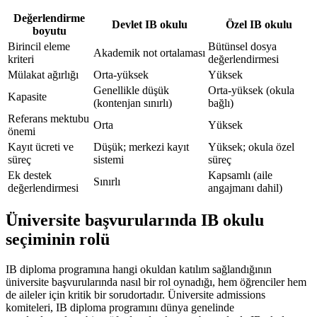
Değerlendirme
Devlet IB okulu
Özel IB okulu
boyutu
Birincil eleme
Bütünsel dosya
Akademik not ortalaması
kriteri
değerlendirmesi
Mülakat ağırlığı
Orta-yüksek
Yüksek
Genellikle düşük
Orta-yüksek (okula
Kapasite
(kontenjan sınırlı)
bağlı)
Referans mektubu
Orta
Yüksek
önemi
Kayıt ücreti ve
Düşük; merkezi kayıt
Yüksek; okula özel
süreç
sistemi
süreç
Ek destek
Kapsamlı (aile
Sınırlı
değerlendirmesi
angajmanı dahil)
Üniversite başvurularında IB okulu
seçiminin rolü
IB diploma programına hangi okuldan katılım sağlandığının
üniversite başvurularında nasıl bir rol oynadığı, hem öğrenciler hem
de aileler için kritik bir sorudortadır. Üniversite admissions
komiteleri, IB diploma programını dünya genelinde