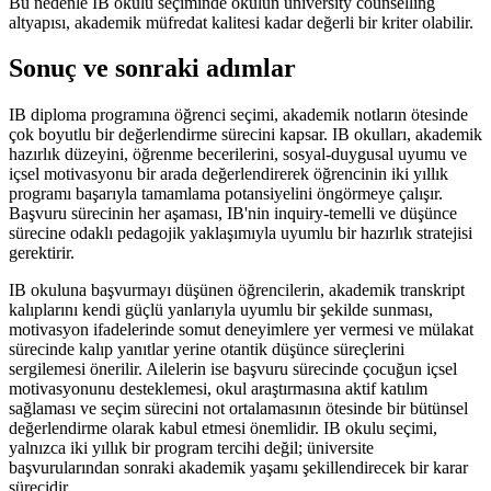
Bu nedenle IB okulu seçiminde okulun university counselling
altyapısı, akademik müfredat kalitesi kadar değerli bir kriter olabilir.
Sonuç ve sonraki adımlar
IB diploma programına öğrenci seçimi, akademik notların ötesinde
çok boyutlu bir değerlendirme sürecini kapsar. IB okulları, akademik
hazırlık düzeyini, öğrenme becerilerini, sosyal-duygusal uyumu ve
içsel motivasyonu bir arada değerlendirerek öğrencinin iki yıllık
programı başarıyla tamamlama potansiyelini öngörmeye çalışır.
Başvuru sürecinin her aşaması, IB'nin inquiry-temelli ve düşünce
sürecine odaklı pedagojik yaklaşımıyla uyumlu bir hazırlık stratejisi
gerektirir.
IB okuluna başvurmayı düşünen öğrencilerin, akademik transkript
kalıplarını kendi güçlü yanlarıyla uyumlu bir şekilde sunması,
motivasyon ifadelerinde somut deneyimlere yer vermesi ve mülakat
sürecinde kalıp yanıtlar yerine otantik düşünce süreçlerini
sergilemesi önerilir. Ailelerin ise başvuru sürecinde çocuğun içsel
motivasyonunu desteklemesi, okul araştırmasına aktif katılım
sağlaması ve seçim sürecini not ortalamasının ötesinde bir bütünsel
değerlendirme olarak kabul etmesi önemlidir. IB okulu seçimi,
yalnızca iki yıllık bir program tercihi değil; üniversite
başvurularından sonraki akademik yaşamı şekillendirecek bir karar
sürecidir.