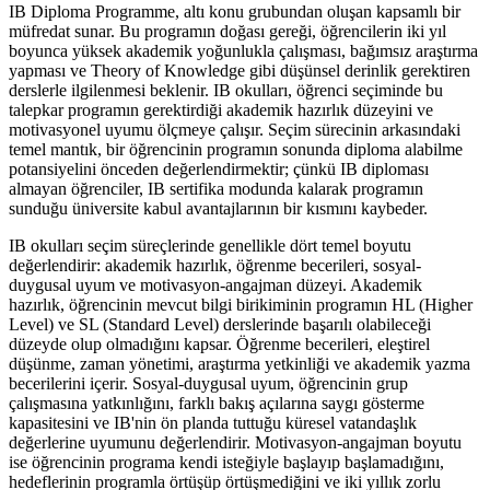
IB Diploma Programme, altı konu grubundan oluşan kapsamlı bir
müfredat sunar. Bu programın doğası gereği, öğrencilerin iki yıl
boyunca yüksek akademik yoğunlukla çalışması, bağımsız araştırma
yapması ve Theory of Knowledge gibi düşünsel derinlik gerektiren
derslerle ilgilenmesi beklenir. IB okulları, öğrenci seçiminde bu
talepkar programın gerektirdiği akademik hazırlık düzeyini ve
motivasyonel uyumu ölçmeye çalışır. Seçim sürecinin arkasındaki
temel mantık, bir öğrencinin programın sonunda diploma alabilme
potansiyelini önceden değerlendirmektir; çünkü IB diploması
almayan öğrenciler, IB sertifika modunda kalarak programın
sunduğu üniversite kabul avantajlarının bir kısmını kaybeder.
IB okulları seçim süreçlerinde genellikle dört temel boyutu
değerlendirir: akademik hazırlık, öğrenme becerileri, sosyal-
duygusal uyum ve motivasyon-angajman düzeyi. Akademik
hazırlık, öğrencinin mevcut bilgi birikiminin programın HL (Higher
Level) ve SL (Standard Level) derslerinde başarılı olabileceği
düzeyde olup olmadığını kapsar. Öğrenme becerileri, eleştirel
düşünme, zaman yönetimi, araştırma yetkinliği ve akademik yazma
becerilerini içerir. Sosyal-duygusal uyum, öğrencinin grup
çalışmasına yatkınlığını, farklı bakış açılarına saygı gösterme
kapasitesini ve IB'nin ön planda tuttuğu küresel vatandaşlık
değerlerine uyumunu değerlendirir. Motivasyon-angajman boyutu
ise öğrencinin programa kendi isteğiyle başlayıp başlamadığını,
hedeflerinin programla örtüşüp örtüşmediğini ve iki yıllık zorlu