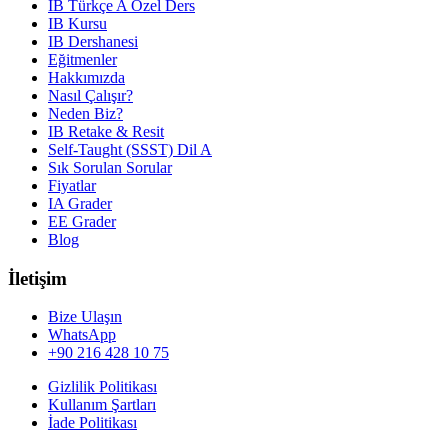
IB Türkçe A Özel Ders
IB Kursu
IB Dershanesi
Eğitmenler
Hakkımızda
Nasıl Çalışır?
Neden Biz?
IB Retake & Resit
Self-Taught (SSST) Dil A
Sık Sorulan Sorular
Fiyatlar
IA Grader
EE Grader
Blog
İletişim
Bize Ulaşın
WhatsApp
+90 216 428 10 75
Gizlilik Politikası
Kullanım Şartları
İade Politikası