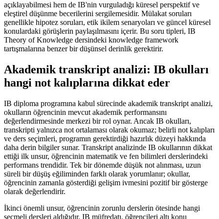
açıklayabilmesi hem de IB'nin vurguladığı küresel perspektif ve
eleştirel düşünme becerilerini sergilemesidir. Mülakat soruları
genellikle hipotez soruları, etik ikilem senaryoları ve güncel küresel
konulardaki görüşlerin paylaşılmasını içerir. Bu soru tipleri, IB
Theory of Knowledge dersindeki knowledge framework
tartışmalarına benzer bir düşünsel derinlik gerektirir.
Akademik transkript analizi: IB okulları
hangi not kalıplarına dikkat eder
IB diploma programına kabul sürecinde akademik transkript analizi,
okulların öğrencinin mevcut akademik performansını
değerlendirmesinde merkezi bir rol oynar. Ancak IB okulları,
transkripti yalnızca not ortalaması olarak okumaz; belirli not kalıpları
ve ders seçimleri, programın gerektirdiği hazırlık düzeyi hakkında
daha derin bilgiler sunar. Transkript analizinde IB okullarının dikkat
ettiği ilk unsur, öğrencinin matematik ve fen bilimleri derslerindeki
performans trendidir. Tek bir dönemde düşük not alınması, uzun
süreli bir düşüş eğiliminden farklı olarak yorumlanır; okullar,
öğrencinin zamanla gösterdiği gelişim ivmesini pozitif bir gösterge
olarak değerlendirir.
İkinci önemli unsur, öğrencinin zorunlu derslerin ötesinde hangi
seçmeli dersleri aldığıdır. IB müfredatı, öğrencileri altı konu