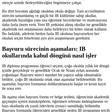
süreçte azimle ilerleyebileceğini öngörmeye çalışır.
Bu dört boyutun ağırlığı okuldan okula değişir. Tam accreditation
sürecini tamamlamış ve güçlü bir IB kültürüne sahip okullar,
akademik hazırlığın yanı sıra öğrenme becerilerine ve motivasyona
daha fazla önem verir. Yeni IB yetkisini almış okullar ise genellikle
akademik not ortalamasını daha belirleyici bir kriter olarak kullanır.
Bu farklılık, ailelerin birden fazla IB okuluna başvururken her
okulun seçim felsefesini ayrı ayrı araştırmasını gerektirir.
Başvuru sürecinin aşamaları: IB
okullarında kabul döngüsü nasıl işler
IB diploma programına öğrenci seçimi, çoğu okulda yıllık bir döngü
içinde gerçekleşir ve genellikle Ocak ile Nisan ayları arasında
yoğunlaşır. Başvuru süreci standart bir yapıya sahip olmamakla
birlikte, çoğu IB okulunda ortak olan aşamalar belirlenebilir. Bu
aşamalar, başvuru formunun doldurulmasıyla başlar ve kesin kayıt
ile sona erer.
İlk aşama olan başvuru formu ve belge teslimi, öğrencinin akademik
geçmişini içeren transkriptlerin, öğretmen referans mektuplarının ve
bazı okullarda ek yazılı ödevlerin (essay) sunulduğu bölümdür.
Başvuru formunda öğrenciden genellikle neden IB programını tercih