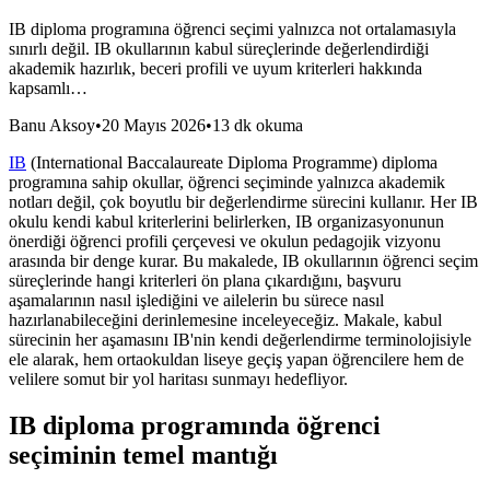
IB diploma programına öğrenci seçimi yalnızca not ortalamasıyla
sınırlı değil. IB okullarının kabul süreçlerinde değerlendirdiği
akademik hazırlık, beceri profili ve uyum kriterleri hakkında
kapsamlı…
Banu Aksoy
•
20 Mayıs 2026
•
13 dk okuma
IB
(International Baccalaureate Diploma Programme) diploma
programına sahip okullar, öğrenci seçiminde yalnızca akademik
notları değil, çok boyutlu bir değerlendirme sürecini kullanır. Her IB
okulu kendi kabul kriterlerini belirlerken, IB organizasyonunun
önerdiği öğrenci profili çerçevesi ve okulun pedagojik vizyonu
arasında bir denge kurar. Bu makalede, IB okullarının öğrenci seçim
süreçlerinde hangi kriterleri ön plana çıkardığını, başvuru
aşamalarının nasıl işlediğini ve ailelerin bu sürece nasıl
hazırlanabileceğini derinlemesine inceleyeceğiz. Makale, kabul
sürecinin her aşamasını IB'nin kendi değerlendirme terminolojisiyle
ele alarak, hem ortaokuldan liseye geçiş yapan öğrencilere hem de
velilere somut bir yol haritası sunmayı hedefliyor.
IB diploma programında öğrenci
seçiminin temel mantığı