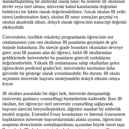
standartlaştırılmış bir müfredat olarak tanır; bu nedenle IB okulunun
devlet veya özel olması, üniversite kabul kararlarında doğrudan
belirleyici bir faktör olarak değerlendirilmez. Ancak okulun IB yetki
süresi (authorisation date), okulun IB sınav sonuçları geçmişi ve
okulun akademik itibarı, dolaylı olarak öğrencinin transcript değerini
etkileyebilir.
Üniversiteler, özellikle rekabetçi programlarda öğrencinin not
ortalamasının yanı sıra okulunun IB puanlama geçmişini de göz
önünde bulundurur. Bu süreçte grade boundary okumaları devreye
girer; aynı IB puanını alan iki öğrenci, farklı IB okullarından
geldiklerinde üniversiteler bu puanların göreceli zorluklarını
değerlendirebilir. Yüksek IB ortalamasına sahip okullardan gelen
öğrencilerin predicted grades'leri, üniversiteler tarafından daha
güvenilir bir gösterge olarak yorumlanabilir. Bu durum, IB okulu
seçiminin üniversite başvuru stratejisindeki dolaylı etkisini ortaya
koyar.
IB okulları arasındaki bir diğer fark, üniversite danışmanlığı
(university guidance counselling) hizmetlerinin kalitesidir. Bazı IB
okulları, her öğrenciye özel university counselling sağlayarak
başvuru sürecini bireyselleştirirken, diğerleri standart bir rehberlik
modeli uygular. Extended Essay konularının ve Internal Assessment
başlıklarının üniversite başvurularındaki alanla uyumu, öğrencinin
araştırma deneyiminin somutlaştırılması açısından büyük önem taşır.