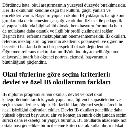
Dördüncü hata, okul araştırmasının yüzeysel düzeyde bırakılmasıdır.
Her IB okulunun kendine özgü bir kültürü, güçlü yanları ve
öncelikleri vardır. Başvuru yapılan okulun IB yaklaşımı, hangi konu
gruplarında derinlemesine çalıştığı ve okulun fiziksel ile pedagojik
altyapısı hakkında bilgi sahibi olmak, hem başvuru formunda hem
de mülakatta daha otantik ve ilgili bir profil çizilmesini sağlar.
Beşinci hata, referans mektuplarının önemsenmemesidir. IB okulları,
referans mektuplarını öğrencinin akademik potansiyeli ve öğrenme
becerileri hakkında ikinci bir perspektif olarak değerlendirir.
Öğretmen referans mektuplarının IB'nin inquiry-temelli öğrenme
anlayışıyla tutarlı bir öğrenci portresi çizmesi, başvurunun
bütünlüğünü güçlendirir.
Okul türlerine göre seçim kriterleri:
devlet ve özel IB okullarının farkları
IB diploma programı sunan okullar, devlet ve özel okul
kategorilerinde farklı kaynak yapılarına, öğrenci kapasitelerine ve
seçim stratejilerine sahiptir. Bu farklılıklar, öğrenci seçim sürecinin
nasıl işlediğini doğrudan etkiler. Devlet IB okulları genellikle daha
yüksek öğrenci başvurusu alır ve kontenjan sınırlı olduğundan seçim
süreci daha rekabetçi bir yapıya bürünür. Bu okullarda akademik not
ortalaması genellikle birincil eleme kriteri olarak kullanılır; mülakat