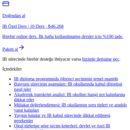
Doğrudan al
IB Özel Ders | 10 Ders
·
₺46.268
Birebir online ders. İlk hafta kullanılmamış dersler için %100 iade.
Paketi al
IB sürecinde birebir desteğe ihtiyacın varsa
bizimle iletişime geç
.
İçindekiler
IB diploma programında öğrenci seçiminin temel mantığı
Başvuru sürecinin aşamaları: IB okullarında kabul döngüsü
nasıl işler
Akademik transkript analizi: IB okulları hangi not kalıplarına
dikkat eder
Mülakat değerlendirmesi: IB okullarının soru tipleri ve aradığı
yanıt kalıpları
Yaygın hatalar ve IB kabul sürecinde dikkat edilmesi
gerekenler
Okul türlerine göre seçim kriterleri: devlet ve özel IB