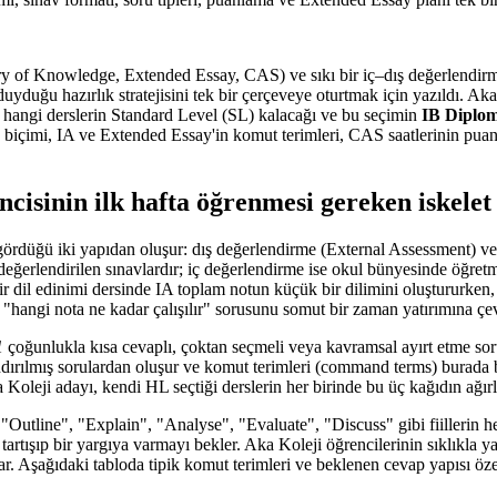
y of Knowledge, Extended Essay, CAS) ve sıkı bir iç–dış değerlendirme 
duyduğu hazırlık stratejisini tek bir çerçeveye oturtmak için yazıldı. 
, hangi derslerin Standard Level (SL) kalacağı ve bu seçimin
IB Diplo
me biçimi, IA ve Extended Essay'in komut terimleri, CAS saatlerinin pua
cisinin ilk hafta öğrenmesi gereken iskelet
i gördüğü iki yapıdan oluşur: dış değerlendirme (External Assessment) v
değerlendirilen sınavlardır; iç değerlendirme ise okul bünyesinde öğr
 bir dil edinimi dersinde IA toplam notun küçük bir dilimini oluştururke
k, "hangi nota ne kadar çalışılır" sorusunu somut bir zaman yatırımına çe
1
çoğunlukla kısa cevaplı, çoktan seçmeli veya kavramsal ayırt etme sorul
dırılmış sorulardan oluşur ve komut terimleri (command terms) burada b
ka Koleji adayı, kendi HL seçtiği derslerin her birinde bu üç kağıdın a
utline", "Explain", "Analyse", "Evaluate", "Discuss" gibi fiillerin her bi
tartışıp bir yargıya varmayı bekler. Aka Koleji öğrencilerinin sıklıkla y
ar. Aşağıdaki tabloda tipik komut terimleri ve beklenen cevap yapısı öze