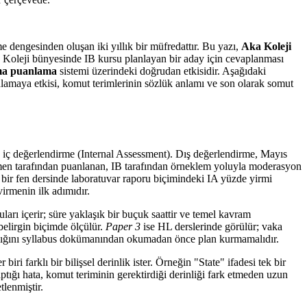
dengesinden oluşan iki yıllık bir müfredattır. Bu yazı,
Aka Koleji
Aka Koleji bünyesinde IB kursu planlayan bir aday için cevaplanması
ma puanlama
sistemi üzerindeki doğrudan etkisidir. Aşağıdaki
nlamaya etkisi, komut terimlerinin sözlük anlamı ve son olarak somut
e iç değerlendirme (Internal Assessment). Dış değerlendirme, Mayıs
etmen tarafından puanlanan, IB tarafından örneklem yoluyla moderasyon
n, bir fen dersinde laboratuvar raporu biçimindeki IA yüzde yirmi
virmenin ilk adımıdır.
arı içerir; süre yaklaşık bir buçuk saattir ve temel kavram
elirgin biçimde ölçülür.
Paper 3
ise HL derslerinde görülür; vaka
ğırlığını syllabus dokümanından okumadan önce plan kurmamalıdır.
ri farklı bir bilişsel derinlik ister. Örneğin "State" ifadesi tek bir
aptığı hata, komut teriminin gerektirdiği derinliği fark etmeden uzun
tlenmiştir.