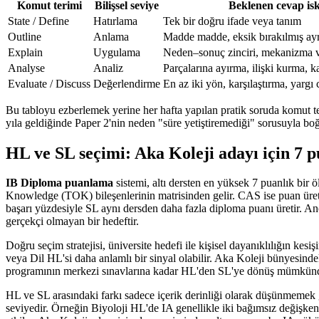
Komut terimi
Bilişsel seviye
Beklenen cevap isk
State / Define
Hatırlama
Tek bir doğru ifade veya tanım
Outline
Anlama
Madde madde, eksik bırakılmış ayrı
Explain
Uygulama
Neden–sonuç zinciri, mekanizma 
Analyse
Analiz
Parçalarına ayırma, ilişki kurma, k
Evaluate / Discuss
Değerlendirme
En az iki yön, karşılaştırma, yargı
Bu tabloyu ezberlemek yerine her hafta yapılan pratik soruda komut ter
yıla geldiğinde Paper 2'nin neden "süre yetiştiremediği" sorusuyla bo
HL ve SL seçimi: Aka Koleji adayı için 7 
IB Diploma puanlama
sistemi, altı dersten en yüksek 7 puanlık bir 
Knowledge (TOK) bileşenlerinin matrisinden gelir. CAS ise puan üret
başarı yüzdesiyle SL aynı dersden daha fazla diploma puanı üretir. An
gerçekçi olmayan bir hedeftir.
Doğru seçim stratejisi, üniversite hedefi ile kişisel dayanıklılığın ke
veya Dil HL'si daha anlamlı bir sinyal olabilir. Aka Koleji bünyesind
programının merkezi sınavlarına kadar HL'den SL'ye dönüş mümkündü
HL ve SL arasındaki farkı sadece içerik derinliği olarak düşünmemek g
seviyedir. Örneğin Biyoloji HL'de IA genellikle iki bağımsız değişkenl