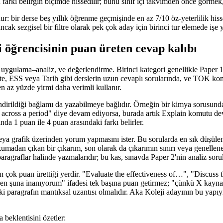
farkı belirgin biçimde hissedilir; bunu sınıf içi takvimden önce görmek, 
: bir derse beş yıllık öğrenme geçmişinde en az 7/10 öz-yeterlilik hisse
 ancak sezgisel bir filtre olarak pek çok aday için birinci tur elemede işe y
i öğrencisinin puan üreten cevap kalıbı
a, uygulama–analiz, ve değerlendirme. Birinci kategori genellikle Paper 
3'te, ESS veya Tarih gibi derslerin uzun cevaplı sorularında, ve TOK ko
en az yüzde yirmi daha verimli kullanır.
lendirildiği bağlamı da yazabilmeye bağlıdır. Örneğin bir kimya sorusund
 across a period" diye devam ediyorsa, burada artık Explain komutu dev
nda 1 puan ile 4 puan arasındaki farkı belirler.
ya grafik üzerinden yorum yapmasını ister. Bu sorularda en sık düşülen 
kumadan çıkan bir çıkarım, son olarak da çıkarımın sınırı veya genellene
 paragraflar halinde yazmalarıdır; bu kas, sınavda Paper 2'nin analiz soru
en çok puan ürettiği yerdir. "Evaluate the effectiveness of…", "Discuss
"ben şuna inanıyorum" ifadesi tek başına puan getirmez; "çünkü X kayn
eki paragrafın mantıksal uzantısı olmalıdır. Aka Koleji adayının bu yap
a beklentisini özetler: