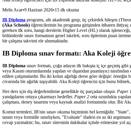
Melis Acar
•
9 Haziran 2026
•
15 dk okuma
IB Diploma
programı, altı akademik grup, üç çekirdek bileşen (Theor
(Aka Schools)
öğrencilerinin bu programa girişinden itibaren ihtiyaç 
gereken ilk soru, hangi derslerin Higher Level (HL) olarak işleneceği
bölümlerde sınav formatının genel iskeleti, soru tiplerinin puan üret
bir çalışma takvimi ele alınmaktadır.
IB Diploma sınav formatı: Aka Koleji öğren
IB Diploma
sınav formatı, çoğu adayın ilk bakışta iç içe geçmiş gib
veya Kasım oturumlarında yapılan ve dışarıdan puanlayıcı tarafından 
edilen çalışmalardır. Bu iki kolun ağırlığı derse göre değişir: örneğin
civarında bir ağırlık taşıyabilir. Aka Koleji öğrencisi için bunu bilme
Her ders için dış değerlendirme genellikle üç parçadan oluşur.
Paper 
yanılgılarını ortaya çıkarmayı hedefler.
Paper 2
orta uzunlukta yapılan
çalışması, deney tasarımı veya kaynak analizi formatında olur. Bir A
Komut terimleri, IB'nin sınav okuma biçiminin bel kemiğidir. "State", "O
tanım veya formülle sınırlıyken, "Evaluate" ifadesi en az iki argümanı 
cevap yazmaktır; bu, sınav süresinin dakikalar içinde erimesine yol aç