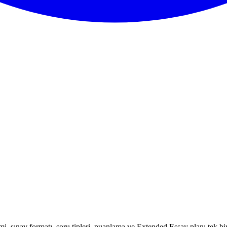
mi, sınav formatı, soru tipleri, puanlama ve Extended Essay planı tek bi