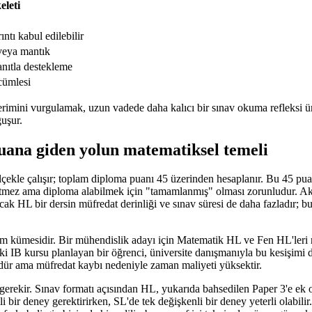
eleti
ntı kabul edilebilir
veya mantık
anıtla destekleme
 cümlesi
imini vurgulamak, uzun vadede daha kalıcı bir sınav okuma refleksi üret
ğuşur.
puana giden yolun matematiksel temeli
ölçekle çalışır; toplam diploma puanı 45 üzerinden hesaplanır. Bu 45 pu
mez ama diploma alabilmek için "tamamlanmış" olması zorunludur. Aka 
cak HL bir dersin müfredat derinliği ve sınav süresi de daha fazladır;
sişim kümesidir. Bir mühendislik adayı için Matematik HL ve Fen HL'leri 
eki IB kursu planlayan bir öğrenci, üniversite danışmanıyla bu kesişimi 
r ama müfredat kaybı nedeniyle zaman maliyeti yüksektir.
erekir. Sınav formatı açısından HL, yukarıda bahsedilen Paper 3'e ek ola
i bir deney gerektirirken, SL'de tek değişkenli bir deney yeterli olabi