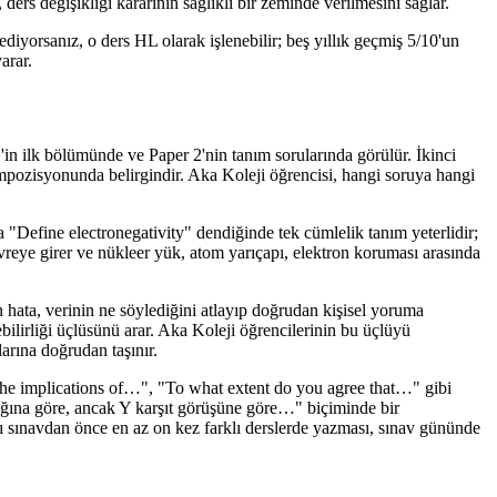
ders değişikliği kararının sağlıklı bir zeminde verilmesini sağlar.
diyorsanız, o ders HL olarak işlenebilir; beş yıllık geçmiş 5/10'un
arar.
1'in ilk bölümünde ve Paper 2'nin tanım sorularında görülür. İkinci
mpozisyonunda belirgindir. Aka Koleji öğrencisi, hangi soruya hangi
a "Define electronegativity" dendiğinde tek cümlelik tanım yeterlidir;
reye girer ve nükleer yük, atom yarıçapı, elektron koruması arasında
hata, verinin ne söylediğini atlayıp doğrudan kişisel yoruma
bilirliği üçlüsünü arar. Aka Koleji öğrencilerinin bu üçlüyü
larına doğrudan taşınır.
 the implications of…", "To what extent do you agree that…" gibi
ağına göre, ancak Y karşıt görüşüne göre…" biçiminde bir
ıyı sınavdan önce en az on kez farklı derslerde yazması, sınav gününde