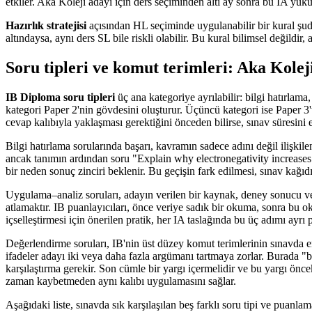
etkiler. Aka Koleji adayı için ders seçiminden altı ay sonra bu IA yükü 
Hazırlık stratejisi
açısından HL seçiminde uygulanabilir bir kural şudur
altındaysa, aynı ders SL bile riskli olabilir. Bu kural bilimsel değildir,
Soru tipleri ve komut terimleri: Aka Kolej
IB Diploma soru tipleri
üç ana kategoriye ayrılabilir: bilgi hatırlam
kategori Paper 2'nin gövdesini oluşturur. Üçüncü kategori ise Paper 
cevap kalıbıyla yaklaşması gerektiğini önceden bilirse, sınav süresini 
Bilgi hatırlama sorularında başarı, kavramın sadece adını değil ilişki
ancak tanımın ardından soru "Explain why electronegativity increases
bir neden sonuç zinciri beklenir. Bu geçişin fark edilmesi, sınav kağıdı
Uygulama–analiz soruları, adayın verilen bir kaynak, deney sonucu ve
atlamaktır. IB puanlayıcıları, önce veriye sadık bir okuma, sonra bu o
içselleştirmesi için önerilen pratik, her IA taslağında bu üç adımı ayrı
Değerlendirme soruları, IB'nin üst düzey komut terimlerinin sınavda 
ifadeler adayı iki veya daha fazla argümanı tartmaya zorlar. Burada 
karşılaştırma gerekir. Son cümle bir yargı içermelidir ve bu yargı önc
zaman kaybetmeden aynı kalıbı uygulamasını sağlar.
Aşağıdaki liste, sınavda sık karşılaşılan beş farklı soru tipi ve puanlam