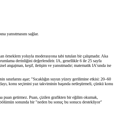
ına yansıtmasını sağlar.
an örneklem yoluyla moderasyona tabi tutulan bir çalışmadır. Aka
rumlama derinliğini değerlendirir. IA, genellikle 6 ile 25 sayfa
şisel angajman, keşif, iletişim ve yansıtmadır; matematik IA'sında ise
in sınırlarını aşar; "Sıcaklığın suyun yüzey gerilimine etkisi: 20–60
adayı, konu seçimini yaz takviminin başında netleştirmeli, çünkü konu
ına puan getirmez. Puan, çizilen grafikten bir eğilim okumak,
her bölümün sonunda bir "neden bu sonuç bu sonucu destekliyor"