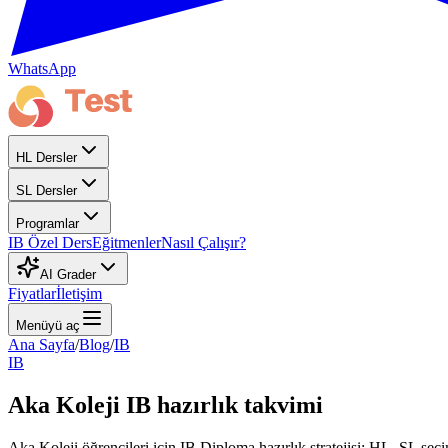
WhatsApp
HL Dersler
SL Dersler
Programlar
IB Özel Ders
Eğitmenler
Nasıl Çalışır?
AI Grader
Fiyatlar
İletişim
Menüyü aç
Ana Sayfa
/
Blog
/
IB
IB
Aka Koleji IB hazırlık takvimi
Aka Koleji öğrencileri için IB Diploma hazırlık stratejisi: HL–SL seçi