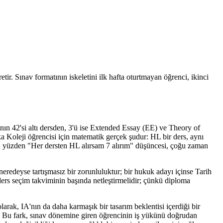
ir. Sınav formatının iskeletini ilk hafta oturtmayan öğrenci, ikinci
anın 42'si altı dersden, 3'ü ise Extended Essay (EE) ve Theory of
Koleji öğrencisi için matematik gerçek şudur: HL bir ders, aynı
 bu yüzden "Her dersten HL alırsam 7 alırım" düşüncesi, çoğu zaman
neredeyse tartışmasız bir zorunluluktur; bir hukuk adayı içinse Tarih
ders seçim takviminin başında netleştirmelidir; çünkü diploma
rak, IA'nın da daha karmaşık bir tasarım beklentisi içerdiği bir
lir. Bu fark, sınav dönemine giren öğrencinin iş yükünü doğrudan