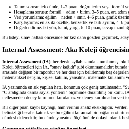
Tanım sorusu: tek cümle, 1–2 puan, doğru terim veya formül yet
Hesaplama sorusu: formül + adım + birim, 3–5 puan, ara adım 
Veri yorumlama: eğilim + neden + sınır, 4–6 puan, grafik üzerind
Karşılaştırma: en az iki özellik, benzerlik ve fark ayrımı, 4–6 p
Değerlendirme: iki yön, kanıt, yargı, 6–10 puan, cevap uzunluğ
Bu listeyi sınav haftası öncesinde bir kez daha gözden geçirmek, ada
Internal Assessment: Aka Koleji öğrencisin
Internal Assessment (IA)
, her dersin syllabusunda tanımlanmış, oku
Koleji öğrencileri için IA, "sınav kağıdı" gibi okunmamalıdır; burada pu
arasında değişen bir rapordur ve her ders için belirlenmiş beş değerlen
matematiksel iletişim, kişisel katılım, yansıtma, matematik kullanımı ve
IA yazımında en sık yapılan hata, konunun çok geniş tutulmasıdır. "Suy
°C aralığında damla sayısı yöntemi" biçiminde daraltılmış bir konu, I
netleşmeden deney kurulumu kurulamaz ve deney kurulmadan veri topl
Bir diğer puan kaybı kaynağı, ham verinin analiz eksikliğidir. Veriler
belirsizliği hesaba katmak ve bu eğilimi kuramsal bir bağlama oturtm
cümlesi eklemektir; bu cümle yansıtma ölçütünü de dolaylı olarak besl
Common pitfalls ve çözüm önerileri