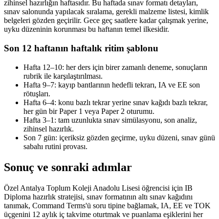
zihinsel hazırlığın haftasıdır. Bu haftada sınav formatı detayları,
sınav salonunda yapılacak sıralama, gerekli malzeme listesi, kimlik
belgeleri gözden geçirilir. Gece geç saatlere kadar çalışmak yerine,
uyku düzeninin korunması bu haftanın temel ilkesidir.
Son 12 haftanın haftalık ritim şablonu
Hafta 12–10: her ders için birer zamanlı deneme, sonuçların
rubrik ile karşılaştırılması.
Hafta 9–7: kayıp bantlarının hedefli tekrarı, IA ve EE son
rötuşları.
Hafta 6–4: konu bazlı tekrar yerine sınav kağıdı bazlı tekrar,
her gün bir Paper 1 veya Paper 2 oturumu.
Hafta 3–1: tam uzunlukta sınav simülasyonu, son analiz,
zihinsel hazırlık.
Son 7 gün: içeriksiz gözden geçirme, uyku düzeni, sınav günü
sabahı rutini provası.
Sonuç ve sonraki adımlar
Özel Antalya Toplum Koleji Anadolu Lisesi öğrencisi için IB
Diploma hazırlık stratejisi, sınav formatının altı sınav kağıdını
tanımak, Command Terms'ü soru tipine bağlamak, IA, EE ve TOK
üçgenini 12 aylık iç takvime oturtmak ve puanlama eşiklerini her