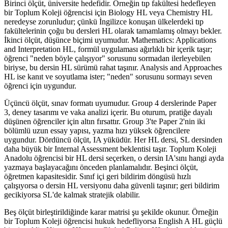
Birinci ölçüt, üniversite hedefidir. Örneğin tıp fakültesi hedefleyen
bir Toplum Koleji öğrencisi için Biology HL veya Chemistry HL
neredeyse zorunludur; çünkü İngilizce konuşan ülkelerdeki tıp
fakültelerinin çoğu bu dersleri HL olarak tamamlamış olmayı bekler.
İkinci ölçüt, düşünce biçimi uyumudur. Mathematics: Applications
and Interpretation HL, formül uygulaması ağırlıklı bir içerik taşır;
öğrenci "neden böyle çalışıyor" sorusunu sormadan ilerleyebilen
biriyse, bu dersin HL sürümü rahat taşınır. Analysis and Approaches
HL ise kanıt ve soyutlama ister; "neden" sorusunu sormayı seven
öğrenci için uygundur.
Üçüncü ölçüt, sınav formatı uyumudur. Group 4 derslerinde Paper
3, deney tasarımı ve vaka analizi içerir. Bu oturum, pratiğe dayalı
düşünen öğrenciler için altın fırsattır. Group 3'te Paper 2'nin iki
bölümlü uzun essay yapısı, yazma hızı yüksek öğrencilere
uygundur. Dördüncü ölçüt, IA yüküdür. Her HL dersi, SL dersinden
daha büyük bir Internal Assessment beklentisi taşır. Toplum Koleji
Anadolu öğrencisi bir HL dersi seçerken, o dersin IA'sını hangi ayda
yazmaya başlayacağını önceden planlamalıdır. Beşinci ölçüt,
öğretmen kapasitesidir. Sınıf içi geri bildirim döngüsü hızlı
çalışıyorsa o dersin HL versiyonu daha güvenli taşınır; geri bildirim
gecikiyorsa SL'de kalmak stratejik olabilir.
Beş ölçüt birleştirildiğinde karar matrisi şu şekilde okunur. Örneğin
bir Toplum Koleji öğrencisi hukuk hedefliyorsa English A HL güçlü