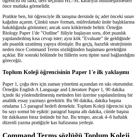
öğrencisi bu farkı, ders seçimini HL–SL kararıyla bütünleştirmeden
önce mutlaka görmelidir.
Pratikte ben, bir öğrenciyle ilk tanışma dersinde üç adet önceki sınav
kağıdını açarım. Çünkü sınav formatı, müfredattaki ünite başlıklarına
bakıldığında görünmez; ancak soru köklerinde belirir. Örneğin
Biology Paper 1'de "Outline" fiiliyle başlayan soru, dört puanlık
yapılandırılmış kısa cevap ister; aynı kök "Evaluate" ile geldiğinde
altı puanlık uzatılmış yapıya dönüşür. Bu geçiş, hazırlık stratejisinin
neden önce Command Terms sözlüğünden başlaması gerektiğini
açıklar. Bir sonraki bölümde bu fiillerin soru tipine nasıl bağlandığını
göreceğiz.
Toplum Koleji öğrencisinin Paper 1'e ilk yaklaşımı
Paper 1, çoğu ders için zaman yönetimi açısından en sıkı oturumdur.
Örneğin English A Language and Literature Paper 1, 90 dakika
içinde iki yönlendirilmemiş metinden biri üzerine yapılandırılmış bir
analitik essay yazmayı gerektirir. Bu 90 dakika, dakika başına
ortalama 1.5 paragraf hedefi demektir. Toplum Koleji öğrencisi için
bu sayı somut bir eşiktir: paragraf başına altı dakika, cümle başına
bir dakikanın biraz üstünde bir hız. Bu tempo, ancak 4–6 haftalık
düzenli yazma pratiğiyle kas hafızasına yerleşir.
Command Terms sözlüğü Toplum Koleji