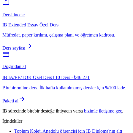
Dersi incele
IB Extended Essay Özel Ders
Müfredat, paper kırılımı, çalışma planı ve öğretmen kadrosu.
Ders sayfası
Doğrudan al
IB IA/EE/TOK Özel Ders | 10 Ders
·
₺46.271
Birebir online ders. İlk hafta kullanılmamış dersler için %100 iade.
Paketi al
IB sürecinde birebir desteğe ihtiyacın varsa
bizimle iletişime geç
.
İçindekiler
Toplum Koleji Anadolu öğrencisi için IB Diploma'nın altı