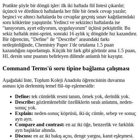
Pratikte şöyle bir döngü işler: ilk iki haftada fiil listesi çıkarılır;
üçüncü ve dördüncü haftalarda her fiile bir örnek cevap yazılır;
beşinci ve altıncı haftalarda bu cevaplar geçmiş sınav kağıtlarındaki
soru köklerine yapıştırılır. Yedinci ve sekizinci haftalarda ise
"tanıyorum, ayırt ediyorum, uyguluyorum" üçlüsü pekiştirilir. Bu
sekiz haftalık mini-sprint, sonraki 16 aylık iç döngüde hız kazandırır.
Bir öğrencim, "Define" ile "Describe" arasındaki farkı
netleştirdiğinde, Chemistry Paper 1'de ortalama 1.5 puan
kazandığını raporlamıştı. Küçük bir fark gibi görünür ama 1.5 puan,
HL dersin sınır puanını belirleyen dilimde anlamlı bir kayıştır.
Command Terms'ü soru tipine bağlama çalışması
Aşağıdaki liste, Toplum Koleji Anadolu öğrencisinin duvarına
asması için derlenmiş temel fiil–tıp eşlemesidir:
Define:
tek cümlelik resmi tanım, örnek yok, derinlik yok.
Describe:
gözlemlenebilir özelliklerin sıralı anlatımı, neden-
sonuç yok.
Explain:
neden-sonuç köprüsü, iki-üç cümle, sebep ve sonuç
ayrı ayrı.
Compare and contrast:
en az iki öğe, benzerlik ve farklılık
ayrı başlıklar altında.
Discuss:
en az iki bakış açısı, denge yargısı, kanıt eşleşmesi.