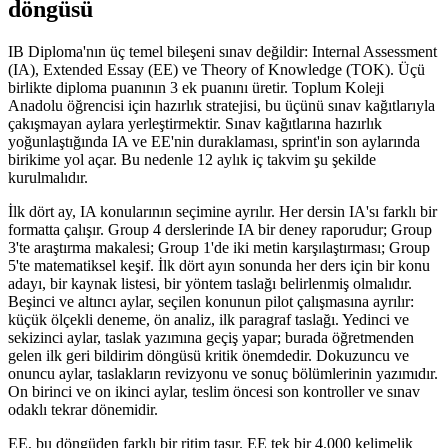
döngüsü
IB Diploma'nın üç temel bileşeni sınav değildir: Internal Assessment
(IA), Extended Essay (EE) ve Theory of Knowledge (TOK). Üçü
birlikte diploma puanının 3 ek puanını üretir. Toplum Koleji
Anadolu öğrencisi için hazırlık stratejisi, bu üçünü sınav kağıtlarıyla
çakışmayan aylara yerleştirmektir. Sınav kağıtlarına hazırlık
yoğunlaştığında IA ve EE'nin duraklaması, sprint'in son aylarında
birikime yol açar. Bu nedenle 12 aylık iç takvim şu şekilde
kurulmalıdır.
İlk dört ay, IA konularının seçimine ayrılır. Her dersin IA'sı farklı bir
formatta çalışır. Group 4 derslerinde IA bir deney raporudur; Group
3'te araştırma makalesi; Group 1'de iki metin karşılaştırması; Group
5'te matematiksel keşif. İlk dört ayın sonunda her ders için bir konu
adayı, bir kaynak listesi, bir yöntem taslağı belirlenmiş olmalıdır.
Beşinci ve altıncı aylar, seçilen konunun pilot çalışmasına ayrılır:
küçük ölçekli deneme, ön analiz, ilk paragraf taslağı. Yedinci ve
sekizinci aylar, taslak yazımına geçiş yapar; burada öğretmenden
gelen ilk geri bildirim döngüsü kritik önemdedir. Dokuzuncu ve
onuncu aylar, taslakların revizyonu ve sonuç bölümlerinin yazımıdır.
On birinci ve on ikinci aylar, teslim öncesi son kontroller ve sınav
odaklı tekrar dönemidir.
EE, bu döngüden farklı bir ritim taşır. EE tek bir 4.000 kelimelik