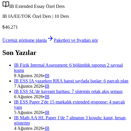
IB Extended Essay Özel Ders
IB IA/EE/TOK Özel Ders | 10 Ders
₺46.271
Ücretsiz görüşme planla
Paketleri ve fiyatları gör
Son Yazılar
IB Fizik Internal Assessment: 6 bölümlük raporun 2 sayısal
kısmı
8 Ağustos 2026
•
IB
IB ESS IA yazarken RRA hangi sayfada başlar: 6 parçalı plan
7 Ağustos 2026
•
IB
IB ESS SL'de kavram haritası: 7 sistemin ortak akış şeması
6 Ağustos 2026
•
IB
IB ESS Paper 2'de 15 markalık extended response: 4 parçalı
yapı
5 Ağustos 2026
•
IB
IB Math AA HL Paper 1'de 7 almanın 3 koşulu: kanıt, hesap,
gösterim
4 Ağustos 2026
•
IB