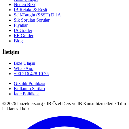
Neden Biz?
IB Retake & Resit
Self-Taught (SSST) Dil A
Sık Sorulan Sorular
Fiyatlar
IA Grader
EE Grader
Blog
İletişim
Bize Ulaşın
WhatsApp
+90 216 428 10 75
Gizlilik Politikası
Kullanım Şartları
İade Politikası
©
2026
ibozelders.org
·
IB Özel Ders ve IB Kursu hizmetleri · Tüm
hakları saklıdır.