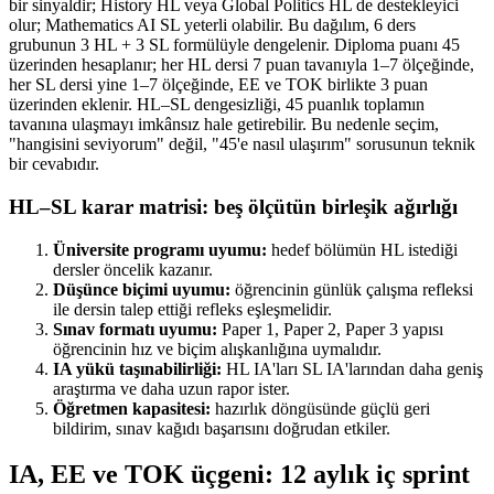
bir sinyaldir; History HL veya Global Politics HL de destekleyici
olur; Mathematics AI SL yeterli olabilir. Bu dağılım, 6 ders
grubunun 3 HL + 3 SL formülüyle dengelenir. Diploma puanı 45
üzerinden hesaplanır; her HL dersi 7 puan tavanıyla 1–7 ölçeğinde,
her SL dersi yine 1–7 ölçeğinde, EE ve TOK birlikte 3 puan
üzerinden eklenir. HL–SL dengesizliği, 45 puanlık toplamın
tavanına ulaşmayı imkânsız hale getirebilir. Bu nedenle seçim,
"hangisini seviyorum" değil, "45'e nasıl ulaşırım" sorusunun teknik
bir cevabıdır.
HL–SL karar matrisi: beş ölçütün birleşik ağırlığı
Üniversite programı uyumu:
hedef bölümün HL istediği
dersler öncelik kazanır.
Düşünce biçimi uyumu:
öğrencinin günlük çalışma refleksi
ile dersin talep ettiği refleks eşleşmelidir.
Sınav formatı uyumu:
Paper 1, Paper 2, Paper 3 yapısı
öğrencinin hız ve biçim alışkanlığına uymalıdır.
IA yükü taşınabilirliği:
HL IA'ları SL IA'larından daha geniş
araştırma ve daha uzun rapor ister.
Öğretmen kapasitesi:
hazırlık döngüsünde güçlü geri
bildirim, sınav kağıdı başarısını doğrudan etkiler.
IA, EE ve TOK üçgeni: 12 aylık iç sprint