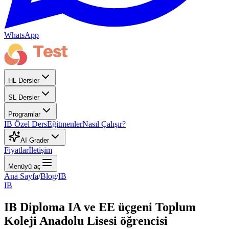
WhatsApp
HL Dersler
SL Dersler
Programlar
IB Özel Ders
Eğitmenler
Nasıl Çalışır?
AI Grader
Fiyatlar
İletişim
Menüyü aç
Ana Sayfa
/
Blog
/
IB
IB
IB Diploma IA ve EE üçgeni Toplum
Koleji Anadolu Lisesi öğrencisi