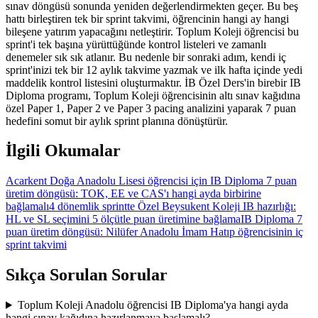
sınav döngüsü sonunda yeniden değerlendirmekten geçer. Bu beş
hattı birleştiren tek bir sprint takvimi, öğrencinin hangi ay hangi
bileşene yatırım yapacağını netleştirir. Toplum Koleji öğrencisi bu
sprint'i tek başına yürüttüğünde kontrol listeleri ve zamanlı
denemeler sık sık atlanır. Bu nedenle bir sonraki adım, kendi iç
sprint'inizi tek bir 12 aylık takvime yazmak ve ilk hafta içinde yedi
maddelik kontrol listesini oluşturmaktır. İB Özel Ders'in birebir IB
Diploma programı, Toplum Koleji öğrencisinin altı sınav kağıdına
özel Paper 1, Paper 2 ve Paper 3 pacing analizini yaparak 7 puan
hedefini somut bir aylık sprint planına dönüştürür.
İlgili Okumalar
Acarkent Doğa Anadolu Lisesi öğrencisi için IB Diploma 7 puan
üretim döngüsü: TOK, EE ve CAS'ı hangi ayda birbirine
bağlamalı
4 dönemlik sprintte Özel Beysukent Koleji IB hazırlığı:
HL ve SL seçimini 5 ölçütle puan üretimine bağlama
IB Diploma 7
puan üretim döngüsü: Nilüfer Anadolu İmam Hatıp öğrencisinin iç
sprint takvimi
Sıkça Sorulan Sorular
Toplum Koleji Anadolu öğrencisi IB Diploma'ya hangi ayda
hangi sınav kağıdına hazırlanmaya başlamalı?