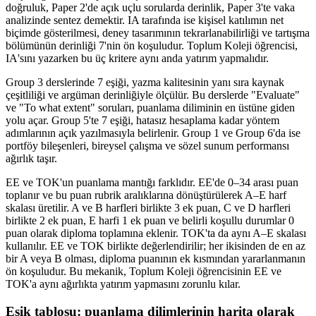
doğruluk, Paper 2'de açık uçlu sorularda derinlik, Paper 3'te vaka
analizinde sentez demektir. IA tarafında ise kişisel katılımın net
biçimde gösterilmesi, deney tasarımının tekrarlanabilirliği ve tartışma
bölümünün derinliği 7'nin ön koşuludur. Toplum Koleji öğrencisi,
IA'sını yazarken bu üç kritere aynı anda yatırım yapmalıdır.
Group 3 derslerinde 7 eşiği, yazma kalitesinin yanı sıra kaynak
çeşitliliği ve argüman derinliğiyle ölçülür. Bu derslerde "Evaluate"
ve "To what extent" soruları, puanlama diliminin en üstüne giden
yolu açar. Group 5'te 7 eşiği, hatasız hesaplama kadar yöntem
adımlarının açık yazılmasıyla belirlenir. Group 1 ve Group 6'da ise
portföy bileşenleri, bireysel çalışma ve sözel sunum performansı
ağırlık taşır.
EE ve TOK'un puanlama mantığı farklıdır. EE'de 0–34 arası puan
toplanır ve bu puan rubrik aralıklarına dönüştürülerek A–E harf
skalası üretilir. A ve B harfleri birlikte 3 ek puan, C ve D harfleri
birlikte 2 ek puan, E harfi 1 ek puan ve belirli koşullu durumlar 0
puan olarak diploma toplamına eklenir. TOK'ta da aynı A–E skalası
kullanılır. EE ve TOK birlikte değerlendirilir; her ikisinden de en az
bir A veya B olması, diploma puanının ek kısmından yararlanmanın
ön koşuludur. Bu mekanik, Toplum Koleji öğrencisinin EE ve
TOK'a aynı ağırlıkta yatırım yapmasını zorunlu kılar.
Eşik tablosu: puanlama dilimlerinin harita olarak