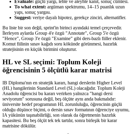
Evaluate:
güçlü yargı, lehte ve aleyhte kanıt, sonuç cümlesi.
To what extent:
argüman spektrumu, 14–15 puanlık uzun
yapı, sonuç yargısı.
Suggest:
veriye dayalı hipotez, gerekçe zinciri, alternatifler.
Bu liste bir son değil, sprint'in birinci ayındaki temel çerçevedir.
İlerleyen aylarda Group 4'e özgü "Annotate", Group 5'e özgü
"Hence", Group 3'e özgü "Examine" gibi ders-bazlı fiiller eklenir.
Komut fiilinin sınav kağıdı soru kökünde görünmesi, hazırlık
stratejisinin en küçük birimini oluşturur.
HL ve SL seçimi: Toplum Koleji
öğrencisinin 5 ölçütlü karar matrisi
IB Diploma'nın en stratejik kararı, hangi derslerin Higher Level
(HL) hangilerinin Standard Level (SL) olacağıdır. Toplum Koleji
Anadolu öğrencisi bu kararı verirken yalnızca "hangi dersi
seviyorum" sorusuna değil, beş ölçüte aynı anda bakmalıdır:
üniversite hedef programının HL zorunluluğu, öğrencinin güçlü
olduğu düşünce biçimi, o dersin sınav formatının öğrenciye uyumu,
IA yükünün taşınabilirliği, son olarak da öğretmenin hazırlık
kapasitesi. Bu beş ölçüt tek tek tartılır, sonra birleşik bir karar
matrisine dökülür.