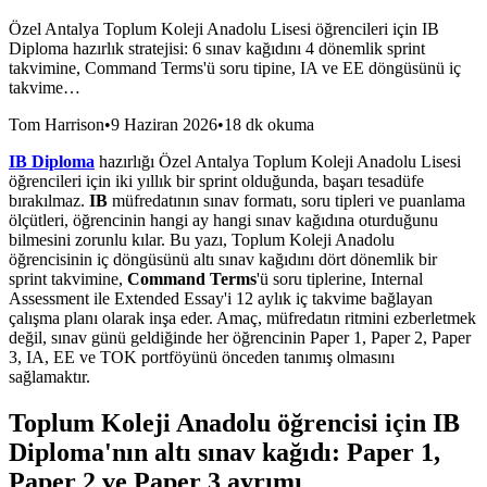
Özel Antalya Toplum Koleji Anadolu Lisesi öğrencileri için IB
Diploma hazırlık stratejisi: 6 sınav kağıdını 4 dönemlik sprint
takvimine, Command Terms'ü soru tipine, IA ve EE döngüsünü iç
takvime…
Tom Harrison
•
9 Haziran 2026
•
18 dk okuma
IB Diploma
hazırlığı Özel Antalya Toplum Koleji Anadolu Lisesi
öğrencileri için iki yıllık bir sprint olduğunda, başarı tesadüfe
bırakılmaz.
IB
müfredatının sınav formatı, soru tipleri ve puanlama
ölçütleri, öğrencinin hangi ay hangi sınav kağıdına oturduğunu
bilmesini zorunlu kılar. Bu yazı, Toplum Koleji Anadolu
öğrencisinin iç döngüsünü altı sınav kağıdını dört dönemlik bir
sprint takvimine,
Command Terms
'ü soru tiplerine, Internal
Assessment ile Extended Essay'i 12 aylık iç takvime bağlayan
çalışma planı olarak inşa eder. Amaç, müfredatın ritmini ezberletmek
değil, sınav günü geldiğinde her öğrencinin Paper 1, Paper 2, Paper
3, IA, EE ve TOK portföyünü önceden tanımış olmasını
sağlamaktır.
Toplum Koleji Anadolu öğrencisi için IB
Diploma'nın altı sınav kağıdı: Paper 1,
Paper 2 ve Paper 3 ayrımı