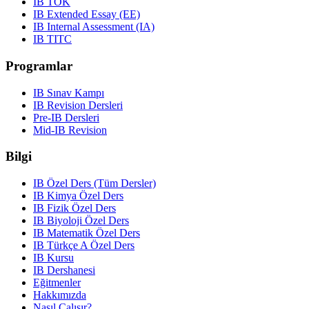
IB TOK
IB Extended Essay (EE)
IB Internal Assessment (IA)
IB TITC
Programlar
IB Sınav Kampı
IB Revision Dersleri
Pre-IB Dersleri
Mid-IB Revision
Bilgi
IB Özel Ders (Tüm Dersler)
IB Kimya Özel Ders
IB Fizik Özel Ders
IB Biyoloji Özel Ders
IB Matematik Özel Ders
IB Türkçe A Özel Ders
IB Kursu
IB Dershanesi
Eğitmenler
Hakkımızda
Nasıl Çalışır?