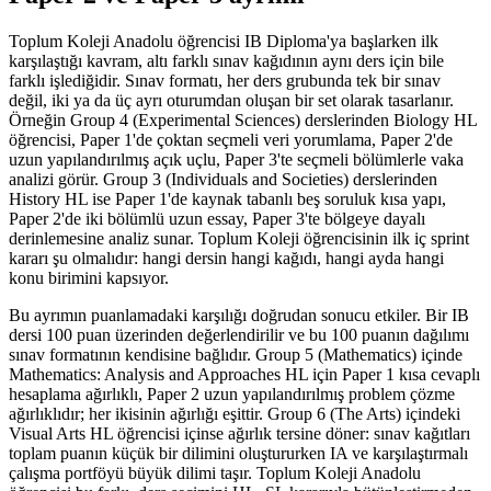
Toplum Koleji Anadolu öğrencisi IB Diploma'ya başlarken ilk
karşılaştığı kavram, altı farklı sınav kağıdının aynı ders için bile
farklı işlediğidir. Sınav formatı, her ders grubunda tek bir sınav
değil, iki ya da üç ayrı oturumdan oluşan bir set olarak tasarlanır.
Örneğin Group 4 (Experimental Sciences) derslerinden Biology HL
öğrencisi, Paper 1'de çoktan seçmeli veri yorumlama, Paper 2'de
uzun yapılandırılmış açık uçlu, Paper 3'te seçmeli bölümlerle vaka
analizi görür. Group 3 (Individuals and Societies) derslerinden
History HL ise Paper 1'de kaynak tabanlı beş soruluk kısa yapı,
Paper 2'de iki bölümlü uzun essay, Paper 3'te bölgeye dayalı
derinlemesine analiz sunar. Toplum Koleji öğrencisinin ilk iç sprint
kararı şu olmalıdır: hangi dersin hangi kağıdı, hangi ayda hangi
konu birimini kapsıyor.
Bu ayrımın puanlamadaki karşılığı doğrudan sonucu etkiler. Bir IB
dersi 100 puan üzerinden değerlendirilir ve bu 100 puanın dağılımı
sınav formatının kendisine bağlıdır. Group 5 (Mathematics) içinde
Mathematics: Analysis and Approaches HL için Paper 1 kısa cevaplı
hesaplama ağırlıklı, Paper 2 uzun yapılandırılmış problem çözme
ağırlıklıdır; her ikisinin ağırlığı eşittir. Group 6 (The Arts) içindeki
Visual Arts HL öğrencisi içinse ağırlık tersine döner: sınav kağıtları
toplam puanın küçük bir dilimini oluştururken IA ve karşılaştırmalı
çalışma portföyü büyük dilimi taşır. Toplum Koleji Anadolu