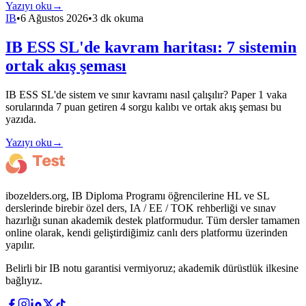
Yazıyı oku
→
IB
•
6 Ağustos 2026
•
3 dk okuma
IB ESS SL'de kavram haritası: 7 sistemin
ortak akış şeması
IB ESS SL'de sistem ve sınır kavramı nasıl çalışılır? Paper 1 vaka
sorularında 7 puan getiren 4 sorgu kalıbı ve ortak akış şeması bu
yazıda.
Yazıyı oku
→
ibozelders.org, IB Diploma Programı öğrencilerine HL ve SL
derslerinde birebir özel ders, IA / EE / TOK rehberliği ve sınav
hazırlığı sunan akademik destek platformudur. Tüm dersler tamamen
online olarak, kendi geliştirdiğimiz canlı ders platformu üzerinden
yapılır.
Belirli bir IB notu garantisi vermiyoruz; akademik dürüstlük ilkesine
bağlıyız.