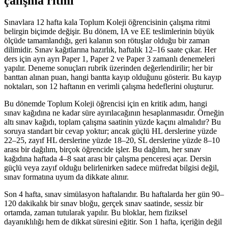
çalışma ritmi
Sınavlara 12 hafta kala Toplum Koleji öğrencisinin çalışma ritmi
belirgin biçimde değişir. Bu dönem, IA ve EE teslimlerinin büyük
ölçüde tamamlandığı, geri kalanın son rötuşlar olduğu bir zaman
dilimidir. Sınav kağıtlarına hazırlık, haftalık 12–16 saate çıkar. Her
ders için ayrı ayrı Paper 1, Paper 2 ve Paper 3 zamanlı denemeleri
yapılır. Deneme sonuçları rubrik üzerinden değerlendirilir; her bir
banttan alınan puan, hangi bantta kayıp olduğunu gösterir. Bu kayıp
noktaları, son 12 haftanın en verimli çalışma hedeflerini oluşturur.
Bu dönemde Toplum Koleji öğrencisi için en kritik adım, hangi
sınav kağıdına ne kadar süre ayırılacağının hesaplanmasıdır. Örneğin
altı sınav kağıdı, toplam çalışma saatinin yüzde kaçını almalıdır? Bu
soruya standart bir cevap yoktur; ancak güçlü HL derslerine yüzde
22–25, zayıf HL derslerine yüzde 18–20, SL derslerine yüzde 8–10
arası bir dağılım, birçok öğrencide işler. Bu dağılım, her sınav
kağıdına haftada 4–8 saat arası bir çalışma penceresi açar. Dersin
güçlü veya zayıf olduğu belirlenirken sadece müfredat bilgisi değil,
sınav formatına uyum da dikkate alınır.
Son 4 hafta, sınav simülasyon haftalarıdır. Bu haftalarda her gün 90–
120 dakikalık bir sınav bloğu, gerçek sınav saatinde, sessiz bir
ortamda, zaman tutularak yapılır. Bu bloklar, hem fiziksel
dayanıklılığı hem de dikkat süresini eğitir. Son 1 hafta, içeriğin değil