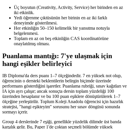
Üç boyutun (Creativity, Activity, Service) her birinden en az
iki etkinlik.
Yedi öğrenme çıktüsünün her birinin en az iki farklı
deneyimde gösterilmesi.
Her etkinliğin 50–150 kelimelik bir yansıtma notuyla
belgelenmesi.
Toplam en az on beş etkinliğin CAS koordinatörüne
onaylatılmış olması.
Puanlama mantığı: 7'ye ulaşmak için
hangi eşikler belirleyici
IB Diploma'da ders puanı 1–7 ölçeğindedir. 7 en yüksek not olup,
öğrencinin o dersteki beklentilerin belirgin biçimde üzerinde
performans gösterdiğini işaretler. Puanlama rubriği, sınav kağıtları ve
IA için ayrı çalışır; ancak sonuçta dersin toplam yüzdeliği 100
üzerinden hesaplanır ve bu 100 puan eşiklere dönüştürülerek 1–7
ölçeğine yerleştirilir. Toplum Koleji Anadolu öğrencisi için hazırlık
stratejisi, "hangi eşikteyim" sorusunu her sınav döngüsü sonunda
sormayı içerir.
Group 4 derslerinde 7 eşiği, genellikle yüzdelik dilimde üst banda
karşılık gelir. Bu, Paper 1'de çoktan seçmeli bölümde yüksek