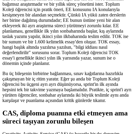
bağımsız araştırmadır ve bir yıllık süreç yönetimi ister. Toplum
Koleji öğrencisi için pratik öneri, EE konusunu IA konularıyla
kesişmeyen bir alandan seçmektir. Çünkü IA yükü zaten derslerin
her birine dağılmış durumdadır; EE bunun üstüne yeni bir alan
ekleyerek iki ayrı araştırma süreci yürütmeyi zorunlu kılar. EE
planlaması, genellikle ilk yılın sonbaharında başlar, kış aylarında
taslak yazımı yapılır, ikinci yılın ilkbaharında teslim edilir. TOK ise
bir sunum ve bir 1.600 kelimelik essay'den oluşur. TOK essay,
hangi başlık altında yazılırsa yazılsın, "bilgi iddiası nasıl
değerlendirilir" sorusunu sorar. Toplum Koleji öğrencisi TOK
essay'i genellikle ikinci yılın ilk yarısında yazar, sunum ise o
dönemin içinde planlanır.
Bu üç bileşenin birbirine bağlanması, sınav kağıtlarına hazırlıkla
çakışmayan bir iç ritim yaratır. Eğer şu anda bir Toplum Koleji
öğrencisi bu üçgeni ayrı ayrı düşünüyorsa, sprint'in ilk ayında
hepsini tek bir takvime yazmaya başlamalıdır. Pratikte, iç sprint'i ayrı
yürüten öğrenciler, sonbahar aylarında iki büyük teslimle aynı anda
karşılaşır ve puanlama açısından kritik günlerde tıkanır.
CAS, diploma puanına etki etmeyen ama
süreci taşıyan zorunlu bileşen
Creativity, Activity, Service (CAS) üç boyutlu bir dış deneyim