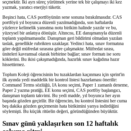
seçmektir. İki ayrı süreç yürütmek yerine tek bir çalışmayı iki kez
yazmak, yaratıcı enerjiyi tüketir.
Beşinci hata, CAS portföyünün sene sonuna bırakılmasıdır. CAS
portföyü yıl boyunca düzenli yazılmadığında, son haftalarda
yüzlerce kelimelik yansıtma notu birikim halinde yazılır ve bu,
yüzeysel bir anlatıya dönüşür. Altıncısı, EE danışmanıyla düzenli
toplantı yapılmamasıdır. Danışman geri bildirimi olmadan yazılan
taslak, genellikle rubrikten uzaklaşır. Yedinci hata, sınav formatına
göre değil müfredat sırasına göre çalışmaktır. Müfredat sırası,
üniteleri kavramsal olarak birbirine bağlar; sınav formatı ise soru
köklerini. Bu ikisi çakışmadığında, hazırlık sınav kağıdına hazır
hissettirmez.
Toplum Koleji öğrencisinin bu tuzaklardan kaçınması için sprint'in
ilk ayında yedi maddelik bir kontrol listesi hazırlaması önerilir:
Command Terms sözlüğü, IA konu seçimi, Paper 1 zamanlı deneme,
Paper 2 yazma pratiği, EE konu seçimi, CAS portföy başlangıcı,
danışman toplantı takvimi. Bu yedi madde, yıl boyunca her ayın
başında gözden geçirilir. Bir öğrencim, bu kontrol listesini her cuma
beş dakika gözden geçirmenin hata birikimini yarıya indirdiğini
söylemişti. Bu küçük ritüelin değeri, göründüğünden büyüktür.
Sınav günü yaklaşırken son 12 haftalık