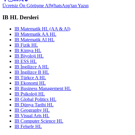
Ücretsiz Ön Görüşme Al
WhatsApp'tan Yazın
IB HL Dersleri
IB Matematik HL (AA & AI)
IB Matematik AA HL
IB Matematik AI HL
IB Fizik HL
IB Kimya HL
IB Biyoloji HL
IB ESS HL
IB İngilizce A HL
IB İngilizce B HL
IB Türkçe A HL
IB Ekonomi HL
IB Business Management HL
IB Psikoloji HL
IB Global Politics HL
IB Dünya Tarihi HL
IB Geography HL
IB Visual Arts HL
IB Computer Science HL
IB Felsefe HL