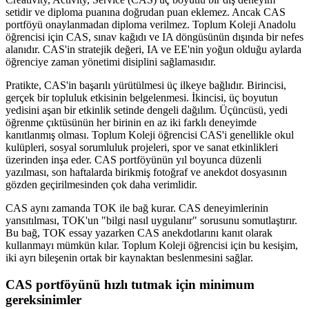
setidir ve diploma puanına doğrudan puan eklemez. Ancak CAS
portföyü onaylanmadan diploma verilmez. Toplum Koleji Anadolu
öğrencisi için CAS, sınav kağıdı ve IA döngüsünün dışında bir nefes
alanıdır. CAS'in stratejik değeri, IA ve EE'nin yoğun olduğu aylarda
öğrenciye zaman yönetimi disiplini sağlamasıdır.
Pratikte, CAS'in başarılı yürütülmesi üç ilkeye bağlıdır. Birincisi,
gerçek bir topluluk etkisinin belgelenmesi. İkincisi, üç boyutun
yedisini aşan bir etkinlik setinde dengeli dağılım. Üçüncüsü, yedi
öğrenme çıktüsünün her birinin en az iki farklı deneyimde
kanıtlanmış olması. Toplum Koleji öğrencisi CAS'i genellikle okul
kulüpleri, sosyal sorumluluk projeleri, spor ve sanat etkinlikleri
üzerinden inşa eder. CAS portföyünün yıl boyunca düzenli
yazılması, son haftalarda birikmiş fotoğraf ve anekdot dosyasının
gözden geçirilmesinden çok daha verimlidir.
CAS aynı zamanda TOK ile bağ kurar. CAS deneyimlerinin
yansıtılması, TOK'un "bilgi nasıl uygulanır" sorusunu somutlaştırır.
Bu bağ, TOK essay yazarken CAS anekdotlarını kanıt olarak
kullanmayı mümkün kılar. Toplum Koleji öğrencisi için bu kesişim,
iki ayrı bileşenin ortak bir kaynaktan beslenmesini sağlar.
CAS portföyünü hızlı tutmak için minimum
gereksinimler