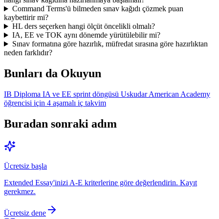
Command Terms'ü bilmeden sınav kağıdı çözmek puan
kaybettirir mi?
HL ders seçerken hangi ölçüt öncelikli olmalı?
IA, EE ve TOK aynı dönemde yürütülebilir mi?
Sınav formatına göre hazırlık, müfredat sırasına göre hazırlıktan
neden farklıdır?
Bunları da Okuyun
IB Diploma IA ve EE sprint döngüsü Uskudar American Academy
öğrencisi için 4 aşamalı iç takvim
Buradan sonraki adım
Ücretsiz başla
Extended Essay'inizi A-E kriterlerine göre değerlendirin. Kayıt
gerekmez.
Ücretsiz dene