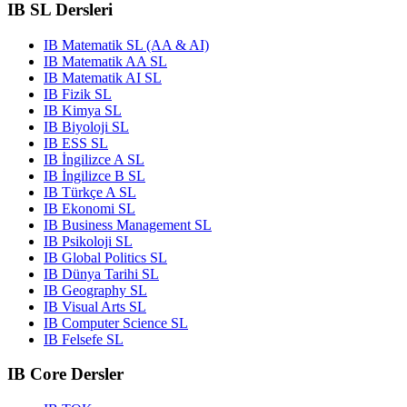
IB SL Dersleri
IB Matematik SL (AA & AI)
IB Matematik AA SL
IB Matematik AI SL
IB Fizik SL
IB Kimya SL
IB Biyoloji SL
IB ESS SL
IB İngilizce A SL
IB İngilizce B SL
IB Türkçe A SL
IB Ekonomi SL
IB Business Management SL
IB Psikoloji SL
IB Global Politics SL
IB Dünya Tarihi SL
IB Geography SL
IB Visual Arts SL
IB Computer Science SL
IB Felsefe SL
IB Core Dersler