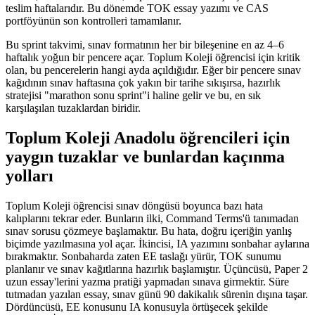
teslim haftalarıdır. Bu dönemde TOK essay yazımı ve CAS
portföyünün son kontrolleri tamamlanır.
Bu sprint takvimi, sınav formatının her bir bileşenine en az 4–6
haftalık yoğun bir pencere açar. Toplum Koleji öğrencisi için kritik
olan, bu pencerelerin hangi ayda açıldığıdır. Eğer bir pencere sınav
kağıdının sınav haftasına çok yakın bir tarihe sıkışırsa, hazırlık
stratejisi "marathon sonu sprint"i haline gelir ve bu, en sık
karşılaşılan tuzaklardan biridir.
Toplum Koleji Anadolu öğrencileri için
yaygın tuzaklar ve bunlardan kaçınma
yolları
Toplum Koleji öğrencisi sınav döngüsü boyunca bazı hata
kalıplarını tekrar eder. Bunların ilki, Command Terms'ü tanımadan
sınav sorusu çözmeye başlamaktır. Bu hata, doğru içeriğin yanlış
biçimde yazılmasına yol açar. İkincisi, IA yazımını sonbahar aylarına
bırakmaktır. Sonbaharda zaten EE taslağı yürür, TOK sunumu
planlanır ve sınav kağıtlarına hazırlık başlamıştır. Üçüncüsü, Paper 2
uzun essay'lerini yazma pratiği yapmadan sınava girmektir. Süre
tutmadan yazılan essay, sınav günü 90 dakikalık sürenin dışına taşar.
Dördüncüsü, EE konusunu IA konusuyla örtüşecek şekilde