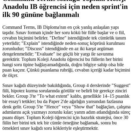
Anadolu IB öğrencisi için neden sprint'in
ilk 90 gününe bağlanmalı
Command Terms, IB Diploma'nın en çok yanlış anlaşılan yapı
taşıdır. Sınav formatı içinde her soru kökü bir fiille başlar ve o fiil,
cevabın biçimini belirler. "Define" istendiğinde tek cümlelik tanım
yeterlidir; "Explain" istendiğinde neden-sonuç köprüsü kurulması
zorunludur; "Discuss" istendiğinde en az iki karşıt argüman
dengelenmelidir; "Evaluate" ise güçlü bir yargı ile savunma
gerektirir. Toplum Koleji Anadolu öğrencisi bu fiillerin her birini
hangi soru tipine bağlayamadığında, doğru bilgiye sahip olsa bile
puan kaçırır. Çünkü puanlama rubriği, cevabın içeriği kadar biçimini
de ölçer.
Sınav kağıdı düzeyinde bakıldığında, Group 4 derslerinde "Suggest"
fiili, hipotez kurma sorularında görülür ve belirli bir gerekçe zinciri
bekler. Group 3'te "To what extent" kalıbı, genellikle 14–15 puanlık
bir essay'i tetikler; bu da Paper 2'de ağırlığın yarısından fazlasına
denk gelir. Group 5'te "Hence" veya "Show that" bağlaçları, çalışma
adımlarını açık yazmayı zorunlu kılar; yarım adım atlandığında süreç
puanı düşer. Toplum Koleji öğrencisi için hazırlık stratejisi, önce 30
fiilin her birini tek tek bir cümle örneğine bağlamak, sonra bu
örnekleri sınav kağıdı soru kökleriyle eşleştirmektir.