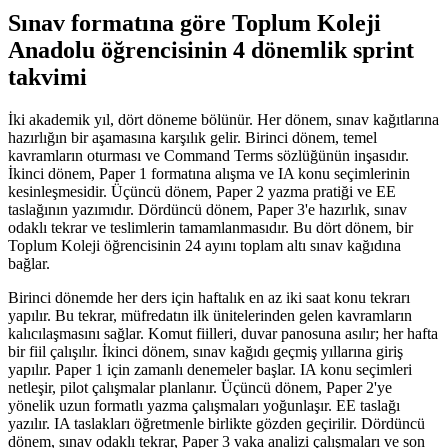
Sınav formatına göre Toplum Koleji
Anadolu öğrencisinin 4 dönemlik sprint
takvimi
İki akademik yıl, dört döneme bölünür. Her dönem, sınav kağıtlarına
hazırlığın bir aşamasına karşılık gelir. Birinci dönem, temel
kavramların oturması ve Command Terms sözlüğünün inşasıdır.
İkinci dönem, Paper 1 formatına alışma ve IA konu seçimlerinin
kesinleşmesidir. Üçüncü dönem, Paper 2 yazma pratiği ve EE
taslağının yazımıdır. Dördüncü dönem, Paper 3'e hazırlık, sınav
odaklı tekrar ve teslimlerin tamamlanmasıdır. Bu dört dönem, bir
Toplum Koleji öğrencisinin 24 ayını toplam altı sınav kağıdına
bağlar.
Birinci dönemde her ders için haftalık en az iki saat konu tekrarı
yapılır. Bu tekrar, müfredatın ilk ünitelerinden gelen kavramların
kalıcılaşmasını sağlar. Komut fiilleri, duvar panosuna asılır; her hafta
bir fiil çalışılır. İkinci dönem, sınav kağıdı geçmiş yıllarına giriş
yapılır. Paper 1 için zamanlı denemeler başlar. IA konu seçimleri
netleşir, pilot çalışmalar planlanır. Üçüncü dönem, Paper 2'ye
yönelik uzun formatlı yazma çalışmaları yoğunlaşır. EE taslağı
yazılır. IA taslakları öğretmenle birlikte gözden geçirilir. Dördüncü
dönem, sınav odaklı tekrar, Paper 3 vaka analizi çalışmaları ve son