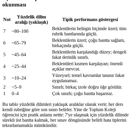
okunması
Yüzdelik dilim
Not
Tipik performans göstergesi
aralığı (yaklaşık)
Beklentilerin belirgin biçimde üzeri; tüm
7
~80–100
rubrik bantlarında güçlü.
Beklentilerin üzeri; çoğu bantta sağlam,
6
~65–79
birkaçında güçlü.
Beklentilerin karşılandığı düzey; dengeli
5
~45–64
fakat derinlik sınırlı.
Beklentileri kısmen karşılayan; önemli
4
~25–44
açıklar mevcut.
Yüzeysel; temel kavramlar tanınır fakat
3
~10–24
uygulanamaz.
2
~5–9
Sınırlı; birkaç izole doğru öğe görülür.
1
0–4
Çok sınırlı; çoğu bantta başarısız.
Bu tablo yüzdelik dilimleri yaklaşık aralıklar olarak verir; her ders
kendi rubriğine göre son sınırı belirler. Yine de Toplum Koleji
öğrencisi için pratik anlamı nettir: 7'ye ulaşmak için yüzdelik dilimde
sürekli üst bantta kalmak, her sınav döngüsünde belirli hata tiplerini
tekrarlamamakla mümkündür.