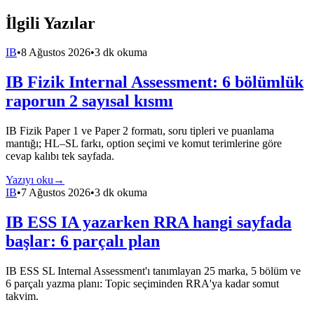
İlgili Yazılar
IB
•
8 Ağustos 2026
•
3 dk okuma
IB Fizik Internal Assessment: 6 bölümlük
raporun 2 sayısal kısmı
IB Fizik Paper 1 ve Paper 2 formatı, soru tipleri ve puanlama
mantığı; HL–SL farkı, option seçimi ve komut terimlerine göre
cevap kalıbı tek sayfada.
Yazıyı oku
→
IB
•
7 Ağustos 2026
•
3 dk okuma
IB ESS IA yazarken RRA hangi sayfada
başlar: 6 parçalı plan
IB ESS SL Internal Assessment'ı tanımlayan 25 marka, 5 bölüm ve
6 parçalı yazma planı: Topic seçiminden RRA'ya kadar somut
takvim.