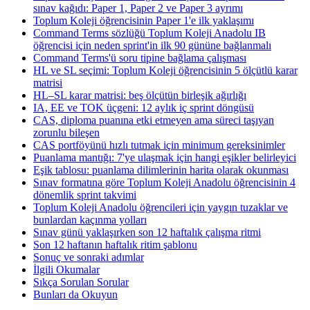
sınav kağıdı: Paper 1, Paper 2 ve Paper 3 ayrımı
Toplum Koleji öğrencisinin Paper 1'e ilk yaklaşımı
Command Terms sözlüğü Toplum Koleji Anadolu IB
öğrencisi için neden sprint'in ilk 90 gününe bağlanmalı
Command Terms'ü soru tipine bağlama çalışması
HL ve SL seçimi: Toplum Koleji öğrencisinin 5 ölçütlü karar
matrisi
HL–SL karar matrisi: beş ölçütün birleşik ağırlığı
IA, EE ve TOK üçgeni: 12 aylık iç sprint döngüsü
CAS, diploma puanına etki etmeyen ama süreci taşıyan
zorunlu bileşen
CAS portföyünü hızlı tutmak için minimum gereksinimler
Puanlama mantığı: 7'ye ulaşmak için hangi eşikler belirleyici
Eşik tablosu: puanlama dilimlerinin harita olarak okunması
Sınav formatına göre Toplum Koleji Anadolu öğrencisinin 4
dönemlik sprint takvimi
Toplum Koleji Anadolu öğrencileri için yaygın tuzaklar ve
bunlardan kaçınma yolları
Sınav günü yaklaşırken son 12 haftalık çalışma ritmi
Son 12 haftanın haftalık ritim şablonu
Sonuç ve sonraki adımlar
İlgili Okumalar
Sıkça Sorulan Sorular
Bunları da Okuyun