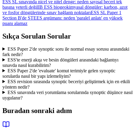
ESS SL sınavında nicel ve nitel denge: neden sayısal beceri tek
başına yeterli değil
IB ESS biogeokimyasal döngüler: karbon, azot
ve fosfor döngülerinde sınav bağlantı noktaları
ESS SL Paper 1
Section B'de STEES argümanı: neden 'paralel anlatı' en yüksek
puanı alamaz
Sıkça Sorulan Sorular
ESS Paper 2'de synoptic soru ile normal essay sorusu arasındaki
fark nedir?
ESS'te enerji akışı ve besin döngüleri arasındaki bağlantıyı
sınavda nasıl kurabilirim?
ESS Paper 2'de 'evaluate' komut terimiyle gelen synoptic
sorularda nasıl bir yapı izlemeliyim?
ESS revision sırasında synoptic beceriyi geliştirmek için en etkili
yöntem nedir?
ESS sınavında veri yorumlama sorularında synoptic düşünce nasıl
uygulanır?
Buradan sonraki adım