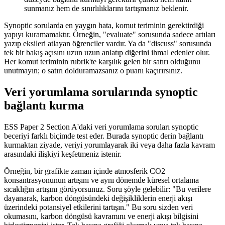
sunmanız hem de sınırlılıklarını tartışmanız beklenir.
Synoptic sorularda en yaygın hata, komut teriminin gerektirdiği
yapıyı kuramamaktır. Örneğin, "evaluate" sorusunda sadece artıları
yazıp eksileri atlayan öğrenciler vardır. Ya da "discuss" sorusunda
tek bir bakış açısını uzun uzun anlatıp diğerini ihmal edenler olur.
Her komut teriminin rubrik'te karşılık gelen bir satırı olduğunu
unutmayın; o satırı dolduramazsanız o puanı kaçırırsınız.
Veri yorumlama sorularında synoptic
bağlantı kurma
ESS Paper 2 Section A'daki veri yorumlama soruları synoptic
beceriyi farklı biçimde test eder. Burada synoptic derin bağlantı
kurmaktan ziyade, veriyi yorumlayarak iki veya daha fazla kavram
arasındaki ilişkiyi keşfetmeniz istenir.
Örneğin, bir grafikte zaman içinde atmosferik CO2
konsantrasyonunun artışını ve aynı dönemde küresel ortalama
sıcaklığın artışını görüyorsunuz. Soru şöyle gelebilir: "Bu verilere
dayanarak, karbon döngüsündeki değişikliklerin enerji akışı
üzerindeki potansiyel etkilerini tartışın." Bu soru sizden veri
okumasını, karbon döngüsü kavramını ve enerji akışı bilgisini