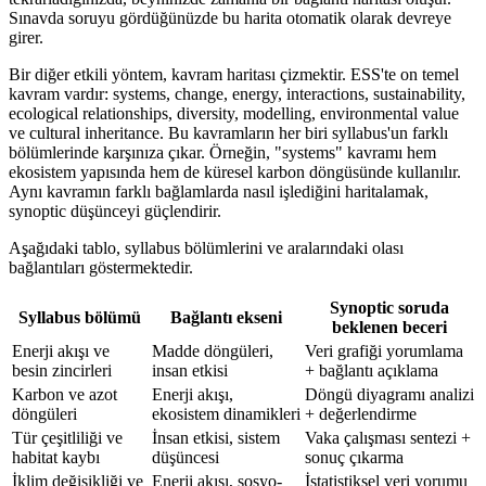
Sınavda soruyu gördüğünüzde bu harita otomatik olarak devreye
girer.
Bir diğer etkili yöntem, kavram haritası çizmektir. ESS'te on temel
kavram vardır: systems, change, energy, interactions, sustainability,
ecological relationships, diversity, modelling, environmental value
ve cultural inheritance. Bu kavramların her biri syllabus'un farklı
bölümlerinde karşınıza çıkar. Örneğin, "systems" kavramı hem
ekosistem yapısında hem de küresel karbon döngüsünde kullanılır.
Aynı kavramın farklı bağlamlarda nasıl işlediğini haritalamak,
synoptic düşünceyi güçlendirir.
Aşağıdaki tablo, syllabus bölümlerini ve aralarındaki olası
bağlantıları göstermektedir.
Synoptic soruda
Syllabus bölümü
Bağlantı ekseni
beklenen beceri
Enerji akışı ve
Madde döngüleri,
Veri grafiği yorumlama
besin zincirleri
insan etkisi
+ bağlantı açıklama
Karbon ve azot
Enerji akışı,
Döngü diyagramı analizi
döngüleri
ekosistem dinamikleri
+ değerlendirme
Tür çeşitliliği ve
İnsan etkisi, sistem
Vaka çalışması sentezi +
habitat kaybı
düşüncesi
sonuç çıkarma
İklim değişikliği ve
Enerji akışı, sosyo-
İstatistiksel veri yorumu