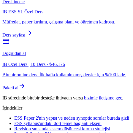
Dersi incele
IB ESS SL Özel Ders
Müfredat, paper kırılımı, çalışma planı ve öğretmen kadrosu.
Ders sayfası
Doğrudan al
IB Özel Ders | 10 Ders
·
₺46.176
Birebir online ders. İlk hafta kullanılmamış dersler için %100 iade.
Paketi al
IB sürecinde birebir desteğe ihtiyacın varsa
bizimle iletişime geç
.
İçindekiler
ESS Paper 2'nin yapısı ve neden synoptic sorular burada gizli
ESS syllabus'undaki dört temel bağlantı ekseni
Revision sırasında sistem düşüncesi kurma stratejisi