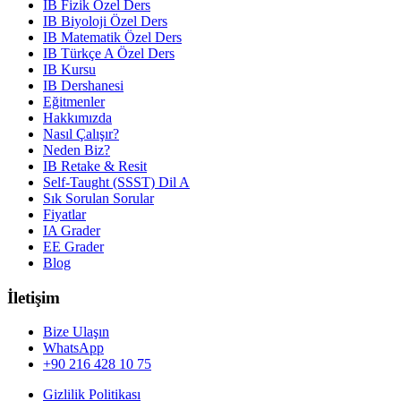
IB Fizik Özel Ders
IB Biyoloji Özel Ders
IB Matematik Özel Ders
IB Türkçe A Özel Ders
IB Kursu
IB Dershanesi
Eğitmenler
Hakkımızda
Nasıl Çalışır?
Neden Biz?
IB Retake & Resit
Self-Taught (SSST) Dil A
Sık Sorulan Sorular
Fiyatlar
IA Grader
EE Grader
Blog
İletişim
Bize Ulaşın
WhatsApp
+90 216 428 10 75
Gizlilik Politikası