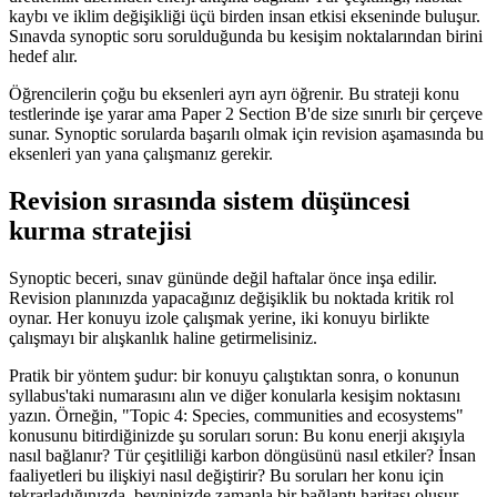
kaybı ve iklim değişikliği üçü birden insan etkisi ekseninde buluşur.
Sınavda synoptic soru sorulduğunda bu kesişim noktalarından birini
hedef alır.
Öğrencilerin çoğu bu eksenleri ayrı ayrı öğrenir. Bu strateji konu
testlerinde işe yarar ama Paper 2 Section B'de size sınırlı bir çerçeve
sunar. Synoptic sorularda başarılı olmak için revision aşamasında bu
eksenleri yan yana çalışmanız gerekir.
Revision sırasında sistem düşüncesi
kurma stratejisi
Synoptic beceri, sınav gününde değil haftalar önce inşa edilir.
Revision planınızda yapacağınız değişiklik bu noktada kritik rol
oynar. Her konuyu izole çalışmak yerine, iki konuyu birlikte
çalışmayı bir alışkanlık haline getirmelisiniz.
Pratik bir yöntem şudur: bir konuyu çalıştıktan sonra, o konunun
syllabus'taki numarasını alın ve diğer konularla kesişim noktasını
yazın. Örneğin, "Topic 4: Species, communities and ecosystems"
konusunu bitirdiğinizde şu soruları sorun: Bu konu enerji akışıyla
nasıl bağlanır? Tür çeşitliliği karbon döngüsünü nasıl etkiler? İnsan
faaliyetleri bu ilişkiyi nasıl değiştirir? Bu soruları her konu için
tekrarladığınızda, beyninizde zamanla bir bağlantı haritası oluşur.