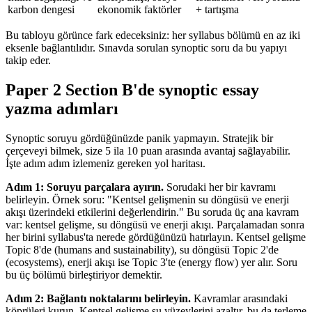
karbon dengesi
ekonomik faktörler
+ tartışma
Bu tabloyu görünce fark edeceksiniz: her syllabus bölümü en az iki
eksenle bağlantılıdır. Sınavda sorulan synoptic soru da bu yapıyı
takip eder.
Paper 2 Section B'de synoptic essay
yazma adımları
Synoptic soruyu gördüğünüzde panik yapmayın. Stratejik bir
çerçeveyi bilmek, size 5 ila 10 puan arasında avantaj sağlayabilir.
İşte adım adım izlemeniz gereken yol haritası.
Adım 1: Soruyu parçalara ayırın.
Sorudaki her bir kavramı
belirleyin. Örnek soru: "Kentsel gelişmenin su döngüsü ve enerji
akışı üzerindeki etkilerini değerlendirin." Bu soruda üç ana kavram
var: kentsel gelişme, su döngüsü ve enerji akışı. Parçalamadan sonra
her birini syllabus'ta nerede gördüğünüzü hatırlayın. Kentsel gelişme
Topic 8'de (humans and sustainability), su döngüsü Topic 2'de
(ecosystems), enerji akışı ise Topic 3'te (energy flow) yer alır. Soru
bu üç bölümü birleştiriyor demektir.
Adım 2: Bağlantı noktalarını belirleyin.
Kavramlar arasındaki
köprüleri kurun. Kentsel gelişme su yüzeylerini azaltır, bu da terleme