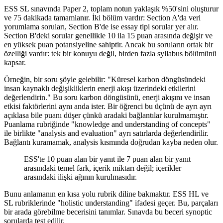
ESS SL sınavında Paper 2, toplam notun yaklaşık %50'sini oluşturur
ve 75 dakikada tamamlanır. İki bölüm vardır: Section A'da veri
yorumlama soruları, Section B'de ise essay tipi sorular yer alır.
Section B'deki sorular genellikle 10 ila 15 puan arasında değişir ve
en yüksek puan potansiyeline sahiptir. Ancak bu soruların ortak bir
özelliği vardır: tek bir konuyu değil, birden fazla syllabus bölümünü
kapsar.
Örneğin, bir soru şöyle gelebilir: "Küresel karbon döngüsündeki
insan kaynaklı değişikliklerin enerji akışı üzerindeki etkilerini
değerlendirin." Bu soru karbon döngüsünü, enerji akışını ve insan
etkisi faktörlerini aynı anda ister. Bir öğrenci bu üçünü de ayrı ayrı
açıklasa bile puanı düşer çünkü aradaki bağlantılar kurulmamıştır.
Puanlama rubriğinde "knowledge and understanding of concepts"
ile birlikte "analysis and evaluation" ayrı satırlarda değerlendirilir.
Bağlantı kuramamak, analysis kısmında doğrudan kayba neden olur.
ESS'te 10 puan alan bir yanıt ile 7 puan alan bir yanıt
arasındaki temel fark, içerik miktarı değil; içerikler
arasındaki ilişki ağının kurulmasıdır.
Bunu anlamanın en kısa yolu rubrik diline bakmaktır. ESS HL ve
SL rubriklerinde "holistic understanding" ifadesi geçer. Bu, parçaları
bir arada görebilme becerisini tanımlar. Sınavda bu beceri synoptic
sorularda test edilir.