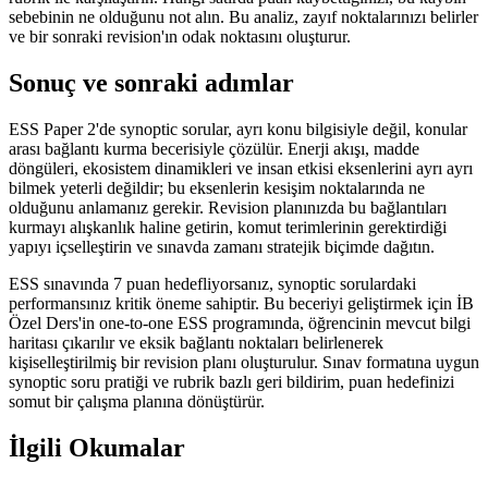
sebebinin ne olduğunu not alın. Bu analiz, zayıf noktalarınızı belirler
ve bir sonraki revision'ın odak noktasını oluşturur.
Sonuç ve sonraki adımlar
ESS Paper 2'de synoptic sorular, ayrı konu bilgisiyle değil, konular
arası bağlantı kurma becerisiyle çözülür. Enerji akışı, madde
döngüleri, ekosistem dinamikleri ve insan etkisi eksenlerini ayrı ayrı
bilmek yeterli değildir; bu eksenlerin kesişim noktalarında ne
olduğunu anlamanız gerekir. Revision planınızda bu bağlantıları
kurmayı alışkanlık haline getirin, komut terimlerinin gerektirdiği
yapıyı içselleştirin ve sınavda zamanı stratejik biçimde dağıtın.
ESS sınavında 7 puan hedefliyorsanız, synoptic sorulardaki
performansınız kritik öneme sahiptir. Bu beceriyi geliştirmek için İB
Özel Ders'in one-to-one ESS programında, öğrencinin mevcut bilgi
haritası çıkarılır ve eksik bağlantı noktaları belirlenerek
kişiselleştirilmiş bir revision planı oluşturulur. Sınav formatına uygun
synoptic soru pratiği ve rubrik bazlı geri bildirim, puan hedefinizi
somut bir çalışma planına dönüştürür.
İlgili Okumalar