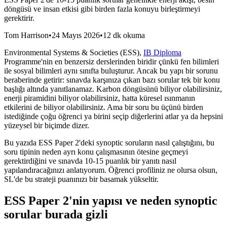
döngüsü ve insan etkisi gibi birden fazla konuyu birleştirmeyi
gerektirir.
Tom Harrison
•
24 Mayıs 2026
•
12 dk okuma
Environmental Systems & Societies (ESS),
IB Diploma
Programme'nin en benzersiz derslerinden biridir çünkü fen bilimleri
ile sosyal bilimleri aynı sınıfta buluşturur. Ancak bu yapı bir sorunu
beraberinde getirir: sınavda karşınıza çıkan bazı sorular tek bir konu
başlığı altında yanıtlanamaz. Karbon döngüsünü biliyor olabilirsiniz,
enerji piramidini biliyor olabilirsiniz, hatta küresel ısınmanın
etkilerini de biliyor olabilirsiniz. Ama bir soru bu üçünü birden
istediğinde çoğu öğrenci ya birini seçip diğerlerini atlar ya da hepsini
yüzeysel bir biçimde dizer.
Bu yazıda ESS Paper 2'deki synoptic soruların nasıl çalıştığını, bu
soru tipinin neden ayrı konu çalışmasının ötesine geçmeyi
gerektirdiğini ve sınavda 10-15 puanlık bir yanıtı nasıl
yapılandıracağınızı anlatıyorum. Öğrenci profiliniz ne olursa olsun,
SL'de bu strateji puanınızı bir basamak yükseltir.
ESS Paper 2'nin yapısı ve neden synoptic
sorular burada gizli