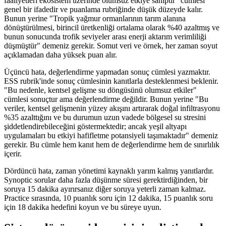
faaliyetleri ekosistem üzerinde olumsuz etkiye sahiptir" cümlesi
genel bir ifadedir ve puanlama rubriğinde düşük düzeyde kalır.
Bunun yerine "Tropik yağmur ormanlarının tarım alanına
dönüştürülmesi, birincil üretkenliği ortalama olarak %40 azaltmış ve
bunun sonucunda trofik seviyeler arası enerji aktarım verimliliği
düşmüştür" demeniz gerekir. Somut veri ve örnek, her zaman soyut
açıklamadan daha yüksek puan alır.
Üçüncü hata, değerlendirme yapmadan sonuç cümlesi yazmaktır.
ESS rubrik'inde sonuç cümlesinin kanıtlarla desteklenmesi beklenir.
"Bu nedenle, kentsel gelişme su döngüsünü olumsuz etkiler"
cümlesi sonuçtur ama değerlendirme değildir. Bunun yerine "Bu
veriler, kentsel gelişmenin yüzey akışını artırarak doğal infiltrasyonu
%35 azalttığını ve bu durumun uzun vadede bölgesel su stresini
şiddetlendirebileceğini göstermektedir; ancak yeşil altyapı
uygulamaları bu etkiyi hafifletme potansiyeli taşımaktadır" demeniz
gerekir. Bu cümle hem kanıt hem de değerlendirme hem de sınırlılık
içerir.
Dördüncü hata, zaman yönetimi kaynaklı yarım kalmış yanıtlardır.
Synoptic sorular daha fazla düşünme süresi gerektirdiğinden, bir
soruya 15 dakika ayırırsanız diğer soruya yeterli zaman kalmaz.
Practice sırasında, 10 puanlık soru için 12 dakika, 15 puanlık soru
için 18 dakika hedefini koyun ve bu süreye uyun.