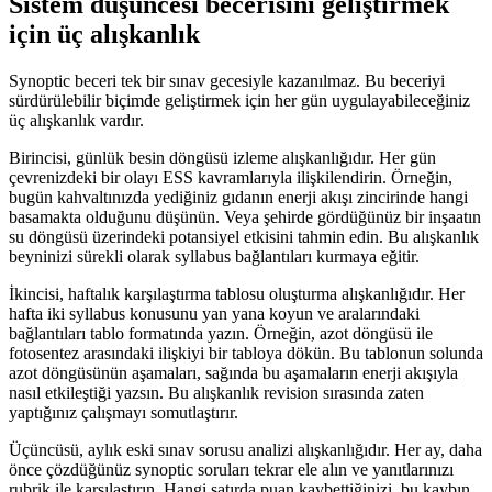
Sistem düşüncesi becerisini geliştirmek
için üç alışkanlık
Synoptic beceri tek bir sınav gecesiyle kazanılmaz. Bu beceriyi
sürdürülebilir biçimde geliştirmek için her gün uygulayabileceğiniz
üç alışkanlık vardır.
Birincisi, günlük besin döngüsü izleme alışkanlığıdır. Her gün
çevrenizdeki bir olayı ESS kavramlarıyla ilişkilendirin. Örneğin,
bugün kahvaltınızda yediğiniz gıdanın enerji akışı zincirinde hangi
basamakta olduğunu düşünün. Veya şehirde gördüğünüz bir inşaatın
su döngüsü üzerindeki potansiyel etkisini tahmin edin. Bu alışkanlık
beyninizi sürekli olarak syllabus bağlantıları kurmaya eğitir.
İkincisi, haftalık karşılaştırma tablosu oluşturma alışkanlığıdır. Her
hafta iki syllabus konusunu yan yana koyun ve aralarındaki
bağlantıları tablo formatında yazın. Örneğin, azot döngüsü ile
fotosentez arasındaki ilişkiyi bir tabloya dökün. Bu tablonun solunda
azot döngüsünün aşamaları, sağında bu aşamaların enerji akışıyla
nasıl etkileştiği yazsın. Bu alışkanlık revision sırasında zaten
yaptığınız çalışmayı somutlaştırır.
Üçüncüsü, aylık eski sınav sorusu analizi alışkanlığıdır. Her ay, daha
önce çözdüğünüz synoptic soruları tekrar ele alın ve yanıtlarınızı
rubrik ile karşılaştırın. Hangi satırda puan kaybettiğinizi, bu kaybın