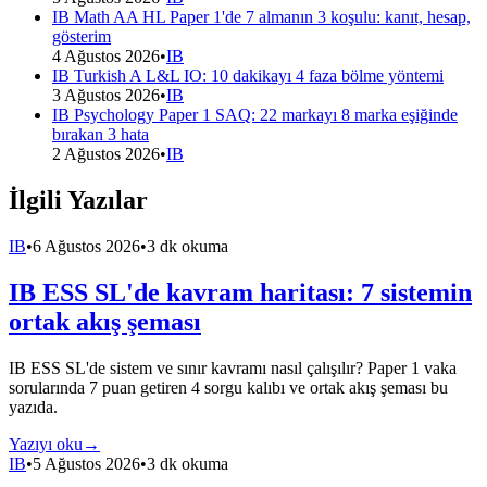
IB Math AA HL Paper 1'de 7 almanın 3 koşulu: kanıt, hesap,
gösterim
4 Ağustos 2026
•
IB
IB Turkish A L&L IO: 10 dakikayı 4 faza bölme yöntemi
3 Ağustos 2026
•
IB
IB Psychology Paper 1 SAQ: 22 markayı 8 marka eşiğinde
bırakan 3 hata
2 Ağustos 2026
•
IB
İlgili Yazılar
IB
•
6 Ağustos 2026
•
3 dk okuma
IB ESS SL'de kavram haritası: 7 sistemin
ortak akış şeması
IB ESS SL'de sistem ve sınır kavramı nasıl çalışılır? Paper 1 vaka
sorularında 7 puan getiren 4 sorgu kalıbı ve ortak akış şeması bu
yazıda.
Yazıyı oku
→
IB
•
5 Ağustos 2026
•
3 dk okuma