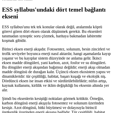
ESS syllabus'undaki dört temel bağlantı
ekseni
ESS syllabus'unu tek tek konular olarak değil, aralarında köprü
görevi gören dört eksen olarak düşünmek gerekir. Bu eksenleri
tanımadan synoptic soru çözmek, haritaya bakmadan labirentte
koşmak gibidir.
Birinci eksen enerji akışıdır. Fotosentez, solunum, besin zincirleri ve
trofik seviyeler boyunca enerji nasıl aktarılır, hangi aşamalarda kayıp
yaşanır ve bu kayıplar sistem düzeyinde ne anlama gelir. İkinci
eksen madde döngüleri, yani karbon, azot, fosfor ve su döngüleri.
Bu döngüler enerji akışından bağımsız değildir; enerji akışı olmadan
madde döngüsü de durağan kalır. Üçüncü eksen ekosistem yapısı ve
dinamikleridir: tür çeşitliliği, habitat, başarı kuşağı ve ekolojik niş.
Dördüncü eksen ise insan etkisi ve sürdürülebilirliktir; nüfus artışı,
kaynak kullanımı, kirlilik ve iklim değişikliği bu eksenin altında yer
alır.
Şimdi bu eksenlerin kesiştiği noktaları görmek kritiktir. Örneğin,
karbon döngüsü enerji akışıyla fotosentez ve solunum üzerinden
kesişir. Azot döngüsü, bitki büyümesi ve dolayısıyla birincil
üretkenlik üzerinden enerji akışına bağlıdır. Tür çeşitliliği, habitat