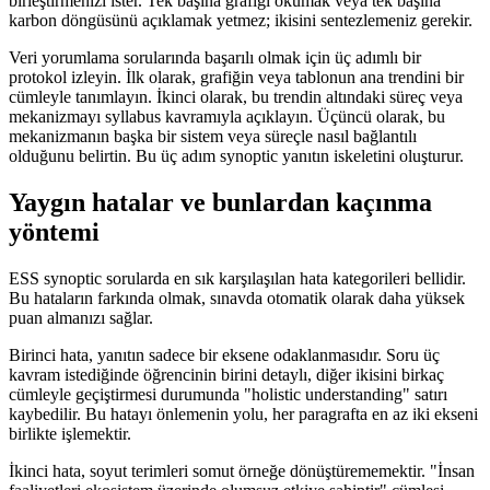
birleştirmenizi ister. Tek başına grafiği okumak veya tek başına
karbon döngüsünü açıklamak yetmez; ikisini sentezlemeniz gerekir.
Veri yorumlama sorularında başarılı olmak için üç adımlı bir
protokol izleyin. İlk olarak, grafiğin veya tablonun ana trendini bir
cümleyle tanımlayın. İkinci olarak, bu trendin altındaki süreç veya
mekanizmayı syllabus kavramıyla açıklayın. Üçüncü olarak, bu
mekanizmanın başka bir sistem veya süreçle nasıl bağlantılı
olduğunu belirtin. Bu üç adım synoptic yanıtın iskeletini oluşturur.
Yaygın hatalar ve bunlardan kaçınma
yöntemi
ESS synoptic sorularda en sık karşılaşılan hata kategorileri bellidir.
Bu hataların farkında olmak, sınavda otomatik olarak daha yüksek
puan almanızı sağlar.
Birinci hata, yanıtın sadece bir eksene odaklanmasıdır. Soru üç
kavram istediğinde öğrencinin birini detaylı, diğer ikisini birkaç
cümleyle geçiştirmesi durumunda "holistic understanding" satırı
kaybedilir. Bu hatayı önlemenin yolu, her paragrafta en az iki ekseni
birlikte işlemektir.
İkinci hata, soyut terimleri somut örneğe dönüştürememektir. "İnsan