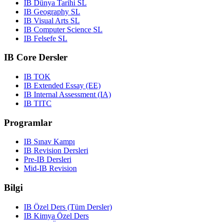
IB Dünya Tarihi SL
IB Geography SL
IB Visual Arts SL
IB Computer Science SL
IB Felsefe SL
IB Core Dersler
IB TOK
IB Extended Essay (EE)
IB Internal Assessment (IA)
IB TITC
Programlar
IB Sınav Kampı
IB Revision Dersleri
Pre-IB Dersleri
Mid-IB Revision
Bilgi
IB Özel Ders (Tüm Dersler)
IB Kimya Özel Ders