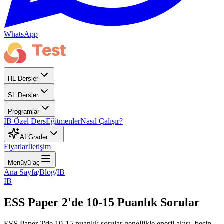
WhatsApp
HL Dersler
SL Dersler
Programlar
IB Özel Ders
Eğitmenler
Nasıl Çalışır?
AI Grader
Fiyatlar
İletişim
Menüyü aç
Ana Sayfa
/
Blog
/
IB
IB
ESS Paper 2'de 10-15 Puanlık Sorular
ESS Paper 2'de 10-15 puanlık sorular genellikle enerji akışı, besin