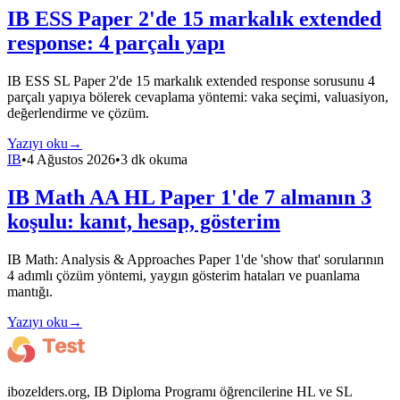
IB ESS Paper 2'de 15 markalık extended
response: 4 parçalı yapı
IB ESS SL Paper 2'de 15 markalık extended response sorusunu 4
parçalı yapıya bölerek cevaplama yöntemi: vaka seçimi, valuasiyon,
değerlendirme ve çözüm.
Yazıyı oku
→
IB
•
4 Ağustos 2026
•
3 dk okuma
IB Math AA HL Paper 1'de 7 almanın 3
koşulu: kanıt, hesap, gösterim
IB Math: Analysis & Approaches Paper 1'de 'show that' sorularının
4 adımlı çözüm yöntemi, yaygın gösterim hataları ve puanlama
mantığı.
Yazıyı oku
→
ibozelders.org, IB Diploma Programı öğrencilerine HL ve SL