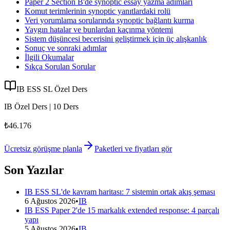
Paper 2 Section B'de synoptic essay yazma adımları
Komut terimlerinin synoptic yanıtlardaki rolü
Veri yorumlama sorularında synoptic bağlantı kurma
Yaygın hatalar ve bunlardan kaçınma yöntemi
Sistem düşüncesi becerisini geliştirmek için üç alışkanlık
Sonuç ve sonraki adımlar
İlgili Okumalar
Sıkça Sorulan Sorular
IB ESS SL Özel Ders
IB Özel Ders | 10 Ders
₺46.176
Ücretsiz görüşme planla
Paketleri ve fiyatları gör
Son Yazılar
IB ESS SL'de kavram haritası: 7 sistemin ortak akış şeması
6 Ağustos 2026
•
IB
IB ESS Paper 2'de 15 markalık extended response: 4 parçalı
yapı
5 Ağustos 2026
•
IB