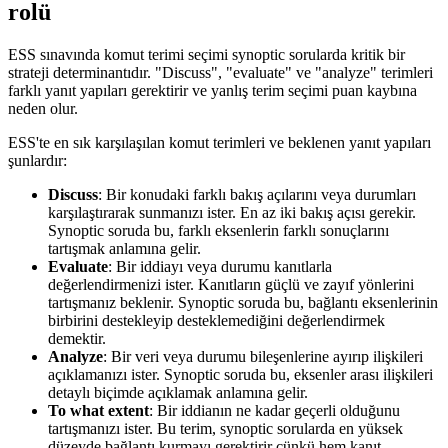
rolü
ESS sınavında komut terimi seçimi synoptic sorularda kritik bir
strateji determinantıdır. "Discuss", "evaluate" ve "analyze" terimleri
farklı yanıt yapıları gerektirir ve yanlış terim seçimi puan kaybına
neden olur.
ESS'te en sık karşılaşılan komut terimleri ve beklenen yanıt yapıları
şunlardır:
Discuss
: Bir konudaki farklı bakış açılarını veya durumları
karşılaştırarak sunmanızı ister. En az iki bakış açısı gerekir.
Synoptic soruda bu, farklı eksenlerin farklı sonuçlarını
tartışmak anlamına gelir.
Evaluate
: Bir iddiayı veya durumu kanıtlarla
değerlendirmenizi ister. Kanıtların güçlü ve zayıf yönlerini
tartışmanız beklenir. Synoptic soruda bu, bağlantı eksenlerinin
birbirini destekleyip desteklemediğini değerlendirmek
demektir.
Analyze
: Bir veri veya durumu bileşenlerine ayırıp ilişkileri
açıklamanızı ister. Synoptic soruda bu, eksenler arası ilişkileri
detaylı biçimde açıklamak anlamına gelir.
To what extent
: Bir iddianın ne kadar geçerli olduğunu
tartışmanızı ister. Bu terim, synoptic sorularda en yüksek
düzeyde bağlantı kurmayı gerektirir çünkü hem kanıt