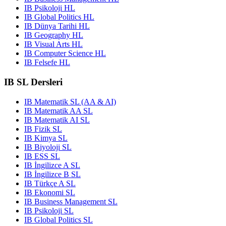
IB Psikoloji HL
IB Global Politics HL
IB Dünya Tarihi HL
IB Geography HL
IB Visual Arts HL
IB Computer Science HL
IB Felsefe HL
IB SL Dersleri
IB Matematik SL (AA & AI)
IB Matematik AA SL
IB Matematik AI SL
IB Fizik SL
IB Kimya SL
IB Biyoloji SL
IB ESS SL
IB İngilizce A SL
IB İngilizce B SL
IB Türkçe A SL
IB Ekonomi SL
IB Business Management SL
IB Psikoloji SL
IB Global Politics SL