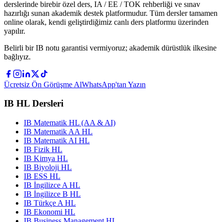
derslerinde birebir özel ders, IA / EE / TOK rehberliği ve sınav
hazırlığı sunan akademik destek platformudur. Tüm dersler tamamen
online olarak, kendi geliştirdiğimiz canlı ders platformu üzerinden
yapılır.
Belirli bir IB notu garantisi vermiyoruz; akademik dürüstlük ilkesine
bağlıyız.
Ücretsiz Ön Görüşme Al
WhatsApp'tan Yazın
IB HL Dersleri
IB Matematik HL (AA & AI)
IB Matematik AA HL
IB Matematik AI HL
IB Fizik HL
IB Kimya HL
IB Biyoloji HL
IB ESS HL
IB İngilizce A HL
IB İngilizce B HL
IB Türkçe A HL
IB Ekonomi HL
IB Business Management HL