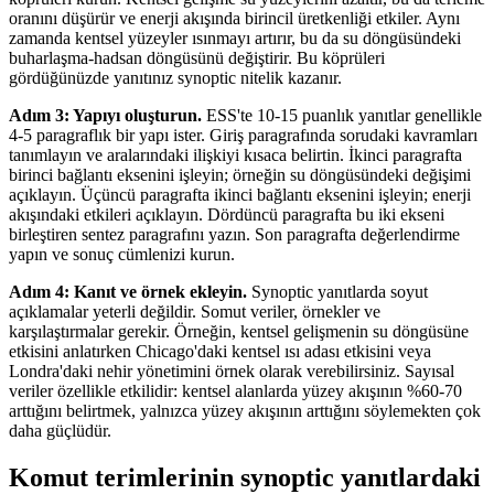
oranını düşürür ve enerji akışında birincil üretkenliği etkiler. Aynı
zamanda kentsel yüzeyler ısınmayı artırır, bu da su döngüsündeki
buharlaşma-hadsan döngüsünü değiştirir. Bu köprüleri
gördüğünüzde yanıtınız synoptic nitelik kazanır.
Adım 3: Yapıyı oluşturun.
ESS'te 10-15 puanlık yanıtlar genellikle
4-5 paragraflık bir yapı ister. Giriş paragrafında sorudaki kavramları
tanımlayın ve aralarındaki ilişkiyi kısaca belirtin. İkinci paragrafta
birinci bağlantı eksenini işleyin; örneğin su döngüsündeki değişimi
açıklayın. Üçüncü paragrafta ikinci bağlantı eksenini işleyin; enerji
akışındaki etkileri açıklayın. Dördüncü paragrafta bu iki ekseni
birleştiren sentez paragrafını yazın. Son paragrafta değerlendirme
yapın ve sonuç cümlenizi kurun.
Adım 4: Kanıt ve örnek ekleyin.
Synoptic yanıtlarda soyut
açıklamalar yeterli değildir. Somut veriler, örnekler ve
karşılaştırmalar gerekir. Örneğin, kentsel gelişmenin su döngüsüne
etkisini anlatırken Chicago'daki kentsel ısı adası etkisini veya
Londra'daki nehir yönetimini örnek olarak verebilirsiniz. Sayısal
veriler özellikle etkilidir: kentsel alanlarda yüzey akışının %60-70
arttığını belirtmek, yalnızca yüzey akışının arttığını söylemekten çok
daha güçlüdür.
Komut terimlerinin synoptic yanıtlardaki