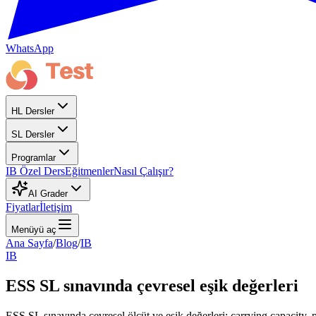
WhatsApp
HL Dersler
SL Dersler
Programlar
IB Özel Ders
Eğitmenler
Nasıl Çalışır?
AI Grader
Fiyatlar
İletişim
Menüyü aç
Ana Sayfa
/
Blog
/
IB
IB
ESS SL sınavında çevresel eşik değerleri
ESS SL sınavında çevresel ölçüt ve eşik değerleri: carrying capacity,