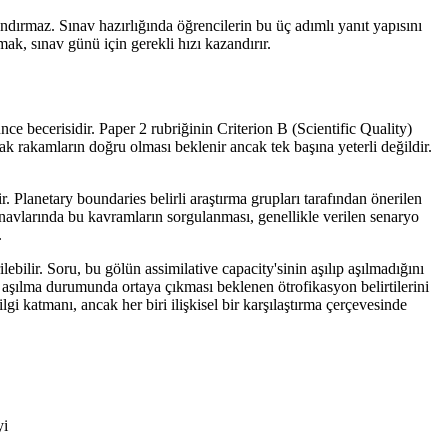
ndırmaz. Sınav hazırlığında öğrencilerin bu üç adımlı yanıt yapısını
ak, sınav günü için gerekli hızı kazandırır.
nce becerisidir. Paper 2 rubriğinin Criterion B (Scientific Quality)
ak rakamların doğru olması beklenir ancak tek başına yeterli değildir.
. Planetary boundaries belirli araştırma grupları tarafından önerilen
ınavlarında bu kavramların sorgulanması, genellikle verilen senaryo
.
ilir. Soru, bu gölün assimilative capacity'sinin aşılıp aşılmadığını
r, aşılma durumunda ortaya çıkması beklenen ötrofikasyon belirtilerini
gi katmanı, ancak her biri ilişkisel bir karşılaştırma çerçevesinde
yi