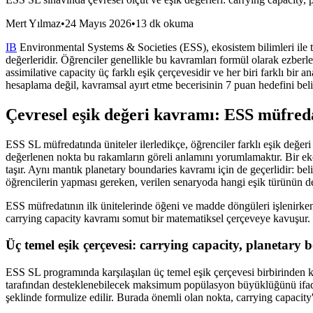
Mert Yılmaz
•
24 Mayıs 2026
•
13 dk okuma
IB
Environmental Systems & Societies (ESS), ekosistem bilimleri ile topl
değerleridir. Öğrenciler genellikle bu kavramları formül olarak ezberl
assimilative capacity üç farklı eşik çerçevesidir ve her biri farklı bi
hesaplama değil, kavramsal ayırt etme becerisinin 7 puan hedefini beli
Çevresel eşik değeri kavramı: ESS müfred
ESS SL müfredatında üniteler ilerledikçe, öğrenciler farklı eşik değeri
değerlenen nokta bu rakamların göreli anlamını yorumlamaktır. Bir ek
taşır. Aynı mantık planetary boundaries kavramı için de geçerlidir: beli
öğrencilerin yapması gereken, verilen senaryoda hangi eşik türünün
ESS müfredatının ilk ünitelerinde öğeni ve madde döngüleri işlenirken, s
carrying capacity kavramı somut bir matematiksel çerçeveye kavuşur. B
Üç temel eşik çerçevesi: carrying capacity, planetary 
ESS SL programında karşılaşılan üç temel eşik çerçevesi birbirinden ka
tarafından desteklenebilecek maksimum popülasyon büyüklüğünü ifade 
şeklinde formulize edilir. Burada önemli olan nokta, carrying capacity'