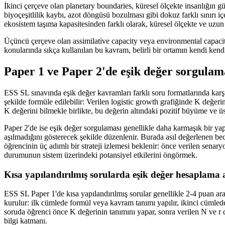
İkinci çerçeve olan planetary boundaries, küresel ölçekte insanlığın 
biyoçeşitlilik kaybı, azot döngüsü bozulması gibi dokuz farklı sınırı 
ekosistem taşıma kapasitesinden farklı olarak, küresel ölçekte ve uzun 
Üçüncü çerçeve olan assimilative capacity veya environmental capacity, b
konularında sıkça kullanılan bu kavram, belirli bir ortamın kendi kendi
Paper 1 ve Paper 2'de eşik değer sorgulama
ESS SL sınavında eşik değer kavramları farklı soru formatlarında karş
şekilde formüle edilebilir: Verilen logistic growth grafiğinde K değer
K değerini bilmekle birlikte, bu değerin altındaki pozitif büyüme ve ü
Paper 2'de ise eşik değer sorgulaması genellikle daha karmaşık bir yapı
aşılmadığını gösterecek şekilde düzenlenir. Burada asıl değerlenen bec
öğrencinin üç adımlı bir strateji izlemesi beklenir: önce verilen senar
durumunun sistem üzerindeki potansiyel etkilerini öngörmek.
Kısa yapılandırılmış sorularda eşik değer hesaplama 
ESS SL Paper 1'de kısa yapılandırılmış sorular genellikle 2-4 puan arası
kurulur: ilk cümlede formül veya kavram tanımı yapılır, ikinci cümlede
soruda öğrenci önce K değerinin tanımını yapar, sonra verilen N ve r 
bilgi katmanı.