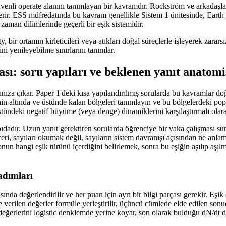
güvenli operate alanını tanımlayan bir kavramdır. Rockström ve arkadaşla
içerir. ESS müfredatında bu kavram genellikle Sistem 1 ünitesinde, Earth 
zaman dilimlerinde geçerli bir eşik sistemidir.
ir ortamın kirleticileri veya atıkları doğal süreçlerle işleyerek zararsız 
ni yenileyebilme sınırlarını tanımlar.
sı: soru yapıları ve beklenen yanıt anatomi
ınıza çıkar. Paper 1'deki kısa yapılandırılmış sorularda bu kavramlar 
inin altında ve üstünde kalan bölgeleri tanımlayın ve bu bölgelerdeki po
stündeki negatif büyüme (veya denge) dinamiklerini karşılaştırmalı olara
dadır. Uzun yanıt gerektiren sorularda öğrenciye bir vaka çalışması sunul
eri, sayıları okumak değil, sayıların sistem davranışı açısından ne anl
yonun hangi eşik türünü içerdiğini belirlemek, sonra bu eşiğin aşılıp aş
adımları
nda değerlendirilir ve her puan için ayrı bir bilgi parçası gerekir. Eşik
 verilen değerler formüle yerleştirilir, üçüncü cümlede elde edilen son
değerlerini logistic denklemde yerine koyar, son olarak bulduğu dN/dt d