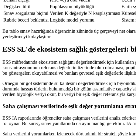
Değişken türü
Popülasyon büyüklüğü
Earth s
Sınav sorgulama biçimi
Verilen K değeriyle N karşılaştırması
Küresel
Rubric beceri beklentisi
Logistic model yorumu
Sistem 
Bu tablo sınav hazırlığında öğrencinin zihninde üç çerçeveyi net olara
yerleştirmeyi kolaylaştırır.
ESS SL'de ekosistem sağlık göstergeleri: bi
ESS müfredatında ekosistem sağlığını değerlendirmek için kullanılan göst
konsantrasyonunun referans değerlerin üzerinde olup olmaması, popülas
bu göstergeleri okuyabilmesi ve bunları çevresel eşik değerlerle ilişkil
Örneğin bir göl sisteminde su kalitesini değerlendirmek için biyoindikatö
durumda hassas türlerin bulunmadığı bir gölün assimilative capacity'si
verilen biyolojik veriyi okur, bu veriyi bir eşik değer referansıyla kar
Saha çalışması verilerinde eşik değer yorumlama strate
ESS IA raporlarında öğrenciler saha çalışması verilerini analiz ederken
rol oynar. Bu süreç, sınav yanıtlarında da aynı mantığı gerektirir. IA 
Saha verilerini yorumlarken izlenecek dört adımlı bir strateji şöyle ku