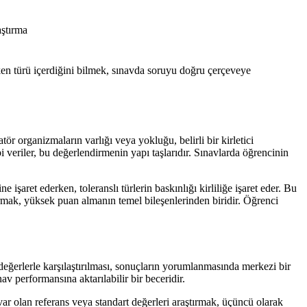
aştırma
şken türü içerdiğini bilmek, sınavda soruyu doğru çerçeveye
ör organizmaların varlığı veya yokluğu, belirli bir kirletici
veriler, bu değerlendirmenin yapı taşlarıdır. Sınavlarda öğrencinin
 işaret ederken, toleranslı türlerin baskınlığı kirliliğe işaret eder. Bu
kurmak, yüksek puan almanın temel bileşenlerinden biridir. Öğrenci
s değerlerle karşılaştırılması, sonuçların yorumlanmasında merkezi bir
v performansına aktarılabilir bir beceridir.
var olan referans veya standart değerleri araştırmak, üçüncü olarak