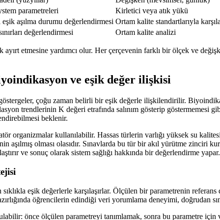
ystem parametreleri
Kirletici veya atık yükü
 eşik aşılma durumu değerlendirmesi
Ortam kalite standartlarıyla karşıl
sınırları değerlendirmesi
Ortam kalite analizi
k ayırt etmesine yardımcı olur. Her çerçevenin farklı bir ölçek ve deği
yoindikasyon ve eşik değer ilişkisi
ergeler, çoğu zaman belirli bir eşik değerle ilişkilendirilir. Biyoindikat
yon trendlerinin K değeri etrafında salınım gösterip göstermemesi gibi 
endirebilmesi beklenir.
r organizmalar kullanılabilir. Hassas türlerin varlığı yüksek su kalitesine
nin aşılmış olması olasıdır. Sınavlarda bu tür bir akıl yürütme zinciri 
şılaştırır ve sonuç olarak sistem sağlığı hakkında bir değerlendirme yapar.
jisi
 sıklıkla eşik değerlerle karşılaşırlar. Ölçülen bir parametrenin referan
hazırlığında öğrencilerin edindiği veri yorumlama deneyimi, doğrudan sına
rulabilir: önce ölçülen parametreyi tanımlamak, sonra bu parametre için 