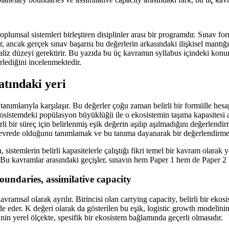
umsal sistemleri birleştiren disiplinler arası bir programdır. Sınav form
er, ancak gerçek sınav başarısı bu değerlerin arkasındaki ilişkisel mantı
r analiz düzeyi gerektirir. Bu yazıda bu üç kavramın syllabus içindeki ko
rlediğini incelenmektedir.
atındaki yeri
 tanımlarıyla karşılaşır. Bu değerler çoğu zaman belirli bir formülle hes
osistemdeki popülasyon büyüklüğü ile o ekosistemin taşıma kapasitesi a
rli bir süreç için belirlenmiş eşik değerin aşılıp aşılmadığını değerlendi
 devrede olduğunu tanımlamak ve bu tanıma dayanarak bir değerlendirm
istemlerin belirli kapasitelerle çalıştığı fikri temel bir kavram olarak ye
u kavramlar arasındaki geçişler, sınavın hem Paper 1 hem de Paper 2 bö
boundaries, assimilative capacity
vramsal olarak ayrılır. Birincisi olan carrying capacity, belirli bir eko
eder. K değeri olarak da gösterilen bu eşik, logistic growth modelini
nin yerel ölçekte, spesifik bir ekosistem bağlamında geçerli olmasıdır.