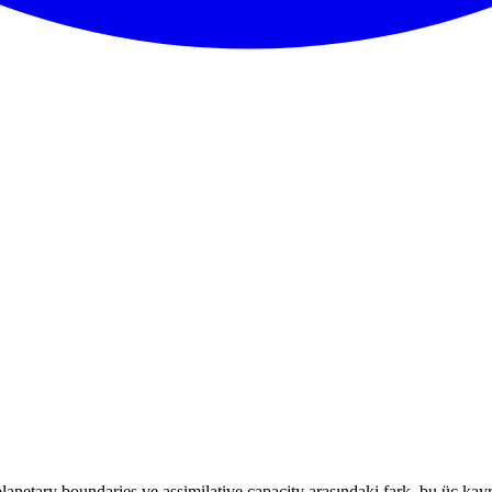
 planetary boundaries ve assimilative capacity arasındaki fark, bu üç k