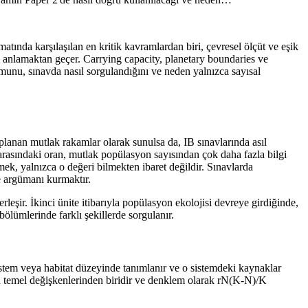
atında karşılaşılan en kritik kavramlardan biri, çevresel ölçüt ve eşik
ğı anlamaktan geçer. Carrying capacity, planetary boundaries ve
numunu, sınavda nasıl sorgulandığını ve neden yalnızca sayısal
aplanan mutlak rakamlar olarak sunulsa da, IB sınavlarında asıl
rasındaki oran, mutlak popülasyon sayısından çok daha fazla bilgi
rmek, yalnızca o değeri bilmekten ibaret değildir. Sınavlarda
e argümanı kurmaktır.
rleşir. İkinci ünite itibarıyla popülasyon ekolojisi devreye girdiğinde,
lümlerinde farklı şekillerde sorgulanır.
sistem veya habitat düzeyinde tanımlanır ve o sistemdeki kaynaklar
n temel değişkenlerinden biridir ve denklem olarak rN(K-N)/K