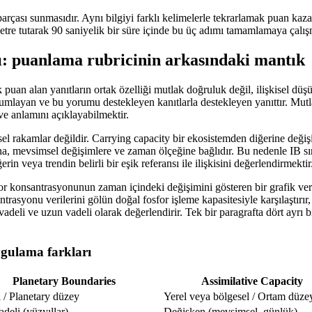
arçası sunmasıdır. Aynı bilgiyi farklı kelimelerle tekrarlamak puan kaza
etre tutarak 90 saniyelik bir süre içinde bu üç adımı tamamlamaya çalışm
ı: puanlama rubricinin arkasındaki mantık
 puan alan yanıtların ortak özelliği mutlak doğruluk değil, ilişkisel düşü
rumlayan ve bu yorumu destekleyen kanıtlarla destekleyen yanıttır. Mutl
ve anlamını açıklayabilmektir.
l rakamlar değildir. Carrying capacity bir ekosistemden diğerine değişir
rına, mevsimsel değişimlere ve zaman ölçeğine bağlıdır. Bu nedenle IB s
in veya trendin belirli bir eşik referansı ile ilişkisini değerlendirmektir
 konsantrasyonunun zaman içindeki değişimini gösteren bir grafik verileb
ntrasyonu verilerini gölün doğal fosfor işleme kapasitesiyle karşılaştırı
deli ve uzun vadeli olarak değerlendirir. Tek bir paragrafta dört ayrı bil
uygulama farkları
Planetary Boundaries
Assimilative Capacity
 / Planetary düzey
Yerel veya bölgesel / Ortam düze
deli (yüzyıllar)
Değişken (mevsimsel, günlük)