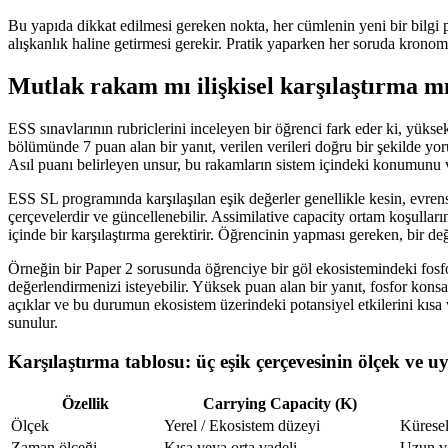
Bu yapıda dikkat edilmesi gereken nokta, her cümlenin yeni bir bilgi p
alışkanlık haline getirmesi gerekir. Pratik yaparken her soruda kronom
Mutlak rakam mı ilişkisel karşılaştırma m
ESS sınavlarının rubriclerini inceleyen bir öğrenci fark eder ki, yüksek
bölümünde 7 puan alan bir yanıt, verilen verileri doğru bir şekilde yo
Asıl puanı belirleyen unsur, bu rakamların sistem içindeki konumunu 
ESS SL programında karşılaşılan eşik değerler genellikle kesin, evrense
çerçevelerdir ve güncellenebilir. Assimilative capacity ortam koşulla
içinde bir karşılaştırma gerektirir. Öğrencinin yapması gereken, bir değer
Örneğin bir Paper 2 sorusunda öğrenciye bir göl ekosistemindeki fosfor
değerlendirmenizi isteyebilir. Yüksek puan alan bir yanıt, fosfor konsa
açıklar ve bu durumun ekosistem üzerindeki potansiyel etkilerini kısa va
sunulur.
Karşılaştırma tablosu: üç eşik çerçevesinin ölçek ve 
Özellik
Carrying Capacity (K)
Ölçek
Yerel / Ekosistem düzeyi
Küresel
Zaman ölçeği
Kısa veya orta vadeli
Uzun va