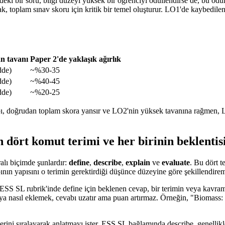
deki bir soru, bilgi düzeyi yüksek bir öğrenciyi ödüllendirse de, bu ödü
, toplam sınav skoru için kritik bir temel oluşturur. LO1'de kaybedile
n tavanı
Paper 2'de yaklaşık ağırlık
dde)
~%30-35
dde)
~%40-45
dde)
~%20-25
bı, doğrudan toplam skora yansır ve LO2'nin yüksek tavanına rağmen, 
 dört komut terimi ve her birinin beklentis
alı biçimde şunlardır:
define
,
describe
,
explain
ve
evaluate
. Bu dört t
bının yapısını o terimin gerektirdiği düşünce düzeyine göre şekillendire
ESS SL rubrik'inde define için beklenen cevap, bir terimin veya kavra
 nasıl eklemek, cevabı uzatır ama puan artırmaz. Örneğin, "Biomass: bir
erini sıralayarak anlatmayı ister. ESS SL bağlamında describe, genelli