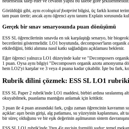
nedensellik talep eder ve cevabın yapısı bu talebe göre şekillenmelidir
Görüldüğü gibi, aynı
ecological footprint
bilgisi, üç farklı komut teri
tam puan üretir; ancak aynı öğrenci aynı tanımı Explain sorusunda kull
Gerçek bir sınav senaryosunda puan dönüşümü
ESS SL öğrencilerinin sınavda en sık karşılaştığı senaryo, bir bioge
becerilerini göstermelidir. LO1 boyutunda, decomposer'ların organik 
etkilediğini, bitki alımına nasıl katkı sağladığını açıklaması beklenir.
Eğer öğrenci yalnızca LO1 düzeyinde kalır ve "Decomposers organik
1 puan. Oysa aynı bilgiyi "Decomposers organik azotu amonyuma dönü
hem LO2'yi karşılar ve 3 veya 4 puana kadar çıkabilir. İşte bu fark,
Rubrik dilini çözmek: ESS SL LO1 rubrikind
ESS SL Paper 2 rubrik'inde LO1 maddesi, birbiri ardına sıralanmış alt baş
okuyabilmek, puanlama mantığını anlamak için kritiktir.
3 puan ile 4 puan arasındaki fark, çoğu zaman öğrencinin kavramın sın
açıklar: aşırı besin girişi, alg patlaması, su yüzeyinin kaplanması, a
bir süreç olduğunu ve bir eşik değerinin aşılmasının sistem davranışını
ESS SL LO1 rubrik'inde 3'ten 4'e geçişin formülü şudur: temel mekani