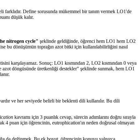
nsiyeli farklıdır. Define sorusunda mükemmel bir tanım vermek LO1'de
puanı düşük kalır.
the nitrogen cycle"
şeklinde geldiğinde, öğrenci hem LO1 hem LO2
bu dönüşümün toprağın azot bitki için kullanılabilirliğini nasıl
ntisini karşılayamaz. Sonuç: LO1 kısmından 2, LO2 kısmından 0 veya
ce azot döngüsünde üretkenliği destekler" şeklinde sunmak, hem LO1
anır.
dır ve her seviyede belirli bir beklenti dili kullanılır. Bu dili
ication
kavramı için 3 puanlık cevap, sürecin adımlarını doğru sırayla
ncak 4 puan için öğrencinin, eutrophication'ın neden doğrusal olmayan
ılığa da değinmek. Bu ek boyut, öğrencinin konuyu yalnızca