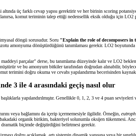
.
mi altında üç farklı cevap yapısı gerektirir ve her birinin scoring pota
anırsa, komut teriminin talep ettiği nedensellik eksik olduğu için LO2 
okimyasal döngü sorusudur. Soru
"Explain the role of decomposers in 
azotu amonyuma dönüştürdüğünü tanımlaması gerekir. LO2 boyutunda ise 
 maddeyi parçalar" derse, bu tanımlama düzeyinde kalır ve LO2 bekle
ştürür ve bu amonyum bitkiler tarafından doğrudan alınabilir, böyle
 komut terimini doğru okuma ve cevabı yapılandırma becerisinden kaynakl
e 3 ile 4 arasındaki geçiş nasıl olur
lıklarla yapılandırılmıştır. Genellikle 0, 1, 2, 3 ve 4 puan seviyeleri var
ırını veya bağlamını da içerip içermemesiyle ilgilidir. Örneğin,
eutroph
lt tabakadaki organik birikim, bakteriyel solunumla oksijen tükenmesi. A
 dramatik biçimde değiştirdiğini belirtmesi gerekir.
zmayı doğru açıklamak, artı sistemin dinamik yapısına veya bir sınırl