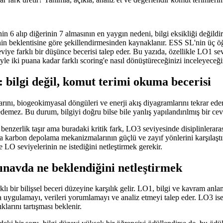
6 alıp diğerinin 7 almasının en yaygın nedeni, bilgi eksikliği değildir. 
in beklentisine göre şekillendirmesinden kaynaklanır. ESS SL'nin üç 
viye farklı bir düşünce becerisi talep eder. Bu yazıda, özellikle LO1 se
iyle iki puana kadar farklı scoring'e nasıl dönüştüreceğinizi inceleyeceği
: bilgi değil, komut terimi okuma becerisi
rını, biogeokimyasal döngüleri ve enerji akış diyagramlarını tekrar ede
edemez. Bu durum, bilgiyi doğru bilse bile yanlış yapılandırılmış bir ceva
benzerlik taşır ama buradaki kritik fark, LO3 seviyesinde disiplinlera
nda karbon depolama mekanizmalarının güçlü ve zayıf yönlerini karşılaş
LO seviyelerinin ne istediğini netleştirmek gerekir.
ınavda ne beklendiğini netleştirmek
klı bir bilişsel beceri düzeyine karşılık gelir. LO1, bilgi ve kavram a
uygulamayı, verileri yorumlamayı ve analiz etmeyi talep eder. LO3 ise 
klarını tartışması beklenir.