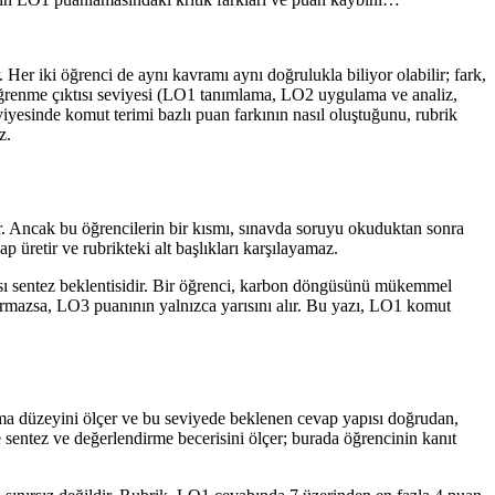
Her iki öğrenci de aynı kavramı aynı doğrulukla biliyor olabilir; fark,
öğrenme çıktısı seviyesi (LO1 tanımlama, LO2 uygulama ve analiz,
viyesinde komut terimi bazlı puan farkının nasıl oluştuğunu, rubrik
z.
r. Ancak bu öğrencilerin bir kısmı, sınavda soruyu okuduktan sonra
p üretir ve rubrikteki alt başlıkları karşılayamaz.
rası sentez beklentisidir. Bir öğrenci, karbon döngüsünü mükemmel
tırmazsa, LO3 puanının yalnızca yarısını alır. Bu yazı, LO1 komut
nlama düzeyini ölçer ve bu seviyede beklenen cevap yapısı doğrudan,
sentez ve değerlendirme becerisini ölçer; burada öğrencinin kanıt