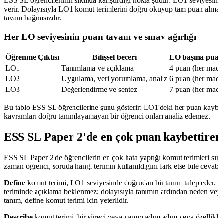
ESS SL öğrencilerinin sıklıkla karıştırdığı nokta şudur: LO1 seviyesin
verir. Dolayısıyla LO1 komut terimlerini doğru okuyup tam puan almak
tavanı bağımsızdır.
Her LO seviyesinin puan tavanı ve sınav ağırlığı
Öğrenme Çıktısı
Bilişsel beceri
LO başına pua
LO1
Tanımlama ve açıklama
4 puan (her ma
LO2
Uygulama, veri yorumlama, analiz
6 puan (her ma
LO3
Değerlendirme ve sentez
7 puan (her ma
Bu tablo ESS SL öğrencilerine şunu gösterir: LO1'deki her puan kay
kavramları doğru tanımlayamayan bir öğrenci onları analiz edemez.
ESS SL Paper 2'de en çok puan kaybettiren
ESS SL Paper 2'de öğrencilerin en çok hata yaptığı komut terimleri sır
zaman öğrenci, soruda hangi terimin kullanıldığını fark etse bile ceva
Define
komut terimi, LO1 seviyesinde doğrudan bir tanım talep eder. 
teriminde açıklama beklenmez; dolayısıyla tanımın ardından neden veya
tanım, define komut terimi için yeterlidir.
Describe
komut terimi, bir süreci veya yapıyı adım adım veya özellikl