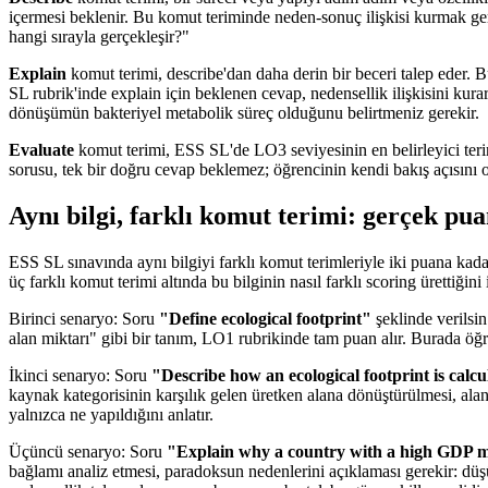
içermesi beklenir. Bu komut teriminde neden-sonuç ilişkisi kurmak ger
hangi sırayla gerçekleşir?"
Explain
komut terimi, describe'dan daha derin bir beceri talep eder.
SL rubrik'inde explain için beklenen cevap, nedensellik ilişkisini kur
dönüşümün bakteriyel metabolik süreç olduğunu belirtmeniz gerekir.
Evaluate
komut terimi, ESS SL'de LO3 seviyesinin en belirleyici terimi
sorusu, tek bir doğru cevap beklemez; öğrencinin kendi bakış açısını o
Aynı bilgi, farklı komut terimi: gerçek pu
ESS SL sınavında aynı bilgiyi farklı komut terimleriyle iki puana ka
üç farklı komut terimi altında bu bilginin nasıl farklı scoring ürettiğini
Birinci senaryo: Soru
"Define ecological footprint"
şeklinde verilsi
alan miktarı" gibi bir tanım, LO1 rubrikinde tam puan alır. Burada öğ
İkinci senaryo: Soru
"Describe how an ecological footprint is calc
kaynak kategorisinin karşılık gelen üretken alana dönüştürülmesi, ala
yalnızca ne yapıldığını anlatır.
Üçüncü senaryo: Soru
"Explain why a country with a high GDP migh
bağlamı analiz etmesi, paradoksun nedenlerini açıklaması gerekir: düş