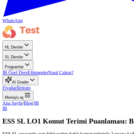
WhatsApp
HL Dersler
SL Dersler
Programlar
IB Özel Ders
Eğitmenler
Nasıl Çalışır?
AI Grader
Fiyatlar
İletişim
Menüyü aç
Ana Sayfa
/
Blog
/
IB
IB
ESS SL LO1 Komut Terimi Puanlaması: Bilg
ESS SL sınavında aynı bilgi neden farklı komut terimiyle 2 puana kada