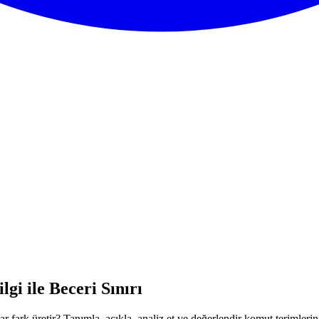
i ile Beceri Sınırı
r fark üretir? Tanımla, açıkla, analiz et ve değerlendir komut terimle