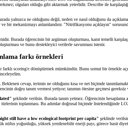
ekmez; olguları olduğu gibi aktarmak yeterlidir. Describe ile karşılaştı
 Burada yalnızca ne olduğunu değil, neden ve nasıl olduğunu da açıklam
ar ve bir mekanizmayı anlamlandırır. "Nitrifikasyonu açıklayın" sorusun
dir. Burada öğrencinin bir argüman oluşturması, kanıt temelli karşılaştı
luşturması ve bunu destekleyici verilerle savunması istenir.
anlama farkı örnekleri
dar farklı scoring'e dönüştürmek mümkündür. Bunu somut bir örnekle aç
 inceleyelim.
n. Beklenen cevap, terimin ne olduğunu kısa ve net biçimde tanımlamakt
rencinin doğru tanım vermesi yetiyor; tanımın ötesine geçmesi gereksiz
ulated"
şeklinde verilsin. Burada tanım yetmez. Öğrencinin hesaplama adı
n türlerinin toplanması. Bu adımlar doğrusal biçimde listelendiğinde LO
t still have a low ecological footprint per capita"
şeklinde verils
ük nüfus yoğunluğu, yüksek yenilenebilir enerji payı, görece basit diye