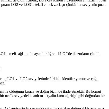
l sınırsız değildir. Rubrik, LO1 cevabında 7 üzerinden en fazla 4 puan
n puanı LO2 ve LO3'te telafi etmek zorlaşır çünkü her seviyenin puan
LO1 temeli sağlam olmayan bir öğrenci LO2'de de zorlanır çünkü
i
erim, LO1 ve LO2 seviyelerinde farklı beklentiler yaratır ve çoğu
mez.
mın ne olduğunu kısaca ve doğru biçimde ifade etmektir. Bu komut
 trofik seviyedeki canlı materyalin kuru ağırlığı" gibi doğrudan bir
kle LO2 seviyesinde karşımıza çıkar ve cevabın doğrusal bir açıklama