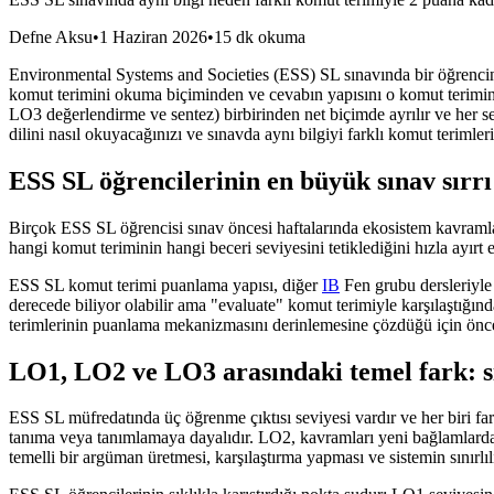
Defne Aksu
•
1 Haziran 2026
•
15 dk okuma
Environmental Systems and Societies (ESS) SL sınavında bir öğrencinin 
komut terimini okuma biçiminden ve cevabın yapısını o komut terimin
LO3 değerlendirme ve sentez) birbirinden net biçimde ayrılır ve her se
dilini nasıl okuyacağınızı ve sınavda aynı bilgiyi farklı komut terimler
ESS SL öğrencilerinin en büyük sınav sırrı
Birçok ESS SL öğrencisi sınav öncesi haftalarında ekosistem kavramla
hangi komut teriminin hangi beceri seviyesini tetiklediğini hızla ayırt 
ESS SL komut terimi puanlama yapısı, diğer
IB
Fen grubu dersleriyle 
derecede biliyor olabilir ama "evaluate" komut terimiyle karşılaştığı
terimlerinin puanlama mekanizmasını derinlemesine çözdüğü için önce 
LO1, LO2 ve LO3 arasındaki temel fark: s
ESS SL müfredatında üç öğrenme çıktısı seviyesi vardır ve her biri far
tanıma veya tanımlamaya dayalıdır. LO2, kavramları yeni bağlamlarda 
temelli bir argüman üretmesi, karşılaştırma yapması ve sistemin sınırlılı