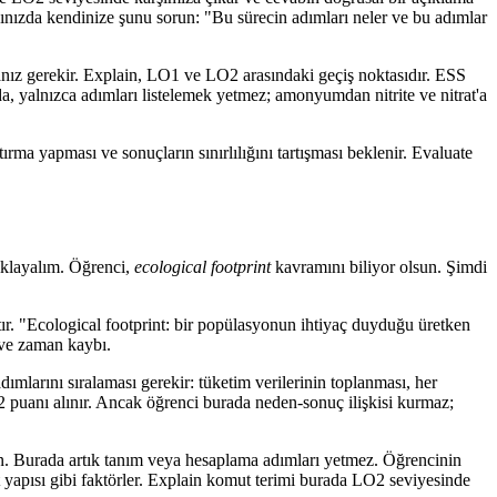
ğınızda kendinize şunu sorun: "Bu sürecin adımları neler ve bu adımlar
anız gerekir. Explain, LO1 ve LO2 arasındaki geçiş noktasıdır. ESS
da, yalnızca adımları listelemek yetmez; amonyumdan nitrite ve nitrat'a
rma yapması ve sonuçların sınırlılığını tartışması beklenir. Evaluate
ıklayalım. Öğrenci,
ecological footprint
kavramını biliyor olsun. Şimdi
ır. "Ecological footprint: bir popülasyonun ihtiyaç duyduğu üretken
 ve zaman kaybı.
mlarını sıralaması gerekir: tüketim verilerinin toplanması, her
2 puanı alınır. Ancak öğrenci burada neden-sonuç ilişkisi kurmaz;
in. Burada artık tanım veya hesaplama adımları yetmez. Öğrencinin
t yapısı gibi faktörler. Explain komut terimi burada LO2 seviyesinde