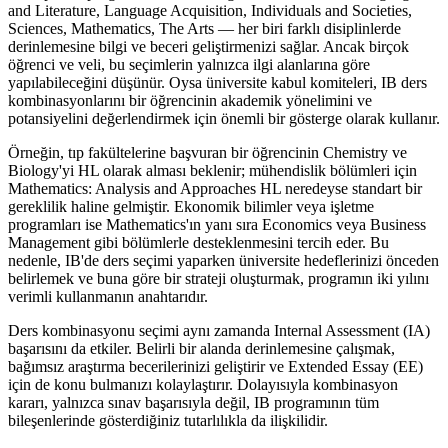
and Literature, Language Acquisition, Individuals and Societies,
Sciences, Mathematics, The Arts — her biri farklı disiplinlerde
derinlemesine bilgi ve beceri geliştirmenizi sağlar. Ancak birçok
öğrenci ve veli, bu seçimlerin yalnızca ilgi alanlarına göre
yapılabileceğini düşünür. Oysa üniversite kabul komiteleri, IB ders
kombinasyonlarını bir öğrencinin akademik yönelimini ve
potansiyelini değerlendirmek için önemli bir gösterge olarak kullanır.
Örneğin, tıp fakültelerine başvuran bir öğrencinin Chemistry ve
Biology'yi HL olarak alması beklenir; mühendislik bölümleri için
Mathematics: Analysis and Approaches HL neredeyse standart bir
gereklilik haline gelmiştir. Ekonomik bilimler veya işletme
programları ise Mathematics'ın yanı sıra Economics veya Business
Management gibi bölümlerle desteklenmesini tercih eder. Bu
nedenle, IB'de ders seçimi yaparken üniversite hedeflerinizi önceden
belirlemek ve buna göre bir strateji oluşturmak, programın iki yılını
verimli kullanmanın anahtarıdır.
Ders kombinasyonu seçimi aynı zamanda Internal Assessment (IA)
başarısını da etkiler. Belirli bir alanda derinlemesine çalışmak,
bağımsız araştırma becerilerinizi geliştirir ve Extended Essay (EE)
için de konu bulmanızı kolaylaştırır. Dolayısıyla kombinasyon
kararı, yalnızca sınav başarısıyla değil, IB programının tüm
bileşenlerinde gösterdiğiniz tutarlılıkla da ilişkilidir.