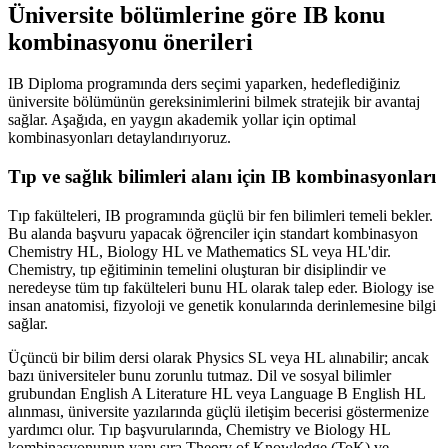
Üniversite bölümlerine göre IB konu
kombinasyonu önerileri
IB Diploma programında ders seçimi yaparken, hedeflediğiniz
üniversite bölümünün gereksinimlerini bilmek stratejik bir avantaj
sağlar. Aşağıda, en yaygın akademik yollar için optimal
kombinasyonları detaylandırıyoruz.
Tıp ve sağlık bilimleri alanı için IB kombinasyonları
Tıp fakülteleri, IB programında güçlü bir fen bilimleri temeli bekler.
Bu alanda başvuru yapacak öğrenciler için standart kombinasyon
Chemistry HL, Biology HL ve Mathematics SL veya HL'dir.
Chemistry, tıp eğitiminin temelini oluşturan bir disiplindir ve
neredeyse tüm tıp fakülteleri bunu HL olarak talep eder. Biology ise
insan anatomisi, fizyoloji ve genetik konularında derinlemesine bilgi
sağlar.
Üçüncü bir bilim dersi olarak Physics SL veya HL alınabilir; ancak
bazı üniversiteler bunu zorunlu tutmaz. Dil ve sosyal bilimler
grubundan English A Literature HL veya Language B English HL
alınması, üniversite yazılarında güçlü iletişim becerisi göstermenize
yardımcı olur. Tıp başvurularında, Chemistry ve Biology HL
kombinasyonunun yanı sıra Theory of Knowledge (ToK) ve