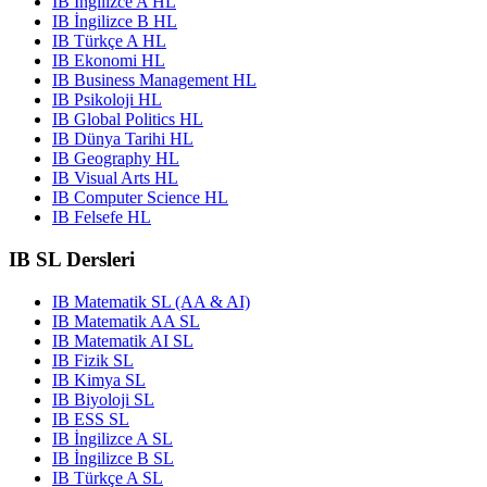
IB İngilizce A HL
IB İngilizce B HL
IB Türkçe A HL
IB Ekonomi HL
IB Business Management HL
IB Psikoloji HL
IB Global Politics HL
IB Dünya Tarihi HL
IB Geography HL
IB Visual Arts HL
IB Computer Science HL
IB Felsefe HL
IB SL Dersleri
IB Matematik SL (AA & AI)
IB Matematik AA SL
IB Matematik AI SL
IB Fizik SL
IB Kimya SL
IB Biyoloji SL
IB ESS SL
IB İngilizce A SL
IB İngilizce B SL
IB Türkçe A SL