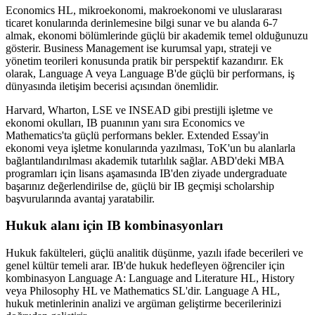
Economics HL, mikroekonomi, makroekonomi ve uluslararası
ticaret konularında derinlemesine bilgi sunar ve bu alanda 6-7
almak, ekonomi bölümlerinde güçlü bir akademik temel olduğunuzu
gösterir. Business Management ise kurumsal yapı, strateji ve
yönetim teorileri konusunda pratik bir perspektif kazandırır. Ek
olarak, Language A veya Language B'de güçlü bir performans, iş
dünyasında iletişim becerisi açısından önemlidir.
Harvard, Wharton, LSE ve INSEAD gibi prestijli işletme ve
ekonomi okulları, IB puanının yanı sıra Economics ve
Mathematics'ta güçlü performans bekler. Extended Essay'in
ekonomi veya işletme konularında yazılması, ToK'un bu alanlarla
bağlantılandırılması akademik tutarlılık sağlar. ABD'deki MBA
programları için lisans aşamasında IB'den ziyade undergraduate
başarınız değerlendirilse de, güçlü bir IB geçmişi scholarship
başvurularında avantaj yaratabilir.
Hukuk alanı için IB kombinasyonları
Hukuk fakülteleri, güçlü analitik düşünme, yazılı ifade becerileri ve
genel kültür temeli arar. IB'de hukuk hedefleyen öğrenciler için
kombinasyon Language A: Language and Literature HL, History
veya Philosophy HL ve Mathematics SL'dir. Language A HL,
hukuk metinlerinin analizi ve argüman geliştirme becerilerinizi