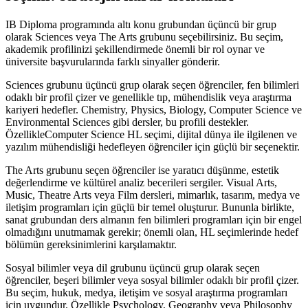
IB Diploma programında altı konu grubundan üçüncü bir grup
olarak Sciences veya The Arts grubunu seçebilirsiniz. Bu seçim,
akademik profilinizi şekillendirmede önemli bir rol oynar ve
üniversite başvurularında farklı sinyaller gönderir.
Sciences grubunu üçüncü grup olarak seçen öğrenciler, fen bilimleri
odaklı bir profil çizer ve genellikle tıp, mühendislik veya araştırma
kariyeri hedefler. Chemistry, Physics, Biology, Computer Science ve
Environmental Sciences gibi dersler, bu profili destekler.
ÖzellikleComputer Science HL seçimi, dijital dünya ile ilgilenen ve
yazılım mühendisliği hedefleyen öğrenciler için güçlü bir seçenektir.
The Arts grubunu seçen öğrenciler ise yaratıcı düşünme, estetik
değerlendirme ve kültürel analiz becerileri sergiler. Visual Arts,
Music, Theatre Arts veya Film dersleri, mimarlık, tasarım, medya ve
iletişim programları için güçlü bir temel oluşturur. Bununla birlikte,
sanat grubundan ders almanın fen bilimleri programları için bir engel
olmadığını unutmamak gerekir; önemli olan, HL seçimlerinde hedef
bölümün gereksinimlerini karşılamaktır.
Sosyal bilimler veya dil grubunu üçüncü grup olarak seçen
öğrenciler, beşeri bilimler veya sosyal bilimler odaklı bir profil çizer.
Bu seçim, hukuk, medya, iletişim ve sosyal araştırma programları
için uygundur. Özellikle Psychology, Geography veya Philosophy