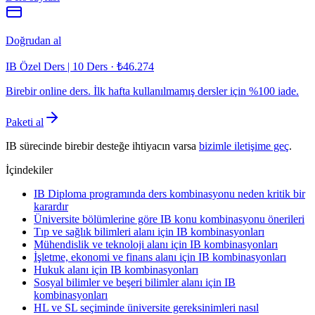
Doğrudan al
IB Özel Ders | 10 Ders
·
₺46.274
Birebir online ders. İlk hafta kullanılmamış dersler için %100 iade.
Paketi al
IB sürecinde birebir desteğe ihtiyacın varsa
bizimle iletişime geç
.
İçindekiler
IB Diploma programında ders kombinasyonu neden kritik bir
karardır
Üniversite bölümlerine göre IB konu kombinasyonu önerileri
Tıp ve sağlık bilimleri alanı için IB kombinasyonları
Mühendislik ve teknoloji alanı için IB kombinasyonları
İşletme, ekonomi ve finans alanı için IB kombinasyonları
Hukuk alanı için IB kombinasyonları
Sosyal bilimler ve beşeri bilimler alanı için IB
kombinasyonları
HL ve SL seçiminde üniversite gereksinimleri nasıl