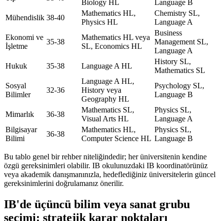
Biology HL
Language B
Mathematics HL,
Chemistry SL,
Mühendislik
38-40
Physics HL
Language A
Business
Ekonomi ve
Mathematics HL veya
35-38
Management SL,
İşletme
SL, Economics HL
Language A
History SL,
Hukuk
35-38
Language A HL
Mathematics SL
Language A HL,
Sosyal
Psychology SL,
32-36
History veya
Bilimler
Language B
Geography HL
Mathematics SL,
Physics SL,
Mimarlık
36-38
Visual Arts HL
Language A
Bilgisayar
Mathematics HL,
Physics SL,
36-38
Bilimi
Computer Science HL
Language B
Bu tablo genel bir rehber niteliğindedir; her üniversitenin kendine
özgü gereksinimleri olabilir. IB okulunuzdaki IB koordinatörünüz
veya akademik danışmanınızla, hedeflediğiniz üniversitelerin güncel
gereksinimlerini doğrulamanız önerilir.
IB'de üçüncü bilim veya sanat grubu
seçimi: stratejik karar noktaları