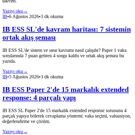
takvim.
Yazıyı oku
→
IB
•
6 Ağustos 2026
•
3 dk okuma
IB ESS SL'de kavram haritası: 7 sistemin
ortak akış şeması
IB ESS SL'de sistem ve sınır kavramı nasıl çalışılır? Paper 1 vaka
sorularında 7 puan getiren 4 sorgu kalıbı ve ortak akış şeması bu
yazıda.
Yazıyı oku
→
IB
•
5 Ağustos 2026
•
3 dk okuma
IB ESS Paper 2'de 15 markalık extended
response: 4 parçalı yapı
IB ESS SL Paper 2'de 15 markalık extended response sorusunu 4
parçalı yapıya bölerek cevaplama yöntemi: vaka seçimi, valuasiyon,
değerlendirme ve çözüm.
Yazıyı oku
→