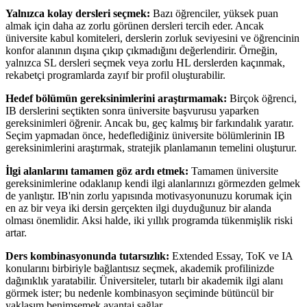
Yalnızca kolay dersleri seçmek:
Bazı öğrenciler, yüksek puan
almak için daha az zorlu görünen dersleri tercih eder. Ancak
üniversite kabul komiteleri, derslerin zorluk seviyesini ve öğrencinin
konfor alanının dışına çıkıp çıkmadığını değerlendirir. Örneğin,
yalnızca SL dersleri seçmek veya zorlu HL derslerden kaçınmak,
rekabetçi programlarda zayıf bir profil oluşturabilir.
Hedef bölümün gereksinimlerini araştırmamak:
Birçok öğrenci,
IB derslerini seçtikten sonra üniversite başvurusu yaparken
gereksinimleri öğrenir. Ancak bu, geç kalmış bir farkındalık yaratır.
Seçim yapmadan önce, hedeflediğiniz üniversite bölümlerinin IB
gereksinimlerini araştırmak, stratejik planlamanın temelini oluşturur.
İlgi alanlarını tamamen göz ardı etmek:
Tamamen üniversite
gereksinimlerine odaklanıp kendi ilgi alanlarınızı görmezden gelmek
de yanlıştır. IB'nin zorlu yapısında motivasyonunuzu korumak için
en az bir veya iki dersin gerçekten ilgi duyduğunuz bir alanda
olması önemlidir. Aksi halde, iki yıllık programda tükenmişlik riski
artar.
Ders kombinasyonunda tutarsızlık:
Extended Essay, ToK ve IA
konularını birbiriyle bağlantısız seçmek, akademik profilinizde
dağınıklık yaratabilir. Üniversiteler, tutarlı bir akademik ilgi alanı
görmek ister; bu nedenle kombinasyon seçiminde bütüncül bir
yaklaşım benimsemek avantaj sağlar.