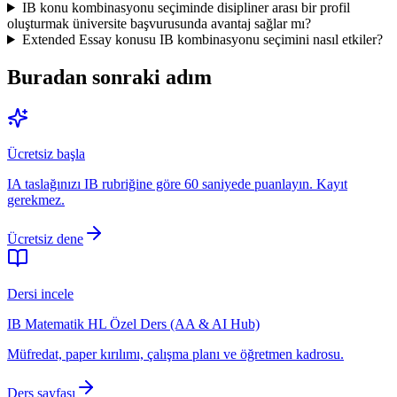
IB konu kombinasyonu seçiminde disipliner arası bir profil
oluşturmak üniversite başvurusunda avantaj sağlar mı?
Extended Essay konusu IB kombinasyonu seçimini nasıl etkiler?
Buradan sonraki adım
Ücretsiz başla
IA taslağınızı IB rubriğine göre 60 saniyede puanlayın. Kayıt
gerekmez.
Ücretsiz dene
Dersi incele
IB Matematik HL Özel Ders (AA & AI Hub)
Müfredat, paper kırılımı, çalışma planı ve öğretmen kadrosu.
Ders sayfası