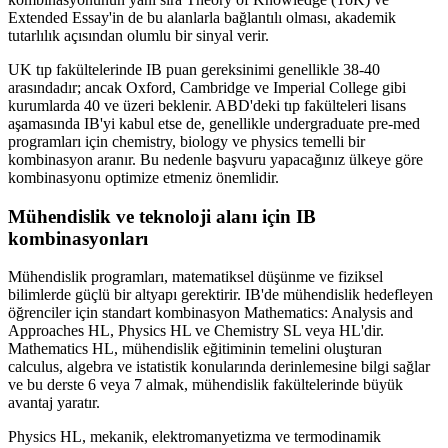
Extended Essay'in de bu alanlarla bağlantılı olması, akademik
tutarlılık açısından olumlu bir sinyal verir.
UK tıp fakültelerinde IB puan gereksinimi genellikle 38-40
arasındadır; ancak Oxford, Cambridge ve Imperial College gibi
kurumlarda 40 ve üzeri beklenir. ABD'deki tıp fakülteleri lisans
aşamasında IB'yi kabul etse de, genellikle undergraduate pre-med
programları için chemistry, biology ve physics temelli bir
kombinasyon aranır. Bu nedenle başvuru yapacağınız ülkeye göre
kombinasyonu optimize etmeniz önemlidir.
Mühendislik ve teknoloji alanı için IB
kombinasyonları
Mühendislik programları, matematiksel düşünme ve fiziksel
bilimlerde güçlü bir altyapı gerektirir. IB'de mühendislik hedefleyen
öğrenciler için standart kombinasyon Mathematics: Analysis and
Approaches HL, Physics HL ve Chemistry SL veya HL'dir.
Mathematics HL, mühendislik eğitiminin temelini oluşturan
calculus, algebra ve istatistik konularında derinlemesine bilgi sağlar
ve bu derste 6 veya 7 almak, mühendislik fakültelerinde büyük
avantaj yaratır.
Physics HL, mekanik, elektromanyetizma ve termodinamik