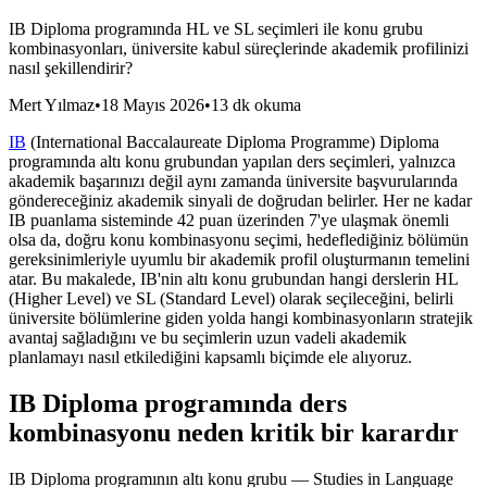
IB Diploma programında HL ve SL seçimleri ile konu grubu
kombinasyonları, üniversite kabul süreçlerinde akademik profilinizi
nasıl şekillendirir?
Mert Yılmaz
•
18 Mayıs 2026
•
13 dk okuma
IB
(International Baccalaureate Diploma Programme) Diploma
programında altı konu grubundan yapılan ders seçimleri, yalnızca
akademik başarınızı değil aynı zamanda üniversite başvurularında
göndereceğiniz akademik sinyali de doğrudan belirler. Her ne kadar
IB puanlama sisteminde 42 puan üzerinden 7'ye ulaşmak önemli
olsa da, doğru konu kombinasyonu seçimi, hedeflediğiniz bölümün
gereksinimleriyle uyumlu bir akademik profil oluşturmanın temelini
atar. Bu makalede, IB'nin altı konu grubundan hangi derslerin HL
(Higher Level) ve SL (Standard Level) olarak seçileceğini, belirli
üniversite bölümlerine giden yolda hangi kombinasyonların stratejik
avantaj sağladığını ve bu seçimlerin uzun vadeli akademik
planlamayı nasıl etkilediğini kapsamlı biçimde ele alıyoruz.
IB Diploma programında ders
kombinasyonu neden kritik bir karardır
IB Diploma programının altı konu grubu — Studies in Language