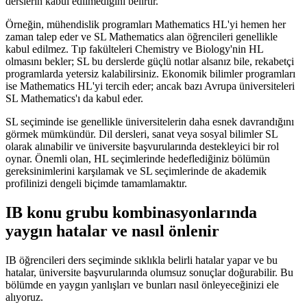
derslerin kabul edilmediğini belirtir.
Örneğin, mühendislik programları Mathematics HL'yi hemen her
zaman talep eder ve SL Mathematics alan öğrencileri genellikle
kabul edilmez. Tıp fakülteleri Chemistry ve Biology'nin HL
olmasını bekler; SL bu derslerde güçlü notlar alsanız bile, rekabetçi
programlarda yetersiz kalabilirsiniz. Ekonomik bilimler programları
ise Mathematics HL'yi tercih eder; ancak bazı Avrupa üniversiteleri
SL Mathematics'ı da kabul eder.
SL seçiminde ise genellikle üniversitelerin daha esnek davrandığını
görmek mümkündür. Dil dersleri, sanat veya sosyal bilimler SL
olarak alınabilir ve üniversite başvurularında destekleyici bir rol
oynar. Önemli olan, HL seçimlerinde hedeflediğiniz bölümün
gereksinimlerini karşılamak ve SL seçimlerinde de akademik
profilinizi dengeli biçimde tamamlamaktır.
IB konu grubu kombinasyonlarında
yaygın hatalar ve nasıl önlenir
IB öğrencileri ders seçiminde sıklıkla belirli hatalar yapar ve bu
hatalar, üniversite başvurularında olumsuz sonuçlar doğurabilir. Bu
bölümde en yaygın yanlışları ve bunları nasıl önleyeceğinizi ele
alıyoruz.