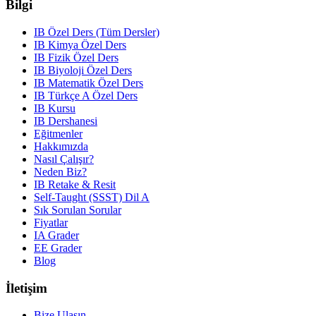
Bilgi
IB Özel Ders (Tüm Dersler)
IB Kimya Özel Ders
IB Fizik Özel Ders
IB Biyoloji Özel Ders
IB Matematik Özel Ders
IB Türkçe A Özel Ders
IB Kursu
IB Dershanesi
Eğitmenler
Hakkımızda
Nasıl Çalışır?
Neden Biz?
IB Retake & Resit
Self-Taught (SSST) Dil A
Sık Sorulan Sorular
Fiyatlar
IA Grader
EE Grader
Blog
İletişim
Bize Ulaşın