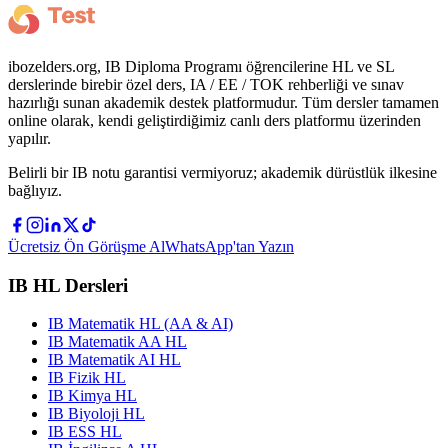
ibozelders.org, IB Diploma Programı öğrencilerine HL ve SL
derslerinde birebir özel ders, IA / EE / TOK rehberliği ve sınav
hazırlığı sunan akademik destek platformudur. Tüm dersler tamamen
online olarak, kendi geliştirdiğimiz canlı ders platformu üzerinden
yapılır.
Belirli bir IB notu garantisi vermiyoruz; akademik dürüstlük ilkesine
bağlıyız.
Ücretsiz Ön Görüşme Al
WhatsApp'tan Yazın
IB HL Dersleri
IB Matematik HL (AA & AI)
IB Matematik AA HL
IB Matematik AI HL
IB Fizik HL
IB Kimya HL
IB Biyoloji HL
IB ESS HL