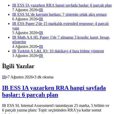
IB ESS IA yazarken RRA hangi sayfada başlar: 6 parçalı plan
7 Ağustos 2026
•
IB
IB ESS SL'de kavram haritası: 7 sistemin ortak akış şeması
6 Ağustos 2026
•
IB
IB ESS Paper 2'de 15 markalık extended response: 4 parçalı
yapı
5 Ağustos 2026
•
IB
IB Math AA HL Paper 1'de 7 almanın 3 koşulu: kanıt, hesap,
gösterim
4 Ağustos 2026
•
IB
IB Turkish A L&L IO: 10 dakikayı 4 faza bölme yöntemi
3 Ağustos 2026
•
IB
İlgili Yazılar
IB
•
7 Ağustos 2026
•
3 dk okuma
IB ESS IA yazarken RRA hangi sayfada
başlar: 6 parçalı plan
IB ESS SL Internal Assessment'ı tanımlayan 25 marka, 5 bölüm ve
6 parçalı yazma planı: Topic seçiminden RRA'ya kadar somut