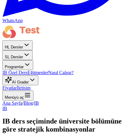
WhatsApp
HL Dersler
SL Dersler
Programlar
IB Özel Ders
Eğitmenler
Nasıl Çalışır?
AI Grader
Fiyatlar
İletişim
Menüyü aç
Ana Sayfa
/
Blog
/
IB
IB
IB ders seçiminde üniversite bölümüne
göre stratejik kombinasyonlar