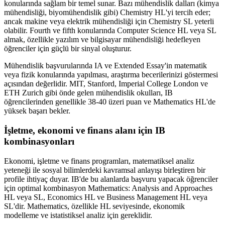
konularında sağlam bir temel sunar. Bazı mühendislik dalları (kimya
mühendisliği, biyomühendislik gibi) Chemistry HL'yi tercih eder;
ancak makine veya elektrik mühendisliği için Chemistry SL yeterli
olabilir. Fourth ve fifth konularında Computer Science HL veya SL
almak, özellikle yazılım ve bilgisayar mühendisliği hedefleyen
öğrenciler için güçlü bir sinyal oluşturur.
Mühendislik başvurularında IA ve Extended Essay'in matematik
veya fizik konularında yapılması, araştırma becerilerinizi göstermesi
açısından değerlidir. MIT, Stanford, Imperial College London ve
ETH Zurich gibi önde gelen mühendislik okulları, IB
öğrencilerinden genellikle 38-40 üzeri puan ve Mathematics HL'de
yüksek başarı bekler.
İşletme, ekonomi ve finans alanı için IB
kombinasyonları
Ekonomi, işletme ve finans programları, matematiksel analiz
yeteneği ile sosyal bilimlerdeki kavramsal anlayışı birleştiren bir
profile ihtiyaç duyar. IB'de bu alanlarda başvuru yapacak öğrenciler
için optimal kombinasyon Mathematics: Analysis and Approaches
HL veya SL, Economics HL ve Business Management HL veya
SL'dir. Mathematics, özellikle HL seviyesinde, ekonomik
modelleme ve istatistiksel analiz için gereklidir.