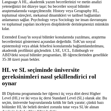
Language A HL, akademik yazım becerilerinizi ve metin analizi
yeteneğinizi üst düzeye taşır; bu beceriler sosyal bilimler
araştırmalarında vazgeçilmezdir. History veya Geography HL,
toplumsal süreçleri, mekansal dinamikleri ve tarihsel bağlamları
anlamanızı sağlar. Psychology veya Sociology ise insan davranışını
ve toplumsal yapıları inceleyen disiplinlerde derinleşmenizi mümkün
kılar.
Extended Essay'in sosyal bilimler konularında yazılması, araştırma
becerilerinizi göstermesi açısından değerlidir. ToK'un sosyal
epistemoloji veya ahlak felsefesi konularında bağlantılandırılması,
akademik profilinizi güçlendirir. LSE, UCL, Edinburgh ve
ABD'deki sosyal bilimler programları, IB öğrencilerinden genellikle
35-38 üzeri puan bekler.
HL ve SL seçiminde üniversite
gereksinimleri nasıl şekillendirici rol
oynar
IB Diploma programında her öğrenci üç veya dört dersi Higher
Level (HL) ve iki veya üç dersi Standard Level (SL) olarak alır. Bu
seçim, üniversite başvurularında kritik bir fark yaratır; çünkü bazı
bölümler HL'de belirli dersleri zorunlu tutar veya SL'de alınan