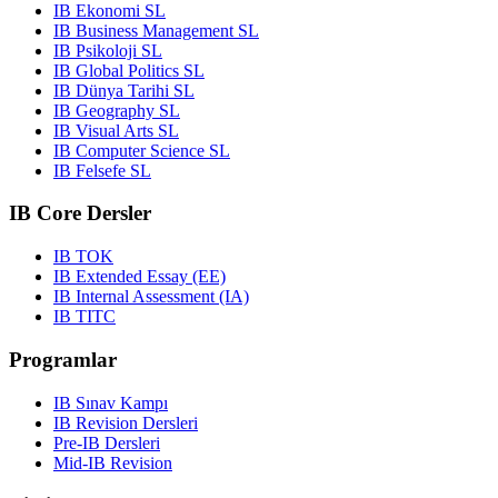
IB Ekonomi SL
IB Business Management SL
IB Psikoloji SL
IB Global Politics SL
IB Dünya Tarihi SL
IB Geography SL
IB Visual Arts SL
IB Computer Science SL
IB Felsefe SL
IB Core Dersler
IB TOK
IB Extended Essay (EE)
IB Internal Assessment (IA)
IB TITC
Programlar
IB Sınav Kampı
IB Revision Dersleri
Pre-IB Dersleri
Mid-IB Revision