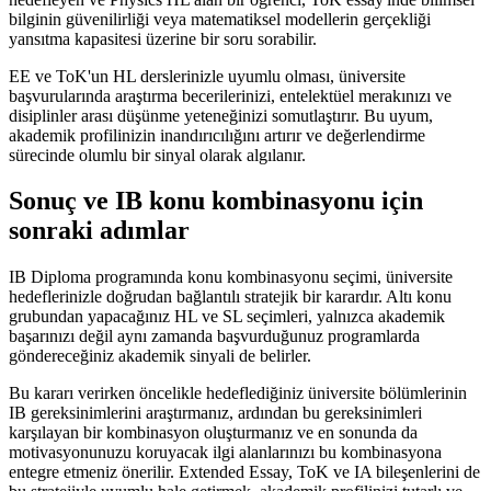
bilginin güvenilirliği veya matematiksel modellerin gerçekliği
yansıtma kapasitesi üzerine bir soru sorabilir.
EE ve ToK'un HL derslerinizle uyumlu olması, üniversite
başvurularında araştırma becerilerinizi, entelektüel merakınızı ve
disiplinler arası düşünme yeteneğinizi somutlaştırır. Bu uyum,
akademik profilinizin inandırıcılığını artırır ve değerlendirme
sürecinde olumlu bir sinyal olarak algılanır.
Sonuç ve IB konu kombinasyonu için
sonraki adımlar
IB Diploma programında konu kombinasyonu seçimi, üniversite
hedeflerinizle doğrudan bağlantılı stratejik bir karardır. Altı konu
grubundan yapacağınız HL ve SL seçimleri, yalnızca akademik
başarınızı değil aynı zamanda başvurduğunuz programlarda
göndereceğiniz akademik sinyali de belirler.
Bu kararı verirken öncelikle hedeflediğiniz üniversite bölümlerinin
IB gereksinimlerini araştırmanız, ardından bu gereksinimleri
karşılayan bir kombinasyon oluşturmanız ve en sonunda da
motivasyonunuzu koruyacak ilgi alanlarınızı bu kombinasyona
entegre etmeniz önerilir. Extended Essay, ToK ve IA bileşenlerini de