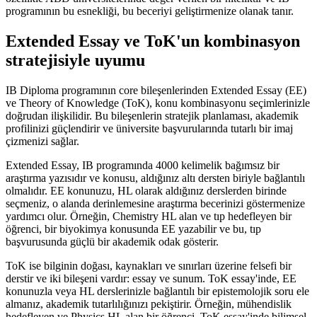
programının bu esnekliği, bu beceriyi geliştirmenize olanak tanır.
Extended Essay ve ToK'un kombinasyon
stratejisiyle uyumu
IB Diploma programının core bileşenlerinden Extended Essay (EE)
ve Theory of Knowledge (ToK), konu kombinasyonu seçimlerinizle
doğrudan ilişkilidir. Bu bileşenlerin stratejik planlaması, akademik
profilinizi güçlendirir ve üniversite başvurularında tutarlı bir imaj
çizmenizi sağlar.
Extended Essay, IB programında 4000 kelimelik bağımsız bir
araştırma yazısıdır ve konusu, aldığınız altı dersten biriyle bağlantılı
olmalıdır. EE konunuzu, HL olarak aldığınız derslerden birinde
seçmeniz, o alanda derinlemesine araştırma becerinizi göstermenize
yardımcı olur. Örneğin, Chemistry HL alan ve tıp hedefleyen bir
öğrenci, bir biyokimya konusunda EE yazabilir ve bu, tıp
başvurusunda güçlü bir akademik odak gösterir.
ToK ise bilginin doğası, kaynakları ve sınırları üzerine felsefi bir
derstir ve iki bileşeni vardır: essay ve sunum. ToK essay'inde, EE
konunuzla veya HL derslerinizle bağlantılı bir epistemolojik soru ele
almanız, akademik tutarlılığınızı pekiştirir. Örneğin, mühendislik
hedefleyen ve Physics HL alan bir öğrenci, ToK essay'inde bilimsel