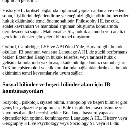
doğrudan geliştirir.
History HL, tarihsel bağlamda toplumsal yapıları anlama ve neden-
sonuç ilişkilerini değerlendirme yeteneğinizi güçlendirir; bu beceriler
hukuk eğitiminde temel öneme sahiptir. Philosophy HL ise etik,
adalet kavramları ve mantıksal argüman oluşturma konularında
derinleşmenizi sağlar. Mathematics SL, hukuk alanında veri analizi
gerektiren dersler için yeterli bir temel oluşturur.
Oxford, Cambridge, LSE ve ABD'deki Yale, Harvard gibi hukuk
okulları, IB puanının yanı sıra Language A HL'de güçlü performans
bekler. Extended Essay'in hukuk felsefesi veya tarihsel hukuk
gelişimi konularında yazılması, akademik ilgi alanınızı somutlaştırır.
ToK'un epistemoloji ve etik konularında bağlantılandırılması, hukuk
eğitiminin temel kavramlarıyla uyum sağlar.
Sosyal bilimler ve beşeri bilimler alanı için IB
kombinasyonları
Sosyoloji, psikoloji, siyaset bilimi, antropoloji ve beşeri bilimler gibi
geniş bir yelpazede programlar, IB'de disiplinler arası düşünme ve
kavramsal analiz becerisi bekler. Bu alanda başvuru yapacak
öğrenciler için optimal kombinasyon Language A HL, History veya
Geography HL ve Psychology veya Sociology SL veya HL'dir.