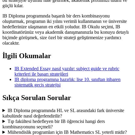
bu stratejiyle uyumlu hale getirmek, akademik profilinizi tutarlı ve
güçlü kılar.
IB Diploma programında başarılı bir ders kombinasyonu
oluşturmak, programın iki yılını verimli kullanmanın ve üniversite
hedeflerinize ulaşmanın en etkili yoludur. IB Okulu seçimi, IB
koordinatörünüz veya akademik danışmanınızla bu konuyu detaylı
biçimde görüşmek, size özel bir strateji geliştirmenize yardımcı
olacaktır.
İlgili Okumalar
IB Extended Essay nasıl yazılır: subject guide ve rubric
kriterleri ile başarı stratejileri
IB diploma programına hazırlık: lise 10. sınıftan itibaren
sistematik geçiş stratejisi
Sıkça Sorulan Sorular
IB Diploma programında HL ve SL arasındaki fark üniversite
kabulünde nasıl değerlendirilir?
Tıp fakültesi hedefleyen bir IB öğrencisi hangi ders
kombinasyonunu seçmeli?
Mühendislik programları için IB Mathematics SL yeterli midir?