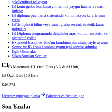
şekillendirici rol oynar
IB konu grubu kombinasyonlarında yaygın hatalar ve nasıl
önlenir
IB diploma puanlama sisteminde kombinasyon kararlarının
etkisi
IB'de üçüncü bilim veya sanat grubu seçimi: stratejik karar
noktaları
IB Diploma programında disiplinler arası kombinasyonlar ve
alternatif yollar
Extended Essay ve ToK'un kombinasyon stratejisiyle uyumu
Sonuç ve IB konu kombinasyonu için sonraki adımlar
İlgili Okumalar
Sıkça Sorulan Sorular
IB Matematik HL Özel Ders (AA & AI Hub)
IB Özel Ders | 10 Ders
₺46.274
Ücretsiz görüşme planla
Paketleri ve fiyatları gör
Son Yazılar