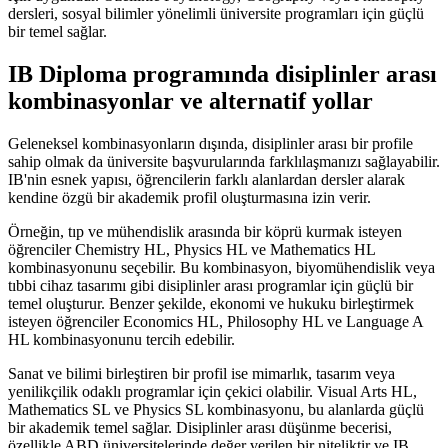
dersleri, sosyal bilimler yönelimli üniversite programları için güçlü
bir temel sağlar.
IB Diploma programında disiplinler arası
kombinasyonlar ve alternatif yollar
Geleneksel kombinasyonların dışında, disiplinler arası bir profile
sahip olmak da üniversite başvurularında farklılaşmanızı sağlayabilir.
IB'nin esnek yapısı, öğrencilerin farklı alanlardan dersler alarak
kendine özgü bir akademik profil oluşturmasına izin verir.
Örneğin, tıp ve mühendislik arasında bir köprü kurmak isteyen
öğrenciler Chemistry HL, Physics HL ve Mathematics HL
kombinasyonunu seçebilir. Bu kombinasyon, biyomühendislik veya
tıbbi cihaz tasarımı gibi disiplinler arası programlar için güçlü bir
temel oluşturur. Benzer şekilde, ekonomi ve hukuku birleştirmek
isteyen öğrenciler Economics HL, Philosophy HL ve Language A
HL kombinasyonunu tercih edebilir.
Sanat ve bilimi birleştiren bir profil ise mimarlık, tasarım veya
yenilikçilik odaklı programlar için çekici olabilir. Visual Arts HL,
Mathematics SL ve Physics SL kombinasyonu, bu alanlarda güçlü
bir akademik temel sağlar. Disiplinler arası düşünme becerisi,
özellikle ABD üniversitelerinde değer verilen bir niteliktir ve IB