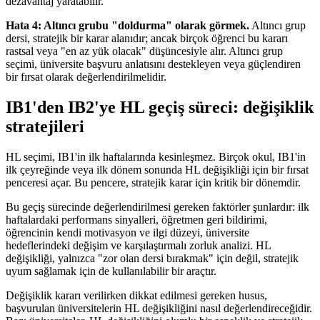
dezavantaj yaratabilir.
Hata 4: Altıncı grubu "doldurma" olarak görmek.
Altıncı grup
dersi, stratejik bir karar alanıdır; ancak birçok öğrenci bu kararı
rastsal veya "en az yük olacak" düşüncesiyle alır. Altıncı grup
seçimi, üniversite başvuru anlatısını destekleyen veya güçlendiren
bir fırsat olarak değerlendirilmelidir.
IB1'den IB2'ye HL geçiş süreci: değişiklik
stratejileri
HL seçimi, IB1'in ilk haftalarında kesinleşmez. Birçok okul, IB1'in
ilk çeyreğinde veya ilk dönem sonunda HL değişikliği için bir fırsat
penceresi açar. Bu pencere, stratejik karar için kritik bir dönemdir.
Bu geçiş sürecinde değerlendirilmesi gereken faktörler şunlardır: ilk
haftalardaki performans sinyalleri, öğretmen geri bildirimi,
öğrencinin kendi motivasyon ve ilgi düzeyi, üniversite
hedeflerindeki değişim ve karşılaştırmalı zorluk analizi. HL
değişikliği, yalnızca "zor olan dersi bırakmak" için değil, stratejik
uyum sağlamak için de kullanılabilir bir araçtır.
Değişiklik kararı verilirken dikkat edilmesi gereken husus,
başvurulan üniversitelerin HL değişikliğini nasıl değerlendireceğidir.