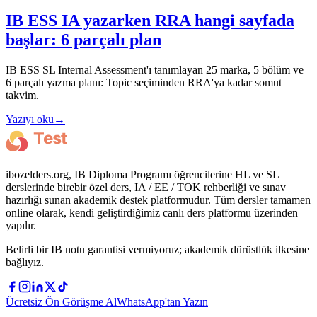
IB ESS IA yazarken RRA hangi sayfada
başlar: 6 parçalı plan
IB ESS SL Internal Assessment'ı tanımlayan 25 marka, 5 bölüm ve
6 parçalı yazma planı: Topic seçiminden RRA'ya kadar somut
takvim.
Yazıyı oku
→
ibozelders.org, IB Diploma Programı öğrencilerine HL ve SL
derslerinde birebir özel ders, IA / EE / TOK rehberliği ve sınav
hazırlığı sunan akademik destek platformudur. Tüm dersler tamamen
online olarak, kendi geliştirdiğimiz canlı ders platformu üzerinden
yapılır.
Belirli bir IB notu garantisi vermiyoruz; akademik dürüstlük ilkesine
bağlıyız.
Ücretsiz Ön Görüşme Al
WhatsApp'tan Yazın