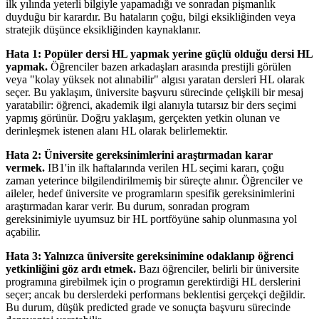
ilk yılında yeterli bilgiyle yapamadığı ve sonradan pişmanlık
duyduğu bir karardır. Bu hataların çoğu, bilgi eksikliğinden veya
stratejik düşünce eksikliğinden kaynaklanır.
Hata 1: Popüler dersi HL yapmak yerine güçlü olduğu dersi HL
yapmak.
Öğrenciler bazen arkadaşları arasında prestijli görülen
veya "kolay yüksek not alınabilir" algısı yaratan dersleri HL olarak
seçer. Bu yaklaşım, üniversite başvuru sürecinde çelişkili bir mesaj
yaratabilir: öğrenci, akademik ilgi alanıyla tutarsız bir ders seçimi
yapmış görünür. Doğru yaklaşım, gerçekten yetkin olunan ve
derinleşmek istenen alanı HL olarak belirlemektir.
Hata 2: Üniversite gereksinimlerini araştırmadan karar
vermek.
IB1'in ilk haftalarında verilen HL seçimi kararı, çoğu
zaman yeterince bilgilendirilmemiş bir süreçte alınır. Öğrenciler ve
aileler, hedef üniversite ve programların spesifik gereksinimlerini
araştırmadan karar verir. Bu durum, sonradan program
gereksinimiyle uyumsuz bir HL portföyüne sahip olunmasına yol
açabilir.
Hata 3: Yalnızca üniversite gereksinimine odaklanıp öğrenci
yetkinliğini göz ardı etmek.
Bazı öğrenciler, belirli bir üniversite
programına girebilmek için o programın gerektirdiği HL derslerini
seçer; ancak bu derslerdeki performans beklentisi gerçekçi değildir.
Bu durum, düşük predicted grade ve sonuçta başvuru sürecinde