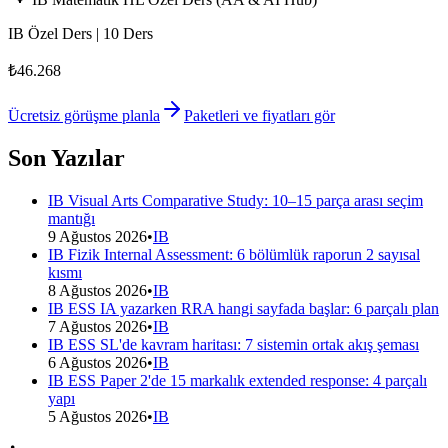
IB Özel Ders | 10 Ders
₺46.268
Ücretsiz görüşme planla
Paketleri ve fiyatları gör
Son Yazılar
IB Visual Arts Comparative Study: 10–15 parça arası seçim
mantığı
9 Ağustos 2026
•
IB
IB Fizik Internal Assessment: 6 bölümlük raporun 2 sayısal
kısmı
8 Ağustos 2026
•
IB
IB ESS IA yazarken RRA hangi sayfada başlar: 6 parçalı plan
7 Ağustos 2026
•
IB
IB ESS SL'de kavram haritası: 7 sistemin ortak akış şeması
6 Ağustos 2026
•
IB
IB ESS Paper 2'de 15 markalık extended response: 4 parçalı
yapı
5 Ağustos 2026
•
IB