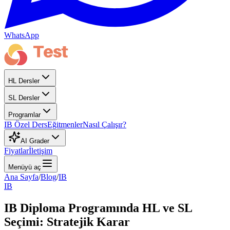
WhatsApp
HL Dersler
SL Dersler
Programlar
IB Özel Ders
Eğitmenler
Nasıl Çalışır?
AI Grader
Fiyatlar
İletişim
Menüyü aç
Ana Sayfa
/
Blog
/
IB
IB
IB Diploma Programında HL ve SL
Seçimi: Stratejik Karar