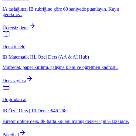
IA taslağınızı IB rubriğine göre 60 saniyede puanlayın. Kayıt
gerekmez.
Ücretsiz dene
Dersi incele
IB Matematik HL Özel Ders (AA & AI Hub)
Müfredat, paper kırılımı, çalışma planı ve öğretmen kadrosu.
Ders sayfası
Doğrudan al
IB Özel Ders | 10 Ders
·
₺46.268
Birebir online ders. İlk hafta kullanılmamış dersler için %100 iade.
Paketi al