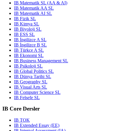
IB Matematik SL (AA & AI)
IB Matematik AA SL
IB Matematik AI SL
IB Fizik SL
IB Kimya SL
IB Biyoloji SL
IB ESS SL
IB İngilizce A SL
IB İngilizce B SL
IB Türkçe A SL
IB Ekonomi SL
IB Business Management SL
IB Psikoloji SL
IB Global Politics SL
IB Dünya Tarihi SL
IB Geography SL
IB Visual Arts SL
IB Computer Science SL
IB Felsefe SL
IB Core Dersler
IB TOK
IB Extended Essay (EE)
IB Internal Assessment (IA)