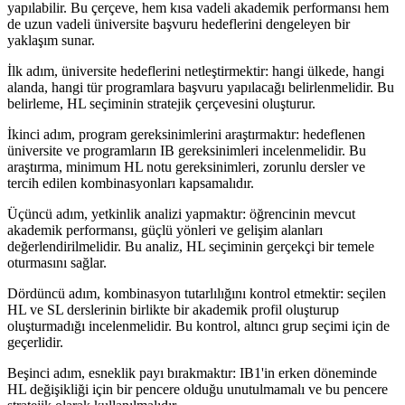
yapılabilir. Bu çerçeve, hem kısa vadeli akademik performansı hem
de uzun vadeli üniversite başvuru hedeflerini dengeleyen bir
yaklaşım sunar.
İlk adım, üniversite hedeflerini netleştirmektir: hangi ülkede, hangi
alanda, hangi tür programlara başvuru yapılacağı belirlenmelidir. Bu
belirleme, HL seçiminin stratejik çerçevesini oluşturur.
İkinci adım, program gereksinimlerini araştırmaktır: hedeflenen
üniversite ve programların IB gereksinimleri incelenmelidir. Bu
araştırma, minimum HL notu gereksinimleri, zorunlu dersler ve
tercih edilen kombinasyonları kapsamalıdır.
Üçüncü adım, yetkinlik analizi yapmaktır: öğrencinin mevcut
akademik performansı, güçlü yönleri ve gelişim alanları
değerlendirilmelidir. Bu analiz, HL seçiminin gerçekçi bir temele
oturmasını sağlar.
Dördüncü adım, kombinasyon tutarlılığını kontrol etmektir: seçilen
HL ve SL derslerinin birlikte bir akademik profil oluşturup
oluşturmadığı incelenmelidir. Bu kontrol, altıncı grup seçimi için de
geçerlidir.
Beşinci adım, esneklik payı bırakmaktır: IB1'in erken döneminde
HL değişikliği için bir pencere olduğu unutulmamalı ve bu pencere