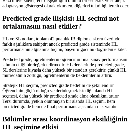
Bazı üniversiteler, HL değişikliğini olumlu bir esneklik ve stratejik
adaptasyon göstergesi olarak okurken, diğerleri tutarlılığı tercih eder.
Predicted grade ilişkisi: HL seçimi not
ortalamasını nasıl etkiler?
HL ve SL notları, toplam 42 puanlık IB diploma skoru üzerinde
farklı ağırlıklara sahiptir; ancak predicted grade sisteminde HL
performansının algılanma biçimi, başvuru gücünü doğrudan etkiler.
Predicted grade, öğretmenlerin öğrencinin final sınav performansını
tahmin ettiği bir değerlendirmedir. HL derslerinde predicted grade,
SL derslerine kıyasla daha yüksek bir standart gerektirir; çünkü HL
müfredatının zorluğu, öğretmenlerin de beklentilerini artırır.
Stratejik HL seçimi, predicted grade hedefini de şekillendirir.
Öğrencinin güçlü olduğu ve derinleşmek istediği alanda HL
seçmesi, daha yüksek bir predicted grade alma olasılığını artırır.
Tersi durumda, yetkin olunmayan bir alanda HL seçimi, hem
predicted grade hem de final performans açısından risk yaratır.
Bölümler arası koordinasyon eksikliğinin
HL seçimine etkisi