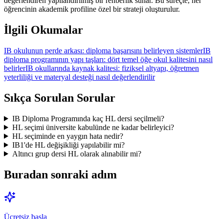
değerlendiren yapılandırılmış bir rehberlik sunar. Bu süreçte, her
öğrencinin akademik profiline özel bir strateji oluşturulur.
İlgili Okumalar
IB okulunun perde arkası: diploma başarısını belirleyen sistemler
IB
diploma programının yapı taşları: dört temel öğe okul kalitesini nasıl
belirler
IB okullarında kaynak kalitesi: fiziksel altyapı, öğretmen
yeterliliği ve materyal desteği nasıl değerlendirilir
Sıkça Sorulan Sorular
IB Diploma Programında kaç HL dersi seçilmeli?
HL seçimi üniversite kabulünde ne kadar belirleyici?
HL seçiminde en yaygın hata nedir?
IB1'de HL değişikliği yapılabilir mi?
Altıncı grup dersi HL olarak alınabilir mi?
Buradan sonraki adım
Ücretsiz başla