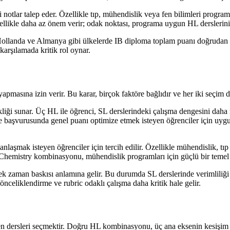
irli notlar talep eder. Özellikle tıp, mühendislik veya fen bilimleri pr
nellikle daha az önem verir; odak noktası, programa uygun HL derslerinin
 Hollanda ve Almanya gibi ülkelerde IB diploma toplam puanı doğrudan kab
karşılamada kritik rol oynar.
pmasına izin verir. Bu karar, birçok faktöre bağlıdır ve her iki seçim de
liği sunar. Üç HL ile öğrenci, SL derslerindeki çalışma dengesini daha 
rsite başvurusunda genel puanı optimize etmek isteyen öğrenciler için 
nlaşmak isteyen öğrenciler için tercih edilir. Özellikle mühendislik, tıp v
emistry kombinasyonu, mühendislik programları için güçlü bir temel 
aman baskısı anlamına gelir. Bu durumda SL derslerinde verimliliği art
 önceliklendirme ve rubric odaklı çalışma daha kritik hale gelir.
 dersleri seçmektir. Doğru HL kombinasyonu, üç ana eksenin kesişim nok