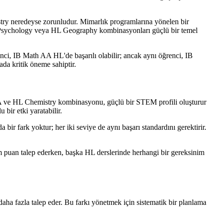
stry neredeyse zorunludur. Mimarlık programlarına yönelen bir
HL Psychology veya HL Geography kombinasyonları güçlü bir temel
ci, IB Math AA HL'de başarılı olabilir; ancak aynı öğrenci, IB
da kritik öneme sahiptir.
 AA ve HL Chemistry kombinasyonu, güçlü bir STEM profili oluşturur
ir etki yaratabilir.
ir fark yoktur; her iki seviye de aynı başarı standardını gerektirir.
um puan talep ederken, başka HL derslerinde herhangi bir gereksinim
daha fazla talep eder. Bu farkı yönetmek için sistematik bir planlama