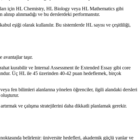
ogramları için HL Chemistry, HL Biology veya HL Mathematics gibi
 alınıp alınmadığı ve bu derslerdeki performanstır.
ul eşiği olarak kullanılır. Bu sistemlerde HL sayısı ve çeşitliliği,
 avantajlar taşır.
rahat kurabilir ve Internal Assessment ile Extended Essay gibi core
uygundur. Üç HL ile 45 üzerinden 40-42 puan hedeflemek, birçok
eya fen bilimleri alanlarına yönelen öğrenciler, ilgili alandaki dersleri
oluşturur.
ırmak ve çalışma stratejilerini daha dikkatli planlamak gerekir.
tasında belirlenir: üniversite hedefleri, akademik güçlü yanlar ve