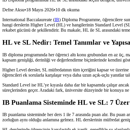
Defne Aksu
•
18 Mayıs 2026
•
10 dk okuma
International Baccalaureate (
IB
) Diploma Programme, öğrencilere sundu
hangi derslerin Higher Level (HL) ve hangilerinin Standard Level (S
rekabet gücünü de şekillendirir. Bu makale, HL ile SL arasındaki temel f
HL ve SL Nedir: Temel Tanımlar ve Yapısa
IB diploma programında her öğrenci altı konu grubundan en az üç, mak
kapsam genişliği, derinliği ve değerlendirme biçimlerinde kendini göst
Higher Level dersler, SL müfredatının tüm içeriğini kapsar ve üzerine 
öğrencileri ek sorularla karşılaşır veya daha uzun açık-uçlu yanıtlar tal
Standard Level ise HL'ye kıyasla daha dar bir kapsamda çalışır ancak
süreçlerinden geçer. Aradaki fark, üniversite düzeyinde bir konuya ne k
IB Puanlama Sisteminde HL ve SL: 7 Üze
IB puanlama sisteminde her ders 1 ile 7 arasında puan alır. Bu puan ara
zorluğun aynı olduğu anlamına gelmez. HL derslerinin müfredat genişliği
HL derslerinde öğrencinin karşılaştığı ek içerik, genellikle şu alanlard