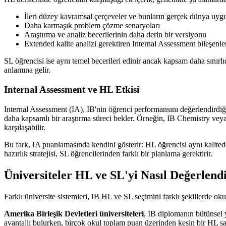
İleri düzey kavramsal çerçeveler ve bunların gerçek dünya uyg
Daha karmaşık problem çözme senaryoları
Araştırma ve analiz becerilerinin daha derin bir versiyonu
Extended kalite analizi gerektiren Internal Assessment bileşenle
SL öğrencisi ise aynı temel becerileri edinir ancak kapsam daha sını
anlamına gelir.
Internal Assessment ve HL Etkisi
Internal Assessment (IA), IB'nin öğrenci performansını değerlendirdiğ
daha kapsamlı bir araştırma süreci bekler. Örneğin, IB Chemistry veya 
karşılaşabilir.
Bu fark, IA puanlamasında kendini gösterir: HL öğrencisi aynı kalited
hazırlık stratejisi, SL öğrencilerinden farklı bir planlama gerektirir.
Üniversiteler HL ve SL'yi Nasıl Değerlendi
Farklı üniversite sistemleri, IB HL ve SL seçimini farklı şekillerde o
Amerika Birleşik Devletleri üniversiteleri
, IB diplomanın bütünsel 
avantajlı bulurken, birçok okul toplam puan üzerinden kesin bir HL sa