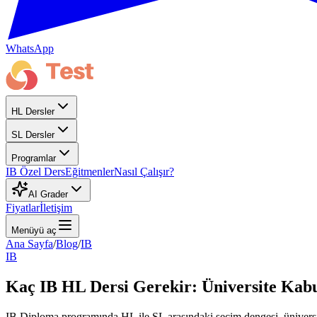
WhatsApp
HL Dersler
SL Dersler
Programlar
IB Özel Ders
Eğitmenler
Nasıl Çalışır?
AI Grader
Fiyatlar
İletişim
Menüyü aç
Ana Sayfa
/
Blog
/
IB
IB
Kaç IB HL Dersi Gerekir: Üniversite Kab
IB Diploma programında HL ile SL arasındaki seçim dengesi, üniversit