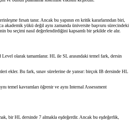
leşme fırsatı tanır. Ancak bu yapının en kritik kararlarından biri,
zca akademik yükü değil aynı zamanda üniversite başvuru sürecindeki
in bu seçimi nasıl değerlendirdiğini kapsamlı bir şekilde ele alır.
 Level olarak tamamlanır. HL ile SL arasındaki temel fark, dersin
leri ekler. Bu fark, sınav sürelerine de yansır: birçok IB dersinde HL
aynı temel kavramları öğrenir ve aynı Internal Assessment
almak, bir HL dersinde 7 almakla eşdeğerdir. Ancak bu eşdeğerlik,