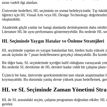
uzun vadeli ilgi alanları.
Üniversite hedefleri, HL seçiminin en somut belirleyicisidir. Tıp fa
öğrenci için HL Visual Arts veya HL Design Technology değerlendiri
oluşturabilir.
Akademik güçlü yanlar ise hangi alanlarda derinleşmenin daha sürdürü
Literature HL'de aynı performansı göstermeyebilir. Bu nedenle HL se
HL Seçiminde Yaygın Hatalar ve Önleme Stratejileri
HL seçiminde yapılan en yaygın hatalardan biri, birden fazla yüksek
ancak üçünün de 7 puan hedeflenmesi gerçekçi olmayabilir. Bu kombin
Bir diğer hata, SL seçimlerinde içeriğin hafif olduğunu varsayarak yet
Bu nedenle SL derslerine de HL dersleri kadar ciddi bir çalışma planı
Üçüncü bir hata, üniversite gereksinimlerini tam olarak araştırmadan 
koymayabilir. Bu durumda yanlış derste yüksek puan hedeflemek, gerek
HL ve SL Seçiminde Zaman Yönetimi Strat
HL ile SL arasındaki seçim, çalışma programını doğrudan etkiler. HL de
gerekir.