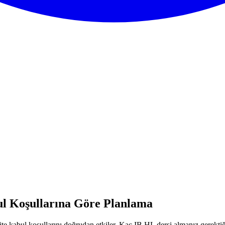
ul Koşullarına Göre Planlama
e kabul koşullarını doğrudan etkiler. Kaç IB HL dersi almanız gerektiğ