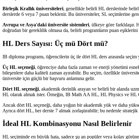
Birleşik Krallık üniversiteleri
, genellikle belirli HL derslerinde bel
derslerde 6 veya 7 puan beklenir. Bu üniversiteler, SL seçimlerine ge
Avrupa ve Asya'daki üniversite sistemleri
, ülkeye göre farklılaşır.
doğrudan bir gereklilik olmasa da, belirli programların puan eşiklerini 
HL Ders Sayısı: Üç mü Dört mü?
IB diploma programı, öğrencilerin üç ile dört HL ders arasında seçim ya
Üç HL seçeneği
, öğrenciye daha fazla zaman ve enerji yönetimi esnek
bileşenlere daha kaliteli zaman ayırabilir. Bu seçim, özellikle ünive
üniversite için güçlü bir başvuru anlamına gelir.
Dört HL seçeneği
, akademik derinlik arayan ve belirli bir alanda uzma
HL olarak almak ister. Örneğin, IB Math AA HL, HL Physics ve HL Ch
Ancak dört HL seçeneği, daha yoğun bir akademik yük ve daha yüksek z
Ayrıca dört HL, her derste 7 almak zorlaştırabilir; bu nedenle stratejik
İdeal HL Kombinasyonu Nasıl Belirlenir
HL seçiminde en büyük hata, sadece şu an popüler veya kolay görünen