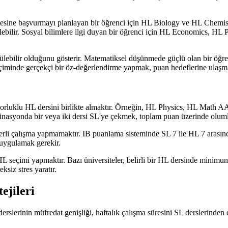
kültesine başvurmayı planlayan bir öğrenci için HL Biology ve HL Chemi
lebilir. Sosyal bilimlere ilgi duyan bir öğrenci için HL Economics, 
lebilir olduğunu gösterir. Matematiksel düşünmede güçlü olan bir öğren
çiminde gerçekçi bir öz-değerlendirme yapmak, puan hedeflerine ulaşma
 zorluklu HL dersini birlikte almaktır. Örneğin, HL Physics, HL Math
asyonda bir veya iki dersi SL'ye çekmek, toplam puan üzerinde olumlu b
erli çalışma yapmamaktır. IB puanlama sisteminde SL 7 ile HL 7 arasında b
 uygulamak gerekir.
HL seçimi yapmaktır. Bazı üniversiteler, belirli bir HL dersinde minim
siz stres yaratır.
ejileri
rslerinin müfredat genişliği, haftalık çalışma süresini SL derslerinden 