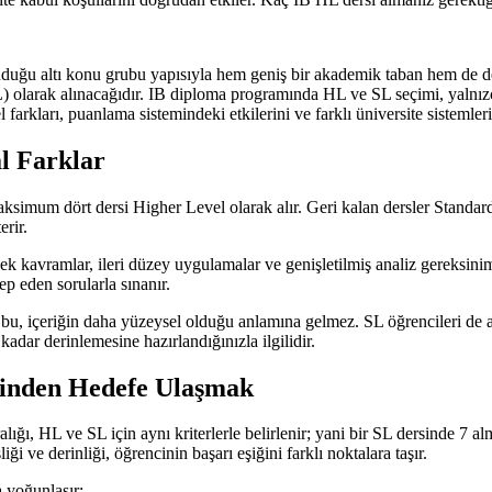
ğu altı konu grubu yapısıyla hem geniş bir akademik taban hem de derin
L) olarak alınacağıdır. IB diploma programında HL ve SL seçimi, yalnı
arkları, puanlama sistemindeki etkilerini ve farklı üniversite sistemlerin
l Farklar
simum dört dersi Higher Level olarak alır. Geri kalan dersler Standard
erir.
ek kavramlar, ileri düzey uygulamalar ve genişletilmiş analiz gereksinim
ep eden sorularla sınanır.
 bu, içeriğin daha yüzeysel olduğu anlamına gelmez. SL öğrencileri de 
adar derinlemesine hazırlandığınızla ilgilidir.
rinden Hedefe Ulaşmak
lığı, HL ve SL için aynı kriterlerle belirlenir; yani bir SL dersinde 7 
 ve derinliği, öğrencinin başarı eşiğini farklı noktalara taşır.
a yoğunlaşır: