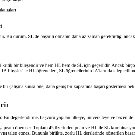
ulamaları
ri
rlıdır. Bu durum, SL'de başarılı olmanın daha az zaman gerektirdiği a
i kritik bir bileşendir ve hem HL hem de SL için geçerlidir. Ancak birç
IB Physics' te HL öğrencileri, SL öğrencilerinin IA'larında talep edilm
e bir çalışma sunsa bile, daha geniş bir kapsamda başarı göstermesi bek
rir
kur. Bu değerlendirme, başvuru yapılan ülkeye, üniversiteye ve bazen de
yapısını önemser. Toplam 45 üzerinden puan ve HL ile SL kombinasyonu d
yısı talep etmez. Bununla birlikte, zorlu HL derslerinde gösterilen baş