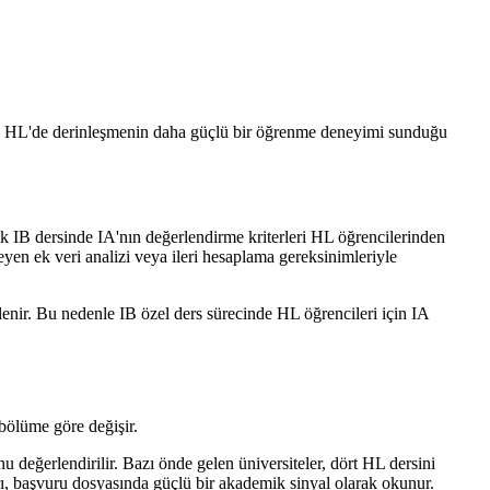
ncak HL'de derinleşmenin daha güçlü bir öğrenme deneyimi sunduğu
ok IB dersinde IA'nın değerlendirme kriterleri HL öğrencilerinden
eyen ek veri analizi veya ileri hesaplama gereksinimleriyle
lenir. Bu nedenle IB özel ders sürecinde HL öğrencileri için IA
 bölüme göre değişir.
eğerlendirilir. Bazı önde gelen üniversiteler, dört HL dersini
arı, başvuru dosyasında güçlü bir akademik sinyal olarak okunur.