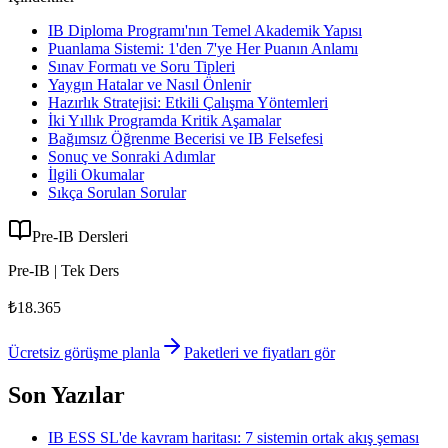
IB Diploma Programı'nın Temel Akademik Yapısı
Puanlama Sistemi: 1'den 7'ye Her Puanın Anlamı
Sınav Formatı ve Soru Tipleri
Yaygın Hatalar ve Nasıl Önlenir
Hazırlık Stratejisi: Etkili Çalışma Yöntemleri
İki Yıllık Programda Kritik Aşamalar
Bağımsız Öğrenme Becerisi ve IB Felsefesi
Sonuç ve Sonraki Adımlar
İlgili Okumalar
Sıkça Sorulan Sorular
Pre-IB Dersleri
Pre-IB | Tek Ders
₺18.365
Ücretsiz görüşme planla
Paketleri ve fiyatları gör
Son Yazılar
IB ESS SL'de kavram haritası: 7 sistemin ortak akış şeması