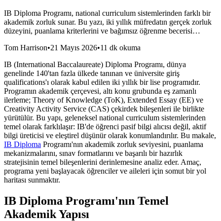
IB Diploma Programı, national curriculum sistemlerinden farklı bir
akademik zorluk sunar. Bu yazı, iki yıllık müfredatın gerçek zorluk
düzeyini, puanlama kriterlerini ve bağımsız öğrenme becerisi…
Tom Harrison
•
21 Mayıs 2026
•
11 dk okuma
IB (International Baccalaureate) Diploma Programı, dünya
genelinde 140'tan fazla ülkede tanınan ve üniversite giriş
qualifications'ı olarak kabul edilen iki yıllık bir lise programıdır.
Programın akademik çerçevesi, altı konu grubunda eş zamanlı
ilerleme; Theory of Knowledge (ToK), Extended Essay (EE) ve
Creativity Activity Service (CAS) çekirdek bileşenleri ile birlikte
yürütülür. Bu yapı, geleneksel national curriculum sistemlerinden
temel olarak farklılaşır: IB'de öğrenci pasif bilgi alıcısı değil, aktif
bilgi üreticisi ve eleştirel düşünür olarak konumlandırılır. Bu makale,
IB Diploma
Programı'nın akademik zorluk seviyesini, puanlama
mekanizmalarını, sınav formatlarını ve başarılı bir hazırlık
stratejisinin temel bileşenlerini derinlemesine analiz eder. Amaç,
programa yeni başlayacak öğrenciler ve aileleri için somut bir yol
haritası sunmaktır.
IB Diploma Programı'nın Temel
Akademik Yapısı