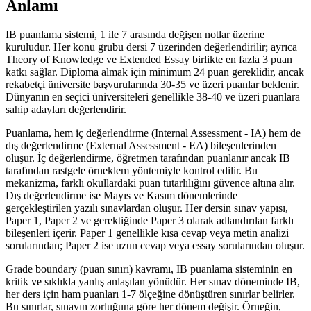
Anlamı
IB puanlama sistemi, 1 ile 7 arasında değişen notlar üzerine
kuruludur. Her konu grubu dersi 7 üzerinden değerlendirilir; ayrıca
Theory of Knowledge ve Extended Essay birlikte en fazla 3 puan
katkı sağlar. Diploma almak için minimum 24 puan gereklidir, ancak
rekabetçi üniversite başvurularında 30-35 ve üzeri puanlar beklenir.
Dünyanın en seçici üniversiteleri genellikle 38-40 ve üzeri puanlara
sahip adayları değerlendirir.
Puanlama, hem iç değerlendirme (Internal Assessment - IA) hem de
dış değerlendirme (External Assessment - EA) bileşenlerinden
oluşur. İç değerlendirme, öğretmen tarafından puanlanır ancak IB
tarafından rastgele örneklem yöntemiyle kontrol edilir. Bu
mekanizma, farklı okullardaki puan tutarlılığını güvence altına alır.
Dış değerlendirme ise Mayıs ve Kasım dönemlerinde
gerçekleştirilen yazılı sınavlardan oluşur. Her dersin sınav yapısı,
Paper 1, Paper 2 ve gerektiğinde Paper 3 olarak adlandırılan farklı
bileşenleri içerir. Paper 1 genellikle kısa cevap veya metin analizi
sorularından; Paper 2 ise uzun cevap veya essay sorularından oluşur.
Grade boundary (puan sınırı) kavramı, IB puanlama sisteminin en
kritik ve sıklıkla yanlış anlaşılan yönüdür. Her sınav döneminde IB,
her ders için ham puanları 1-7 ölçeğine dönüştüren sınırlar belirler.
Bu sınırlar, sınavın zorluğuna göre her dönem değişir. Örneğin,