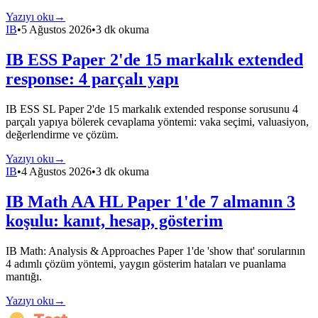
Yazıyı oku
→
IB
•
5 Ağustos 2026
•
3 dk okuma
IB ESS Paper 2'de 15 markalık extended
response: 4 parçalı yapı
IB ESS SL Paper 2'de 15 markalık extended response sorusunu 4
parçalı yapıya bölerek cevaplama yöntemi: vaka seçimi, valuasiyon,
değerlendirme ve çözüm.
Yazıyı oku
→
IB
•
4 Ağustos 2026
•
3 dk okuma
IB Math AA HL Paper 1'de 7 almanın 3
koşulu: kanıt, hesap, gösterim
IB Math: Analysis & Approaches Paper 1'de 'show that' sorularının
4 adımlı çözüm yöntemi, yaygın gösterim hataları ve puanlama
mantığı.
Yazıyı oku
→