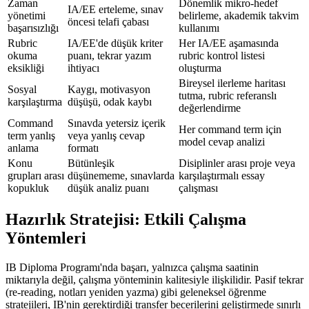
Zaman
Dönemlik mikro-hedef
IA/EE erteleme, sınav
yönetimi
belirleme, akademik takvim
öncesi telafi çabası
başarısızlığı
kullanımı
Rubric
IA/EE'de düşük kriter
Her IA/EE aşamasında
okuma
puanı, tekrar yazım
rubric kontrol listesi
eksikliği
ihtiyacı
oluşturma
Bireysel ilerleme haritası
Sosyal
Kaygı, motivasyon
tutma, rubric referanslı
karşılaştırma
düşüşü, odak kaybı
değerlendirme
Command
Sınavda yetersiz içerik
Her command term için
term yanlış
veya yanlış cevap
model cevap analizi
anlama
formatı
Konu
Bütünleşik
Disiplinler arası proje veya
grupları arası
düşünememe, sınavlarda
karşılaştırmalı essay
kopukluk
düşük analiz puanı
çalışması
Hazırlık Stratejisi: Etkili Çalışma
Yöntemleri
IB Diploma Programı'nda başarı, yalnızca çalışma saatinin
miktarıyla değil, çalışma yönteminin kalitesiyle ilişkilidir. Pasif tekrar
(re-reading, notları yeniden yazma) gibi geleneksel öğrenme
stratejileri, IB'nin gerektirdiği transfer becerilerini geliştirmede sınırlı