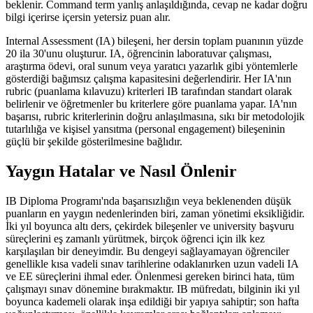
beklenir. Command term yanlış anlaşıldığında, cevap ne kadar doğru
bilgi içerirse içersin yetersiz puan alır.
Internal Assessment (IA) bileşeni, her dersin toplam puanının yüzde
20 ila 30'unu oluşturur. IA, öğrencinin laboratuvar çalışması,
araştırma ödevi, oral sunum veya yaratıcı yazarlık gibi yöntemlerle
gösterdiği bağımsız çalışma kapasitesini değerlendirir. Her IA'nın
rubric (puanlama kılavuzu) kriterleri IB tarafından standart olarak
belirlenir ve öğretmenler bu kriterlere göre puanlama yapar. IA'nın
başarısı, rubric kriterlerinin doğru anlaşılmasına, sıkı bir metodolojik
tutarlılığa ve kişisel yansıtma (personal engagement) bileşeninin
güçlü bir şekilde gösterilmesine bağlıdır.
Yaygın Hatalar ve Nasıl Önlenir
IB Diploma Programı'nda başarısızlığın veya beklenenden düşük
puanların en yaygın nedenlerinden biri, zaman yönetimi eksikliğidir.
İki yıl boyunca altı ders, çekirdek bileşenler ve university başvuru
süreçlerini eş zamanlı yürütmek, birçok öğrenci için ilk kez
karşılaşılan bir deneyimdir. Bu dengeyi sağlayamayan öğrenciler
genellikle kısa vadeli sınav tarihlerine odaklanırken uzun vadeli IA
ve EE süreçlerini ihmal eder. Önlenmesi gereken birinci hata, tüm
çalışmayı sınav dönemine bırakmaktır. IB müfredatı, bilginin iki yıl
boyunca kademeli olarak inşa edildiği bir yapıya sahiptir; son hafta