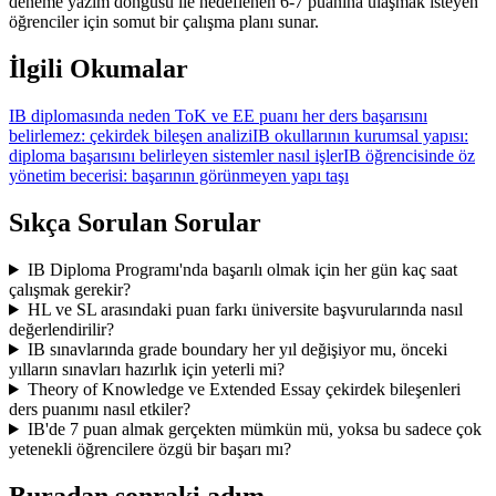
deneme yazım döngüsü ile hedeflenen 6-7 puanına ulaşmak isteyen
öğrenciler için somut bir çalışma planı sunar.
İlgili Okumalar
IB diplomasında neden ToK ve EE puanı her ders başarısını
belirlemez: çekirdek bileşen analizi
IB okullarının kurumsal yapısı:
diploma başarısını belirleyen sistemler nasıl işler
IB öğrencisinde öz
yönetim becerisi: başarının görünmeyen yapı taşı
Sıkça Sorulan Sorular
IB Diploma Programı'nda başarılı olmak için her gün kaç saat
çalışmak gerekir?
HL ve SL arasındaki puan farkı üniversite başvurularında nasıl
değerlendirilir?
IB sınavlarında grade boundary her yıl değişiyor mu, önceki
yılların sınavları hazırlık için yeterli mi?
Theory of Knowledge ve Extended Essay çekirdek bileşenleri
ders puanımı nasıl etkiler?
IB'de 7 puan almak gerçekten mümkün mü, yoksa bu sadece çok
yetenekli öğrencilere özgü bir başarı mı?
Buradan sonraki adım