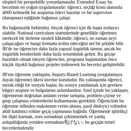
eleştirel bir perspektifle yorumlamasıdır. Extended Essay bu
becerinin en yoğun uygulamasıdır: öğrenci, seçtiği konu alanında
4000 kelimelik bir araştırma ödevi hazırlar ve bir supervisor
(danışman) eşliğinde bağımsız çalışır.
Bu bağımsızlık beklentisi, birçok öğrenci için ilk başta zorlayıcı
olabilir. National curriculum sistemlerinde genellikle öğretmen
merkezli bir ilerleme modeli hâkimdir; öğrenci, ne zaman neyi
çalışacağını ve hangi formatta teslim edeceğini net bir şekilde bilir.
IB'de ise öğrenciye daha fazla yapısal özgürlük tanınır, ancak bu
özgürlük beraberinde daha fazla sorumluluk getirir. Bu geçişe
hazırlıklı olmak isteyen öğrenciler, programa başlamadan önce
küçük ölçekli bağımsız projeler üstlenerek bu beceriyi geliştirebilir.
IB'nin öğrenme yaklaşımı, Inquiry-Based Learning (sorgulamaya
dayalı öğrenme) ilkesi üzerine kuruludur. Bu yaklaşımda öğrenci,
merak ettiği bir soruyla başlar, bu soruyu yanıtlamak için gereken
bilgiyi araştırır ve bulgularını anlamlandırır. Sınıf içinde bu yaklaşım,
öğretmenin doğrudan anlatım yerine tartışma, problem çözme ve
grup çalışması yöntemlerini kullanmasını gerektirir. Öğrencinin bu
öğrenme stilinden maksimum verim alması, pasif dinleyici rolünden
aktif katılımcı rolüne geçiş yapmasına bağlıdır. Öğretmenle işbirlikçi
bir ilişki kurmak, soru sormaktan çekinmemek ve yanlış
anlaşıldığında yeniden sormaktan毛げない, bu geçişin temel
becerilerindendir.