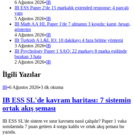
6 Ağustos 2026
•
IB
IB ESS Paper 2'de 15 markalık extended response: 4 parçalı
yapı
5 Ağustos 2026
•
IB
IB Math AA HL Paper 1'de 7 almanın 3 koşulu: kanıt, hesap,
gösterim
4 Ağustos 2026
•
IB
IB Turkish A L&L IO: 10 dakikayı 4 faza bölme yöntemi
3 Ağustos 2026
•
IB
IB Psychology Paper 1 SAQ: 22 markayı 8 marka eşiğinde
bırakan 3 hata
2 Ağustos 2026
•
IB
İlgili Yazılar
IB
•
6 Ağustos 2026
•
3 dk okuma
IB ESS SL'de kavram haritası: 7 sistemin
ortak akış şeması
IB ESS SL'de sistem ve sınır kavramı nasıl çalışılır? Paper 1 vaka
sorularında 7 puan getiren 4 sorgu kalıbı ve ortak akış şeması bu
yazıda.