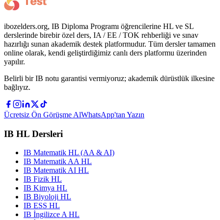
ibozelders.org, IB Diploma Programı öğrencilerine HL ve SL
derslerinde birebir özel ders, IA / EE / TOK rehberliği ve sınav
hazırlığı sunan akademik destek platformudur. Tüm dersler tamamen
online olarak, kendi geliştirdiğimiz canlı ders platformu üzerinden
yapılır.
Belirli bir IB notu garantisi vermiyoruz; akademik dürüstlük ilkesine
bağlıyız.
Ücretsiz Ön Görüşme Al
WhatsApp'tan Yazın
IB HL Dersleri
IB Matematik HL (AA & AI)
IB Matematik AA HL
IB Matematik AI HL
IB Fizik HL
IB Kimya HL
IB Biyoloji HL
IB ESS HL
IB İngilizce A HL