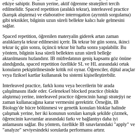
etkiye sahiptir. Bunun yerine, aktif öğrenme stratejileri tercih
edilmelidir. Spaced repetition (aralıklı tekrar), interleaved practice
(karışık alıştırma) ve elaborative interrogation (ayrıntılı sorgulama)
gibi teknikler, bilginin uzun süreli bellekte kalıcı hale gelmesini
sağlar.
Spaced repetition, öğrenilen materyalin giderek artan zaman
aralıklarıyla tekrar edilmesini içerir. İlk tekrar bir gün sonra, ikinci
tekrar üç gün sonra, üçüncü tekrar bir hafta sonra yapılabilir. Bu
yöntem, bilginin kısa süreli bellekten uzun süreli belleğe
aktarılmasını hızlandırır. IB müfredatının geniş kapsamı göz önüne
alındığında, spaced repetition özellikle SL ve HL arasındaki ortak
konuların pekiştirilmesinde kritik rol oynar. Öğrenciler, dijital araçlar
veya fiziksel kartlar kullanarak bu sistemi kişiselleştirebilir.
Interleaved practice, farklı konu veya becerilerin bir arada
çalışılmasını ifade eder. Geleneksel blocked practice (bloklu
alıştırma) yerine, interleaved practice öğrencinin hangi stratejiyi ne
zaman kullanacağına karar vermesini gerektirir. Örneğin, IB
Biology'de hücre bölünmesi ve genetik konuları bloklar halinde
çalışmak yerine, her iki konunun soruları karışık şekilde çözmek,
öğrencinin kavramlar arasındaki farkı ve bağlantıyı daha iyi
anlamasını sağlar. Bu yöntem, özellikle IB sınavlarındaki "apply" ve
"analyze" seviyesindeki sorularda performansı artırır.