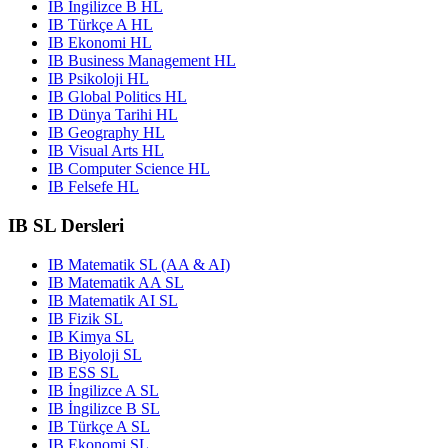
IB İngilizce B HL
IB Türkçe A HL
IB Ekonomi HL
IB Business Management HL
IB Psikoloji HL
IB Global Politics HL
IB Dünya Tarihi HL
IB Geography HL
IB Visual Arts HL
IB Computer Science HL
IB Felsefe HL
IB SL Dersleri
IB Matematik SL (AA & AI)
IB Matematik AA SL
IB Matematik AI SL
IB Fizik SL
IB Kimya SL
IB Biyoloji SL
IB ESS SL
IB İngilizce A SL
IB İngilizce B SL
IB Türkçe A SL
IB Ekonomi SL