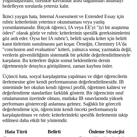
yoğunlaştırması, özellikle kavramlar arası bağlantıları anlamayı
hedefleyen sorularda yetersiz kalır.
İkinci yaygın hata, Internal Assessment ve Extended Essay için
rubric kriterlerinin yeterince okunmaması veya yanlış
yorumlanmasıdır. Birçok öğrenci, IA veya EE'yi "iyi bir araştırma
ödevi" olarak görür ve rubric kriterlerinin spesifik gereksinimlerini
göz ardı eder. Oysa her IA rubric'i, belirli sayıda kriter için belirli
kanıt türlerinin sunulmasını şart koşar. Örneğin, Chemistry IA'da
"conclusion and evaluation" kriteri, yalnızca sonuç yazmakla değil,
verilerin güvenilirliğinin sistematik bir şekilde değerlendirilmesiyle
karşılanır. Bu kriterlere ilişkin somut beklentilerin dersin
öğretmeniyle detaylıca görüşülmesi, zaman kaybını önler.
Üçüncü hata, sosyal karşılaştırma yapılması ve diğer öğrencilerin
ilerlemesine göre kendi performansının değerlendirilmesidir. IB
sisteminde her okulun kendi öğrenci profili, öğretmen kalitesi ve
değerlendirme standartları farklılık gösterir. Bir öğrencinin sınıf
ortalamasının üzerinde olması, mutlaka IB sınavlarında yüksek
performans göstereceği anlamına gelmez. Sağlıklı bir göreceli
değerlendirme için, öğrencinin kendi önceki performansıyla
karşılaştırılması ve rubric kriterlerindeki spesifik ilerlemenin takip
edilmesi daha etkili bir yöntemdir.
Hata Türü
Belirti
Önleme Stratejisi