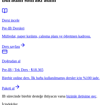
Dersi incele
Pre-IB Dersleri
Müfredat, paper kırılımı, çalışma planı ve öğretmen kadrosu.
Ders sayfası
Doğrudan al
Pre-IB | Tek Ders
·
₺18.365
Birebir online ders. İlk hafta kullanılmamış dersler için %100 iade.
Paketi al
IB sürecinde birebir desteğe ihtiyacın varsa
bizimle iletişime geç
.
İçindekiler