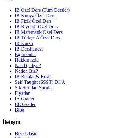
IB Özel Ders (Tüm Dersler)
IB Kimya Özel Ders
IB Fizik Özel Ders
IB Biyoloji Özel Ders
IB Matematik Özel Ders
IB Türkçe A Özel Ders
IB Kursu
IB Dershanesi
Eğitmenler
Hakkımızda
Nasıl Çalışır?
Neden Biz?
IB Retake & Resit
Self-Taught (SSST) Dil A
Sık Sorulan Sorular
Fiyatlar
IA Grader
EE Grader
Blog
İletişim
Bize Ulaşın