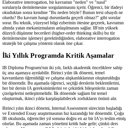
Elaborative interrogation, bir kavramın "neden" ve "nasıl"
sorularıyla derinlemesine sorgulanmasını içerir. Öğrenci, bir ifadeyi
okuduktan sonra kendine "Bu neden böyle? Bunun tersi olsaydı ne
olurdu? Bu kavram hangi durumlarda geçerli olmaz?" gibi sorular
sorar. Bu teknik, yüzeysel bilgi ezberinin ötesine geçerek, kavramın
altında yatan mekanizmaların anlaşılmasını sağlar. IB'nin yüksek
düzeyli düşünme becerileri (higher-order thinking skills) bu tür
derinlemesine işlemeyi gerektirdiğinden, elaborative interrogation
stratejik bir çalışma yöntemi olarak öne çıkar.
İki Yıllık Programda Kritik Aşamalar
IB Diploma Programı'nın iki yılı, farklı akademik önceliklere sahip
üç ana aşamaya ayrılabilir. Birinci yılın ilk dönemi, temel
kavramların öğrenildiği ve çalışma alışkanlıklarının oluşturulduğu
bir dönemdir. Bu aşamada öğrenci, seçtiği derslerin beklentilerini,
her bir dersin IA gereksinimlerini ve çekirdek bileşenlerin zaman
çizelgelerini netleştirmelidir. İlk dönemde sağlam bir temel
oluşturmak, ikinci yılda karşılaşılabilecek zorlukların önünü alır.
Birinci yılın ikinci dönemi, Internal Assessment sürecinin başladığı
ve Extended Essay araştırmasının hız kazandığı bir dönemdir. Çoğu
IB okulunda, öğrenciler yıl sonuna doğru en az bir IA'yı teslim etmiş
olurlar. Bu aşamada zaman yönetimi kritik hale gelir; çünkü ders