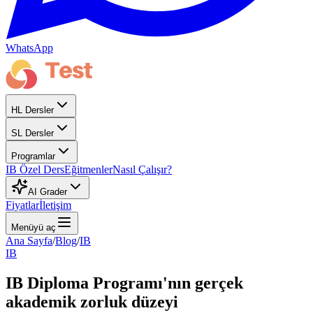
WhatsApp
HL Dersler
SL Dersler
Programlar
IB Özel Ders
Eğitmenler
Nasıl Çalışır?
AI Grader
Fiyatlar
İletişim
Menüyü aç
Ana Sayfa
/
Blog
/
IB
IB
IB Diploma Programı'nın gerçek
akademik zorluk düzeyi