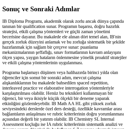
Sonuç ve Sonraki Adımlar
IB Diploma Programı, akademik olarak zorlu ancak dünya çapında
tanınan bir qualification sunar. Programın başarısı, doğru hazırlık
stratejisi, etkili çalışma yöntemleri ve güçlü zaman yönetimi
becerisine dayanır. Bu makalede ele alınan dört temel alan, IB'nin
gerçek zorluk düzeyini anlamak ve bu zorluğa sistematik bir şekilde
hazırlanmak için sağlam bir çerçeve sunar: puanlama
mekanizmalarının şeffaflığı, sınav formatlarının kavram anlayışını
ölçen yapısı, yaygın hataların önlenmesine yönelik proaktif stratejiler
ve etkili çalışma yöntemlerinin uygulanması.
Programa başlamayı düşünen veya halihazırda birinci yılda olan
öğrenciler için somut bir sonraki adım, mevcut çalışma
alışkanlıklarının bu makalede bahsedilen spaced repetition,
interleaved practice ve elaborative interrogation yöntemleriyle
karşılaştırılması olabilir. Henüz bu teknikleri kullanmayan bir
öğrenci, bir veya ikisiyle küçük ölçekli bir deneme yaparak
etkinliğini gözlemleyebilir. IB Math AA HL gibi yüksek zorluk
seviyesindeki derslerde özel ders desteği, özellikle kavramlar arası
bağlantıların anlaşılması ve rubric kriterlerinin doğru yorumlanması
açısından değerli bir yatırım olabilir. IB Chemistry SL Internal
Assessment koçluğu ise IA rubric kriterlerinin sistematik analizi ve