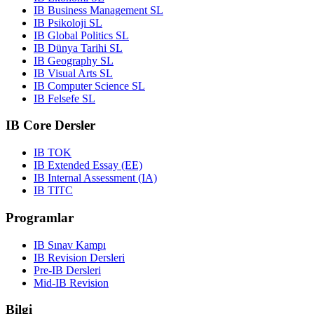
IB Business Management SL
IB Psikoloji SL
IB Global Politics SL
IB Dünya Tarihi SL
IB Geography SL
IB Visual Arts SL
IB Computer Science SL
IB Felsefe SL
IB Core Dersler
IB TOK
IB Extended Essay (EE)
IB Internal Assessment (IA)
IB TITC
Programlar
IB Sınav Kampı
IB Revision Dersleri
Pre-IB Dersleri
Mid-IB Revision
Bilgi