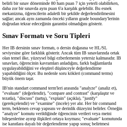
belirli bir sınav döneminde 80 ham puan 7 için yeterli olabilirken,
daha zor bir sınavda aynı puan 6'a karşılık gelebilir. Bu esnek
mekanizma, öğrencilerin adaletli bir şekilde değerlendirilmesini
sağlar; ancak aynı zamanda önceki yılların grade boundary'lerinin
doğrudan tekrar edeceğinin garantisi olmadığını gösterir.
Sınav Formatı ve Soru Tipleri
Her IB dersinin sınav formatı, o dersin doğasına ve HL/SL
seviyesine göre farklılık gösterir. Ancak tüm IB sınavlarında ortak
olan temel ilke, yüzeysel bilgi ezberlemenin yetersiz kalmasıdır. IB
sınavları, öğrencinin kavramları anladığını, farklı bağlamlarda
uygulayabildiğini ve eleştirel düşünceyle değerlendirme
yapabildiğini ölçer. Bu nedenle soru kökleri (command terms)
büyük önem taşır.
IB'nin standart command term'leri arasında "analyze" (analiz et),
"evaluate" (değerlendir), "compare and contrast" (karşılaştır ve
tezatla), "discuss" (tartış), "explain" (açıkla), "justify"
(gerekçelendir) ve "examine" (incele) yer alır. Her bir command
term, beklenen cevap yapısını ve derinlik düzeyini belirler. Örneğin
"analyze" komutu verildiğinde öğrencinin verileri veya metni
bileşenlerine ayırıp ilişkileri ortaya koyması; "evaluate" komutunda
ise kanıtlara dayalı bir değerlendirme yapıp sonuç belirtmesi