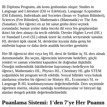
IB Diploma Programı, altı konu grubundan oluşur: Studies in
Language and Literature (Dil ve Edebiyat), Language Acquisition
(Dil Edinimi), Individuals and Societies (İnsan ve Toplum Bilimleri),
Sciences (Fen Bilimleri), Mathematics (Matematik) ve The Arts
(Sanatlar). Her öğrenci en az bir sanat grubu dersi seçmek
zorundadır; bunun yerine daha önceki dil veya fen gruplarından
ikinci bir ders almayı da tercih edebilir. Dersler Higher Level (HL)
ve Standard Level (SL) olmak üzere iki zorluk seviyesinde sunulur.
HL dersleri tipik olarak SL derslerine kıyasla daha geniş bir
müfredat kapsar ve daha derin analitik beceriler gerektirir.
Her IB öğrencisi dört veya beş HL dersi ile birlikte üç SL ders almak
durumundadır. Bu seçim, öğrencinin üniversite hedefleri, güçlü
yönleri ve zaman yönetimi kapasitesi ile doğrudan ilişkilidir.
Örneğin mühendislik fakültelerine başvurmayı hedefleyen bir
öğrenci, Mathematics HL, Physics HL, Chemistry HL gibi STEM
yoğunluklu bir program tercih edebilir. Sosyal bilimler veya hukuk
alanlarına yönelen bir öğrenci ise History HL, Economics SL ve
Language B HL kombinasyonunu değerlendirebilir. Ders seçiminde
öğretmen önerisi, okulun sunduğu kombinasyonlar ve bireysel ilgi
alanları dengeli şekilde değerlendirilmelidir.
Puanlama Sistemi: 1'den 7'ye Her Puanın