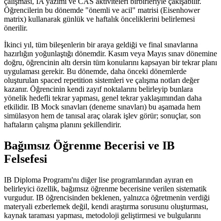
çalışması, IA yazımı ve CAS aktiviteleri birbirleriyle çakışabilir.
Öğrencilerin bu dönemde "önemli ve acil" matrisi (Eisenhower
matrix) kullanarak günlük ve haftalık önceliklerini belirlemesi
önerilir.
İkinci yıl, tüm bileşenlerin bir araya geldiği ve final sınavlarına
hazırlığın yoğunlaştığı dönemdir. Kasım veya Mayıs sınav dönemine
doğru, öğrencinin altı dersin tüm konularını kapsayan bir tekrar planı
uygulaması gerekir. Bu dönemde, daha önceki dönemlerde
oluşturulan spaced repetition sistemleri ve çalışma notları değer
kazanır. Öğrencinin kendi zayıf noktalarını belirleyip bunlara
yönelik hedefli tekrar yapması, genel tekrar yaklaşımından daha
etkilidir. IB Mock sınavları (deneme sınavları) bu aşamada hem
simülasyon hem de tanısal araç olarak işlev görür; sonuçlar, son
haftaların çalışma planını şekillendirir.
Bağımsız Öğrenme Becerisi ve IB
Felsefesi
IB Diploma Programı'nı diğer lise programlarından ayıran en
belirleyici özellik, bağımsız öğrenme becerisine verilen sistematik
vurgudur. IB öğrencisinden beklenen, yalnızca öğretmenin verdiği
materyali ezberlemek değil, kendi araştırma sorusunu oluşturması,
kaynak taraması yapması, metodoloji geliştirmesi ve bulgularını