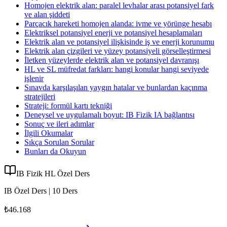
Homojen elektrik alan: paralel levhalar arası potansiyel fark
ve alan şiddeti
Parçacık hareketi homojen alanda: ivme ve yörünge hesabı
Elektriksel potansiyel enerji ve potansiyel hesaplamaları
Elektrik alan ve potansiyel ilişkisinde iş ve enerji korunumu
Elektrik alan çizgileri ve yüzey potansiyeli görselleştirmesi
İletken yüzeylerde elektrik alan ve potansiyel davranışı
HL ve SL müfredat farkları: hangi konular hangi seviyede
işlenir
Sınavda karşılaşılan yaygın hatalar ve bunlardan kaçınma
stratejileri
Strateji: formül kartı tekniği
Deneysel ve uygulamalı boyut: IB Fizik IA bağlantısı
Sonuç ve ileri adımlar
İlgili Okumalar
Sıkça Sorulan Sorular
Bunları da Okuyun
IB Fizik HL Özel Ders
IB Özel Ders | 10 Ders
₺46.168