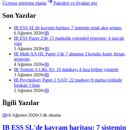
Ücretsiz görüşme planla
Paketleri ve fiyatları gör
Son Yazılar
IB ESS SL'de kavram haritası: 7 sistemin ortak akış şeması
6 Ağustos 2026
•
IB
IB ESS Paper 2'de 15 markalık extended response: 4 parçalı
yapı
5 Ağustos 2026
•
IB
IB Math AA HL Paper 1'de 7 almanın 3 koşulu: kanıt, hesap,
gösterim
4 Ağustos 2026
•
IB
IB Turkish A L&L IO: 10 dakikayı 4 faza bölme yöntemi
3 Ağustos 2026
•
IB
IB Psychology Paper 1 SAQ: 22 markayı 8 marka eşiğinde
bırakan 3 hata
2 Ağustos 2026
•
IB
İlgili Yazılar
IB
•
6 Ağustos 2026
•
3 dk okuma
IB ESS SL'de kavram haritası: 7 sistemin