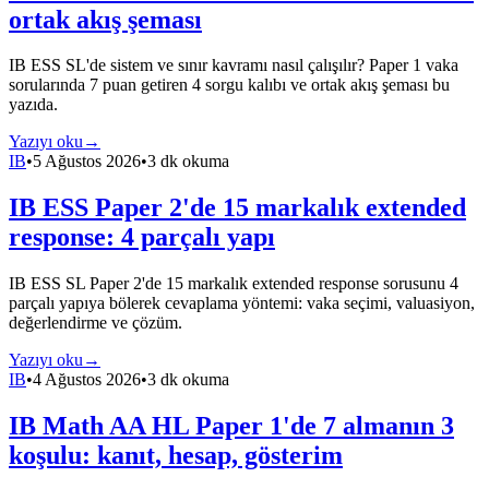
ortak akış şeması
IB ESS SL'de sistem ve sınır kavramı nasıl çalışılır? Paper 1 vaka
sorularında 7 puan getiren 4 sorgu kalıbı ve ortak akış şeması bu
yazıda.
Yazıyı oku
→
IB
•
5 Ağustos 2026
•
3 dk okuma
IB ESS Paper 2'de 15 markalık extended
response: 4 parçalı yapı
IB ESS SL Paper 2'de 15 markalık extended response sorusunu 4
parçalı yapıya bölerek cevaplama yöntemi: vaka seçimi, valuasiyon,
değerlendirme ve çözüm.
Yazıyı oku
→
IB
•
4 Ağustos 2026
•
3 dk okuma
IB Math AA HL Paper 1'de 7 almanın 3
koşulu: kanıt, hesap, gösterim