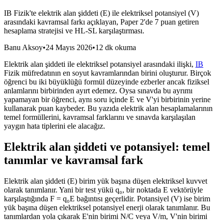
IB Fizik'te elektrik alan şiddeti (E) ile elektriksel potansiyel (V)
arasındaki kavramsal farkı açıklayan, Paper 2'de 7 puan getiren
hesaplama stratejisi ve HL-SL karşılaştırması.
Banu Aksoy
•
24 Mayıs 2026
•
12 dk okuma
Elektrik alan şiddeti ile elektriksel potansiyel arasındaki ilişki,
IB
Fizik müfredatının en soyut kavramlarından birini oluşturur. Birçok
öğrenci bu iki büyüklüğü formül düzeyinde ezberler ancak fiziksel
anlamlarını birbirinden ayırt edemez. Oysa sınavda bu ayrımı
yapamayan bir öğrenci, aynı soru içinde E ve V'yi birbirinin yerine
kullanarak puan kaybeder. Bu yazıda elektrik alan hesaplamalarının
temel formüllerini, kavramsal farklarını ve sınavda karşılaşılan
yaygın hata tiplerini ele alacağız.
Elektrik alan şiddeti ve potansiyel: temel
tanımlar ve kavramsal fark
Elektrik alan şiddeti (E) birim yük başına düşen elektriksel kuvvet
olarak tanımlanır. Yani bir test yükü q₀, bir noktada E vektörüyle
karşılaştığında F = q₀E bağıntısı geçerlidir. Potansiyel (V) ise birim
yük başına düşen elektriksel potansiyel enerji olarak tanımlanır. Bu
tanımlardan yola çıkarak E'nin birimi N/C veya V/m, V'nin birimi