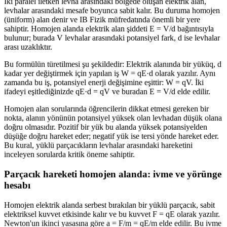
İki paralel iletken levha arasındaki bölgede oluşan elektrik alan,
levhalar arasındaki mesafe boyunca sabit kalır. Bu duruma homojen
(üniform) alan denir ve IB Fizik müfredatında önemli bir yere
sahiptir. Homojen alanda elektrik alan şiddeti E = V/d bağıntısıyla
bulunur; burada V levhalar arasındaki potansiyel fark, d ise levhalar
arası uzaklıktır.
Bu formülün türetilmesi şu şekildedir: Elektrik alanında bir yüküq, d
kadar yer değiştirmek için yapılan iş W = qE·d olarak yazılır. Aynı
zamanda bu iş, potansiyel enerji değişimine eşittir: W = qV. İki
ifadeyi eşitlediğinizde qE·d = qV ve buradan E = V/d elde edilir.
Homojen alan sorularında öğrencilerin dikkat etmesi gereken bir
nokta, alanın yönünün potansiyel yüksek olan levhadan düşük olana
doğru olmasıdır. Pozitif bir yük bu alanda yüksek potansiyelden
düşüğe doğru hareket eder; negatif yük ise tersi yönde hareket eder.
Bu kural, yüklü parçacıkların levhalar arasındaki hareketini
inceleyen sorularda kritik öneme sahiptir.
Parçacık hareketi homojen alanda: ivme ve yörünge
hesabı
Homojen elektrik alanda serbest bırakılan bir yüklü parçacık, sabit
elektriksel kuvvet etkisinde kalır ve bu kuvvet F = qE olarak yazılır.
Newton'un ikinci yasasına göre a = F/m = qE/m elde edilir. Bu ivme