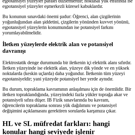
eşpotansiyel yüzeyler paralel düzlemlerdir; noktasal yük etrafında ise
eşpotansiyel yüzeyler eşmerkezli küresel kabuklardır.
Bu konunun sınavdaki önemi şudur: Öğrenci, alan çizgilerinin
yoğunluğundan alan şiddetini, çizgilerin yönünden kuvvet yönünü,
eşpotansiyel yüzeylerin konumundan ise potansiyel farkını
yorumlayabilmelidir.
İletken yüzeylerde elektrik alan ve potansiyel
davranışı
Elektrostatik denge durumunda bir iletkenin içi elektrik alanı sıfırdır.
İletken yüzeyinde ise elektrik alan, yüzeye dik yönde ve en yüksek
noktalarda (keskin uçlarda) daha yoğundur. İletkenin tüm yüzeyi
eşpotansiyeldir; yani yüzeyde potansiyel her yerde aynıdır.
Bu durum, topraklama kavramının anlaşılması için de önemlidir. Bir
iletken topraklandığında, yüzeyindeki fazla yükler toprağa akar ve
potansiyeli sıfıra düşer. IB Fizik sınavlarında bu kavram,
öğrencilerin topraklama sonrası yük dağılımını ve potansiyel
değişimini açıklamasını gerektiren sorularda karşımıza çıkar.
HL ve SL müfredat farkları: hangi
konular hangi seviyede işlenir