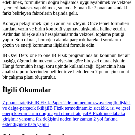
edebilmek, formüllerini doğru bağlamda uygulayabilmek ve vektörel
işlemleri hatasız yapabilmek, sınavda 6 puan ile 7 puan arasındaki
farkı belirleyen faktörlerin başında gelir.
Konuyu pekiştirmek için şu adımları izleyin: Önce temel formülleri
kartlara yazın ve birim kontrolü yapmayı alışkanlık haline getirin.
Ardından bileşke alan hesaplamalarında vektörel toplama pratiği
yapın. Son olarak, homojen alanda parçacık hareketi sorularını
çözün ve enerji korunumu ilişkisini formüle edin.
İB Özel Ders' one-to-one IB Fizik programında bu konunun her alt
başlığı, öğrencinin mevcut seviyesine göre bireysel olarak işlenir.
Hangi formülün hangi soru tipinde kullanılacağı, öğrencinin hata
analizi raporu üzerinden belirlenir ve hedeflenen 7 puan için somut
bir çalışma planı oluşturulur.
İlgili Okumalar
7 puan stratejisi: IB Fizik Paper 2'de momentum-wavelength ilişkisi
ve dalga-parçacık ikiliği
IB Fizik termodinamik: sıcaklık, ısı ve içsel
enerji kavramlarını doğru ayırt etme stratejisi
IB Fizik ince tabaka
girişimi: yansıma faz değişimi neden her zaman 2 yol farkına
eklendiğinde hata yapılır