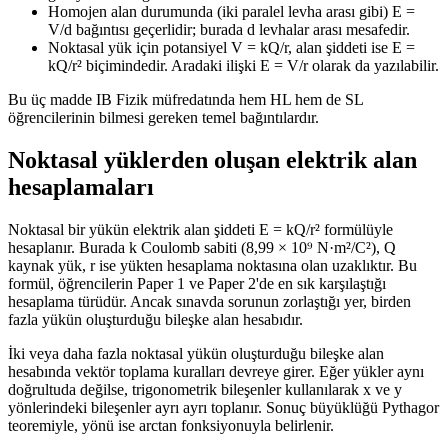
Homojen alan durumunda (iki paralel levha arası gibi) E =
V/d bağıntısı geçerlidir; burada d levhalar arası mesafedir.
Noktasal yük için potansiyel V = kQ/r, alan şiddeti ise E =
kQ/r² biçimindedir. Aradaki ilişki E = V/r olarak da yazılabilir.
Bu üç madde IB Fizik müfredatında hem HL hem de SL
öğrencilerinin bilmesi gereken temel bağıntılardır.
Noktasal yüklerden oluşan elektrik alan
hesaplamaları
Noktasal bir yükün elektrik alan şiddeti E = kQ/r² formülüyle
hesaplanır. Burada k Coulomb sabiti (8,99 × 10⁹ N·m²/C²), Q
kaynak yük, r ise yükten hesaplama noktasına olan uzaklıktır. Bu
formül, öğrencilerin Paper 1 ve Paper 2'de en sık karşılaştığı
hesaplama türüdür. Ancak sınavda sorunun zorlaştığı yer, birden
fazla yükün oluşturduğu bileşke alan hesabıdır.
İki veya daha fazla noktasal yükün oluşturduğu bileşke alan
hesabında vektör toplama kuralları devreye girer. Eğer yükler aynı
doğrultuda değilse, trigonometrik bileşenler kullanılarak x ve y
yönlerindeki bileşenler ayrı ayrı toplanır. Sonuç büyüklüğü Pythagor
teoremiyle, yönü ise arctan fonksiyonuyla belirlenir.