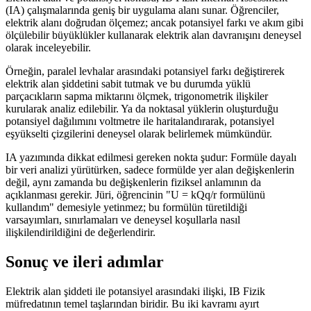
(IA) çalışmalarında geniş bir uygulama alanı sunar. Öğrenciler,
elektrik alanı doğrudan ölçemez; ancak potansiyel farkı ve akım gibi
ölçülebilir büyüklükler kullanarak elektrik alan davranışını deneysel
olarak inceleyebilir.
Örneğin, paralel levhalar arasındaki potansiyel farkı değiştirerek
elektrik alan şiddetini sabit tutmak ve bu durumda yüklü
parçacıkların sapma miktarını ölçmek, trigonometrik ilişkiler
kurularak analiz edilebilir. Ya da noktasal yüklerin oluşturduğu
potansiyel dağılımını voltmetre ile haritalandırarak, potansiyel
eşyükselti çizgilerini deneysel olarak belirlemek mümkündür.
IA yazımında dikkat edilmesi gereken nokta şudur: Formüle dayalı
bir veri analizi yürütürken, sadece formülde yer alan değişkenlerin
değil, aynı zamanda bu değişkenlerin fiziksel anlamının da
açıklanması gerekir. Jüri, öğrencinin "U = kQq/r formülünü
kullandım" demesiyle yetinmez; bu formülün türetildiği
varsayımları, sınırlamaları ve deneysel koşullarla nasıl
ilişkilendirildiğini de değerlendirir.
Sonuç ve ileri adımlar
Elektrik alan şiddeti ile potansiyel arasındaki ilişki, IB Fizik
müfredatının temel taşlarından biridir. Bu iki kavramı ayırt