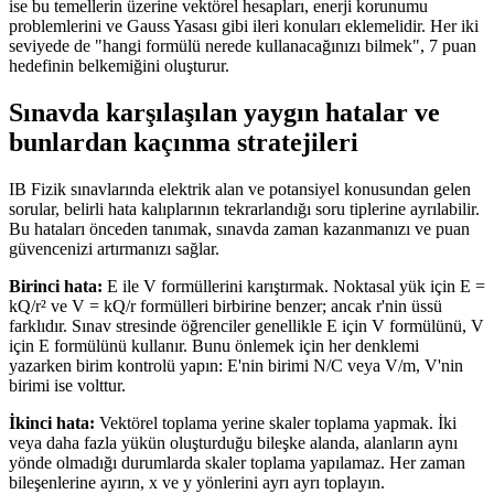
ise bu temellerin üzerine vektörel hesapları, enerji korunumu
problemlerini ve Gauss Yasası gibi ileri konuları eklemelidir. Her iki
seviyede de "hangi formülü nerede kullanacağınızı bilmek", 7 puan
hedefinin belkemiğini oluşturur.
Sınavda karşılaşılan yaygın hatalar ve
bunlardan kaçınma stratejileri
IB Fizik sınavlarında elektrik alan ve potansiyel konusundan gelen
sorular, belirli hata kalıplarının tekrarlandığı soru tiplerine ayrılabilir.
Bu hataları önceden tanımak, sınavda zaman kazanmanızı ve puan
güvencenizi artırmanızı sağlar.
Birinci hata:
E ile V formüllerini karıştırmak. Noktasal yük için E =
kQ/r² ve V = kQ/r formülleri birbirine benzer; ancak r'nin üssü
farklıdır. Sınav stresinde öğrenciler genellikle E için V formülünü, V
için E formülünü kullanır. Bunu önlemek için her denklemi
yazarken birim kontrolü yapın: E'nin birimi N/C veya V/m, V'nin
birimi ise volttur.
İkinci hata:
Vektörel toplama yerine skaler toplama yapmak. İki
veya daha fazla yükün oluşturduğu bileşke alanda, alanların aynı
yönde olmadığı durumlarda skaler toplama yapılamaz. Her zaman
bileşenlerine ayırın, x ve y yönlerini ayrı ayrı toplayın.