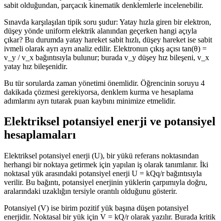
sabit olduğundan, parçacık kinematik denklemlerle incelenebilir.
Sınavda karşılaşılan tipik soru şudur: Yatay hızla giren bir elektron,
düşey yönde uniform elektrik alanından geçerken hangi açıyla
çıkar? Bu durumda yatay hareket sabit hızlı, düşey hareket ise sabit
ivmeli olarak ayrı ayrı analiz edilir. Elektronun çıkış açısı tan(θ) =
v_y / v_x bağıntısıyla bulunur; burada v_y düşey hız bileşeni, v_x
yatay hız bileşenidir.
Bu tür sorularda zaman yönetimi önemlidir. Öğrencinin soruyu 4
dakikada çözmesi gerekiyorsa, denklem kurma ve hesaplama
adımlarını ayrı tutarak puan kaybını minimize etmelidir.
Elektriksel potansiyel enerji ve potansiyel
hesaplamaları
Elektriksel potansiyel enerji (U), bir yükü referans noktasından
herhangi bir noktaya getirmek için yapılan iş olarak tanımlanır. İki
noktasal yük arasındaki potansiyel enerji U = kQq/r bağıntısıyla
verilir. Bu bağıntı, potansiyel enerjinin yüklerin çarpımıyla doğru,
aralarındaki uzaklığın tersiyle orantılı olduğunu gösterir.
Potansiyel (V) ise birim pozitif yük başına düşen potansiyel
enerjidir. Noktasal bir yük için V = kQ/r olarak yazılır. Burada kritik