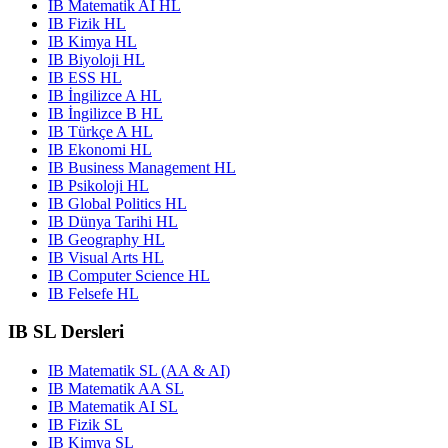
IB Matematik AI HL
IB Fizik HL
IB Kimya HL
IB Biyoloji HL
IB ESS HL
IB İngilizce A HL
IB İngilizce B HL
IB Türkçe A HL
IB Ekonomi HL
IB Business Management HL
IB Psikoloji HL
IB Global Politics HL
IB Dünya Tarihi HL
IB Geography HL
IB Visual Arts HL
IB Computer Science HL
IB Felsefe HL
IB SL Dersleri
IB Matematik SL (AA & AI)
IB Matematik AA SL
IB Matematik AI SL
IB Fizik SL
IB Kimya SL