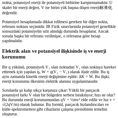
nokta, potansiyel enerji ile potansiyeli birbirine karıştırmamaktır. U
skaler bir enerji değeri, V ise birim yük başına düşen enerji标准化
değeridir.
Potansiyel hesaplamada dikkat edilmesi gereken bir diğer nokta,
referans noktası seçimidir. IB Fizik sınavlarında potansiyel genellikle
sonsuzdaki potansiyelin sıfır alındığı durumda hesaplanır. Ancak
soruda başka bir referans verilmişse, o referansa göre hesap
yapılmalıdır.
Elektrik alan ve potansiyel ilişkisinde iş ve enerji
korunumu
Bir q yükünü, potansiyeli V₁ olan noktadan V₂ olan noktaya hareket
ettirmek için yapılan iş, W = q(V₂ − V₁) olarak ifade edilir. Bu iş
aynı zamanda kinetik enerji değişimine eşittir: ΔK = W. Bu ilişki,
enerji korunumu ilkesinin elektrik alanına uygulanmasıdır.
Sorularda şu kalıp sıkça karşınıza çıkar: Yüklü bir parçacık
potansiyel farkı V olan bir bölgeden serbest bırakılıyor; hızı ne olur?
Bu durumda enerji korunumundan qV = ½mv² elde edilir ve hız v =
√(2qV/m) olarak bulunur. Bu formül, parçacık hızlandırıcıları ve
kütle-spektrometresi gibi cihazların çalışma prensibinin temelini
oluşturur.