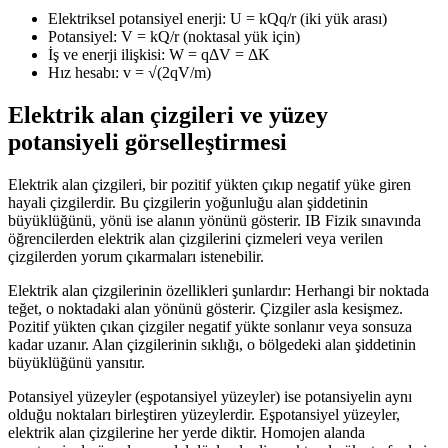
Elektriksel potansiyel enerji: U = kQq/r (iki yük arası)
Potansiyel: V = kQ/r (noktasal yük için)
İş ve enerji ilişkisi: W = qΔV = ΔK
Hız hesabı: v = √(2qV/m)
Elektrik alan çizgileri ve yüzey
potansiyeli görselleştirmesi
Elektrik alan çizgileri, bir pozitif yükten çıkıp negatif yüke giren
hayali çizgilerdir. Bu çizgilerin yoğunluğu alan şiddetinin
büyüklüğünü, yönü ise alanın yönünü gösterir. IB Fizik sınavında
öğrencilerden elektrik alan çizgilerini çizmeleri veya verilen
çizgilerden yorum çıkarmaları istenebilir.
Elektrik alan çizgilerinin özellikleri şunlardır: Herhangi bir noktada
teğet, o noktadaki alan yönünü gösterir. Çizgiler asla kesişmez.
Pozitif yükten çıkan çizgiler negatif yükte sonlanır veya sonsuza
kadar uzanır. Alan çizgilerinin sıklığı, o bölgedeki alan şiddetinin
büyüklüğünü yansıtır.
Potansiyel yüzeyler (eşpotansiyel yüzeyler) ise potansiyelin aynı
olduğu noktaları birleştiren yüzeylerdir. Eşpotansiyel yüzeyler,
elektrik alan çizgilerine her yerde diktir. Homojen alanda