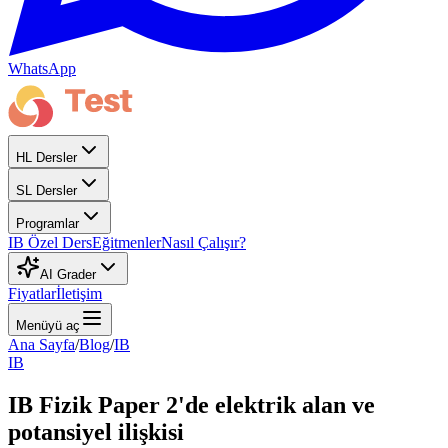
WhatsApp
HL Dersler
SL Dersler
Programlar
IB Özel Ders
Eğitmenler
Nasıl Çalışır?
AI Grader
Fiyatlar
İletişim
Menüyü aç
Ana Sayfa
/
Blog
/
IB
IB
IB Fizik Paper 2'de elektrik alan ve
potansiyel ilişkisi