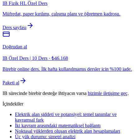
IB Fizik HL Özel Ders
Müfredat, paper kırılımı, çalışma planı ve öğretmen kadrosu.
Ders sayfası
Doğrudan al
IB Özel Ders | 10 Ders
·
₺46.168
Birebir online ders. İlk hafta kullanılmamış dersler için %100 iade.
Paketi al
IB sürecinde birebir desteğe ihtiyacın varsa
bizimle iletişime geç
.
İçindekiler
Elektrik alan şiddeti ve potansiyel: temel tanımlar ve
kavramsal fark
İki kavram arasındaki matematiksel bağlantı
Noktasal yüklerden oluşan elektrik alan hesaplamaları
Üç yük durumu: simetri analizi