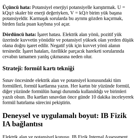
Üçüncü hata:
Potansiyel enerjiyi potansiyelle karıştırmak. U =
kQq/r skaler bir enerji değeriyken, V = kQ/r birim yük başına
potansiyeldir. Karmaşık sorularda bu ayrımı gözden kaçırmak,
birden fazla puan kaybına yol açar.
Dördüncü hata:
İşaret hatası. Elektrik alan yönü, pozitif yük
üzerinde kuvvetin yönüdür ve potansiyel yüksek olan yerden düşük
olana doğru işaret edilir. Negatif yük için kuvvet yönü alanın
tersinedir. İşaret hataları, özellikle parçacık hareketi sorularında
cevabın tamamen yanlış çıkmasına neden olur.
Strateji: formül kartı tekniği
Sınav öncesinde elektrik alan ve potansiyel konusundaki tüm
formülleri, formül kartlarına yazın. Her kartın bir yüzünde formül,
diğer yüzünde formülün hangi durumda kullanıldığı ve birimleri
yazılı olsun. Bu kartları sınavdan önce günde 10 dakika inceleyerek
formül hatırlama sürecini pekiştirin.
Deneysel ve uygulamalı boyut: IB Fizik
IA bağlantısı
Elektrik alan ve potansiyel konusu, IB Fizik Internal Assessment