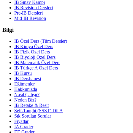
IB Sınav Kampı
IB Revision Dersleri
Pre-IB Dersleri
Mid-IB Revision
Bilgi
IB Özel Ders (Tüm Dersler)
IB Kimya Özel Ders
IB Fizik Özel Ders
IB Biyoloji Özel Ders
IB Matematik Özel Ders
IB Türkçe A Özel Ders
IB Kursu
IB Dershanesi
Eğitmenler
Hakkımızda
Nasıl Çalışır?
Neden Biz?
IB Retake & Resit
Self-Taught (SSST) Dil A
Sık Sorulan Sorular
Fiyatlar
IA Grader
EE Grader