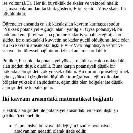
ise volttur (J/C). Her iki büyüklük de skaler ve vektörel nitelik
taşıması bakımından farklılık gösterir; E bir vektör, V ise skaler bir
büyüklüktür.
Öğrenciler arasında en sık karşılaşılan kavram karmaşası şudur:
"Yüksek potansiyel = güçlü alan" yanılgısı. Oysa potansiyel, bir
noktanın enerji referansına göre ne kadar iş yapabileceğini; alan
şiddeti ise o noktadaki kuvvetin ne kadar güçlü olduğunu ifade eder.
Bu iki kavram arasındaki ilişki E = −dV/dr bağıntısıyla verilir ve
sınavda bu türevsel bağıntının fiziksel anlamı sorulabilir.
Pratikte, bir noktada potansiyel yüksek olabilir ancak o noktadaki
alan şiddeti düşük olabilir. Buna karşın potansiyeli düşük bir
noktada alan şiddeti çok yüksek olabilir. Bu durumu görselleştirmek
için eşyükselti çizgilerini düşünün: topoğrafyada eğim dik olan
bölgeler yüksek alan şiddetine, eğim düz olan bölgeler ise düşük
alan şiddetine karşılık gelir.
İki kavram arasındaki matematiksel bağlantı
Elektrik alan şiddeti ile potansiyel arasındaki en temel ilişki şu
şekilde özetlenebilir:
E, potansiyelin uzaydaki değişim hızıdır; potansiyel
gradyanının negatifi olarak ifade edilir.