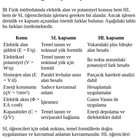
IB Fizik müfredatında elektrik alan ve potansiyel konusu hem HL
hem de SL öğrencilerinin işlemesi gereken bir alandır. Ancak işlenen
derinlik ve kapsam açısından önemli farklar bulunur. Aşağıdaki tablo
bu farkları özetlemektedir.
Konu
SL kapsamı
HL kapsamı
Elektrik alan
Temel tanım ve
Yukarıdaki plus bileşke
şiddeti (E = F/q)
noktasal yük formülü
alan hesabı
Elektriksel
Temel tanım ve
İki nokta arasındaki
potansiyel (V =
noktasal yük için
potansiyel fark hesabı
W/q)
formül
Homojen alan (E
Paralel levhalar arası
Parçacık hareketi analizi
= V/d)
alan hesabı
dahil
Enerji korunumu
Sadece kavramsal
Hesaplamalı
(qV = ½mv²)
anlam
uygulamalar
Elektrik akısı (Φ =
Gauss Yasası ile
İşlenmez
EA·cosθ)
uygulama
Kapasitörler (C =
Temel tanım ve
Enerji depolama ve
Q/V)
seri/paralel bağlama
dielektrikler dahil
SL öğrencileri için odak noktası, temel formüllerin doğru
uygulanması ve kavramsal anlamın kavranmasıdır. HL öğrencileri