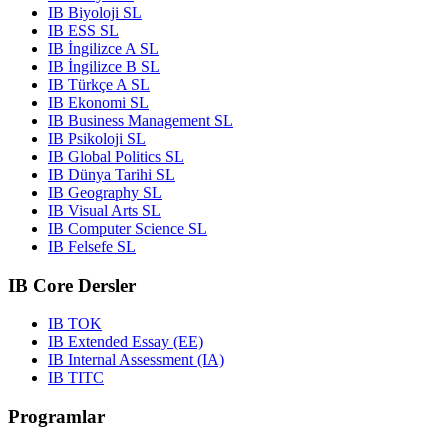
IB Biyoloji SL
IB ESS SL
IB İngilizce A SL
IB İngilizce B SL
IB Türkçe A SL
IB Ekonomi SL
IB Business Management SL
IB Psikoloji SL
IB Global Politics SL
IB Dünya Tarihi SL
IB Geography SL
IB Visual Arts SL
IB Computer Science SL
IB Felsefe SL
IB Core Dersler
IB TOK
IB Extended Essay (EE)
IB Internal Assessment (IA)
IB TITC
Programlar