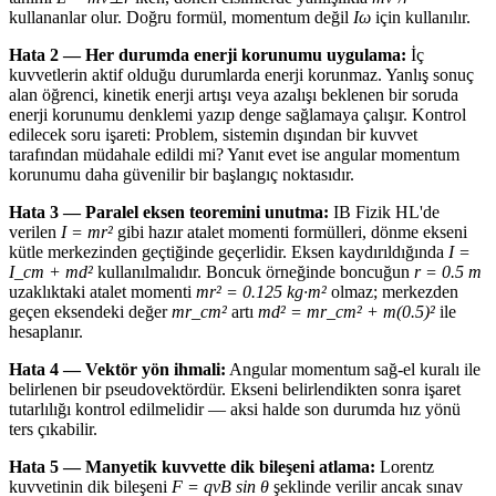
kullananlar olur. Doğru formül, momentum değil
Iω
için kullanılır.
Hata 2 — Her durumda enerji korunumu uygulama:
İç
kuvvetlerin aktif olduğu durumlarda enerji korunmaz. Yanlış sonuç
alan öğrenci, kinetik enerji artışı veya azalışı beklenen bir soruda
enerji korunumu denklemi yazıp denge sağlamaya çalışır. Kontrol
edilecek soru işareti: Problem, sistemin dışından bir kuvvet
tarafından müdahale edildi mi? Yanıt evet ise angular momentum
korunumu daha güvenilir bir başlangıç noktasıdır.
Hata 3 — Paralel eksen teoremini unutma:
IB Fizik HL'de
verilen
I = mr²
gibi hazır atalet momenti formülleri, dönme ekseni
kütle merkezinden geçtiğinde geçerlidir. Eksen kaydırıldığında
I =
I_cm + md²
kullanılmalıdır. Boncuk örneğinde boncuğun
r = 0.5 m
uzaklıktaki atalet momenti
mr² = 0.125 kg·m²
olmaz; merkezden
geçen eksendeki değer
mr_cm²
artı
md² = mr_cm² + m(0.5)²
ile
hesaplanır.
Hata 4 — Vektör yön ihmali:
Angular momentum sağ-el kuralı ile
belirlenen bir pseudovektördür. Ekseni belirlendikten sonra işaret
tutarlılığı kontrol edilmelidir — aksi halde son durumda hız yönü
ters çıkabilir.
Hata 5 — Manyetik kuvvette dik bileşeni atlama:
Lorentz
kuvvetinin dik bileşeni
F = qvB sin θ
şeklinde verilir ancak sınav