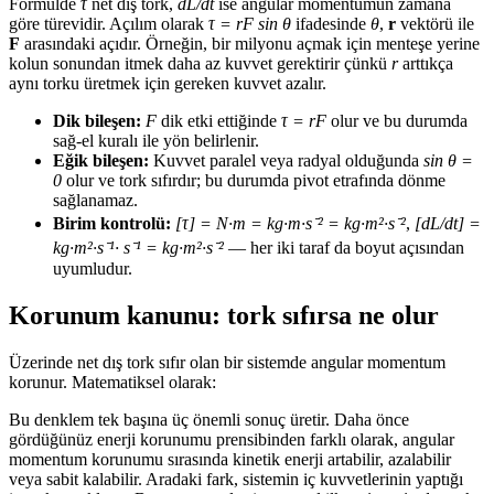
Formülde
τ
net dış tork,
dL/dt
ise angular momentumun zamana
göre türevidir. Açılım olarak
τ = rF sin θ
ifadesinde
θ
,
r
vektörü ile
F
arasındaki açıdır. Örneğin, bir milyonu açmak için menteşe yerine
kolun sonundan itmek daha az kuvvet gerektirir çünkü
r
arttıkça
aynı torku üretmek için gereken kuvvet azalır.
Dik bileşen:
F
dik etki ettiğinde
τ = rF
olur ve bu durumda
sağ-el kuralı ile yön belirlenir.
Eğik bileşen:
Kuvvet paralel veya radyal olduğunda
sin θ =
0
olur ve tork sıfırdır; bu durumda pivot etrafında dönme
sağlanamaz.
Birim kontrolü:
[τ] = N·m = kg·m·s⁻² = kg·m²·s⁻²
,
[dL/dt] =
kg·m²·s⁻¹· s⁻¹ = kg·m²·s⁻²
— her iki taraf da boyut açısından
uyumludur.
Korunum kanunu: tork sıfırsa ne olur
Üzerinde net dış tork sıfır olan bir sistemde angular momentum
korunur. Matematiksel olarak:
Bu denklem tek başına üç önemli sonuç üretir. Daha önce
gördüğünüz enerji korunumu prensibinden farklı olarak, angular
momentum korunumu sırasında kinetik enerji artabilir, azalabilir
veya sabit kalabilir. Aradaki fark, sistemin iç kuvvetlerinin yaptığı