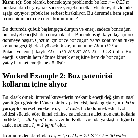
Kısmi (c):
Son olarak, boncuk aynı problemde bu kez
r = 0.25 m
noktasından başlayarak sadece yerçekimi etkisiyle dikey düzlemde
aşağı kayıyor; çubuk ise serbest bırakılıyor. Bu durumda hem açısal
momentum hem de enerji korunur mu?
Bu durumda çubuk başlangıçta durgun ve enerji sadece boncuğun
potansiyel enerjisinden oluşmaktadır. Boncuk aşağı kaydıkça çubuk
dönmeye başlar. Çözüm için önce boncuğun yatay konumdan dikey
konuma geçtiğindeki yükseklik kaybı bulunur:
Δh = 0.25 m
.
Potansiyel enerji kaybı
ΔU = 0.5 ✕ 9.81 ✕ 0.25 = 1.23 J
olur. Bu
enerji, sistemin hem dönme kinetik enerjisine hem de boncuğun
yatay hareket enerjisine dönüşür.
Worked Example 2: Buz patenicisi
kollarını içine alıyor
Bu klasik örnek, internal kuvvetlerin mekanik enerji değişimini nasıl
yarattığını gösterir. Dönen bir buz patenicisi, başlangıçta
r₁ = 0.80 m
yarıçaplı dairesel harekette
ω₁ = 3 rad/s
hızla dönmektedir. Kol
kütlesi vücuda göre ihmal edilirse patenicinin atalet momenti kollarla
birlikte
I₁ = 20 kg·m²
olarak verilir. Kollar vücuda yaklaştırıldığında
atalet momenti
I₂ = 2 kg·m²
olur.
Korunum denkleminden
ω₂ = I₁ω₁ / I₂ = 20 ✕ 3 / 2 = 30 rad/s