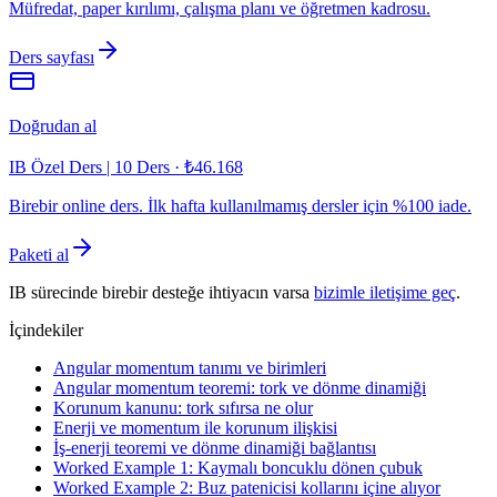
Müfredat, paper kırılımı, çalışma planı ve öğretmen kadrosu.
Ders sayfası
Doğrudan al
IB Özel Ders | 10 Ders
·
₺46.168
Birebir online ders. İlk hafta kullanılmamış dersler için %100 iade.
Paketi al
IB sürecinde birebir desteğe ihtiyacın varsa
bizimle iletişime geç
.
İçindekiler
Angular momentum tanımı ve birimleri
Angular momentum teoremi: tork ve dönme dinamiği
Korunum kanunu: tork sıfırsa ne olur
Enerji ve momentum ile korunum ilişkisi
İş-enerji teoremi ve dönme dinamiği bağlantısı
Worked Example 1: Kaymalı boncuklu dönen çubuk
Worked Example 2: Buz patenicisi kollarını içine alıyor