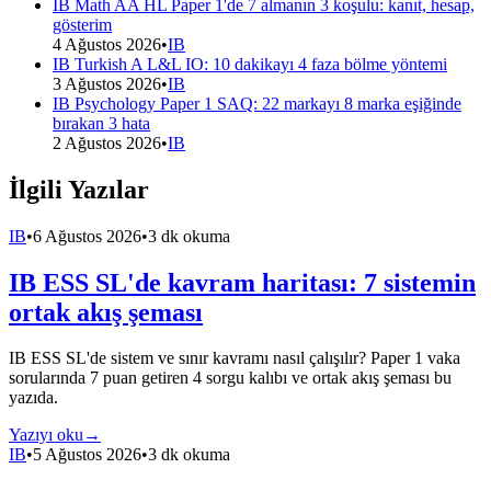
IB Math AA HL Paper 1'de 7 almanın 3 koşulu: kanıt, hesap,
gösterim
4 Ağustos 2026
•
IB
IB Turkish A L&L IO: 10 dakikayı 4 faza bölme yöntemi
3 Ağustos 2026
•
IB
IB Psychology Paper 1 SAQ: 22 markayı 8 marka eşiğinde
bırakan 3 hata
2 Ağustos 2026
•
IB
İlgili Yazılar
IB
•
6 Ağustos 2026
•
3 dk okuma
IB ESS SL'de kavram haritası: 7 sistemin
ortak akış şeması
IB ESS SL'de sistem ve sınır kavramı nasıl çalışılır? Paper 1 vaka
sorularında 7 puan getiren 4 sorgu kalıbı ve ortak akış şeması bu
yazıda.
Yazıyı oku
→
IB
•
5 Ağustos 2026
•
3 dk okuma