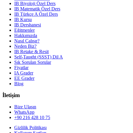
IB Biyoloji Özel Ders
IB Matematik Özel Ders
IB Türkçe A Özel Ders
IB Kursu
IB Dershanesi
Eğitmenler
Hakkımızda
Nasıl Çalışır?
Neden Biz?
IB Retake & Resit
Self-Taught (SSST) Dil A
Sık Sorulan Sorular
Fiyatlar
IA Grader
EE Grader
Blog
İletişim
Bize Ulaşın
WhatsApp
+90 216 428 10 75
Gizlilik Politikası
Kullanım Şartları