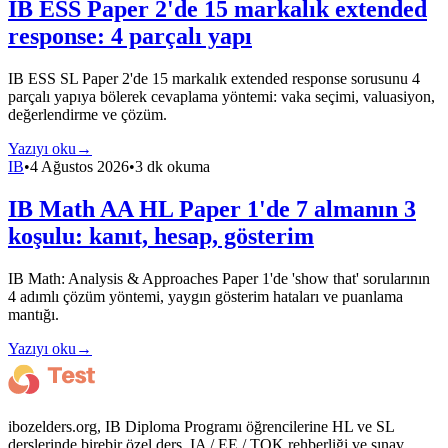
IB ESS Paper 2'de 15 markalık extended
response: 4 parçalı yapı
IB ESS SL Paper 2'de 15 markalık extended response sorusunu 4
parçalı yapıya bölerek cevaplama yöntemi: vaka seçimi, valuasiyon,
değerlendirme ve çözüm.
Yazıyı oku
→
IB
•
4 Ağustos 2026
•
3 dk okuma
IB Math AA HL Paper 1'de 7 almanın 3
koşulu: kanıt, hesap, gösterim
IB Math: Analysis & Approaches Paper 1'de 'show that' sorularının
4 adımlı çözüm yöntemi, yaygın gösterim hataları ve puanlama
mantığı.
Yazıyı oku
→
ibozelders.org, IB Diploma Programı öğrencilerine HL ve SL
derslerinde birebir özel ders, IA / EE / TOK rehberliği ve sınav