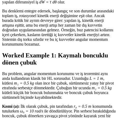
yapılan diferansiyel iş
dW = τ dθ
olur.
Bu denklemi entegre edersek, başlangıç ve son durumlar arasındaki
toplam iş, rotasyonel kinetik enerji değişimine eşit olur. Ancak
burada kritik bir ayrım devreye girer: yapılan iş, kinetik enerji
artışına eşittir, ama bu enerji artışı her zaman bir dış kuvvetin
doğrudan uygulamasından gelmez. Örneğin, buz patencisi kollarını
içeri çekerken, kasların ürettiği iç kuvvetler kinetik enerjiyi artırır.
Sistemin dış torku sıfırdır ve bu iç kuvvetler angular momentum
korunumunu bozamaz.
Worked Example 1: Kaymalı boncuklu
dönen çubuk
Bu problem, angular momentum korunumu ve iş teoremini aynı
anda kullandıran klasik bir HL sorusudur. Uzunluğu
L = 1 m
,
kütlesi
m₁ = 0.5 kg
olan ince bir çubuk, sürtünmesiz yatay bir pivot
etrafında serbestçe dönmektedir. Çubuğun bir ucunda
m₂ = 0.5 kg
kütleli küçük bir boncuk bulunmakta ve boncuk çubuk boyunca
sürtünmeli biçimde kayabilmektedir.
Kısmi (a):
İlk olarak çubuk, pin tarafından
r₀ = 0.5 m
konumunda
tutulurken
ω₀ = 10 rad/s
ile döndürülüyor. Pin serbest bırakıldığında
boncuk, çubuk dönerken yavaşça pivot yönünde kayarak yeni bir