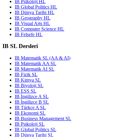
IB Psikoloji HL
IB Global Politics HL
IB Dünya Tarihi HL
IB Geography HL
IB Visual Arts HL
IB Computer Science HL
IB Felsefe HL
IB SL Dersleri
IB Matematik SL (AA & AI)
IB Matematik AA SL
IB Matematik AI SL
IB Fizik SL
IB Kimya SL
IB Biyoloji SL
IB ESS SL
IB İngilizce A SL
IB İngilizce B SL
IB Türkçe A SL
IB Ekonomi SL
IB Business Management SL
IB Psikoloji SL
IB Global Politics SL
IB Dünya Tarihi SL