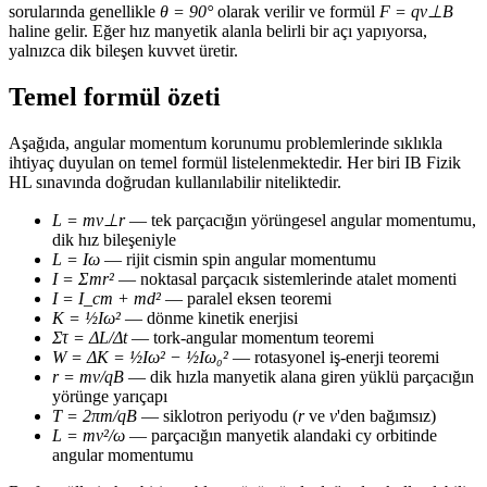
sorularında genellikle
θ = 90°
olarak verilir ve formül
F = qv⊥B
haline gelir. Eğer hız manyetik alanla belirli bir açı yapıyorsa,
yalnızca dik bileşen kuvvet üretir.
Temel formül özeti
Aşağıda, angular momentum korunumu problemlerinde sıklıkla
ihtiyaç duyulan on temel formül listelenmektedir. Her biri IB Fizik
HL sınavında doğrudan kullanılabilir niteliktedir.
L = mv⊥r
— tek parçacığın yörüngesel angular momentumu,
dik hız bileşeniyle
L = Iω
— rijit cismin spin angular momentumu
I = Σmr²
— noktasal parçacık sistemlerinde atalet momenti
I = I_cm + md²
— paralel eksen teoremi
K = ½Iω²
— dönme kinetik enerjisi
Στ = ΔL/Δt
— tork-angular momentum teoremi
W = ΔK = ½Iω² − ½Iω₀²
— rotasyonel iş-enerji teoremi
r = mv/qB
— dik hızla manyetik alana giren yüklü parçacığın
yörünge yarıçapı
T = 2πm/qB
— siklotron periyodu (
r
ve
v
'den bağımsız)
L = mv²/ω
— parçacığın manyetik alandaki cy orbitinde
angular momentumu