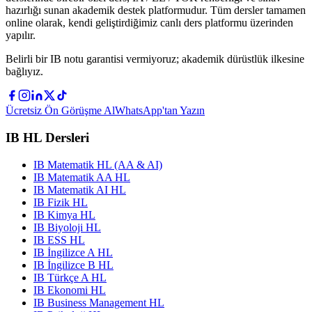
hazırlığı sunan akademik destek platformudur. Tüm dersler tamamen
online olarak, kendi geliştirdiğimiz canlı ders platformu üzerinden
yapılır.
Belirli bir IB notu garantisi vermiyoruz; akademik dürüstlük ilkesine
bağlıyız.
Ücretsiz Ön Görüşme Al
WhatsApp'tan Yazın
IB HL Dersleri
IB Matematik HL (AA & AI)
IB Matematik AA HL
IB Matematik AI HL
IB Fizik HL
IB Kimya HL
IB Biyoloji HL
IB ESS HL
IB İngilizce A HL
IB İngilizce B HL
IB Türkçe A HL
IB Ekonomi HL
IB Business Management HL