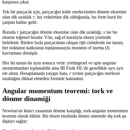
karşınıza çıkar.
Tek bir parçacık için, parçacığın kütle merkezinden dönme eksenine
olan dik uzaklık
r
, hız vektörüne dik olduğunda, bu form basit bir
çarpım haline gelir:
Burada
r
parçacığın dönme eksenine olan dik uzaklığı,
v
ise bu
eksene teğetsel hızıdır. Yön, sağ-el kuralıyla eksen yönünde
belirlenir. Birden fazla parçacıktan oluşan rijit cisimlerde ise tanım,
her noktanın katkısının toplanmasıyla moment of inertia (
I
)
kavramına dönüşür.
Her iki tanım da aynı sonucu verir: yörüngesel ve spin angular
momentumları toplanabilir ama IB Fizik HL'de genellikle ayrı ayrı
ele alınır. Hesaplamada yaygın hata,
r
yerine parçacığın merkeze
uzaklığını dikkat etmeden formüle katmaktır.
Angular momentum teoremi: tork ve
dönme dinamiği
Newton'un ikinci yasasının dönme karşılığı, tork-angular momentum
teoremi olarak bilinir. Bir eksen etrafında dönen sistemde dış tork şu
ilişkiyi sağlar: