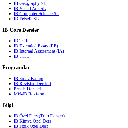
IB Geography SL
IB Visual Arts SL
IB Computer Science SL
IB Felsefe SL
IB Core Dersler
IB TOK
IB Extended Essay (EE)
IB Internal Assessment (IA)
IB TITC
Programlar
IB Sınav Kampı
IB Revision Dersleri
Pre-IB Dersleri
Mid-IB Revision
Bilgi
IB Özel Ders (Tüm Dersler)
IB Kimya Özel Ders
IB Fizik Özel Ders