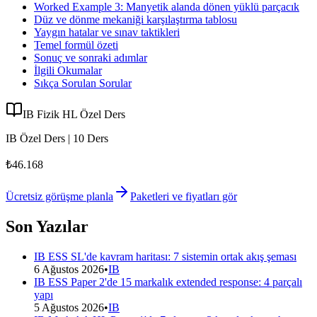
Worked Example 3: Manyetik alanda dönen yüklü parçacık
Düz ve dönme mekaniği karşılaştırma tablosu
Yaygın hatalar ve sınav taktikleri
Temel formül özeti
Sonuç ve sonraki adımlar
İlgili Okumalar
Sıkça Sorulan Sorular
IB Fizik HL Özel Ders
IB Özel Ders | 10 Ders
₺46.168
Ücretsiz görüşme planla
Paketleri ve fiyatları gör
Son Yazılar
IB ESS SL'de kavram haritası: 7 sistemin ortak akış şeması
6 Ağustos 2026
•
IB
IB ESS Paper 2'de 15 markalık extended response: 4 parçalı
yapı
5 Ağustos 2026
•
IB