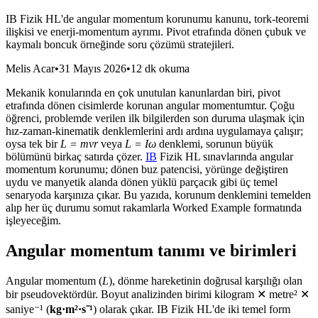
IB Fizik HL'de angular momentum korunumu kanunu, tork-teoremi
ilişkisi ve enerji-momentum ayrımı. Pivot etrafında dönen çubuk ve
kaymalı boncuk örneğinde soru çözümü stratejileri.
Melis Acar
•
31 Mayıs 2026
•
12 dk okuma
Mekanik konularında en çok unutulan kanunlardan biri, pivot
etrafında dönen cisimlerde korunan angular momentumtur. Çoğu
öğrenci, problemde verilen ilk bilgilerden son duruma ulaşmak için
hız-zaman-kinematik denklemlerini ardı ardına uygulamaya çalışır;
oysa tek bir
L = mvr
veya
L = Iω
denklemi, sorunun büyük
bölümünü birkaç satırda çözer.
IB
Fizik HL sınavlarında angular
momentum korunumu; dönen buz patencisi, yörünge değiştiren
uydu ve manyetik alanda dönen yüklü parçacık gibi üç temel
senaryoda karşınıza çıkar. Bu yazıda, korunum denklemini temelden
alıp her üç durumu somut rakamlarla Worked Example formatında
işleyeceğim.
Angular momentum tanımı ve birimleri
Angular momentum (
L
), dönme hareketinin doğrusal karşılığı olan
bir pseudovektördür. Boyut analizinden birimi kilogram ✕ metre² ✕
saniye⁻¹ (
kg·m²·s⁻¹
) olarak çıkar. IB Fizik HL'de iki temel form