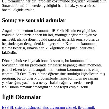
Bu formüllerin her biri, problem çözümünde doğrudan kullanılabilir.
Sınavda formülün nereden geldiğini hatırlamak, yazma süresini
önemli ölçüde azaltır.
Sonuç ve sonraki adımlar
Angular momentum korunumu, IB Fizik HL'nin en güçlü kısa
yoludur. Sabit hızla dönen bir kol, yörünge değiştiren uydu ve
manyetik alanda dönen yüklü parçacık üç farklı senaryo olsa da
hepsinde aynı denge denklemi geçerlidir. Korunum kanununu
tanıma becerisi, sınavın her iki kâğıdında da puanı belirleyen
faktördür.
Döner çubuk ve kaymalı boncuk sorusu, bu konunun tüm
boyutlarını tek bir problemde birleştirir: başlangıç atalet momenti,
paralel eksen teoremi, angular momentum korunumu ve iş-enerji
teoremi. İB Özel Ders'in bir e öğrencisine sunduğu kişiselleştirilmiş
program, bu tıp bileşik problemlerde hangi formülün ne zaman
yazılacağını, yazılmışsa nereye bakılacağını ve neden enerji
tablusunun tamamlanmadığını anında tespit edip düzeltir.
İlgili Okumalar
ESS SL sistem düşüncesi: akış diyagramı çizmek ile dinamik