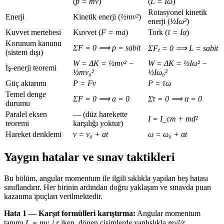
(
p = mv
)
(
L = Iω
)
Rotasyonel kinetik
Enerji
Kinetik enerji (
½mv²
)
enerji (
½Iω²
)
Kuvvet mertebesi
Kuvvet (
F = ma
)
Tork (
τ = Iα
)
Korunum kanunu
ΣF = 0 ⟹ p = sabit
ΣFₜ = 0 ⟹ L = sabit
(sistem dışı)
W = ΔK = ½mv² −
W = ΔK = ½Iω² −
İş-enerji teoremi
½mv₀²
½Iω₀²
Güç aktarımı
P = Fv
P = τω
Temel denge
ΣF = 0 ⟹ a = 0
Στ = 0 ⟹ α = 0
durumu
Paralel eksen
— (düz harekette
I = I_cm + md²
teoremi
karşılığı yoktur)
Hareket denklemi
v = v₀ + at
ω = ω₀ + αt
Yaygın hatalar ve sınav taktikleri
Bu bölüm, angular momentum ile ilgili sıklıkla yapılan beş hatası
sınıflandırır. Her birinin ardından doğru yaklaşım ve sınavda puan
kazanma ipuçları verilmektedir.
Hata 1 — Karşıt formülleri karıştırma:
Angular momentum
tanımı
L = mv⊥r
iken, dönen cisimlerde yanlışlıkla
mv²/r