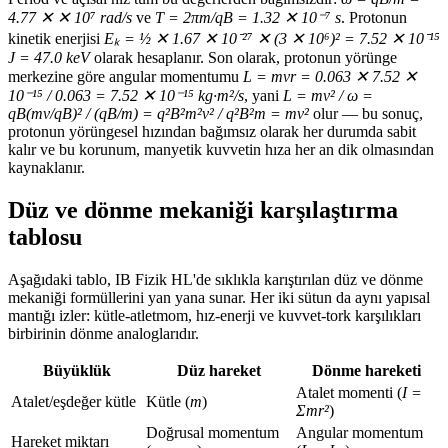
4.77 ✕ ✕ 10⁷ rad/s
ve
T = 2πm/qB = 1.32 ✕ 10⁻⁷ s
. Protonun
kinetik enerjisi
Eₖ = ½ ✕ 1.67 ✕ 10⁻²⁷ ✕ (3 ✕ 10⁶)² = 7.52 ✕ 10⁻¹⁵
J = 47.0 keV
olarak hesaplanır. Son olarak, protonun yörünge
merkezine göre angular momentumu
L = mvr = 0.063 ✕ 7.52 ✕
10⁻¹⁵ / 0.063 = 7.52 ✕ 10⁻¹⁵ kg·m²/s
, yani
L = mv² / ω =
qB(mv/qB)² / (qB/m) = q²B²m²v² / q²B²m = mv²
olur — bu sonuç,
protonun yörüngesel hızından bağımsız olarak her durumda sabit
kalır ve bu korunum, manyetik kuvvetin hıza her an dik olmasından
kaynaklanır.
Düz ve dönme mekaniği karşılaştırma
tablosu
Aşağıdaki tablo, IB Fizik HL'de sıklıkla karıştırılan düz ve dönme
mekaniği formüllerini yan yana sunar. Her iki sütun da aynı yapısal
mantığı izler: kütle-atletmom, hız-enerji ve kuvvet-tork karşılıkları
birbirinin dönme analoglarıdır.
Büyüklük
Düz hareket
Dönme hareketi
Atalet momenti (
I =
Atalet/eşdeğer kütle
Kütle (
m
)
Σmr²
)
Doğrusal momentum
Angular momentum
Hareket miktarı