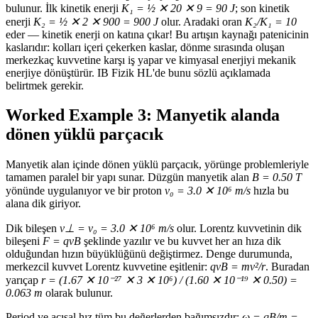
bulunur. İlk kinetik enerji
K₁ = ½ ✕ 20 ✕ 9 = 90 J
; son kinetik
enerji
K₂ = ½ ✕ 2 ✕ 900 = 900 J
olur. Aradaki oran
K₂/K₁ = 10
eder — kinetik enerji on katına çıkar! Bu artışın kaynağı patenicinin
kaslarıdır: kolları içeri çekerken kaslar, dönme sırasında oluşan
merkezkaç kuvvetine karşı iş yapar ve kimyasal enerjiyi mekanik
enerjiye dönüştürür. IB Fizik HL'de bunu sözlü açıklamada
belirtmek gerekir.
Worked Example 3: Manyetik alanda
dönen yüklü parçacık
Manyetik alan içinde dönen yüklü parçacık, yörünge problemleriyle
tamamen paralel bir yapı sunar. Düzgün manyetik alan
B = 0.50 T
yönünde uygulanıyor ve bir proton
v₀ = 3.0 ✕ 10⁶ m/s
hızla bu
alana dik giriyor.
Dik bileşen
v⊥ = v₀ = 3.0 ✕ 10⁶ m/s
olur. Lorentz kuvvetinin dik
bileşeni
F = qvB
şeklinde yazılır ve bu kuvvet her an hıza dik
olduğundan hızın büyüklüğünü değiştirmez. Denge durumunda,
merkezcil kuvvet Lorentz kuvvetine eşitlenir:
qvB = mv²/r
. Buradan
yarıçap
r = (1.67 ✕ 10⁻²⁷ ✕ 3 ✕ 10⁶) / (1.60 ✕ 10⁻¹⁹ ✕ 0.50) =
0.063 m
olarak bulunur.
Period ve açısal hız tüm bu değerlerden bağımsızdır:
ω = qB/m =