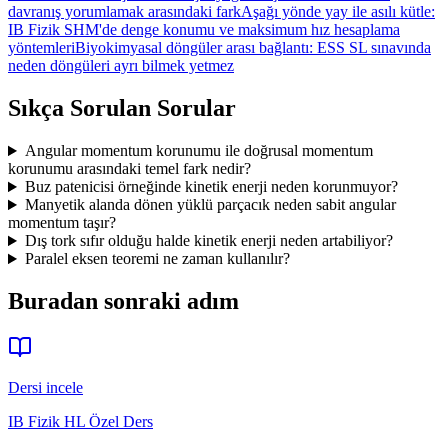
davranış yorumlamak arasındaki fark
Aşağı yönde yay ile asılı kütle:
IB Fizik SHM'de denge konumu ve maksimum hız hesaplama
yöntemleri
Biyokimyasal döngüler arası bağlantı: ESS SL sınavında
neden döngüleri ayrı bilmek yetmez
Sıkça Sorulan Sorular
Angular momentum korunumu ile doğrusal momentum
korunumu arasındaki temel fark nedir?
Buz patenicisi örneğinde kinetik enerji neden korunmuyor?
Manyetik alanda dönen yüklü parçacık neden sabit angular
momentum taşır?
Dış tork sıfır olduğu halde kinetik enerji neden artabiliyor?
Paralel eksen teoremi ne zaman kullanılır?
Buradan sonraki adım
Dersi incele
IB Fizik HL Özel Ders