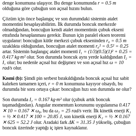
denge konumuna ulaşıyor. Bu denge konumunda
r = 0.5 m
olduğuna göre çubuğun son açısal hızını bulun.
Çözüm için önce başlangıç ve son durumdaki sistemin atalet
momentini hesaplayabilirim. İlk durumda boncuk merkezde
olmadığından, boncuğun kendi atalet momentinin çubuk ekseni
etrafında hesaplanması gerekir. Bunun için paralel eksen teoremi
uygulanır: boncuğun kütle merkezi çubuk ekseninden
r₀ = 0.5 m
uzaklıkta olduğundan, boncuğun atalet momenti
r₀² = 0.5² = 0.25
artar. Sistemin başlangıç atalet momenti
I₁ = (1/3)(0.5)(1)² + 0.25 =
0.417 kg·m²
olur. Son durumda boncuk aynı yerde kaldığından
I₂ =
I₁
olur; bu nedenle açısal hız değişmez ve son açısal hız
ω = 10
rad/s
olur.
Kısmi (b):
Şimdi pin serbest bırakıldığında boncuk açısal hız sabit
kalırken tamamen içeri,
r = 0 m
konumuna kayıyor olsaydı, bu
durumda bir soru ortaya çıkar: boncuğun hızı son durumda ne olur?
Son durumda
I₂ = 0.167 kg·m²
olur (çubuk artık boncuk
taşımadığından). Angular momentum korunumu uygulanırsa
0.417
✕ 10 = 0.167 ✕ ω
₂
, bu da
ω₂ = 25 rad/s
verir. İlk kinetik enerji
K₁
= ½ ✕ 0.417 ✕ 100 = 20.85 J
, son kinetik enerji
K₂ = ½ ✕ 0.167
✕ 625 = 52.2 J
olur. Aradaki fark
ΔK = 31.35 J
yükseliş, çubuğun
boncuk üzerinde yaptığı iç işten kaynaklanır.