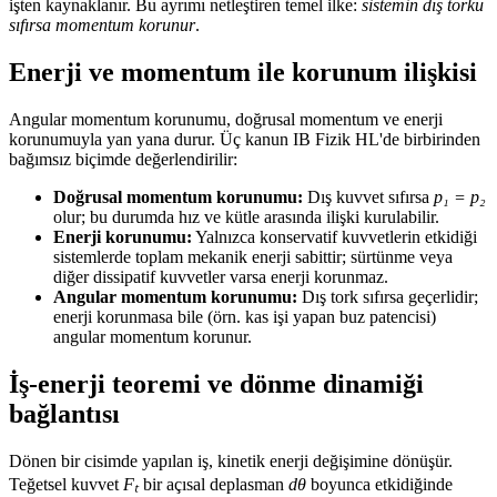
işten kaynaklanır. Bu ayrımı netleştiren temel ilke:
sistemin dış torku
sıfırsa momentum korunur
.
Enerji ve momentum ile korunum ilişkisi
Angular momentum korunumu, doğrusal momentum ve enerji
korunumuyla yan yana durur. Üç kanun IB Fizik HL'de birbirinden
bağımsız biçimde değerlendirilir:
Doğrusal momentum korunumu:
Dış kuvvet sıfırsa
p₁ = p₂
olur; bu durumda hız ve kütle arasında ilişki kurulabilir.
Enerji korunumu:
Yalnızca konservatif kuvvetlerin etkidiği
sistemlerde toplam mekanik enerji sabittir; sürtünme veya
diğer dissipatif kuvvetler varsa enerji korunmaz.
Angular momentum korunumu:
Dış tork sıfırsa geçerlidir;
enerji korunmasa bile (örn. kas işi yapan buz patencisi)
angular momentum korunur.
İş-enerji teoremi ve dönme dinamiği
bağlantısı
Dönen bir cisimde yapılan iş, kinetik enerji değişimine dönüşür.
Teğetsel kuvvet
Fₜ
bir açısal deplasman
dθ
boyunca etkidiğinde