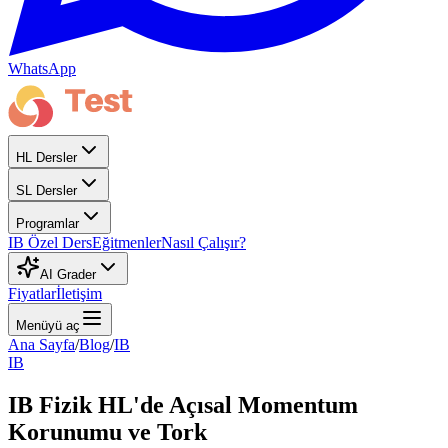
WhatsApp
HL Dersler
SL Dersler
Programlar
IB Özel Ders
Eğitmenler
Nasıl Çalışır?
AI Grader
Fiyatlar
İletişim
Menüyü aç
Ana Sayfa
/
Blog
/
IB
IB
IB Fizik HL'de Açısal Momentum
Korunumu ve Tork