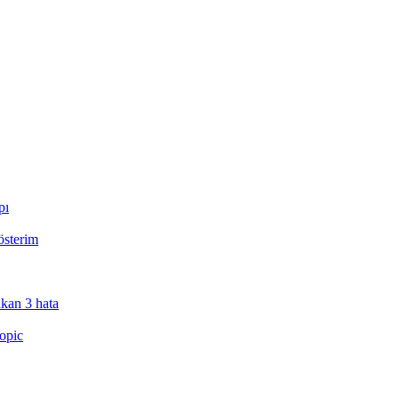
pı
österim
kan 3 hata
Topic