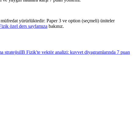
müfredat yürürlüktedir: Paper 3 ve option (seçmeli) üniteler
Fizik özel ders sayfamıza
bakınız.
a stratejisi
IB Fizik'te vektör analizi: kuvvet diyagramlarında 7 puan