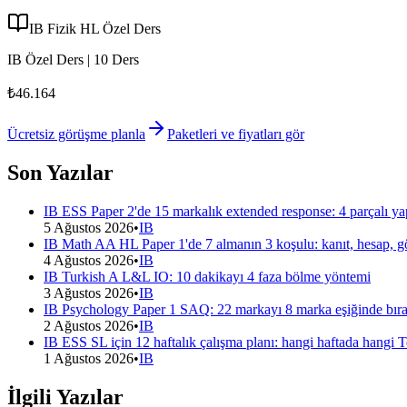
IB Fizik HL Özel Ders
IB Özel Ders | 10 Ders
₺46.164
Ücretsiz görüşme planla
Paketleri ve fiyatları gör
Son Yazılar
IB ESS Paper 2'de 15 markalık extended response: 4 parçalı ya
5 Ağustos 2026
•
IB
IB Math AA HL Paper 1'de 7 almanın 3 koşulu: kanıt, hesap, g
4 Ağustos 2026
•
IB
IB Turkish A L&L IO: 10 dakikayı 4 faza bölme yöntemi
3 Ağustos 2026
•
IB
IB Psychology Paper 1 SAQ: 22 markayı 8 marka eşiğinde bıra
2 Ağustos 2026
•
IB
IB ESS SL için 12 haftalık çalışma planı: hangi haftada hangi 
1 Ağustos 2026
•
IB
İlgili Yazılar