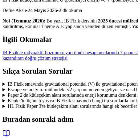
Defne Aksu
•
24 Mayıs 2026
•
2 dk okuma
Not (Temmuz 2026):
Bu yazı, IB Fizik dersinin
2025 öncesi müfred
kaldırılmış, konular Theme A-E yapısında yeniden düzenlenmiştir. Yaz
İlgili Okumalar
IB Fizik'te radyoaktif bozunma: yarı ömür hesaplamalarında 7 puan str
kazandıran doğru çözüm stratejisi
Sıkça Sorulan Sorular
IB Fizik sınavında gravitational potential (V) ile gravitational poten
Escape velocity formülündeki √2 çarpanı nereden geliyor ve nasıl h
Paper 2'de kütleçekim alanı sorularında enerji korunumu denklemi 
Kepler'in üçüncü yasası IB Fizik sınavında hangi tip sorularda kullan
HL Fizik Paper 3'te kütleçekim alanı sorularında hangi ek beceriler
Buradan sonraki adım