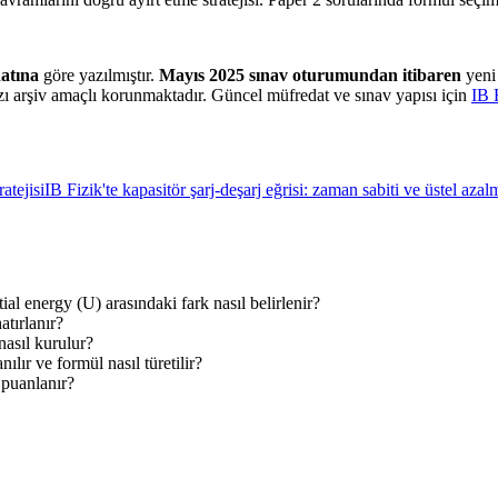
atına
göre yazılmıştır.
Mayıs 2025 sınav oturumundan itibaren
yeni 
ı arşiv amaçlı korunmaktadır. Güncel müfredat ve sınav yapısı için
IB 
atejisi
IB Fizik'te kapasitör şarj-deşarj eğrisi: zaman sabiti ve üstel azalm
tial energy (U) arasındaki fark nasıl belirlenir?
atırlanır?
nasıl kurulur?
ılır ve formül nasıl türetilir?
 puanlanır?