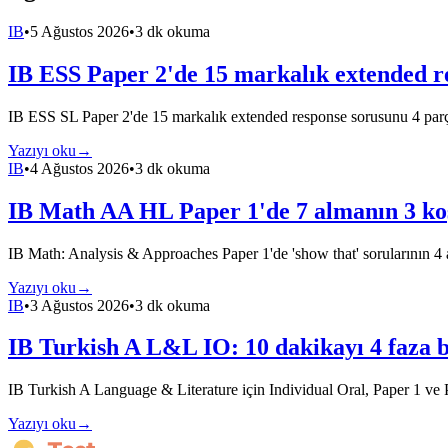
IB
•
5 Ağustos 2026
•
3 dk okuma
IB ESS Paper 2'de 15 markalık extended re
IB ESS SL Paper 2'de 15 markalık extended response sorusunu 4 parç
Yazıyı oku
→
IB
•
4 Ağustos 2026
•
3 dk okuma
IB Math AA HL Paper 1'de 7 almanın 3 koş
IB Math: Analysis & Approaches Paper 1'de 'show that' sorularının 4
Yazıyı oku
→
IB
•
3 Ağustos 2026
•
3 dk okuma
IB Turkish A L&L IO: 10 dakikayı 4 faza 
IB Turkish A Language & Literature için Individual Oral, Paper 1 ve Pap
Yazıyı oku
→