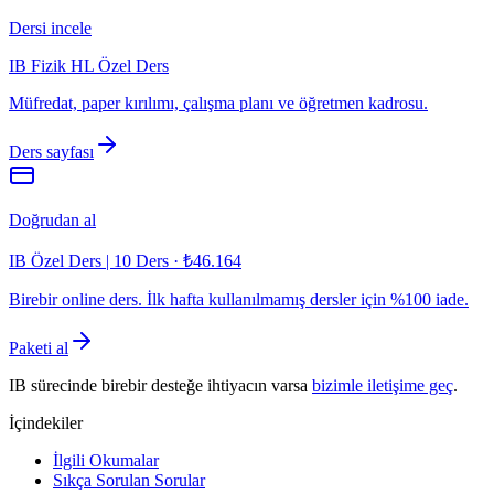
Dersi incele
IB Fizik HL Özel Ders
Müfredat, paper kırılımı, çalışma planı ve öğretmen kadrosu.
Ders sayfası
Doğrudan al
IB Özel Ders | 10 Ders
·
₺46.164
Birebir online ders. İlk hafta kullanılmamış dersler için %100 iade.
Paketi al
IB sürecinde birebir desteğe ihtiyacın varsa
bizimle iletişime geç
.
İçindekiler
İlgili Okumalar
Sıkça Sorulan Sorular