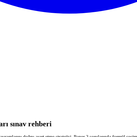
arı sınav rehberi
avramlarını doğru ayırt etme stratejisi. Paper 2 sorularında formül seçi