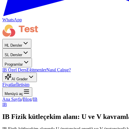
WhatsApp
HL Dersler
SL Dersler
Programlar
IB Özel Ders
Eğitmenler
Nasıl Çalışır?
AI Grader
Fiyatlar
İletişim
Menüyü aç
Ana Sayfa
/
Blog
/
IB
IB
IB Fizik kütleçekim alanı: U ve V kavraml
IB Fizik kütleçekim alanında U (potansiyel enerji) ve V (potansiyel) k