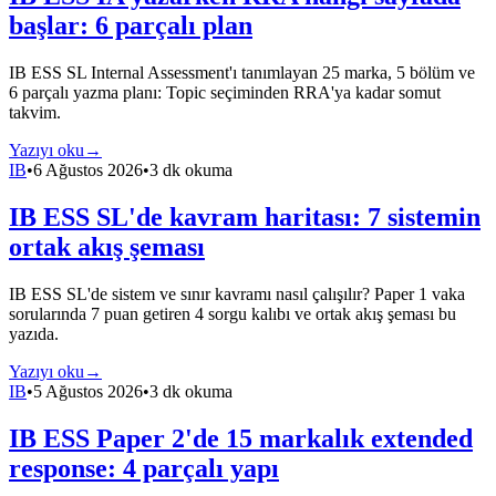
başlar: 6 parçalı plan
IB ESS SL Internal Assessment'ı tanımlayan 25 marka, 5 bölüm ve
6 parçalı yazma planı: Topic seçiminden RRA'ya kadar somut
takvim.
Yazıyı oku
→
IB
•
6 Ağustos 2026
•
3 dk okuma
IB ESS SL'de kavram haritası: 7 sistemin
ortak akış şeması
IB ESS SL'de sistem ve sınır kavramı nasıl çalışılır? Paper 1 vaka
sorularında 7 puan getiren 4 sorgu kalıbı ve ortak akış şeması bu
yazıda.
Yazıyı oku
→
IB
•
5 Ağustos 2026
•
3 dk okuma
IB ESS Paper 2'de 15 markalık extended
response: 4 parçalı yapı