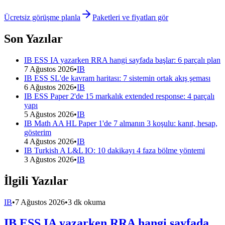
Ücretsiz görüşme planla
Paketleri ve fiyatları gör
Son Yazılar
IB ESS IA yazarken RRA hangi sayfada başlar: 6 parçalı plan
7 Ağustos 2026
•
IB
IB ESS SL'de kavram haritası: 7 sistemin ortak akış şeması
6 Ağustos 2026
•
IB
IB ESS Paper 2'de 15 markalık extended response: 4 parçalı
yapı
5 Ağustos 2026
•
IB
IB Math AA HL Paper 1'de 7 almanın 3 koşulu: kanıt, hesap,
gösterim
4 Ağustos 2026
•
IB
IB Turkish A L&L IO: 10 dakikayı 4 faza bölme yöntemi
3 Ağustos 2026
•
IB
İlgili Yazılar
IB
•
7 Ağustos 2026
•
3 dk okuma
IB ESS IA yazarken RRA hangi sayfada