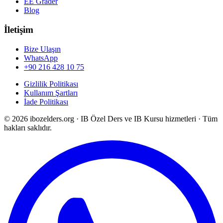
EE Grader
Blog
İletişim
Bize Ulaşın
WhatsApp
+90 216 428 10 75
Gizlilik Politikası
Kullanım Şartları
İade Politikası
©
2026
ibozelders.org
·
IB Özel Ders ve IB Kursu hizmetleri · Tüm
hakları saklıdır.