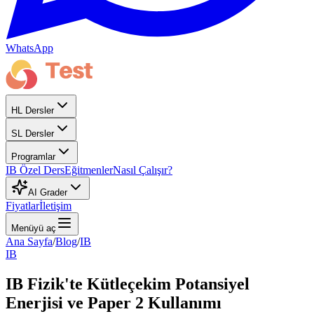
WhatsApp
HL Dersler
SL Dersler
Programlar
IB Özel Ders
Eğitmenler
Nasıl Çalışır?
AI Grader
Fiyatlar
İletişim
Menüyü aç
Ana Sayfa
/
Blog
/
IB
IB
IB Fizik'te Kütleçekim Potansiyel
Enerjisi ve Paper 2 Kullanımı