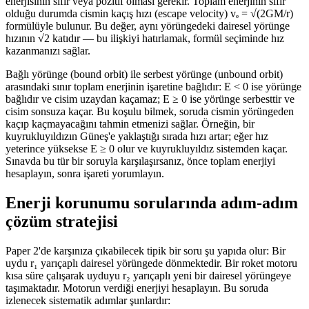
enerjisinin sıfır veya pozitif olması gerekir. Toplam enerjinin sıfır
olduğu durumda cismin kaçış hızı (escape velocity) vₑ = √(2GM/r)
formülüyle bulunur. Bu değer, aynı yörüngedeki dairesel yörünge
hızının √2 katıdır — bu ilişkiyi hatırlamak, formül seçiminde hız
kazanmanızı sağlar.
Bağlı yörünge (bound orbit) ile serbest yörünge (unbound orbit)
arasındaki sınır toplam enerjinin işaretine bağlıdır: E < 0 ise yörünge
bağlıdır ve cisim uzaydan kaçamaz; E ≥ 0 ise yörünge serbesttir ve
cisim sonsuza kaçar. Bu koşulu bilmek, soruda cismin yörüngeden
kaçıp kaçmayacağını tahmin etmenizi sağlar. Örneğin, bir
kuyrukluyıldızın Güneş'e yaklaştığı sırada hızı artar; eğer hız
yeterince yüksekse E ≥ 0 olur ve kuyrukluyıldız sistemden kaçar.
Sınavda bu tür bir soruyla karşılaşırsanız, önce toplam enerjiyi
hesaplayın, sonra işareti yorumlayın.
Enerji korunumu sorularında adım-adım
çözüm stratejisi
Paper 2'de karşınıza çıkabilecek tipik bir soru şu yapıda olur: Bir
uydu r₁ yarıçaplı dairesel yörüngede dönmektedir. Bir roket motoru
kısa süre çalışarak uyduyu r₂ yarıçaplı yeni bir dairesel yörüngeye
taşımaktadır. Motorun verdiği enerjiyi hesaplayın. Bu soruda
izlenecek sistematik adımlar şunlardır: