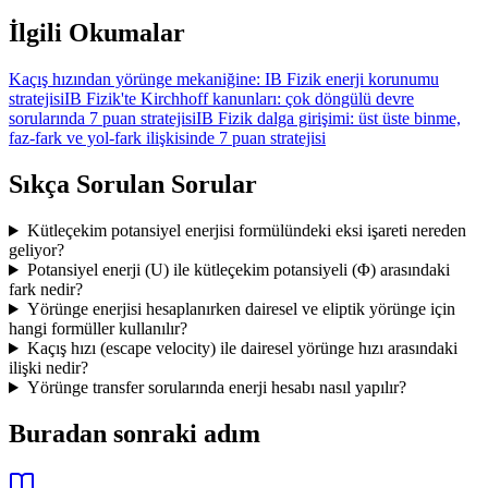
İlgili Okumalar
Kaçış hızından yörünge mekaniğine: IB Fizik enerji korunumu
stratejisi
IB Fizik'te Kirchhoff kanunları: çok döngülü devre
sorularında 7 puan stratejisi
IB Fizik dalga girişimi: üst üste binme,
faz-fark ve yol-fark ilişkisinde 7 puan stratejisi
Sıkça Sorulan Sorular
Kütleçekim potansiyel enerjisi formülündeki eksi işareti nereden
geliyor?
Potansiyel enerji (U) ile kütleçekim potansiyeli (Φ) arasındaki
fark nedir?
Yörünge enerjisi hesaplanırken dairesel ve eliptik yörünge için
hangi formüller kullanılır?
Kaçış hızı (escape velocity) ile dairesel yörünge hızı arasındaki
ilişki nedir?
Yörünge transfer sorularında enerji hesabı nasıl yapılır?
Buradan sonraki adım