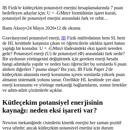
IB Fizik'te kütleçekim potansiyel enerjisi hesaplamalarında 7 puan
hedefleyen adaylar için: U = -GMm/r formülünün işaret kuralı,
potansiyel ile potansiyel enerjisi arasındaki fark ve orbit…
Banu Aksoy
•
24 Mayıs 2026
•
12 dk okuma
Gravitasyonel potansiyel enerji,
IB
Fizik müfredatının hem SL hem
de HL kesitinde karşınıza çıkan ve öğrencilerin sıklıkla işaret hatası
yaptığı bir konudur. U = -GMm/r ifadesindeki eksi işareti nereden
gelir? Potansiyel enerji (U) ile potansiyel (Φ) arasındaki fark nedir?
Bir uydunun yörüngesini değiştirmek için gereken enerji hesabı
hangi adımlarla yapılır ve neden bazı öğrenciler bu sorularda 6 puan
alırken diğerleri 7 puana ulaşır? Bu yazı, IB Fizik Paper 2'de
kütleçekim alanında enerji korunumu içeren sorularda yüksek puan
almanın sistematik yolunu sunar. Özellikle HL kesitinde yer alan
enerji korunumu ve yörünge mekaniği bağlantılarını, somut örnekler
ve adım-adım çözümlerle açıklar.
Kütleçekim potansiyel enerjisinin
kaynağı: neden eksi işareti var?
Newton mekaniğinde cisimlerin kinetik enerjisi her zaman pozitif
veya sıfırdır; ancak kütleçekim potansiyel enerjisi için durum