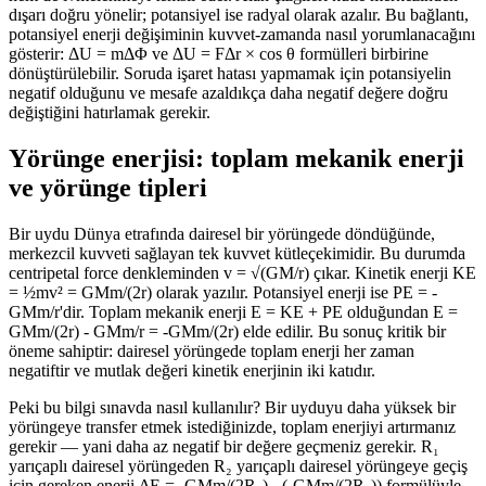
dışarı doğru yönelir; potansiyel ise radyal olarak azalır. Bu bağlantı,
potansiyel enerji değişiminin kuvvet-zamanda nasıl yorumlanacağını
gösterir: ΔU = mΔΦ ve ΔU = FΔr × cos θ formülleri birbirine
dönüştürülebilir. Soruda işaret hatası yapmamak için potansiyelin
negatif olduğunu ve mesafe azaldıkça daha negatif değere doğru
değiştiğini hatırlamak gerekir.
Yörünge enerjisi: toplam mekanik enerji
ve yörünge tipleri
Bir uydu Dünya etrafında dairesel bir yörüngede döndüğünde,
merkezcil kuvveti sağlayan tek kuvvet kütleçekimidir. Bu durumda
centripetal force denkleminden v = √(GM/r) çıkar. Kinetik enerji KE
= ½mv² = GMm/(2r) olarak yazılır. Potansiyel enerji ise PE = -
GMm/r'dir. Toplam mekanik enerji E = KE + PE olduğundan E =
GMm/(2r) - GMm/r = -GMm/(2r) elde edilir. Bu sonuç kritik bir
öneme sahiptir: dairesel yörüngede toplam enerji her zaman
negatiftir ve mutlak değeri kinetik enerjinin iki katıdır.
Peki bu bilgi sınavda nasıl kullanılır? Bir uyduyu daha yüksek bir
yörüngeye transfer etmek istediğinizde, toplam enerjiyi artırmanız
gerekir — yani daha az negatif bir değere geçmeniz gerekir. R₁
yarıçaplı dairesel yörüngeden R₂ yarıçaplı dairesel yörüngeye geçiş
için gereken enerji ΔE = -GMm/(2R₂) - (-GMm/(2R₁)) formülüyle