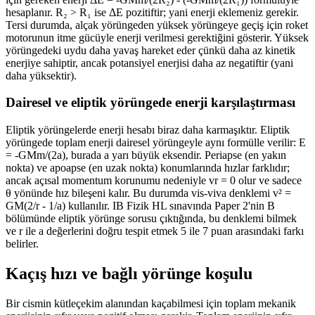
hesaplanır. R₂ > R₁ ise ΔE pozitiftir; yani enerji eklemeniz gerekir.
Tersi durumda, alçak yörüngeden yüksek yörüngeye geçiş için roket
motorunun itme gücüyle enerji verilmesi gerektiğini gösterir. Yüksek
yörüngedeki uydu daha yavaş hareket eder çünkü daha az kinetik
enerjiye sahiptir, ancak potansiyel enerjisi daha az negatiftir (yani
daha yüksektir).
Dairesel ve eliptik yörüngede enerji karşılaştırması
Eliptik yörüngelerde enerji hesabı biraz daha karmaşıktır. Eliptik
yörüngede toplam enerji dairesel yörüngeyle aynı formülle verilir: E
= -GMm/(2a), burada a yarı büyük eksendir. Periapse (en yakın
nokta) ve apoapse (en uzak nokta) konumlarında hızlar farklıdır;
ancak açısal momentum korunumu nedeniyle vr = 0 olur ve sadece
θ yönünde hız bileşeni kalır. Bu durumda vis-viva denklemi v² =
GM(2/r - 1/a) kullanılır. IB Fizik HL sınavında Paper 2'nin B
bölümünde eliptik yörünge sorusu çıktığında, bu denklemi bilmek
ve r ile a değerlerini doğru tespit etmek 5 ile 7 puan arasındaki farkı
belirler.
Kaçış hızı ve bağlı yörünge koşulu
Bir cismin kütleçekim alanından kaçabilmesi için toplam mekanik