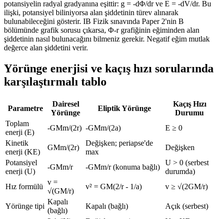
potansiyelin radyal gradyanına eşittir: g = -dΦ/dr ve E = -dV/dr. Bu
ilişki, potansiyel biliniyorsa alan şiddetinin türev alınarak
bulunabileceğini gösterir. IB Fizik sınavında Paper 2'nin B
bölümünde grafik sorusu çıkarsa, Φ-r grafiğinin eğiminden alan
şiddetinin nasıl bulunacağını bilmeniz gerekir. Negatif eğim mutlak
değerce alan şiddetini verir.
Yörünge enerjisi ve kaçış hızı sorularında
karşılaştırmalı tablo
Dairesel
Kaçış Hızı
Parametre
Eliptik Yörünge
Yörünge
Durumu
Toplam
-GMm/(2r)
-GMm/(2a)
E ≥ 0
enerji (E)
Kinetik
Değişken; periapse'de
GMm/(2r)
Değişken
enerji (KE)
max
Potansiyel
U > 0 (serbest
-GMm/r
-GMm/r (konuma bağlı)
enerji (U)
durumda)
v =
Hız formülü
v² = GM(2/r - 1/a)
v ≥ √(2GM/r)
√(GM/r)
Kapalı
Yörünge tipi
Kapalı (bağlı)
Açık (serbest)
(bağlı)