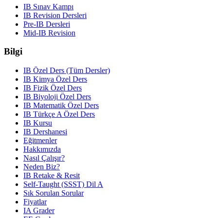
IB Sınav Kampı
IB Revision Dersleri
Pre-IB Dersleri
Mid-IB Revision
Bilgi
IB Özel Ders (Tüm Dersler)
IB Kimya Özel Ders
IB Fizik Özel Ders
IB Biyoloji Özel Ders
IB Matematik Özel Ders
IB Türkçe A Özel Ders
IB Kursu
IB Dershanesi
Eğitmenler
Hakkımızda
Nasıl Çalışır?
Neden Biz?
IB Retake & Resit
Self-Taught (SSST) Dil A
Sık Sorulan Sorular
Fiyatlar
IA Grader