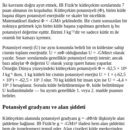
İki kavramı doğru ayırt etmek, IB Fizik'te kütleçekim sorularında 7
puan almanın ön koşuludur. Kütleçekim potansiyeli (Φ), birim kütle
başına düşen potansiyel enerjisidir ve skaler bir niceliktir.
Matematiksel ifadesi Φ = -GM/r şeklindedir. Bir cismi sonsuzdan bir
noktaya getirmek için birim kütle başına yapılması gereken iş bu
potansiyel değerine eşittir. Birimi J kg⁻¹'dir ve sadece kütle m ile
orantılı bir katsayı içermez.
Potansiyel enerji (U) ise aynı konumda belirli bir m kütlesine sahip
cismin toplam enerjisidir. U = mΦ olduğundan U = -GMm/r olarak
yazılır. Sınav sorularında genellikle potansiyel enerji istenir; ancak
bazı adaylar Φ değerini U olarak yazıp işaret hatası yaparlar.
Örneğin Dünya yüzeyindeki kütleçekim potansiyeli Φ ≈ -62,5 × 10⁶
J kg⁻¹ iken, 1 kg kütleli bir cismin potansiyel enerjisi U = 1 × (-62,5
× 10⁶) = -62,5 × 10⁶ J olur. 70 kg kütleli bir insan için ise U = -4,4 ×
10⁹ J hesaplanır. Soruda kütle belirtilmemişse Φ, kütle belirtilmişse
U kullanılmalıdır — bu ayrım genellikle 1. veya 2. madde puanını
belirler.
Potansiyel gradyanı ve alan şiddeti
Kütleçekim alanında potansiyel gradyanı g = -dΦ/dr ilişkisiyle alan
şiddetine bağlanır. IB Fizik'te g = -GM/r² ifadesi hem alan şiddetini
hem de ivmelenmeyi temsil eder. Alan çizgileri kütle merkezinden