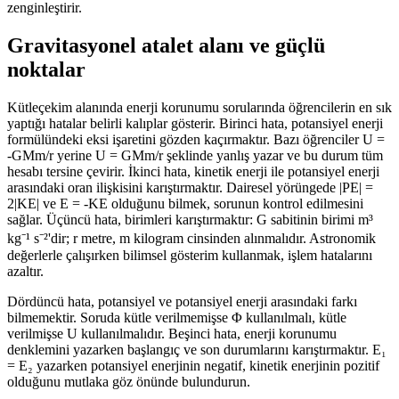
zenginleştirir.
Gravitasyonel atalet alanı ve güçlü
noktalar
Kütleçekim alanında enerji korunumu sorularında öğrencilerin en sık
yaptığı hatalar belirli kalıplar gösterir. Birinci hata, potansiyel enerji
formülündeki eksi işaretini gözden kaçırmaktır. Bazı öğrenciler U =
-GMm/r yerine U = GMm/r şeklinde yanlış yazar ve bu durum tüm
hesabı tersine çevirir. İkinci hata, kinetik enerji ile potansiyel enerji
arasındaki oran ilişkisini karıştırmaktır. Dairesel yörüngede |PE| =
2|KE| ve E = -KE olduğunu bilmek, sorunun kontrol edilmesini
sağlar. Üçüncü hata, birimleri karıştırmaktır: G sabitinin birimi m³
kg⁻¹ s⁻²'dir; r metre, m kilogram cinsinden alınmalıdır. Astronomik
değerlerle çalışırken bilimsel gösterim kullanmak, işlem hatalarını
azaltır.
Dördüncü hata, potansiyel ve potansiyel enerji arasındaki farkı
bilmemektir. Soruda kütle verilmemişse Φ kullanılmalı, kütle
verilmişse U kullanılmalıdır. Beşinci hata, enerji korunumu
denklemini yazarken başlangıç ve son durumlarını karıştırmaktır. E₁
= E₂ yazarken potansiyel enerjinin negatif, kinetik enerjinin pozitif
olduğunu mutlaka göz önünde bulundurun.