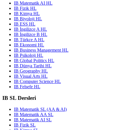
IB Matematik AI HL
IB Fizik HL
IB Kimya HL
IB Biyoloji HL
IB ESS HL
IB İngilizce A HL
IB İngilizce B HL
IB Türkçe A HL
IB Ekonomi HL
IB Business Management HL
IB Psikoloji HL
IB Global Politics HL
IB Dünya Tarihi HL
IB Geography HL
IB Visual Arts HL
IB Computer Science HL
IB Felsefe HL
IB SL Dersleri
IB Matematik SL (AA & AI)
IB Matematik AA SL
IB Matematik AI SL
IB Fizik SL