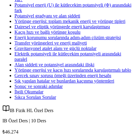
Potansiyel enerji (U) ile kütleçekim potansiyeli (Φ) arasındaki
fark
Potansiyel gradyanı ve alan şiddeti
Yörünge enerjisi: toplam mekanik enerji ve yörünge tipleri
Dairesel ve eliptik yörüngede enerji karşılaştırması
Kaçış hızı ve bağlı yörünge koşulu
Enerji korunumu sorularında adım-adım çözüm stratejisi
Transfer yörüngeleri ve enerji maliyeti
Gravitasyonel atalet alanı ve güçlü noktalar
Elektrik potansiyeli ile kütleçekim potansiyeli arasındaki
paralel
Alan şiddeti ve potansiyel arasındaki ilişki
Yörünge enerjisi ve kaçış hızı sorularında karşılaştırmalı tablo
Gerçek sınav sorusu örneği üzerinden enerji hesabı
Sık yapılan hatalar ve bunlardan kaçınma yöntemleri
Sonuç ve sonraki adımlar
İlgili Okumalar
Sıkça Sorulan Sorular
IB Fizik HL Özel Ders
IB Özel Ders | 10 Ders
₺46.274