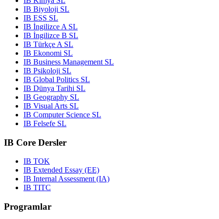
IB Kimya SL
IB Biyoloji SL
IB ESS SL
IB İngilizce A SL
IB İngilizce B SL
IB Türkçe A SL
IB Ekonomi SL
IB Business Management SL
IB Psikoloji SL
IB Global Politics SL
IB Dünya Tarihi SL
IB Geography SL
IB Visual Arts SL
IB Computer Science SL
IB Felsefe SL
IB Core Dersler
IB TOK
IB Extended Essay (EE)
IB Internal Assessment (IA)
IB TITC
Programlar