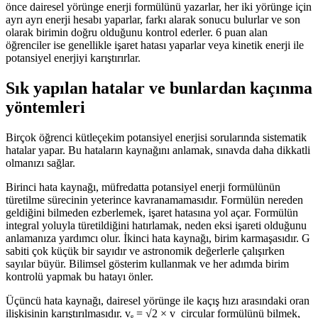
önce dairesel yörünge enerji formülünü yazarlar, her iki yörünge için
ayrı ayrı enerji hesabı yaparlar, farkı alarak sonucu bulurlar ve son
olarak birimin doğru olduğunu kontrol ederler. 6 puan alan
öğrenciler ise genellikle işaret hatası yaparlar veya kinetik enerji ile
potansiyel enerjiyi karıştırırlar.
Sık yapılan hatalar ve bunlardan kaçınma
yöntemleri
Birçok öğrenci kütleçekim potansiyel enerjisi sorularında sistematik
hatalar yapar. Bu hataların kaynağını anlamak, sınavda daha dikkatli
olmanızı sağlar.
Birinci hata kaynağı, müfredatta potansiyel enerji formülünün
türetilme sürecinin yeterince kavranamamasıdır. Formülün nereden
geldiğini bilmeden ezberlemek, işaret hatasına yol açar. Formülün
integral yoluyla türetildiğini hatırlamak, neden eksi işareti olduğunu
anlamanıza yardımcı olur. İkinci hata kaynağı, birim karmaşasıdır. G
sabiti çok küçük bir sayıdır ve astronomik değerlerle çalışırken
sayılar büyür. Bilimsel gösterim kullanmak ve her adımda birim
kontrolü yapmak bu hatayı önler.
Üçüncü hata kaynağı, dairesel yörünge ile kaçış hızı arasındaki oran
ilişkisinin karıştırılmasıdır. vₑ = √2 × v_circular formülünü bilmek,