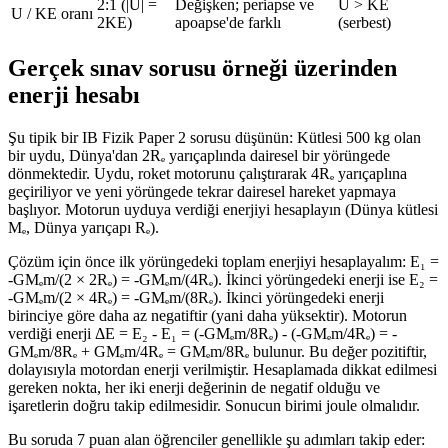
2:1 (|U| =
Değişken; periapse ve
U > KE
U / KE oranı
2KE)
apoapse'de farklı
(serbest)
Gerçek sınav sorusu örneği üzerinden
enerji hesabı
Şu tipik bir IB Fizik Paper 2 sorusu düşünün: Kütlesi 500 kg olan
bir uydu, Dünya'dan 2Rₑ yarıçaplında dairesel bir yörüngede
dönmektedir. Uydu, roket motorunu çalıştırarak 4Rₑ yarıçaplına
geçiriliyor ve yeni yörüngede tekrar dairesel hareket yapmaya
başlıyor. Motorun uyduya verdiği enerjiyi hesaplayın (Dünya kütlesi
Mₑ, Dünya yarıçapı Rₑ).
Çözüm için önce ilk yörüngedeki toplam enerjiyi hesaplayalım: E₁ =
-GMₑm/(2 × 2Rₑ) = -GMₑm/(4Rₑ). İkinci yörüngedeki enerji ise E₂ =
-GMₑm/(2 × 4Rₑ) = -GMₑm/(8Rₑ). İkinci yörüngedeki enerji
birinciye göre daha az negatiftir (yani daha yüksektir). Motorun
verdiği enerji ΔE = E₂ - E₁ = (-GMₑm/8Rₑ) - (-GMₑm/4Rₑ) = -
GMₑm/8Rₑ + GMₑm/4Rₑ = GMₑm/8Rₑ bulunur. Bu değer pozitiftir,
dolayısıyla motordan enerji verilmiştir. Hesaplamada dikkat edilmesi
gereken nokta, her iki enerji değerinin de negatif olduğu ve
işaretlerin doğru takip edilmesidir. Sonucun birimi joule olmalıdır.
Bu soruda 7 puan alan öğrenciler genellikle şu adımları takip eder: