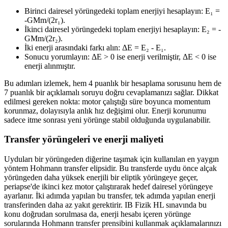
Birinci dairesel yörüngedeki toplam enerjiyi hesaplayın: E₁ =
-GMm/(2r₁).
İkinci dairesel yörüngedeki toplam enerjiyi hesaplayın: E₂ = -
GMm/(2r₂).
İki enerji arasındaki farkı alın: ΔE = E₂ - E₁.
Sonucu yorumlayın: ΔE > 0 ise enerji verilmiştir, ΔE < 0 ise
enerji alınmıştır.
Bu adımları izlemek, hem 4 puanlık bir hesaplama sorusunu hem de
7 puanlık bir açıklamalı soruyu doğru cevaplamanızı sağlar. Dikkat
edilmesi gereken nokta: motor çalıştığı süre boyunca momentum
korunmaz, dolayısıyla anlık hız değişimi olur. Enerji korunumu
sadece itme sonrası yeni yörünge stabil olduğunda uygulanabilir.
Transfer yörüngeleri ve enerji maliyeti
Uyduları bir yörüngeden diğerine taşımak için kullanılan en yaygın
yöntem Hohmann transfer elipsidir. Bu transferde uydu önce alçak
yörüngeden daha yüksek enerjili bir eliptik yörüngeye geçer,
periapse'de ikinci kez motor çalıştırarak hedef dairesel yörüngeye
ayarlanır. İki adımda yapılan bu transfer, tek adımda yapılan enerji
transferinden daha az yakıt gerektirir. IB Fizik HL sınavında bu
konu doğrudan sorulmasa da, enerji hesabı içeren yörünge
sorularında Hohmann transfer prensibini kullanmak açıklamalarınızı