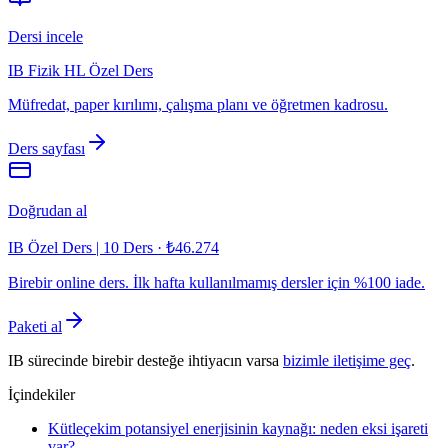
Dersi incele
IB Fizik HL Özel Ders
Müfredat, paper kırılımı, çalışma planı ve öğretmen kadrosu.
Ders sayfası
Doğrudan al
IB Özel Ders | 10 Ders
·
₺46.274
Birebir online ders. İlk hafta kullanılmamış dersler için %100 iade.
Paketi al
IB sürecinde birebir desteğe ihtiyacın varsa
bizimle iletişime geç
.
İçindekiler
Kütleçekim potansiyel enerjisinin kaynağı: neden eksi işareti
var?