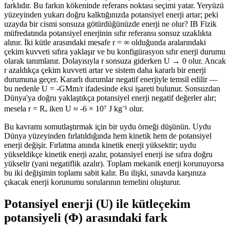
farklıdır. Bu farkın kökeninde referans noktası seçimi yatar. Yeryüzü
yüzeyinden yukarı doğru kalktığınızda potansiyel enerji artar; peki
uzayda bir cismi sonsuza götürdüğünüzde enerji ne olur? IB Fizik
müfredatında potansiyel enerjinin sıfır referansı sonsuz uzaklıkta
alınır. İki kütle arasındaki mesafe r = ∞ olduğunda aralarındaki
çekim kuvveti sıfıra yaklaşır ve bu konfigürasyon sıfır enerji durumu
olarak tanımlanır. Dolayısıyla r sonsuza giderken U → 0 olur. Ancak
r azaldıkça çekim kuvveti artar ve sistem daha kararlı bir enerji
durumuna geçer. Kararlı durumlar negatif enerjiyle temsil edilir —
bu nedenle U = -GMm/r ifadesinde eksi işareti bulunur. Sonsuzdan
Dünya'ya doğru yaklaştıkça potansiyel enerji negatif değerler alır;
mesela r = Rₑ iken U ≈ -6 × 10⁷ J kg⁻¹ olur.
Bu kavramı somutlaştırmak için bir uydu örneği düşünün. Uydu
Dünya yüzeyinden fırlatıldığında hem kinetik hem de potansiyel
enerji değişir. Fırlatma anında kinetik enerji yüksektir; uydu
yükseldikçe kinetik enerji azalır, potansiyel enerji ise sıfıra doğru
yükselir (yani negatiflik azalır). Toplam mekanik enerji korunuyorsa
bu iki değişimin toplamı sabit kalır. Bu ilişki, sınavda karşınıza
çıkacak enerji korunumu sorularının temelini oluşturur.
Potansiyel enerji (U) ile kütleçekim
potansiyeli (Φ) arasındaki fark