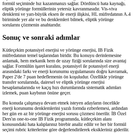
formül seçiminde hız kazanmanızı sağlar. Dördüncü hata kaynağı,
eliptik yörünge formüllerinin yetersiz kavranmasıdır. Vis-viva
denklemi ve yarı-büyük eksen ile enerji ilişkisi, HL müfredatının A.4
biriminde yer alır ve bu denklemleri bilmek, eliptik yörünge
sorularını çözmenin anahtarıdır.
Sonuç ve sonraki adımlar
Kütleçekim potansiyel enerjisi ve yörünge enerjisi, IB Fizik
müfredatının temel taşlarından biridir. Bu konuyu derinlemesine
anlamak, hem mekanik hem de uzay fiziği sorularında size avantaj
sağlar. Formülün işaret kuralını, potansiyel ile potansiyel enerji
arasındaki farkı ve enerji korunumu uygulamasını doğru kavramak,
Paper 2'de 7 puan hedeflemenin ön koşuludur. Özellikle yörünge
transfer sorularında, dairesel ve eliptik yörünge enerjisi
hesaplamalarında ve kaçış hızı durumlarında sistematik adımları
izlemek, puan kaybının önüne geçer.
Bu konuda çalışmaya devam etmek isteyen adayların öncelikle
enerji korunumu denklemlerini yazılı formda ezberlemesi, ardından
her gün en az bir yörünge enerjisi sorusu çözmesi önerilir. İB Özel
Ders'ın one-to-one IB Fizik programında, kütleçekim alanı
konusundaki hata kalıplarınız birebir analiz edilir ve her bir formül
seçimi rubric kriterlerine göre değerlendirilerek eksikleriniz giderilir.