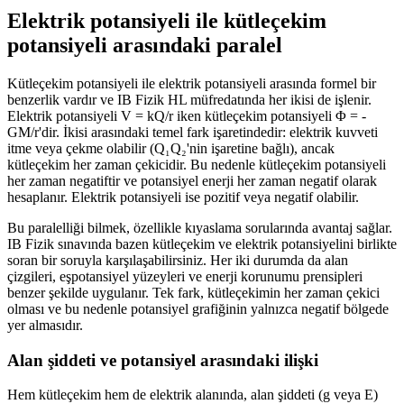
Elektrik potansiyeli ile kütleçekim
potansiyeli arasındaki paralel
Kütleçekim potansiyeli ile elektrik potansiyeli arasında formel bir
benzerlik vardır ve IB Fizik HL müfredatında her ikisi de işlenir.
Elektrik potansiyeli V = kQ/r iken kütleçekim potansiyeli Φ = -
GM/r'dir. İkisi arasındaki temel fark işaretindedir: elektrik kuvveti
itme veya çekme olabilir (Q₁Q₂'nin işaretine bağlı), ancak
kütleçekim her zaman çekicidir. Bu nedenle kütleçekim potansiyeli
her zaman negatiftir ve potansiyel enerji her zaman negatif olarak
hesaplanır. Elektrik potansiyeli ise pozitif veya negatif olabilir.
Bu paralelliği bilmek, özellikle kıyaslama sorularında avantaj sağlar.
IB Fizik sınavında bazen kütleçekim ve elektrik potansiyelini birlikte
soran bir soruyla karşılaşabilirsiniz. Her iki durumda da alan
çizgileri, eşpotansiyel yüzeyleri ve enerji korunumu prensipleri
benzer şekilde uygulanır. Tek fark, kütleçekimin her zaman çekici
olması ve bu nedenle potansiyel grafiğinin yalnızca negatif bölgede
yer almasıdır.
Alan şiddeti ve potansiyel arasındaki ilişki
Hem kütleçekim hem de elektrik alanında, alan şiddeti (g veya E)