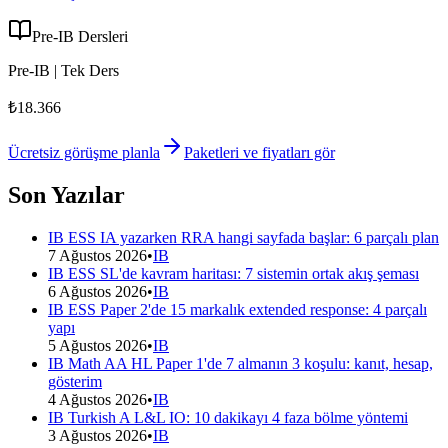
Pre-IB Dersleri
Pre-IB | Tek Ders
₺18.366
Ücretsiz görüşme planla
Paketleri ve fiyatları gör
Son Yazılar
IB ESS IA yazarken RRA hangi sayfada başlar: 6 parçalı plan
7 Ağustos 2026
•
IB
IB ESS SL'de kavram haritası: 7 sistemin ortak akış şeması
6 Ağustos 2026
•
IB
IB ESS Paper 2'de 15 markalık extended response: 4 parçalı
yapı
5 Ağustos 2026
•
IB
IB Math AA HL Paper 1'de 7 almanın 3 koşulu: kanıt, hesap,
gösterim
4 Ağustos 2026
•
IB
IB Turkish A L&L IO: 10 dakikayı 4 faza bölme yöntemi
3 Ağustos 2026
•
IB