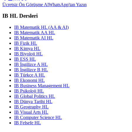
Ücretsiz Ön Görüşme Al
WhatsApp'tan Yazın
IB HL Dersleri
IB Matematik HL (AA & AI)
IB Matematik AA HL
IB Matematik AI HL
IB Fizik HL
IB Kimya HL
IB Biyoloji HL
IB ESS HL
IB İngilizce A HL
IB İngilizce B HL
IB Türkçe A HL
IB Ekonomi HL
IB Business Management HL
IB Psikoloji HL
IB Global Politics HL
IB Dünya Tarihi HL
IB Geography HL
IB Visual Arts HL
IB Computer Science HL
IB Felsefe HL