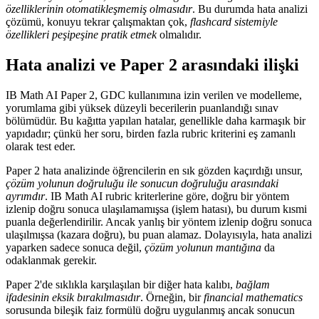
özelliklerinin otomatikleşmemiş olmasıdır
. Bu durumda hata analizi
çözümü, konuyu tekrar çalışmaktan çok,
flashcard sistemiyle
özellikleri peşipeşine pratik etmek
olmalıdır.
Hata analizi ve Paper 2 arasındaki ilişki
IB Math AI Paper 2, GDC kullanımına izin verilen ve modelleme,
yorumlama gibi yüksek düzeyli becerilerin puanlandığı sınav
bölümüdür. Bu kağıtta yapılan hatalar, genellikle daha karmaşık bir
yapıdadır; çünkü her soru, birden fazla rubric kriterini eş zamanlı
olarak test eder.
Paper 2 hata analizinde öğrencilerin en sık gözden kaçırdığı unsur,
çözüm yolunun doğruluğu ile sonucun doğruluğu arasındaki
ayrımdır
. IB Math AI rubric kriterlerine göre, doğru bir yöntem
izlenip doğru sonuca ulaşılamamışsa (işlem hatası), bu durum kısmi
puanla değerlendirilir. Ancak yanlış bir yöntem izlenip doğru sonuca
ulaşılmışsa (kazara doğru), bu puan alamaz. Dolayısıyla, hata analizi
yaparken sadece sonuca değil,
çözüm yolunun mantığına
da
odaklanmak gerekir.
Paper 2'de sıklıkla karşılaşılan bir diğer hata kalıbı,
bağlam
ifadesinin eksik bırakılmasıdır
. Örneğin, bir
financial mathematics
sorusunda bileşik faiz formülü doğru uygulanmış ancak sonucun