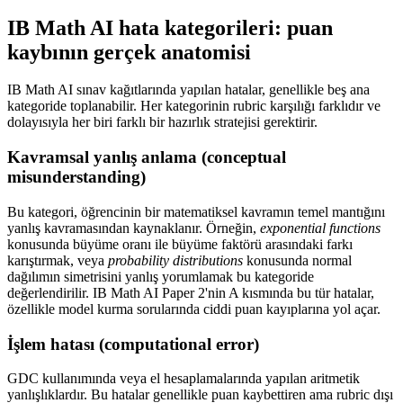
IB Math AI hata kategorileri: puan
kaybının gerçek anatomisi
IB Math AI sınav kağıtlarında yapılan hatalar, genellikle beş ana
kategoride toplanabilir. Her kategorinin rubric karşılığı farklıdır ve
dolayısıyla her biri farklı bir hazırlık stratejisi gerektirir.
Kavramsal yanlış anlama (conceptual
misunderstanding)
Bu kategori, öğrencinin bir matematiksel kavramın temel mantığını
yanlış kavramasından kaynaklanır. Örneğin,
exponential functions
konusunda büyüme oranı ile büyüme faktörü arasındaki farkı
karıştırmak, veya
probability distributions
konusunda normal
dağılımın simetrisini yanlış yorumlamak bu kategoride
değerlendirilir. IB Math AI Paper 2'nin A kısmında bu tür hatalar,
özellikle model kurma sorularında ciddi puan kayıplarına yol açar.
İşlem hatası (computational error)
GDC kullanımında veya el hesaplamalarında yapılan aritmetik
yanlışlıklardır. Bu hatalar genellikle puan kaybettiren ama rubric dışı