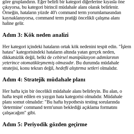
göre gruplandırın. Eğer belirli bir kategori diğerlerine kıyasla öne
çıkıyorsa, bu kategori birincil müdahale alanı olarak belirlenir.
Örneğin, hataların yüzde 40'ı command term yorumlamasından
kaynaklanıyorsa, command term pratiği öncelikli çalışma alanı
haline gelir.
Adım 3: Kök neden analizi
Her kategori içindeki hataların ortak kök nedenini tespit edin. "İşlem
hatası" kategorisindeki hataların altında yatan gerçek neden,
dikkatsizlik değil, belki de
cebirsel manipülasyon adımlarının
yeterince otomatikleşmemiş olmasıdır
. Bu durumda müdahale
stratejisi, konu tekrarı değil,
hedefli alıştırma setleri
olmalıdır.
Adım 4: Stratejik müdahale planı
Her hafta için bir öncelikli müdahale alanı belirleyin. Bu alan, o
hafta tespit edilen en yaygın hata kategorisi olmalıdır. Müdahale
planı somut olmalıdır: "Bu hafta hypothesis testing sorularında
'determine' command term'unun beklediği açıklama formatını
çalışacağım" gibi.
Adım 5: Periyodik gözden geçirme