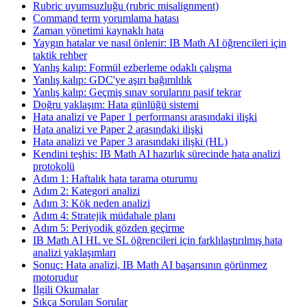
Rubric uyumsuzluğu (rubric misalignment)
Command term yorumlama hatası
Zaman yönetimi kaynaklı hata
Yaygın hatalar ve nasıl önlenir: IB Math AI öğrencileri için
taktik rehber
Yanlış kalıp: Formül ezberleme odaklı çalışma
Yanlış kalıp: GDC'ye aşırı bağımlılık
Yanlış kalıp: Geçmiş sınav sorularını pasif tekrar
Doğru yaklaşım: Hata günlüğü sistemi
Hata analizi ve Paper 1 performansı arasındaki ilişki
Hata analizi ve Paper 2 arasındaki ilişki
Hata analizi ve Paper 3 arasındaki ilişki (HL)
Kendini teşhis: IB Math AI hazırlık sürecinde hata analizi
protokolü
Adım 1: Haftalık hata tarama oturumu
Adım 2: Kategori analizi
Adım 3: Kök neden analizi
Adım 4: Stratejik müdahale planı
Adım 5: Periyodik gözden geçirme
IB Math AI HL ve SL öğrencileri için farklılaştırılmış hata
analizi yaklaşımları
Sonuç: Hata analizi, IB Math AI başarısının görünmez
motorudur
İlgili Okumalar
Sıkça Sorulan Sorular