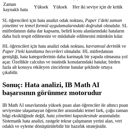
Zaman
Yüksek
Yüksek
Her iki seviye için de kritik
kaynaklı hata
SL öğrencileri için hata analizi odak noktası,
Paper 1'deki zaman
yönetimi
ve
temel formül uygulamalarındaki doğruluk
olmalıdır. SL
müfredatının daha dar kapsamı, belirli konu alanlarındaki hataların
daha hızlı tespit edilmesini ve müdahale edilmesini mümkün kılar.
HL öğrencileri için hata analizi odak noktası,
kavramsal derinlik
ve
Paper 3'teki kanıtlama becerileri
olmalıdır. HL müfredatının
genişliği, hata kategorilerinin daha karmaşık bir yapıda olmasına yol
açar. Özellikle calculus ve istatistik konularındaki hatalar, birden
fazla alt konuyu etkileyen zincirleme hatalar şeklinde ortaya
çıkabilir.
Sonuç: Hata analizi, IB Math AI
başarısının görünmez motorudur
IB Math AI sınavlarında yüksek puan alan öğrenciler ile altıncı puan
seviyesine ulaşamayan öğrenciler arasındaki temel fark, çoğu zaman
bilgi eksikliğinde değil,
hata yönetimi kapasitesinde
aranmalıdır.
Sistematik hata analizi, rastgele tekrar çalışmanın yerini alan, veri
odaklı ve eyleme dönüştürülebilir bir hazırlık stratejisidir.