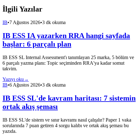
İlgili Yazılar
IB
•
7 Ağustos 2026
•
3 dk okuma
IB ESS IA yazarken RRA hangi sayfada
başlar: 6 parçalı plan
IB ESS SL Internal Assessment'ı tanımlayan 25 marka, 5 bölüm ve
6 parçalı yazma planı: Topic seçiminden RRA'ya kadar somut
takvim.
Yazıyı oku
→
IB
•
6 Ağustos 2026
•
3 dk okuma
IB ESS SL'de kavram haritası: 7 sistemin
ortak akış şeması
IB ESS SL'de sistem ve sınır kavramı nasıl çalışılır? Paper 1 vaka
sorularında 7 puan getiren 4 sorgu kalıbı ve ortak akış şeması bu
yazıda.