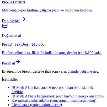
Pre-IB Dersleri
Müfredat, paper kırılımı, çalışma planı ve öğretmen kadrosu.
Ders sayfası
Doğrudan al
Pre-IB | Tek Ders
·
₺18.366
Birebir online ders. İlk hafta kullanılmamış dersler için %100 iade.
Paketi al
IB sürecinde birebir desteğe ihtiyacın varsa
bizimle iletişime geç
.
İçindekiler
IB Math AI'da hata analizi neden sıradan bir alışkanlık
değildir
IB Math AI hata kategorileri: puan kaybının gerçek anatomisi
Kavramsal yanlış anlama (conceptual misunderstanding)
İşlem hatası (computational error)