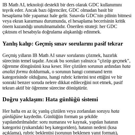
IB Math AI, teknoloji destekli bir ders olarak GDC kullanımını
teşvik eder. Ancak bazı öğrenciler, GDC olmadan basit bir
hesaplama bile yapamaz hale gelir. Sınavda GDC'nin pilinin bitmesi
veya ekran kararması durumunda, el hesaplama becerisinin kritik
önem kazandığı unutulmamalıdır. Önerilen strateji: her GDC
çıktısını el hesabıyla doğrulama alışkanlığı edinmek.
Yanlış kalıp: Geçmiş sınav sorularını pasif tekrar
Geçmiş yılların IB Math AI sınav sorularını çözmek, hazırlık
sürecinin temel taşıdır. Ancak bu soruları yalnızca "çözüp geçmek",
öğrenme döngüsünü kısa keser. Her çözülen sorunun ardından
hata
analizi formu
doldurmak, o sorunun hangi command term
kategorisinde olduğunu, hangi rubric kriterini test ettiğini ve bir
sonraki benzer soruda nelere dikkat edileceğini not etmek, pasif
tekrarı aktif bir öğrenme sürecine dönüştürür.
Doğru yaklaşım: Hata günlüğü sistemi
Her hafta en az üç yanlış çözülen veya zorlanılan soruyu
hata
günlüğüne
kaydedin. Günlüğün formatı şu şekilde
yapılandırılmalıdır: soru numarası ve kaynak, yapılan hatanın
kategorisi (yukarıdaki beş kategoriden), hatanın nedeni (kısa
açıklama), rubric beklentisi (sorunun beklenen yanıt formatı),