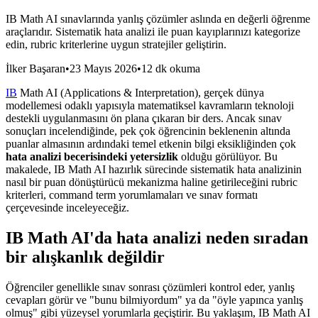
IB Math AI sınavlarında yanlış çözümler aslında en değerli öğrenme
araçlarıdır. Sistematik hata analizi ile puan kayıplarınızı kategorize
edin, rubric kriterlerine uygun stratejiler geliştirin.
İlker Başaran
•
23 Mayıs 2026
•
12 dk okuma
IB
Math AI (Applications & Interpretation), gerçek dünya
modellemesi odaklı yapısıyla matematiksel kavramların teknoloji
destekli uygulanmasını ön plana çıkaran bir ders. Ancak sınav
sonuçları incelendiğinde, pek çok öğrencinin beklenenin altında
puanlar almasının ardındaki temel etkenin bilgi eksikliğinden çok
hata analizi becerisindeki yetersizlik
olduğu görülüyor. Bu
makalede, IB Math AI hazırlık sürecinde sistematik hata analizinin
nasıl bir puan dönüştürücü mekanizma haline getirileceğini rubric
kriterleri, command term yorumlamaları ve sınav formatı
çerçevesinde inceleyeceğiz.
IB Math AI'da hata analizi neden sıradan
bir alışkanlık değildir
Öğrenciler genellikle sınav sonrası çözümleri kontrol eder, yanlış
cevapları görür ve "bunu bilmiyordum" ya da "öyle yapınca yanlış
olmuş" gibi yüzeysel yorumlarla geçiştirir. Bu yaklaşım, IB Math AI