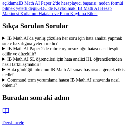
açıklama
IB Math AI Paper 2'de hesaplayıcı başarısı: neden formül
bilmek yeterli değil
GDC'de Kaybolmak: IB Math AI Hesap
Makinesi Kullanım Hataları ve Puan Kaybına Etkisi
Sıkça Sorulan Sorular
IB Math AI'da yanlış çözülen her soru için hata analizi yapmak
sınav hazırlığına yeterli midir?
IB Math AI Paper 2'de rubric uyumsuzluğu hatası nasıl tespit
edilir ve düzeltilir?
IB Math AI SL öğrencileri için hata analizi HL öğrencilerinden
nasıl farklılaşmalıdır?
Hata günlüğü tutmanın IB Math AI sınav başarısına gerçek etkisi
nedir?
Command term yorumlama hatası IB Math AI sınavında nasıl
önlenir?
Buradan sonraki adım
Dersi incele