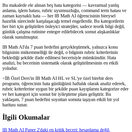
Bu makalede ele alınan beş hata kategorisi — kavramsal yanlış
anlama, işlem hatası, rubric uyumsuzluğu, command term hatası ve
zaman kaynaklı hata — her IB Math AI öğrencisinin bireysel
hazırlık sürecinde karşılaşacağı temel engellerdir. Bu kategorilerin
her biri için geliştirilen önleyici stratejiler, sadece teorik bilgi değil,
günlük çalışma rutinine entegre edilebilecek somut alışkanlıklar
olarak sunulmuştur.
IB Math AI'da 7 puan hedefini gerçekleştirmek, yalnızca konu
bilgisinin mükemmelliği ile değil, o bilginin rubric kriterlerinin
beklediği şekilde ifade edilmesi becerisiyle mümkündür. Hata
analizi, bu becerinin sistematik olarak geliştirilmesinin en etkili
yoludur.
<İB Özel Ders'in IB Math AI HL ve SL'ye özel birebir ders
programı, öğrencinin hata günlüğünü haftalık olarak analiz ederek,
rubric kriterlerine uygun bir şekilde puan kayıplarını kategorize eder
ve her kategori için somut bir iyileştirme planı geliştirir. Bu
yaklaşım, 7 puan hedefini soyuttan somuta taşıyan etkili bir yol
haritası sunar.
İlgili Okumalar
IB Math AI Paper 2'daki en kritik beceri: hesaplama değil,