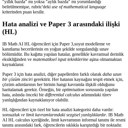
"yıllık bazda" mı yoksa "aylık bazda" mı yorumlandığı
belirtilmemişse, rubric'deki
use of mathematical language
kriterinden puan kesilir.
Hata analizi ve Paper 3 arasındaki ilişki
(HL)
IB Math AI HL öğrencileri için Paper 3,soyut modelleme ve
kanıtlama becerilerinin en yoğun şekilde sorgulandığı sınav
bölümüdür. Bu kağıtta yapılan hatalar, genellikle kavramsal derinlik
eksikliğinden ve
matematiksel ispat tekniklerine
aşina olmamaktan
kaynaklanır.
Paper 3 için hata analizi, diğer papellerden farklı olarak
daha uzun
bir çözüm zinciri
gerektirir. Her hatanın kaynağını tespit etmek için,
çözüm adımlarının her birinin hangi kavramla ilişkili olduğunu
haritalamak gerekir. Örneğin, bir
optimisation
sorusunda yapılan
hata, aslında önceki bir
differential calculus
adımındaki türev
yanlışlığından kaynaklanıyor olabilir.
HL öğrencileri için özel bir hata analizi kategorisi daha vardır:
sonsuzluk ve limit kavramlarındaki sezgisel yanlışlıklardır
. IB Math
AI HL calculus içeriğinde, limit kavramının informal tanımı ile resmi
tanımı arasındaki fark, öğrencilerin sıklıkla karıştırdığı bir noktadır.