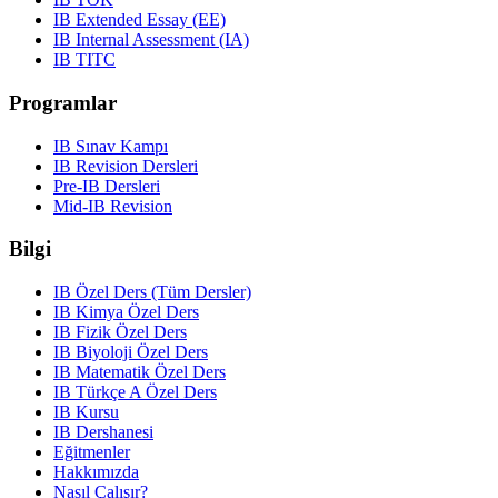
IB Extended Essay (EE)
IB Internal Assessment (IA)
IB TITC
Programlar
IB Sınav Kampı
IB Revision Dersleri
Pre-IB Dersleri
Mid-IB Revision
Bilgi
IB Özel Ders (Tüm Dersler)
IB Kimya Özel Ders
IB Fizik Özel Ders
IB Biyoloji Özel Ders
IB Matematik Özel Ders
IB Türkçe A Özel Ders
IB Kursu
IB Dershanesi
Eğitmenler
Hakkımızda
Nasıl Çalışır?