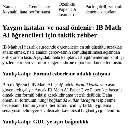
Özellikle
Zaman
Genel sınav
Pacing drill, zamanlı
Paper 1 A
kaynaklı hata
performansı
deneme sınavları
kısımları
Yaygın hatalar ve nasıl önlenir: IB Math
AI öğrencileri için taktik rehber
IB Math AI hazırlık sürecinde öğrencilerin en sık düştüğü tuzakları
analiz etmek, hata analizi çerçevesinin somutlaştırılması açısından
kritik önem taşır. Aşağıdaki hata kalıpları, IB eğitmenlerinin sınıf içi
gözlemlerinden ve rubric değerlendirme raporlarından derlenmiştir.
Yanlış kalıp: Formül ezberleme odaklı çalışma
Birçok öğrenci, IB Math AI içeriğindeki
formül kartlarına
aşırı
güvenerek çalışır. Ancak IB Math AI Paper 2 ve Paper 3'te başarılı
olmak için formül bilgisi gereklidir ama yeterli değildir. Daha
önemlisi, formülün
hangi bağlamda kullanılacağını
tespit etme
becerisidir. Bunun yerine, her formül için üç farklı uygulama
senaryosu belirleyerek çalışmak, kavramsal bağlantıyı güçlendirir.
Yanlış kalıp: GDC'ye aşırı bağımlılık