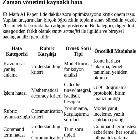
Zaman yönetimi kaynaklı hata
IB Math AI Paper 1'de dakika/soru optimizasyonu kritik önem taşır.
Yapılan araştırmalar, birçok öğrencinin toplam sınav süresinin yüzde
20'sini tek bir soruda harcadığını gösteriyor. Bu kategori, diğer dört
kategoriden farklı olarak
sınav stratejisi
ile ilgilidir ve bireysel
pacing analizi gerektirir.
Hata
Rubric
Örnek Soru
Öncelikli Müdahale
Kategorisi
Karşılığı
Tipi
Konu haritası
Kavramsal
Model kurma,
Understanding
çıkarma, temel
yanlış
fonksiyon
kriteri
tanımları yeniden
anlama
analizi
okuma
Calculus
GDC doğrulama
Mathematical
türev/integral,
İşlem hatası
protokolü, birim
accuracy kriteri
istatistik
analizi pratiği
hesapları
Yorumlama,
Model yanıt
Rubric
Communication
karşılaştırma
inceleme, yazılı
uyumsuzluğu
kriteri
soruları
açıklama pratiği
Understanding
Command term listesi
Command
Tüm soru
+
ezberleme, her soruda
term hatası
tipleri
Communication
talimat tekrarlama