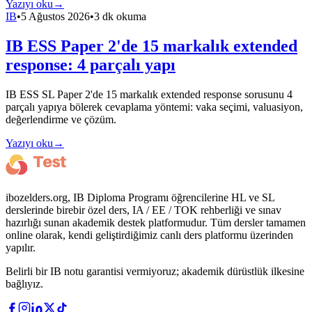
Yazıyı oku
→
IB
•
5 Ağustos 2026
•
3 dk okuma
IB ESS Paper 2'de 15 markalık extended
response: 4 parçalı yapı
IB ESS SL Paper 2'de 15 markalık extended response sorusunu 4
parçalı yapıya bölerek cevaplama yöntemi: vaka seçimi, valuasiyon,
değerlendirme ve çözüm.
Yazıyı oku
→
ibozelders.org, IB Diploma Programı öğrencilerine HL ve SL
derslerinde birebir özel ders, IA / EE / TOK rehberliği ve sınav
hazırlığı sunan akademik destek platformudur. Tüm dersler tamamen
online olarak, kendi geliştirdiğimiz canlı ders platformu üzerinden
yapılır.
Belirli bir IB notu garantisi vermiyoruz; akademik dürüstlük ilkesine
bağlıyız.