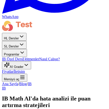
WhatsApp
HL Dersler
SL Dersler
Programlar
IB Özel Ders
Eğitmenler
Nasıl Çalışır?
AI Grader
Fiyatlar
İletişim
Menüyü aç
Ana Sayfa
/
Blog
/
IB
IB
IB Math AI'da hata analizi ile puan
artırma stratejileri