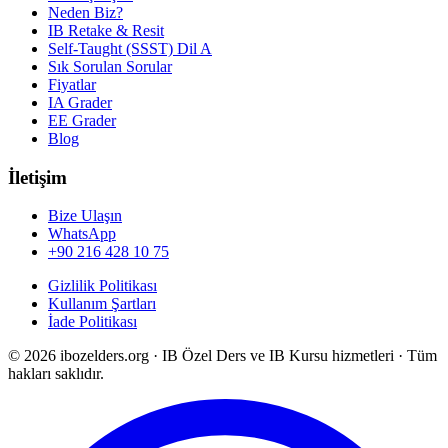
Neden Biz?
IB Retake & Resit
Self-Taught (SSST) Dil A
Sık Sorulan Sorular
Fiyatlar
IA Grader
EE Grader
Blog
İletişim
Bize Ulaşın
WhatsApp
+90 216 428 10 75
Gizlilik Politikası
Kullanım Şartları
İade Politikası
©
2026
ibozelders.org
·
IB Özel Ders ve IB Kursu hizmetleri · Tüm
hakları saklıdır.