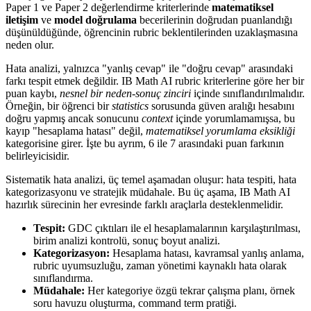
Paper 1 ve Paper 2 değerlendirme kriterlerinde
matematiksel
iletişim
ve
model doğrulama
becerilerinin doğrudan puanlandığı
düşünüldüğünde, öğrencinin rubric beklentilerinden uzaklaşmasına
neden olur.
Hata analizi, yalnızca "yanlış cevap" ile "doğru cevap" arasındaki
farkı tespit etmek değildir. IB Math AI rubric kriterlerine göre her bir
puan kaybı,
nesnel bir neden-sonuç zinciri
içinde sınıflandırılmalıdır.
Örneğin, bir öğrenci bir
statistics
sorusunda güven aralığı hesabını
doğru yapmış ancak sonucunu
context
içinde yorumlamamışsa, bu
kayıp "hesaplama hatası" değil,
matematiksel yorumlama eksikliği
kategorisine girer. İşte bu ayrım, 6 ile 7 arasındaki puan farkının
belirleyicisidir.
Sistematik hata analizi, üç temel aşamadan oluşur: hata tespiti, hata
kategorizasyonu ve stratejik müdahale. Bu üç aşama, IB Math AI
hazırlık sürecinin her evresinde farklı araçlarla desteklenmelidir.
Tespit:
GDC çıktıları ile el hesaplamalarının karşılaştırılması,
birim analizi kontrolü, sonuç boyut analizi.
Kategorizasyon:
Hesaplama hatası, kavramsal yanlış anlama,
rubric uyumsuzluğu, zaman yönetimi kaynaklı hata olarak
sınıflandırma.
Müdahale:
Her kategoriye özgü tekrar çalışma planı, örnek
soru havuzu oluşturma, command term pratiği.