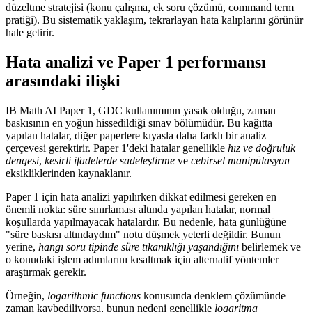
düzeltme stratejisi (konu çalışma, ek soru çözümü, command term
pratiği). Bu sistematik yaklaşım, tekrarlayan hata kalıplarını görünür
hale getirir.
Hata analizi ve Paper 1 performansı
arasındaki ilişki
IB Math AI Paper 1, GDC kullanımının yasak olduğu, zaman
baskısının en yoğun hissedildiği sınav bölümüdür. Bu kağıtta
yapılan hatalar, diğer paperlere kıyasla daha farklı bir analiz
çerçevesi gerektirir. Paper 1'deki hatalar genellikle
hız ve doğruluk
dengesi
,
kesirli ifadelerde sadeleştirme
ve
cebirsel manipülasyon
eksikliklerinden kaynaklanır.
Paper 1 için hata analizi yapılırken dikkat edilmesi gereken en
önemli nokta: süre sınırlaması altında yapılan hatalar, normal
koşullarda yapılmayacak hatalardır. Bu nedenle, hata günlüğüne
"süre baskısı altındaydım" notu düşmek yeterli değildir. Bunun
yerine,
hangı soru tipinde süre tıkanıklığı yaşandığını
belirlemek ve
o konudaki işlem adımlarını kısaltmak için alternatif yöntemler
araştırmak gerekir.
Örneğin,
logarithmic functions
konusunda denklem çözümünde
zaman kaybediliyorsa, bunun nedeni genellikle
logaritma