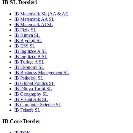
IB SL Dersleri
IB Matematik SL (AA & AI)
IB Matematik AA SL
IB Matematik AI SL
IB Fizik SL
IB Kimya SL
IB Biyoloji SL
IB ESS SL
IB İngilizce A SL
IB İngilizce B SL
IB Türkçe A SL
IB Ekonomi SL
IB Business Management SL
IB Psikoloji SL
IB Global Politics SL
IB Dünya Tarihi SL
IB Geography SL
IB Visual Arts SL
IB Computer Science SL
IB Felsefe SL
IB Core Dersler
IB TOK