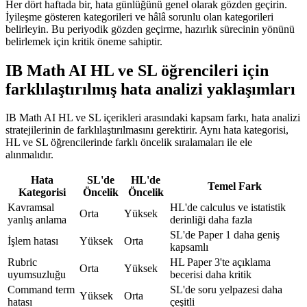
Her dört haftada bir, hata günlüğünü genel olarak gözden geçirin.
İyileşme gösteren kategorileri ve hâlâ sorunlu olan kategorileri
belirleyin. Bu periyodik gözden geçirme, hazırlık sürecinin yönünü
belirlemek için kritik öneme sahiptir.
IB Math AI HL ve SL öğrencileri için
farklılaştırılmış hata analizi yaklaşımları
IB Math AI HL ve SL içerikleri arasındaki kapsam farkı, hata analizi
stratejilerinin de farklılaştırılmasını gerektirir. Aynı hata kategorisi,
HL ve SL öğrencilerinde farklı öncelik sıralamaları ile ele
alınmalıdır.
Hata
SL'de
HL'de
Temel Fark
Kategorisi
Öncelik
Öncelik
Kavramsal
HL'de calculus ve istatistik
Orta
Yüksek
yanlış anlama
derinliği daha fazla
SL'de Paper 1 daha geniş
İşlem hatası
Yüksek
Orta
kapsamlı
Rubric
HL Paper 3'te açıklama
Orta
Yüksek
uyumsuzluğu
becerisi daha kritik
Command term
SL'de soru yelpazesi daha
Yüksek
Orta
hatası
çeşitli