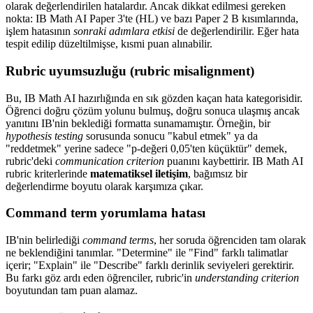
olarak değerlendirilen hatalardır. Ancak dikkat edilmesi gereken
nokta: IB Math AI Paper 3'te (HL) ve bazı Paper 2 B kısımlarında,
işlem hatasının
sonraki adımlara etkisi
de değerlendirilir. Eğer hata
tespit edilip düzeltilmişse, kısmi puan alınabilir.
Rubric uyumsuzluğu (rubric misalignment)
Bu, IB Math AI hazırlığında en sık gözden kaçan hata kategorisidir.
Öğrenci doğru çözüm yolunu bulmuş, doğru sonuca ulaşmış ancak
yanıtını IB'nin beklediği formatta sunamamıştır. Örneğin, bir
hypothesis testing
sorusunda sonucu "kabul etmek" ya da
"reddetmek" yerine sadece "p-değeri 0,05'ten küçüktür" demek,
rubric'deki
communication criterion
puanını kaybettirir. IB Math AI
rubric kriterlerinde
matematiksel iletişim
, bağımsız bir
değerlendirme boyutu olarak karşımıza çıkar.
Command term yorumlama hatası
IB'nin belirlediği
command terms
, her soruda öğrenciden tam olarak
ne beklendiğini tanımlar. "Determine" ile "Find" farklı talimatlar
içerir; "Explain" ile "Describe" farklı derinlik seviyeleri gerektirir.
Bu farkı göz ardı eden öğrenciler, rubric'in
understanding criterion
boyutundan tam puan alamaz.