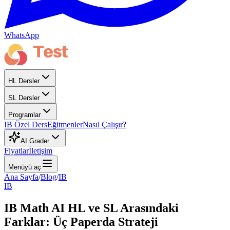
WhatsApp
HL Dersler
SL Dersler
Programlar
IB Özel Ders
Eğitmenler
Nasıl Çalışır?
AI Grader
Fiyatlar
İletişim
Menüyü aç
Ana Sayfa
/
Blog
/
IB
IB
IB Math AI HL ve SL Arasındaki
Farklar: Üç Paperda Strateji