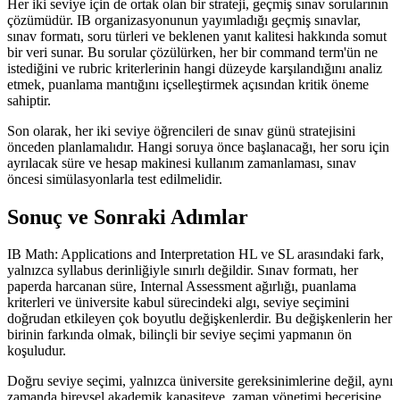
Her iki seviye için de ortak olan bir strateji, geçmiş sınav sorularının
çözümüdür. IB organizasyonunun yayımladığı geçmiş sınavlar,
sınav formatı, soru türleri ve beklenen yanıt kalitesi hakkında somut
bir veri sunar. Bu sorular çözülürken, her bir command term'ün ne
istediğini ve rubric kriterlerinin hangi düzeyde karşılandığını analiz
etmek, puanlama mantığını içselleştirmek açısından kritik öneme
sahiptir.
Son olarak, her iki seviye öğrencileri de sınav günü stratejisini
önceden planlamalıdır. Hangi soruya önce başlanacağı, her soru için
ayrılacak süre ve hesap makinesi kullanım zamanlaması, sınav
öncesi simülasyonlarla test edilmelidir.
Sonuç ve Sonraki Adımlar
IB Math: Applications and Interpretation HL ve SL arasındaki fark,
yalnızca syllabus derinliğiyle sınırlı değildir. Sınav formatı, her
paperda harcanan süre, Internal Assessment ağırlığı, puanlama
kriterleri ve üniversite kabul sürecindeki algı, seviye seçimini
doğrudan etkileyen çok boyutlu değişkenlerdir. Bu değişkenlerin her
birinin farkında olmak, bilinçli bir seviye seçimi yapmanın ön
koşuludur.
Doğru seviye seçimi, yalnızca üniversite gereksinimlerine değil, aynı
zamanda bireysel akademik kapasiteye, zaman yönetimi becerisine