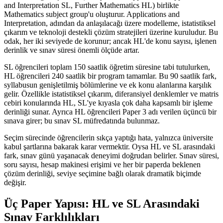
and Interpretation SL, Further Mathematics HL) birlikte
Mathematics subject group'u oluşturur. Applications and
Interpretation, adından da anlaşılacağı üzere modelleme, istatistiksel
çıkarım ve teknoloji destekli çözüm stratejileri üzerine kuruludur. Bu
odak, her iki seviyede de korunur; ancak HL'de konu sayısı, işlenen
derinlik ve sınav süresi önemli ölçüde artar.
SL öğrencileri toplam 150 saatlik öğretim süresine tabi tutulurken,
HL öğrencileri 240 saatlik bir program tamamlar. Bu 90 saatlik fark,
syllabusun genişletilmiş bölümlerine ve ek konu alanlarına karşılık
gelir. Özellikle istatistiksel çıkarım, diferansiyel denklemler ve matris
cebiri konularında HL, SL'ye kıyasla çok daha kapsamlı bir işleme
derinliği sunar. Ayrıca HL öğrencileri Paper 3 adı verilen üçüncü bir
sınava girer; bu sınav SL müfredatında bulunmaz.
Seçim sürecinde öğrencilerin sıkça yaptığı hata, yalnızca üniversite
kabul şartlarına bakarak karar vermektir. Oysa HL ve SL arasındaki
fark, sınav günü yaşanacak deneyimi doğrudan belirler. Sınav süresi,
soru sayısı, hesap makinesi erişimi ve her bir paperda beklenen
çözüm derinliği, seviye seçimine bağlı olarak dramatik biçimde
değişir.
Üç Paper Yapısı: HL ve SL Arasındaki
Sınav Farklılıkları