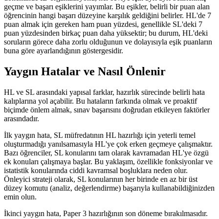
geçme ve başarı eşiklerini yayımlar. Bu eşikler, belirli bir puan alan
öğrencinin hangi başarı düzeyine karşılık geldiğini belirler. HL'de 7
puan almak için gereken ham puan yüzdesi, genellikle SL'deki 7
puan yüzdesinden birkaç puan daha yüksektir; bu durum, HL'deki
soruların görece daha zorlu olduğunun ve dolayısıyla eşik puanların
buna göre ayarlandığının göstergesidir.
Yaygın Hatalar ve Nasıl Önlenir
HL ve SL arasındaki yapısal farklar, hazırlık sürecinde belirli hata
kalıplarına yol açabilir. Bu hataların farkında olmak ve proaktif
biçimde önlem almak, sınav başarısını doğrudan etkileyen faktörler
arasındadır.
İlk yaygın hata, SL müfredatının HL hazırlığı için yeterli temel
oluşturmadığı yanılsamasıyla HL'ye çok erken geçmeye çalışmaktır.
Bazı öğrenciler, SL konularını tam olarak kavramadan HL'ye özgü
ek konuları çalışmaya başlar. Bu yaklaşım, özellikle fonksiyonlar ve
istatistik konularında ciddi kavramsal boşluklara neden olur.
Önleyici strateji olarak, SL konularının her birinde en az bir üst
düzey komutu (analiz, değerlendirme) başarıyla kullanabildiğinizden
emin olun.
İkinci yaygın hata, Paper 3 hazırlığının son döneme bırakılmasıdır.