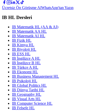
Ücretsiz Ön Görüşme Al
WhatsApp'tan Yazın
IB HL Dersleri
IB Matematik HL (AA & AI)
IB Matematik AA HL
IB Matematik AI HL
IB Fizik HL
IB Kimya HL
IB Biyoloji HL
IB ESS HL
IB İngilizce A HL
IB İngilizce B HL
IB Türkçe A HL
IB Ekonomi HL
IB Business Management HL
IB Psikoloji HL
IB Global Politics HL
IB Dünya Tarihi HL
IB Geography HL
IB Visual Arts HL
IB Computer Science HL
IB Felsefe HL