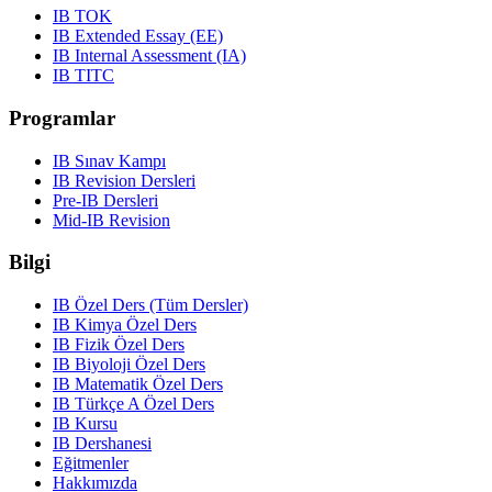
IB TOK
IB Extended Essay (EE)
IB Internal Assessment (IA)
IB TITC
Programlar
IB Sınav Kampı
IB Revision Dersleri
Pre-IB Dersleri
Mid-IB Revision
Bilgi
IB Özel Ders (Tüm Dersler)
IB Kimya Özel Ders
IB Fizik Özel Ders
IB Biyoloji Özel Ders
IB Matematik Özel Ders
IB Türkçe A Özel Ders
IB Kursu
IB Dershanesi
Eğitmenler
Hakkımızda