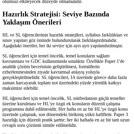
olumsuz etkileyecek düzeyde olmamalıdır.
Hazırlık Stratejisi: Seviye Bazında
Yaklaşım Önerileri
HL ve SL öğrencilerinin hazırlık stratejileri, syllabus farklılıkları ve
sınav yapıları göz önünde bulundurularak farklılaştırılmalıdır.
Aşağıdaki öneriler, her iki seviye için ayrı ayrı yapılandırılmıştır.
SL öğrencileri için temel öncelik, temel konuların sağlam
kavranması ve GDC kullanımında ustalıktır. Özellikle Paper 1'de
analitik çözüm becerisinin geliştirilmesi, formüllerin
ezberlenmesinden ziyade kavramsal anlayış yoluyla
gerçekleştirilmelidir. SL öğrencileri, IA üzerinde görece daha fazla
zaman harcayarak toplam not üzerindeki yüzde yirmilik katkıyı
maksimize edebilir.
HL öğrencileri için temel öncelik, SL müfredatının güçlü temeller
üzerine kurulması ve HL'ye özgü ek konuların düzenli çalışma
programına dahil edilmesidir. Her hafta en az bir HL'ye özgü konu
üzerinde çalışmak, son dönemdeki birikmiş yükü hafifletir. Paper 3
hazırlığı için düzenli pratik şarttır; her iki haftada en az bir tam uzun
cevaplı soru çözümü simüle edilmelidir.