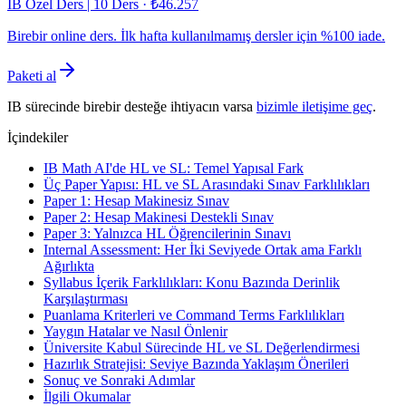
IB Özel Ders | 10 Ders
·
₺46.257
Birebir online ders. İlk hafta kullanılmamış dersler için %100 iade.
Paketi al
IB sürecinde birebir desteğe ihtiyacın varsa
bizimle iletişime geç
.
İçindekiler
IB Math AI'de HL ve SL: Temel Yapısal Fark
Üç Paper Yapısı: HL ve SL Arasındaki Sınav Farklılıkları
Paper 1: Hesap Makinesiz Sınav
Paper 2: Hesap Makinesi Destekli Sınav
Paper 3: Yalnızca HL Öğrencilerinin Sınavı
Internal Assessment: Her İki Seviyede Ortak ama Farklı
Ağırlıkta
Syllabus İçerik Farklılıkları: Konu Bazında Derinlik
Karşılaştırması
Puanlama Kriterleri ve Command Terms Farklılıkları
Yaygın Hatalar ve Nasıl Önlenir
Üniversite Kabul Sürecinde HL ve SL Değerlendirmesi
Hazırlık Stratejisi: Seviye Bazında Yaklaşım Önerileri
Sonuç ve Sonraki Adımlar
İlgili Okumalar