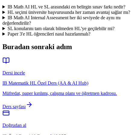
IB Math AI HL ve SL arasındaki en belirgin sınav farkı nedir?
HL seçimi üniversite başvurusunda her zaman avantaj sağlar mı?
IB Math AI Internal Assessment her iki seviyede de aynı mı
değerlendirilir?
SL konularını tam olarak bilmeden HL'ye geçilebilir mi?
Paper 3'e HL öğrencileri nasıl hazırlanmalı?
Buradan sonraki adım
Dersi incele
IB Matematik HL Özel Ders (AA & AI Hub)
Müfredat, paper kırılımı, çalışma planı ve öğretmen kadrosu.
Ders sayfası
Doğrudan al