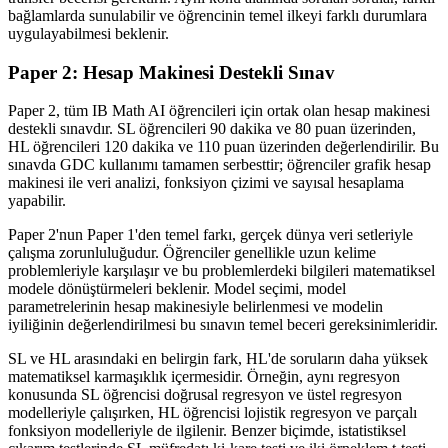
bağlamlarda sunulabilir ve öğrencinin temel ilkeyi farklı durumlara
uygulayabilmesi beklenir.
Paper 2: Hesap Makinesi Destekli Sınav
Paper 2, tüm IB Math AI öğrencileri için ortak olan hesap makinesi
destekli sınavdır. SL öğrencileri 90 dakika ve 80 puan üzerinden,
HL öğrencileri 120 dakika ve 110 puan üzerinden değerlendirilir. Bu
sınavda GDC kullanımı tamamen serbesttir; öğrenciler grafik hesap
makinesi ile veri analizi, fonksiyon çizimi ve sayısal hesaplama
yapabilir.
Paper 2'nun Paper 1'den temel farkı, gerçek dünya veri setleriyle
çalışma zorunluluğudur. Öğrenciler genellikle uzun kelime
problemleriyle karşılaşır ve bu problemlerdeki bilgileri matematiksel
modele dönüştürmeleri beklenir. Model seçimi, model
parametrelerinin hesap makinesiyle belirlenmesi ve modelin
iyiliğinin değerlendirilmesi bu sınavın temel beceri gereksinimleridir.
SL ve HL arasındaki en belirgin fark, HL'de soruların daha yüksek
matematiksel karmaşıklık içermesidir. Örneğin, aynı regresyon
konusunda SL öğrencisi doğrusal regresyon ve üstel regresyon
modelleriyle çalışırken, HL öğrencisi lojistik regresyon ve parçalı
fonksiyon modelleriyle de ilgilenir. Benzer biçimde, istatistiksel