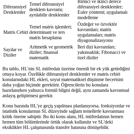
Birinci ve ikinci derece
Temel diferansiyel
Diferansiyel
diferansiyel denklemler;
denklem kavramı;
Denklemler
Euler yöntemi; uygulamalı
ayrılabilir denklemler
modelleme
Özdeğer ve özvektör
Temel matris işlemleri;
kavramları; matris
Matris Cebiri
determinant ve ters
uygulamaları; matris
matris hesaplama
diyagonalizasyonu
Aritmetik ve geometrik
İleri dizi kavramları;
Sayılar ve
diziler; finansal
yakınsaklık; Fibonacci ve
Diziler
matematik
özel diziler
Bu tablo, HL'nin SL müfredatı üzerine önemli bir ek yük getirdiğini
ortaya koyar. Özellikle diferansiyel denklemler ve matris cebiri
konularındaki HL ekleri, soyut matematiksel düşünme becerisini
daha yoğun biçimde gerektirir. Öğrencilerin bu konulara
hazırlanırken yalnızca formül bilgisi değil, aynı zamanda kavramsal
anlayış geliştirmesi gerekir.
Konu bazında HL'ye geçiş yapılması planlanıyorsa, fonksiyonlar ve
istatistik konularının SL düzeyinde sağlam temellerle kavranması
kritik öneme sahiptir. Bu iki konu alanı, HL müfredatının hemen
hemen tüm bölümlerinde örtük olarak kullanılır ve SL'deki
eksiklikler HL çalışmasında transfer hatasına dönüşebilir.