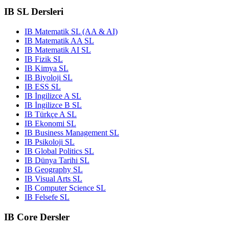
IB SL Dersleri
IB Matematik SL (AA & AI)
IB Matematik AA SL
IB Matematik AI SL
IB Fizik SL
IB Kimya SL
IB Biyoloji SL
IB ESS SL
IB İngilizce A SL
IB İngilizce B SL
IB Türkçe A SL
IB Ekonomi SL
IB Business Management SL
IB Psikoloji SL
IB Global Politics SL
IB Dünya Tarihi SL
IB Geography SL
IB Visual Arts SL
IB Computer Science SL
IB Felsefe SL
IB Core Dersler