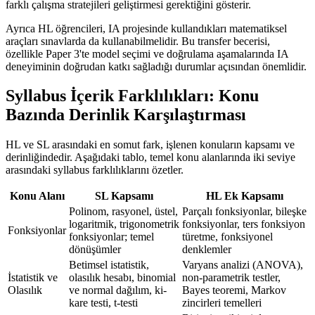
farklı çalışma stratejileri geliştirmesi gerektiğini gösterir.
Ayrıca HL öğrencileri, IA projesinde kullandıkları matematiksel
araçları sınavlarda da kullanabilmelidir. Bu transfer becerisi,
özellikle Paper 3'te model seçimi ve doğrulama aşamalarında IA
deneyiminin doğrudan katkı sağladığı durumlar açısından önemlidir.
Syllabus İçerik Farklılıkları: Konu
Bazında Derinlik Karşılaştırması
HL ve SL arasındaki en somut fark, işlenen konuların kapsamı ve
derinliğindedir. Aşağıdaki tablo, temel konu alanlarında iki seviye
arasındaki syllabus farklılıklarını özetler.
Konu Alanı
SL Kapsamı
HL Ek Kapsamı
Polinom, rasyonel, üstel,
Parçalı fonksiyonlar, bileşke
logaritmik, trigonometrik
fonksiyonlar, ters fonksiyon
Fonksiyonlar
fonksiyonlar; temel
türetme, fonksiyonel
dönüşümler
denklemler
Betimsel istatistik,
Varyans analizi (ANOVA),
İstatistik ve
olasılık hesabı, binomial
non-parametrik testler,
Olasılık
ve normal dağılım, ki-
Bayes teoremi, Markov
kare testi, t-testi
zincirleri temelleri