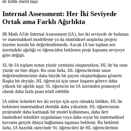
de kritik önem taşır.
Internal Assessment: Her İki Seviyede
Ortak ama Farklı Ağırlıkta
IB Math AI'de Internal Assessment (IA), her iki seviyede de bulunan
ve matematiksel modelleme ya da istatistiksel araştırma projesi
üzerine kurulu bir değerlendirmedir. Ancak IA'nın toplam not
üzerindeki ağırlığı ve öğrenciden beklenen proje kapsamı seviyeye
göre değişir.
SL'de IA toplam notun yüzde yirmisini oluştururken, HL'de bu oran
yüzde on bire düşer. Bu oran farkı, HL öğrencilerinin sınav
değerlendirmesinin daha büyük bir payını oluşturduğunu gösterir.
Başka bir deyişle, HL öğrencisi için sınav başarısı görece daha
yüksek bir ağırlık taşır; SL öğrencisi ise IA üzerinden potansiyel
olarak daha fazla puan telafi edebilir.
IA rubric kriterleri her iki seviye için aynı olmakla birlikte, HL'de
beklenen matematiksel derinlik daha yüksektir. HL öğrencisinin
projesinde daha karmaşık bir model kullanması, daha ileri
istatistiksel teknikler uygulaması veya daha soyut bir matematiksel
kavramı gerçek dünya bağlamına taşıması beklenir. Bu beklenti
farkı, IA hazırlık sürecinde SL öğrencileri ile HL öğrencilerinin