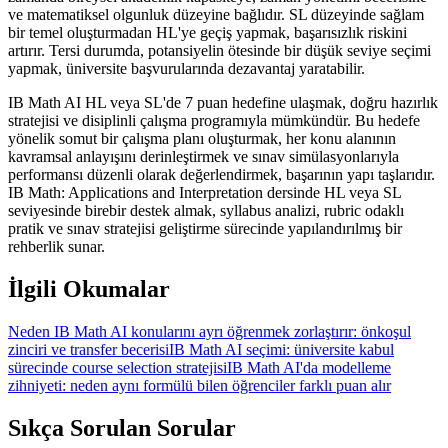
ve matematiksel olgunluk düzeyine bağlıdır. SL düzeyinde sağlam
bir temel oluşturmadan HL'ye geçiş yapmak, başarısızlık riskini
artırır. Tersi durumda, potansiyelin ötesinde bir düşük seviye seçimi
yapmak, üniversite başvurularında dezavantaj yaratabilir.
IB Math AI HL veya SL'de 7 puan hedefine ulaşmak, doğru hazırlık
stratejisi ve disiplinli çalışma programıyla mümkündür. Bu hedefe
yönelik somut bir çalışma planı oluşturmak, her konu alanının
kavramsal anlayışını derinleştirmek ve sınav simülasyonlarıyla
performansı düzenli olarak değerlendirmek, başarının yapı taşlarıdır.
IB Math: Applications and Interpretation dersinde HL veya SL
seviyesinde birebir destek almak, syllabus analizi, rubric odaklı
pratik ve sınav stratejisi geliştirme sürecinde yapılandırılmış bir
rehberlik sunar.
İlgili Okumalar
Neden IB Math AI konularını ayrı öğrenmek zorlaştırır: önkoşul
zinciri ve transfer becerisi
IB Math AI seçimi: üniversite kabul
sürecinde course selection stratejisi
IB Math AI'da modelleme
zihniyeti: neden aynı formülü bilen öğrenciler farklı puan alır
Sıkça Sorulan Sorular