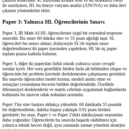
çıkarım testlerinde SL müfredatı ki-kare testi ve iki örneklem t-testi
ile sınırlıyken, HL bu listeye varyans analizi (ANOVA) ve daha ileri
çıkarım yöntemlerini ekler.
Paper 3: Yalnızca HL Öğrencilerinin Sınavı
Paper 3, IB Math AI HL öğrencilerine özgü bir extended-response
sınavıdır. Bu sınav 60 dakika süre ve 55 puan ağırlığı taşır. SL
öğrencileri bu sınavı almaz; dolayısıyla SL'de toplam sınav
değerlendirmesi iki paper üzerinden yapılırken, HL'de üç paper
toplam puana katkıda bulunur.
Paper 3, diğer iki paperdan farklı olarak yalnızca uzun cevaplı
sorular içerir. Her soru genellikle birden fazla alt bölümden oluşur ve
öğrencinin bir problem üzerinde derinlemesine çalışmasını gerektirir.
Bu sınavda öğrenciden model kurma, modeli analiz etme ve
sonuçları yorumlama becerisi birlikte değerlendirilir. Özellikle
diferansiyel denklemlerin ve matris cebrinin uygulamalı bağlamlarda
kullanımı bu sınavın odak noktaları arasındır.
Paper 3'ün süre baskısı oldukça yüksektir. 60 dakikada 55 puanlık
bir değerlendirme, dakika başına yaklaşık 0.92 puan üretimi
gerektirir; bu oran, Paper 1 ve Paper 2'deki dakika/puan oranından
daha yoğundur. Öğrencilerin bu sınavda başarılı olabilmesi için
yalnızca teknik beceri değil, aynı zamanda zaman yönetimi stratejisi