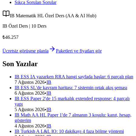
Sıkça Sorulan Sorular
IB Matematik HL Özel Ders (AA & AI Hub)
IB Özel Ders | 10 Ders
₺46.257
Ücretsiz görüşme planla
Paketleri ve fiyatları gör
Son Yazılar
IB ESS IA yazarken RRA hangi sayfada başlar: 6 parçalı plan
7 Ağustos 2026
•
IB
IB ESS SL'de kavram haritası: 7 sistemin ortak akış şeması
6 Ağustos 2026
•
IB
IB ESS Paper 2'de 15 markalık extended response: 4 parçalı
yapı
5 Ağustos 2026
•
IB
IB Math AA HL Paper 1'de 7 almanın 3 koşulu: kanıt, hesap,
gösterim
4 Ağustos 2026
•
IB
IB Turkish A L&L IO: 10 dakikayı 4 faza bölme yöntemi