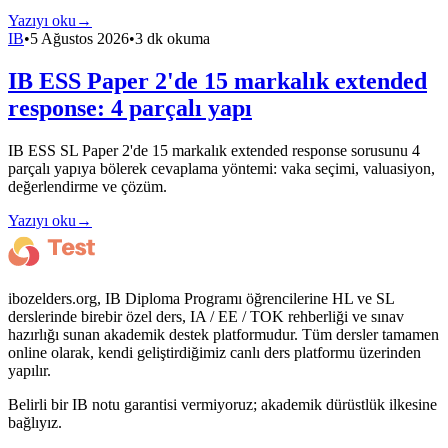
Yazıyı oku
→
IB
•
5 Ağustos 2026
•
3 dk okuma
IB ESS Paper 2'de 15 markalık extended
response: 4 parçalı yapı
IB ESS SL Paper 2'de 15 markalık extended response sorusunu 4
parçalı yapıya bölerek cevaplama yöntemi: vaka seçimi, valuasiyon,
değerlendirme ve çözüm.
Yazıyı oku
→
ibozelders.org, IB Diploma Programı öğrencilerine HL ve SL
derslerinde birebir özel ders, IA / EE / TOK rehberliği ve sınav
hazırlığı sunan akademik destek platformudur. Tüm dersler tamamen
online olarak, kendi geliştirdiğimiz canlı ders platformu üzerinden
yapılır.
Belirli bir IB notu garantisi vermiyoruz; akademik dürüstlük ilkesine
bağlıyız.