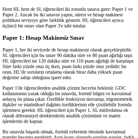
Hem HL hem de SL öğrencileri iki zorunlu sınava girer: Paper 1 ve
Paper 2. Ancak bu iki sınavın yapısı, süresi ve hesap makinesi
politikası seviyeye göre farklılık gösterir. HL öğrencileri ayrıca
üçüncü bir sınav olan Paper 3'e tabi tutulur.
Paper 1: Hesap Makinesiz Sınav
Paper 1, her iki seviyede de hesap makinesiz olarak gerçekleştirilir.
SL öğrencileri için bu sınav 90 dakika süre ve 80 puan ağırlığı taşır.
HL öğrencileri ise 120 dakika süre ve 110 puan ağırlığı ile karşılaşır.
Süre farkı yüzde otuz üç iken, puan farkı yüzde otuz yedidir; bu
oran, HL'de soruların ortalama olarak biraz daha yüksek puan
değerine sahip olduğuna işaret eder.
Paper 1'de öğrencilerden analitik çözüm becerisi beklenir. GDC
kullanımının yasak olduğu bu sınavda, formül bilgisi ve kavramsal
anlayış ön plana çıkar. Özellikle fonksiyon davranışı, trigonometrik
ilişkiler ve istatistiksel dağılım özelliklerinin elle çözülebilir formda
işlenmesi gerekir. HL öğrencileri için Paper 1, SL müfredatına ek
olarak diferansiyel denklemlerin analitik çözümünü ve matris
işlemlerini de kapsar.
Bu sınavda başarılı olmak, formül ezberinin ötesinde kavramsal
transfer becerisi gerektirir. Aynı konu alanında sorulan sorular, farklı