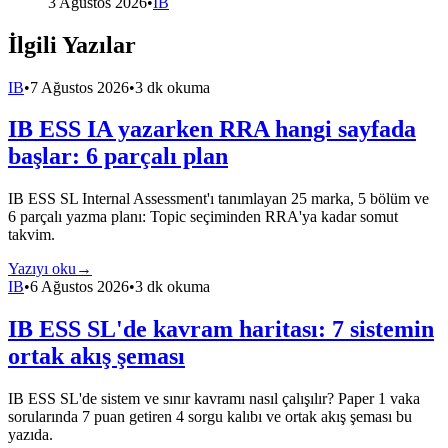
3 Ağustos 2026
•
IB
İlgili Yazılar
IB
•
7 Ağustos 2026
•
3 dk okuma
IB ESS IA yazarken RRA hangi sayfada
başlar: 6 parçalı plan
IB ESS SL Internal Assessment'ı tanımlayan 25 marka, 5 bölüm ve
6 parçalı yazma planı: Topic seçiminden RRA'ya kadar somut
takvim.
Yazıyı oku
→
IB
•
6 Ağustos 2026
•
3 dk okuma
IB ESS SL'de kavram haritası: 7 sistemin
ortak akış şeması
IB ESS SL'de sistem ve sınır kavramı nasıl çalışılır? Paper 1 vaka
sorularında 7 puan getiren 4 sorgu kalıbı ve ortak akış şeması bu
yazıda.