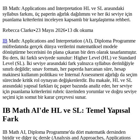
IB Math: Applications and Interpretation HL ve SL arasındaki
syllabus farkını, üç paperin ağırlık dağılımını ve her iki seviye için
puanlama kriterlerini inceleyen kapsamlı bir karşılaştırma rehberi.
Rebecca Clarke
•
23 Mayıs 2026
•
13 dk okuma
IB
Math: Applications and Interpretation (AI), Diploma Programme
müfredatında gerçek dünya verilerini matematiksel modele
dönüştürme becerisini ön plana çıkaran bir ders olarak tasarlanmıştır.
Bu ders, iki farklı seviyede sunulur: Higher Level (HL) ve Standard
Level (SL). İki seviye arasındaki fark yalnızca syllabus derinliğiyle
sınırlı değildir; sınav formatı, her paperda harcanan süre, hesap
makinesi kullanım politikası ve Internal Assessment ağırlığı da seçim
sürecinde kritik rol oynayan değişkenlerdir. Bu makale, HL ve SL
arasındaki yapısal farkları üç paper bazında analiz eder, her seviye
için puanlama kriterlerini rubric üzerinden yorumlar ve doğru seviye
seçimi için somut bir karar çerçevesi sunar.
IB Math AI'de HL ve SL: Temel Yapısal
Fark
IB Math AI, Diploma Programme'da dört matematik dersinden
biridir ve diğer üç dersle (Analysis and Approaches, Applications