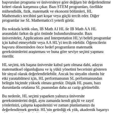
başvurulan programa ve üniversiteye göre değişen bir değerlendirme
kriteri olarak karşımıza çıkar. Bazı STEM programları, özellikle
mühendislik, fizik, matematik ve ekonomi bölümleri, HL
Mathematics tercihini şart koşar veya güçlü tercih eder. Diğer
programlar ise SL Mathematics'i yeterli görür.
Bu noktada kritik olan, IB Math AI HL ile IB Math AA HL
arasındaki farkın da göz önünde bulundurulmasıdır. Bazı
üniversiteler, Applications and Interpretation HL'yi belirli programlar
için kabul etmeyebilir veya AA HL'yi tercih edebilir. Öğrencilerin
başvuru döneminden önce hedef programların matematik
gereksinimlerini araştırması ve buna göre seviye seçimi yapması
önerilir.
HL seçimi, tek başına üniversite kabul şartı olmasa dahi, adayın
matematiksel olgunluğunu ve iş yükü yönetimi becerisini gösteren
bir sinyal olarak değerlendirilebilir. Ancak bu sinyalin olumlu bir
etki yaratabilmesi için, HL performansının SL performansından
belirgin biçimde yüksek olması gerekir. Düşük HL puanı, bazı
durumlarda ortalama SL puanından daha az cazip görünebilir.
Bu nedenle, HL seçimi yaparken yalnızca üniversite
gereksinimlerini değil, aynı zamanda kendi güçlü ve zayıf
yönlerinizi, çalışma kapasitenizi ve zaman planlamanızı da
değerlendirmek gerekir. HL'nin getirdiği ek yük, akademik başarıyı