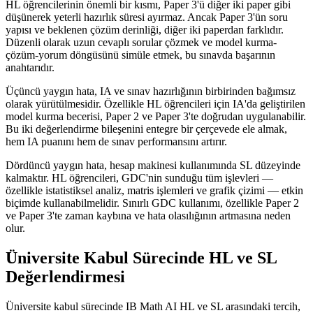
HL öğrencilerinin önemli bir kısmı, Paper 3'ü diğer iki paper gibi
düşünerek yeterli hazırlık süresi ayırmaz. Ancak Paper 3'ün soru
yapısı ve beklenen çözüm derinliği, diğer iki paperdan farklıdır.
Düzenli olarak uzun cevaplı sorular çözmek ve model kurma-
çözüm-yorum döngüsünü simüle etmek, bu sınavda başarının
anahtarıdır.
Üçüncü yaygın hata, IA ve sınav hazırlığının birbirinden bağımsız
olarak yürütülmesidir. Özellikle HL öğrencileri için IA'da geliştirilen
model kurma becerisi, Paper 2 ve Paper 3'te doğrudan uygulanabilir.
Bu iki değerlendirme bileşenini entegre bir çerçevede ele almak,
hem IA puanını hem de sınav performansını artırır.
Dördüncü yaygın hata, hesap makinesi kullanımında SL düzeyinde
kalmaktır. HL öğrencileri, GDC'nin sunduğu tüm işlevleri —
özellikle istatistiksel analiz, matris işlemleri ve grafik çizimi — etkin
biçimde kullanabilmelidir. Sınırlı GDC kullanımı, özellikle Paper 2
ve Paper 3'te zaman kaybına ve hata olasılığının artmasına neden
olur.
Üniversite Kabul Sürecinde HL ve SL
Değerlendirmesi
Üniversite kabul sürecinde IB Math AI HL ve SL arasındaki tercih,