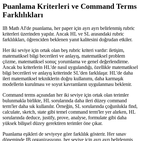
Puanlama Kriterleri ve Command Terms
Farklılıkları
IB Math AI'de puanlama, her paper için ayrı ayrı belirlenmiş rubric
kriterleri üzerinden yapılır. Ancak HL ve SL arasındaki rubric
farklılıkları, öğrenciden beklenen yanıt kalitesini doğrudan etkiler.
Her iki seviye için ortak olan beş rubric kriteri vardır: iletişim,
matematiksel bilgi becerileri ve anlayış, matematiksel problem
çözme, matematiksel sonuç yorumlama ve genel değerlendirme.
Ancak bu kriterlerin HL'de nasıl uygulandığı, özellikle matematiksel
bilgi becerileri ve anlayış kriterinde SL'den farklılaşır. HL'de daha
ileri matematiksel tekniklerin doğru kullanımı, daha karmaşık
modellerin kurulması ve soyut kavramların uygulanması beklenir.
Command terms açısından her iki seviye için ortak olan terimler
bulunmakla birlikte, HL sorularında daha ileri düzey command
term'ler daha sık kullanılır. Örneğin, SL sorularında çoğunlukla find,
calculate, sketch, state gibi temel command term'ler yer alırken, HL
sorularında deduce, justify, prove, analyse, formulate gibi daha
yüksek bilişsel düzey gerektiren terimler öne çıkar.
Puanlama eşikleri de seviyeye göre farklılık gösterir. Her sınav
döneminde IB organizasyonu, her seviye için ayrı ayrı belirlenmiş