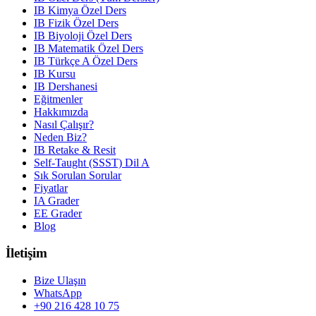
IB Kimya Özel Ders
IB Fizik Özel Ders
IB Biyoloji Özel Ders
IB Matematik Özel Ders
IB Türkçe A Özel Ders
IB Kursu
IB Dershanesi
Eğitmenler
Hakkımızda
Nasıl Çalışır?
Neden Biz?
IB Retake & Resit
Self-Taught (SSST) Dil A
Sık Sorulan Sorular
Fiyatlar
IA Grader
EE Grader
Blog
İletişim
Bize Ulaşın
WhatsApp
+90 216 428 10 75