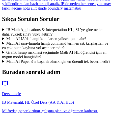
şekillendirir: alan bazlı strateji analizi
IB'de neden her sene aynı sınav
farklı geçme notu alır: grade boundary matematiği
Sıkça Sorulan Sorular
IB Math Applications & Interpretation HL, SL'ye göre neden
daha yüksek sınav yükü getirir?
Math AI IA'da hangi konular en yüksek puan alır?
Math AI sınavlarında hangi command term en sık karşılaşılan ve
en çok puan kaybına yol açan terimdir?
Grafik hesap makinesi seçiminde Math AI HL öğrencisi için en
uygun model hangisidir?
Math AI Paper 3'te başarılı olmak için en önemli tek beceri nedir?
Buradan sonraki adım
Dersi incele
IB Matematik HL Özel Ders (AA & AI Hub)
Müfredat, paper kırılımı, çalışma planı ve öğretmen kadrosu.