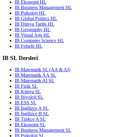
IB Ekonomi HL
IB Business Management HL
IB Psikoloji HL
IB Global Politics HL
IB Dünya Tarihi HL
IB Geography HL
IB Visual Arts HL
IB Computer Science HL
IB Felsefe HL
IB SL Dersleri
IB Matematik SL (AA & AI)
IB Matematik AA SL
IB Matematik AI SL
IB Fizik SL
IB Kimya SL
IB Biyoloji SL
IB ESS SL
IB İngilizce A SL
IB İngilizce B SL
IB Türkçe A SL
IB Ekonomi SL
IB Business Management SL
IB Psikoloji SL