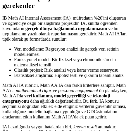
gerekenler
IB Math AI Internal Assessment (IA), müfredatın %20'ini oluşturan
ve öğrenciye özgü bir araştırma projesidir. IA, sınıfta öğrenilen
kavramların
gerçek dünya bağlamında uygulanmasını
ve bu
uygulamanın yazılı olarak raporlanmasını gerektirir. Math AI IA'ları
tipik olarak şu formatlarda sunulur:
Veri modelleme: Regresyon analizi ile gerçek veri setinin
modellenmesi
Fonksiyonel model: Bir fiziksel veya ekonomik sürecin
matematiksel temsili
Olasılık projesi: Risk analizi veya karar verme senaryosu
İstatistiksel araştırma: Hipotez testi ve çıkarım tabanlı analiz
Math AI IA rubric'i, Math AA IA'dan farklı kriterlere sahiptir. Math
AA'da
mathematical rigor
ve
personal engagement
ön plandayken,
Math AI'da
veri kullanımı, model geçerliliği ve teknoloji
entegrasyonu
daha ağırlıklı değerlendirilir. Bu fark, IA konusu
seçiminizi doğrudan etkiler: elde ettiğiniz verilerin güvenilir olması,
kullandığınız modelin bağlama uygunluğu ve GDC/simulation
araçlarının etkin kullanımı Math AI IA'da ek puan getirir.
IA hazırlığında yaygın hatalardan biri,
known result
aramaktır.