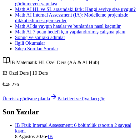
görünmeyen yapı taşı
Math AI HL ve SL arasındaki fark: Hangi seviye size uygun?
Math AI Internal Assessment (IA): Modelleme projenizde
dikkat edilmesi gerekenler
Math AI'da yaygın hatalar ve bunlardan nasıl kaçınılır
Math AI 7 puan hedefi için yapılandırılmış çalışma planı
Sonuç ve sonraki adımlar
İlgili Okumalar
Sıkça Sorulan Sorular
IB Matematik HL Özel Ders (AA & AI Hub)
IB Özel Ders | 10 Ders
₺46.276
Ücretsiz görüşme planla
Paketleri ve fiyatları gör
Son Yazılar
IB Fizik Internal Assessment: 6 bölümlük raporun 2 sayısal
kısmı
8 Ağustos 2026
•
IB