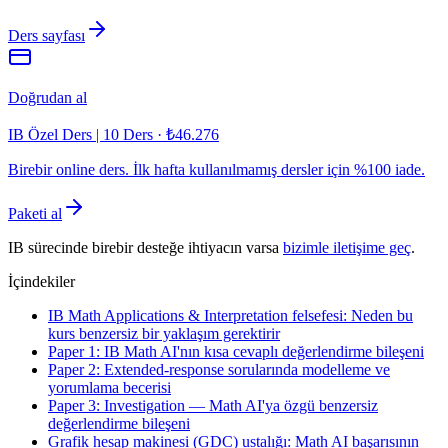
Ders sayfası
Doğrudan al
IB Özel Ders | 10 Ders
·
₺46.276
Birebir online ders. İlk hafta kullanılmamış dersler için %100 iade.
Paketi al
IB sürecinde birebir desteğe ihtiyacın varsa
bizimle iletişime geç
.
İçindekiler
IB Math Applications & Interpretation felsefesi: Neden bu
kurs benzersiz bir yaklaşım gerektirir
Paper 1: IB Math AI'nın kısa cevaplı değerlendirme bileşeni
Paper 2: Extended-response sorularında modelleme ve
yorumlama becerisi
Paper 3: Investigation — Math AI'ya özgü benzersiz
değerlendirme bileşeni
Grafik hesap makinesi (GDC) ustalığı: Math AI başarısının