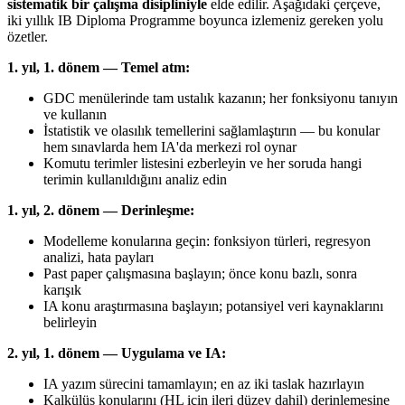
sistematik bir çalışma disipliniyle
elde edilir. Aşağıdaki çerçeve,
iki yıllık IB Diploma Programme boyunca izlemeniz gereken yolu
özetler.
1. yıl, 1. dönem — Temel atm:
GDC menülerinde tam ustalık kazanın; her fonksiyonu tanıyın
ve kullanın
İstatistik ve olasılık temellerini sağlamlaştırın — bu konular
hem sınavlarda hem IA'da merkezi rol oynar
Komutu terimler listesini ezberleyin ve her soruda hangi
terimin kullanıldığını analiz edin
1. yıl, 2. dönem — Derinleşme:
Modelleme konularına geçin: fonksiyon türleri, regresyon
analizi, hata payları
Past paper çalışmasına başlayın; önce konu bazlı, sonra
karışık
IA konu araştırmasına başlayın; potansiyel veri kaynaklarını
belirleyin
2. yıl, 1. dönem — Uygulama ve IA:
IA yazım sürecini tamamlayın; en az iki taslak hazırlayın
Kalkülüs konularını (HL için ileri düzey dahil) derinlemesine