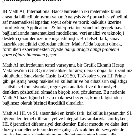
IB Math AI, International Baccalaureate'ın iki matematik kursu
arasında bilinçli bir ayrım yapar. Analysis & Approaches yönelimi,
saf matematiksel ispatlar, soyut cebir ve teorik kalkülüs üzerine
kuruluyken; Applications & Interpretation yönelimi gerçek hayat
bağlamlarında matematiksel modelleme, veri analizi ve teknoloji
destekli çözümler üzerine inşa edilmiştir. Bu felsefi fark, sınav
hazırlık stratejinizi doğrudan etkiler: Math AI'da başarılı olmak,
formülleri ezberlemekten ziyade
hangı araçla hangi problemi
çözeceğinizi bilmekten
geçer.
Math AI müfredatının temel varsayımı, bir Grafik Ekranlı Hesap
Makinesi'nin (GDC) matematiksel bir araç olarak doğal bir uzantınız
olduğudur. Sınavlarda Casio fx-CG50, TI-Nspire veya HP Prime
gibi gelişmiş hesap makineleri kullanılır ve bu cihazların sağladığı
istatistiksel fonksiyonlar, regresyon analizleri ve diferansiyel
denklem çözücüleri olmadan birçok soru çözülemez. Bu nedenle
Math AI hazırlığında hesap makinesi becerisi, konu bilgisinden
bağımsız olarak
birinci öncelikli
olmalıdır.
Math AI HL ve SL arasındaki en kritik fark, kalkülüs kapsamıdır. SL
öğrencileri temel diferansiyel ve integral kavramlarıyla sınırlıyken,
HL öğrencileri diferansiyel denklemler, Euler metodu ve daha ileri
düzey modelleme teknikleriyle çalışır. Ancak her iki seviyede de
ortak olan unsur,
technology-mediated reasoning
becerisidir.