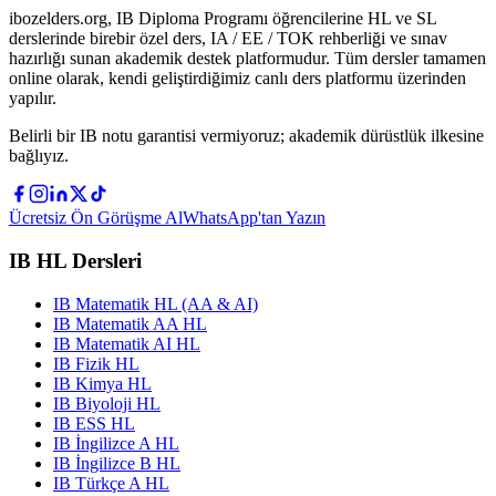
ibozelders.org, IB Diploma Programı öğrencilerine HL ve SL
derslerinde birebir özel ders, IA / EE / TOK rehberliği ve sınav
hazırlığı sunan akademik destek platformudur. Tüm dersler tamamen
online olarak, kendi geliştirdiğimiz canlı ders platformu üzerinden
yapılır.
Belirli bir IB notu garantisi vermiyoruz; akademik dürüstlük ilkesine
bağlıyız.
Ücretsiz Ön Görüşme Al
WhatsApp'tan Yazın
IB HL Dersleri
IB Matematik HL (AA & AI)
IB Matematik AA HL
IB Matematik AI HL
IB Fizik HL
IB Kimya HL
IB Biyoloji HL
IB ESS HL
IB İngilizce A HL
IB İngilizce B HL
IB Türkçe A HL