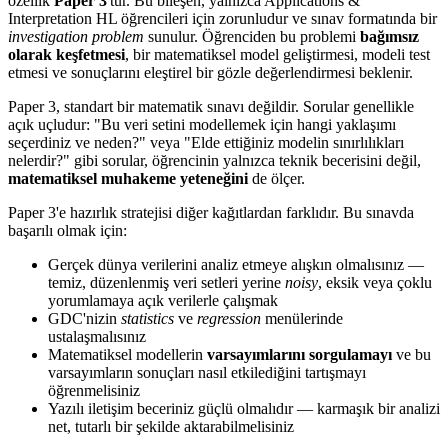
özellik
Paper 3
'tür. Bu bileşen, yalnızca Applications &
Interpretation HL öğrencileri için zorunludur ve sınav formatında bir
investigation problem
sunulur. Öğrenciden bu problemi
bağımsız
olarak keşfetmesi
, bir matematiksel model geliştirmesi, modeli test
etmesi ve sonuçlarını eleştirel bir gözle değerlendirmesi beklenir.
Paper 3, standart bir matematik sınavı değildir. Sorular genellikle
açık uçludur: "Bu veri setini modellemek için hangi yaklaşımı
seçerdiniz ve neden?" veya "Elde ettiğiniz modelin sınırlılıkları
nelerdir?" gibi sorular, öğrencinin yalnızca teknik becerisini değil,
matematiksel muhakeme yeteneğini
de ölçer.
Paper 3'e hazırlık stratejisi diğer kağıtlardan farklıdır. Bu sınavda
başarılı olmak için:
Gerçek dünya verilerini analiz etmeye alışkın olmalısınız —
temiz, düzenlenmiş veri setleri yerine
noisy
, eksik veya çoklu
yorumlamaya açık verilerle çalışmak
GDC'nizin
statistics
ve
regression
menülerinde
ustalaşmalısınız
Matematiksel modellerin
varsayımlarını sorgulamayı
ve bu
varsayımların sonuçları nasıl etkilediğini tartışmayı
öğrenmelisiniz
Yazılı iletişim beceriniz güçlü olmalıdır — karmaşık bir analizi
net, tutarlı bir şekilde aktarabilmelisiniz