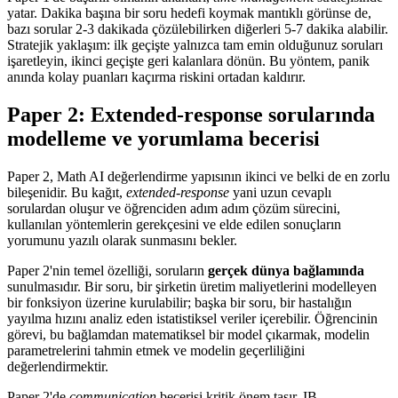
yatar. Dakika başına bir soru hedefi koymak mantıklı görünse de,
bazı sorular 2-3 dakikada çözülebilirken diğerleri 5-7 dakika alabilir.
Stratejik yaklaşım: ilk geçişte yalnızca tam emin olduğunuz soruları
işaretleyin, ikinci geçişte geri kalanlara dönün. Bu yöntem, panik
anında kolay puanları kaçırma riskini ortadan kaldırır.
Paper 2: Extended-response sorularında
modelleme ve yorumlama becerisi
Paper 2, Math AI değerlendirme yapısının ikinci ve belki de en zorlu
bileşenidir. Bu kağıt,
extended-response
yani uzun cevaplı
sorulardan oluşur ve öğrenciden adım adım çözüm sürecini,
kullanılan yöntemlerin gerekçesini ve elde edilen sonuçların
yorumunu yazılı olarak sunmasını bekler.
Paper 2'nin temel özelliği, soruların
gerçek dünya bağlamında
sunulmasıdır. Bir soru, bir şirketin üretim maliyetlerini modelleyen
bir fonksiyon üzerine kurulabilir; başka bir soru, bir hastalığın
yayılma hızını analiz eden istatistiksel veriler içerebilir. Öğrencinin
görevi, bu bağlamdan matematiksel bir model çıkarmak, modelin
parametrelerini tahmin etmek ve modelin geçerliliğini
değerlendirmektir.
Paper 2'de
communication
becerisi kritik önem taşır. IB