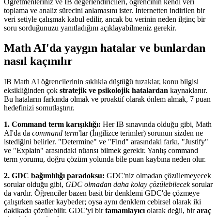
Öğretmenleriniz ve IB değerlendiricileri, öğrencinin kendi veri
toplama ve analiz sürecini anlamasını ister. İnternetten indirilen bir
veri setiyle çalışmak kabul edilir, ancak bu verinin neden ilginç bir
soru sorduğunuzu yanıtladığını açıklayabilmeniz gerekir.
Math AI'da yaygın hatalar ve bunlardan
nasıl kaçınılır
IB Math AI öğrencilerinin sıklıkla düştüğü tuzaklar, konu bilgisi
eksikliğinden çok
stratejik ve psikolojik hatalardan
kaynaklanır.
Bu hataların farkında olmak ve proaktif olarak önlem almak, 7 puan
hedefinizi somutlaştırır.
1. Command term karışıklığı:
Her IB sınavında olduğu gibi, Math
AI'da da
command term
'lar (İngilizce terimler) sorunun sizden ne
istediğini belirler. "Determine" ve "Find" arasındaki farkı, "Justify"
ve "Explain" arasındaki nüansı bilmek gerekir. Yanlış command
term yorumu, doğru çözüm yolunda bile puan kaybına neden olur.
2. GDC bağımlılığı paradoksu:
GDC'niz olmadan çözülemeyecek
sorular olduğu gibi,
GDC olmadan daha kolay çözülebilecek
sorular
da vardır. Öğrenciler bazen basit bir denklemi GDC'de çözmeye
çalışırken saatler kaybeder; oysa aynı denklem cebirsel olarak iki
dakikada çözülebilir. GDC'yi bir
tamamlayıcı
olarak değil, bir
araç