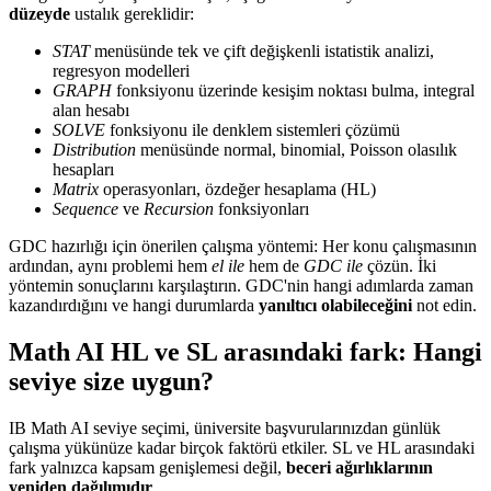
düzeyde
ustalık gereklidir:
STAT
menüsünde tek ve çift değişkenli istatistik analizi,
regresyon modelleri
GRAPH
fonksiyonu üzerinde kesişim noktası bulma, integral
alan hesabı
SOLVE
fonksiyonu ile denklem sistemleri çözümü
Distribution
menüsünde normal, binomial, Poisson olasılık
hesapları
Matrix
operasyonları, özdeğer hesaplama (HL)
Sequence
ve
Recursion
fonksiyonları
GDC hazırlığı için önerilen çalışma yöntemi: Her konu çalışmasının
ardından, aynı problemi hem
el ile
hem de
GDC ile
çözün. İki
yöntemin sonuçlarını karşılaştırın. GDC'nin hangi adımlarda zaman
kazandırdığını ve hangi durumlarda
yanıltıcı olabileceğini
not edin.
Math AI HL ve SL arasındaki fark: Hangi
seviye size uygun?
IB Math AI seviye seçimi, üniversite başvurularınızdan günlük
çalışma yükünüze kadar birçok faktörü etkiler. SL ve HL arasındaki
fark yalnızca kapsam genişlemesi değil,
beceri ağırlıklarının
yeniden dağılımıdır
.