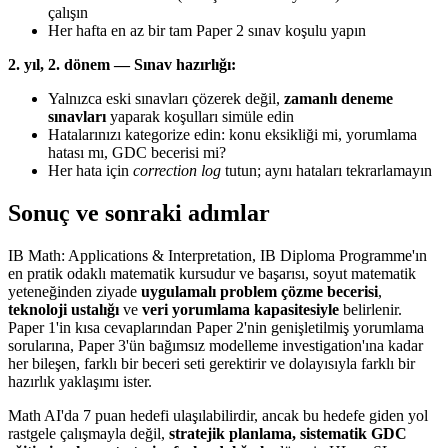
çalışın
Her hafta en az bir tam Paper 2 sınav koşulu yapın
2. yıl, 2. dönem — Sınav hazırlığı:
Yalnızca eski sınavları çözerek değil,
zamanlı deneme
sınavları
yaparak koşulları simüle edin
Hatalarınızı kategorize edin: konu eksikliği mi, yorumlama
hatası mı, GDC becerisi mi?
Her hata için
correction log
tutun; aynı hataları tekrarlamayın
Sonuç ve sonraki adımlar
IB Math: Applications & Interpretation, IB Diploma Programme'ın
en pratik odaklı matematik kursudur ve başarısı, soyut matematik
yeteneğinden ziyade
uygulamalı problem çözme becerisi
,
teknoloji ustalığı
ve
veri yorumlama kapasitesiyle
belirlenir.
Paper 1'in kısa cevaplarından Paper 2'nin genişletilmiş yorumlama
sorularına, Paper 3'ün bağımsız modelleme investigation'ına kadar
her bileşen, farklı bir beceri seti gerektirir ve dolayısıyla farklı bir
hazırlık yaklaşımı ister.
Math AI'da 7 puan hedefi ulaşılabilirdir, ancak bu hedefe giden yol
rastgele çalışmayla değil,
stratejik planlama, sistematik GDC