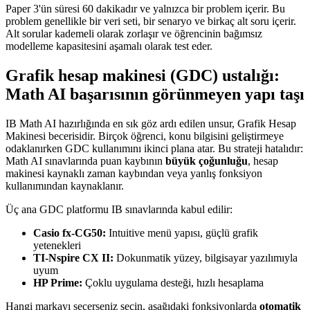
Paper 3'ün süresi 60 dakikadır ve yalnızca bir problem içerir. Bu
problem genellikle bir veri seti, bir senaryo ve birkaç alt soru içerir.
Alt sorular kademeli olarak zorlaşır ve öğrencinin bağımsız
modelleme kapasitesini aşamalı olarak test eder.
Grafik hesap makinesi (GDC) ustalığı:
Math AI başarısının görünmeyen yapı taşı
IB Math AI hazırlığında en sık göz ardı edilen unsur, Grafik Hesap
Makinesi becerisidir. Birçok öğrenci, konu bilgisini geliştirmeye
odaklanırken GDC kullanımını ikinci plana atar. Bu strateji hatalıdır:
Math AI sınavlarında puan kaybının
büyük çoğunluğu
, hesap
makinesi kaynaklı zaman kaybından veya yanlış fonksiyon
kullanımından kaynaklanır.
Üç ana GDC platformu IB sınavlarında kabul edilir:
Casio fx-CG50:
Intuitive menü yapısı, güçlü grafik
yetenekleri
TI-Nspire CX II:
Dokunmatik yüzey, bilgisayar yazılımıyla
uyum
HP Prime:
Çoklu uygulama desteği, hızlı hesaplama
Hangi markayı seçerseniz seçin, aşağıdaki fonksiyonlarda
otomatik