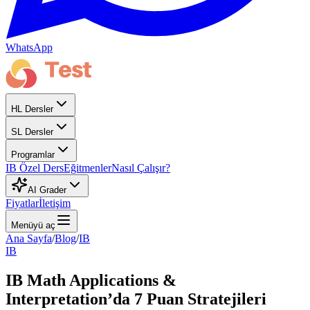
WhatsApp
HL Dersler
SL Dersler
Programlar
IB Özel Ders
Eğitmenler
Nasıl Çalışır?
AI Grader
Fiyatlar
İletişim
Menüyü aç
Ana Sayfa
/
Blog
/
IB
IB
IB Math Applications &
Interpretation’da 7 Puan Stratejileri