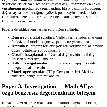
değerlendiricileri yalnızca doğru cevabı değil,
matematiksel akıl
yürütmenin açıklığını
da puanlandırır. Eksik yazılmış bir çözüm,
doğru sayısal cevaba rağmen yüksek puan kaybına neden olabilir.
Her adımda "Ne buldum?" ve "Bu ne anlama geliyor?" sorularını
kendinize sormalısınız.
Paper 2'de sıklıkla karşılaşılan soru tipleri şunlardır:
Regresyon analizi soruları:
Verilen veri setinden en uygun
fonksiyonel modeli seçme ve parametre yorumlama
İstatistiksel hipotez testleri:
p-değeri yorumlama, anlamlılık
düzeyi belirleme, sonuç çıkarımı
Olasılık hesaplamaları:
Normal dağılım, binomial dağılım,
Poisson süreci uygulamaları
Kalkülüs uygulamaları:
Optimizasyon, değişim oranları,
integral ile alan hesabı
Matris operasyonları (HL):
Geçiş matrisleri, Markov
zincirleri, denge durumu analizi
Paper 3: Investigation — Math AI'ya
özgü benzersiz değerlendirme bileşeni
IB Math AI'yı diğer IB matematik kurslarından ayıran en belirgin