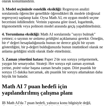
olarak konumlandırın.
3. Model seçiminde esneklik eksikliği:
Regresyon analizi
sorularında öğrenciler genellikle öğrendikleri ilk modele (doğrusal
regresyon) saplanıp kalır. Oysa Math AI, en uygun modeli seçme
becerisini ödüllendirir. Verinin yapısına göre üssel, logaritmik,
trigonometrik veya polinom model arasında geçiş yapabilmelisiniz.
4. Yorumlama eksikliği:
Math AI sorularında "sayıyı bulmak"
yetmez; o sayının
ne anlama geldiğini
açıklamanız gerekir. Örneğin,
bir r² değeri hesapladığınızda bunun ne derece güçlü bir uyum
gösterdiğini, bir p-değeri bulduğunuzda bunun istatistiksel olarak ne
anlama geldiğini sözlü olarak ifade etmelisiniz.
5. Zaman yönetimi hatası:
Paper 2'de son soruya yetişememek,
yaygın bir senaryodur. Strateji: Her soruya eşit zaman ayırmak
yerine,
point value
başına zaman hesabı yapın. Dört puanlık bir
soruya 15 dakika harcamak, altı puanlık bir soruyu atlamaktan daha
büyük bir hatadır.
Math AI 7 puan hedefi için
yapılandırılmış çalışma planı
IB Math AI'da 7 puan hedefi, yalnızca konu bilgisiyle değil,