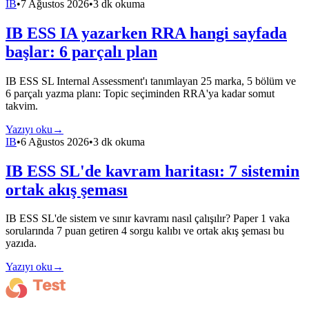
IB
•
7 Ağustos 2026
•
3 dk okuma
IB ESS IA yazarken RRA hangi sayfada
başlar: 6 parçalı plan
IB ESS SL Internal Assessment'ı tanımlayan 25 marka, 5 bölüm ve
6 parçalı yazma planı: Topic seçiminden RRA'ya kadar somut
takvim.
Yazıyı oku
→
IB
•
6 Ağustos 2026
•
3 dk okuma
IB ESS SL'de kavram haritası: 7 sistemin
ortak akış şeması
IB ESS SL'de sistem ve sınır kavramı nasıl çalışılır? Paper 1 vaka
sorularında 7 puan getiren 4 sorgu kalıbı ve ortak akış şeması bu
yazıda.
Yazıyı oku
→