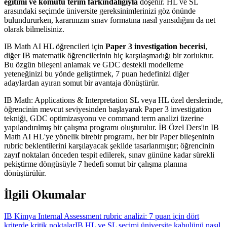
eğitimi ve komutu terim farkındalığıyla
döşenir. HL ve SL
arasındaki seçimde üniversite gereksinimlerinizi göz önünde
bulundururken, kararınızın sınav formatına nasıl yansıdığını da net
olarak bilmelisiniz.
IB Math AI HL öğrencileri için
Paper 3 investigation becerisi
,
diğer IB matematik öğrencilerinin hiç karşılaşmadığı bir zorluktur.
Bu özgün bileşeni anlamak ve GDC destekli modelleme
yeteneğinizi bu yönde geliştirmek, 7 puan hedefinizi diğer
adaylardan ayıran somut bir avantaja dönüştürür.
IB Math: Applications & Interpretation SL veya HL özel derslerinde,
öğrencinin mevcut seviyesinden başlayarak Paper 3 investigation
tekniği, GDC optimizasyonu ve command term analizi üzerine
yapılandırılmış bir çalışma programı oluşturulur. İB Özel Ders'in IB
Math AI HL'ye yönelik birebir programı, her bir Paper bileşeninin
rubric beklentilerini karşılayacak şekilde tasarlanmıştır; öğrencinin
zayıf noktaları önceden tespit edilerek, sınav gününe kadar sürekli
pekiştirme döngüsüyle 7 hedefi somut bir çalışma planına
dönüştürülür.
İlgili Okumalar
IB Kimya Internal Assessment rubric analizi: 7 puan için dört
kriterde kritik noktalar
IB HL ve SL seçimi üniversite kabulünü nasıl