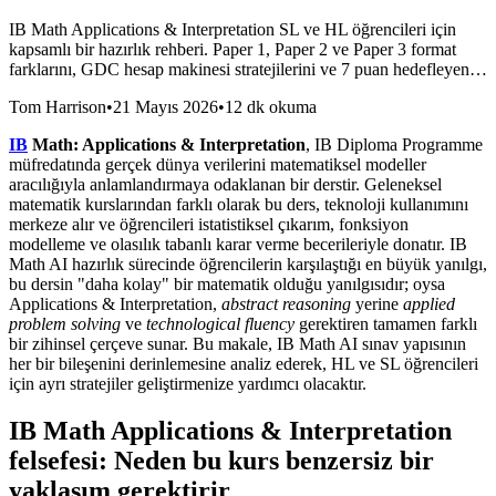
IB Math Applications & Interpretation SL ve HL öğrencileri için
kapsamlı bir hazırlık rehberi. Paper 1, Paper 2 ve Paper 3 format
farklarını, GDC hesap makinesi stratejilerini ve 7 puan hedefleyen…
Tom Harrison
•
21 Mayıs 2026
•
12 dk okuma
IB
Math: Applications & Interpretation
, IB Diploma Programme
müfredatında gerçek dünya verilerini matematiksel modeller
aracılığıyla anlamlandırmaya odaklanan bir derstir. Geleneksel
matematik kurslarından farklı olarak bu ders, teknoloji kullanımını
merkeze alır ve öğrencileri istatistiksel çıkarım, fonksiyon
modelleme ve olasılık tabanlı karar verme becerileriyle donatır. IB
Math AI hazırlık sürecinde öğrencilerin karşılaştığı en büyük yanılgı,
bu dersin "daha kolay" bir matematik olduğu yanılgısıdır; oysa
Applications & Interpretation,
abstract reasoning
yerine
applied
problem solving
ve
technological fluency
gerektiren tamamen farklı
bir zihinsel çerçeve sunar. Bu makale, IB Math AI sınav yapısının
her bir bileşenini derinlemesine analiz ederek, HL ve SL öğrencileri
için ayrı stratejiler geliştirmenize yardımcı olacaktır.
IB Math Applications & Interpretation
felsefesi: Neden bu kurs benzersiz bir
yaklaşım gerektirir