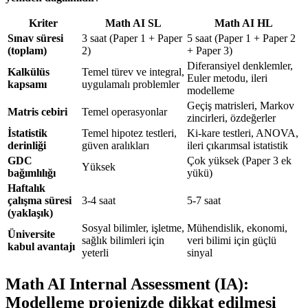
Kriter
Math AI SL
Math AI HL
Sınav süresi
3 saat (Paper 1 + Paper
5 saat (Paper 1 + Paper 2
(toplam)
2)
+ Paper 3)
Diferansiyel denklemler,
Kalkülüs
Temel türev ve integral,
Euler metodu, ileri
kapsamı
uygulamalı problemler
modelleme
Geçiş matrisleri, Markov
Matris cebiri
Temel operasyonlar
zincirleri, özdeğerler
İstatistik
Temel hipotez testleri,
Ki-kare testleri, ANOVA,
derinliği
güven aralıkları
ileri çıkarımsal istatistik
GDC
Çok yüksek (Paper 3 ek
Yüksek
bağımlılığı
yükü)
Haftalık
çalışma süresi
3-4 saat
5-7 saat
(yaklaşık)
Sosyal bilimler, işletme,
Mühendislik, ekonomi,
Üniversite
sağlık bilimleri için
veri bilimi için güçlü
kabul avantajı
yeterli
sinyal
Math AI Internal Assessment (IA):
Modelleme projenizde dikkat edilmesi