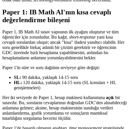
Paper 1: IB Math AI'nın kısa cevaplı
değerlendirme bileşeni
Paper 1, IB Math AI sınav yapısının ilk ayağını oluşturur ve tüm
öğrenciler için zorunludur. Bu kağıt,
short-response
yani kısa
cevaplı sorulardan oluşur; ancak "kısa" ifadesi yanıltıcı olabilir. Her
soru genellikle birkaç adımlı bir çözüm gerektirir ve öğrencinin
GDC üzerinde hızlı hesaplama yapabilmesini, ardından bu
hesaplamaların anlamını yorumlayabilmesini bekler.
Paper 1'in süre ve soru dağılımı seviyeye göre değişir:
SL:
90 dakika, yaklaşık 14-15 soru
HL:
120 dakika, yaklaşık 14-15 soru (SL konuları + HL
genişletmeleri)
Her iki seviyede de Paper 1, hesap makinesi kullanımına
açık
bir
sınavdır. Bu, soruların cevaplarının doğrudan GDC'den alınabileceği
anlamına gelmez; aksine, hesap makinesinin sunduğu verileri
anlamlandırma, grafik yorumlama ve sonuçların mantıksal
tutarlılığını sorgulama becerisi ölçülür.
Paper 1'de başarılı olmanın anahtarı,
time management
stratejisinde