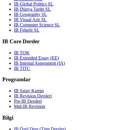
IB Global Politics SL
IB Dünya Tarihi SL
IB Geography SL
IB Visual Arts SL
IB Computer Science SL
IB Felsefe SL
IB Core Dersler
IB TOK
IB Extended Essay (EE)
IB Internal Assessment (IA)
IB TITC
Programlar
IB Sınav Kampı
IB Revision Dersleri
Pre-IB Dersleri
Mid-IB Revision
Bilgi
IB Özel Ders (Tüm Dersler)