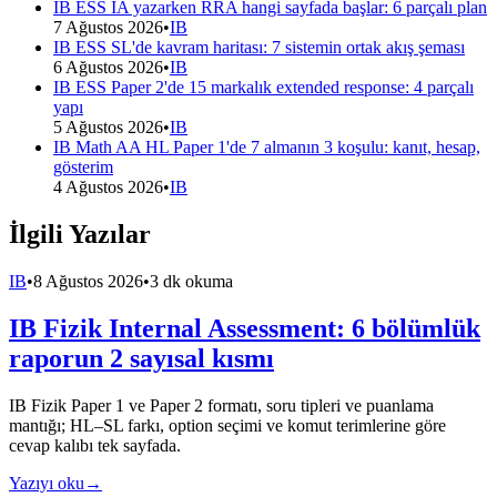
IB ESS IA yazarken RRA hangi sayfada başlar: 6 parçalı plan
7 Ağustos 2026
•
IB
IB ESS SL'de kavram haritası: 7 sistemin ortak akış şeması
6 Ağustos 2026
•
IB
IB ESS Paper 2'de 15 markalık extended response: 4 parçalı
yapı
5 Ağustos 2026
•
IB
IB Math AA HL Paper 1'de 7 almanın 3 koşulu: kanıt, hesap,
gösterim
4 Ağustos 2026
•
IB
İlgili Yazılar
IB
•
8 Ağustos 2026
•
3 dk okuma
IB Fizik Internal Assessment: 6 bölümlük
raporun 2 sayısal kısmı
IB Fizik Paper 1 ve Paper 2 formatı, soru tipleri ve puanlama
mantığı; HL–SL farkı, option seçimi ve komut terimlerine göre
cevap kalıbı tek sayfada.
Yazıyı oku
→