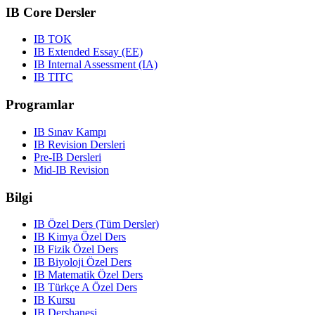
IB Core Dersler
IB TOK
IB Extended Essay (EE)
IB Internal Assessment (IA)
IB TITC
Programlar
IB Sınav Kampı
IB Revision Dersleri
Pre-IB Dersleri
Mid-IB Revision
Bilgi
IB Özel Ders (Tüm Dersler)
IB Kimya Özel Ders
IB Fizik Özel Ders
IB Biyoloji Özel Ders
IB Matematik Özel Ders
IB Türkçe A Özel Ders
IB Kursu
IB Dershanesi