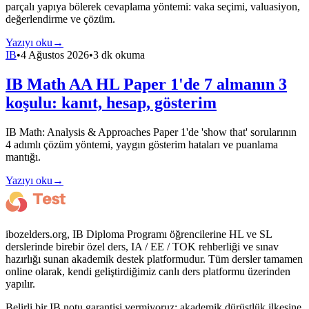
parçalı yapıya bölerek cevaplama yöntemi: vaka seçimi, valuasiyon,
değerlendirme ve çözüm.
Yazıyı oku
→
IB
•
4 Ağustos 2026
•
3 dk okuma
IB Math AA HL Paper 1'de 7 almanın 3
koşulu: kanıt, hesap, gösterim
IB Math: Analysis & Approaches Paper 1'de 'show that' sorularının
4 adımlı çözüm yöntemi, yaygın gösterim hataları ve puanlama
mantığı.
Yazıyı oku
→
ibozelders.org, IB Diploma Programı öğrencilerine HL ve SL
derslerinde birebir özel ders, IA / EE / TOK rehberliği ve sınav
hazırlığı sunan akademik destek platformudur. Tüm dersler tamamen
online olarak, kendi geliştirdiğimiz canlı ders platformu üzerinden
yapılır.
Belirli bir IB notu garantisi vermiyoruz; akademik dürüstlük ilkesine