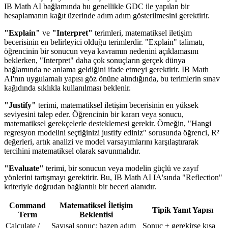
IB Math AI bağlamında bu genellikle GDC ile yapılan bir
hesaplamanın kağıt üzerinde adım adım gösterilmesini gerektirir.
"Explain"
ve
"Interpret"
terimleri, matematiksel iletişim
becerisinin en belirleyici olduğu terimlerdir. "Explain" talimatı,
öğrencinin bir sonucun veya kavramın nedenini açıklamasını
beklerken, "Interpret" daha çok sonuçların gerçek dünya
bağlamında ne anlama geldiğini ifade etmeyi gerektirir. IB Math
AI'nın uygulamalı yapısı göz önüne alındığında, bu terimlerin sınav
kağıdında sıklıkla kullanılması beklenir.
"Justify"
terimi, matematiksel iletişim becerisinin en yüksek
seviyesini talep eder. Öğrencinin bir kararı veya sonucu,
matematiksel gerekçelerle desteklemesi gerekir. Örneğin, "Hangi
regresyon modelini seçtiğinizi justify ediniz" sorusunda öğrenci, R²
değerleri, artık analizi ve model varsayımlarını karşılaştırarak
tercihini matematiksel olarak savunmalıdır.
"Evaluate"
terimi, bir sonucun veya modelin güçlü ve zayıf
yönlerini tartışmayı gerektirir. Bu, IB Math AI IA'sında "Reflection"
kriteriyle doğrudan bağlantılı bir beceri alanıdır.
Command
Matematiksel İletişim
Tipik Yanıt Yapısı
Term
Beklentisi
Calculate /
Sayısal sonuç; bazen adım
Sonuç + gerekirse kısa