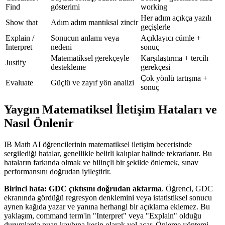
Find
gösterimi
working
Her adım açıkça yazılı
Show that
Adım adım mantıksal zincir
geçişlerle
Explain /
Sonucun anlamı veya
Açıklayıcı cümle +
Interpret
nedeni
sonuç
Matematiksel gerekçeyle
Karşılaştırma + tercih
Justify
destekleme
gerekçesi
Çok yönlü tartışma +
Evaluate
Güçlü ve zayıf yön analizi
sonuç
Yaygın Matematiksel İletişim Hataları ve
Nasıl Önlenir
IB Math AI öğrencilerinin matematiksel iletişim becerisinde
sergilediği hatalar, genellikle belirli kalıplar halinde tekrarlanır. Bu
hataların farkında olmak ve bilinçli bir şekilde önlemek, sınav
performansını doğrudan iyileştirir.
Birinci hata: GDC çıktısını doğrudan aktarma
. Öğrenci, GDC
ekranında gördüğü regresyon denklemini veya istatistiksel sonucu
aynen kağıda yazar ve yanına herhangi bir açıklama eklemez. Bu
yaklaşım, command term'in "Interpret" veya "Explain" olduğu
durumlarda puan kaybına kesin olarak yol açar. Önleme yöntemi