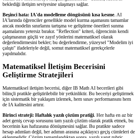
beklediği iletişim seviyesine ulaşmayı sağlar.
Beşinci hata: IA'da modelleme döngüsünü kısa kesme
. AI
IA'larında öğrenciler genellikle model kurma aşamasını tamamlar
ancak modelin sınırlarını tartışma ve geliştirme önerileri sunma
aşamalarını yetersiz bırakır. "Reflection" kriteri, öğrencinin kendi
çalışmasının güçlü ve zayıf yönlerini matematiksel olarak
değerlendirmesini bekler; bu değerlendirme, yüzeysel "Modelim iyi
çalıştı" ifadeleriyle değil, somut matematiksel gerekçelerle
yapılmalıdır.
Matematiksel İletişim Becerisini
Geliştirme Stratejileri
Matematiksel iletişim becerisi, diğer IB Math AI becerileri gibi
bilinçli pratikle geliştirilebilir bir yetkinliktir. Bu beceriyi geliştirmek
için sistematik bir yaklaşım izlemek, hem sınav performansını hem
de IA kalitesini artırır.
Birinci strateji: Haftalık yazılı çözüm pratiği
. Her hafta en az bir
adet geniş cevap sorusunu tam yazılı çözüm olarak pratik etmek, bu
becerinin kas hafızasına dönüşmesini sağlar. Bu pratikte sadece
hesap adımları değil, her adımın arasına açıklayıcı geçiş cümleleri de
eklenmelidir. Çözüm tamamlandıktan sonra, yazılı yanıt rubric