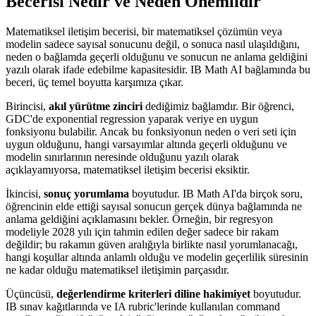
Becerisi Nedir ve Neden Önemlidir
Matematiksel iletişim becerisi, bir matematiksel çözümün veya
modelin sadece sayısal sonucunu değil, o sonuca nasıl ulaşıldığını,
neden o bağlamda geçerli olduğunu ve sonucun ne anlama geldiğini
yazılı olarak ifade edebilme kapasitesidir. IB Math AI bağlamında bu
beceri, üç temel boyutta karşımıza çıkar.
Birincisi,
akıl yürütme zinciri
dediğimiz bağlamdır. Bir öğrenci,
GDC'de exponential regression yaparak veriye en uygun
fonksiyonu bulabilir. Ancak bu fonksiyonun neden o veri seti için
uygun olduğunu, hangi varsayımlar altında geçerli olduğunu ve
modelin sınırlarının neresinde olduğunu yazılı olarak
açıklayamıyorsa, matematiksel iletişim becerisi eksiktir.
İkincisi,
sonuç yorumlama
boyutudur. IB Math AI'da birçok soru,
öğrencinin elde ettiği sayısal sonucun gerçek dünya bağlamında ne
anlama geldiğini açıklamasını bekler. Örneğin, bir regresyon
modeliyle 2028 yılı için tahmin edilen değer sadece bir rakam
değildir; bu rakamın güven aralığıyla birlikte nasıl yorumlanacağı,
hangi koşullar altında anlamlı olduğu ve modelin geçerlilik süresinin
ne kadar olduğu matematiksel iletişimin parçasıdır.
Üçüncüsü,
değerlendirme kriterleri diline hakimiyet
boyutudur.
IB sınav kağıtlarında ve IA rubric'lerinde kullanılan command