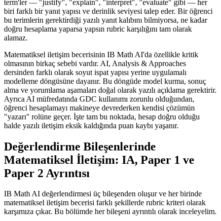
term'ler — "justify", "explain", "interpret", "evaluate" gibi — her
biri farklı bir yanıt yapısı ve derinlik seviyesi talep eder. Bir öğrenci
bu terimlerin gerektirdiği yazılı yanıt kalıbını bilmiyorsa, ne kadar
doğru hesaplama yaparsa yapsın rubric karşılığını tam olarak
alamaz.
Matematiksel iletişim becerisinin IB Math AI'da özellikle kritik
olmasının birkaç sebebi vardır. AI, Analysis & Approaches
dersinden farklı olarak soyut ispat yapısı yerine uygulamalı
modelleme döngüsüne dayanır. Bu döngüde model kurma, sonuç
alma ve yorumlama aşamaları doğal olarak yazılı açıklama gerektirir.
Ayrıca AI müfredatında GDC kullanımı zorunlu olduğundan,
öğrenci hesaplamayı makineye devrederken kendisi çözümün
"yazarı" rolüne geçer. İşte tam bu noktada, hesap doğru olduğu
halde yazılı iletişim eksik kaldığında puan kaybı yaşanır.
Değerlendirme Bileşenlerinde
Matematiksel İletişim: IA, Paper 1 ve
Paper 2 Ayrıntısı
IB Math AI değerlendirmesi üç bileşenden oluşur ve her birinde
matematiksel iletişim becerisi farklı şekillerde rubric kriteri olarak
karşımıza çıkar. Bu bölümde her bileşeni ayrıntılı olarak inceleyelim.