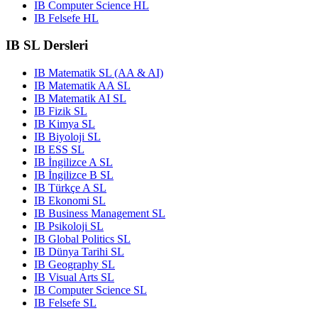
IB Computer Science HL
IB Felsefe HL
IB SL Dersleri
IB Matematik SL (AA & AI)
IB Matematik AA SL
IB Matematik AI SL
IB Fizik SL
IB Kimya SL
IB Biyoloji SL
IB ESS SL
IB İngilizce A SL
IB İngilizce B SL
IB Türkçe A SL
IB Ekonomi SL
IB Business Management SL
IB Psikoloji SL
IB Global Politics SL
IB Dünya Tarihi SL
IB Geography SL
IB Visual Arts SL
IB Computer Science SL
IB Felsefe SL