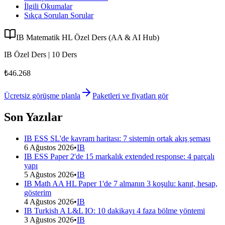
İlgili Okumalar
Sıkça Sorulan Sorular
IB Matematik HL Özel Ders (AA & AI Hub)
IB Özel Ders | 10 Ders
₺46.268
Ücretsiz görüşme planla
Paketleri ve fiyatları gör
Son Yazılar
IB ESS SL'de kavram haritası: 7 sistemin ortak akış şeması
6 Ağustos 2026
•
IB
IB ESS Paper 2'de 15 markalık extended response: 4 parçalı
yapı
5 Ağustos 2026
•
IB
IB Math AA HL Paper 1'de 7 almanın 3 koşulu: kanıt, hesap,
gösterim
4 Ağustos 2026
•
IB
IB Turkish A L&L IO: 10 dakikayı 4 faza bölme yöntemi
3 Ağustos 2026
•
IB