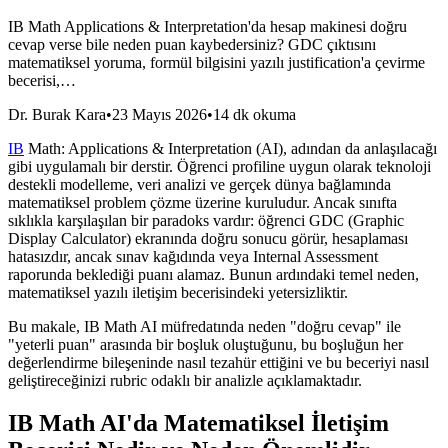
IB Math Applications & Interpretation'da hesap makinesi doğru
cevap verse bile neden puan kaybedersiniz? GDC çıktısını
matematiksel yoruma, formül bilgisini yazılı justification'a çevirme
becerisi,…
Dr. Burak Kara
•
23 Mayıs 2026
•
14 dk okuma
IB
Math: Applications & Interpretation (AI), adından da anlaşılacağı
gibi uygulamalı bir derstir. Öğrenci profiline uygun olarak teknoloji
destekli modelleme, veri analizi ve gerçek dünya bağlamında
matematiksel problem çözme üzerine kuruludur. Ancak sınıfta
sıklıkla karşılaşılan bir paradoks vardır: öğrenci GDC (Graphic
Display Calculator) ekranında doğru sonucu görür, hesaplaması
hatasızdır, ancak sınav kağıdında veya Internal Assessment
raporunda beklediği puanı alamaz. Bunun ardındaki temel neden,
matematiksel yazılı iletişim becerisindeki yetersizliktir.
Bu makale, IB Math AI müfredatında neden "doğru cevap" ile
"yeterli puan" arasında bir boşluk oluştuğunu, bu boşluğun her
değerlendirme bileşeninde nasıl tezahür ettiğini ve bu beceriyi nasıl
geliştireceğinizi rubric odaklı bir analizle açıklamaktadır.
IB Math AI'da Matematiksel İletişim