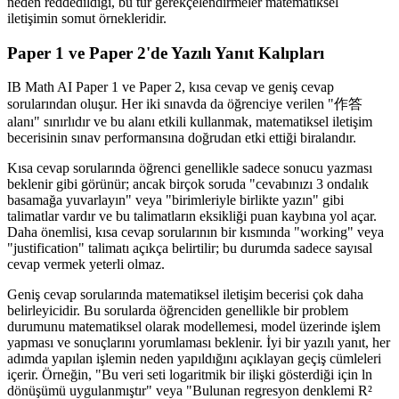
neden reddedildiği, bu tür gerekçelendirmeler matematiksel
iletişimin somut örnekleridir.
Paper 1 ve Paper 2'de Yazılı Yanıt Kalıpları
IB Math AI Paper 1 ve Paper 2, kısa cevap ve geniş cevap
sorularından oluşur. Her iki sınavda da öğrenciye verilen "作答
alanı" sınırlıdır ve bu alanı etkili kullanmak, matematiksel iletişim
becerisinin sınav performansına doğrudan etki ettiği biralandır.
Kısa cevap sorularında öğrenci genellikle sadece sonucu yazması
beklenir gibi görünür; ancak birçok soruda "cevabınızı 3 ondalık
basamağa yuvarlayın" veya "birimleriyle birlikte yazın" gibi
talimatlar vardır ve bu talimatların eksikliği puan kaybına yol açar.
Daha önemlisi, kısa cevap sorularının bir kısmında "working" veya
"justification" talimatı açıkça belirtilir; bu durumda sadece sayısal
cevap vermek yeterli olmaz.
Geniş cevap sorularında matematiksel iletişim becerisi çok daha
belirleyicidir. Bu sorularda öğrenciden genellikle bir problem
durumunu matematiksel olarak modellemesi, model üzerinde işlem
yapması ve sonuçlarını yorumlaması beklenir. İyi bir yazılı yanıt, her
adımda yapılan işlemin neden yapıldığını açıklayan geçiş cümleleri
içerir. Örneğin, "Bu veri seti logaritmik bir ilişki gösterdiği için ln
dönüşümü uygulanmıştır" veya "Bulunan regresyon denklemi R²