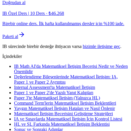
Doğrudan al
IB Özel Ders | 10 Ders
·
₺46.268
Birebir online ders. İlk hafta kullanılmamış dersler için %100 iade.
Paketi al
IB sürecinde birebir desteğe ihtiyacın varsa
bizimle iletişime geç
.
İçindekiler
IB Math AI'da Matematiksel İletişim Becerisi Nedir ve Neden
Önemlidir
Değerlendirme Bileşenlerinde Matematiksel İletişim: IA,
Paper 1 ve Paper 2 Ayrıntısı
Internal Assessment'ta Matematiksel İletişim
Paper 1 ve Paper 2'de Yazılı Yanıt Kalıpları
Paper 3'te Matematiksel İletişim (Yalnızca HL)
Command Term'lerin Matematiksel İletişim Beklentileri
Yaygın Matematiksel İletişim Hataları ve Nasıl Önlenir
Matematiksel İletişim Becerisini Geliştirme Stratejileri
IA ve Sınavlarda Matematiksel İletişim İçin Kontrol Listesi
HL ve SL Farkında Matematiksel İletişim Beklentisi
Sonuç ve Sonraki Adımlar