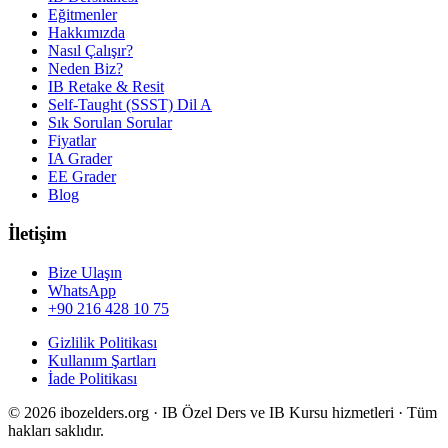
Eğitmenler
Hakkımızda
Nasıl Çalışır?
Neden Biz?
IB Retake & Resit
Self-Taught (SSST) Dil A
Sık Sorulan Sorular
Fiyatlar
IA Grader
EE Grader
Blog
İletişim
Bize Ulaşın
WhatsApp
+90 216 428 10 75
Gizlilik Politikası
Kullanım Şartları
İade Politikası
©
2026
ibozelders.org
·
IB Özel Ders ve IB Kursu hizmetleri · Tüm
hakları saklıdır.