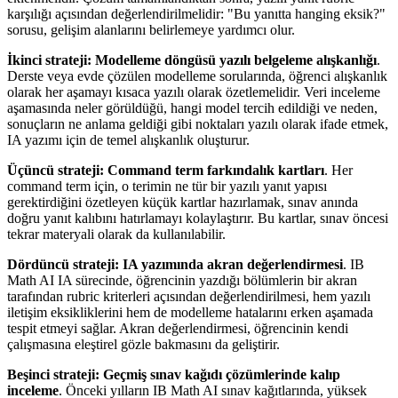
karşılığı açısından değerlendirilmelidir: "Bu yanıtta hanging eksik?"
sorusu, gelişim alanlarını belirlemeye yardımcı olur.
İkinci strateji: Modelleme döngüsü yazılı belgeleme alışkanlığı
.
Derste veya evde çözülen modelleme sorularında, öğrenci alışkanlık
olarak her aşamayı kısaca yazılı olarak özetlemelidir. Veri inceleme
aşamasında neler görüldüğü, hangi model tercih edildiği ve neden,
sonuçların ne anlama geldiği gibi noktaları yazılı olarak ifade etmek,
IA yazımı için de temel alışkanlık oluşturur.
Üçüncü strateji: Command term farkındalık kartları
. Her
command term için, o terimin ne tür bir yazılı yanıt yapısı
gerektirdiğini özetleyen küçük kartlar hazırlamak, sınav anında
doğru yanıt kalıbını hatırlamayı kolaylaştırır. Bu kartlar, sınav öncesi
tekrar materyali olarak da kullanılabilir.
Dördüncü strateji: IA yazımında akran değerlendirmesi
. IB
Math AI IA sürecinde, öğrencinin yazdığı bölümlerin bir akran
tarafından rubric kriterleri açısından değerlendirilmesi, hem yazılı
iletişim eksikliklerini hem de modelleme hatalarını erken aşamada
tespit etmeyi sağlar. Akran değerlendirmesi, öğrencinin kendi
çalışmasına eleştirel gözle bakmasını da geliştirir.
Beşinci strateji: Geçmiş sınav kağıdı çözümlerinde kalıp
inceleme
. Önceki yılların IB Math AI sınav kağıtlarında, yüksek