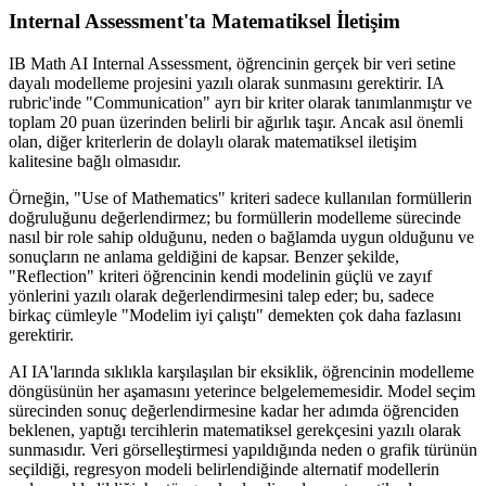
Internal Assessment'ta Matematiksel İletişim
IB Math AI Internal Assessment, öğrencinin gerçek bir veri setine
dayalı modelleme projesini yazılı olarak sunmasını gerektirir. IA
rubric'inde "Communication" ayrı bir kriter olarak tanımlanmıştır ve
toplam 20 puan üzerinden belirli bir ağırlık taşır. Ancak asıl önemli
olan, diğer kriterlerin de dolaylı olarak matematiksel iletişim
kalitesine bağlı olmasıdır.
Örneğin, "Use of Mathematics" kriteri sadece kullanılan formüllerin
doğruluğunu değerlendirmez; bu formüllerin modelleme sürecinde
nasıl bir role sahip olduğunu, neden o bağlamda uygun olduğunu ve
sonuçların ne anlama geldiğini de kapsar. Benzer şekilde,
"Reflection" kriteri öğrencinin kendi modelinin güçlü ve zayıf
yönlerini yazılı olarak değerlendirmesini talep eder; bu, sadece
birkaç cümleyle "Modelim iyi çalıştı" demekten çok daha fazlasını
gerektirir.
AI IA'larında sıklıkla karşılaşılan bir eksiklik, öğrencinin modelleme
döngüsünün her aşamasını yeterince belgelememesidir. Model seçim
sürecinden sonuç değerlendirmesine kadar her adımda öğrenciden
beklenen, yaptığı tercihlerin matematiksel gerekçesini yazılı olarak
sunmasıdır. Veri görselleştirmesi yapıldığında neden o grafik türünün
seçildiği, regresyon modeli belirlendiğinde alternatif modellerin