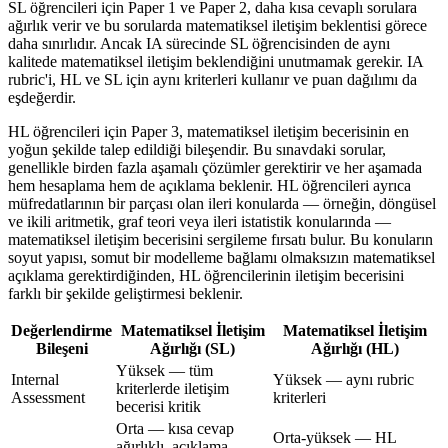
SL öğrencileri için Paper 1 ve Paper 2, daha kısa cevaplı sorulara
ağırlık verir ve bu sorularda matematiksel iletişim beklentisi görece
daha sınırlıdır. Ancak IA sürecinde SL öğrencisinden de aynı
kalitede matematiksel iletişim beklendiğini unutmamak gerekir. IA
rubric'i, HL ve SL için aynı kriterleri kullanır ve puan dağılımı da
eşdeğerdir.
HL öğrencileri için Paper 3, matematiksel iletişim becerisinin en
yoğun şekilde talep edildiği bileşendir. Bu sınavdaki sorular,
genellikle birden fazla aşamalı çözümler gerektirir ve her aşamada
hem hesaplama hem de açıklama beklenir. HL öğrencileri ayrıca
müfredatlarının bir parçası olan ileri konularda — örneğin, döngüsel
ve ikili aritmetik, graf teori veya ileri istatistik konularında —
matematiksel iletişim becerisini sergileme fırsatı bulur. Bu konuların
soyut yapısı, somut bir modelleme bağlamı olmaksızın matematiksel
açıklama gerektirdiğinden, HL öğrencilerinin iletişim becerisini
farklı bir şekilde geliştirmesi beklenir.
Değerlendirme
Matematiksel İletişim
Matematiksel İletişim
Bileşeni
Ağırlığı (SL)
Ağırlığı (HL)
Yüksek — tüm
Internal
Yüksek — aynı rubric
kriterlerde iletişim
Assessment
kriterleri
becerisi kritik
Orta — kısa cevap
Orta-yüksek — HL
ağırlıklı, açıklama