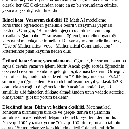
olarak, her GDC çıktısından sonra en az bir yorumlama cümlesi
yazma alışkanlığı edinilmelidir.
İkinci hata: Varsayım eksikliği
. IB Math AI modelleme
sorularında öğrenciden genellikle belirli varsayımlar yapması
beklenir. Örneğin, "Bu modelin geçerli olabilmesi için hangi
koşullar sağlanmalıdır?" sorusunda öğrenci, modelin dayandığı
varsayımları açıkça belirtmelidir. Bu varsayımların belirtilmemesi,
"Use of Mathematics" veya "Mathematical Communication"
kriterlerinde puan kaybına neden olur.
Üçüncü hata: Sonuç yorumlamama
. Öğrenci, bir sorunun sonuna
sayısal cevabı yazar ve işlemi bitirir. Ancak çoğu soruda öğrencinin
o sayısal cevabın ne anlama geldiğini açıklaması beklenir. Örneğin,
bir nüfus artış modelinde elde edilen "Yıllık büyüme oranı %2.3"
sonucu için öğrenciden "Bu model, nüfusun her yıl yaklaşık %2.3
oranında artacağını öngörmektedir. Ancak bu model, kaynak
sınırlılığı gibi faktörleri dikkate almadığından uzun vadede gerçekçi
olmayabilir" gibi bir yorum beklenir.
Dördüncü hata: Birim ve bağlam eksikliği
. Matematiksel
sonuçların birimleriyle birlikte ve gerçek dünya bağlamında
sunulması, matematiksel iletişimin temel bileşenlerinden biridir.
"Cevap: 150" yazmak yerine "Cevap: 150 birim², bu alan tahmini
olarak 150 metrekareye karşılık gelmektedir" demek, rubric'in