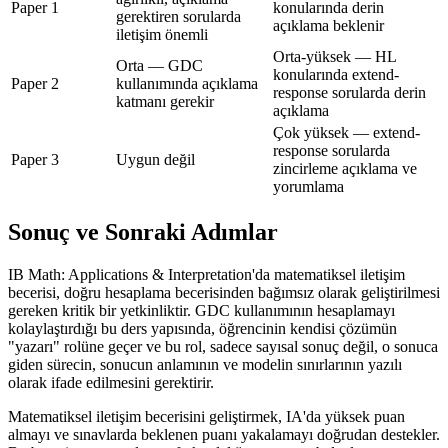
Paper 1
konularında derin
gerektiren sorularda
açıklama beklenir
iletişim önemli
Orta-yüksek — HL
Orta — GDC
konularında extend-
Paper 2
kullanımında açıklama
response sorularda derin
katmanı gerekir
açıklama
Çok yüksek — extend-
response sorularda
Paper 3
Uygun değil
zincirleme açıklama ve
yorumlama
Sonuç ve Sonraki Adımlar
IB Math: Applications & Interpretation'da matematiksel iletişim
becerisi, doğru hesaplama becerisinden bağımsız olarak geliştirilmesi
gereken kritik bir yetkinliktir. GDC kullanımının hesaplamayı
kolaylaştırdığı bu ders yapısında, öğrencinin kendisi çözümün
"yazarı" rolüne geçer ve bu rol, sadece sayısal sonuç değil, o sonuca
giden sürecin, sonucun anlamının ve modelin sınırlarının yazılı
olarak ifade edilmesini gerektirir.
Matematiksel iletişim becerisini geliştirmek, IA'da yüksek puan
almayı ve sınavlarda beklenen puanı yakalamayı doğrudan destekler.