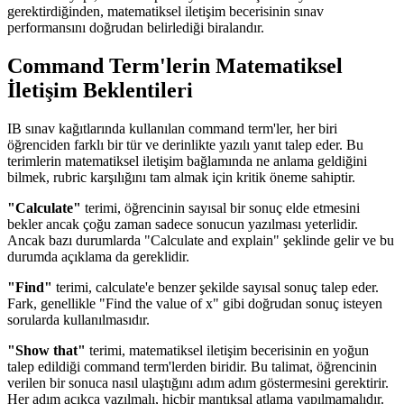
gerektirdiğinden, matematiksel iletişim becerisinin sınav
performansını doğrudan belirlediği biralandır.
Command Term'lerin Matematiksel
İletişim Beklentileri
IB sınav kağıtlarında kullanılan command term'ler, her biri
öğrenciden farklı bir tür ve derinlikte yazılı yanıt talep eder. Bu
terimlerin matematiksel iletişim bağlamında ne anlama geldiğini
bilmek, rubric karşılığını tam almak için kritik öneme sahiptir.
"Calculate"
terimi, öğrencinin sayısal bir sonuç elde etmesini
bekler ancak çoğu zaman sadece sonucun yazılması yeterlidir.
Ancak bazı durumlarda "Calculate and explain" şeklinde gelir ve bu
durumda açıklama da gereklidir.
"Find"
terimi, calculate'e benzer şekilde sayısal sonuç talep eder.
Fark, genellikle "Find the value of x" gibi doğrudan sonuç isteyen
sorularda kullanılmasıdır.
"Show that"
terimi, matematiksel iletişim becerisinin en yoğun
talep edildiği command term'lerden biridir. Bu talimat, öğrencinin
verilen bir sonuca nasıl ulaştığını adım adım göstermesini gerektirir.
Her adım açıkça yazılmalı, hiçbir mantıksal atlama yapılmamalıdır.