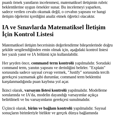
puanlı örnek yanıtların incelenmesi, matematiksel iletişimin rubric
beklentilerine uygun örnekler sunar. Bu incelemeyi yaparken,
sadece verilen cevabı okumak değil, o cevabın yapısını ve hangi
iletişim öğelerini içerdiğini analiz etmek öğretici olacaktır.
IA ve Sınavlarda Matematiksel İletişim
İçin Kontrol Listesi
Matematiksel iletişim becerisinin değerlendirme bileşenlerinde doğru
şekilde sergilendiğinden emin olmak için, aşağıdaki kontrol listesi
her yazılı yanıt ve IA bölümü için kullanılabilir.
Her şeyden önce,
command term kontrolü
yapılmalıdır. Sorudaki
command term, yanıtın yapısını ve derinliğini belirler. "Explain"
sorusunda sadece sayısal cevap vermek, "Justify" sorusunda tercih
gerekçesi yazmamak gibi durumlar, command term beklentisi
karşılanmadığında puan kaybına yol açar.
İkinci olarak,
varsayım listesi kontrolü
yapılmalıdır. Modelleme
sorularında ve IA'da, modelin dayandığı varsayımlar açıkça
belirtilmeli ve bu varsayımların gerekçesi sunulmalıdır.
Üçüncü olarak,
birim ve bağlam kontrolü
yapılmalıdır. Sayısal
sonuçların birimleriyle birlikte ve gerçek dünya bağlamında