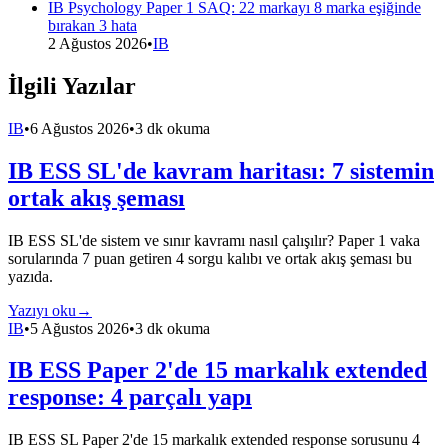
IB Psychology Paper 1 SAQ: 22 markayı 8 marka eşiğinde
bırakan 3 hata
2 Ağustos 2026
•
IB
İlgili Yazılar
IB
•
6 Ağustos 2026
•
3 dk okuma
IB ESS SL'de kavram haritası: 7 sistemin
ortak akış şeması
IB ESS SL'de sistem ve sınır kavramı nasıl çalışılır? Paper 1 vaka
sorularında 7 puan getiren 4 sorgu kalıbı ve ortak akış şeması bu
yazıda.
Yazıyı oku
→
IB
•
5 Ağustos 2026
•
3 dk okuma
IB ESS Paper 2'de 15 markalık extended
response: 4 parçalı yapı
IB ESS SL Paper 2'de 15 markalık extended response sorusunu 4