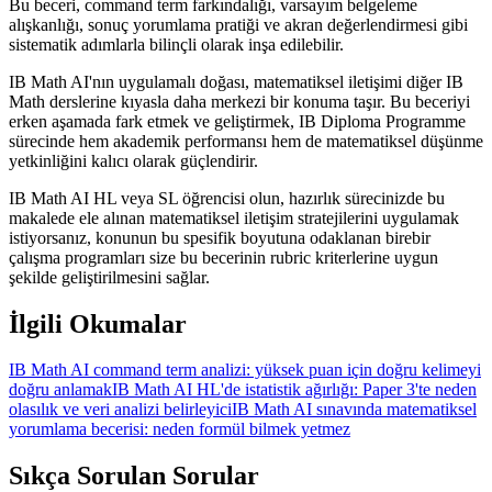
Bu beceri, command term farkındalığı, varsayım belgeleme
alışkanlığı, sonuç yorumlama pratiği ve akran değerlendirmesi gibi
sistematik adımlarla bilinçli olarak inşa edilebilir.
IB Math AI'nın uygulamalı doğası, matematiksel iletişimi diğer IB
Math derslerine kıyasla daha merkezi bir konuma taşır. Bu beceriyi
erken aşamada fark etmek ve geliştirmek, IB Diploma Programme
sürecinde hem akademik performansı hem de matematiksel düşünme
yetkinliğini kalıcı olarak güçlendirir.
IB Math AI HL veya SL öğrencisi olun, hazırlık sürecinizde bu
makalede ele alınan matematiksel iletişim stratejilerini uygulamak
istiyorsanız, konunun bu spesifik boyutuna odaklanan birebir
çalışma programları size bu becerinin rubric kriterlerine uygun
şekilde geliştirilmesini sağlar.
İlgili Okumalar
IB Math AI command term analizi: yüksek puan için doğru kelimeyi
doğru anlamak
IB Math AI HL'de istatistik ağırlığı: Paper 3'te neden
olasılık ve veri analizi belirleyici
IB Math AI sınavında matematiksel
yorumlama becerisi: neden formül bilmek yetmez
Sıkça Sorulan Sorular