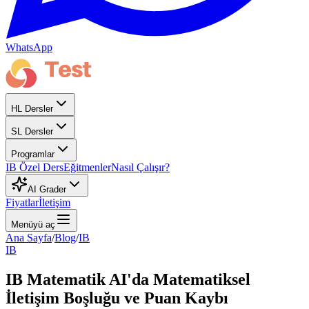
WhatsApp
HL Dersler
SL Dersler
Programlar
IB Özel Ders
Eğitmenler
Nasıl Çalışır?
AI Grader
Fiyatlar
İletişim
Menüyü aç
Ana Sayfa
/
Blog
/
IB
IB
IB Matematik AI'da Matematiksel
İletişim Boşluğu ve Puan Kaybı