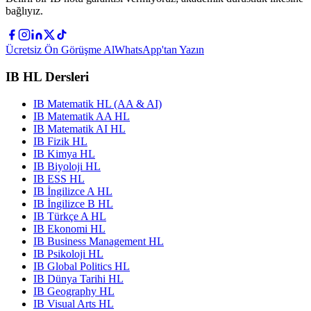
bağlıyız.
Ücretsiz Ön Görüşme Al
WhatsApp'tan Yazın
IB HL Dersleri
IB Matematik HL (AA & AI)
IB Matematik AA HL
IB Matematik AI HL
IB Fizik HL
IB Kimya HL
IB Biyoloji HL
IB ESS HL
IB İngilizce A HL
IB İngilizce B HL
IB Türkçe A HL
IB Ekonomi HL
IB Business Management HL
IB Psikoloji HL
IB Global Politics HL
IB Dünya Tarihi HL
IB Geography HL
IB Visual Arts HL