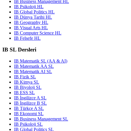
IB Business Management HL
IB Psikoloji HL
IB Global Politics HL
IB Dünya Tarihi HL
IB Geography HL
IB Visual Arts HL
IB Computer Science HL
IB Felsefe HL
IB SL Dersleri
IB Matematik SL (AA & AI)
IB Matematik AA SL
IB Matematik AI SL
IB Fizik SL
IB Kimya SL
IB Biyoloji SL
IB ESS SL
IB İngilizce A SL
IB İngilizce B SL
IB Türkçe A SL
IB Ekonomi SL
IB Business Management SL
IB Psikoloji SL
IB Global Politics SL