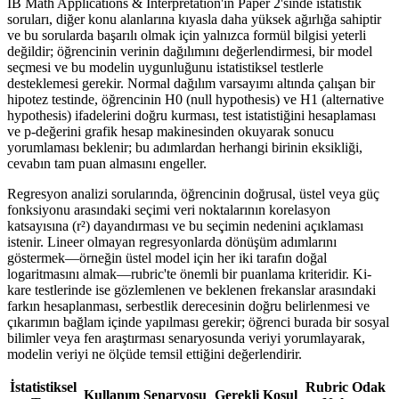
IB Math Applications & Interpretation'ın Paper 2'sinde istatistik
soruları, diğer konu alanlarına kıyasla daha yüksek ağırlığa sahiptir
ve bu sorularda başarılı olmak için yalnızca formül bilgisi yeterli
değildir; öğrencinin verinin dağılımını değerlendirmesi, bir model
seçmesi ve bu modelin uygunluğunu istatistiksel testlerle
desteklemesi gerekir. Normal dağılım varsayımı altında çalışan bir
hipotez testinde, öğrencinin H0 (null hypothesis) ve H1 (alternative
hypothesis) ifadelerini doğru kurması, test istatistiğini hesaplaması
ve p-değerini grafik hesap makinesinden okuyarak sonucu
yorumlaması beklenir; bu adımlardan herhangi birinin eksikliği,
cevabın tam puan almasını engeller.
Regresyon analizi sorularında, öğrencinin doğrusal, üstel veya güç
fonksiyonu arasındaki seçimi veri noktalarının korelasyon
katsayısına (r²) dayandırması ve bu seçimin nedenini açıklaması
istenir. Lineer olmayan regresyonlarda dönüşüm adımlarını
göstermek—örneğin üstel model için her iki tarafın doğal
logaritmasını almak—rubric'te önemli bir puanlama kriteridir. Ki-
kare testlerinde ise gözlemlenen ve beklenen frekanslar arasındaki
farkın hesaplanması, serbestlik derecesinin doğru belirlenmesi ve
çıkarımın bağlam içinde yapılması gerekir; öğrenci burada bir sosyal
bilimler veya fen araştırması senaryosunda veriyi yorumlayarak,
modelin veriyi ne ölçüde temsil ettiğini değerlendirir.
İstatistiksel
Rubric Odak
Kullanım Senaryosu
Gerekli Koşul