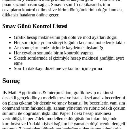
puan kazanılmasını sağlar. Sınavın son 15 dakikasında, tüm
cevapların kontrol edilmesi ve birim dönüşümlerinin doğrulanması,
dikkatsiz hataların önüne geçer.
Sınav Günü Kontrol Listesi
Grafik hesap makinesinin pili dolu ve mod ayarları doğru
Her soru için ayrılan süreyi kağıdın kenarına not ederek takip
Ara sonuçları temiz biçimde kaydetme alışkanlığı
Her cevabın sonunda birim kontrolü yapma
Sketch sorularında el çizimiyle hesap makinesi grafiğini ayırt
etme
Son 15 dakikayı düzeltme ve kontrol için ayırma
Sonuç
IB Math Applications & Interpretation, grafik hesap makinesi
destekli gerçek dünya modellemesi ve istatistiksel analiz becerilerini
ön plana çıkaran bir derstir ve sınav başarısı, bu becerilerin yanı sıra
command term farkındalığı, zaman yönetimi ve rubric odaklı çözüm
sunumu ile doğrudan ilişkilidir. Paper 1'deki hesap makinesi
verimliliği, Paper 2'deki modelleme döngüsünün tutarlı biçimde
kurulması ve IA'daki kişisel bağlam ile yansıtıcı düşüncenin dengeli
sunumu, 7 üzerinden yüksek not hedefine giden somut adımlardır.