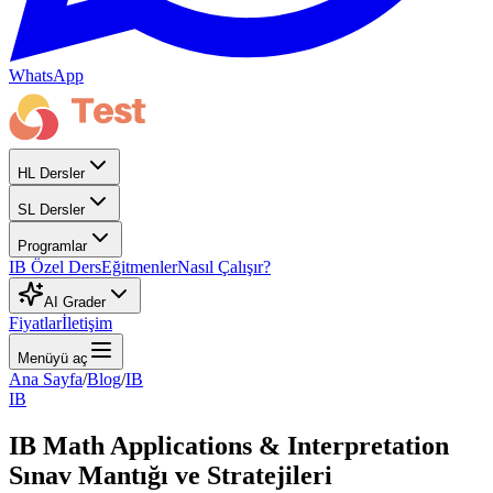
WhatsApp
HL Dersler
SL Dersler
Programlar
IB Özel Ders
Eğitmenler
Nasıl Çalışır?
AI Grader
Fiyatlar
İletişim
Menüyü aç
Ana Sayfa
/
Blog
/
IB
IB
IB Math Applications & Interpretation
Sınav Mantığı ve Stratejileri