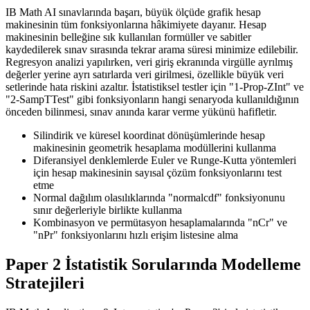
IB Math AI sınavlarında başarı, büyük ölçüde grafik hesap
makinesinin tüm fonksiyonlarına hâkimiyete dayanır. Hesap
makinesinin belleğine sık kullanılan formüller ve sabitler
kaydedilerek sınav sırasında tekrar arama süresi minimize edilebilir.
Regresyon analizi yapılırken, veri giriş ekranında virgülle ayrılmış
değerler yerine ayrı satırlarda veri girilmesi, özellikle büyük veri
setlerinde hata riskini azaltır. İstatistiksel testler için "1-Prop-ZInt" ve
"2-SampTTest" gibi fonksiyonların hangi senaryoda kullanıldığının
önceden bilinmesi, sınav anında karar verme yükünü hafifletir.
Silindirik ve küresel koordinat dönüşümlerinde hesap
makinesinin geometrik hesaplama modüllerini kullanma
Diferansiyel denklemlerde Euler ve Runge-Kutta yöntemleri
için hesap makinesinin sayısal çözüm fonksiyonlarını test
etme
Normal dağılım olasılıklarında "normalcdf" fonksiyonunu
sınır değerleriyle birlikte kullanma
Kombinasyon ve permütasyon hesaplamalarında "nCr" ve
"nPr" fonksiyonlarını hızlı erişim listesine alma
Paper 2 İstatistik Sorularında Modelleme
Stratejileri