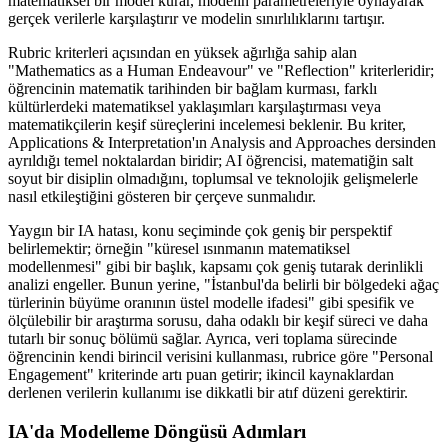
matematiksel bir model kurar, modelin parametreleriyle oynayarak
gerçek verilerle karşılaştırır ve modelin sınırlılıklarını tartışır.
Rubric kriterleri açısından en yüksek ağırlığa sahip alan
"Mathematics as a Human Endeavour" ve "Reflection" kriterleridir;
öğrencinin matematik tarihinden bir bağlam kurması, farklı
kültürlerdeki matematiksel yaklaşımları karşılaştırması veya
matematikçilerin keşif süreçlerini incelemesi beklenir. Bu kriter,
Applications & Interpretation'ın Analysis and Approaches dersinden
ayrıldığı temel noktalardan biridir; AI öğrencisi, matematiğin salt
soyut bir disiplin olmadığını, toplumsal ve teknolojik gelişmelerle
nasıl etkileştiğini gösteren bir çerçeve sunmalıdır.
Yaygın bir IA hatası, konu seçiminde çok geniş bir perspektif
belirlemektir; örneğin "küresel ısınmanın matematiksel
modellenmesi" gibi bir başlık, kapsamı çok geniş tutarak derinlikli
analizi engeller. Bunun yerine, "İstanbul'da belirli bir bölgedeki ağaç
türlerinin büyüme oranının üstel modelle ifadesi" gibi spesifik ve
ölçülebilir bir araştırma sorusu, daha odaklı bir keşif süreci ve daha
tutarlı bir sonuç bölümü sağlar. Ayrıca, veri toplama sürecinde
öğrencinin kendi birincil verisini kullanması, rubrice göre "Personal
Engagement" kriterinde artı puan getirir; ikincil kaynaklardan
derlenen verilerin kullanımı ise dikkatli bir atıf düzeni gerektirir.
IA'da Modelleme Döngüsü Adımları