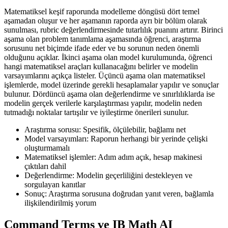
Matematiksel keşif raporunda modelleme döngüsü dört temel
aşamadan oluşur ve her aşamanın raporda ayrı bir bölüm olarak
sunulması, rubric değerlendirmesinde tutarlılık puanını artırır. Birinci
aşama olan problem tanımlama aşamasında öğrenci, araştırma
sorusunu net biçimde ifade eder ve bu sorunun neden önemli
olduğunu açıklar. İkinci aşama olan model kurulumunda, öğrenci
hangi matematiksel araçları kullanacağını belirler ve modelin
varsayımlarını açıkça listeler. Üçüncü aşama olan matematiksel
işlemlerde, model üzerinde gerekli hesaplamalar yapılır ve sonuçlar
bulunur. Dördüncü aşama olan değerlendirme ve sınırlılıklarda ise
modelin gerçek verilerle karşılaştırması yapılır, modelin neden
tutmadığı noktalar tartışılır ve iyileştirme önerileri sunulur.
Araştırma sorusu: Spesifik, ölçülebilir, bağlamı net
Model varsayımları: Raporun herhangi bir yerinde çelişki
oluşturmamalı
Matematiksel işlemler: Adım adım açık, hesap makinesi
çıktıları dahil
Değerlendirme: Modelin geçerliliğini destekleyen ve
sorgulayan kanıtlar
Sonuç: Araştırma sorusuna doğrudan yanıt veren, bağlamla
ilişkilendirilmiş yorum
Command Terms ve IB Math AI