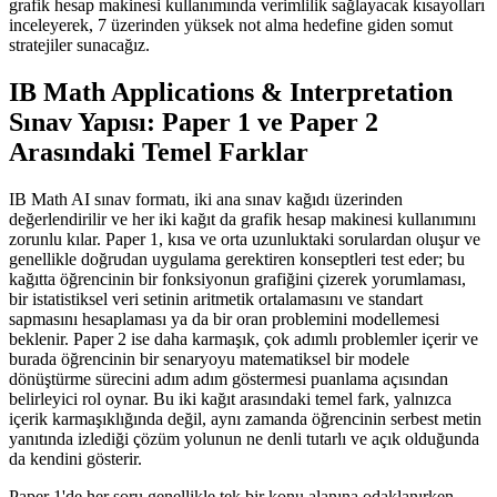
grafik hesap makinesi kullanımında verimlilik sağlayacak kısayolları
inceleyerek, 7 üzerinden yüksek not alma hedefine giden somut
stratejiler sunacağız.
IB Math Applications & Interpretation
Sınav Yapısı: Paper 1 ve Paper 2
Arasındaki Temel Farklar
IB Math AI sınav formatı, iki ana sınav kağıdı üzerinden
değerlendirilir ve her iki kağıt da grafik hesap makinesi kullanımını
zorunlu kılar. Paper 1, kısa ve orta uzunluktaki sorulardan oluşur ve
genellikle doğrudan uygulama gerektiren konseptleri test eder; bu
kağıtta öğrencinin bir fonksiyonun grafiğini çizerek yorumlaması,
bir istatistiksel veri setinin aritmetik ortalamasını ve standart
sapmasını hesaplaması ya da bir oran problemini modellemesi
beklenir. Paper 2 ise daha karmaşık, çok adımlı problemler içerir ve
burada öğrencinin bir senaryoyu matematiksel bir modele
dönüştürme sürecini adım adım göstermesi puanlama açısından
belirleyici rol oynar. Bu iki kağıt arasındaki temel fark, yalnızca
içerik karmaşıklığında değil, aynı zamanda öğrencinin serbest metin
yanıtında izlediği çözüm yolunun ne denli tutarlı ve açık olduğunda
da kendini gösterir.
Paper 1'de her soru genellikle tek bir konu alanına odaklanırken,