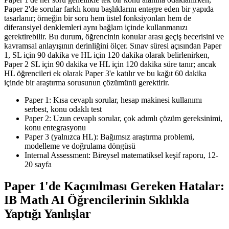
Paper 2'de sorular farklı konu başlıklarını entegre eden bir yapıda
tasarlanır; örneğin bir soru hem üstel fonksiyonları hem de
diferansiyel denklemleri aynı bağlam içinde kullanmanızı
gerektirebilir. Bu durum, öğrencinin konular arası geçiş becerisini ve
kavramsal anlayışının derinliğini ölçer. Sınav süresi açısından Paper
1, SL için 90 dakika ve HL için 120 dakika olarak belirlenirken,
Paper 2 SL için 90 dakika ve HL için 120 dakika süre tanır; ancak
HL öğrencileri ek olarak Paper 3'e katılır ve bu kağıt 60 dakika
içinde bir araştırma sorusunun çözümünü gerektirir.
Paper 1: Kısa cevaplı sorular, hesap makinesi kullanımı
serbest, konu odaklı test
Paper 2: Uzun cevaplı sorular, çok adımlı çözüm gereksinimi,
konu entegrasyonu
Paper 3 (yalnızca HL): Bağımsız araştırma problemi,
modelleme ve doğrulama döngüsü
Internal Assessment: Bireysel matematiksel keşif raporu, 12-
20 sayfa
Paper 1'de Kaçınılması Gereken Hatalar:
IB Math AI Öğrencilerinin Sıklıkla
Yaptığı Yanlışlar