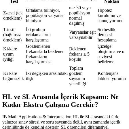
Test
Noktası
n ≥ 30 veya
Ortalama biliniyor,
Hipotez
Z-testi (tek
popülâsyon
popülâsyon varyansı
kurulumu ve
örneklem)
normal
biliniyor
sonuç yorumu
dağılmış
T-testi
İki grubun
Serbestlik
Varyanslar eşit
(bağımsız
ortalamalarını
derecesi
varsayılabilir
örneklem)
karşılaştırma
hesaplama
Gözlemlenen
Çizelge
Ki-kare
Beklenen
frekanslarla beklenen
oluşturma ve α
uyum
frekans ≥ 5
frekansların
seviyesi
iyiliği
koşulu
karşılaştırması
belirleme
Toplam
Ki-kare
İki değişken arasındaki
gözlem
Kontenjans
bağımsızlık
ilişki
sayısının
tablosu yorumu
yeterliliği
HL ve SL Arasında İçerik Kapsamı: Ne
Kadar Ekstra Çalışma Gerekir?
IB Math Applications & Interpretation HL ile SL arasındaki fark,
yalnızca sınav süresi ve soru sayısında değil, aynı zamanda içerik
derinliğinde de kendini gösterir. SL öğrencileri diferansiyel