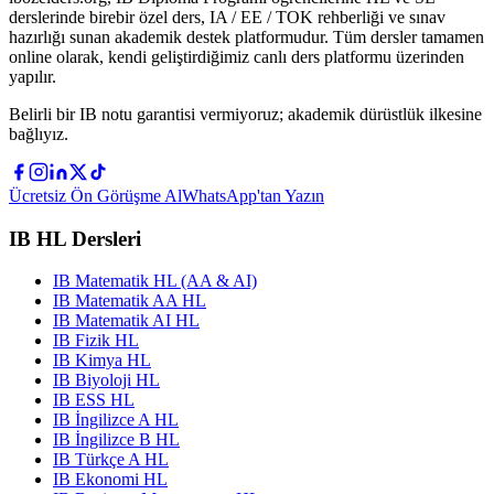
derslerinde birebir özel ders, IA / EE / TOK rehberliği ve sınav
hazırlığı sunan akademik destek platformudur. Tüm dersler tamamen
online olarak, kendi geliştirdiğimiz canlı ders platformu üzerinden
yapılır.
Belirli bir IB notu garantisi vermiyoruz; akademik dürüstlük ilkesine
bağlıyız.
Ücretsiz Ön Görüşme Al
WhatsApp'tan Yazın
IB HL Dersleri
IB Matematik HL (AA & AI)
IB Matematik AA HL
IB Matematik AI HL
IB Fizik HL
IB Kimya HL
IB Biyoloji HL
IB ESS HL
IB İngilizce A HL
IB İngilizce B HL
IB Türkçe A HL
IB Ekonomi HL