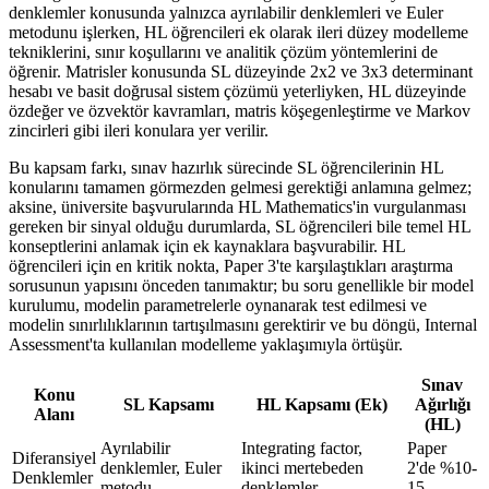
denklemler konusunda yalnızca ayrılabilir denklemleri ve Euler
metodunu işlerken, HL öğrencileri ek olarak ileri düzey modelleme
tekniklerini, sınır koşullarını ve analitik çözüm yöntemlerini de
öğrenir. Matrisler konusunda SL düzeyinde 2x2 ve 3x3 determinant
hesabı ve basit doğrusal sistem çözümü yeterliyken, HL düzeyinde
özdeğer ve özvektör kavramları, matris köşegenleştirme ve Markov
zincirleri gibi ileri konulara yer verilir.
Bu kapsam farkı, sınav hazırlık sürecinde SL öğrencilerinin HL
konularını tamamen görmezden gelmesi gerektiği anlamına gelmez;
aksine, üniversite başvurularında HL Mathematics'in vurgulanması
gereken bir sinyal olduğu durumlarda, SL öğrencileri bile temel HL
konseptlerini anlamak için ek kaynaklara başvurabilir. HL
öğrencileri için en kritik nokta, Paper 3'te karşılaştıkları araştırma
sorusunun yapısını önceden tanımaktır; bu soru genellikle bir model
kurulumu, modelin parametrelerle oynanarak test edilmesi ve
modelin sınırlılıklarının tartışılmasını gerektirir ve bu döngü, Internal
Assessment'ta kullanılan modelleme yaklaşımıyla örtüşür.
Sınav
Konu
SL Kapsamı
HL Kapsamı (Ek)
Ağırlığı
Alanı
(HL)
Ayrılabilir
Integrating factor,
Paper
Diferansiyel
denklemler, Euler
ikinci mertebeden
2'de %10-
Denklemler
metodu
denklemler
15