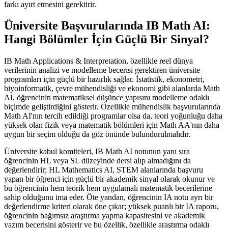
farkı ayırt etmesini gerektirir.
Üniversite Başvurularında IB Math AI:
Hangi Bölümler İçin Güçlü Bir Sinyal?
IB Math Applications & Interpretation, özellikle reel dünya
verilerinin analizi ve modelleme becerisi gerektiren üniversite
programları için güçlü bir hazırlık sağlar. İstatistik, ekonometri,
biyoinformatik, çevre mühendisliği ve ekonomi gibi alanlarda Math
AI, öğrencinin matematiksel düşünce yapısını modelleme odaklı
biçimde geliştirdiğini gösterir. Özellikle mühendislik başvurularında
Math AI'nın tercih edildiği programlar olsa da, teori yoğunluğu daha
yüksek olan fizik veya matematik bölümleri için Math AA'nın daha
uygun bir seçim olduğu da göz önünde bulundurulmalıdır.
Üniversite kabul komiteleri, IB Math AI notunun yanı sıra
öğrencinin HL veya SL düzeyinde dersi alıp almadığını da
değerlendirir; HL Mathematics AI, STEM alanlarında başvuru
yapan bir öğrenci için güçlü bir akademik sinyal olarak okunur ve
bu öğrencinin hem teorik hem uygulamalı matematik becerilerine
sahip olduğunu ima eder. Öte yandan, öğrencinin IA notu ayrı bir
değerlendirme kriteri olarak öne çıkar; yüksek puanlı bir IA raporu,
öğrencinin bağımsız araştırma yapma kapasitesini ve akademik
yazım becerisini gösterir ve bu özellik, özellikle araştırma odaklı