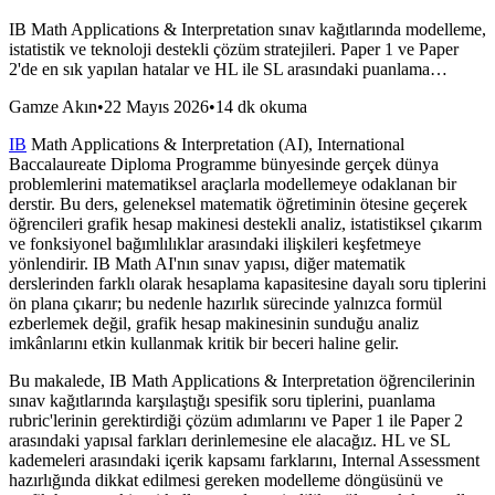
IB Math Applications & Interpretation sınav kağıtlarında modelleme,
istatistik ve teknoloji destekli çözüm stratejileri. Paper 1 ve Paper
2'de en sık yapılan hatalar ve HL ile SL arasındaki puanlama…
Gamze Akın
•
22 Mayıs 2026
•
14 dk okuma
IB
Math Applications & Interpretation (AI), International
Baccalaureate Diploma Programme bünyesinde gerçek dünya
problemlerini matematiksel araçlarla modellemeye odaklanan bir
derstir. Bu ders, geleneksel matematik öğretiminin ötesine geçerek
öğrencileri grafik hesap makinesi destekli analiz, istatistiksel çıkarım
ve fonksiyonel bağımlılıklar arasındaki ilişkileri keşfetmeye
yönlendirir. IB Math AI'nın sınav yapısı, diğer matematik
derslerinden farklı olarak hesaplama kapasitesine dayalı soru tiplerini
ön plana çıkarır; bu nedenle hazırlık sürecinde yalnızca formül
ezberlemek değil, grafik hesap makinesinin sunduğu analiz
imkânlarını etkin kullanmak kritik bir beceri haline gelir.
Bu makalede, IB Math Applications & Interpretation öğrencilerinin
sınav kağıtlarında karşılaştığı spesifik soru tiplerini, puanlama
rubric'lerinin gerektirdiği çözüm adımlarını ve Paper 1 ile Paper 2
arasındaki yapısal farkları derinlemesine ele alacağız. HL ve SL
kademeleri arasındaki içerik kapsamı farklarını, Internal Assessment
hazırlığında dikkat edilmesi gereken modelleme döngüsünü ve