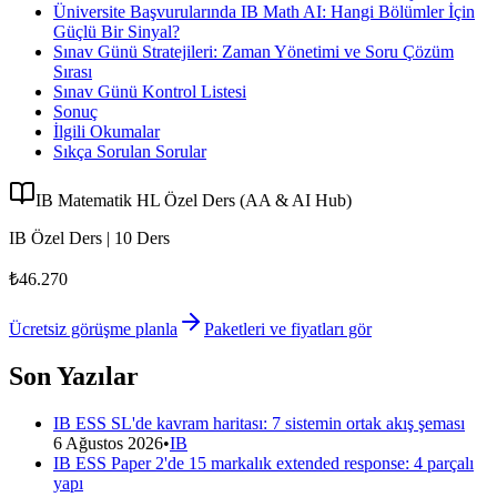
Üniversite Başvurularında IB Math AI: Hangi Bölümler İçin
Güçlü Bir Sinyal?
Sınav Günü Stratejileri: Zaman Yönetimi ve Soru Çözüm
Sırası
Sınav Günü Kontrol Listesi
Sonuç
İlgili Okumalar
Sıkça Sorulan Sorular
IB Matematik HL Özel Ders (AA & AI Hub)
IB Özel Ders | 10 Ders
₺46.270
Ücretsiz görüşme planla
Paketleri ve fiyatları gör
Son Yazılar
IB ESS SL'de kavram haritası: 7 sistemin ortak akış şeması
6 Ağustos 2026
•
IB
IB ESS Paper 2'de 15 markalık extended response: 4 parçalı
yapı