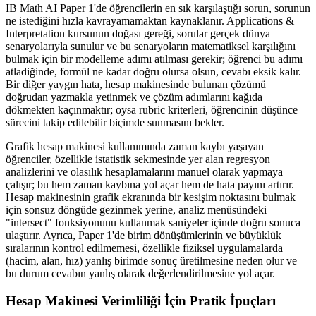
IB Math AI Paper 1'de öğrencilerin en sık karşılaştığı sorun, sorunun
ne istediğini hızla kavrayamamaktan kaynaklanır. Applications &
Interpretation kursunun doğası gereği, sorular gerçek dünya
senaryolarıyla sunulur ve bu senaryoların matematiksel karşılığını
bulmak için bir modelleme adımı atılması gerekir; öğrenci bu adımı
atladiğinde, formül ne kadar doğru olursa olsun, cevabı eksik kalır.
Bir diğer yaygın hata, hesap makinesinde bulunan çözümü
doğrudan yazmakla yetinmek ve çözüm adımlarını kağıda
dökmekten kaçınmaktır; oysa rubric kriterleri, öğrencinin düşünce
sürecini takip edilebilir biçimde sunmasını bekler.
Grafik hesap makinesi kullanımında zaman kaybı yaşayan
öğrenciler, özellikle istatistik sekmesinde yer alan regresyon
analizlerini ve olasılık hesaplamalarını manuel olarak yapmaya
çalışır; bu hem zaman kaybına yol açar hem de hata payını artırır.
Hesap makinesinin grafik ekranında bir kesişim noktasını bulmak
için sonsuz döngüde gezinmek yerine, analiz menüsündeki
"intersect" fonksiyonunu kullanmak saniyeler içinde doğru sonuca
ulaştırır. Ayrıca, Paper 1'de birim dönüşümlerinin ve büyüklük
sıralarının kontrol edilmemesi, özellikle fiziksel uygulamalarda
(hacim, alan, hız) yanlış birimde sonuç üretilmesine neden olur ve
bu durum cevabın yanlış olarak değerlendirilmesine yol açar.
Hesap Makinesi Verimliliği İçin Pratik İpuçları