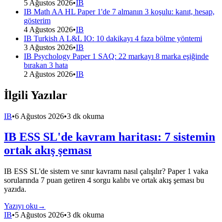
5 Ağustos 2026
•
IB
IB Math AA HL Paper 1'de 7 almanın 3 koşulu: kanıt, hesap,
gösterim
4 Ağustos 2026
•
IB
IB Turkish A L&L IO: 10 dakikayı 4 faza bölme yöntemi
3 Ağustos 2026
•
IB
IB Psychology Paper 1 SAQ: 22 markayı 8 marka eşiğinde
bırakan 3 hata
2 Ağustos 2026
•
IB
İlgili Yazılar
IB
•
6 Ağustos 2026
•
3 dk okuma
IB ESS SL'de kavram haritası: 7 sistemin
ortak akış şeması
IB ESS SL'de sistem ve sınır kavramı nasıl çalışılır? Paper 1 vaka
sorularında 7 puan getiren 4 sorgu kalıbı ve ortak akış şeması bu
yazıda.
Yazıyı oku
→
IB
•
5 Ağustos 2026
•
3 dk okuma