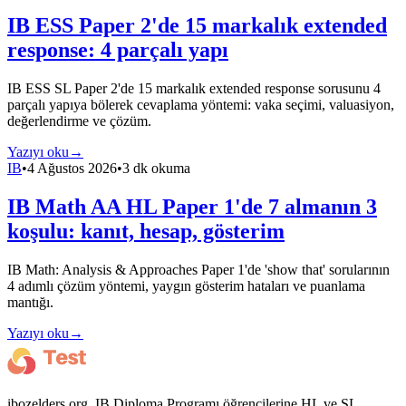
IB ESS Paper 2'de 15 markalık extended
response: 4 parçalı yapı
IB ESS SL Paper 2'de 15 markalık extended response sorusunu 4
parçalı yapıya bölerek cevaplama yöntemi: vaka seçimi, valuasiyon,
değerlendirme ve çözüm.
Yazıyı oku
→
IB
•
4 Ağustos 2026
•
3 dk okuma
IB Math AA HL Paper 1'de 7 almanın 3
koşulu: kanıt, hesap, gösterim
IB Math: Analysis & Approaches Paper 1'de 'show that' sorularının
4 adımlı çözüm yöntemi, yaygın gösterim hataları ve puanlama
mantığı.
Yazıyı oku
→
ibozelders.org, IB Diploma Programı öğrencilerine HL ve SL