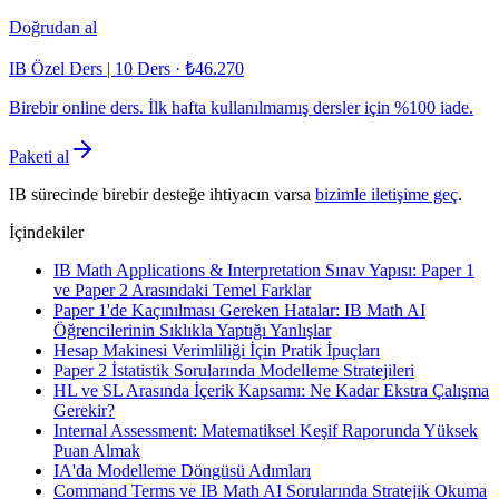
Doğrudan al
IB Özel Ders | 10 Ders
·
₺46.270
Birebir online ders. İlk hafta kullanılmamış dersler için %100 iade.
Paketi al
IB sürecinde birebir desteğe ihtiyacın varsa
bizimle iletişime geç
.
İçindekiler
IB Math Applications & Interpretation Sınav Yapısı: Paper 1
ve Paper 2 Arasındaki Temel Farklar
Paper 1'de Kaçınılması Gereken Hatalar: IB Math AI
Öğrencilerinin Sıklıkla Yaptığı Yanlışlar
Hesap Makinesi Verimliliği İçin Pratik İpuçları
Paper 2 İstatistik Sorularında Modelleme Stratejileri
HL ve SL Arasında İçerik Kapsamı: Ne Kadar Ekstra Çalışma
Gerekir?
Internal Assessment: Matematiksel Keşif Raporunda Yüksek
Puan Almak
IA'da Modelleme Döngüsü Adımları
Command Terms ve IB Math AI Sorularında Stratejik Okuma