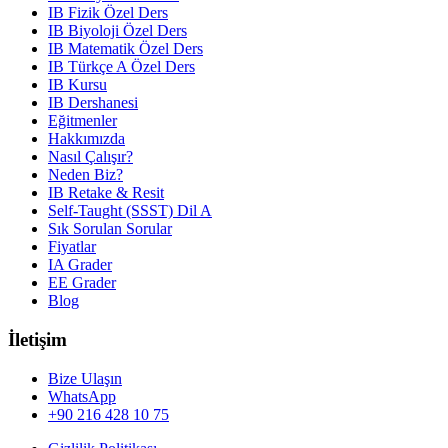
IB Fizik Özel Ders
IB Biyoloji Özel Ders
IB Matematik Özel Ders
IB Türkçe A Özel Ders
IB Kursu
IB Dershanesi
Eğitmenler
Hakkımızda
Nasıl Çalışır?
Neden Biz?
IB Retake & Resit
Self-Taught (SSST) Dil A
Sık Sorulan Sorular
Fiyatlar
IA Grader
EE Grader
Blog
İletişim
Bize Ulaşın
WhatsApp
+90 216 428 10 75