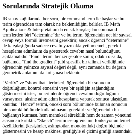
Sorularında Stratejik Okuma
IB sınav kağıtlarında her soru, bir command term ile başlar ve bu
terim öğrenciden tam olarak ne beklenildiğini belirler. IB Math
Applications & Interpretation'da en sık karşılaşılan command
term'lerden biri "determine"dır ve bu terim, öğrencinin net bir sayısal
cevap veya formül üretmesini gerektirir; ancak öğrenci "determine"
ile karşılaştığında sadece cevabı yazmakla yetinmemeli, gerekli
hesaplama adımlarını da göstererek cevabın nasıl bulunduğunu
açıklamalıdır. "Find" terimi benzer şekilde sonuç odaklı olsa da,
bağlamda "find the gradient" gibi spesifik bir talimat verildiğinde
öğrencinin yalnızca sayısal değeri değil, aynı zamanda bu değerin
geometrik anlamını da tartışması beklenir.
"Verify" ve "show that" terimleri, öğrencinin bir sonucun
doğruluğunu kontrol etmesini veya bir eşitliğin sağlandığını
göstermesini ister; bu terimlerde öğrenci cevabın doğruluğunu
varsaymaz, aksine adım adım hesaplama yaparak sonuca ulaştığını
kanıtlar. "Hence" terimi, önceki soru bölümünde bulunan sonucun
bir sonraki bölümde kullanılmasını gerektirir ve öğrencinin bu
bağlantıyı kurması, hem mantıksal süreklilik hem de zaman yönetimi
açısından kritiktir. "Sketch" terimi ise öğrencinin fonksiyonun temel
özelliklerini (kesişimler, asimptotlar, monotonluk) doğru biçimde
göstermesini ve hesap makinesi grafiğiyle el çizimi grafiği arasındaki