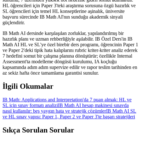
HL öğrencileri için Paper 3'teki araştırma sorusuna özgü hazırlık ve
SL öğrencileri için temel HL konseptlerine aşinalık, üniversite
başvuru sürecinde IB Math AI'nın sunduğu akademik sinyali
güçlendirir.
IB Math AI dersinde karşılaşılan zorluklar, yapılandırılmış bir
hazırlık planı ve uzman rehberliğiyle aşılabilir. IB Özel Ders'in IB
Math AI HL ve SL'ye özel birebir ders programı, öğrencinin Paper 1
ve Paper 2'deki tipik hata kalıplarını rubric kriter-kriter analiz ederek
7 hedefini somut bir çalışma planına dönüştürür; özellikle Internal
Assessment'ta modelleme döngüsü kurulumu, IA koçluğu
kapsamında adım adım supervize edilir ve rapor teslim tarihinden en
az sekiz hafta önce tamamlama garantisi sunulur.
İlgili Okumalar
IB Math: Applications and Interpretation'da 7 puan almak: HL ve
SL için sınav formatı analizi
IB Math AI hesap makinesi sınavda
nasıl kullanılır: beş yaygın hata ve stratejik çözümler
IB Math AI SL
ve HL sınav yapısı: Paper 1, Paper 2 ve Paper 3'te başarı stratejileri
Sıkça Sorulan Sorular