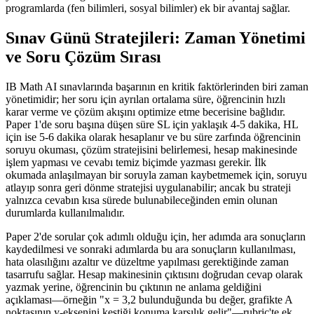
programlarda (fen bilimleri, sosyal bilimler) ek bir avantaj sağlar.
Sınav Günü Stratejileri: Zaman Yönetimi
ve Soru Çözüm Sırası
IB Math AI sınavlarında başarının en kritik faktörlerinden biri zaman
yönetimidir; her soru için ayrılan ortalama süre, öğrencinin hızlı
karar verme ve çözüm akışını optimize etme becerisine bağlıdır.
Paper 1'de soru başına düşen süre SL için yaklaşık 4-5 dakika, HL
için ise 5-6 dakika olarak hesaplanır ve bu süre zarfında öğrencinin
soruyu okuması, çözüm stratejisini belirlemesi, hesap makinesinde
işlem yapması ve cevabı temiz biçimde yazması gerekir. İlk
okumada anlaşılmayan bir soruyla zaman kaybetmemek için, soruyu
atlayıp sonra geri dönme stratejisi uygulanabilir; ancak bu strateji
yalnızca cevabın kısa sürede bulunabileceğinden emin olunan
durumlarda kullanılmalıdır.
Paper 2'de sorular çok adımlı olduğu için, her adımda ara sonuçların
kaydedilmesi ve sonraki adımlarda bu ara sonuçların kullanılması,
hata olasılığını azaltır ve düzeltme yapılması gerektiğinde zaman
tasarrufu sağlar. Hesap makinesinin çıktısını doğrudan cevap olarak
yazmak yerine, öğrencinin bu çıktının ne anlama geldiğini
açıklaması—örneğin "x = 3,2 bulunduğunda bu değer, grafikte A
noktasının y-eksenini kestiği konuma karşılık gelir"—rubric'te ek