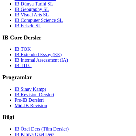
IB Dünya Tarihi SL
IB Geography SL
IB Visual Arts SL
IB Computer Science SL
IB Felsefe SL
IB Core Dersler
IB TOK
IB Extended Essay (EE)
IB Internal Assessment (IA)
IB TITC
Programlar
IB Sınav Kampı
IB Revision Dersleri
Pre-IB Dersleri
Mid-IB Revision
Bilgi
IB Özel Ders (Tüm Dersler)
IB Kimya Özel Ders