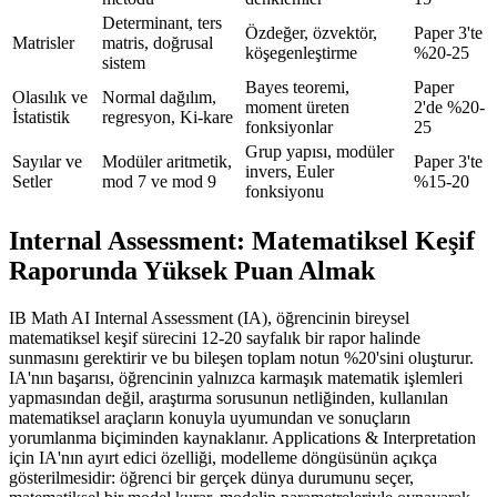
Determinant, ters
Özdeğer, özvektör,
Paper 3'te
Matrisler
matris, doğrusal
köşegenleştirme
%20-25
sistem
Bayes teoremi,
Paper
Olasılık ve
Normal dağılım,
moment üreten
2'de %20-
İstatistik
regresyon, Ki-kare
fonksiyonlar
25
Grup yapısı, modüler
Sayılar ve
Modüler aritmetik,
Paper 3'te
invers, Euler
Setler
mod 7 ve mod 9
%15-20
fonksiyonu
Internal Assessment: Matematiksel Keşif
Raporunda Yüksek Puan Almak
IB Math AI Internal Assessment (IA), öğrencinin bireysel
matematiksel keşif sürecini 12-20 sayfalık bir rapor halinde
sunmasını gerektirir ve bu bileşen toplam notun %20'sini oluşturur.
IA'nın başarısı, öğrencinin yalnızca karmaşık matematik işlemleri
yapmasından değil, araştırma sorusunun netliğinden, kullanılan
matematiksel araçların konuyla uyumundan ve sonuçların
yorumlanma biçiminden kaynaklanır. Applications & Interpretation
için IA'nın ayırt edici özelliği, modelleme döngüsünün açıkça
gösterilmesidir: öğrenci bir gerçek dünya durumunu seçer,