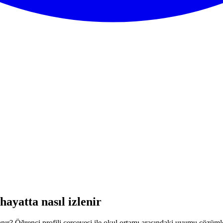
ayatta nasıl izlenir
anır? Öğrenci profili çerçevesi ile okul ortamı arasındaki uyumu çözüml