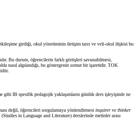
tkileşime girdiği, okul yönetiminin iletişim tarzı ve veli-okul ilişkisi bu
ğıdır. Bu durum, öğrencilerin farklı görüşleri savunabilmesi,
lda nasıl algılandığı, bu göstergenin somut bir işaretidir. TOK
üdür.
e gibi IB spesifik pedagojik yaklaşımların günlük ders işleyişinde ne
pması değil, öğrencileri sorgulamaya yönlendirmesi
inquirer
ve
thinker
 (Studies in Language and Literature) derslerinde metinler arası