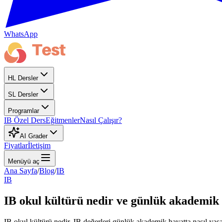
WhatsApp
HL Dersler
SL Dersler
Programlar
IB Özel Ders
Eğitmenler
Nasıl Çalışır?
AI Grader
Fiyatlar
İletişim
Menüyü aç
Ana Sayfa
/
Blog
/
IB
IB
IB okul kültürü nedir ve günlük akademik h
IB okul kültürü nedir, IB değerleri günlük akademik hayatta nasıl yaş