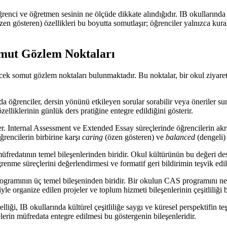
nci ve öğretmen sesinin ne ölçüde dikkate alındığıdır. IB okullarında ö
zen gösteren) özellikleri bu boyutta somutlaşır; öğrenciler yalnızca kur
omut Gözlem Noktaları
ecek somut gözlem noktaları bulunmaktadır. Bu noktalar, bir okul ziyare
da öğrenciler, dersin yönünü etkileyen sorular sorabilir veya öneriler su
zelliklerinin günlük ders pratiğine entegre edildiğini gösterir.
er. Internal Assessment ve Extended Essay süreçlerinde öğrencilerin akran
ğrencilerin birbirine karşı
caring
(özen gösteren) ve
balanced
(dengeli)
 müfredatının temel bileşenlerinden biridir. Okul kültürünün bu değeri des
öğrenme süreçlerini değerlendirmesi ve formatif geri bildirimin teşvik edi
amının üç temel bileşeninden biridir. Bir okulun CAS programını ne ka
fiyle organize edilen projeler ve toplum hizmeti bileşenlerinin çeşitliliğ
zelliği, IB okullarında kültürel çeşitliliğe saygı ve küresel perspektifin 
lerin müfredata entegre edilmesi bu göstergenin bileşenleridir.