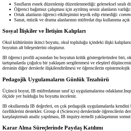
Sınıfların esnek düzenlenip düzenlenmediği: geleneksel sıralı 
Öğrenci bağımsız çalışması için ayrılmış sessiz alanların varlığı
Ortak alanların öğrenci etkileşimini teşvik edip etmediği:
commu
Sanat, müzik ve drama alanlarının müfredat dışı kullanıma açık o
Sosyal İlişkiler ve İletişim Kalıpları
Okul kültürünün ikinci boyutu, okul topluluğu içindeki ilişki kalıplarıdır
boyutun alt bileşenlerini oluşturur.
IB öğrenci profili açısından bu boyutun kritik göstergelerinden biri, 
tartışmalarda çoğulcu bir yaklaşım sergilenmesi ve eleştirel düşünceni
dersinin diğer derslerle ilişkilendirilmesi ve öğrencilerin epistemoloji
Pedagojik Uygulamaların Günlük Tezahürü
Üçüncü boyut, IB müfredatının sınıf içi uygulamalarına odaklanır.Inqui
ölçüde yer bulduğu bu boyutta incelenir.
IB okullarında IB değerleri, en çok pedagojik uygulamalarda kendini b
özelliklerini destekler. Group 4 (Sciences) derslerinde öğrencilerin d
karşılaştırmalı analiz yapılması, IB inquiry-temelli yaklaşımının somut 
Karar Alma Süreçlerinde Paydaş Katılımı