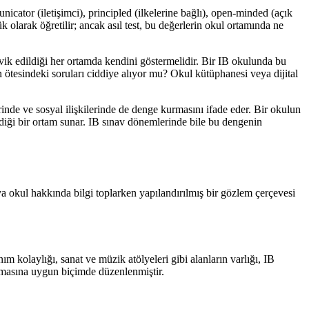
nicator (iletişimci), principled (ilkelerine bağlı), open-minded (açık
ük olarak öğretilir; ancak asıl test, bu değerlerin okul ortamında ne
vik edildiği her ortamda kendini göstermelidir. Bir IB okulunda bu
n ötesindeki soruları ciddiye alıyor mu? Okul kütüphanesi veya dijital
rinde ve sosyal ilişkilerinde de denge kurmasını ifade eder. Bir okulun
dildiği bir ortam sunar. IB sınav dönemlerinde bile bu dengenin
eya okul hakkında bilgi toplarken yapılandırılmış bir gözlem çerçevesi
m kolaylığı, sanat ve müzik atölyeleri gibi alanların varlığı, IB
lışmasına uygun biçimde düzenlenmiştir.