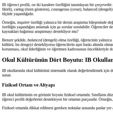
IB öğrenci profili, on iki karakter özelliğini tanımlayan bir çerçevedir
fikirli), caring (özen gösteren), courageous (cesur), balanced (dengeli) 
ölçüde yaşandığıdır.
Örneğin,
inquirer
özelliği yalnızca bir dersin araştırma bileşeninde d
özelliğin yaşandığını anlamak için şu sorular sorulabilir: Öğrenciler d
kaynakları bağımsız araştırmayı destekliyor mu?
Benzer şekilde,
balanced
(dengeli) olma özelliği, öğrencinin yalnızca 
kültürü, bu dengeyi destekliyorsa öğrencilerin aşırı baskı altında olmad
korunması, okul liderliğinin ve öğretmen kadrosunun öncelikleriyle doğ
Okul Kültürünün Dört Boyutu: IB Okulları
IB okullarında okul kültürünü sistematik olarak değerlendirmek için dör
sunar.
Fiziksel Ortam ve Altyapı
IB okul kültürünün en görünür boyutu fiziksel ortamdır. Sınıfların düze
öğrenci profili değerlerini destekleyen bir ortamın parçasıdır. Örneğin
Fiziksel ortamda dikkat edilmesi gereken noktalar arasında şunlar yer a