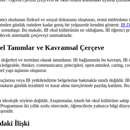
me) okulunun fiziksel ve sosyal dokusunu oluşturan, resmi müfredatın öt
erinden günlük rutinlere kadar geniş bir yelpazede kendini gösterir.
IB D
somutlaşır. Bu makale, IB okul kültürünün ne olduğunu, IB öğrenci prof
bilecek sistematik çerçeveyi sunmaktadır.
el Tanımlar ve Kavramsal Çerçeve
 değerleri ve normları olarak tanımlanır. IB bağlamında bu kavram, IB öğ
owledgeable, thinker, communicator, principled, open-minded, caring, cou
 yapı taşlarını oluşturur.
çlarına veya IB yetkilendirme belgelerine bakmakla sınırlı değildir. IB o
ulamaların günlük tezahürü ve karar alma süreçlerinde paydaş katılımı. Bu
r ideolojik söylem değildir. Araştırmalar, tutarlı bir okul kültürüne sa
ogramının iki yıllık zorlu sürecinde, öğrencilerin yalnızca bilgi düzeyi 
eşenidir.
aki İlişki