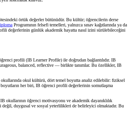
esindeki örtük değerler bütünüdür. Bu kültür; öğrencilerin derse
iploma
Programının felsefi temelleri, yalnızca sınav kağıtlarında ya da
ili değerlerinin günlük akademik hayatta nasıl izini sürülebileceğini
renci profili (IB Learner Profile) ile doğrudan bağlantılıdır. IB
rageous, balanced, reflective — birlikte tanımlar. Bu özellikler, IB
kullarında okul kültürü, dört temel boyutta analiz edilebilir: fiziksel
 boyutların her biri, IB öğrenci profili değerlerinin somutlaşma
hip IB okullarının öğrenci motivasyonu ve akademik dayanıklılık
değil, duygusal ve sosyal yeterlilikleri de belirleyici olmaktadır. Bu