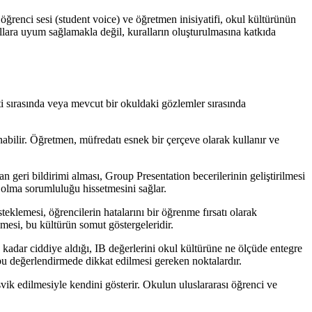
ğrenci sesi (student voice) ve öğretmen inisiyatifi, okul kültürünün
allara uyum sağlamakla değil, kuralların oluşturulmasına katkıda
ti sırasında veya mevcut bir okuldaki gözlemler sırasında
nabilir. Öğretmen, müfredatı esnek bir çerçeve olarak kullanır ve
 geri bildirimi alması, Group Presentation becerilerinin geliştirilmesi
 olma sorumluluğu hissetmesini sağlar.
teklemesi, öğrencilerin hatalarını bir öğrenme fırsatı olarak
lmesi, bu kültürün somut göstergeleridir.
dar ciddiye aldığı, IB değerlerini okul kültürüne ne ölçüde entegre
i bu değerlendirmede dikkat edilmesi gereken noktalardır.
teşvik edilmesiyle kendini gösterir. Okulun uluslararası öğrenci ve