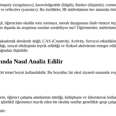
: inquiry (sorgulayıcı), knowledgeable (bilgili), thinker (düşünür), commu
ve reflective (yansıtıcı). Bu özellikler, IB müfredatının her alanında ört
eğil, öğrencinin okulda soru sormaya, merak duygusunu ifade etmeye teş
ers dışında da araştırma soruları sorabiliyor mu? Öğretmenler, müfredatı
akademik derslerde değil, CAS (Creativity, Activity, Service) etkinlikle
ığı, sosyal etkileşimin teşvik edildiği ve fiziksel aktivitenin entegre e
rudan ilişkilidir.
nda Nasıl Analiz Edilir
t temel boyut kullanılabilir. Bu boyutlar, bir okul ziyareti sırasında v
ni, öğrenci çalışma alanlarının niteliği, kütüphane ve laboratuvar kullanı
, işbirlikli öğrenmeyi teşvik eden bir okulda sınıflar genellikle grup ça
lır: