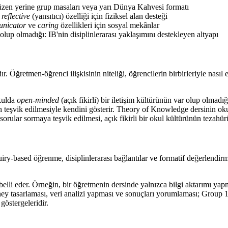
düzen yerine grup masaları veya yarı Dünya Kahvesi formatı
:
reflective
(yansıtıcı) özelliği için fiziksel alan desteği
nicator
ve
caring
özellikleri için sosyal mekânlar
lup olmadığı: IB'nin disiplinlerarası yaklaşımını destekleyen altyapı
. Öğretmen-öğrenci ilişkisinin niteliği, öğrencilerin birbirleriyle nasıl e
okulda
open-minded
(açık fikirli) bir iletişim kültürünün var olup olmadı
n teşvik edilmesiyle kendini gösterir. Theory of Knowledge dersinin oku
k sorular sormaya teşvik edilmesi, açık fikirli bir okul kültürünün tezahür
ry-based öğrenme, disiplinlerarası bağlantılar ve formatif değerlendirm
elli eder. Örneğin, bir öğretmenin dersinde yalnızca bilgi aktarımı ya
eney tasarlaması, veri analizi yapması ve sonuçları yorumlaması; Group 1
göstergeleridir.