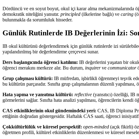
Dördüncü ve en soyut boyut, okul içi karar alma mekanizmalarında öğre
demokratik niteliğini yansıtır.
principled
(ilkelerine bağlı) ve
caring
(ö
bulunmakla da sorumluluk hisseder.
Günlük Rutinlerde IB Değerlerinin İzi: S
IB okul kültürünü değerlendirmek için günlük rutinlerde izi sürülebil
yapılandırılmış bir değerlendirme çerçevesi sunar.
Ders başlangıcında öğrenci katılımı:
IB değerlerini yaşatan bir okul
öğrenci merakını merkeze alır. Bu durum,
inquirer
ve
communicator
ö
Grup çalışması kültürü:
IB müfredatı, işbirlikli öğrenmeyi teşvik ed
bu kültürün parçasıdır. Sınıfta grup çalışmalarının düzenli yapılması, ö
Hata yapma ve yansıtma kültürü:
reflective
(yansıtıcı) özelliği, IB
görmelerini sağlar. Sınıfta hata analizi yapılması, öğrencilerin kendi 
CAS etkinliklerinin okul gündemindeki yeri:
CAS, IB Diploma Progr
ettiğinin doğrudan göstergesidir. Haftalık CAS saati, öğrenci inisiyati
Çokkültürlülük ve küresel perspektif:
open-minded
(açık fikirli) ö
öğretmen profili, kültürel etkinliklerin düzenlenmesi ve küresel mesele