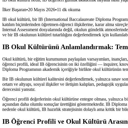
İlker Başaran
•
20 Mayıs 2026
•
11 dk okuma
IB okul kültürü, bir IB (International Baccalaureate Diploma Program
katılım biçimlerinden öğretmen-öğrenci ilişkilerine, karar alma süreçl
Internal Assessment dosyalarında değil, okulun gündelik atmosferinde 
ve bir IB okulunun kültürel tutarlılığını değerlendirmek için kullanıla
IB Okul Kültürünü Anlamlandırmak: Tem
Okul kültürü, bir eğitim kurumunun paylaşılan varsayımları, inançları,
öğrenci profili, ideal IB öğrencisinin on iki özelliğini — inquirer, kn
Diploma Programının akademik içeriğiyle birlikte okul kültürünün temel
Bir IB okulunun kültürel kalitesini değerlendirmek, yalnızca sınav sonu
ortam ve altyapı, sosyal ilişkiler ve iletişim kalıpları, pedagojik uyg
derecesini yansıtır.
Öğrenci profili değerlerinin okul kültürüne entegre olması, yalnızca bi
açısından daha olumlu sonuçlar ürettiğini göstermektedir. IB Diploma Pr
nedenle okul kültürü, IB hazırlık stratejisinin dolaylı ama kritik bir bil
IB Öğrenci Profili ve Okul Kültürü Arasınd