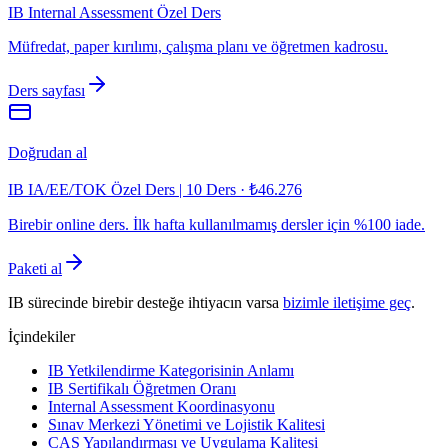
IB Internal Assessment Özel Ders
Müfredat, paper kırılımı, çalışma planı ve öğretmen kadrosu.
Ders sayfası
Doğrudan al
IB IA/EE/TOK Özel Ders | 10 Ders
·
₺46.276
Birebir online ders. İlk hafta kullanılmamış dersler için %100 iade.
Paketi al
IB sürecinde birebir desteğe ihtiyacın varsa
bizimle iletişime geç
.
İçindekiler
IB Yetkilendirme Kategorisinin Anlamı
IB Sertifikalı Öğretmen Oranı
Internal Assessment Koordinasyonu
Sınav Merkezi Yönetimi ve Lojistik Kalitesi
CAS Yapılandırması ve Uygulama Kalitesi