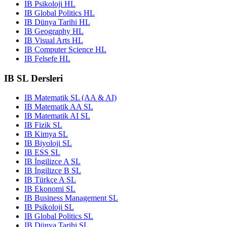
IB Psikoloji HL
IB Global Politics HL
IB Dünya Tarihi HL
IB Geography HL
IB Visual Arts HL
IB Computer Science HL
IB Felsefe HL
IB SL Dersleri
IB Matematik SL (AA & AI)
IB Matematik AA SL
IB Matematik AI SL
IB Fizik SL
IB Kimya SL
IB Biyoloji SL
IB ESS SL
IB İngilizce A SL
IB İngilizce B SL
IB Türkçe A SL
IB Ekonomi SL
IB Business Management SL
IB Psikoloji SL
IB Global Politics SL
IB Dünya Tarihi SL