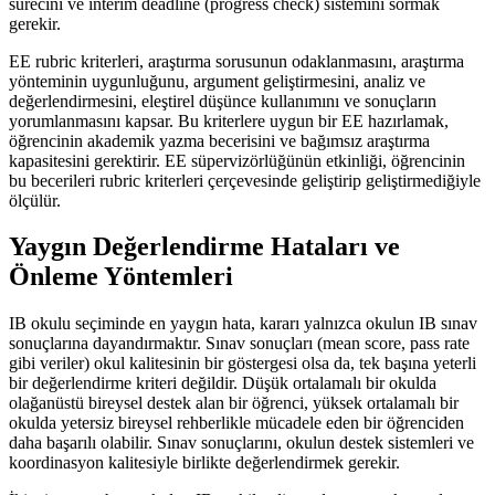
sürecini ve interim deadline (progress check) sistemini sormak
gerekir.
EE rubric kriterleri, araştırma sorusunun odaklanmasını, araştırma
yönteminin uygunluğunu, argument geliştirmesini, analiz ve
değerlendirmesini, eleştirel düşünce kullanımını ve sonuçların
yorumlanmasını kapsar. Bu kriterlere uygun bir EE hazırlamak,
öğrencinin akademik yazma becerisini ve bağımsız araştırma
kapasitesini gerektirir. EE süpervizörlüğünün etkinliği, öğrencinin
bu becerileri rubric kriterleri çerçevesinde geliştirip geliştirmediğiyle
ölçülür.
Yaygın Değerlendirme Hataları ve
Önleme Yöntemleri
IB okulu seçiminde en yaygın hata, kararı yalnızca okulun IB sınav
sonuçlarına dayandırmaktır. Sınav sonuçları (mean score, pass rate
gibi veriler) okul kalitesinin bir göstergesi olsa da, tek başına yeterli
bir değerlendirme kriteri değildir. Düşük ortalamalı bir okulda
olağanüstü bireysel destek alan bir öğrenci, yüksek ortalamalı bir
okulda yetersiz bireysel rehberlikle mücadele eden bir öğrenciden
daha başarılı olabilir. Sınav sonuçlarını, okulun destek sistemleri ve
koordinasyon kalitesiyle birlikte değerlendirmek gerekir.