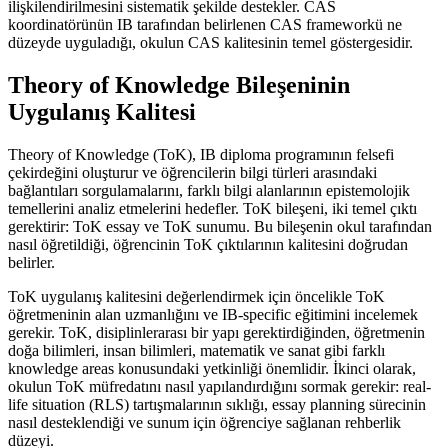
ilişkilendirilmesini sistematik şekilde destekler. CAS
koordinatörünün IB tarafından belirlenen CAS frameworkü ne
düzeyde uyguladığı, okulun CAS kalitesinin temel göstergesidir.
Theory of Knowledge Bileşeninin
Uygulanış Kalitesi
Theory of Knowledge (ToK), IB diploma programının felsefi
çekirdeğini oluşturur ve öğrencilerin bilgi türleri arasındaki
bağlantıları sorgulamalarını, farklı bilgi alanlarının epistemolojik
temellerini analiz etmelerini hedefler. ToK bileşeni, iki temel çıktı
gerektirir: ToK essay ve ToK sunumu. Bu bileşenin okul tarafından
nasıl öğretildiği, öğrencinin ToK çıktılarının kalitesini doğrudan
belirler.
ToK uygulanış kalitesini değerlendirmek için öncelikle ToK
öğretmeninin alan uzmanlığını ve IB-specific eğitimini incelemek
gerekir. ToK, disiplinlerarası bir yapı gerektirdiğinden, öğretmenin
doğa bilimleri, insan bilimleri, matematik ve sanat gibi farklı
knowledge areas konusundaki yetkinliği önemlidir. İkinci olarak,
okulun ToK müfredatını nasıl yapılandırdığını sormak gerekir: real-
life situation (RLS) tartışmalarının sıklığı, essay planning sürecinin
nasıl desteklendiği ve sunum için öğrenciye sağlanan rehberlik
düzeyi.