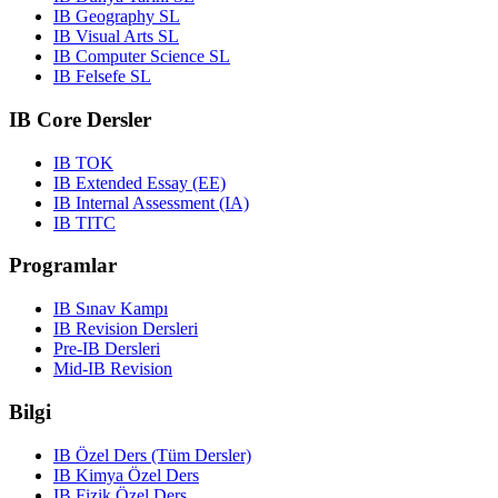
IB Geography SL
IB Visual Arts SL
IB Computer Science SL
IB Felsefe SL
IB Core Dersler
IB TOK
IB Extended Essay (EE)
IB Internal Assessment (IA)
IB TITC
Programlar
IB Sınav Kampı
IB Revision Dersleri
Pre-IB Dersleri
Mid-IB Revision
Bilgi
IB Özel Ders (Tüm Dersler)
IB Kimya Özel Ders
IB Fizik Özel Ders