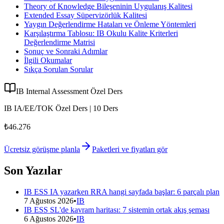
Theory of Knowledge Bileşeninin Uygulanış Kalitesi
Extended Essay Süpervizörlük Kalitesi
Yaygın Değerlendirme Hataları ve Önleme Yöntemleri
Karşılaştırma Tablosu: IB Okulu Kalite Kriterleri
Değerlendirme Matrisi
Sonuç ve Sonraki Adımlar
İlgili Okumalar
Sıkça Sorulan Sorular
IB Internal Assessment Özel Ders
IB IA/EE/TOK Özel Ders | 10 Ders
₺46.276
Ücretsiz görüşme planla
Paketleri ve fiyatları gör
Son Yazılar
IB ESS IA yazarken RRA hangi sayfada başlar: 6 parçalı plan
7 Ağustos 2026
•
IB
IB ESS SL'de kavram haritası: 7 sistemin ortak akış şeması
6 Ağustos 2026
•
IB