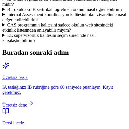
midir?
Bir okuldaki IB sertifikalı öğretmen oranını nasıl öğrenebilirim?
Internal Assessment koordinasyon kalitesini okul ziyaretinde nasıl
değerlendirebilirim?
CAS programının kalitesini sadece okulun web sitesindeki
etkinlik listesinden anlayabilir miyim?
EE süpervizörlük kalitesini seçim sürecinde nasıl
karşılaştırabilirim?
Buradan sonraki adım
Ücretsiz başla
IA taslağınızı IB rubriğine göre 60 saniyede puanlayın. Kayıt
gerekmez.
Ücretsiz dene
Dersi incele