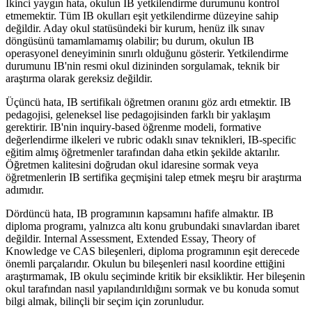
İkinci yaygın hata, okulun IB yetkilendirme durumunu kontrol
etmemektir. Tüm IB okulları eşit yetkilendirme düzeyine sahip
değildir. Aday okul statüsündeki bir kurum, henüz ilk sınav
döngüsünü tamamlamamış olabilir; bu durum, okulun IB
operasyonel deneyiminin sınırlı olduğunu gösterir. Yetkilendirme
durumunu IB'nin resmi okul dizininden sorgulamak, teknik bir
araştırma olarak gereksiz değildir.
Üçüncü hata, IB sertifikalı öğretmen oranını göz ardı etmektir. IB
pedagojisi, geleneksel lise pedagojisinden farklı bir yaklaşım
gerektirir. IB'nin inquiry-based öğrenme modeli, formative
değerlendirme ilkeleri ve rubric odaklı sınav teknikleri, IB-specific
eğitim almış öğretmenler tarafından daha etkin şekilde aktarılır.
Öğretmen kalitesini doğrudan okul idaresine sormak veya
öğretmenlerin IB sertifika geçmişini talep etmek meşru bir araştırma
adımıdır.
Dördüncü hata, IB programının kapsamını hafife almaktır. IB
diploma programı, yalnızca altı konu grubundaki sınavlardan ibaret
değildir. Internal Assessment, Extended Essay, Theory of
Knowledge ve CAS bileşenleri, diploma programının eşit derecede
önemli parçalarıdır. Okulun bu bileşenleri nasıl koordine ettiğini
araştırmamak, IB okulu seçiminde kritik bir eksikliktir. Her bileşenin
okul tarafından nasıl yapılandırıldığını sormak ve bu konuda somut
bilgi almak, bilinçli bir seçim için zorunludur.