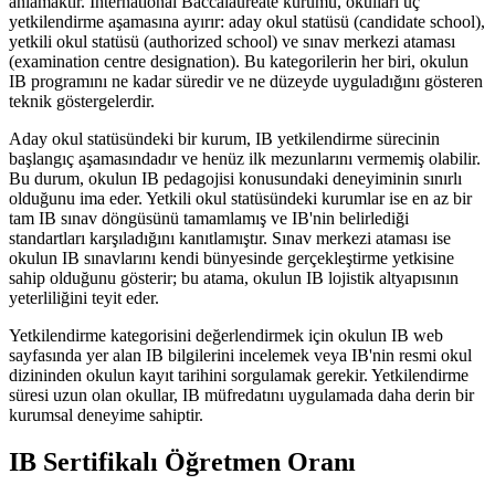
anlamaktır. International Baccalaureate kurumu, okulları üç
yetkilendirme aşamasına ayırır: aday okul statüsü (candidate school),
yetkili okul statüsü (authorized school) ve sınav merkezi ataması
(examination centre designation). Bu kategorilerin her biri, okulun
IB programını ne kadar süredir ve ne düzeyde uyguladığını gösteren
teknik göstergelerdir.
Aday okul statüsündeki bir kurum, IB yetkilendirme sürecinin
başlangıç aşamasındadır ve henüz ilk mezunlarını vermemiş olabilir.
Bu durum, okulun IB pedagojisi konusundaki deneyiminin sınırlı
olduğunu ima eder. Yetkili okul statüsündeki kurumlar ise en az bir
tam IB sınav döngüsünü tamamlamış ve IB'nin belirlediği
standartları karşıladığını kanıtlamıştır. Sınav merkezi ataması ise
okulun IB sınavlarını kendi bünyesinde gerçekleştirme yetkisine
sahip olduğunu gösterir; bu atama, okulun IB lojistik altyapısının
yeterliliğini teyit eder.
Yetkilendirme kategorisini değerlendirmek için okulun IB web
sayfasında yer alan IB bilgilerini incelemek veya IB'nin resmi okul
dizininden okulun kayıt tarihini sorgulamak gerekir. Yetkilendirme
süresi uzun olan okullar, IB müfredatını uygulamada daha derin bir
kurumsal deneyime sahiptir.
IB Sertifikalı Öğretmen Oranı