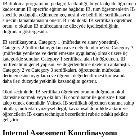
IB diploma programının pedagojik etkinliği, büyük ölçüde öğretmen
kadrosunun IB-specific eğitimine bağlıdır. IB, tüm öğretmenlerin IB-
specific pedagojik eğitimden geçmesini ve belirli bir sertifikasyon
sürecini tamamlamasını önerir. Bir okuldaki IB sertifikalı öğretmen
oranı, o okulun IB müfredatını ne düzeyde içselleştirdiğinin
doğrudan göstergesidir.
IB sertifikasyonu, Category 1 (müfredat ve sınav yönetimi),
Category 2 (müfredat uygulaması ve değerlendirme) ve Category 3
(müfredat yenileme ve derinlemesine uygulama) olmak üzere üç
kategoride sunulur. Category 1 sertifikası alan bir öğretmen, IB
müfredatının genel yapısını ve değerlendirme ilkelerini anlamıştır.
Category 2 ve Category 3 sertifikaları, öğretmenin müfredatı
derinlemesine uygulama ve öğrenci değerlendirmesi konusunda
daha ileri düzeyde yetkinlik kazandığını gösterir.
Okul seçiminde, IB sertifikalı öğretmen oranını doğrudan okul
idaresine sormak veya okulun IB coordinator ile görüşme fırsatı
talep etmek önemlidir. Yüksek IB sertifikalı öğretmen oranına sahip
okullar, müfredatı yüzeysel değil, kavramsal derinlikle aktarır ve
öğrencilerin IB exam technique becerilerini rubric odaklı şekilde
geliştirir.
Internal Assessment Koordinasyonu