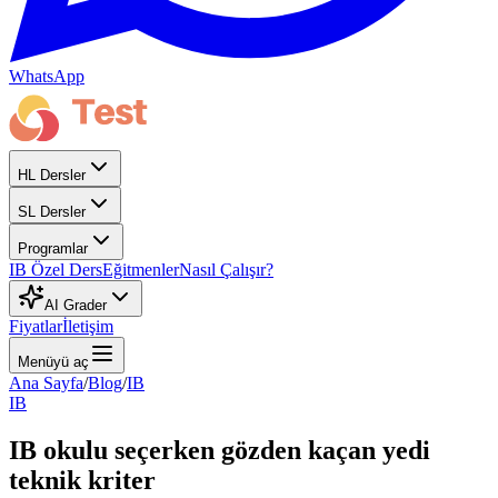
WhatsApp
HL Dersler
SL Dersler
Programlar
IB Özel Ders
Eğitmenler
Nasıl Çalışır?
AI Grader
Fiyatlar
İletişim
Menüyü aç
Ana Sayfa
/
Blog
/
IB
IB
IB okulu seçerken gözden kaçan yedi
teknik kriter