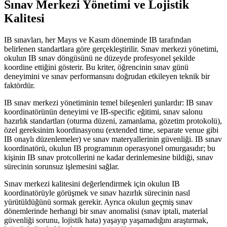
Sınav Merkezi Yönetimi ve Lojistik
Kalitesi
IB sınavları, her Mayıs ve Kasım döneminde IB tarafından
belirlenen standartlara göre gerçekleştirilir. Sınav merkezi yönetimi,
okulun IB sınav döngüsünü ne düzeyde profesyonel şekilde
koordine ettiğini gösterir. Bu kriter, öğrencinin sınav günü
deneyimini ve sınav performansını doğrudan etkileyen teknik bir
faktördür.
IB sınav merkezi yönetiminin temel bileşenleri şunlardır: IB sınav
koordinatörünün deneyimi ve IB-specific eğitimi, sınav salonu
hazırlık standartları (oturma düzeni, zamanlama, gözetim protokolü),
özel gereksinim koordinasyonu (extended time, separate venue gibi
IB onaylı düzenlemeler) ve sınav materyallerinin güvenliği. IB sınav
koordinatörü, okulun IB programının operasyonel omurgasıdır; bu
kişinin IB sınav protcollerini ne kadar derinlemesine bildiği, sınav
sürecinin sorunsuz işlemesini sağlar.
Sınav merkezi kalitesini değerlendirmek için okulun IB
koordinatörüyle görüşmek ve sınav hazırlık sürecinin nasıl
yürütüldüğünü sormak gerekir. Ayrıca okulun geçmiş sınav
dönemlerinde herhangi bir sınav anomalisi (sınav iptali, material
güvenliği sorunu, lojistik hata) yaşayıp yaşamadığını araştırmak,