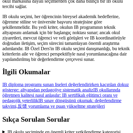
okul markasına dayalı seçimlerden çok daha bilinçli bir IB okulu
tercihi sağlar.
IB okulu seçimi, her öğrencinin bireysel akademik hedeflerine,
öğrenme stiline ve üniversite başvuru stratejisine göre
şekillenmelidir. Bu yedi kriter, okulun IB programının teknik
altyapısını anlamak için bir başlangıç noktası sunar; ancak okul
ziyaretleri, mevcut öğrenci ve veli görüşleri ve IB koordinatörüyle
doğrudan iletişim, seçim sürecini tamamlayan önemli araştırma
adımlarıdır. IB Özel Ders'in IB okulu seçimi danışmanlığı, bu teknik
kriterlerin aile ve öğrenci perspektifiyle nasıl yorumlanacağına dair
yapılandırılmış bir değerlendirme çerçevesi sunar.
İlgili Okumalar
IB diploma programı sunan liseleri değerlendirirken kaçırılan dokuz
gösterge: altyapıdan pedagojiye sistematik analiz
IB okullarında
öğretmen kalitesi nasıl anlaşılır: IB sertifikalı eğitimci oranı ve
pedagojik yeterlilik
IB sınav döngüsünü okumak: değerlendirme
takvimi,反馈 yorumlama ve puan yükseltme stratejileri
Sıkça Sorulan Sorular
IB okulu seçiminde en önemli kriter yetkilendirme kategorisi