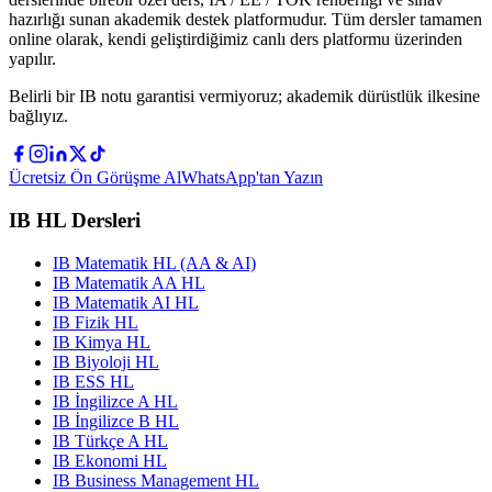
hazırlığı sunan akademik destek platformudur. Tüm dersler tamamen
online olarak, kendi geliştirdiğimiz canlı ders platformu üzerinden
yapılır.
Belirli bir IB notu garantisi vermiyoruz; akademik dürüstlük ilkesine
bağlıyız.
Ücretsiz Ön Görüşme Al
WhatsApp'tan Yazın
IB HL Dersleri
IB Matematik HL (AA & AI)
IB Matematik AA HL
IB Matematik AI HL
IB Fizik HL
IB Kimya HL
IB Biyoloji HL
IB ESS HL
IB İngilizce A HL
IB İngilizce B HL
IB Türkçe A HL
IB Ekonomi HL
IB Business Management HL