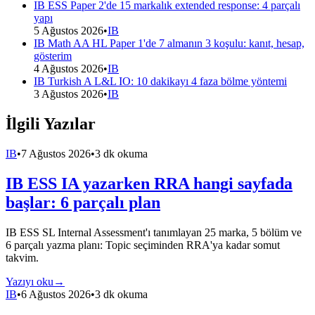
IB ESS Paper 2'de 15 markalık extended response: 4 parçalı
yapı
5 Ağustos 2026
•
IB
IB Math AA HL Paper 1'de 7 almanın 3 koşulu: kanıt, hesap,
gösterim
4 Ağustos 2026
•
IB
IB Turkish A L&L IO: 10 dakikayı 4 faza bölme yöntemi
3 Ağustos 2026
•
IB
İlgili Yazılar
IB
•
7 Ağustos 2026
•
3 dk okuma
IB ESS IA yazarken RRA hangi sayfada
başlar: 6 parçalı plan
IB ESS SL Internal Assessment'ı tanımlayan 25 marka, 5 bölüm ve
6 parçalı yazma planı: Topic seçiminden RRA'ya kadar somut
takvim.
Yazıyı oku
→
IB
•
6 Ağustos 2026
•
3 dk okuma