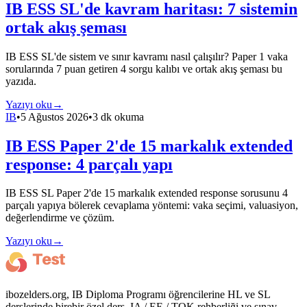
IB ESS SL'de kavram haritası: 7 sistemin
ortak akış şeması
IB ESS SL'de sistem ve sınır kavramı nasıl çalışılır? Paper 1 vaka
sorularında 7 puan getiren 4 sorgu kalıbı ve ortak akış şeması bu
yazıda.
Yazıyı oku
→
IB
•
5 Ağustos 2026
•
3 dk okuma
IB ESS Paper 2'de 15 markalık extended
response: 4 parçalı yapı
IB ESS SL Paper 2'de 15 markalık extended response sorusunu 4
parçalı yapıya bölerek cevaplama yöntemi: vaka seçimi, valuasiyon,
değerlendirme ve çözüm.
Yazıyı oku
→
ibozelders.org, IB Diploma Programı öğrencilerine HL ve SL
derslerinde birebir özel ders, IA / EE / TOK rehberliği ve sınav