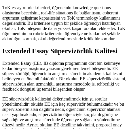
ToK essay rubric kriterleri, öğrencinin knowledge questions
oluşturma becerisini, real-life situations ile bağlantısını, coherent
argument geliştirme kapasitesini ve ToK terminology kullanımını
değerlendirir. Bu kriterlere uygun bir şekilde öğrenciyi hazırlayan
okullar, ToK bileşeninde daha yüksek başarı oranları elde eder. ToK
öğretmeninin bu rubric kriterlerini öğrenciye ne kadar net şekilde
aktardığını sormak, okul değerlendirmesinde kritik bir sorudur.
Extended Essay Süpervizörlük Kalitesi
Extended Essay (EE), IB diploma programının dört bin kelimeye
kadar bireysel araştırma yazısını gerektiren temel bileşenidir. EE
süpervizörlüğü, öğrencinin araştırma sürecinin akademik kalitesini
belirleyen en önemli faktördür. Bir okulun EE süpervizörlük sistemi,
süpervizörün alan uzmanlığı, araştırma metodolojisi rehberliği ve
feedback döngüsü üç temel bileşenden oluşur.
EE süpervizörlük kalitesini değerlendirmek için şu sorular
yöneltilmelidir: okulda EE için kaç süpervizör bulunmaktadır ve bu
süpervizörlerin alan dağılımı nedir, öğrencinin süpervizör ataması
nasıl yapılmaktadır, süpervizörün öğrenciyle kaç planlı görüşme
sağladığı ve araştırma sürecinde öğrenciye sağlanan yönlendirme
düzeyi nedir. Ayrıca okulun EE deadline takvimini, proposal onay