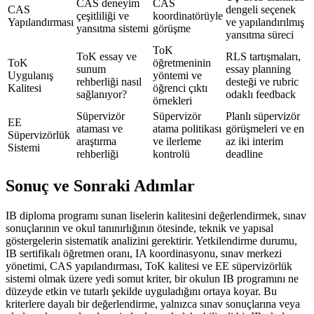
CAS deneyim
CAS
CAS
dengeli seçenek
çeşitliliği ve
koordinatörüyle
Yapılandırması
ve yapılandırılmış
yansıtma sistemi
görüşme
yansıtma süreci
ToK
ToK essay ve
RLS tartışmaları,
ToK
öğretmeninin
sunum
essay planning
Uygulanış
yöntemi ve
rehberliği nasıl
desteği ve rubric
Kalitesi
öğrenci çıktı
sağlanıyor?
odaklı feedback
örnekleri
Süpervizör
Süpervizör
Planlı süpervizör
EE
ataması ve
atama politikası
görüşmeleri ve en
Süpervizörlük
araştırma
ve ilerleme
az iki interim
Sistemi
rehberliği
kontrolü
deadline
Sonuç ve Sonraki Adımlar
IB diploma programı sunan liselerin kalitesini değerlendirmek, sınav
sonuçlarının ve okul tanınırlığının ötesinde, teknik ve yapısal
göstergelerin sistematik analizini gerektirir. Yetkilendirme durumu,
IB sertifikalı öğretmen oranı, IA koordinasyonu, sınav merkezi
yönetimi, CAS yapılandırması, ToK kalitesi ve EE süpervizörlük
sistemi olmak üzere yedi somut kriter, bir okulun IB programını ne
düzeyde etkin ve tutarlı şekilde uyguladığını ortaya koyar. Bu
kriterlere dayalı bir değerlendirme, yalnızca sınav sonuçlarına veya