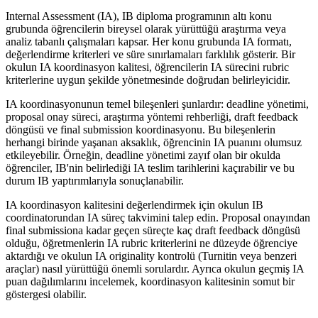
Internal Assessment (IA), IB diploma programının altı konu
grubunda öğrencilerin bireysel olarak yürüttüğü araştırma veya
analiz tabanlı çalışmaları kapsar. Her konu grubunda IA formatı,
değerlendirme kriterleri ve süre sınırlamaları farklılık gösterir. Bir
okulun IA koordinasyon kalitesi, öğrencilerin IA sürecini rubric
kriterlerine uygun şekilde yönetmesinde doğrudan belirleyicidir.
IA koordinasyonunun temel bileşenleri şunlardır: deadline yönetimi,
proposal onay süreci, araştırma yöntemi rehberliği, draft feedback
döngüsü ve final submission koordinasyonu. Bu bileşenlerin
herhangi birinde yaşanan aksaklık, öğrencinin IA puanını olumsuz
etkileyebilir. Örneğin, deadline yönetimi zayıf olan bir okulda
öğrenciler, IB'nin belirlediği IA teslim tarihlerini kaçırabilir ve bu
durum IB yaptırımlarıyla sonuçlanabilir.
IA koordinasyon kalitesini değerlendirmek için okulun IB
coordinatorundan IA süreç takvimini talep edin. Proposal onayından
final submissiona kadar geçen süreçte kaç draft feedback döngüsü
olduğu, öğretmenlerin IA rubric kriterlerini ne düzeyde öğrenciye
aktardığı ve okulun IA originality kontrolü (Turnitin veya benzeri
araçlar) nasıl yürüttüğü önemli sorulardır. Ayrıca okulun geçmiş IA
puan dağılımlarını incelemek, koordinasyon kalitesinin somut bir
göstergesi olabilir.