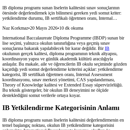
IB diploma programı sunan liselerin kalitesini sınav sonuçlarının
ötesinde değerlendirmek için bilinmesi gereken yedi somut kriter:
yetkilendirme durumu, IB sertifikalı öğretmen oranı, Internal…
Naz Korkmaz
•
20 Mayıs 2026
•
10 dk okuma
International Baccalaureate Diploma Programme (IBDP) sunan bir
lise seçimi, yalnızca okulun tanınırlığına veya geçmiş sınav
sonuçlarına bakarak yapılabilecek bir karar değildir. Bir
IB
okulunun gerçek kalitesi, diploma programının teknik altyapısı,
koordinasyon yapısı ve günlük akademik kültürü aracılığıyla
anlaşılır. Bu makale, aile ve öğrencilerin IB okulu seçiminde gözden
kaçırdığı yedi somut değerlendirme kriterini açıklar: yetkilendirme
kategorisi, IB sertifikalı öğretmen oranı, Internal Assessment
koordinasyonu, sınav merkezi yönetimi, CAS yapılandırması,
Theory of Knowledge kalitesi ve Extended Essay süpervizörlüğü.
Bu teknik göstergeler, bir okulun IB deneyimini ne ölçüde
desteklediğini somut verilerle ortaya koyar.
IB Yetkilendirme Kategorisinin Anlamı
IB diploma programı sunan liselerin kalitesini değerlendirmenin en
temel başlangıç noktası, okulun IB yetkilendirme kategorisini