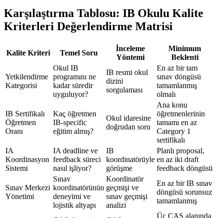
Karşılaştırma Tablosu: IB Okulu Kalite
Kriterleri Değerlendirme Matrisi
İnceleme
Minimum
Kalite Kriteri
Temel Soru
Yöntemi
Beklenti
Okul IB
En az bir tam
IB resmi okul
Yetkilendirme
programını ne
sınav döngüsü
dizini
Kategorisi
kadar süredir
tamamlanmış
sorgulaması
uyguluyor?
olmalı
Ana konu
IB Sertifikalı
Kaç öğretmen
öğretmenlerinin
Okul idaresine
Öğretmen
IB-specific
tamamı en az
doğrudan soru
Oranı
eğitim almış?
Category 1
sertifikalı
IA
IA deadline ve
IB
Planlı proposal,
Koordinasyon
feedback süreci
koordinatörüyle
en az iki draft
Sistemi
nasıl işliyor?
görüşme
feedback döngüsü
Sınav
Koordinatör
En az bir IB sınav
Sınav Merkezi
koordinatörünün
geçmişi ve
döngüsü sorunsuz
Yönetimi
deneyimi ve
sınav geçmişi
tamamlanmış
lojistik altyapı
analizi
Üç CAS alanında