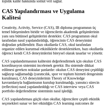
lojistik kalite hakkında somut veri sağlar.
CAS Yapılandırması ve Uygulama
Kalitesi
Creativity, Activity, Service (CAS), IB diploma programının üç
temel bileşeninden biridir ve öğrencilerin akademik gelişimlerinin
yanı sıra bütünsel gelişimlerini destekler. CAS programının okul
tarafından nasıl yapılandırıldığı, öğrencinin CAS deneyimini
doğrudan şekillendirir. Bazı okullarda CAS, okul tarafından
organize edilen kurumsal etkinliklerle desteklenirken, bazı okullarda
öğrenci kendi CAS deneyimlerini bireysel olarak tasarlar ve yönetir.
CAS yapılandırmasının kalitesini değerlendirmek için okulun CAS
koordinasyon sistemini incelemek gerekir. Bu sistemde dikkat
edilmesi gereken noktalar şunlardır: okulun CAS deneyimi çeşitliliği
sağlayıp sağlamadığı (yaratıcılık, spor ve toplum hizmeti dengesinin
kurulması), CAS deneyimlerinin Theory of Knowledge
kavramlarıyla bağlantısının kurulup kurulmadığı, yansıtıcı sürecin
(reflection) nasıl yapılandırıldığı ve CAS interview veya CAS
portfolio değerlendirme sisteminin nasıl işlediği.
CAS yapılandırması güçlü olan okullar, öğrencilere çeşitli etkinlik
seçenekleri sunar ve her etkinliğin CAS learning outcomes ile