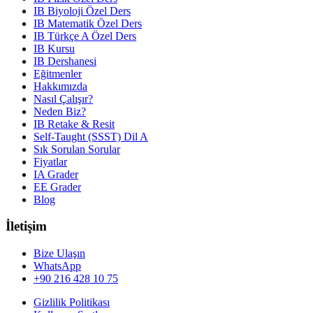
IB Biyoloji Özel Ders
IB Matematik Özel Ders
IB Türkçe A Özel Ders
IB Kursu
IB Dershanesi
Eğitmenler
Hakkımızda
Nasıl Çalışır?
Neden Biz?
IB Retake & Resit
Self-Taught (SSST) Dil A
Sık Sorulan Sorular
Fiyatlar
IA Grader
EE Grader
Blog
İletişim
Bize Ulaşın
WhatsApp
+90 216 428 10 75
Gizlilik Politikası