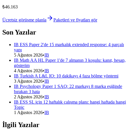
₺46.163
Ücretsiz görüşme planla
Paketleri ve fiyatları gör
Son Yazılar
IB ESS Paper 2'de 15 markalık extended response: 4 parçalı
yapı
5 Ağustos 2026
•
IB
IB Math AA HL Paper 1'de 7 almanın 3 koşulu: kanıt, hesap,
gösterim
4 Ağustos 2026
•
IB
IB Turkish A L&L IO: 10 dakikayı 4 faza bölme yöntemi
3 Ağustos 2026
•
IB
IB Psychology Paper 1 SAQ: 22 markayı 8 marka eşiğinde
bırakan 3 hata
2 Ağustos 2026
•
IB
IB ESS SL için 12 haftalık çalışma planı: hangi haftada hangi
Topic
1 Ağustos 2026
•
IB
İlgili Yazılar