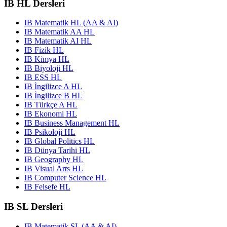
IB HL Dersleri
IB Matematik HL (AA & AI)
IB Matematik AA HL
IB Matematik AI HL
IB Fizik HL
IB Kimya HL
IB Biyoloji HL
IB ESS HL
IB İngilizce A HL
IB İngilizce B HL
IB Türkçe A HL
IB Ekonomi HL
IB Business Management HL
IB Psikoloji HL
IB Global Politics HL
IB Dünya Tarihi HL
IB Geography HL
IB Visual Arts HL
IB Computer Science HL
IB Felsefe HL
IB SL Dersleri
IB Matematik SL (AA & AI)