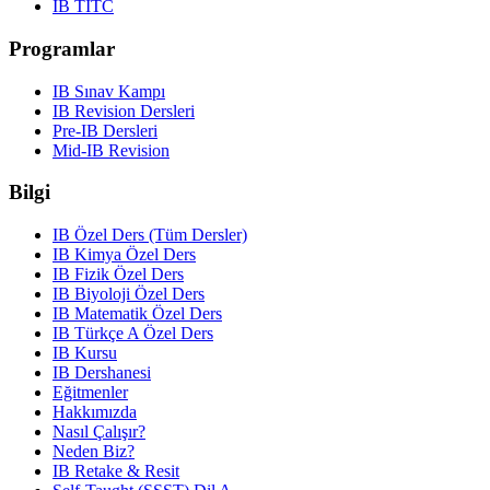
IB TITC
Programlar
IB Sınav Kampı
IB Revision Dersleri
Pre-IB Dersleri
Mid-IB Revision
Bilgi
IB Özel Ders (Tüm Dersler)
IB Kimya Özel Ders
IB Fizik Özel Ders
IB Biyoloji Özel Ders
IB Matematik Özel Ders
IB Türkçe A Özel Ders
IB Kursu
IB Dershanesi
Eğitmenler
Hakkımızda
Nasıl Çalışır?
Neden Biz?
IB Retake & Resit