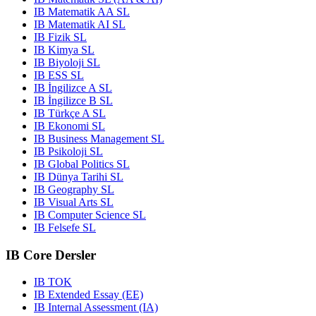
IB Matematik AA SL
IB Matematik AI SL
IB Fizik SL
IB Kimya SL
IB Biyoloji SL
IB ESS SL
IB İngilizce A SL
IB İngilizce B SL
IB Türkçe A SL
IB Ekonomi SL
IB Business Management SL
IB Psikoloji SL
IB Global Politics SL
IB Dünya Tarihi SL
IB Geography SL
IB Visual Arts SL
IB Computer Science SL
IB Felsefe SL
IB Core Dersler
IB TOK
IB Extended Essay (EE)
IB Internal Assessment (IA)