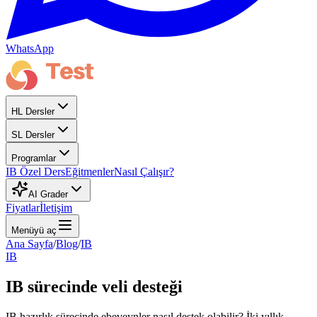
WhatsApp
HL Dersler
SL Dersler
Programlar
IB Özel Ders
Eğitmenler
Nasıl Çalışır?
AI Grader
Fiyatlar
İletişim
Menüyü aç
Ana Sayfa
/
Blog
/
IB
IB
IB sürecinde veli desteği
IB hazırlık sürecinde ebeveynler nasıl destek olabilir? İki yıllık