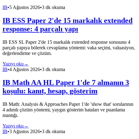
IB
•
5 Ağustos 2026
•
3 dk okuma
IB ESS Paper 2'de 15 markalık extended
response: 4 parçalı yapı
IB ESS SL Paper 2'de 15 markalık extended response sorusunu 4
parçalı yapıya bölerek cevaplama yöntemi: vaka seçimi, valuasiyon,
değerlendirme ve çözüm.
Yazıyı oku
→
IB
•
4 Ağustos 2026
•
3 dk okuma
IB Math AA HL Paper 1'de 7 almanın 3
koşulu: kanıt, hesap, gösterim
IB Math: Analysis & Approaches Paper 1'de 'show that' sorularının
4 adımlı çözüm yöntemi, yaygın gösterim hataları ve puanlama
mantığı.
Yazıyı oku
→
IB
•
3 Ağustos 2026
•
3 dk okuma