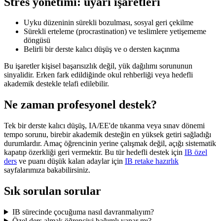
Stres yönetimi: uyarı işaretleri
Uyku düzeninin sürekli bozulması, sosyal geri çekilme
Sürekli erteleme (procrastination) ve teslimlere yetişememe
döngüsü
Belirli bir derste kalıcı düşüş ve o dersten kaçınma
Bu işaretler kişisel başarısızlık değil, yük dağılımı sorununun
sinyalidir. Erken fark edildiğinde okul rehberliği veya hedefli
akademik destekle telafi edilebilir.
Ne zaman profesyonel destek?
Tek bir derste kalıcı düşüş, IA/EE'de tıkanma veya sınav dönemi
tempo sorunu, birebir akademik desteğin en yüksek getiri sağladığı
durumlardır. Amaç öğrencinin yerine çalışmak değil, açığı sistematik
kapatıp özerkliği geri vermektir. Bu tür hedefli destek için
IB özel
ders
ve puanı düşük kalan adaylar için
IB retake hazırlık
sayfalarımıza bakabilirsiniz.
Sık sorulan sorular
IB sürecinde çocuğuma nasıl davranmalıyım?
Özel ders almak öğrenciyi bağımlı yapar mı?