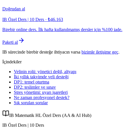
Doğrudan al
IB Özel Ders | 10 Ders
·
₺46.163
Birebir online ders. İlk hafta kullanılmamış dersler için %100 iade.
Paketi al
IB sürecinde birebir desteğe ihtiyacın varsa
bizimle iletişime geç
.
İçindekiler
Velinin rolü: yönetici değil, altyapı
İki yıllık takvimde veli desteği
DP1: temel oturtma
DP2: teslimler ve sınav
Stres yönetimi: uyarı işaretleri
Ne zaman profesyonel destek?
Sık sorulan sorular
IB Matematik HL Özel Ders (AA & AI Hub)
IB Özel Ders | 10 Ders