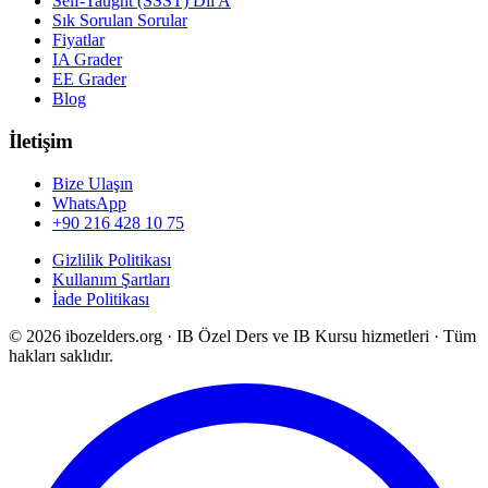
Self-Taught (SSST) Dil A
Sık Sorulan Sorular
Fiyatlar
IA Grader
EE Grader
Blog
İletişim
Bize Ulaşın
WhatsApp
+90 216 428 10 75
Gizlilik Politikası
Kullanım Şartları
İade Politikası
©
2026
ibozelders.org
·
IB Özel Ders ve IB Kursu hizmetleri · Tüm
hakları saklıdır.