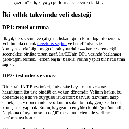
çözdün" dili, kaygıyı performansa çeviren farktır.
İki yıllık takvimde veli desteği
DP1: temel oturtma
İlk yıl, ders seçimi ve çalışma alışkanlığının kurulduğu dönemdir.
Veli burada en çok
ders/kurs seçimi
ve hedef üniversite
konuşmasında bilgi ortağı olarak yararlıdır — karar veren değil,
seçenekleri birlikte tartan taraf. IA/EE'nin DP1 yazında başlaması
gerektiğini bilmek, "erken başla" baskısı yerine yapıcı bir hatırlatma
sağlar.
DP2: teslimler ve sınav
İkinci yıl, IA/EE teslimleri, üniversite başvuruları ve sınav
hazırlığının üst üste bindiği en yoğun dönemdir. Velinin katkısı bu
dönemde lojistik ve duygusal istikrardır: başvuru takvimini takip
etmek, sınav döneminde ev ortamını sakin tutmak, gerçekçi hedef
konuşması yapmak. Sonuç kaygısının en yüksek olduğu dönemdir;
"diploma dünyanın sonu değil" mesajının içtenlikle verilmesi
performansı korur.