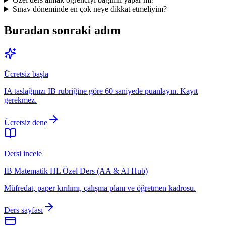
Sınav döneminde en çok neye dikkat etmeliyim?
Buradan sonraki adım
Ücretsiz başla
IA taslağınızı IB rubriğine göre 60 saniyede puanlayın. Kayıt
gerekmez.
Ücretsiz dene
Dersi incele
IB Matematik HL Özel Ders (AA & AI Hub)
Müfredat, paper kırılımı, çalışma planı ve öğretmen kadrosu.
Ders sayfası