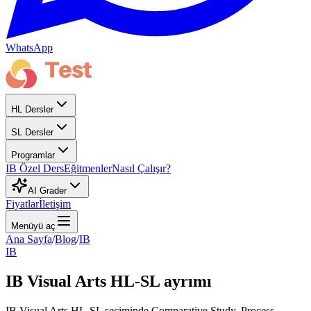
WhatsApp
HL Dersler
SL Dersler
Programlar
IB Özel Ders
Eğitmenler
Nasıl Çalışır?
AI Grader
Fiyatlar
İletişim
Menüyü aç
Ana Sayfa
/
Blog
/
IB
IB
IB Visual Arts HL-SL ayrımı
IB Visual Arts HL-SL seçiminde Comparative Study, Process