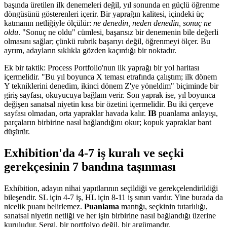
başında üretilen ilk denemeleri değil, yıl sonunda en güçlü öğrenme
döngüsünü gösterenleri içerir. Bir yaprağın kalitesi, içindeki üç
katmanın netliğiyle ölçülür:
ne denedin, neden denedin, sonuç ne
oldu
. "Sonuç ne oldu" cümlesi, başarısız bir denemenin bile değerli
olmasını sağlar; çünkü rubrik başarıyı değil, öğrenmeyi ölçer. Bu
ayrım, adayların sıklıkla gözden kaçırdığı bir noktadır.
Ek bir taktik: Process Portfolio'nun ilk yaprağı bir yol haritası
içermelidir. "Bu yıl boyunca X teması etrafında çalıştım; ilk dönem
Y tekniklerini denedim, ikinci dönem Z'ye yöneldim" biçiminde bir
giriş sayfası, okuyucuya bağlam verir. Son yaprak ise, yıl boyunca
değişen sanatsal niyetin kısa bir özetini içermelidir. Bu iki çerçeve
sayfası olmadan, orta yapraklar havada kalır.
IB
puanlama anlayışı,
parçaların birbirine nasıl bağlandığını okur; kopuk yapraklar bant
düşürür.
Exhibition'da 4-7 iş kuralı ve seçki
gerekçesinin 7 bandına taşınması
Exhibition, adayın nihai yapıtlarının seçildiği ve gerekçelendirildiği
bileşendir. SL için 4-7 iş, HL için 8-11 iş sınırı vardır. Yine burada da
nicelik puanı belirlemez.
Puanlama
mantığı, seçkinin tutarlılığı,
sanatsal niyetin netliği ve her işin birbirine nasıl bağlandığı üzerine
kuruludur. Sergi, bir portfolyo değil, bir argümandır.