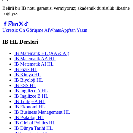
Belirli bir IB notu garantisi vermiyoruz; akademik dürüstlük ilkesine
bağlıyız.
Ücretsiz Ön Görüşme Al
WhatsApp'tan Yazın
IB HL Dersleri
IB Matematik HL (AA & AI)
IB Matematik AA HL
IB Matematik AI HL
IB Fizik HL
IB Kimya HL
IB Biyoloji HL
IB ESS HL
IB İngilizce A HL
IB İngilizce B HL
IB Türkçe A HL
IB Ekonomi HL
IB Business Management HL
IB Psikoloji HL
IB Global Politics HL
IB Dünya Tarihi HL