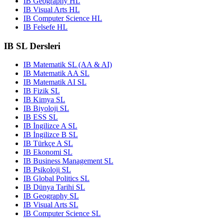
IB Geography HL
IB Visual Arts HL
IB Computer Science HL
IB Felsefe HL
IB SL Dersleri
IB Matematik SL (AA & AI)
IB Matematik AA SL
IB Matematik AI SL
IB Fizik SL
IB Kimya SL
IB Biyoloji SL
IB ESS SL
IB İngilizce A SL
IB İngilizce B SL
IB Türkçe A SL
IB Ekonomi SL
IB Business Management SL
IB Psikoloji SL
IB Global Politics SL
IB Dünya Tarihi SL
IB Geography SL
IB Visual Arts SL
IB Computer Science SL