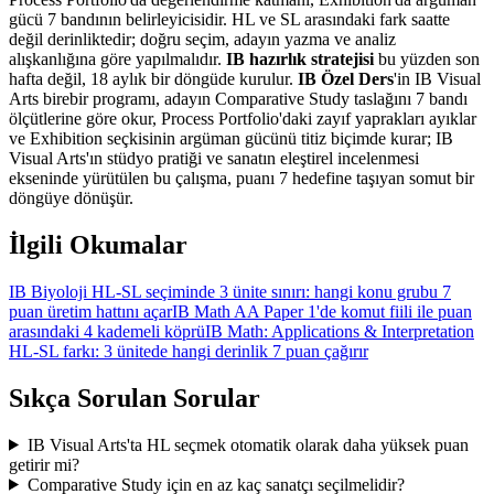
gücü 7 bandının belirleyicisidir. HL ve SL arasındaki fark saatte
değil derinliktedir; doğru seçim, adayın yazma ve analiz
alışkanlığına göre yapılmalıdır.
IB hazırlık stratejisi
bu yüzden son
hafta değil, 18 aylık bir döngüde kurulur.
IB Özel Ders
'in IB Visual
Arts birebir programı, adayın Comparative Study taslağını 7 bandı
ölçütlerine göre okur, Process Portfolio'daki zayıf yaprakları ayıklar
ve Exhibition seçkisinin argüman gücünü titiz biçimde kurar; IB
Visual Arts'ın stüdyo pratiği ve sanatın eleştirel incelenmesi
ekseninde yürütülen bu çalışma, puanı 7 hedefine taşıyan somut bir
döngüye dönüşür.
İlgili Okumalar
IB Biyoloji HL-SL seçiminde 3 ünite sınırı: hangi konu grubu 7
puan üretim hattını açar
IB Math AA Paper 1'de komut fiili ile puan
arasındaki 4 kademeli köprü
IB Math: Applications & Interpretation
HL-SL farkı: 3 ünitede hangi derinlik 7 puan çağırır
Sıkça Sorulan Sorular
IB Visual Arts'ta HL seçmek otomatik olarak daha yüksek puan
getirir mi?
Comparative Study için en az kaç sanatçı seçilmelidir?