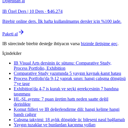
Doğrudan al
IB Özel Ders | 10 Ders
·
₺46.274
Birebir online ders. İlk hafta kullanılmamış dersler için %100 iade.
Paketi al
IB sürecinde birebir desteğe ihtiyacın varsa
bizimle iletişime geç
.
İçindekiler
IB Visual Arts dersinin üç sütunu: Comparative Study,
Process Portfolio, Exhibition
Comparative Study yazımında 5 yaygın kaynak-kanıt hatası
Process Portfolio'da 9-12 yaprak sınırı: hangi çalışma döngüsü
7'ye taşır
Exhibition'da 4-7 iş kuralı ve seçki gerekçesinin 7 bandına
taşınması
HL-SL ayrımı: 7 puan üretim hattı neden saatte değil
derinlikte
Komut fiilleri ve IB değerlendirme dili: hangi kelime hangi
bandı çağırır
Çalışma takvimi: 18 aylık döngüde üç bileşeni nasıl bağlamalı
Yaygın tuzaklar ve bunlardan kaçınma yolları