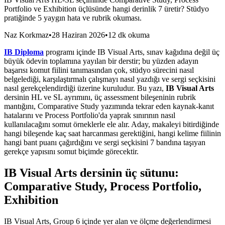
Portfolio ve Exhibition üçlüsünde hangi derinlik 7 üretir? Stüdyo
pratiğinde 5 yaygın hata ve rubrik okuması.
Naz Korkmaz
•
28 Haziran 2026
•
12 dk okuma
IB Diploma
programı içinde IB Visual Arts, sınav kağıdına değil üç
büyük ödevin toplamına yayılan bir derstir; bu yüzden adayın
başarısı komut fiilini tanımasından çok, stüdyo sürecini nasıl
belgelediği, karşılaştırmalı çalışmayı nasıl yazdığı ve sergi seçkisini
nasıl gerekçelendirdiği üzerine kuruludur. Bu yazı,
IB Visual Arts
dersinin HL ve SL ayrımını, üç assessment bileşeninin rubrik
mantığını, Comparative Study yazımında tekrar eden kaynak-kanıt
hatalarını ve Process Portfolio'da yaprak sınırının nasıl
kullanılacağını somut örneklerle ele alır. Aday, makaleyi bitirdiğinde
hangi bileşende kaç saat harcanması gerektiğini, hangi kelime fiilinin
hangi bant puanı çağırdığını ve sergi seçkisini 7 bandına taşıyan
gerekçe yapısını somut biçimde görecektir.
IB Visual Arts dersinin üç sütunu:
Comparative Study, Process Portfolio,
Exhibition
IB Visual Arts, Group 6 içinde yer alan ve ölçme değerlendirmesi