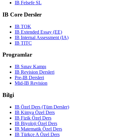
IB Felsefe SL
IB Core Dersler
IB TOK
IB Extended Essay (EE)
IB Internal Assessment (IA)
IB TITC
Programlar
IB Sınav Kampı
IB Revision Dersleri
Pre-IB Dersleri
Mid-IB Revision
Bilgi
IB Özel Ders (Tüm Dersler)
IB Kimya Özel Ders
IB Fizik Özel Ders
IB Biyoloji Özel Ders
IB Matematik Özel Ders
IB Türkçe A Özel Ders