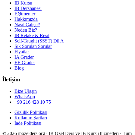
IB Kursu
IB Dershanesi
Eğitmenler
Hakkımızda
Nasıl Çalışır?
Neden Biz?
IB Retake & Resit
Self-Taught (SSST) Dil A
Sık Sorulan Sorular
Fiyatlar
IA Grader
EE Grader
Blog
İletişim
Bize Ulaşın
WhatsApp
+90 216 428 10 75
Gizlilik Politikası
Kullanım Şartları
İade Politikası
©
2026
ibozelders.org
·
IB Özel Ders ve IB Kursu hizmetleri · Tüm