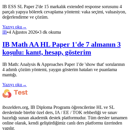
IB ESS SL Paper 2'de 15 markalık extended response sorusunu 4
parçalı yapıya bölerek cevaplama yöntemi: vaka seçimi, valuasiyon,
değerlendirme ve çözüm.
Yazıyı oku
→
IB
•
4 Ağustos 2026
•
3 dk okuma
IB Math AA HL Paper 1'de 7 almanın 3
koşulu: kanıt, hesap, gösterim
IB Math: Analysis & Approaches Paper 1'de 'show that' sorularının
4 adımlı çözüm yöntemi, yaygın gösterim hataları ve puanlama
mantığı.
Yazıyı oku
→
ibozelders.org, IB Diploma Programı öğrencilerine HL ve SL
derslerinde birebir özel ders, IA / EE / TOK rehberliği ve sınav
hazırlığı sunan akademik destek platformudur. Tüm dersler tamamen
online olarak, kendi geliştirdiğimiz canlı ders platformu üzerinden
yapılır.