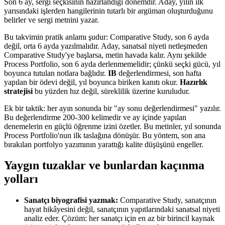
Son 6 ay, sergi seçkisinin hazırlandığı dönemdir. Aday, yılın ilk
yarısındaki işlerden hangilerinin tutarlı bir argüman oluşturduğunu
belirler ve sergi metnini yazar.
Bu takvimin pratik anlamı şudur: Comparative Study, son 6 ayda
değil, orta 6 ayda yazılmalıdır. Aday, sanatsal niyeti netleşmeden
Comparative Study'ye başlarsa, metin havada kalır. Aynı şekilde
Process Portfolio, son 6 ayda derlenmemelidir; çünkü seçki gücü, yıl
boyunca tutulan notlara bağlıdır.
IB
değerlendirmesi, son hafta
yapılan bir ödevi değil, yıl boyunca biriken kanıtı okur.
Hazırlık
stratejisi
bu yüzden hız değil, süreklilik üzerine kuruludur.
Ek bir taktik: her ayın sonunda bir "ay sonu değerlendirmesi" yazılır.
Bu değerlendirme 200-300 kelimedir ve ay içinde yapılan
denemelerin en güçlü öğrenme izini özetler. Bu metinler, yıl sonunda
Process Portfolio'nun ilk taslağına dönüşür. Bu yöntem, son ana
bırakılan portfolyo yazımının yarattığı kalite düşüşünü engeller.
Yaygın tuzaklar ve bunlardan kaçınma
yolları
Sanatçı biyografisi yazmak:
Comparative Study, sanatçının
hayat hikâyesini değil, sanatçının yapıtlarındaki sanatsal niyeti
analiz eder. Çözüm: her sanatçı için en az bir birincil kaynak