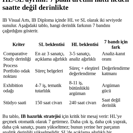
saatte değil derinlikte
IB Visual Arts, IB Diploma içinde HL ve SL olarak iki seviyede
sunulur. Aşağıdaki tablo, hangi derinlik farkının 7 bandını
çağırdığını gösterir.
7 bandı için
Kriter
SL beklentisi
HL beklentisi
fark
Comparative
En az 3 sanatçı,
3-5 sanatçı,
Analiz-kanıt
Study derinliği
açıklama ağırlıklı
analiz ağırlıklı
oranı
Process
Süreç + eleştirel
Değerlendirme
Portfolio odak
Süreç belgeleri
değerlendirme
katmanı
noktası
8-11 iş,
Exhibition
4-7 iş, tematik
Argüman
bütünlüklü
odağı
tutarlılık
gücü
argüman
Saat değil
Stüdyo saati
150 saat civarı
240 saat civarı
derinlik
Bu tablo,
IB hazırlık stratejisi
için kritik bir mesaj verir: HL'ye
geçmek otomatik olarak 7 getirmez. Daha çok iş, daha çok yaprak,
daha çok sanatçı, puanı yükseltmez; bunun yerine her parçanın
analitik derinliği yükselmelidir. SL'de açıklama ağırlıklı bir