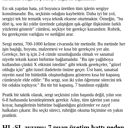
En sık yapılan hata, yıl boyunca üretilen tüm işlerin sergiye
konulmasıdır. Bu, seçkinin odağını kaybettirir. Daha iyi bir yol,
sergiyi tek bir tematik veya teknik eksene oturtmaktır. Örneğin, "bu
dört iş, son iki yıldır üzerinde çalıştığım ışık-gölge ilişkisinin farklı
yüzlerini gösterir" cümlesi, seçkiye bir gerekçe kazandırır. Rubrik,
bu gerekçenin varlığını ve netliğini arar.
Sergi metni, 700-1000 kelime civarında bir metindir. Bu metinde her
işin başlığı, boyutu, malzemesi ve kısa bir gerekçesi yer alır.
Gerekçe, her iş için 2-4 cümle uzunluğunda olmalı ve sanatsal
niyetle teknik kararı birbirine bağlamalıdır. "Bu işte yağlıboya
kullandım çünkü X etkisini istedim" gibi teknik gerekçeler, "güzel
olduğu için" gibi öznel ifadelerin önüne geçer. Üst bant, sanatsal
niyetin nasıl bir bütünlük oluşturduğunu gösteren kısa bir kapanış
cümlesiyle elde edilir: "Bu sergi, son iki yılın öğrenme sürecini tek
bir odakta topluyor." Bu tür bir kapanış, 7 bandının eşiğidir.
Pratik bir taktik olarak, sergi seçkisini yılın başında değil, yılın son
6-8 haftasında kesinleştirmek gerekir. Aday, tüm işlerini yan yana
koyar, hangilerinin birbirine bağlandığını gözlemler ve zayıf
halkaları çıkarır. Bu seçki süreci, rubriğin okuma biçimine en yakın
pratiktir.
HL-SL ayrımı: 7 puan üretim hattı neden