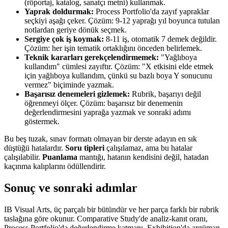
(röportaj, katalog, sanatçı metni) kullanmak.
Yaprak doldurmak:
Process Portfolio'da zayıf yapraklar
seçkiyi aşağı çeker. Çözüm: 9-12 yaprağı yıl boyunca tutulan
notlardan geriye dönük seçmek.
Sergiye çok iş koymak:
8-11 iş, otomatik 7 demek değildir.
Çözüm: her işin tematik ortaklığını önceden belirlemek.
Teknik kararları gerekçelendirmemek:
"Yağlıboya
kullandım" cümlesi zayıftır. Çözüm: "X etkisini elde etmek
için yağlıboya kullandım, çünkü su bazlı boya Y sonucunu
vermez" biçiminde yazmak.
Başarısız denemeleri gizlemek:
Rubrik, başarıyı değil
öğrenmeyi ölçer. Çözüm: başarısız bir denemenin
değerlendirmesini yaprağa yazmak ve sonraki adımı
göstermek.
Bu beş tuzak, sınav formatı olmayan bir derste adayın en sık
düştüğü hatalardır.
Soru tipleri
çalışılamaz, ama bu hatalar
çalışılabilir.
Puanlama
mantığı, hatanın kendisini değil, hatadan
kaçınma kalıplarını ödüllendirir.
Sonuç ve sonraki adımlar
IB Visual Arts, üç parçalı bir bütündür ve her parça farklı bir rubrik
taslağına göre okunur. Comparative Study'de analiz-kanıt oranı,
Process Portfolio'da değerlendirme katmanı, Exhibition'da argüman