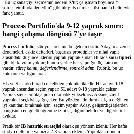
"Bu üç sanatçıyı seçmemin nedeni X'tir; çalışmam boyunca Y
sorusu etrafında ilerledim" gibi bir giriş cümlesi, üst bantta belirleyici
fark yaratır.
Process Portfolio'da 9-12 yaprak sınırı:
hangi çalışma döngüsü 7'ye taşır
Process Portfolio, stüdyo sürecinin belgelenmesidir. Aday, malzeme
denemeleri, eskiz defterleri, başarısız prototipler ve nihai yapıt
arasındaki düşünce izlerini yaprak yaprak sunar. Burada
soru tipleri
gibi bir kavram yoktur; bunun yerine her yaprağın üç katmanı
vardır:
süreç kanıtı, değerlendirme, sonraki adım
. Rubrik, bu üç
katmanın varlığını arar.
HL ve SL farkı burada nicelikten çok niteliktedir. HL adayı 9-18
yaprak arasından seçim yapar; SL adayı 9-18 yaprakla çalışır.
Yaprak sayısı arttıkça puan otomatik yükselmez. Aksine, zayıf
yapraklar seçkiyi aşağı çeker. Bu yüzden "doldurmak için değil, en
iyi kanıtları bırakmak için" seçim yapılır. Aday, geliştirdiği işlerden
hangisinin en güçlü öğrenme izini taşıdığını belirler ve diğerlerini
ayıklar.
Pratik bir
IB hazırlık stratejisi
olarak şu yöntem izlenir. Her hafta
stüdyo defterine yalnızca 2-3 yaprak eklenir. Yapraklar, dönem