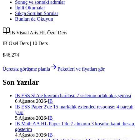
Sonuç ve sonraki adımlar
İlgili Okumalar
Sıkça Sorulan Sorular
Bunları da Okuyun
IB Visual Arts HL Özel Ders
IB Özel Ders | 10 Ders
₺46.274
Ücretsiz görüşme planla
Paketleri ve fiyatları gör
Son Yazılar
IB ESS SL'de kavram haritası: 7 sistemin ortak akış şeması
6 Ağustos 2026
•
IB
IB ESS Paper 2'de 15 markalık extended response: 4 parçalı
yapı
5 Ağustos 2026
•
IB
IB Math AA HL Paper 1'de 7 almanın 3 koşulu: kanıt, hesap,
gösterim
4 Ağustos 2026
•
IB