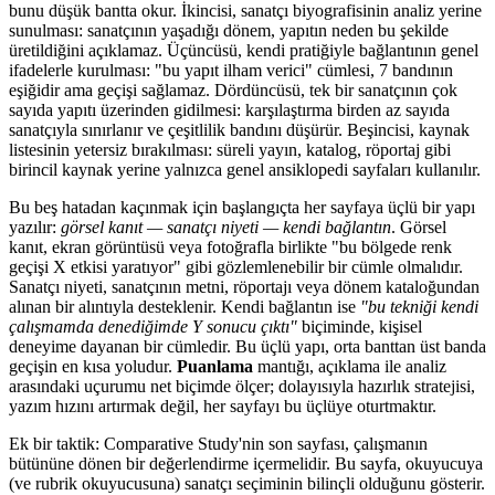
bunu düşük bantta okur. İkincisi, sanatçı biyografisinin analiz yerine
sunulması: sanatçının yaşadığı dönem, yapıtın neden bu şekilde
üretildiğini açıklamaz. Üçüncüsü, kendi pratiğiyle bağlantının genel
ifadelerle kurulması: "bu yapıt ilham verici" cümlesi, 7 bandının
eşiğidir ama geçişi sağlamaz. Dördüncüsü, tek bir sanatçının çok
sayıda yapıtı üzerinden gidilmesi: karşılaştırma birden az sayıda
sanatçıyla sınırlanır ve çeşitlilik bandını düşürür. Beşincisi, kaynak
listesinin yetersiz bırakılması: süreli yayın, katalog, röportaj gibi
birincil kaynak yerine yalnızca genel ansiklopedi sayfaları kullanılır.
Bu beş hatadan kaçınmak için başlangıçta her sayfaya üçlü bir yapı
yazılır:
görsel kanıt — sanatçı niyeti — kendi bağlantın
. Görsel
kanıt, ekran görüntüsü veya fotoğrafla birlikte "bu bölgede renk
geçişi X etkisi yaratıyor" gibi gözlemlenebilir bir cümle olmalıdır.
Sanatçı niyeti, sanatçının metni, röportajı veya dönem kataloğundan
alınan bir alıntıyla desteklenir. Kendi bağlantın ise
"bu tekniği kendi
çalışmamda denediğimde Y sonucu çıktı"
biçiminde, kişisel
deneyime dayanan bir cümledir. Bu üçlü yapı, orta banttan üst banda
geçişin en kısa yoludur.
Puanlama
mantığı, açıklama ile analiz
arasındaki uçurumu net biçimde ölçer; dolayısıyla hazırlık stratejisi,
yazım hızını artırmak değil, her sayfayı bu üçlüye oturtmaktır.
Ek bir taktik: Comparative Study'nin son sayfası, çalışmanın
bütününe dönen bir değerlendirme içermelidir. Bu sayfa, okuyucuya
(ve rubrik okuyucusuna) sanatçı seçiminin bilinçli olduğunu gösterir.