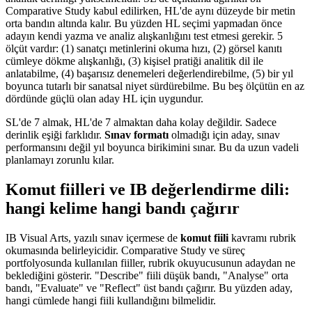
Comparative Study kabul edilirken, HL'de aynı düzeyde bir metin
orta bandın altında kalır. Bu yüzden HL seçimi yapmadan önce
adayın kendi yazma ve analiz alışkanlığını test etmesi gerekir. 5
ölçüt vardır: (1) sanatçı metinlerini okuma hızı, (2) görsel kanıtı
cümleye dökme alışkanlığı, (3) kişisel pratiği analitik dil ile
anlatabilme, (4) başarısız denemeleri değerlendirebilme, (5) bir yıl
boyunca tutarlı bir sanatsal niyet sürdürebilme. Bu beş ölçütün en az
dördünde güçlü olan aday HL için uygundur.
SL'de 7 almak, HL'de 7 almaktan daha kolay değildir. Sadece
derinlik eşiği farklıdır.
Sınav formatı
olmadığı için aday, sınav
performansını değil yıl boyunca birikimini sınar. Bu da uzun vadeli
planlamayı zorunlu kılar.
Komut fiilleri ve IB değerlendirme dili:
hangi kelime hangi bandı çağırır
IB Visual Arts, yazılı sınav içermese de
komut fiili
kavramı rubrik
okumasında belirleyicidir. Comparative Study ve süreç
portfolyosunda kullanılan fiiller, rubrik okuyucusunun adaydan ne
beklediğini gösterir. "Describe" fiili düşük bandı, "Analyse" orta
bandı, "Evaluate" ve "Reflect" üst bandı çağırır. Bu yüzden aday,
hangi cümlede hangi fiili kullandığını bilmelidir.