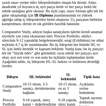
yazılı sınav yerine ödev bileşenlerinden oluşan bir derstir. Aday,
akademik yıl boyunca üç ayrı parça üretir ve her parça farklı bir
rubrik taslağına göre okunur. Bu üçlü yapı, sınav formatı gibi tek bir
güne sıkışmadığı için
IB Diploma
puanlamasında en yüksek
ağırlığa sahip iç bileşenlerden birini oluşturur. Üç parçanın birbirine
karıştırılması, dersin en sık görülen hazırlık hatasıdır.
Comparative Study, adayın başka sanatçıların işlerini kendi sanatsal
niyetiyle yan yana okumasını ister. Process Portfolio, stüdyo
sürecinin 9-12 yapraklık belgelenmesidir; sergi (Exhibition) ise nihai
seçkinin 4-7 iş ile sunulmasıdır. Bu üç bileşenin her birinde HL ve
SL için farklı derinlik ve kapsam beklenir. Yanlış kanı, bu üç parçayı
tek bir "büyük ödev" gibi görmektir; oysa rubrik her parçayı ayrı
okur, ayrı not verir ve son notu bu üçlünün toplamından üretir.
Aşağıdaki tablo, üç bileşenin HL-SL farkını ve beklenen derinliği
özetler.
SL
Bileşen
HL beklentisi
Tipik hata
beklentisi
10-15 ekran, 3-5
10-15 ekran,
Açıklama
Comparative
sanatçı, derinlemesine
en az 3
yerine
Study
bağlantı
sanatçı
betimleme
Yaprak sayısını
Process
9-18 yaprak, süreç
9-18 yaprak,
doldurma
Portfolio
kanıtı + değerlendirme
süreç kanıtı