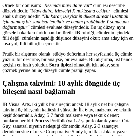
Örnek bir dönüşüm:
"Resimde mavi daire var"
cümlesi describe
düzeyindedir.
"Mavi daire, izleyiciyi X noktasına çekiyor"
cümlesi
analiz düzeyindedir.
"Bu karar, izleyicinin dikkat süresini uzatmak
için alınmış bir sanatsal tercihtir ve benim pratiğimde Y sonucunu
doğurmuştur"
cümlesi evaluate düzeyindedir. Bu üç düzey, aynı
görsele bakarken farklı bantları üretir.
IB
rubriği, cümlenin içindeki
fiili değil, cümlenin taşıdığı düşünce düzeyini okur; ama aday için en
kısa yol, fiili bilinçli seçmektir.
Pratik bir alıştırma olarak, stüdyo defterinin her sayfasında üç cümle
yazılır: bir describe, bir analyse, bir evaluate. Bu alıştırma, üst banda
geçişin en hızlı yoludur.
Soru tipleri
olmadığı için aday, soru
çözmek yerine bu üç düzeyli cümle pratiği yapar.
Çalışma takvimi: 18 aylık döngüde üç
bileşeni nasıl bağlamalı
IB Visual Arts, iki yıllık bir süreçtir; ancak 18 aylık net bir çalışma
takvimi üç bileşenin kalitesini yükseltir. İlk 6 ay, malzeme ve teknik
keşif dönemidir. Aday, 5-7 farklı malzeme veya teknik dener;
bunların her biri Process Portfolio'ya 1-2 yaprak olarak yansır. Orta
6 ay, sanatsal niyetin netleştiği dönemdir. Aday, 2-3 sanatçıyı
derinlemesine okur ve Comparative Study için ilk taslakları yazar.