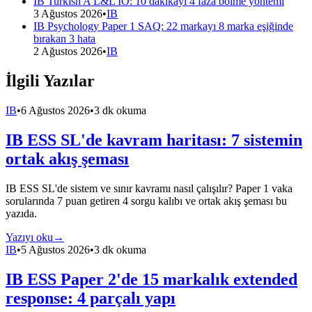
IB Turkish A L&L IO: 10 dakikayı 4 faza bölme yöntemi
3 Ağustos 2026
•
IB
IB Psychology Paper 1 SAQ: 22 markayı 8 marka eşiğinde
bırakan 3 hata
2 Ağustos 2026
•
IB
İlgili Yazılar
IB
•
6 Ağustos 2026
•
3 dk okuma
IB ESS SL'de kavram haritası: 7 sistemin
ortak akış şeması
IB ESS SL'de sistem ve sınır kavramı nasıl çalışılır? Paper 1 vaka
sorularında 7 puan getiren 4 sorgu kalıbı ve ortak akış şeması bu
yazıda.
Yazıyı oku
→
IB
•
5 Ağustos 2026
•
3 dk okuma
IB ESS Paper 2'de 15 markalık extended
response: 4 parçalı yapı