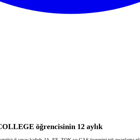
COLLEGE öğrencisinin 12 aylık
ejisi: 6 sınav kağıdı, IA, EE, TOK ve CAS üçgenini tek puanlama pl