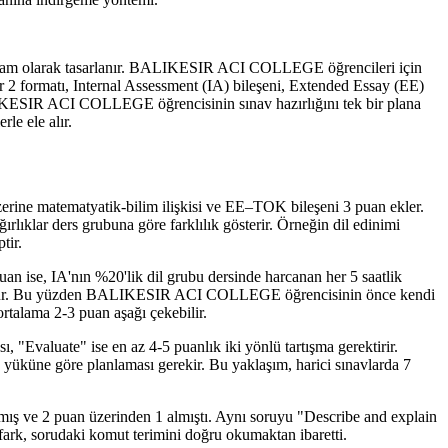
program olarak tasarlanır. BALIKESIR ACI COLLEGE öğrencileri için
r 2 formatı, Internal Assessment (IA) bileşeni, Extended Essay (EE)
LIKESIR ACI COLLEGE öğrencisinin sınav hazırlığını tek bir plana
le ele alır.
 üzerine matematyatik-bilim ilişkisi ve EE–TOK bileşeni 3 puan ekler.
ırlıklar ders grubuna göre farklılık gösterir. Örneğin dil edinimi
tir.
an ise, IA'nın %20'lik dil grubu dersinde harcanan her 5 saatlik
an oluşur. Bu yüzden BALIKESIR ACI COLLEGE öğrencisinin önce kendi
 ortalama 2-3 puan aşağı çekebilir.
 "Evaluate" ise en az 4-5 puanlık iki yönlü tartışma gerektirir.
üne göre planlaması gerekir. Bu yaklaşım, harici sınavlarda 7
amış ve 2 puan üzerinden 1 almıştı. Aynı soruyu "Describe and explain
 fark, sorudaki komut terimini doğru okumaktan ibaretti.