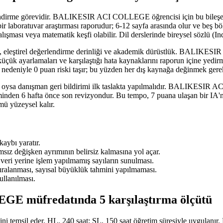
lendirme görevidir. BALIKESIR ACI COLLEGE öğrencisi için bu bileşen,
ir laboratuvar araştırması raporudur; 6-12 sayfa arasında olur ve beş b
alışması veya matematik keşfi olabilir. Dil derslerinde bireysel sözlü (In
nliği, eleştirel değerlendirme derinliği ve akademik dürüstlük. BALI
küçük ayarlamaları ve karşılaştığı hata kaynaklarını raporun içine yedirm
sı nedeniyle 0 puan riski taşır; bu yüzden her dış kaynağa değinmek gerek
kır; oysa danışman geri bildirimi ilk taslakta yapılmalıdır. BALIKESI
öneminden 6 hafta önce son revizyondur. Bu tempo, 7 puana ulaşan bir I
ü yüzeysel kalır.
aybı yaratır.
msız değişken ayrımının belirsiz kalmasına yol açar.
veri yerine işlem yapılmamış sayıların sunulması.
ıralanması, sayısal büyüklük tahmini yapılmaması.
ullanılması.
E müfredatında 5 karşılaştırma ölçütü
üresini temsil eder. HL, 240 saat; SL, 150 saat öğretim süresiyle uyg