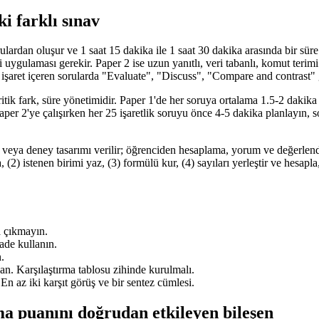
ki farklı sınav
rulardan oluşur ve 1 saat 15 dakika ile 1 saat 30 dakika arasında bir sü
ulaması gerekir. Paper 2 ise uzun yanıtlı, veri tabanlı, komut terimi 
0 işaret içeren sorularda "Evaluate", "Discuss", "Compare and contrast" 
fark, süre yönetimidir. Paper 1'de her soruya ortalama 1.5-2 dakika ayr
aper 2'ye çalışırken her 25 işaretlik soruyu önce 4-5 dakika planlayın,
k, tablo veya deney tasarımı verilir; öğrenciden hesaplama, yorum ve d
a, (2) istenen birimi yaz, (3) formülü kur, (4) sayıları yerleştir ve hesa
a çıkmayın.
ade kullanın.
.
puan. Karşılaştırma tablosu zihinde kurulmalı.
En az iki karşıt görüş ve bir sentez cümlesi.
ma puanını doğrudan etkileyen bileşen