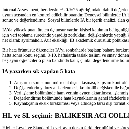
Internal Assessment, her dersin %20-%25 ağırlığındaki dahili değer
uyum açısından en kontrol edilebilir puandır. Deneysel bilimlerde IA b
sonuç ve değerlendirme. Sosyal bilimlerde IA bir içerik analizi, alan ç
IA'da yüksek puan üreten üç unsur vardır: kişisel katılımın belirgi
için veri toplama sürecinde yaşadığı zorlukları, değişkenlerde yaptığı 
net olarak ayrılmalıdır. Atıf eksikliği, IB akademik dürüstlük politika
Bir hata örüntüsü: öğrenciler IA'yı sonbaharda başlatıp bahara bıra
hafta sonra konu seçimi, 8-10. haftalarda taslak teslimi ve sınav d
başlayan öğrenciler 6 puan bandında kalır; çünkü değerlendirme bölüm
IA yazarken sık yapılan 5 hata
Araştırma sorusunun müfredat dışına taşması, kapsam kontrolü k
Değişkenlerin yalnızca listelenmesi, kontrollü değişken ile bağı
Veri işleme bölümünde ham verinin aynen aktarılması, işlenmiş 
Değerlendirme bölümünde hata kaynaklarının genel ifadelerle s
Kaynakçanın eksik bırakılması veya Chicago tarzı dışı format k
HL ve SL seçimi: BALIKESIR ACI COLLEG
Higher Level ve Standard Level, aynı dersin farklı derinliğini ve s