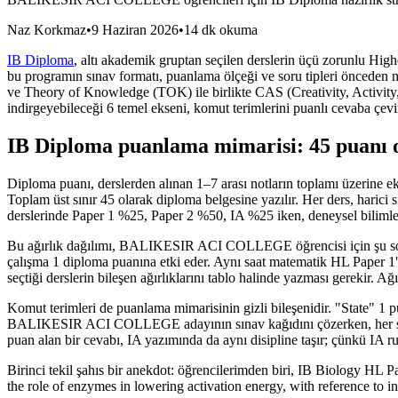
Naz Korkmaz
•
9 Haziran 2026
•
14 dk okuma
IB Diploma
, altı akademik gruptan seçilen derslerin üçü zorunlu H
bu programın sınav formatı, puanlama ölçeği ve soru tipleri önceden n
ve Theory of Knowledge (TOK) ile birlikte CAS (Creativity, Activit
indirgeyebileceği 6 temel ekseni, komut terimlerini puanlı cevaba çevir
IB Diploma puanlama mimarisi: 45 puanı o
Diploma puanı, derslerden alınan 1–7 arası notların toplamı üzerine ek 
Toplam üst sınır 45 olarak diploma belgesine yazılır. Her ders, harici 
derslerinde Paper 1 %25, Paper 2 %50, IA %25 iken, deneysel bilimler
Bu ağırlık dağılımı, BALIKESIR ACI COLLEGE öğrencisi için şu soruyu n
çalışma 1 diploma puanına etki eder. Aynı saat matematik HL Paper 
seçtiği derslerin bileşen ağırlıklarını tablo halinde yazması gerekir. A
Komut terimleri de puanlama mimarisinin gizli bileşenidir. "State" 1 p
BALIKESIR ACI COLLEGE adayının sınav kağıdını çözerken, her sorun
puan alan bir cevabı, IA yazımında da aynı disipline taşır; çünkü IA ru
Birinci tekil şahıs bir anekdot: öğrencilerimden biri, IB Biology HL 
the role of enzymes in lowering activation energy, with reference to 