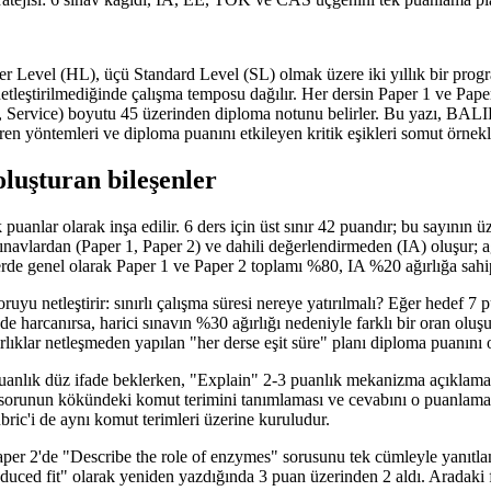
igher Level (HL), üçü Standard Level (SL) olmak üzere iki yıllık bir 
etleştirilmediğinde çalışma temposu dağılır. Her dersin Paper 1 ve Pape
y, Service) boyutu 45 üzerinden diploma notunu belirler. Bu yazı, BA
en yöntemleri ve diploma puanını etkileyen kritik eşikleri somut örnekler
luşturan bileşenler
puanlar olarak inşa edilir. 6 ders için üst sınır 42 puandır; bu sayının
sınavlardan (Paper 1, Paper 2) ve dahili değerlendirmeden (IA) oluşur; ağ
de genel olarak Paper 1 ve Paper 2 toplamı %80, IA %20 ağırlığa sahip
etleştirir: sınırlı çalışma süresi nereye yatırılmalı? Eğer hedef 7 pu
1'de harcanırsa, harici sınavın %30 ağırlığı nedeniyle farklı bir or
ğırlıklar netleşmeden yapılan "her derse eşit süre" planı diploma puanını
uanlık düz ifade beklerken, "Explain" 2-3 puanlık mekanizma açıklaması,
un kökündeki komut terimini tanımlaması ve cevabını o puanlama yük
bric'i de aynı komut terimleri üzerine kuruludur.
Paper 2'de "Describe the role of enzymes" sorusunu tek cümleyle yanıtl
induced fit" olarak yeniden yazdığında 3 puan üzerinden 2 aldı. Aradaki