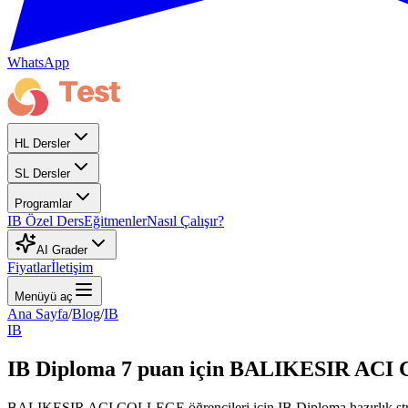
WhatsApp
HL Dersler
SL Dersler
Programlar
IB Özel Ders
Eğitmenler
Nasıl Çalışır?
AI Grader
Fiyatlar
İletişim
Menüyü aç
Ana Sayfa
/
Blog
/
IB
IB
IB Diploma 7 puan için BALIKESIR ACI 
BALIKESIR ACI COLLEGE öğrencileri için IB Diploma hazırlık strat