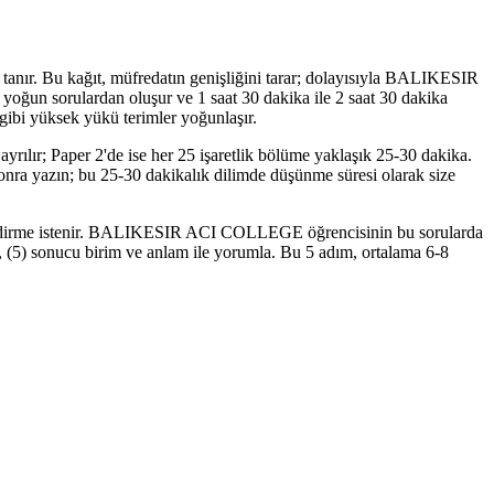
re tanır. Bu kağıt, müfredatın genişliğini tarar; dolayısıyla BALIKESIR
yoğun sorulardan oluşur ve 1 saat 30 dakika ile 2 saat 30 dakika
gibi yüksek yükü terimler yoğunlaşır.
ılır; Paper 2'de ise her 25 işaretlik bölüme yaklaşık 25-30 dakika.
 sonra yazın; bu 25-30 dakikalık dilimde düşünme süresi olarak size
eğerlendirme istenir. BALIKESIR ACI COLLEGE öğrencisinin bu sorularda
pla, (5) sonucu birim ve anlam ile yorumla. Bu 5 adım, ortalama 6-8