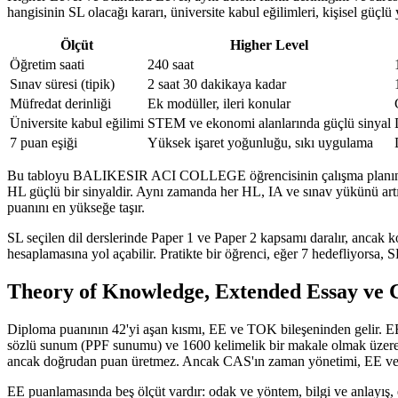
hangisinin SL olacağı kararı, üniversite kabul eğilimleri, kişisel güçlü
Ölçüt
Higher Level
Öğretim saati
240 saat
Sınav süresi (tipik)
2 saat 30 dakikaya kadar
Müfredat derinliği
Ek modüller, ileri konular
Üniversite kabul eğilimi
STEM ve ekonomi alanlarında güçlü sinyal
7 puan eşiği
Yüksek işaret yoğunluğu, sıkı uygulama
Bu tabloyu BALIKESIR ACI COLLEGE öğrencisinin çalışma planına uygu
HL güçlü bir sinyaldir. Aynı zamanda her HL, IA ve sınav yükünü art
puanını en yükseğe taşır.
SL seçilen dil derslerinde Paper 1 ve Paper 2 kapsamı daralır, anca
hesaplamasına yol açabilir. Pratikte bir öğrenci, eğer 7 hedefliyorsa, S
Theory of Knowledge, Extended Essay ve 
Diploma puanının 42'yi aşan kısmı, EE ve TOK bileşeninden gelir. EE,
sözlü sunum (PPF sunumu) ve 1600 kelimelik bir makale olmak üzere iki
ancak doğrudan puan üretmez. Ancak CAS'ın zaman yönetimi, EE ve T
EE puanlamasında beş ölçüt vardır: odak ve yöntem, bilgi ve anlayı