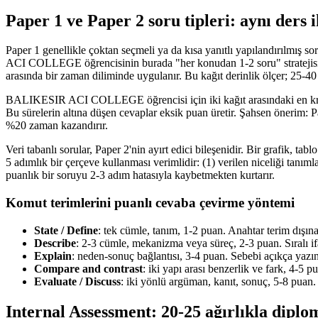
Paper 1 ve Paper 2 soru tipleri: aynı ders i
Paper 1 genellikle çoktan seçmeli ya da kısa yanıtlı yapılandırılmış so
ACI COLLEGE öğrencisinin burada "her konudan 1-2 soru" stratejisi uyg
arasında bir zaman diliminde uygulanır. Bu kağıt derinlik ölçer; 25-4
BALIKESIR ACI COLLEGE öğrencisi için iki kağıt arasındaki en kritik 
Bu sürelerin altına düşen cevaplar eksik puan üretir. Şahsen önerim: P
%20 zaman kazandırır.
Veri tabanlı sorular, Paper 2'nin ayırt edici bileşenidir. Bir grafi
5 adımlık bir çerçeve kullanması verimlidir: (1) verilen niceliği tanıml
puanlık bir soruyu 2-3 adım hatasıyla kaybetmekten kurtarır.
Komut terimlerini puanlı cevaba çevirme yöntemi
State / Define
: tek cümle, tanım, 1-2 puan. Anahtar terim dışın
Describe
: 2-3 cümle, mekanizma veya süreç, 2-3 puan. Sıralı if
Explain
: neden-sonuç bağlantısı, 3-4 puan. Sebebi açıkça yazın
Compare and contrast
: iki yapı arası benzerlik ve fark, 4-5 
Evaluate / Discuss
: iki yönlü argüman, kanıt, sonuç, 5-8 puan. 
Internal Assessment: 20-25 ağırlıkla diplo