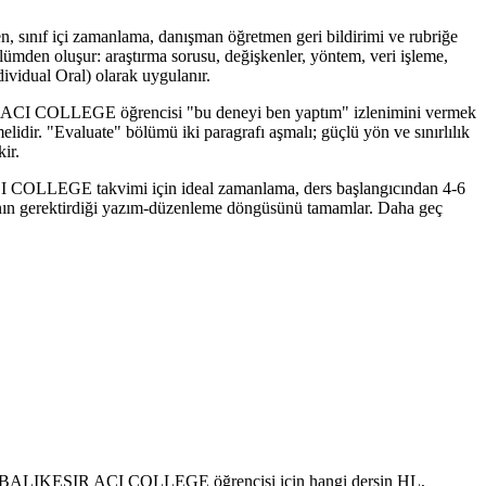
 sınıf içi zamanlama, danışman öğretmen geri bildirimi ve rubriğe
ölümden oluşur: araştırma sorusu, değişkenler, yöntem, veri işleme,
dividual Oral) olarak uygulanır.
KESIR ACI COLLEGE öğrencisi "bu deneyi ben yaptım" izlenimini vermek
elidir. "Evaluate" bölümü iki paragrafı aşmalı; güçlü yön ve sınırlılık
ir.
R ACI COLLEGE takvimi için ideal zamanlama, ders başlangıcından 4-6
A'nın gerektirdiği yazım-düzenleme döngüsünü tamamlar. Daha geç
ulanır. BALIKESIR ACI COLLEGE öğrencisi için hangi dersin HL,