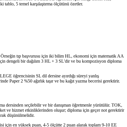
ki tablo, 5 temel karşılaştırma ölçütünü özetler.
Örneğin tıp başvurusu için iki bilim HL, ekonomi için matematik AA
 için dengeli bir dağılım 3 HL + 3 SL'dir ve bu kompozisyon diploma
EGE öğrencisinin SL dil dersine ayırdığı süreyi yanlış
rinde Paper 2 %50 ağırlık taşır ve bu kağıt yazma becerisi gerektirir.
ma dersinden seçilebilir ve bir danışman öğretmenle yürütülür. TOK,
t ve hizmet etkinliklerinden oluşur; diploma için geçer not gerektirir
rak düşünülmelidir.
 için en yüksek puan, 4-5 ölçütte 2 puan alarak toplam 9-10 EE