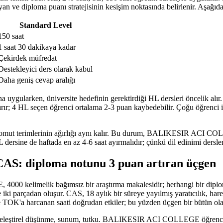
 yan ve diploma puanı stratejisinin kesişim noktasında belirlenir. Aşağıda
Standard Level
150 saat
1 saat 30 dakikaya kadar
Çekirdek müfredat
Destekleyici ders olarak kabul
Daha geniş cevap aralığı
larken, üniversite hedefinin gerektirdiği HL dersleri öncelik alır. 
ırır; 4 HL seçen öğrenci ortalama 2-3 puan kaybedebilir. Çoğu öğrenci
k komut terimlerinin ağırlığı aynı kalır. Bu durum, BALIKESIR ACI COLL
L dersine de haftada en az 4-6 saat ayırmalıdır; çünkü dil edinimi dersle
CAS: diploma notunu 3 puan artıran üçgen
 4000 kelimelik bağımsız bir araştırma makalesidir; herhangi bir diplo
 parçadan oluşur. CAS, 18 aylık bir süreye yayılmış yaratıcılık, hareke
OK'a harcanan saati doğrudan etkiler; bu yüzden üçgen bir bütün ola
ş, eleştirel düşünme, sunum, tutku. BALIKESIR ACI COLLEGE öğrencisi