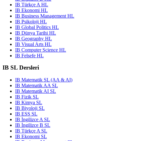
IB Türkçe A HL
IB Ekonomi HL
IB Business Management HL
IB Psikoloji HL
IB Global Politics HL
IB Dünya Tarihi HL
IB Geography HL
IB Visual Arts HL
IB Computer Science HL
IB Felsefe HL
IB SL Dersleri
IB Matematik SL (AA & AI)
IB Matematik AA SL
IB Matematik AI SL
IB Fizik SL
IB Kimya SL
IB Biyoloji SL
IB ESS SL
IB İngilizce A SL
IB İngilizce B SL
IB Türkçe A SL
IB Ekonomi SL