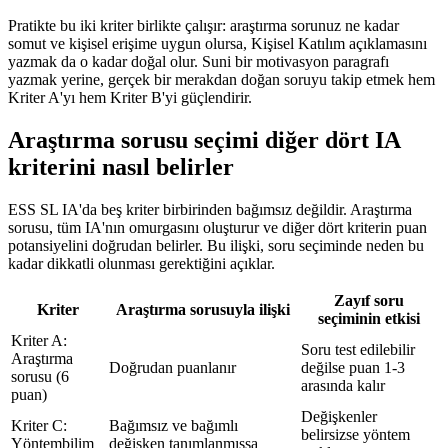
Pratikte bu iki kriter birlikte çalışır: araştırma sorunuz ne kadar
somut ve kişisel erişime uygun olursa, Kişisel Katılım açıklamasını
yazmak da o kadar doğal olur. Suni bir motivasyon paragrafı
yazmak yerine, gerçek bir merakdan doğan soruyu takip etmek hem
Kriter A'yı hem Kriter B'yi güçlendirir.
Araştırma sorusu seçimi diğer dört IA
kriterini nasıl belirler
ESS SL IA'da beş kriter birbirinden bağımsız değildir. Araştırma
sorusu, tüm IA'nın omurgasını oluşturur ve diğer dört kriterin puan
potansiyelini doğrudan belirler. Bu ilişki, soru seçiminde neden bu
kadar dikkatli olunması gerektiğini açıklar.
Zayıf soru
Kriter
Araştırma sorusuyla ilişki
seçiminin etkisi
Kriter A:
Soru test edilebilir
Araştırma
Doğrudan puanlanır
değilse puan 1-3
sorusu (6
arasında kalır
puan)
Değişkenler
Kriter C:
Bağımsız ve bağımlı
belirsizse yöntem
Yöntembilim
değişken tanımlanmışsa