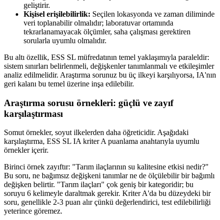
geliştirir.
Kişisel erişilebilirlik:
Seçilen lokasyonda ve zaman diliminde
veri toplanabilir olmalıdır; laboratuvar ortamında
tekrarlanamayacak ölçümler, saha çalışması gerektiren
sorularla uyumlu olmalıdır.
Bu altı özellik, ESS SL müfredatının temel yaklaşımıyla paraleldir:
sistem sınırları belirlenmeli, değişkenler tanımlanmalı ve etkileşimler
analiz edilmelidir. Araştırma sorunuz bu üç ilkeyi karşılıyorsa, IA'nın
geri kalanı bu temel üzerine inşa edilebilir.
Araştırma sorusu örnekleri: güçlü ve zayıf
karşılaştırması
Somut örnekler, soyut ilkelerden daha öğreticidir. Aşağıdaki
karşılaştırma, ESS SL IA kriter A puanlama anahtarıyla uyumlu
örnekler içerir.
Birinci örnek zayıftır: "Tarım ilaçlarının su kalitesine etkisi nedir?"
Bu soru, ne bağımsız değişkeni tanımlar ne de ölçülebilir bir bağımlı
değişken belirtir. "Tarım ilaçları" çok geniş bir kategoridir; bu
soruyu 6 kelimeyle daraltmak gerekir. Kriter A'da bu düzeydeki bir
soru, genellikle 2-3 puan alır çünkü değerlendirici, test edilebilirliği
yeterince göremez.