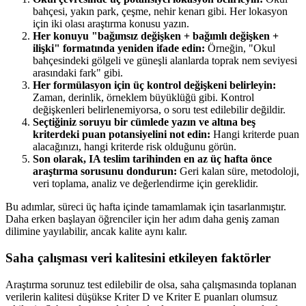
bahçesi, yakın park, çeşme, nehir kenarı gibi. Her lokasyon
için iki olası araştırma konusu yazın.
Her konuyu "bağımsız değişken + bağımlı değişken +
ilişki" formatında yeniden ifade edin:
Örneğin, "Okul
bahçesindeki gölgeli ve güneşli alanlarda toprak nem seviyesi
arasındaki fark" gibi.
Her formülasyon için üç kontrol değişkeni belirleyin:
Zaman, derinlik, örneklem büyüklüğü gibi. Kontrol
değişkenleri belirlenemiyorsa, o soru test edilebilir değildir.
Seçtiğiniz soruyu bir cümlede yazın ve altına beş
kriterdeki puan potansiyelini not edin:
Hangi kriterde puan
alacağınızı, hangi kriterde risk olduğunu görün.
Son olarak, IA teslim tarihinden en az üç hafta önce
araştırma sorusunu dondurun:
Geri kalan süre, metodoloji,
veri toplama, analiz ve değerlendirme için gereklidir.
Bu adımlar, süreci üç hafta içinde tamamlamak için tasarlanmıştır.
Daha erken başlayan öğrenciler için her adım daha geniş zaman
dilimine yayılabilir, ancak kalite aynı kalır.
Saha çalışması veri kalitesini etkileyen faktörler
Araştırma sorunuz test edilebilir de olsa, saha çalışmasında toplanan
verilerin kalitesi düşükse Kriter D ve Kriter E puanları olumsuz