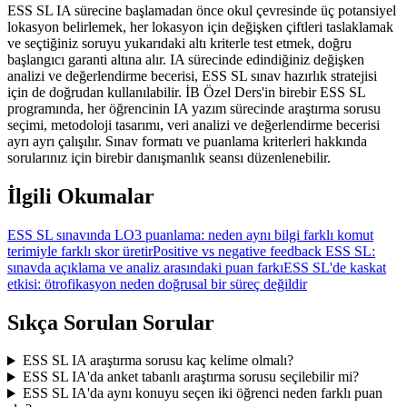
ESS SL IA sürecine başlamadan önce okul çevresinde üç potansiyel
lokasyon belirlemek, her lokasyon için değişken çiftleri taslaklamak
ve seçtiğiniz soruyu yukarıdaki altı kriterle test etmek, doğru
başlangıcı garanti altına alır. IA sürecinde edindiğiniz değişken
analizi ve değerlendirme becerisi, ESS SL sınav hazırlık stratejisi
için de doğrudan kullanılabilir. İB Özel Ders'in birebir ESS SL
programında, her öğrencinin IA yazım sürecinde araştırma sorusu
seçimi, metodoloji tasarımı, veri analizi ve değerlendirme becerisi
ayrı ayrı çalışılır. Sınav formatı ve puanlama kriterleri hakkında
sorularınız için birebir danışmanlık seansı düzenlenebilir.
İlgili Okumalar
ESS SL sınavında LO3 puanlama: neden aynı bilgi farklı komut
terimiyle farklı skor üretir
Positive vs negative feedback ESS SL:
sınavda açıklama ve analiz arasındaki puan farkı
ESS SL'de kaskat
etkisi: ötrofikasyon neden doğrusal bir süreç değildir
Sıkça Sorulan Sorular
ESS SL IA araştırma sorusu kaç kelime olmalı?
ESS SL IA'da anket tabanlı araştırma sorusu seçilebilir mi?
ESS SL IA'da aynı konuyu seçen iki öğrenci neden farklı puan