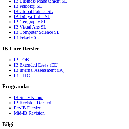
IB Business Management SL
IB Psikoloji SL
IB Global Politics SL
IB Dünya Tarihi SL
IB Geography SL
IB Visual Arts SL
IB Computer Science SL
IB Felsefe SL
IB Core Dersler
IB TOK
IB Extended Essay (EE)
IB Internal Assessment (IA)
IB TITC
Programlar
IB Sınav Kampı
IB Revision Dersleri
Pre-IB Dersleri
Mid-IB Revision
Bilgi