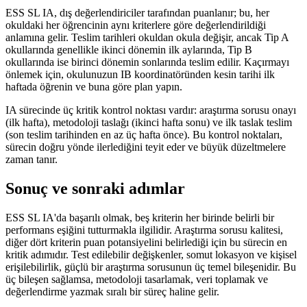
ESS SL IA, dış değerlendiriciler tarafından puanlanır; bu, her
okuldaki her öğrencinin aynı kriterlere göre değerlendirildiği
anlamına gelir. Teslim tarihleri okuldan okula değişir, ancak Tip A
okullarında genellikle ikinci dönemin ilk aylarında, Tip B
okullarında ise birinci dönemin sonlarında teslim edilir. Kaçırmayı
önlemek için, okulunuzun IB koordinatöründen kesin tarihi ilk
haftada öğrenin ve buna göre plan yapın.
IA sürecinde üç kritik kontrol noktası vardır: araştırma sorusu onayı
(ilk hafta), metodoloji taslağı (ikinci hafta sonu) ve ilk taslak teslim
(son teslim tarihinden en az üç hafta önce). Bu kontrol noktaları,
sürecin doğru yönde ilerlediğini teyit eder ve büyük düzeltmelere
zaman tanır.
Sonuç ve sonraki adımlar
ESS SL IA'da başarılı olmak, beş kriterin her birinde belirli bir
performans eşiğini tutturmakla ilgilidir. Araştırma sorusu kalitesi,
diğer dört kriterin puan potansiyelini belirlediği için bu sürecin en
kritik adımıdır. Test edilebilir değişkenler, somut lokasyon ve kişisel
erişilebilirlik, güçlü bir araştırma sorusunun üç temel bileşenidir. Bu
üç bileşen sağlamsa, metodoloji tasarlamak, veri toplamak ve
değerlendirme yazmak sıralı bir süreç haline gelir.