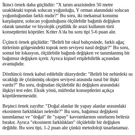
İkinci örnek daha güçlüdür: "X tarım arazisinden 50 metre
uzaklıktaki toprak solucan yoğunluğu, Y orman alanındaki solucan
yoğunluğundan farklı mıdır?" Bu soru, iki mekansal konumu
karşılaştırır, solucan yoğunluğunu ölçülebilir bağımlı değişken
olarak tanımlar ve biyolojik çeşitlilik ile arazi kullanım türü
konseptlerini köprüler. Kriter A'da bu soru tipi 5-6 puan alır.
Üçüncü örnek güçlüdür: "Belirli bir okul bahçesinde, farklı ağaç
türlerinin gölgesindeki toprak nem seviyesi nasıl değişir?" Bu soru,
somut bir lokasyon, ölçülebilir bağımlı değişken ve tanımlanmış bir
bağımsız değişken içerir. Ayrıca kişisel erişilebilirlik açısından
avantajlıdır.
Dördüncü örnek kabul edilebilir düzeydedir: "Belirli bir nehirdeki su
sıcaklığı ile çözünmüş oksijen seviyesi arasında nasıl bir ilişki
vardır?" Bu soru, doğrudan ölçülebilir iki değişken arasındaki
ilişkiyi test eder. Eksik yönü, müfredat konseptlerini açıkça
köprülememesidir.
Beşinci örnek zayıftır: "Doğal alanlar ile yapay alanlar arasındaki
ekosistem farklılıkları nelerdir?" Bu soru, bağımsız değişkeni
tanımlamaz ve "doğal" ile "yapay" kavramlarının sınırlarını belirsiz
bırakır. Ayrıca "ekosistem farklılıkları" ölçülebilir bir değişken
değildir. Bu soru tipi, 1-2 puan alır çünkü metodoloji tasarlanamaz.