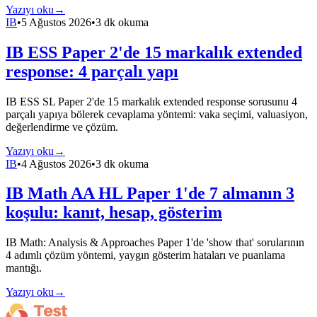
Yazıyı oku
→
IB
•
5 Ağustos 2026
•
3 dk okuma
IB ESS Paper 2'de 15 markalık extended
response: 4 parçalı yapı
IB ESS SL Paper 2'de 15 markalık extended response sorusunu 4
parçalı yapıya bölerek cevaplama yöntemi: vaka seçimi, valuasiyon,
değerlendirme ve çözüm.
Yazıyı oku
→
IB
•
4 Ağustos 2026
•
3 dk okuma
IB Math AA HL Paper 1'de 7 almanın 3
koşulu: kanıt, hesap, gösterim
IB Math: Analysis & Approaches Paper 1'de 'show that' sorularının
4 adımlı çözüm yöntemi, yaygın gösterim hataları ve puanlama
mantığı.
Yazıyı oku
→