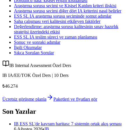
Dördüncü hata: kişisel erişim kısıtlaması
Araştırma sorusu seçimi ve Kişisel Katılım kriteri ilişkisi
Araştırma sorusu seçimi diğer dört IA kriterini nasıl belirler
ESS SL IA araştırma sorusu seçiminde somut adımlar
Saha çalışması veri kalitesini etkileyen faktörler
Değerlendirme: araştırma sorusu kalitesinin sınav hazırlık
stratejisi üzerindeki etkisi
ESS SL IA teslim süreci ve zaman planlaması
Sonuç ve sonraki adımlar
İlgili Okumalar
Sıkça Sorulan Sorular
IB Internal Assessment Özel Ders
IB IA/EE/TOK Özel Ders | 10 Ders
₺46.274
Ücretsiz görüşme planla
Paketleri ve fiyatları gör
Son Yazılar
IB ESS SL'de kavram haritası: 7 sistemin ortak akış şeması
6 Ağustos 2026
•
IB