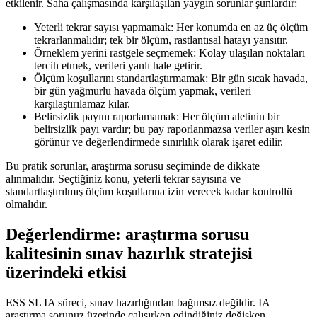
etkilenir. Saha çalışmasında karşılaşılan yaygın sorunlar şunlardır:
Yeterli tekrar sayısı yapmamak: Her konumda en az üç ölçüm
tekrarlanmalıdır; tek bir ölçüm, rastlantısal hatayı yansıtır.
Örneklem yerini rastgele seçmemek: Kolay ulaşılan noktaları
tercih etmek, verileri yanlı hale getirir.
Ölçüm koşullarını standartlaştırmamak: Bir gün sıcak havada,
bir gün yağmurlu havada ölçüm yapmak, verileri
karşılaştırılamaz kılar.
Belirsizlik payını raporlamamak: Her ölçüm aletinin bir
belirsizlik payı vardır; bu pay raporlanmazsa veriler aşırı kesin
görünür ve değerlendirmede sınırlılık olarak işaret edilir.
Bu pratik sorunlar, araştırma sorusu seçiminde de dikkate
alınmalıdır. Seçtiğiniz konu, yeterli tekrar sayısına ve
standartlaştırılmış ölçüm koşullarına izin verecek kadar kontrollü
olmalıdır.
Değerlendirme: araştırma sorusu
kalitesinin sınav hazırlık stratejisi
üzerindeki etkisi
ESS SL IA süreci, sınav hazırlığından bağımsız değildir. IA
araştırma sorunuz üzerinde çalışırken edindiğiniz değişken