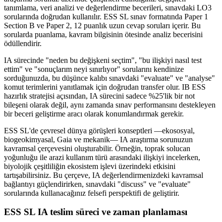
tanımlama, veri analizi ve değerlendirme becerileri, sınavdaki LO3
sorularında doğrudan kullanılır. ESS SL sınav formatında Paper 1
Section B ve Paper 2, 12 puanlık uzun cevap soruları içerir. Bu
sorularda puanlama, kavram bilgisinin ötesinde analiz becerisini
ödüllendirir.
IA sürecinde "neden bu değişkeni seçtim", "bu ilişkiyi nasıl test
ettim" ve "sonuçlarım neyi sınırlıyor" sorularını kendinize
sorduğunuzda, bu düşünce kalıbı sınavdaki "evaluate" ve "analyse"
komut terimlerini yanıtlamak için doğrudan transfer olur. IB ESS
hazırlık stratejisi açısından, IA sürecini sadece %25'lik bir not
bileşeni olarak değil, aynı zamanda sınav performansını destekleyen
bir beceri geliştirme aracı olarak konumlandırmak gerekir.
ESS SL'de çevresel dünya görüşleri konseptleri —ekososyal,
biogeokimyasal, Gaia ve mekanik— IA araştırma sorunuzun
kavramsal çerçevesini oluşturabilir. Örneğin, toprak solucan
yoğunluğu ile arazi kullanım türü arasındaki ilişkiyi incelerken,
biyolojik çeşitliliğin ekosistem işlevi üzerindeki etkisini
tartışabilirsiniz. Bu çerçeve, IA değerlendirmenizdeki kavramsal
bağlantıyı güçlendirirken, sınavdaki "discuss" ve "evaluate"
sorularında kullanacağınız felsefi perspektifi de geliştirir.
ESS SL IA teslim süreci ve zaman planlaması