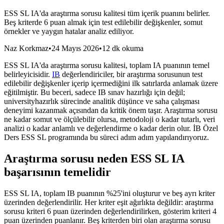
ESS SL IA'da araştırma sorusu kalitesi tüm içerik puanını belirler.
Beş kriterde 6 puan almak için test edilebilir değişkenler, somut
örnekler ve yaygın hatalar analiz ediliyor.
Naz Korkmaz
•
24 Mayıs 2026
•
12 dk okuma
ESS SL IA'da araştırma sorusu kalitesi, toplam IA puanının temel
belirleyicisidir.
IB
değerlendiriciler, bir araştırma sorusunun test
edilebilir değişkenler içerip içermediğini ilk satırlarda anlamak üzere
eğitilmiştir. Bu beceri, sadece IB sınav hazırlığı için değil;
universityhazırlık sürecinde analitik düşünce ve saha çalışması
deneyimi kazanmak açısından da kritik önem taşır. Araştırma sorusu
ne kadar somut ve ölçülebilir olursa, metodoloji o kadar tutarlı, veri
analizi o kadar anlamlı ve değerlendirme o kadar derin olur. İB Özel
Ders ESS SL programında bu süreci adım adım yapılandırıyoruz.
Araştırma sorusu neden ESS SL IA
başarısının temelidir
ESS SL IA, toplam IB puanının %25'ini oluşturur ve beş ayrı kriter
üzerinden değerlendirilir. Her kriter eşit ağırlıkta değildir: araştırma
sorusu kriteri 6 puan üzerinden değerlendirilirken, gösterim kriteri 4
puan üzerinden puanlanır. Beş kriterden biri olan araştırma sorusu