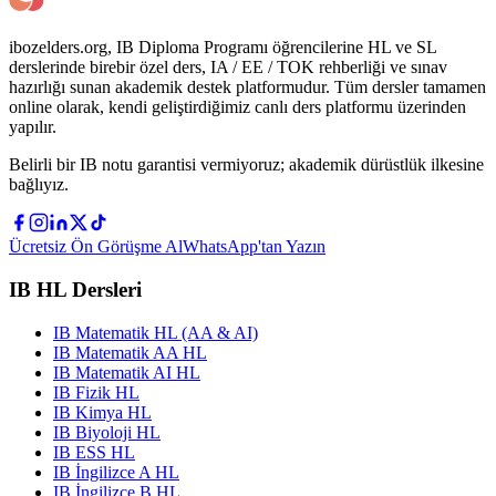
ibozelders.org, IB Diploma Programı öğrencilerine HL ve SL
derslerinde birebir özel ders, IA / EE / TOK rehberliği ve sınav
hazırlığı sunan akademik destek platformudur. Tüm dersler tamamen
online olarak, kendi geliştirdiğimiz canlı ders platformu üzerinden
yapılır.
Belirli bir IB notu garantisi vermiyoruz; akademik dürüstlük ilkesine
bağlıyız.
Ücretsiz Ön Görüşme Al
WhatsApp'tan Yazın
IB HL Dersleri
IB Matematik HL (AA & AI)
IB Matematik AA HL
IB Matematik AI HL
IB Fizik HL
IB Kimya HL
IB Biyoloji HL
IB ESS HL
IB İngilizce A HL
IB İngilizce B HL