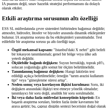
IA puanını değil, sınav hazırlık stratejisi performansını da dolaylı
olarak etkiler.
Etkili araştırma sorusunun altı özelliği
ESS SL müfredatında çevre sistemleri birbirinden bağımsız değildir;
atmosfer, hidrosfer, litosfer ve biyosfer arasında dinamik etkileşimler
bulunur. IA araştırma sorusu da bu etkileşimleri yansıtmalıdır. Test
edilebilir bir araştırma sorusu şu altı özelliği taşır.
Özgül mekansal kapsam:
"Istanbul'daki X nehri" gibi belirli
bir lokasyon tanımlanmalı; genel bir bölge veya ülke adı
yeterli değildir.
Ölçülebilir bağımlı değişken:
Suyun berraklığı, toprak pH'ı,
solucan yoğunluğu gibi somut bir ölçüm belirtilmelidir.
Tanımlanmış bağımsız değişken:
Hangi faktörün test
edildiği açıkça belirtilmelidir; örneğin "tarım arazisi kullanım
tipi" veya "güneşlenme süresi artışı".
Neden-sonuç veya korelasyon ilişkisi kurulması:
Soru, iki
değişken arasındaki ilişkiyi test etmeye yönelik olmalıdır;
tanımlayıcı bir soru değil, analitik bir soru sorulmalıdır.
İki veya daha fazla müfredat konseptinin köprüsü:
En
başarılı araştırma soruları, birden fazla ünite kavramını bir
araya getirir; bu, çapraz disiplin sentezi becerisini doğal olarak