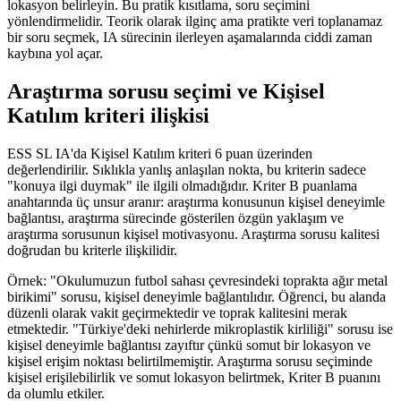
lokasyon belirleyin. Bu pratik kısıtlama, soru seçimini
yönlendirmelidir. Teorik olarak ilginç ama pratikte veri toplanamaz
bir soru seçmek, IA sürecinin ilerleyen aşamalarında ciddi zaman
kaybına yol açar.
Araştırma sorusu seçimi ve Kişisel
Katılım kriteri ilişkisi
ESS SL IA'da Kişisel Katılım kriteri 6 puan üzerinden
değerlendirilir. Sıklıkla yanlış anlaşılan nokta, bu kriterin sadece
"konuya ilgi duymak" ile ilgili olmadığıdır. Kriter B puanlama
anahtarında üç unsur aranır: araştırma konusunun kişisel deneyimle
bağlantısı, araştırma sürecinde gösterilen özgün yaklaşım ve
araştırma sorusunun kişisel motivasyonu. Araştırma sorusu kalitesi
doğrudan bu kriterle ilişkilidir.
Örnek: "Okulumuzun futbol sahası çevresindeki toprakta ağır metal
birikimi" sorusu, kişisel deneyimle bağlantılıdır. Öğrenci, bu alanda
düzenli olarak vakit geçirmektedir ve toprak kalitesini merak
etmektedir. "Türkiye'deki nehirlerde mikroplastik kirliliği" sorusu ise
kişisel deneyimle bağlantısı zayıftır çünkü somut bir lokasyon ve
kişisel erişim noktası belirtilmemiştir. Araştırma sorusu seçiminde
kişisel erişilebilirlik ve somut lokasyon belirtmek, Kriter B puanını
da olumlu etkiler.