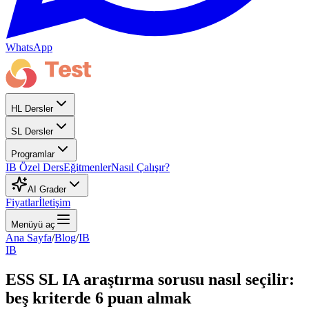
WhatsApp
HL Dersler
SL Dersler
Programlar
IB Özel Ders
Eğitmenler
Nasıl Çalışır?
AI Grader
Fiyatlar
İletişim
Menüyü aç
Ana Sayfa
/
Blog
/
IB
IB
ESS SL IA araştırma sorusu nasıl seçilir:
beş kriterde 6 puan almak