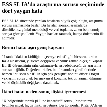
ESS SL IA'da araştırma sorusu seçiminde
dört yaygın hata
ESS SL IA sürecinde yapılan hataların büyük çoğunluğu, araştırma
sorusu aşamasında başlar. Bu hatalar, sonraki aşamalarda
düzeltilemez çünkü metodoloji ve veri toplama, zaten belirlenmiş
soruya göre şekillenir. Yaygın hataları tanımak, hatayı önlemenin ilk
adımıdır.
Birinci hata: aşırı geniş kapsam
"İstanbul'daki su kirliliğinin çevreye etkisi" gibi bir soru, birden
fazla alt sistemi, yüzlerce değişkeni ve yıllık zaman ölçeğini kapsar.
Bir IB öğrencisinin saha çalışmasıyla test edebileceği bir araştırma
sorusu değildir. Değerlendiriciler, bu tür soruları gördüklerinde
hemen "bu soru bir IB IA için çok geniştir" notunu düşer. Doğru
yaklaşım: soruyu tek bir mekansal konuma, tek bir zaman dilimine
ve iki ölçülebilir değişkene daraltmak.
İkinci hata: neden-sonuç ilişkisi içermemesi
"X bölgesinde toprak pH'ı ne kadardır?" sorusu, bir durumu
betimler ancak hiçbir ilişki test etmez. Bu tip sorular Kriter A'da en