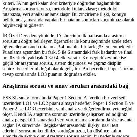
kriteri, IA'nın geri kalan dört kriteriyle doğrudan bağlantılıdır.
Araştırma sorusu zayıfsa, metodoloji tutarsızlaşır; metodoloji
tutarsızsa, veri analizi anlamsızlaşır. Bu zincirleme ilişki, konuyu
belirleme aşamasında yapılan bir hatanın sonuçları kaçınılmaz olarak
büyüteceğini gösterir.
İB Özel Ders deneyiminde, IA sürecinin ilk haftasında araştırma
sorusunu doğru belirleyen öğrenciler ile konu seçiminde acele eden
öğrenciler arasında ortalama 3-4 puanlık bir fark gözlemlenmektedir.
Puanlama açısından bu fark, 5 ile 6 arasındaki fark kadardır ve final
not üzerinde yaklaşık 0.3-0.4 etki yaratır. Konsept düzeyinde ise
güçlü bir araştırma sorusu, sistem düşüncesi ve çapraz disiplin
sentezi becerilerini doğal olarak geliştirir. Bu beceriler, Paper 2 uzun
cevap sorularında LO3 puanını doğrudan etkiler.
Araştırma sorusu ve sınav soruları arasındaki bağ
ESS SL sınav formatında Paper 1 Section A, verilen bir veri seti
üzerinden LO1 ve LO2 puanı almayı hedefler. Paper 1 Section B ve
Paper 2 ise LO3 becerisini, yani analiz ve değerlendirme yeteneğini
ölçer. Kendi IA araştırma sorunuz üzerinde çalışırken edindiğiniz
analiz perspektifi, sınavdaki veri yorumlama sorularında size avantaj
sağlar. IA sürecinde "değişkenler arasındaki ilişkiyi nasıl test
ederim" sorusunu kendinize sorduğunuzda, bu düşünce kalıbı
sınavda da aktive olur. Araştırma sorusu seçimi bu nedenle sadece