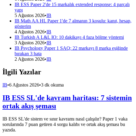
IB ESS Paper 2'de 15 markalık extended response: 4 parçalı
yapı
5 Ağustos 2026
•
IB
IB Math AA HL Paper 1'de 7 almanın 3 koşulu: kanıt, hesap,
gösterim
4 Ağustos 2026
•
IB
IB Turkish A L&L IO: 10 dakikayı 4 faza bölme yöntemi
3 Ağustos 2026
•
IB
IB Psychology Paper 1 SAQ: 22 markayı 8 marka eşiğinde
bırakan 3 hata
2 Ağustos 2026
•
IB
İlgili Yazılar
IB
•
6 Ağustos 2026
•
3 dk okuma
IB ESS SL'de kavram haritası: 7 sistemin
ortak akış şeması
IB ESS SL'de sistem ve sınır kavramı nasıl çalışılır? Paper 1 vaka
sorularında 7 puan getiren 4 sorgu kalıbı ve ortak akış şeması bu
yazıda.