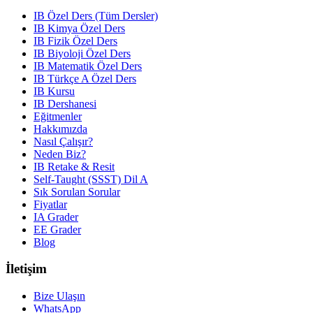
IB Özel Ders (Tüm Dersler)
IB Kimya Özel Ders
IB Fizik Özel Ders
IB Biyoloji Özel Ders
IB Matematik Özel Ders
IB Türkçe A Özel Ders
IB Kursu
IB Dershanesi
Eğitmenler
Hakkımızda
Nasıl Çalışır?
Neden Biz?
IB Retake & Resit
Self-Taught (SSST) Dil A
Sık Sorulan Sorular
Fiyatlar
IA Grader
EE Grader
Blog
İletişim
Bize Ulaşın
WhatsApp