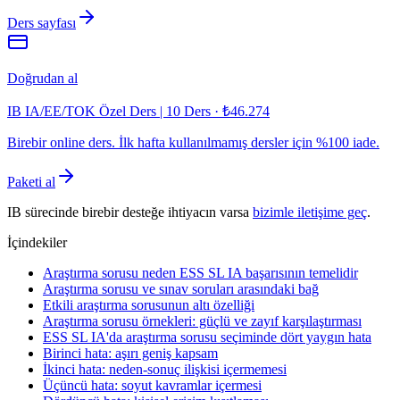
Ders sayfası
Doğrudan al
IB IA/EE/TOK Özel Ders | 10 Ders
·
₺46.274
Birebir online ders. İlk hafta kullanılmamış dersler için %100 iade.
Paketi al
IB sürecinde birebir desteğe ihtiyacın varsa
bizimle iletişime geç
.
İçindekiler
Araştırma sorusu neden ESS SL IA başarısının temelidir
Araştırma sorusu ve sınav soruları arasındaki bağ
Etkili araştırma sorusunun altı özelliği
Araştırma sorusu örnekleri: güçlü ve zayıf karşılaştırması
ESS SL IA'da araştırma sorusu seçiminde dört yaygın hata
Birinci hata: aşırı geniş kapsam
İkinci hata: neden-sonuç ilişkisi içermemesi
Üçüncü hata: soyut kavramlar içermesi