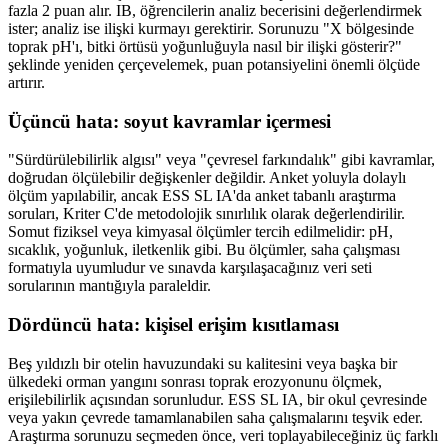
fazla 2 puan alır. IB, öğrencilerin analiz becerisini değerlendirmek
ister; analiz ise ilişki kurmayı gerektirir. Sorunuzu "X bölgesinde
toprak pH'ı, bitki örtüsü yoğunluğuyla nasıl bir ilişki gösterir?"
şeklinde yeniden çerçevelemek, puan potansiyelini önemli ölçüde
artırır.
Üçüncü hata: soyut kavramlar içermesi
"Sürdürülebilirlik algısı" veya "çevresel farkındalık" gibi kavramlar,
doğrudan ölçülebilir değişkenler değildir. Anket yoluyla dolaylı
ölçüm yapılabilir, ancak ESS SL IA'da anket tabanlı araştırma
soruları, Kriter C'de metodolojik sınırlılık olarak değerlendirilir.
Somut fiziksel veya kimyasal ölçümler tercih edilmelidir: pH,
sıcaklık, yoğunluk, iletkenlik gibi. Bu ölçümler, saha çalışması
formatıyla uyumludur ve sınavda karşılaşacağınız veri seti
sorularının mantığıyla paraleldir.
Dördüncü hata: kişisel erişim kısıtlaması
Beş yıldızlı bir otelin havuzundaki su kalitesini veya başka bir
ülkedeki orman yangını sonrası toprak erozyonunu ölçmek,
erişilebilirlik açısından sorunludur. ESS SL IA, bir okul çevresinde
veya yakın çevrede tamamlanabilen saha çalışmalarını teşvik eder.
Araştırma sorunuzu seçmeden önce, veri toplayabileceğiniz üç farklı