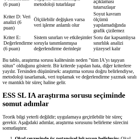
açıklaması
(6 puan)
metodoloji tutarlılaşır
tutarsızlaşır
Soyut kavram
Kriter D: Veri
Ölçülebilir değişken varsa
ölçümü
analizi (6
veri işleme anlamlı olur
yapılamadığında
puan)
grafik çizilemez
Kriter E:
Sistem sınırları ve etkileşimler
Soru dar kapsamlıysa
Değerlendirme
soruyla tanımlanmışsa
sınırlılık analizi
(6 puan)
değerlendirme derinleşir
yüzeysel kalır
Bu tablo, araştırma sorusu kalitesinin neden "tüm IA'yı taşıyan
sütun" olduğunu gösterir. Bir kriterde yapılan hata, diğer kriterlere
yayılır. Tersinden düşünürsek: araştırma sorusu doğru belirlendiyse,
metodoloji tasarlamak, veri toplamak ve değerlendirme yazmak sıralı
ve mantıklı bir süreç haline gelir.
ESS SL IA araştırma sorusu seçiminde
somut adımlar
Teorik bilgi yeterli değildir; uygulamaya geçirilebilir bir süreç
gerekir. Aşağıdaki adımlar, araştırma sorusunu belirleme sürecini
somutlaştırır.
Okul çevresinde üç potansiyel lokasyon belirleyin:
Okul