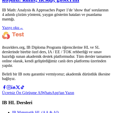
IB Math: Analysis & Approaches Paper 1'de 'show that' sorularının
4 adımlı çözüm yöntemi, yaygın gösterim hataları ve puanlama
mantığı.
Yazıyı oku
→
ibozelders.org, IB Diploma Programı öğrencilerine HL ve SL
derslerinde birebir özel ders, IA / EE / TOK rehberliği ve sınav
hazırlığı sunan akademik destek platformudur. Tüm dersler tamamen
online olarak, kendi geliştirdiğimiz canlı ders platformu üzerinden
yapılır.
Belirli bir IB notu garantisi vermiyoruz; akademik dürüstlük ilkesine
bağlıyız.
Ücretsiz Ön Görüşme Al
WhatsApp'tan Yazın
IB HL Dersleri
IB Matematik HL (AA & AI)