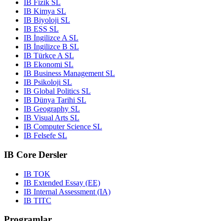
IB Fizik SL
IB Kimya SL
IB Biyoloji SL
IB ESS SL
IB İngilizce A SL
IB İngilizce B SL
IB Türkçe A SL
IB Ekonomi SL
IB Business Management SL
IB Psikoloji SL
IB Global Politics SL
IB Dünya Tarihi SL
IB Geography SL
IB Visual Arts SL
IB Computer Science SL
IB Felsefe SL
IB Core Dersler
IB TOK
IB Extended Essay (EE)
IB Internal Assessment (IA)
IB TITC
Programlar