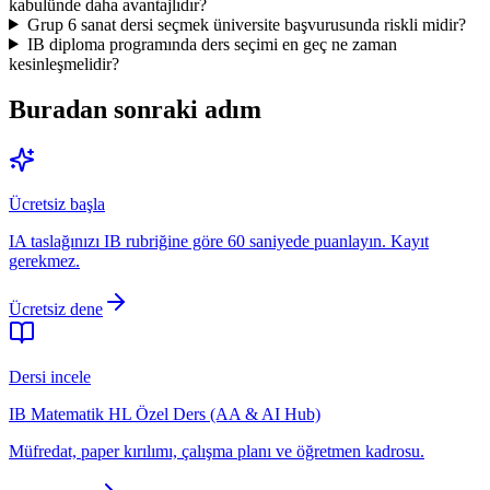
kabulünde daha avantajlıdır?
Grup 6 sanat dersi seçmek üniversite başvurusunda riskli midir?
IB diploma programında ders seçimi en geç ne zaman
kesinleşmelidir?
Buradan sonraki adım
Ücretsiz başla
IA taslağınızı IB rubriğine göre 60 saniyede puanlayın. Kayıt
gerekmez.
Ücretsiz dene
Dersi incele
IB Matematik HL Özel Ders (AA & AI Hub)
Müfredat, paper kırılımı, çalışma planı ve öğretmen kadrosu.