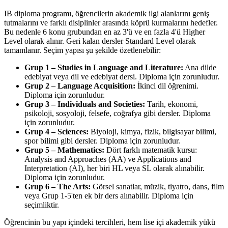
IB diploma programı, öğrencilerin akademik ilgi alanlarını geniş
tutmalarını ve farklı disiplinler arasında köprü kurmalarını hedefler.
Bu nedenle 6 konu grubundan en az 3'ü ve en fazla 4'ü Higher
Level olarak alınır. Geri kalan dersler Standard Level olarak
tamamlanır. Seçim yapısı şu şekilde özetlenebilir:
Grup 1 – Studies in Language and Literature:
Ana dilde
edebiyat veya dil ve edebiyat dersi. Diploma için zorunludur.
Grup 2 – Language Acquisition:
İkinci dil öğrenimi.
Diploma için zorunludur.
Grup 3 – Individuals and Societies:
Tarih, ekonomi,
psikoloji, sosyoloji, felsefe, coğrafya gibi dersler. Diploma
için zorunludur.
Grup 4 – Sciences:
Biyoloji, kimya, fizik, bilgisayar bilimi,
spor bilimi gibi dersler. Diploma için zorunludur.
Grup 5 – Mathematics:
Dört farklı matematik kursu:
Analysis and Approaches (AA) ve Applications and
Interpretation (AI), her biri HL veya SL olarak alınabilir.
Diploma için zorunludur.
Grup 6 – The Arts:
Görsel sanatlar, müzik, tiyatro, dans, film
veya Grup 1-5'ten ek bir ders alınabilir. Diploma için
seçimliktir.
Öğrencinin bu yapı içindeki tercihleri, hem lise içi akademik yükü