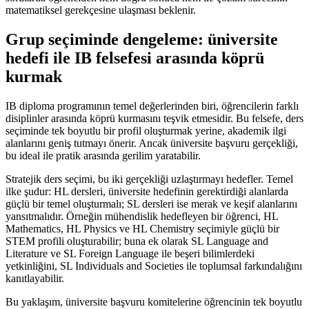
matematiksel gerekçesine ulaşması beklenir.
Grup seçiminde dengeleme: üniversite
hedefi ile IB felsefesi arasında köprü
kurmak
IB diploma programının temel değerlerinden biri, öğrencilerin farklı
disiplinler arasında köprü kurmasını teşvik etmesidir. Bu felsefe, ders
seçiminde tek boyutlu bir profil oluşturmak yerine, akademik ilgi
alanlarını geniş tutmayı önerir. Ancak üniversite başvuru gerçekliği,
bu ideal ile pratik arasında gerilim yaratabilir.
Stratejik ders seçimi, bu iki gerçekliği uzlaştırmayı hedefler. Temel
ilke şudur: HL dersleri, üniversite hedefinin gerektirdiği alanlarda
güçlü bir temel oluşturmalı; SL dersleri ise merak ve keşif alanlarını
yansıtmalıdır. Örneğin mühendislik hedefleyen bir öğrenci, HL
Mathematics, HL Physics ve HL Chemistry seçimiyle güçlü bir
STEM profili oluşturabilir; buna ek olarak SL Language and
Literature ve SL Foreign Language ile beşeri bilimlerdeki
yetkinliğini, SL Individuals and Societies ile toplumsal farkındalığını
kanıtlayabilir.
Bu yaklaşım, üniversite başvuru komitelerine öğrencinin tek boyutlu