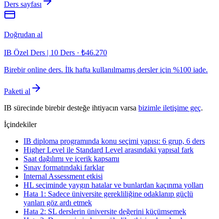
Ders sayfası
Doğrudan al
IB Özel Ders | 10 Ders
·
₺46.270
Birebir online ders. İlk hafta kullanılmamış dersler için %100 iade.
Paketi al
IB sürecinde birebir desteğe ihtiyacın varsa
bizimle iletişime geç
.
İçindekiler
IB diploma programında konu seçimi yapısı: 6 grup, 6 ders
Higher Level ile Standard Level arasındaki yapısal fark
Saat dağılımı ve içerik kapsamı
Sınav formatındaki farklar
Internal Assessment etkisi
HL seçiminde yaygın hatalar ve bunlardan kaçınma yolları
Hata 1: Sadece üniversite gerekliliğine odaklanıp güçlü
yanları göz ardı etmek
Hata 2: SL derslerin üniversite değerini küçümsemek