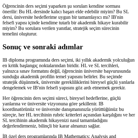
Öğrencinin ders seçimi yaparken şu soruları kendine sorması
önerilir: Bu HL dersinde kalıcı başarı elde edebilir miyim? Bu SL
dersi, üniversite hedeflerime uygun bir tamamlayıcı mı? IB'nin
felsefi yapısı içinde kendime tutarlı bir akademik hikaye kurabilir
miyim? Bu sorulara verilen yanıtlar, stratejik seçim sürecinin
temelini oluşturur.
Sonuç ve sonraki adımlar
IB diploma programında ders seçimi, iki yıllık akademik yolculuğun
en kritik başlangıç noktalarından biridir. HL ve SL tercihleri,
yalnızca sınav formatını değil, öğrencinin üniversite başvurusunda
sunduğu akademik profilin temel yapısını belirler. Bu seçimde
stratejik düşünmek, üniversite gerekliliklerini bireysel güçlü yanlarla
dengelemek ve IB'nin felsefi yapısını göz ardı etmemek gerekir.
Her öğrencinin ders seçimi süreci, bireysel hedeflerine, güçlü
yanlarına ve üniversite vizyonuna göre şekillenir. IB
koordinatörünüz ve üniversite danışmanınızla yürüttüğünüz bu
süreçte, her HL tercihinin rubric kriterleri açısından karşılığını ve her
SL tercihinin akademik hikayenizi nasıl tamamladığını
değerlendirmeniz, bilinçli bir karar almanızı sağlar.
İB özel ders programlarında IB Mathematics: Analysis and