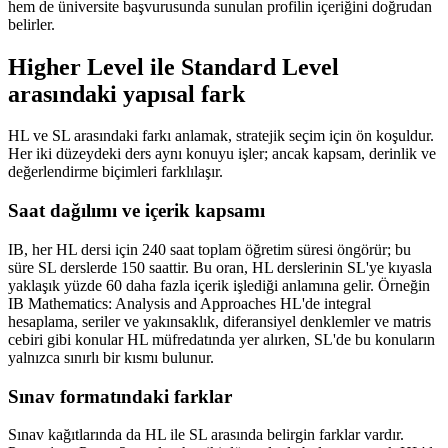
hem de üniversite başvurusunda sunulan profilin içeriğini doğrudan
belirler.
Higher Level ile Standard Level
arasındaki yapısal fark
HL ve SL arasındaki farkı anlamak, stratejik seçim için ön koşuldur.
Her iki düzeydeki ders aynı konuyu işler; ancak kapsam, derinlik ve
değerlendirme biçimleri farklılaşır.
Saat dağılımı ve içerik kapsamı
IB, her HL dersi için 240 saat toplam öğretim süresi öngörür; bu
süre SL derslerde 150 saattir. Bu oran, HL derslerinin SL'ye kıyasla
yaklaşık yüzde 60 daha fazla içerik işlediği anlamına gelir. Örneğin
IB Mathematics: Analysis and Approaches HL'de integral
hesaplama, seriler ve yakınsaklık, diferansiyel denklemler ve matris
cebiri gibi konular HL müfredatında yer alırken, SL'de bu konuların
yalnızca sınırlı bir kısmı bulunur.
Sınav formatındaki farklar
Sınav kağıtlarında da HL ile SL arasında belirgin farklar vardır.