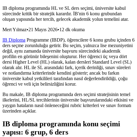
IB diploma programında HL ve SL ders seçimi, üniversite kabul
sürecinde kritik bir stratejik karardır. İB'nin 6 konu grubundan
oluşan yapısında her tercih, gelecek akademik yolun temelini atar.
Mert Yılmaz
•
21 Mayıs 2026
•
12 dk okuma
IB Diploma
Programme (IBDP), öğrencilere 6 konu grubu içinden 6
ders seçme zorunluluğu getirir. Bu seçim, yalnızca lise mezuniyetini
değil, aynı zamanda üniversite başvuru sürecindeki akademik
profilin en görünür bileşenini oluşturur. Her öğrenci üç veya dört
dersi Higher Level (HL) olarak, kalan dersleri Standard Level (SL)
olarak alır. HL ile SL arasındaki fark, içerik derinliği, sınav süreleri
ve notlandırma kriterlerinde kendini gösterir; ancak bu farkın
üniversite kabul yetkilileri tarafından nasıl değerlendirildiği, çoğu
öğrenci ve veli için belirsizliğini korur.
Bu makale, IB diploma programında ders seçimi stratejisinin temel
ilkelerini, HL/SL tercihlerinin üniversite başvurularındaki etkisini ve
yaygın hataların nasıl önleneceğini rubric kriterleri ve sınav formatı
üzerinden açıklar.
IB diploma programında konu seçimi
yapısı: 6 grup, 6 ders