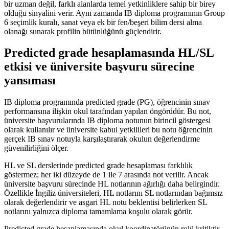
bir uzman değil, farklı alanlarda temel yetkinliklere sahip bir birey
olduğu sinyalini verir. Aynı zamanda IB diploma programının Group
6 seçimlik kuralı, sanat veya ek bir fen/beşeri bilim dersi alma
olanağı sunarak profilin bütünlüğünü güçlendirir.
Predicted grade hesaplamasında HL/SL
etkisi ve üniversite başvuru sürecine
yansıması
IB diploma programında predicted grade (PG), öğrencinin sınav
performansına ilişkin okul tarafından yapılan öngörüdür. Bu not,
üniversite başvurularında IB diploma notunun birincil göstergesi
olarak kullanılır ve üniversite kabul yetkilileri bu notu öğrencinin
gerçek IB sınav notuyla karşılaştırarak okulun değerlendirme
güvenilirliğini ölçer.
HL ve SL derslerinde predicted grade hesaplaması farklılık
göstermez; her iki düzeyde de 1 ile 7 arasında not verilir. Ancak
üniversite başvuru sürecinde HL notlarının ağırlığı daha belirgindir.
Özellikle İngiliz üniversiteleri, HL notlarını SL notlarından bağımsız
olarak değerlendirir ve asgari HL notu beklentisi belirlerken SL
notlarını yalnızca diploma tamamlama koşulu olarak görür.
Predicted grade hesaplamasında okul koordinatörünün rolü kritiktir.