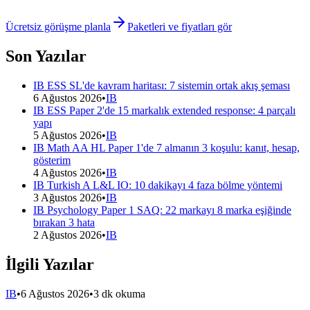
Ücretsiz görüşme planla
Paketleri ve fiyatları gör
Son Yazılar
IB ESS SL'de kavram haritası: 7 sistemin ortak akış şeması
6 Ağustos 2026
•
IB
IB ESS Paper 2'de 15 markalık extended response: 4 parçalı
yapı
5 Ağustos 2026
•
IB
IB Math AA HL Paper 1'de 7 almanın 3 koşulu: kanıt, hesap,
gösterim
4 Ağustos 2026
•
IB
IB Turkish A L&L IO: 10 dakikayı 4 faza bölme yöntemi
3 Ağustos 2026
•
IB
IB Psychology Paper 1 SAQ: 22 markayı 8 marka eşiğinde
bırakan 3 hata
2 Ağustos 2026
•
IB
İlgili Yazılar
IB
•
6 Ağustos 2026
•
3 dk okuma