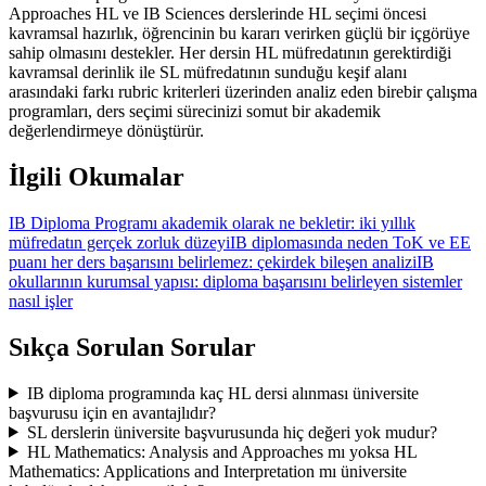
Approaches HL ve IB Sciences derslerinde HL seçimi öncesi
kavramsal hazırlık, öğrencinin bu kararı verirken güçlü bir içgörüye
sahip olmasını destekler. Her dersin HL müfredatının gerektirdiği
kavramsal derinlik ile SL müfredatının sunduğu keşif alanı
arasındaki farkı rubric kriterleri üzerinden analiz eden birebir çalışma
programları, ders seçimi sürecinizi somut bir akademik
değerlendirmeye dönüştürür.
İlgili Okumalar
IB Diploma Programı akademik olarak ne bekletir: iki yıllık
müfredatın gerçek zorluk düzeyi
IB diplomasında neden ToK ve EE
puanı her ders başarısını belirlemez: çekirdek bileşen analizi
IB
okullarının kurumsal yapısı: diploma başarısını belirleyen sistemler
nasıl işler
Sıkça Sorulan Sorular
IB diploma programında kaç HL dersi alınması üniversite
başvurusu için en avantajlıdır?
SL derslerin üniversite başvurusunda hiç değeri yok mudur?
HL Mathematics: Analysis and Approaches mı yoksa HL
Mathematics: Applications and Interpretation mı üniversite