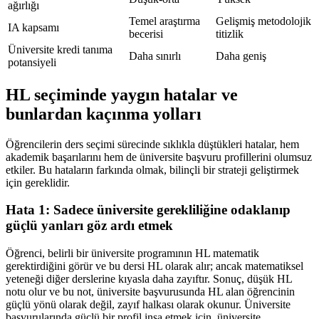
ağırlığı
Temel araştırma
Gelişmiş metodolojik
IA kapsamı
becerisi
titizlik
Üniversite kredi tanıma
Daha sınırlı
Daha geniş
potansiyeli
HL seçiminde yaygın hatalar ve
bunlardan kaçınma yolları
Öğrencilerin ders seçimi sürecinde sıklıkla düştükleri hatalar, hem
akademik başarılarını hem de üniversite başvuru profillerini olumsuz
etkiler. Bu hataların farkında olmak, bilinçli bir strateji geliştirmek
için gereklidir.
Hata 1: Sadece üniversite gerekliliğine odaklanıp
güçlü yanları göz ardı etmek
Öğrenci, belirli bir üniversite programının HL matematik
gerektirdiğini görür ve bu dersi HL olarak alır; ancak matematiksel
yeteneği diğer derslerine kıyasla daha zayıftır. Sonuç, düşük HL
notu olur ve bu not, üniversite başvurusunda HL alan öğrencinin
güçlü yönü olarak değil, zayıf halkası olarak okunur. Üniversite
başvurularında güçlü bir profil inşa etmek için, üniversite