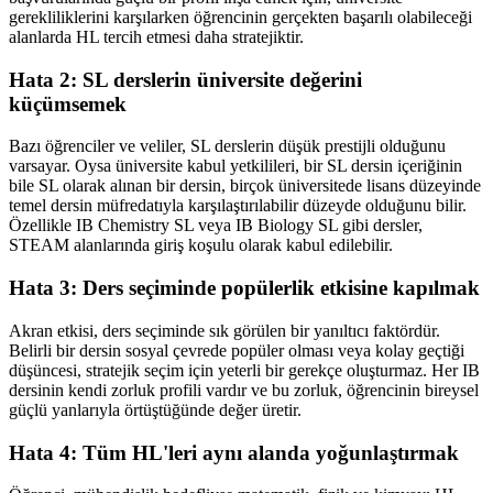
gerekliliklerini karşılarken öğrencinin gerçekten başarılı olabileceği
alanlarda HL tercih etmesi daha stratejiktir.
Hata 2: SL derslerin üniversite değerini
küçümsemek
Bazı öğrenciler ve veliler, SL derslerin düşük prestijli olduğunu
varsayar. Oysa üniversite kabul yetkilileri, bir SL dersin içeriğinin
bile SL olarak alınan bir dersin, birçok üniversitede lisans düzeyinde
temel dersin müfredatıyla karşılaştırılabilir düzeyde olduğunu bilir.
Özellikle IB Chemistry SL veya IB Biology SL gibi dersler,
STEAM alanlarında giriş koşulu olarak kabul edilebilir.
Hata 3: Ders seçiminde popülerlik etkisine kapılmak
Akran etkisi, ders seçiminde sık görülen bir yanıltıcı faktördür.
Belirli bir dersin sosyal çevrede popüler olması veya kolay geçtiği
düşüncesi, stratejik seçim için yeterli bir gerekçe oluşturmaz. Her IB
dersinin kendi zorluk profili vardır ve bu zorluk, öğrencinin bireysel
güçlü yanlarıyla örtüştüğünde değer üretir.
Hata 4: Tüm HL'leri aynı alanda yoğunlaştırmak