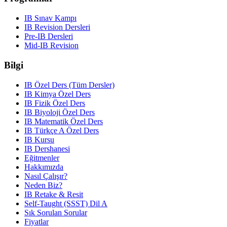
IB Sınav Kampı
IB Revision Dersleri
Pre-IB Dersleri
Mid-IB Revision
Bilgi
IB Özel Ders (Tüm Dersler)
IB Kimya Özel Ders
IB Fizik Özel Ders
IB Biyoloji Özel Ders
IB Matematik Özel Ders
IB Türkçe A Özel Ders
IB Kursu
IB Dershanesi
Eğitmenler
Hakkımızda
Nasıl Çalışır?
Neden Biz?
IB Retake & Resit
Self-Taught (SSST) Dil A
Sık Sorulan Sorular
Fiyatlar