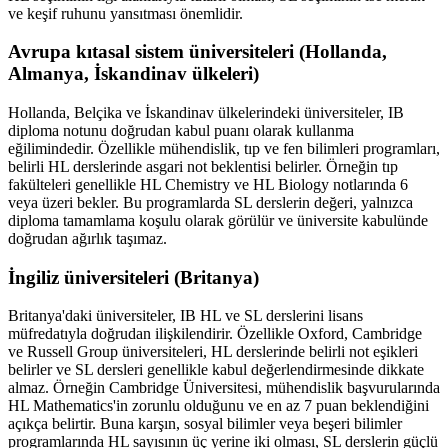
ve keşif ruhunu yansıtması önemlidir.
Avrupa kıtasal sistem üniversiteleri (Hollanda,
Almanya, İskandinav ülkeleri)
Hollanda, Belçika ve İskandinav ülkelerindeki üniversiteler, IB
diploma notunu doğrudan kabul puanı olarak kullanma
eğilimindedir. Özellikle mühendislik, tıp ve fen bilimleri programları,
belirli HL derslerinde asgari not beklentisi belirler. Örneğin tıp
fakülteleri genellikle HL Chemistry ve HL Biology notlarında 6
veya üzeri bekler. Bu programlarda SL derslerin değeri, yalnızca
diploma tamamlama koşulu olarak görülür ve üniversite kabulünde
doğrudan ağırlık taşımaz.
İngiliz üniversiteleri (Britanya)
Britanya'daki üniversiteler, IB HL ve SL derslerini lisans
müfredatıyla doğrudan ilişkilendirir. Özellikle Oxford, Cambridge
ve Russell Group üniversiteleri, HL derslerinde belirli not eşikleri
belirler ve SL dersleri genellikle kabul değerlendirmesinde dikkate
almaz. Örneğin Cambridge Üniversitesi, mühendislik başvurularında
HL Mathematics'in zorunlu olduğunu ve en az 7 puan beklendiğini
açıkça belirtir. Buna karşın, sosyal bilimler veya beşeri bilimler
programlarında HL sayısının üç yerine iki olması, SL derslerin güçlü