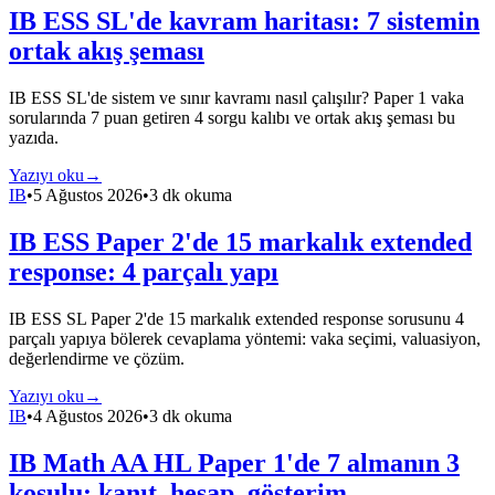
IB ESS SL'de kavram haritası: 7 sistemin
ortak akış şeması
IB ESS SL'de sistem ve sınır kavramı nasıl çalışılır? Paper 1 vaka
sorularında 7 puan getiren 4 sorgu kalıbı ve ortak akış şeması bu
yazıda.
Yazıyı oku
→
IB
•
5 Ağustos 2026
•
3 dk okuma
IB ESS Paper 2'de 15 markalık extended
response: 4 parçalı yapı
IB ESS SL Paper 2'de 15 markalık extended response sorusunu 4
parçalı yapıya bölerek cevaplama yöntemi: vaka seçimi, valuasiyon,
değerlendirme ve çözüm.
Yazıyı oku
→
IB
•
4 Ağustos 2026
•
3 dk okuma
IB Math AA HL Paper 1'de 7 almanın 3
koşulu: kanıt, hesap, gösterim