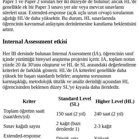
Paper 1 ve Paper 2 soruları her iki düzeyde de bulunur; ancak HL'de
genellikle ek bir Paper 3 sınavı yer alır veya mevcut sınavların
süreleri uzar. Extended-response (açık uçlu uzun cevap) sorularının
ağırlığı HL'de daha yüksektir. Bu durum, HL sınavlarında
öğrencinin kavramsal anlayışını derinlemesine kanıtlama beklentisini
artırır.
Internal Assessment etkisi
Her IB dersinde bulunan Internal Assessment (IA), öğrencinin sınıf
içinde yürüttüğü bireysel araştırma projesini içerir. IA, toplam notun
yüzde 20 ila 30'unu oluşturur ve HL ile SL arasındaki değerlendirme
kriterleri de farklılık gösterir. HL'de IA kriterleri genellikle daha
yüksek bir başarı standardı belirler; araştırma sorusunun
karmaşıklığı, metodolojik titizlik ve analiz derinliği açısından HL
öğrencisinden beklenen düzey SL'ye kıyasla daha ileridedir.
Standard Level
Kriter
Higher Level (HL)
(SL)
Toplam öğretim saati
150 saat (2 yıl)
240 saat (2 yıl)
(saat/ders/yıl)
2 kağıt (bazı
Sınav kağıdı sayısı
2-3 kağıt
derslerde 1)
Extended-response
Düşük-orta
Yüksek