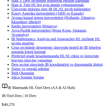
Hata 3: Ders seçiminde popülerlik etkisine kapılmak
Hata 4: Tüm HL'leri aynı alanda yoğunlaştırmak
Üniversite türlerine göre IB HL/SL tercih beklentileri
Kuzey Amerika üniversiteleri (ABD ve Kanada)
Avrupa kıtasal sistem üniversiteleri (Hollanda, Almanya,
İskandinav ülkeleri)
İngiliz üniversiteleri (Britanya)
Asya-Pasifik üniversiteleri (Hong Kong, Singapur,
Avustralya)
IB Mathematics: Analysis and Approaches HL özelinde HL
seçimi stratejisi
Grup seçiminde dengeleme: üniversite hedefi ile IB felsefesi
arasında köprü kurmak
Predicted grade hesaplamasında HL/SL etkisi ve üniversite
başvuru sürecine yansıması
Ders seçimi sürecinde IB koordinatörü ve danışmanlık ilişkisi
Sonuç ve sonraki adımlar
İlgili Okumalar
Sıkça Sorulan Sorular
IB Matematik HL Özel Ders (AA & AI Hub)
IB Özel Ders | 10 Ders
₺46.270