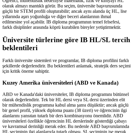
Öğrenci, mühendislik hedefliyse matematik, fizik ve kimyayı HL
olarak almayı mantıklı görür. Bu seçim, üniversite başvurusunda
güçlü bir STEM profili oluşturabilir; ancak aynı alanda üç HL, lise
yıllarında aşırı yoğunluğa ve diğer beceri alanlarının ihmal
edilmesine yol açabilir. IB diploma programının temel felsefesi,
farklı disiplinler arasında köprü kurabilen bireyler yetiştirmektir.
Üniversite türlerine göre IB HL/SL tercih
beklentileri
Farklı üniversite sistemleri ve programlar, IB diploma profilini farklı
şekillerde değerlendirir. Bu beklentileri anlamak, stratejik ders seçimi
için kritik öneme sahiptir.
Kuzey Amerika üniversiteleri (ABD ve Kanada)
ABD ve Kanada'daki üniversiteler, IB diploma programını bütünsel
olarak değerlendirir. Tek bir HL dersi veya SL dersi üzerinden elit
bir mühendislik programına kabul alma şansı düşüktür; ancak güçlü
bir genel profil, yüksek diploma puanı (38 üzeri) ve öğrencinin ilgi
alanlarını yansıtan tutarlı bir ders kombinasyonu önemlidir. ABD
üniversiteleri özellikle öğrencinin HL derslerinde gösterdiği çabayı
ve kavramsal derinliği merak eder. Bu nedenle ABD başvurularında
HL seçiminin ilgi alanlarıyla tutarlı olması, SL seçiminin ise merak