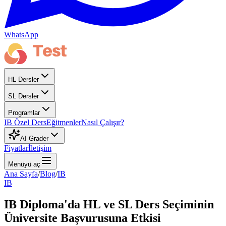
WhatsApp
HL Dersler
SL Dersler
Programlar
IB Özel Ders
Eğitmenler
Nasıl Çalışır?
AI Grader
Fiyatlar
İletişim
Menüyü aç
Ana Sayfa
/
Blog
/
IB
IB
IB Diploma'da HL ve SL Ders Seçiminin
Üniversite Başvurusuna Etkisi