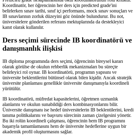
Koordinatör, her öğrencinin her ders için predicted grade'ini
belirlerken sınav tarihi, sınıf içi performans, mock sınav sonuçları ve
IB sınavlarının zorluk düzeyini göz önünde bulundurur. Bu not,
üniversitelere gönderilen referans mektuplarında da destekleyici
kanıt olarak kullanılır.
Ders seçimi sürecinde IB koordinatörü ve
danışmanlık ilişkisi
IB diploma programında ders seçimi, öğrencinin bireysel kararı
olarak görülse de okulun rehberlik mekanizmaları bu süreçte
belirleyici rol oynar. IB koordinatörü, programın yapısını ve
üniversite beklentilerini bütünsel olarak bilen kişidir. Ancak stratejik
üniversite planlaması genellikle üniversite danışmanıyla koordineli
yürütülür.
IB koordinatörü, müfredat kapasitelerini, öğretmen uzmanlık
alanlarını ve okulun sunabildiği ders kombinasyonlarını bilir.
Üniversite danışmanı ise hedef üniversitelerin IB beklentilerini, kredi
tanıma politikalarını ve başvuru sürecinin zaman çizelgesini yönetir.
Bu iki rolün koordineli çalışması, öğrencinin hem IB programını
başarıyla tamamlamasını hem de üniversite hedeflerine uygun bir
akademik profil oluşturmasını sağlar.