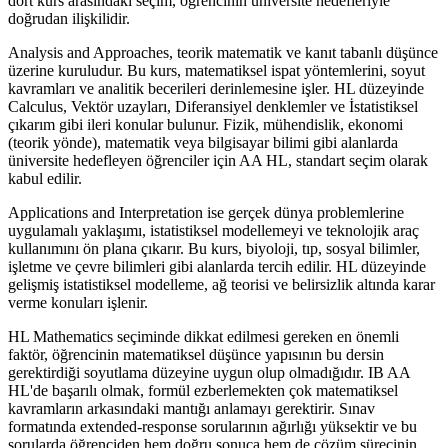
dört kurs arasındaki seçim, öğrencinin üniversite hedefleriyle
doğrudan ilişkilidir.
Analysis and Approaches, teorik matematik ve kanıt tabanlı düşünce
üzerine kuruludur. Bu kurs, matematiksel ispat yöntemlerini, soyut
kavramları ve analitik becerileri derinlemesine işler. HL düzeyinde
Calculus, Vektör uzayları, Diferansiyel denklemler ve İstatistiksel
çıkarım gibi ileri konular bulunur. Fizik, mühendislik, ekonomi
(teorik yönde), matematik veya bilgisayar bilimi gibi alanlarda
üniversite hedefleyen öğrenciler için AA HL, standart seçim olarak
kabul edilir.
Applications and Interpretation ise gerçek dünya problemlerine
uygulamalı yaklaşımı, istatistiksel modellemeyi ve teknolojik araç
kullanımını ön plana çıkarır. Bu kurs, biyoloji, tıp, sosyal bilimler,
işletme ve çevre bilimleri gibi alanlarda tercih edilir. HL düzeyinde
gelişmiş istatistiksel modelleme, ağ teorisi ve belirsizlik altında karar
verme konuları işlenir.
HL Mathematics seçiminde dikkat edilmesi gereken en önemli
faktör, öğrencinin matematiksel düşünce yapısının bu dersin
gerektirdiği soyutlama düzeyine uygun olup olmadığıdır. IB AA
HL'de başarılı olmak, formül ezberlemekten çok matematiksel
kavramların arkasındaki mantığı anlamayı gerektirir. Sınav
formatında extended-response sorularının ağırlığı yüksektir ve bu
sorularda öğrenciden hem doğru sonuca hem de çözüm sürecinin