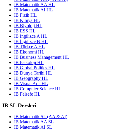
IB Matematik AA HL
IB Matematik AI HL
IB Fizik HL
IB Kimya HL
IB Biyoloji HL
IB ESS HL
IB İngilizce A HL
IB İngilizce B HL
IB Türkçe A HL
IB Ekonomi HL
IB Business Management HL
IB Psikoloji HL
IB Global Politics HL
IB Dünya Tarihi HL
IB Geography HL
IB Visual Arts HL
IB Computer Science HL
IB Felsefe HL
IB SL Dersleri
IB Matematik SL (AA & AI)
IB Matematik AA SL
IB Matematik AI SL