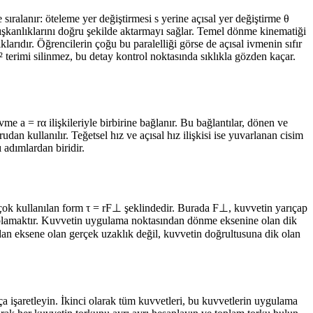
ıralanır: öteleme yer değiştirmesi s yerine açısal yer değiştirme θ
 alışkanlıklarını doğru şekilde aktarmayı sağlar. Temel dönme kinematiği
rıdır. Öğrencilerin çoğu bu paralelliği görse de açısal ivmenin sıfır
² terimi silinmez, bu detay kontrol noktasında sıklıkla gözden kaçar.
me a = rα ilişkileriyle birbirine bağlanır. Bu bağlantılar, dönen ve
dan kullanılır. Teğetsel hız ve açısal hız ilişkisi ise yuvarlanan cisim
 adımlardan biridir.
n çok kullanılan form τ = rF⊥ şeklindedir. Burada F⊥, kuvvetin yarıçap
saplamaktır. Kuvvetin uygulama noktasından dönme eksenine olan dik
dan eksene olan gerçek uzaklık değil, kuvvetin doğrultusuna dik olan
 işaretleyin. İkinci olarak tüm kuvvetleri, bu kuvvetlerin uygulama