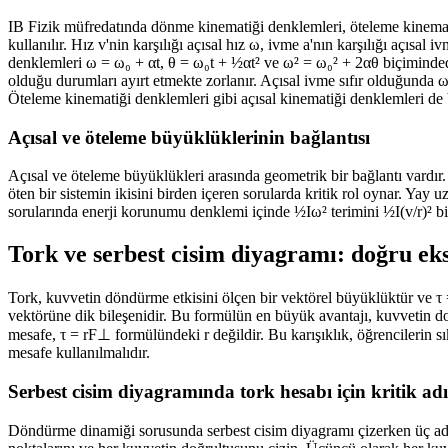
IB Fizik müfredatında dönme kinematiği denklemleri, öteleme kinematiği
kullanılır. Hız v'nin karşılığı açısal hız ω, ivme a'nın karşılığı açıs
denklemleri ω = ω₀ + αt, θ = ω₀t + ½αt² ve ω² = ω₀² + 2αθ biçimindedir
olduğu durumları ayırt etmekte zorlanır. Açısal ivme sıfır olduğunda ω 
Öteleme kinematiği denklemleri gibi açısal kinematiği denklemleri de be
Açısal ve öteleme büyüklüklerinin bağlantısı
Açısal ve öteleme büyüklükleri arasında geometrik bir bağlantı vardır. D
öten bir sistemin ikisini birden içeren sorularda kritik rol oynar. Yay 
sorularında enerji korunumu denklemi içinde ½Iω² terimini ½I(v/r)² bi
Tork ve serbest cisim diyagramı: doğru ek
Tork, kuvvetin döndürme etkisini ölçen bir vektörel büyüklüktür ve τ 
vektörüne dik bileşenidir. Bu formülün en büyük avantajı, kuvvetin 
mesafe, τ = rF⊥ formülündeki r değildir. Bu karışıklık, öğrencilerin 
mesafe kullanılmalıdır.
Serbest cisim diyagramında tork hesabı için kritik ad
Döndürme dinamiği sorusunda serbest cisim diyagramı çizerken üç adım