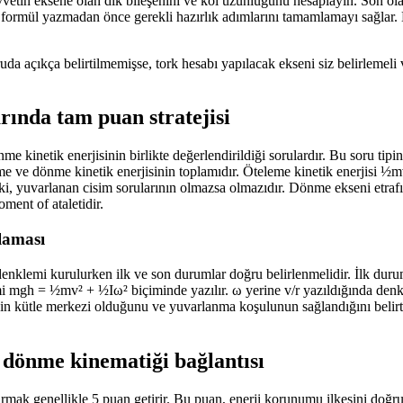
vetin eksene olan dik bileşenini ve kol uzunluğunu hesaplayın. Son ola
 formül yazmadan önce gerekli hazırlık adımlarını tamamlamayı sağlar. 
a açıkça belirtilmemişse, tork hesabı yapılacak ekseni siz belirlemeli
ında tam puan stratejisi
 kinetik enerjisinin birlikte değerlendirildiği sorulardır. Bu soru tipi
eleme ve dönme kinetik enerjisinin toplamıdır. Öteleme kinetik enerjisi 
lişki, yuvarlanan cisim sorularının olmazsa olmazıdır. Dönme ekseni etra
ment of ataletidir.
laması
klemi kurulurken ilk ve son durumlar doğru belirlenmelidir. İlk durumd
mgh = ½mv² + ½Iω² biçiminde yazılır. ω yerine v/r yazıldığında denkl
nin kütle merkezi olduğunu ve yuvarlanma koşulunun sağlandığını belir
dönme kinematiği bağlantısı
rmak genellikle 5 puan getirir. Bu puan, enerji korunumu ilkesini doğ