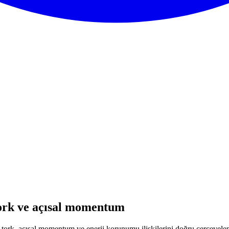
tork ve açısal momentum
tork, açısal momentum ve enerji korunumu ilişkilerini doğru çerçevele