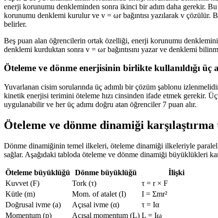
enerji korunumu denkleminden sonra ikinci bir adım daha gerekir. Bu a
korunumu denklemi kurulur ve v = ωr bağıntısı yazılarak v çözülür. Bu
belirler.
Beş puan alan öğrencilerin ortak özelliği, enerji korunumu denklemin
denklemi kurduktan sonra v = ωr bağıntısını yazar ve denklemi bilinme
Öteleme ve dönme enerjisinin birlikte kullanıldığı üç
Yuvarlanan cisim sorularında üç adımlı bir çözüm şablonu izlenmelidi
kinetik enerjisi terimini öteleme hızı cinsinden ifade etmek gerekir.
uygulanabilir ve her üç adımı doğru atan öğrenciler 7 puan alır.
Öteleme ve dönme dinamiği karşılaştırma 
Dönme dinamiğinin temel ilkeleri, öteleme dinamiği ilkeleriyle parale
sağlar. Aşağıdaki tabloda öteleme ve dönme dinamiği büyüklükleri karşı
Öteleme büyüklüğü
Dönme büyüklüğü
İlişki
Kuvvet (F)
Tork (τ)
τ = r × F
Kütle (m)
Mom. of atalet (I)
I = Σmr²
Doğrusal ivme (a)
Açısal ivme (α)
τ = Iα
Momentum (p)
Açısal momentum (L)
L = Iω