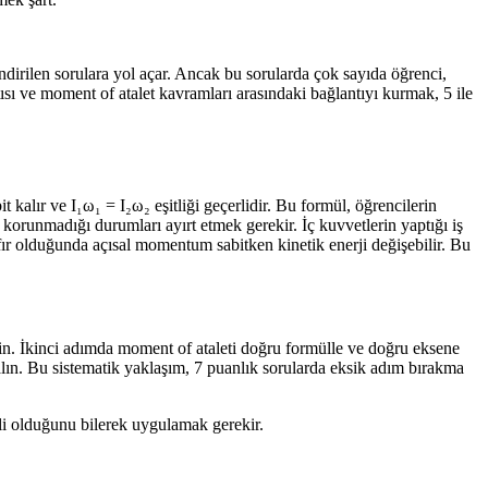
ndirilen sorulara yol açar. Ancak bu sorularda çok sayıda öğrenci,
sı ve moment of atalet kavramları arasındaki bağlantıyı kurmak, 5 ile
lır ve I₁ω₁ = I₂ω₂ eşitliği geçerlidir. Bu formül, öğrencilerin
korunmadığı durumları ayırt etmek gerekir. İç kuvvetlerin yaptığı iş
fır olduğunda açısal momentum sabitken kinetik enerji değişebilir. Bu
rtin. İkinci adımda moment of ataleti doğru formülle ve doğru eksene
ın. Bu sistematik yaklaşım, 7 puanlık sorularda eksik adım bırakma
li olduğunu bilerek uygulamak gerekir.