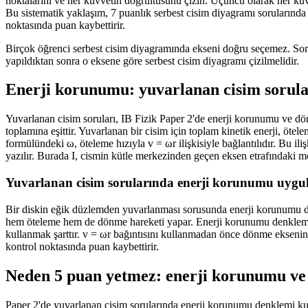
noktalarını ve her kuvvetin doğrultusunu çizin. Üçüncü olarak her kuv
Bu sistematik yaklaşım, 7 puanlık serbest cisim diyagramı sorularında
noktasında puan kaybettirir.
Birçok öğrenci serbest cisim diyagramında ekseni doğru seçemez. Sorud
yapıldıktan sonra o eksene göre serbest cisim diyagramı çizilmelidir.
Enerji korunumu: yuvarlanan cisim sorular
Yuvarlanan cisim soruları, IB Fizik Paper 2'de enerji korunumu ve dönme
toplamına eşittir. Yuvarlanan bir cisim için toplam kinetik enerji, öt
formülündeki ω, öteleme hızıyla v = ωr ilişkisiyle bağlantılıdır. Bu i
yazılır. Burada I, cismin kütle merkezinden geçen eksen etrafındaki mo
Yuvarlanan cisim sorularında enerji korunumu uygu
Bir diskin eğik düzlemden yuvarlanması sorusunda enerji korunumu den
hem öteleme hem de dönme hareketi yapar. Enerji korunumu denklemi 
kullanmak şarttır. v = ωr bağıntısını kullanmadan önce dönme ekseni
kontrol noktasında puan kaybettirir.
Neden 5 puan yetmez: enerji korunumu ve 
Paper 2'de yuvarlanan cisim sorularında enerji korunumu denklemi ku