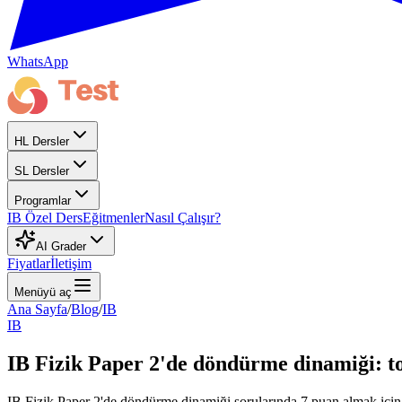
WhatsApp
HL Dersler
SL Dersler
Programlar
IB Özel Ders
Eğitmenler
Nasıl Çalışır?
AI Grader
Fiyatlar
İletişim
Menüyü aç
Ana Sayfa
/
Blog
/
IB
IB
IB Fizik Paper 2'de döndürme dinamiği: 
IB Fizik Paper 2'de döndürme dinamiği sorularında 7 puan almak için 