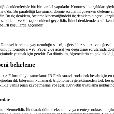
 denklemleriyle birebir paralel yapıdadır. Konumsal karşılıkları şöyle s
al ivme α'dır. Bu paralelliği kavramak, dönme sorularını çözerken öteleme
. Bu üç denklem, öteleme kinematiğindeki üç denklemin açısal karşılıkla
sabit kalır ve θ = ω₀t denklemi geçerlidir. İkinci denklemde α sıfırken t
lirli koşullarda geçerlidir.
airesel harekette yay uzunluğu s = rθ, teğetsel hız v = rω ve teğetsel iv
uzunluğu formülü s = rθ, Paper 2'de açısal yer değiştirme sorularında doğru
çiminde yazmak için gerekir. Bu dönüşüm, öğrencilerin en çok takıldığı
seni belirleme
= r × F formülüyle tanımlanır. IB Fizik sınavlarında tork hesabı için e
doğrudan dik bileşenini kullanarak trigonometri gerektirmeden tork he
sıklıkla yanlış puan kaybetmesine yol açar. Kuvvetin uygulama noktasın
ımlar
 izlenmelidir. İlk olarak dönme eksenini veya menteşe noktasını açıkça