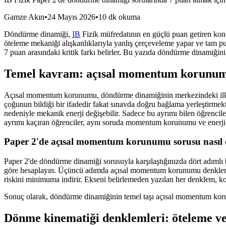
Gamze Akın
•
24 Mayıs 2026
•
10 dk okuma
Döndürme dinamiği,
IB
Fizik müfredatının en güçlü puan getiren konul
öteleme mekaniği alışkanlıklarıyla yanlış çerçeveleme yapar ve tam pu
7 puan arasındaki kritik farkı belirler. Bu yazıda döndürme dinamiğinin 
Temel kavram: açısal momentum korunumu 
Açısal momentum korunumu, döndürme dinamiğinin merkezindeki ilkedir.
çoğunun bildiği bir ifadedir fakat sınavda doğru bağlama yerleştirmek
nedeniyle mekanik enerji değişebilir. Sadece bu ayrımı bilen öğrencil
ayrımı kaçıran öğrenciler, aynı soruda momentum korunumu ve enerji k
Paper 2'de açısal momentum korunumu sorusu nasıl 
Paper 2'de döndürme dinamiği sorusuyla karşılaştığınızda dört adımlı b
göre hesaplayın. Üçüncü adımda açısal momentum korunumu denklemini 
riskini minimuma indirir. Ekseni belirlemeden yazılan her denklem, ko
Sonuç olarak, döndürme dinamiğinin temel taşı açısal momentum korun
Dönme kinematiği denklemleri: öteleme ve 