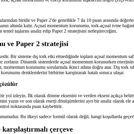
arından biridir ve Paper 2'de genellikle 7 ila 10 puan arasında değerle
anın altında kalır. Açısal momentum korunumu, tork-açısal ivme bağıntı
temel taşlarını analiz edip Paper 2 stratejisini netleştireceğim.
ve Paper 2 stratejisi
 Bir sisteme dış tork etki etmediğinde toplam açısal momentum sabit ka
te zorlanır. Dinamik sistemlerde açısal momentum korunurken enerjinin 
er, momentum korunumu sorularında ikinci adımı doğru atar. Dış tork sı
orunumu denklemlerini birbirine karıştırarak hatalı sonuca ulaşır.
çözülür
ir yol izleyin. İlk olarak dönme eksenini ve verilen ekseni açıkça beli
yazın ve son olarak enerji dönüşümlerini ayrı bir analiz olarak ele al
ntrol noktasında puan kaybettirir.
umudur. Bu ilkeyi sadece formül olarak değil, hangi koşullarda geçer
karşılaştırmalı çerçeve