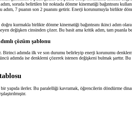
dım, soruda belirtilen bir noktada dönme kinematiği bağıntısını kullanm
 adım, 7 puanın son 2 puanını getirir. Enerji korunumuyla birlikte dön
i doğru kurmakla birlikte dönme kinematiği bağıntısını ikinci adım olar
yen değişken cinsinden çözer. Bu basit ama kritik adım, tam puanla beş
 adımlı çözüm şablonu
r. Birinci adımda ilk ve son durumu belirleyip enerji korunumu denklem
 Üçüncü adımda ise denklemi çözerek istenen değişkeni bulmak şarttır. 
tablosu
l bir yapıda ilerler. Bu paralelliği kavramak, öğrencilerin döndürme d
laştırılmıştır.