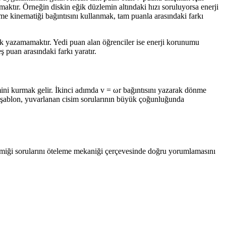
aktır. Örneğin diskin eğik düzlemin altındaki hızı soruluyorsa enerji
me kinematiği bağıntısını kullanmak, tam puanla arasındaki farkı
ak yazamamaktır. Yedi puan alan öğrenciler ise enerji korunumu
 puan arasındaki farkı yaratır.
ini kurmak gelir. İkinci adımda v = ωr bağıntısını yazarak dönme
Bu şablon, yuvarlanan cisim sorularının büyük çoğunluğunda
inamiği sorularını öteleme mekaniği çerçevesinde doğru yorumlamasını