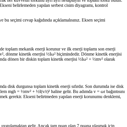
rak her kuvvetin torkunu ayrı ayrı hesaplayın ve toplam torku bulun.
Ekseni belirlemeden yapılan serbest cisim diyagramı, kontrol
 ve bu seçimi cevap kağıdında açıklamalısınız. Eksen seçimi
nde toplam mekanik enerji korunur ve ilk enerji toplamı son enerji
½mv², dönme kinetik enerjisi ½Iω² biçimindedir. Dönme kinetik enerjisi
fında dönen bir diskin toplam kinetik enerjisi ½Iω² + ½mv² olarak
a disk durgunsa toplam kinetik enerji sıfırdır. Son durumda ise disk
em mgh = ½mv² + ½I(v/r)² haline gelir. Bu adımda v = ωr bağıntısını
tmek gerekir. Ekseni belirtmeden yapılan enerji korunumu denklemi,
ru uygulamaktan gelir. Ancak tam puan olan 7 puana ulaşmak için