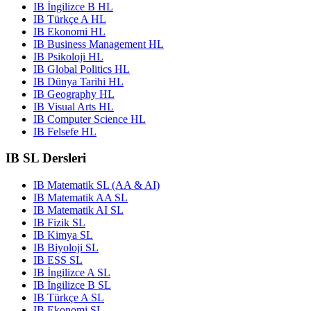
IB İngilizce B HL
IB Türkçe A HL
IB Ekonomi HL
IB Business Management HL
IB Psikoloji HL
IB Global Politics HL
IB Dünya Tarihi HL
IB Geography HL
IB Visual Arts HL
IB Computer Science HL
IB Felsefe HL
IB SL Dersleri
IB Matematik SL (AA & AI)
IB Matematik AA SL
IB Matematik AI SL
IB Fizik SL
IB Kimya SL
IB Biyoloji SL
IB ESS SL
IB İngilizce A SL
IB İngilizce B SL
IB Türkçe A SL
IB Ekonomi SL