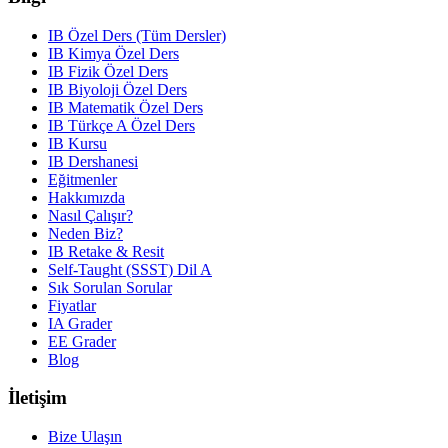
IB Özel Ders (Tüm Dersler)
IB Kimya Özel Ders
IB Fizik Özel Ders
IB Biyoloji Özel Ders
IB Matematik Özel Ders
IB Türkçe A Özel Ders
IB Kursu
IB Dershanesi
Eğitmenler
Hakkımızda
Nasıl Çalışır?
Neden Biz?
IB Retake & Resit
Self-Taught (SSST) Dil A
Sık Sorulan Sorular
Fiyatlar
IA Grader
EE Grader
Blog
İletişim
Bize Ulaşın