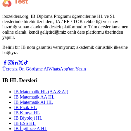
ibozelders.org, IB Diploma Programı öğrencilerine HL ve SL
derslerinde birebir özel ders, IA / EE / TOK rehberliği ve sınav
hazırlığı sunan akademik destek platformudur. Tüm dersler tamamen
online olarak, kendi geliştirdiğimiz canlı ders platformu üzerinden
yapılır.
Belirli bir IB notu garantisi vermiyoruz; akademik dürüstlük ilkesine
bağlıyız.
Ücretsiz Ön Görüşme Al
WhatsApp'tan Yazın
IB HL Dersleri
IB Matematik HL (AA & AI)
IB Matematik AA HL
IB Matematik AI HL
IB Fizik HL
IB Kimya HL
IB Biyoloji HL
IB ESS HL
IB İngilizce A HL