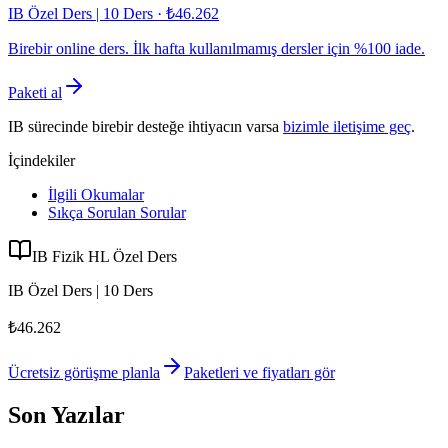
IB Özel Ders | 10 Ders
·
₺46.262
Birebir online ders. İlk hafta kullanılmamış dersler için %100 iade.
Paketi al
IB sürecinde birebir desteğe ihtiyacın varsa
bizimle iletişime geç
.
İçindekiler
İlgili Okumalar
Sıkça Sorulan Sorular
IB Fizik HL Özel Ders
IB Özel Ders | 10 Ders
₺46.262
Ücretsiz görüşme planla
Paketleri ve fiyatları gör
Son Yazılar