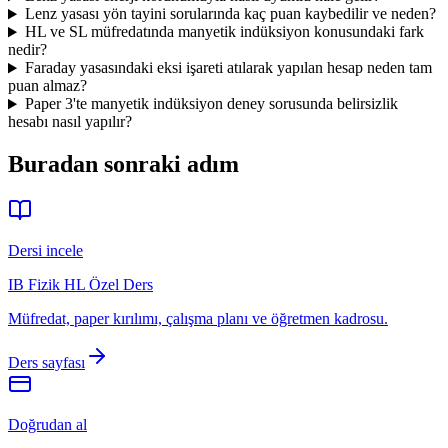
Lenz yasası yön tayini sorularında kaç puan kaybedilir ve neden?
HL ve SL müfredatında manyetik indüksiyon konusundaki fark
nedir?
Faraday yasasındaki eksi işareti atılarak yapılan hesap neden tam
puan almaz?
Paper 3'te manyetik indüksiyon deney sorusunda belirsizlik
hesabı nasıl yapılır?
Buradan sonraki adım
Dersi incele
IB Fizik HL Özel Ders
Müfredat, paper kırılımı, çalışma planı ve öğretmen kadrosu.
Ders sayfası
Doğrudan al