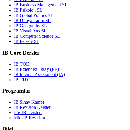
IB Business Management SL
IB Psikoloji SL
IB Global Politics SL
IB Dünya Tarihi SL
IB Geography SL
IB Visual Arts SL
IB Computer Science SL
IB Felsefe SL
IB Core Dersler
IB TOK
IB Extended Essay (EE)
IB Internal Assessment (IA)
IB TITC
Programlar
IB Sınav Kampı
IB Revision Dersleri
Pre-IB Dersleri
Mid-IB Revision
Bilgi