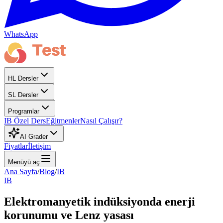
WhatsApp
HL Dersler
SL Dersler
Programlar
IB Özel Ders
Eğitmenler
Nasıl Çalışır?
AI Grader
Fiyatlar
İletişim
Menüyü aç
Ana Sayfa
/
Blog
/
IB
IB
Elektromanyetik indüksiyonda enerji
korunumu ve Lenz yasası