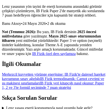
Lenz yasasının yön tayini ile enerji korunumu arasındaki görünür
çelişkiyi çözümleyen, IB Fizik Paper 2'de manyetik akı sorularında
7 puan hedefleyen öğrenciler için kapsamlı bir strateji rehberi.
Banu Aksoy
•
24 Mayıs 2026
•
2 dk okuma
Not (Temmuz 2026):
Bu yazı, IB Fizik dersinin
2025 öncesi
müfredatına
göre yazılmıştır.
Mayıs 2025 sınav oturumundan
itibaren
yeni müfredat yürürlüktedir: Paper 3 ve option (seçmeli)
üniteler kaldırılmış, konular Theme A-E yapısında yeniden
düzenlenmiştir. Yazı arşiv amaçlı korunmaktadır. Güncel müfredat
ve sınav yapısı için
IB Fizik özel ders sayfamıza
bakınız.
İlgili Okumalar
Merkezcil kuvvetten yörünge enerjisine: IB Fizik'te dairesel hareket
kavramının sınav ağırlığı
IB Fizik termodinamik: Carnot çevrimi ve
ısı makinesi sınırlamaları
IB Fizik veri kitapçığı nasıl okunur: Paper
1, 2 ve 3'te formül seçiminde 7 puan stratejisi
Sıkça Sorulan Sorular
Lenz yasası enerji korunumuyla nasıl uyumlu hale gelir?