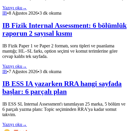
Yazıyı oku
→
IB
•
8 Ağustos 2026
•
3 dk okuma
IB Fizik Internal Assessment: 6 bölümlük
raporun 2 sayısal kısmı
IB Fizik Paper 1 ve Paper 2 formatı, soru tipleri ve puanlama
mantığı; HL–SL farkı, option seçimi ve komut terimlerine göre
cevap kalıbı tek sayfada.
Yazıyı oku
→
IB
•
7 Ağustos 2026
•
3 dk okuma
IB ESS IA yazarken RRA hangi sayfada
başlar: 6 parçalı plan
IB ESS SL Internal Assessment'ı tanımlayan 25 marka, 5 bölüm ve
6 parçalı yazma planı: Topic seçiminden RRA'ya kadar somut
takvim.
Yazıyı oku
→