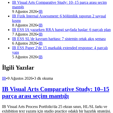
IB Visual Arts Comparative Study: 10–15 parça arası seçim
mantığı
9 Ağustos 2026
•
IB
IB Fizik Internal Assessment: 6 bölümlük raporun 2 sayısal
kısmı
8 Ağustos 2026
•
IB
IB ESS IA yazarken RRA hangi sayfada başlar: 6 parçalı plan
7 Ağustos 2026
•
IB
IB ESS SL'de kavram haritası: 7 sistemin ortak akış şeması
6 Ağustos 2026
•
IB
IB ESS Paper 2'de 15 markalık extended response: 4 parçalı
yapı
5 Ağustos 2026
•
IB
İlgili Yazılar
IB
•
9 Ağustos 2026
•
3 dk okuma
IB Visual Arts Comparative Study: 10–15
parça arası seçim mantığı
IB Visual Arts Process Portfolio'da 25 ekran sınırı, HL/SL farkı ve
exhibition text yazımı için studio practice odaklı bir hazırlık stratejisi.