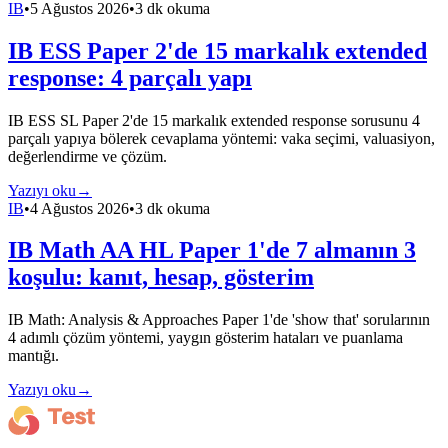
IB
•
5 Ağustos 2026
•
3 dk okuma
IB ESS Paper 2'de 15 markalık extended
response: 4 parçalı yapı
IB ESS SL Paper 2'de 15 markalık extended response sorusunu 4
parçalı yapıya bölerek cevaplama yöntemi: vaka seçimi, valuasiyon,
değerlendirme ve çözüm.
Yazıyı oku
→
IB
•
4 Ağustos 2026
•
3 dk okuma
IB Math AA HL Paper 1'de 7 almanın 3
koşulu: kanıt, hesap, gösterim
IB Math: Analysis & Approaches Paper 1'de 'show that' sorularının
4 adımlı çözüm yöntemi, yaygın gösterim hataları ve puanlama
mantığı.
Yazıyı oku
→