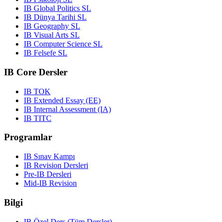
IB Global Politics SL
IB Dünya Tarihi SL
IB Geography SL
IB Visual Arts SL
IB Computer Science SL
IB Felsefe SL
IB Core Dersler
IB TOK
IB Extended Essay (EE)
IB Internal Assessment (IA)
IB TITC
Programlar
IB Sınav Kampı
IB Revision Dersleri
Pre-IB Dersleri
Mid-IB Revision
Bilgi
IB Özel Ders (Tüm Dersler)