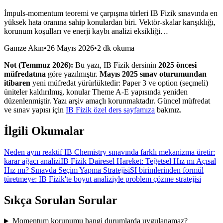
İmpuls-momentum teoremi ve çarpışma türleri IB Fizik sınavında en
yüksek hata oranına sahip konulardan biri. Vektör-skalar karışıklığı,
korunum koşulları ve enerji kaybı analizi eksikliği…
Gamze Akın
•
26 Mayıs 2026
•
2 dk okuma
Not (Temmuz 2026):
Bu yazı, IB Fizik dersinin
2025 öncesi
müfredatına
göre yazılmıştır.
Mayıs 2025 sınav oturumundan
itibaren
yeni müfredat yürürlüktedir: Paper 3 ve option (seçmeli)
üniteler kaldırılmış, konular Theme A-E yapısında yeniden
düzenlenmiştir. Yazı arşiv amaçlı korunmaktadır. Güncel müfredat
ve sınav yapısı için
IB Fizik özel ders sayfamıza
bakınız.
İlgili Okumalar
Neden aynı reaktif IB Chemistry sınavında farklı mekanizma üretir:
karar ağacı analizi
IB Fizik Dairesel Hareket: Teğetsel Hız mı Açısal
Hız mı? Sınavda Seçim Yapma Stratejisi
SI birimlerinden formül
türetmeye: IB Fizik'te boyut analiziyle problem çözme stratejisi
Sıkça Sorulan Sorular
Momentum korunumu hangi durumlarda uygulanamaz?