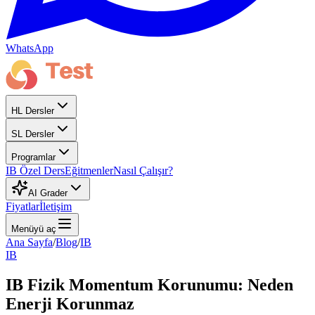
WhatsApp
HL Dersler
SL Dersler
Programlar
IB Özel Ders
Eğitmenler
Nasıl Çalışır?
AI Grader
Fiyatlar
İletişim
Menüyü aç
Ana Sayfa
/
Blog
/
IB
IB
IB Fizik Momentum Korunumu: Neden
Enerji Korunmaz