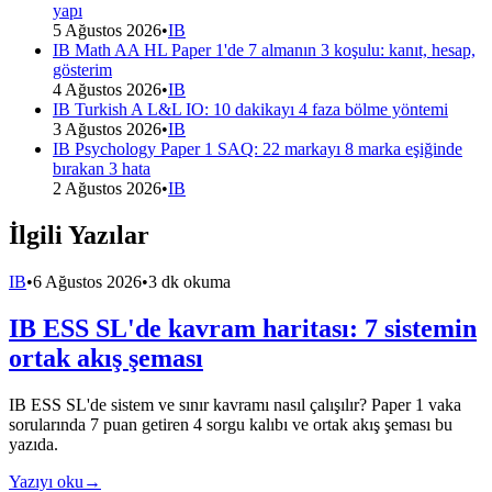
yapı
5 Ağustos 2026
•
IB
IB Math AA HL Paper 1'de 7 almanın 3 koşulu: kanıt, hesap,
gösterim
4 Ağustos 2026
•
IB
IB Turkish A L&L IO: 10 dakikayı 4 faza bölme yöntemi
3 Ağustos 2026
•
IB
IB Psychology Paper 1 SAQ: 22 markayı 8 marka eşiğinde
bırakan 3 hata
2 Ağustos 2026
•
IB
İlgili Yazılar
IB
•
6 Ağustos 2026
•
3 dk okuma
IB ESS SL'de kavram haritası: 7 sistemin
ortak akış şeması
IB ESS SL'de sistem ve sınır kavramı nasıl çalışılır? Paper 1 vaka
sorularında 7 puan getiren 4 sorgu kalıbı ve ortak akış şeması bu
yazıda.
Yazıyı oku
→