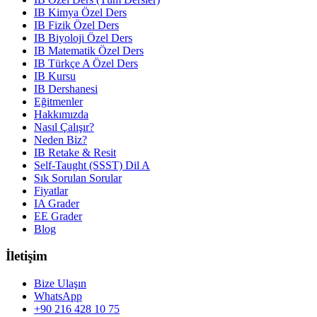
IB Kimya Özel Ders
IB Fizik Özel Ders
IB Biyoloji Özel Ders
IB Matematik Özel Ders
IB Türkçe A Özel Ders
IB Kursu
IB Dershanesi
Eğitmenler
Hakkımızda
Nasıl Çalışır?
Neden Biz?
IB Retake & Resit
Self-Taught (SSST) Dil A
Sık Sorulan Sorular
Fiyatlar
IA Grader
EE Grader
Blog
İletişim
Bize Ulaşın
WhatsApp
+90 216 428 10 75