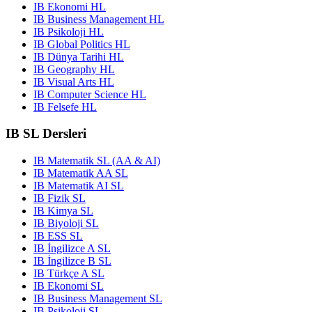
IB Ekonomi HL
IB Business Management HL
IB Psikoloji HL
IB Global Politics HL
IB Dünya Tarihi HL
IB Geography HL
IB Visual Arts HL
IB Computer Science HL
IB Felsefe HL
IB SL Dersleri
IB Matematik SL (AA & AI)
IB Matematik AA SL
IB Matematik AI SL
IB Fizik SL
IB Kimya SL
IB Biyoloji SL
IB ESS SL
IB İngilizce A SL
IB İngilizce B SL
IB Türkçe A SL
IB Ekonomi SL
IB Business Management SL
IB Psikoloji SL