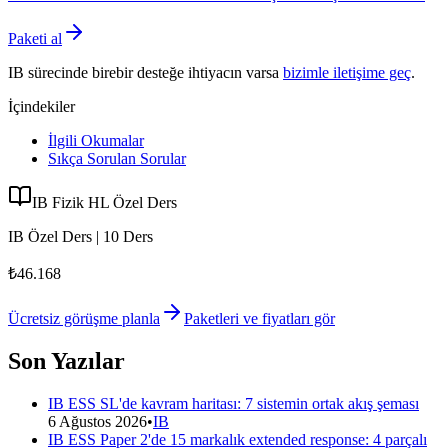
Paketi al
IB sürecinde birebir desteğe ihtiyacın varsa
bizimle iletişime geç
.
İçindekiler
İlgili Okumalar
Sıkça Sorulan Sorular
IB Fizik HL Özel Ders
IB Özel Ders | 10 Ders
₺46.168
Ücretsiz görüşme planla
Paketleri ve fiyatları gör
Son Yazılar
IB ESS SL'de kavram haritası: 7 sistemin ortak akış şeması
6 Ağustos 2026
•
IB
IB ESS Paper 2'de 15 markalık extended response: 4 parçalı