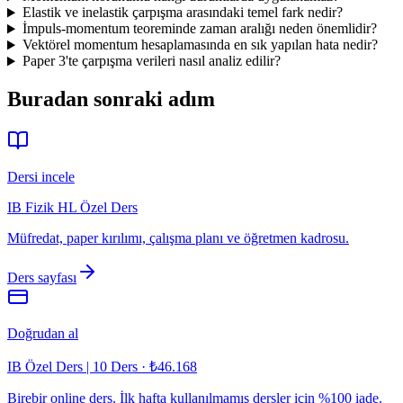
Elastik ve inelastik çarpışma arasındaki temel fark nedir?
İmpuls-momentum teoreminde zaman aralığı neden önemlidir?
Vektörel momentum hesaplamasında en sık yapılan hata nedir?
Paper 3'te çarpışma verileri nasıl analiz edilir?
Buradan sonraki adım
Dersi incele
IB Fizik HL Özel Ders
Müfredat, paper kırılımı, çalışma planı ve öğretmen kadrosu.
Ders sayfası
Doğrudan al
IB Özel Ders | 10 Ders
·
₺46.168
Birebir online ders. İlk hafta kullanılmamış dersler için %100 iade.