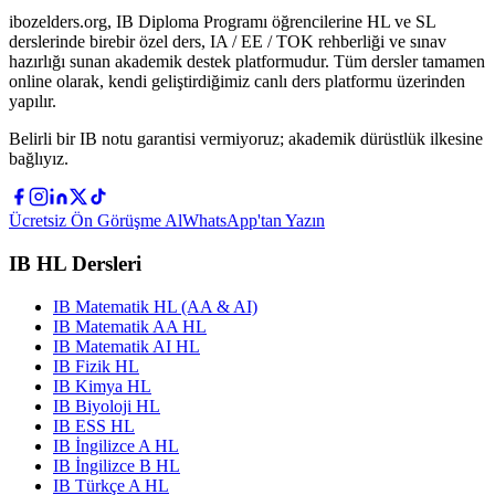
ibozelders.org, IB Diploma Programı öğrencilerine HL ve SL
derslerinde birebir özel ders, IA / EE / TOK rehberliği ve sınav
hazırlığı sunan akademik destek platformudur. Tüm dersler tamamen
online olarak, kendi geliştirdiğimiz canlı ders platformu üzerinden
yapılır.
Belirli bir IB notu garantisi vermiyoruz; akademik dürüstlük ilkesine
bağlıyız.
Ücretsiz Ön Görüşme Al
WhatsApp'tan Yazın
IB HL Dersleri
IB Matematik HL (AA & AI)
IB Matematik AA HL
IB Matematik AI HL
IB Fizik HL
IB Kimya HL
IB Biyoloji HL
IB ESS HL
IB İngilizce A HL
IB İngilizce B HL
IB Türkçe A HL