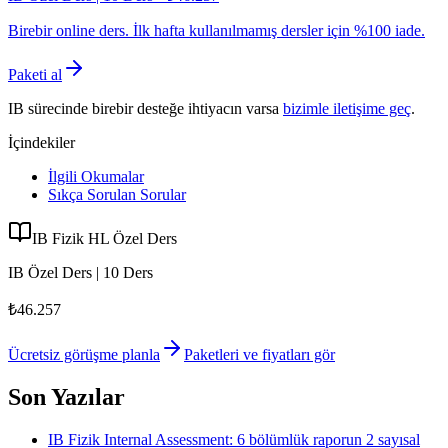
Birebir online ders. İlk hafta kullanılmamış dersler için %100 iade.
Paketi al
IB sürecinde birebir desteğe ihtiyacın varsa
bizimle iletişime geç
.
İçindekiler
İlgili Okumalar
Sıkça Sorulan Sorular
IB Fizik HL Özel Ders
IB Özel Ders | 10 Ders
₺46.257
Ücretsiz görüşme planla
Paketleri ve fiyatları gör
Son Yazılar
IB Fizik Internal Assessment: 6 bölümlük raporun 2 sayısal