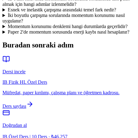
almak için hangi adımlar izlenmelidir?
Esnek ve inelastik çarpışma arasındaki temel fark nedir?
İki boyutlu çarpışma sorularında momentum korunumu nasıl
uygulanır?
Momentum korunumu denklemi hangi durumlarda geçerlidir?
Paper 2'de momentum sorusunda enerji kaybı nasıl hesaplanır?
Buradan sonraki adım
Dersi incele
IB Fizik HL Özel Ders
Müfredat, paper kırılımı, çalışma planı ve öğretmen kadrosu.
Ders sayfası
Doğrudan al
IB Özel Ders | 10 Ders
·
₺46.257