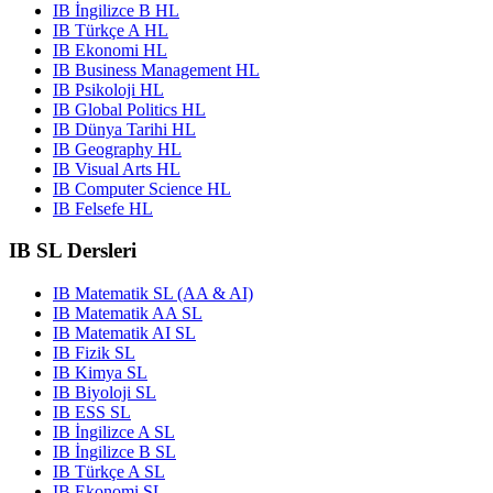
IB İngilizce B HL
IB Türkçe A HL
IB Ekonomi HL
IB Business Management HL
IB Psikoloji HL
IB Global Politics HL
IB Dünya Tarihi HL
IB Geography HL
IB Visual Arts HL
IB Computer Science HL
IB Felsefe HL
IB SL Dersleri
IB Matematik SL (AA & AI)
IB Matematik AA SL
IB Matematik AI SL
IB Fizik SL
IB Kimya SL
IB Biyoloji SL
IB ESS SL
IB İngilizce A SL
IB İngilizce B SL
IB Türkçe A SL
IB Ekonomi SL