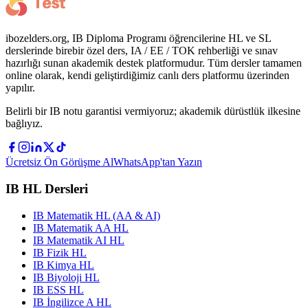
ibozelders.org, IB Diploma Programı öğrencilerine HL ve SL
derslerinde birebir özel ders, IA / EE / TOK rehberliği ve sınav
hazırlığı sunan akademik destek platformudur. Tüm dersler tamamen
online olarak, kendi geliştirdiğimiz canlı ders platformu üzerinden
yapılır.
Belirli bir IB notu garantisi vermiyoruz; akademik dürüstlük ilkesine
bağlıyız.
Ücretsiz Ön Görüşme Al
WhatsApp'tan Yazın
IB HL Dersleri
IB Matematik HL (AA & AI)
IB Matematik AA HL
IB Matematik AI HL
IB Fizik HL
IB Kimya HL
IB Biyoloji HL
IB ESS HL
IB İngilizce A HL