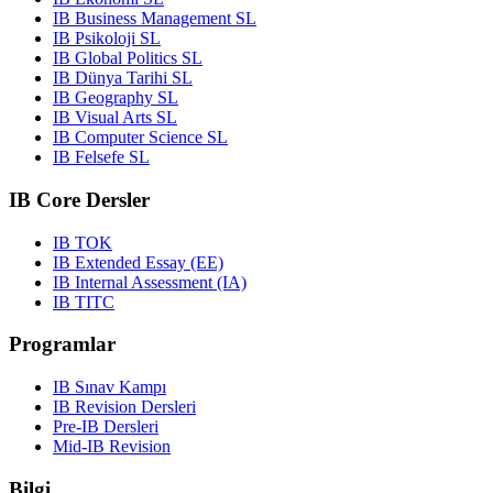
IB Business Management SL
IB Psikoloji SL
IB Global Politics SL
IB Dünya Tarihi SL
IB Geography SL
IB Visual Arts SL
IB Computer Science SL
IB Felsefe SL
IB Core Dersler
IB TOK
IB Extended Essay (EE)
IB Internal Assessment (IA)
IB TITC
Programlar
IB Sınav Kampı
IB Revision Dersleri
Pre-IB Dersleri
Mid-IB Revision
Bilgi