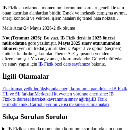
IB Fizik sınavlarında momentum korunumu soruları genellikle tam
puan kaçırılan alanlardan biridir. Esnek ve inelastik çarpışma ayrımı,
enerji kontrolü ve vektörel işlem hataları üç temel hata noktası…
Melis Acar
•
24 Mayıs 2026
•
2 dk okuma
Not (Temmuz 2026):
Bu yazı, IB Fizik dersinin
2025 öncesi
müfredatına
göre yazılmıştır.
Mayıs 2025 sınav oturumundan
itibaren
yeni müfredat yürürlüktedir: Paper 3 ve option (seçmeli)
üniteler kaldırılmış, konular Theme A-E yapısında yeniden
düzenlenmiştir. Yazı arşiv amaçlı korunmaktadır. Güncel müfredat
ve sınav yapısı için
IB Fizik özel ders sayfamıza
bakınız.
İlgili Okumalar
Elektromanyetik indüksiyonda enerji korunumu paradoksu: IB Fizik
HL ve SL farkları
Merkezcil kuvvetten yörünge enerjisine: IB
Fizik'te dairesel hareket kavramının sınav ağırlığı
IB Fizik
termodinamik: Carnot çevrimi ve ısı makinesi sınırlamaları
Sıkça Sorulan Sorular
IB Fizik sınavında momentum korunumu sorularında tam puan