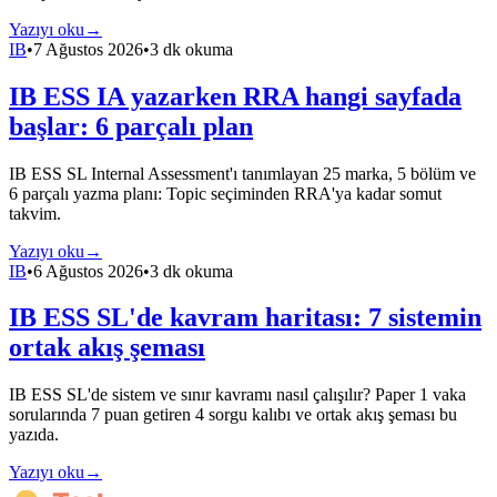
Yazıyı oku
→
IB
•
7 Ağustos 2026
•
3 dk okuma
IB ESS IA yazarken RRA hangi sayfada
başlar: 6 parçalı plan
IB ESS SL Internal Assessment'ı tanımlayan 25 marka, 5 bölüm ve
6 parçalı yazma planı: Topic seçiminden RRA'ya kadar somut
takvim.
Yazıyı oku
→
IB
•
6 Ağustos 2026
•
3 dk okuma
IB ESS SL'de kavram haritası: 7 sistemin
ortak akış şeması
IB ESS SL'de sistem ve sınır kavramı nasıl çalışılır? Paper 1 vaka
sorularında 7 puan getiren 4 sorgu kalıbı ve ortak akış şeması bu
yazıda.
Yazıyı oku
→