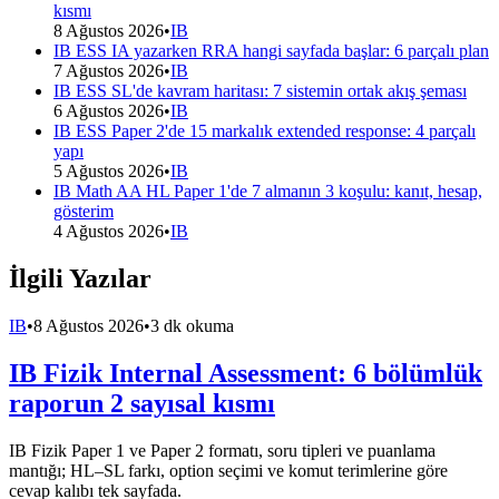
kısmı
8 Ağustos 2026
•
IB
IB ESS IA yazarken RRA hangi sayfada başlar: 6 parçalı plan
7 Ağustos 2026
•
IB
IB ESS SL'de kavram haritası: 7 sistemin ortak akış şeması
6 Ağustos 2026
•
IB
IB ESS Paper 2'de 15 markalık extended response: 4 parçalı
yapı
5 Ağustos 2026
•
IB
IB Math AA HL Paper 1'de 7 almanın 3 koşulu: kanıt, hesap,
gösterim
4 Ağustos 2026
•
IB
İlgili Yazılar
IB
•
8 Ağustos 2026
•
3 dk okuma
IB Fizik Internal Assessment: 6 bölümlük
raporun 2 sayısal kısmı
IB Fizik Paper 1 ve Paper 2 formatı, soru tipleri ve puanlama
mantığı; HL–SL farkı, option seçimi ve komut terimlerine göre
cevap kalıbı tek sayfada.