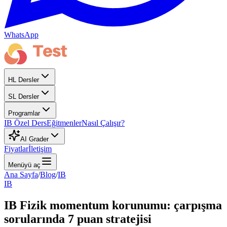
WhatsApp
HL Dersler
SL Dersler
Programlar
IB Özel Ders
Eğitmenler
Nasıl Çalışır?
AI Grader
Fiyatlar
İletişim
Menüyü aç
Ana Sayfa
/
Blog
/
IB
IB
IB Fizik momentum korunumu: çarpışma
sorularında 7 puan stratejisi