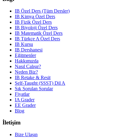
IB Özel Ders (Tüm Dersler)
IB Kimya Özel Ders
IB Fizik Özel Ders
IB Biyoloji Özel Ders
IB Matematik Özel Ders
IB Türkçe A Özel Ders
IB Kursu
IB Dershanesi
Eğitmenler
Hakkımızda
Nasıl Çalışır?
Neden Biz?
IB Retake & Resit
Self-Taught (SSST) Dil A
Sık Sorulan Sorular
Fiyatlar
IA Grader
EE Grader
Blog
İletişim
Bize Ulaşın