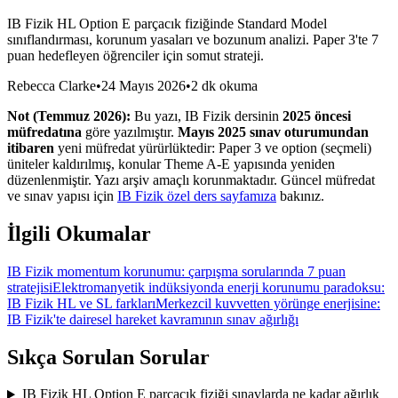
IB Fizik HL Option E parçacık fiziğinde Standard Model
sınıflandırması, korunum yasaları ve bozunum analizi. Paper 3'te 7
puan hedefleyen öğrenciler için somut strateji.
Rebecca Clarke
•
24 Mayıs 2026
•
2 dk okuma
Not (Temmuz 2026):
Bu yazı, IB Fizik dersinin
2025 öncesi
müfredatına
göre yazılmıştır.
Mayıs 2025 sınav oturumundan
itibaren
yeni müfredat yürürlüktedir: Paper 3 ve option (seçmeli)
üniteler kaldırılmış, konular Theme A-E yapısında yeniden
düzenlenmiştir. Yazı arşiv amaçlı korunmaktadır. Güncel müfredat
ve sınav yapısı için
IB Fizik özel ders sayfamıza
bakınız.
İlgili Okumalar
IB Fizik momentum korunumu: çarpışma sorularında 7 puan
stratejisi
Elektromanyetik indüksiyonda enerji korunumu paradoksu:
IB Fizik HL ve SL farkları
Merkezcil kuvvetten yörünge enerjisine:
IB Fizik'te dairesel hareket kavramının sınav ağırlığı
Sıkça Sorulan Sorular
IB Fizik HL Option E parçacık fiziği sınavlarda ne kadar ağırlık