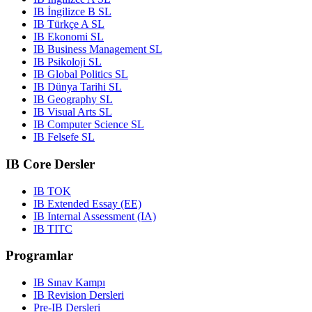
IB İngilizce B SL
IB Türkçe A SL
IB Ekonomi SL
IB Business Management SL
IB Psikoloji SL
IB Global Politics SL
IB Dünya Tarihi SL
IB Geography SL
IB Visual Arts SL
IB Computer Science SL
IB Felsefe SL
IB Core Dersler
IB TOK
IB Extended Essay (EE)
IB Internal Assessment (IA)
IB TITC
Programlar
IB Sınav Kampı
IB Revision Dersleri
Pre-IB Dersleri