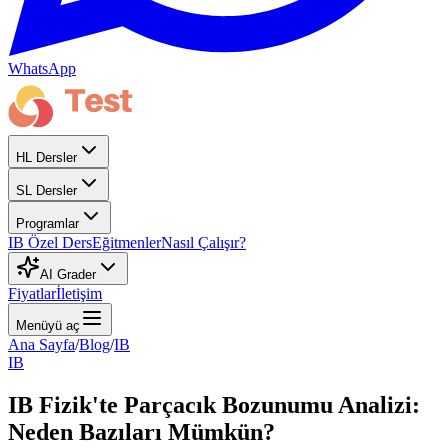
WhatsApp
HL Dersler
SL Dersler
Programlar
IB Özel Ders
Eğitmenler
Nasıl Çalışır?
AI Grader
Fiyatlar
İletişim
Menüyü aç
Ana Sayfa
/
Blog
/
IB
IB
IB Fizik'te Parçacık Bozunumu Analizi:
Neden Bazıları Mümkün?