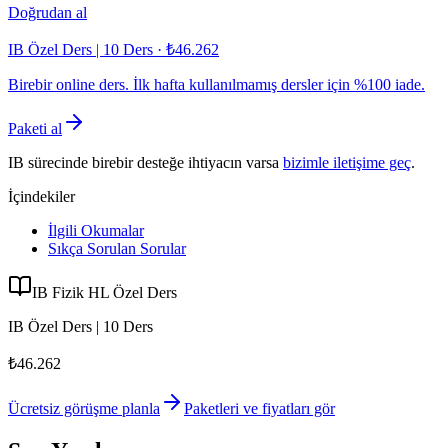
Doğrudan al
IB Özel Ders | 10 Ders
·
₺46.262
Birebir online ders. İlk hafta kullanılmamış dersler için %100 iade.
Paketi al
IB sürecinde birebir desteğe ihtiyacın varsa
bizimle iletişime geç
.
İçindekiler
İlgili Okumalar
Sıkça Sorulan Sorular
IB Fizik HL Özel Ders
IB Özel Ders | 10 Ders
₺46.262
Ücretsiz görüşme planla
Paketleri ve fiyatları gör