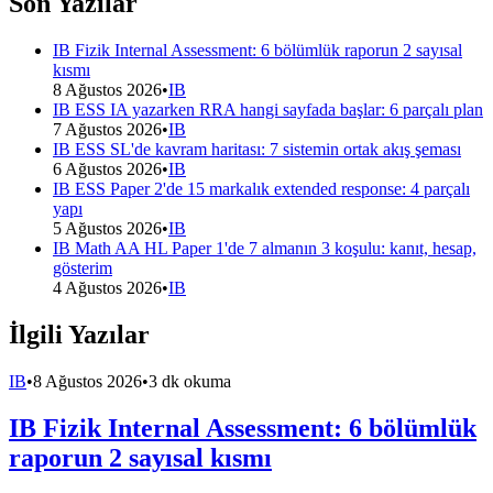
Son Yazılar
IB Fizik Internal Assessment: 6 bölümlük raporun 2 sayısal
kısmı
8 Ağustos 2026
•
IB
IB ESS IA yazarken RRA hangi sayfada başlar: 6 parçalı plan
7 Ağustos 2026
•
IB
IB ESS SL'de kavram haritası: 7 sistemin ortak akış şeması
6 Ağustos 2026
•
IB
IB ESS Paper 2'de 15 markalık extended response: 4 parçalı
yapı
5 Ağustos 2026
•
IB
IB Math AA HL Paper 1'de 7 almanın 3 koşulu: kanıt, hesap,
gösterim
4 Ağustos 2026
•
IB
İlgili Yazılar
IB
•
8 Ağustos 2026
•
3 dk okuma
IB Fizik Internal Assessment: 6 bölümlük
raporun 2 sayısal kısmı