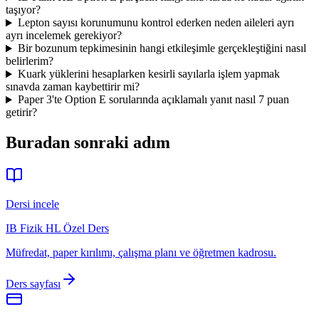
taşıyor?
Lepton sayısı korunumunu kontrol ederken neden aileleri ayrı
ayrı incelemek gerekiyor?
Bir bozunum tepkimesinin hangi etkileşimle gerçekleştiğini nasıl
belirlerim?
Kuark yüklerini hesaplarken kesirli sayılarla işlem yapmak
sınavda zaman kaybettirir mi?
Paper 3'te Option E sorularında açıklamalı yanıt nasıl 7 puan
getirir?
Buradan sonraki adım
Dersi incele
IB Fizik HL Özel Ders
Müfredat, paper kırılımı, çalışma planı ve öğretmen kadrosu.
Ders sayfası