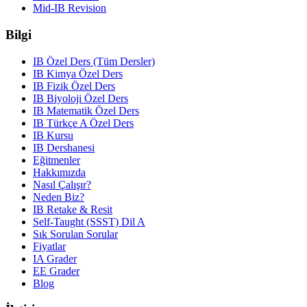
Mid-IB Revision
Bilgi
IB Özel Ders (Tüm Dersler)
IB Kimya Özel Ders
IB Fizik Özel Ders
IB Biyoloji Özel Ders
IB Matematik Özel Ders
IB Türkçe A Özel Ders
IB Kursu
IB Dershanesi
Eğitmenler
Hakkımızda
Nasıl Çalışır?
Neden Biz?
IB Retake & Resit
Self-Taught (SSST) Dil A
Sık Sorulan Sorular
Fiyatlar
IA Grader
EE Grader
Blog