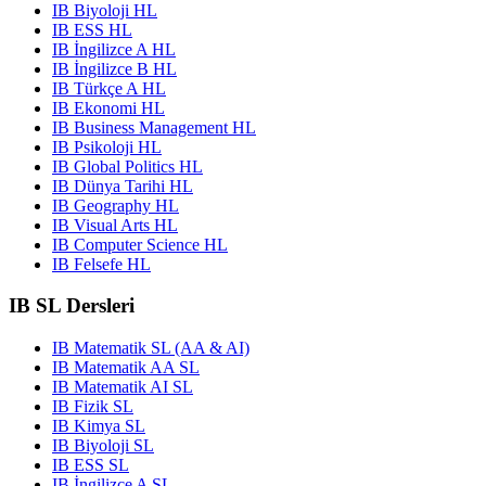
IB Biyoloji HL
IB ESS HL
IB İngilizce A HL
IB İngilizce B HL
IB Türkçe A HL
IB Ekonomi HL
IB Business Management HL
IB Psikoloji HL
IB Global Politics HL
IB Dünya Tarihi HL
IB Geography HL
IB Visual Arts HL
IB Computer Science HL
IB Felsefe HL
IB SL Dersleri
IB Matematik SL (AA & AI)
IB Matematik AA SL
IB Matematik AI SL
IB Fizik SL
IB Kimya SL
IB Biyoloji SL
IB ESS SL
IB İngilizce A SL