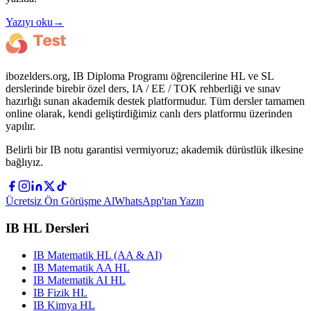
Yazıyı oku
→
ibozelders.org, IB Diploma Programı öğrencilerine HL ve SL
derslerinde birebir özel ders, IA / EE / TOK rehberliği ve sınav
hazırlığı sunan akademik destek platformudur. Tüm dersler tamamen
online olarak, kendi geliştirdiğimiz canlı ders platformu üzerinden
yapılır.
Belirli bir IB notu garantisi vermiyoruz; akademik dürüstlük ilkesine
bağlıyız.
Ücretsiz Ön Görüşme Al
WhatsApp'tan Yazın
IB HL Dersleri
IB Matematik HL (AA & AI)
IB Matematik AA HL
IB Matematik AI HL
IB Fizik HL
IB Kimya HL