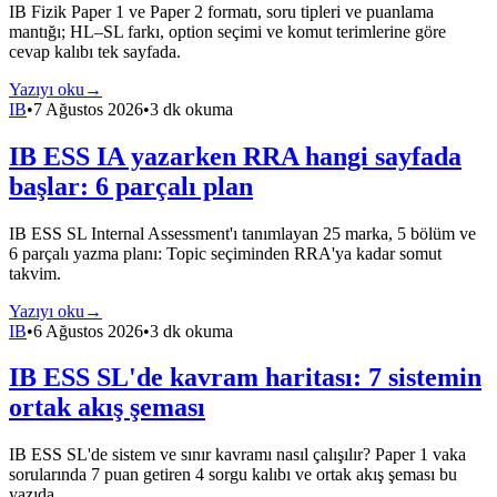
IB Fizik Paper 1 ve Paper 2 formatı, soru tipleri ve puanlama
mantığı; HL–SL farkı, option seçimi ve komut terimlerine göre
cevap kalıbı tek sayfada.
Yazıyı oku
→
IB
•
7 Ağustos 2026
•
3 dk okuma
IB ESS IA yazarken RRA hangi sayfada
başlar: 6 parçalı plan
IB ESS SL Internal Assessment'ı tanımlayan 25 marka, 5 bölüm ve
6 parçalı yazma planı: Topic seçiminden RRA'ya kadar somut
takvim.
Yazıyı oku
→
IB
•
6 Ağustos 2026
•
3 dk okuma
IB ESS SL'de kavram haritası: 7 sistemin
ortak akış şeması
IB ESS SL'de sistem ve sınır kavramı nasıl çalışılır? Paper 1 vaka
sorularında 7 puan getiren 4 sorgu kalıbı ve ortak akış şeması bu
yazıda.